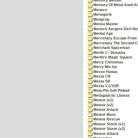
Memory Meister
Memory Of Metal Aneb K
Menace
Menagarie
Mengcop
Mensa Master
Mensch Aergere Dich Nic
Mental Age
Mercenary Escape From 
Mercenary The Second C
Merchant Spaceman
Merlin 1 - Zkouska
Merlin's Magic Square
Merry Christmas
Merry Mix Up
Messe Hanau
Mesta CR
Mesta SR
Mesta V CSSR
Meta-Pin Soft Pinball
Metagalactic Llamas
Meteor (v1)
Meteor (v2)
Meteor Attack
Meteor Maze
Meteor Rescue
Meteor Storm (v1)
Meteor Storm (v2)
Meteor-Attack