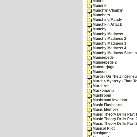
Multris
Muminki
Munch'in Climb'in
Munchers
Munching Mandy
Munchkin Attack
Munchy
Munchy Madness
Munchy Madness 2
Munchy Madness 3
Munchy Madness 4
Munchy Madness Screen
Munsiepede
Munsiepede 2
Munsterjagd!
Mupouni
Murder On The Zinderneu
Murder-Mystery - Time To
Murderer
Murkomania
Mushroom
Mushroom Invasion
Music Flashcards
Music Memory
Music Theory Drills Part 
Music Theory Drills Part 2
Music Theory Drills Part 3
Musical Pilot
Musigame