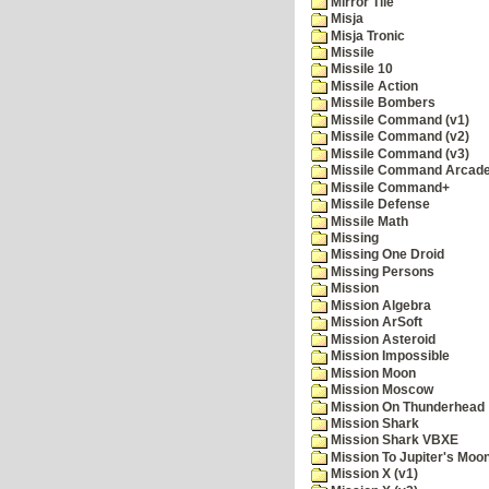
Mirror Tile
Misja
Misja Tronic
Missile
Missile 10
Missile Action
Missile Bombers
Missile Command (v1)
Missile Command (v2)
Missile Command (v3)
Missile Command Arcad
Missile Command+
Missile Defense
Missile Math
Missing
Missing One Droid
Missing Persons
Mission
Mission Algebra
Mission ArSoft
Mission Asteroid
Mission Impossible
Mission Moon
Mission Moscow
Mission On Thunderhead
Mission Shark
Mission Shark VBXE
Mission To Jupiter's Moo
Mission X (v1)