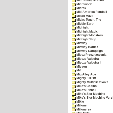
Micromultiplication
Microworld
Microx
Mid-America Football
Midas Maze
Midas Touch, The
Middle Earth
Midnight
Midnight Magic
Midnight Mobsters
Midnight Strip
Midway
Midway Battles
Midway Campaign
Miecz Przeznaczenia
Miecze Valdgira
Miecze Valdgira II
Mieyen
Mif
Mig Alley Ace
Mighty Jill Off
Mighty Multiplication 2
Mike's Casino
Mike's Pinball
Mike's Slot-Machine
Mike's Slot-Machine Versi
Mikie
Milioner
Milionerzy