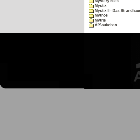
Mystery Isles
Mystix
Mystix II - Das Strandhau
Mythos
Mytris
ÂľSoukoban