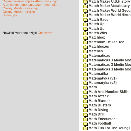
Organizowanie imprez Atari - dyskusja
Match Maker U.S.History
Atari demoscene database - dyskusja
Match Maker Vocabulary
Colony Mobile - dyskusja
Match Maker World Geog
Colony Mobile - projekt
Match Maker World Histo
Statystyki
Match Racer
Match Up
Match Up!
Nowinki
tworzone dzięki
CuteNews
Match Wits
Matchbox
Matchbox Tic Tac Toe
Matchboxes
Matches
Matematicas
Matematicas 3 Medio Mod
Matematicas 3 Medio Mod
Matematicas 3 Medio Mod
Matematika
Matematyka (v1)
Matematyka (v2)
Math
Math And Number Skills
Math Attack
Math Blaster
Math Busters
Math Diving
Math Drill
Math Encounter
Math Football
Math Fun For The Young L