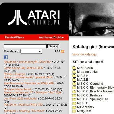
Nowinki/News
Archiwum/Archive
Katalog gier (konwe
Translate to
RSS
Wróc do katalogu
737
gier w katalogu
M
:
Spotkanie z demosceną #9: STeel/Tori
z 2026-08-
07 20:49 (6)
M N Puzzle
Letnia edycja Silly Venture 2026
z 2026-07-31
15:41 (38)
M-ss-ng L-nks
Pamięci Jurgiego
z 2026-07-21 12:42 (1)
M.A.S.H
Sceny z demosceny #7: opowiada SuN
z 2026-07-
M.A.Z.E
19 15:24 (2)
Atari Muzeum w Poznaniu na KWAS #40
z 2026-
M.E.C.C. Counting
07-16 16:10 (4)
M.E.C.C. Elementary Biol
Nie żyje kolega Pecuś
z 2026-07-13 18:00 (30)
M.E.C.C. Practice Makes 
Sceny z demosceny #7 - Grzegorz "Sun" Żyła
z
M.E.C.C. Prefixes
2026-07-12 17:29 (12)
Lost Party 2026 nadchodzi
z 2026-07-08 15:28
M.E.C.C. Spelling Bee
(23)
M.U.L.E
Pan Zenon i Atari na KWAS #40
z 2026-07-07 13:25
M1 Abrams
(7)
Spotkanie z redakcją "The Voice"
z 2026-07-04
MCQ-Test
07:42 (9)