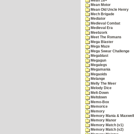
Mean 18+
Mean Motor
Mean Old Uncle Henry
Mech Brigade
Mediator
Medieval Combat
Medieval Era
Meebzork
Meet The Romans
Mega Blaster
Mega Maze
Mega Swear Challenge
Megablast
Megagun
Megalegs
Megamania
Megaoids
Melange
Melly The Meer
Melody Dice
Melt-Down
Meltdown
Memo-Box
Memorice
Memory
Memory Mania & Maxwel
Memory Manor
Memory Match (v1)
Memory Match (v2)