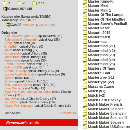
Master Kung-Fu
Y
Z
inne
Master Mind
Całość 3074 MB
Master Mind 1
Master Of The Lamps
Katalog gier (konwencja TOSEC)
Master Of The Mindfire
Aktualizacja: 2021-07-11
Master Steve's Poolball
Całość
,
md5
sha
(
7-Zip
,
TUGZip
)
Masterblazer
Opisy gier
Masterit 2015
"Old Towers" (Atari ST)
opisał Misza (19)
Mastermatch
Submarine Commander
opisał Kaz (36)
Mastermaze
Frogs
opisał Xeen (0)
Mastermind (v1)
Choplifter!
opisał Urborg (0)
Joust
opisał Urborg (17)
Mastermind (v2)
Commando
opisał Urborg (35)
Mastermind (v3)
Mario Bros
opisał Urborg (13)
Mastermind (v4)
Xenophobe
opisał Urborg (36)
Robbo Forever
opisał tbxx (16)
Mastermind (v5)
Kolony 2106
opisał tbxx (3)
Masters Of Time
Archon II: Adept
opisał Urborg/TDC (9)
Masters' Golf
Spitfire Ace/Hellcat Ace
opisał Farscape (9)
Mastertype (v1)
Wyspa
opisał Kaz (9)
Archon
opisał Urborg/TDC (16)
Mastertype (v2)
The Last Starfighter
opisał TDC (30)
Maszyna Czasu
Dwie Wieże
opisał Muffy (19)
Match (v1)
Basil The Great Mouse Detective
opisał Charlie
Cherry (125)
Match (v2)
Inny Świat
opisał Charlie Cherry (17)
Match Card Hockey
Inspektor
opisał Charlie Cherry (19)
Match Maker French
Grand Prix Simulator
opisał Charlie Cherry (16)
Match Maker Science I
«« nowsze
starsze »»
Match Maker Science II
Match Maker Science III
Match Maker Spanish
Wewnętrzne/Internals
Match Maker U.S.Govern