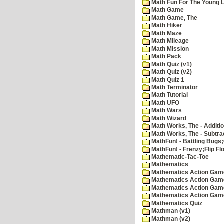
Math Fun For The Young Le
Math Game
Math Game, The
Math Hiker
Math Maze
Math Mileage
Math Mission
Math Pack
Math Quiz (v1)
Math Quiz (v2)
Math Quiz 1
Math Terminator
Math Tutorial
Math UFO
Math Wars
Math Wizard
Math Works, The - Additi
Math Works, The - Subtra
MathFun! - Battling Bugs
MathFun! - Frenzy;Flip Fl
Mathematic-Tac-Toe
Mathematics
Mathematics Action Games
Mathematics Action Game
Mathematics Action Game
Mathematics Action Game
Mathematics Quiz
Mathman (v1)
Mathman (v2)