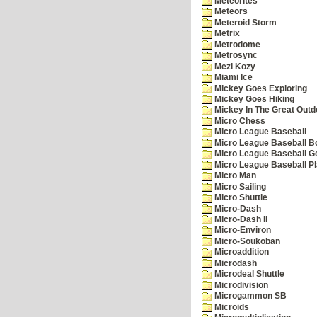
Meteorites
Meteors
Meteroid Storm
Metrix
Metrodome
Metrosync
Mezi Kozy
Miami Ice
Mickey Goes Exploring
Mickey Goes Hiking
Mickey In The Great Outd
Micro Chess
Micro League Baseball
Micro League Baseball Bo
Micro League Baseball G
Micro League Baseball Pl
Micro Man
Micro Sailing
Micro Shuttle
Micro-Dash
Micro-Dash II
Micro-Environ
Micro-Soukoban
Microaddition
Microdash
Microdeal Shuttle
Microdivision
Microgammon SB
Microids