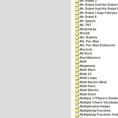
Mr. Robot 3
Mr. Robot And His Robot 
Mr. Robot And His Robot
Mr. Robot I Jego Fabryka
Mr. Robot II
Mr. Splash
Mr. TNT
Mrakodrap
Mrazik
Ms. Bulimia
Ms. Pac-Man
Ms. Pac-Man Enhanced
Msciciel
Mt Rock
Muchblastesz
Muff
Mugwump
Mule Wars
Multi 10
Multi Loops
Multi Master-Mind
Multi Race
Multi Worms
Multi-Dash
Multijoy 17Players Roulet
Multiple Choice Vocabula
Multiplication Helper
Multiplying Fractions
Multiplying Fractions And