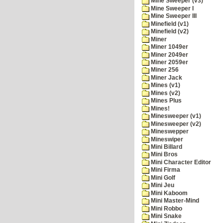
Mine Sweeper (v3)
Mine Sweeper I
Mine Sweeper III
Minefield (v1)
Minefield (v2)
Miner
Miner 1049er
Miner 2049er
Miner 2059er
Miner 256
Miner Jack
Mines (v1)
Mines (v2)
Mines Plus
Mines!
Minesweeper (v1)
Minesweeper (v2)
Mineswepper
Mineswiper
Mini Billard
Mini Bros
Mini Character Editor
Mini Firma
Mini Golf
Mini Jeu
Mini Kaboom
Mini Master-Mind
Mini Robbo
Mini Snake