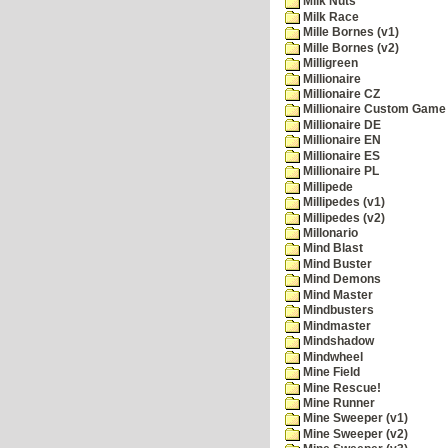
Milk Nuts
Milk Race
Mille Bornes (v1)
Mille Bornes (v2)
Milligreen
Millionaire
Millionaire CZ
Millionaire Custom Game 
Millionaire DE
Millionaire EN
Millionaire ES
Millionaire PL
Millipede
Millipedes (v1)
Millipedes (v2)
Millonario
Mind Blast
Mind Buster
Mind Demons
Mind Master
Mindbusters
Mindmaster
Mindshadow
Mindwheel
Mine Field
Mine Rescue!
Mine Runner
Mine Sweeper (v1)
Mine Sweeper (v2)