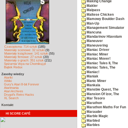
Making Change
Makler
Malpass
Maltese Chicken
Mamowy Boulder Dash
Man-Up
Management Simulator
Mancuna
Mandarinov Hlavolam
Maneuver
Maneuvering
Czasopisma: 714 sztuk
(185)
Maniac Driver
Materiały scenowe: 32 sztuki
(9)
Materiały książkowe: 141 sztuk
(55)
Maniac Miner
Materiały firmowe: 27 sztuk
(20)
Maniac Mover!
Materiały o grach: 351 sztuk
(211)
Maniac Tales II, The
Spiżarnia Voya na Chomikuj.pl
Bajtek Redux
Maniac Tales, The
Maniac!
Zasoby wiedzy
Maniak
Atariki
Manic Miner
XWiki
Gury's Atari 8-bit Forever
Mankala
Atarimania
Mansbie Quest, The
Atari Archives
Mansion Of Izor, The
Drygol's Retro Hacks
XL Search
Mar Tesoro
Marathon
Kontakt
Marathon Maths For Fun
Marauder
HI SCORE CAFÉ
Marble Magic
Marbled
Marbles