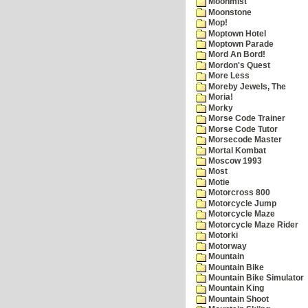
Moonmist
Moonstone
Mop!
Moptown Hotel
Moptown Parade
Mord An Bord!
Mordon's Quest
More Less
Moreby Jewels, The
Moria!
Morky
Morse Code Trainer
Morse Code Tutor
Morsecode Master
Mortal Kombat
Moscow 1993
Most
Motie
Motorcross 800
Motorcycle Jump
Motorcycle Maze
Motorcycle Maze Rider
Motorki
Motorway
Mountain
Mountain Bike
Mountain Bike Simulator
Mountain King
Mountain Shoot