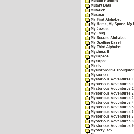
Mustak Hunters
Mutant Bats
Mutation
Muxeso
My First Alphabet
My Home, My Space, My 
My Jewels
My Jong
My Second Alphabet
My Spelling Easel
My Third Alphabet
Mychess II
Myriapede
Myriapod
Myrtle
Myslozbrodnie Thoughtc
Mysterion
Mysterious Adventures 1
Mysterious Adventures 10 
Mysterious Adventures 
Mysterious Adventures 2
Mysterious Adventures 3
Mysterious Adventures 4
Mysterious Adventures 5
Mysterious Adventures 6
Mysterious Adventures 7 
Mysterious Adventures 8
Mysterious Adventures 
Mystery Box