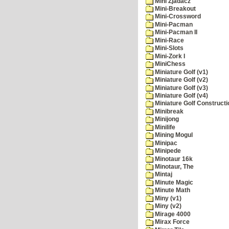
Mini Zjadacz
Mini-Breakout
Mini-Crossword
Mini-Pacman
Mini-Pacman II
Mini-Race
Mini-Slots
Mini-Zork I
MiniChess
Miniature Golf (v1)
Miniature Golf (v2)
Miniature Golf (v3)
Miniature Golf (v4)
Miniature Golf Constructi
Minibreak
Minijong
Minilife
Mining Mogul
Minipac
Minipede
Minotaur 16k
Minotaur, The
Mintaj
Minute Magic
Minute Math
Miny (v1)
Miny (v2)
Mirage 4000
Mirax Force