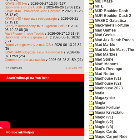
MIDI Maze
KWAS #40 live
z 2026-06-27 12:53 (167)
MITE
Spotkanie z grupą USSR
z 2026-06-26 19:36 (11)
KWAS #40 - zabierzcie Atari Portfolio!
z 2026-06-23
MJR Boulder Dash
08:12 (0)
MJR Boulder Dash 2
KWAS #40 - naprawa retrosprzętu
z 2026-06-21
MVSBC Galactica
17:15 (1)
MacPhee's Fortune
Sceny z demosceny #7 z Bigerem i MBR
z 2026-
06-19 22:08 (0)
Mad Games
Atari Floppy Image Toolkit
z 2026-06-17 13:51 (9)
Mad Genius
Spotkanie online z grupą LST
z 2026-06-16 16:32
Mad Jax Death Races
(17)
Recoil zintegrowany z macOS
z 2026-06-13 21:34
Mad Marble
(5)
Mad Marble Maze, The
KWAS #40 odbędzie się w Katowicach
z 2026-06-
Mad Marbles
07 17:59 (25)
Mad Stone
Commodore po atarowsku
z 2026-05-28 21:50 (21)
Mad! Masons
«« nowsze
starsze »»
Mad's Revenge
Mad-Netter
AtariOnline.pl na YouTube
Madhouse (v1)
Madhouse (v2)
Madhouse 2023
Mafia
Magazynier
Magia
Magia Fortuny
Magia Krysztalu
Magic (v1)
Magic (v2)
Magic (v3)
Magic Cards
Pomocnik/Helper
Magic Carpet Ride