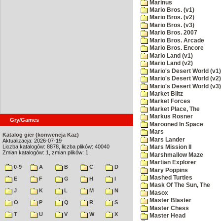
Marinus
Mario Bros. (v1)
Mario Bros. (v2)
Mario Bros. (v3)
Mario Bros. 2007
Mario Bros. Arcade
Mario Bros. Encore
Mario Land (v1)
Mario Land (v2)
Mario's Desert World (v1)
Mario's Desert World (v2)
Mario's Desert World (v3)
Market Blitz
Market Forces
Market Place, The
Markus Rosner
Gry/Games
Marooned In Space
Mars
Katalog gier (konwencja Kaz)
Mars Lander
Aktualizacja: 2026-07-19
Liczba katalogów: 8878, liczba plików: 40040
Mars Mission II
Zmian katalogów: 1, zmian plików: 1
Marshmallow Maze
Martian Explorer
0-9
A
B
C
D
Mary Poppins
Mashed Turtles
E
F
G
H
I
Mask Of The Sun, The
J
K
L
M
N
Masox
Master Blaster
O
P
Q
R
S
Master Chess
T
U
V
W
X
Master Head