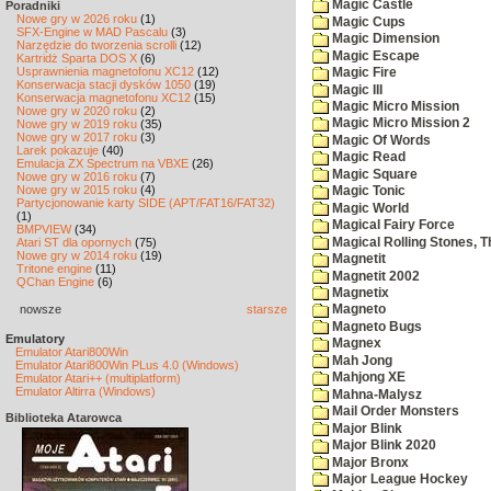
Magic Castle
Poradniki
Nowe gry w 2026 roku
(1)
Magic Cups
SFX-Engine w MAD Pascalu
(3)
Magic Dimension
Narzędzie do tworzenia scrolli
(12)
Magic Escape
Kartridż Sparta DOS X
(6)
Usprawnienia magnetofonu XC12
(12)
Magic Fire
Konserwacja stacji dysków 1050
(19)
Magic III
Konserwacja magnetofonu XC12
(15)
Magic Micro Mission
Nowe gry w 2020 roku
(2)
Magic Micro Mission 2
Nowe gry w 2019 roku
(35)
Nowe gry w 2017 roku
(3)
Magic Of Words
Larek pokazuje
(40)
Magic Read
Emulacja ZX Spectrum na VBXE
(26)
Magic Square
Nowe gry w 2016 roku
(7)
Nowe gry w 2015 roku
(4)
Magic Tonic
Partycjonowanie karty SIDE (APT/FAT16/FAT32)
Magic World
(1)
Magical Fairy Force
BMPVIEW
(34)
Magical Rolling Stones, T
Atari ST dla opornych
(75)
Nowe gry w 2014 roku
(19)
Magnetit
Tritone engine
(11)
Magnetit 2002
QChan Engine
(6)
Magnetix
nowsze
starsze
Magneto
Magneto Bugs
Emulatory
Magnex
Emulator Atari800Win
Mah Jong
Emulator Atari800Win PLus 4.0 (Windows)
Mahjong XE
Emulator Atari++ (multiplatform)
Emulator Altirra (Windows)
Mahna-Malysz
Mail Order Monsters
Biblioteka Atarowca
Major Blink
Major Blink 2020
Major Bronx
Major League Hockey