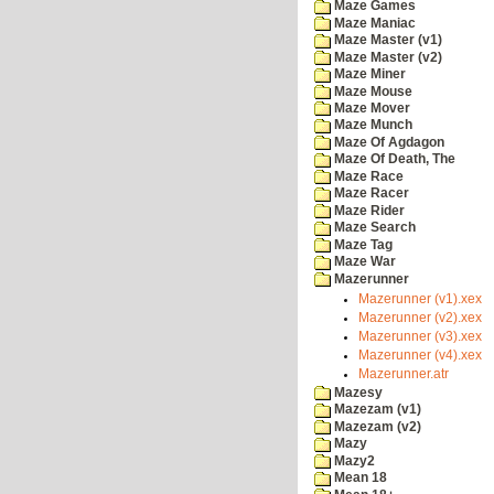
Maze Games
Maze Maniac
Maze Master (v1)
Maze Master (v2)
Maze Miner
Maze Mouse
Maze Mover
Maze Munch
Maze Of Agdagon
Maze Of Death, The
Maze Race
Maze Racer
Maze Rider
Maze Search
Maze Tag
Maze War
Mazerunner
Mazerunner (v1).xex
Mazerunner (v2).xex
Mazerunner (v3).xex
Mazerunner (v4).xex
Mazerunner.atr
Mazesy
Mazezam (v1)
Mazezam (v2)
Mazy
Mazy2
Mean 18