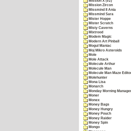
Mission X (v2)
Mission Zircon
Missmind II Ania
Missmind Sara
Mister Hoppe
Mister Scratch
Misty Caverns
Mixtrood
Modem Magic
Modern Art Pinball
Mogul Maniac
Moj Mikro Asteroids
Mole
Mole Attack
Molecule Arthur
Molecule Man
Molecule Man Maze Edito
Molehunter
Mona Lisa
Monarch
Monday Morning Manage
Moner
Monex
Money Bags
Money Hungry
Money Pouch
Money Raider
Money Spin
Mongo