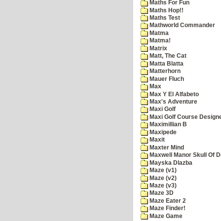
Maths For Fun
Maths Hop!!
Maths Test
Mathworld Commander
Matma
Matma!
Matrix
Matt, The Cat
Matta Blatta
Matterhorn
Mauer Fluch
Max
Max Y El Alfabeto
Max's Adventure
Maxi Golf
Maxi Golf Course Design
Maximillian B
Maxipede
Maxit
Maxter Mind
Maxwell Manor Skull Of 
Mayska Dlazba
Maze (v1)
Maze (v2)
Maze (v3)
Maze 3D
Maze Eater 2
Maze Finder!
Maze Game