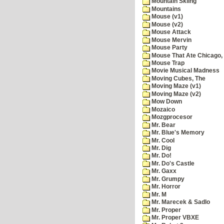
Mountain Skiing
Mountains
Mouse (v1)
Mouse (v2)
Mouse Attack
Mouse Mervin
Mouse Party
Mouse That Ate Chicago,
Mouse Trap
Movie Musical Madness
Moving Cubes, The
Moving Maze (v1)
Moving Maze (v2)
Mow Down
Mozaico
Mozgprocesor
Mr. Bear
Mr. Blue's Memory
Mr. Cool
Mr. Dig
Mr. Do!
Mr. Do's Castle
Mr. Gaxx
Mr. Grumpy
Mr. Horror
Mr. M
Mr. Marecek & Sadlo
Mr. Proper
Mr. Proper VBXE