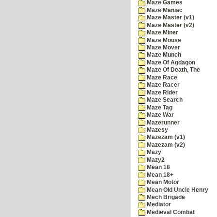
Maze Games
Maze Maniac
Maze Master (v1)
Maze Master (v2)
Maze Miner
Maze Mouse
Maze Mover
Maze Munch
Maze Of Agdagon
Maze Of Death, The
Maze Race
Maze Racer
Maze Rider
Maze Search
Maze Tag
Maze War
Mazerunner
Mazesy
Mazezam (v1)
Mazezam (v2)
Mazy
Mazy2
Mean 18
Mean 18+
Mean Motor
Mean Old Uncle Henry
Mech Brigade
Mediator
Medieval Combat