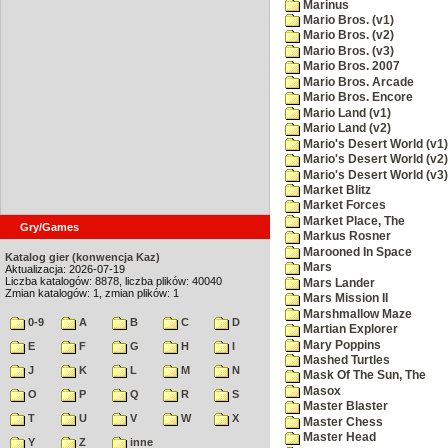
Marinus
Mario Bros. (v1)
Mario Bros. (v2)
Mario Bros. (v3)
Mario Bros. 2007
Mario Bros. Arcade
Mario Bros. Encore
Mario Land (v1)
Mario Land (v2)
Mario's Desert World (v1)
Mario's Desert World (v2)
Mario's Desert World (v3)
Market Blitz
Market Forces
Market Place, The
Gry/Games
Markus Rosner
Marooned In Space
Katalog gier (konwencja Kaz)
Mars
Aktualizacja: 2026-07-19
Liczba katalogów: 8878, liczba plików: 40040
Mars Lander
Zmian katalogów: 1, zmian plików: 1
Mars Mission II
Marshmallow Maze
0-9
A
B
C
D
Martian Explorer
Mary Poppins
E
F
G
H
I
Mashed Turtles
J
K
L
M
N
Mask Of The Sun, The
Masox
O
P
Q
R
S
Master Blaster
T
U
V
W
X
Master Chess
Master Head
Y
Z
inne