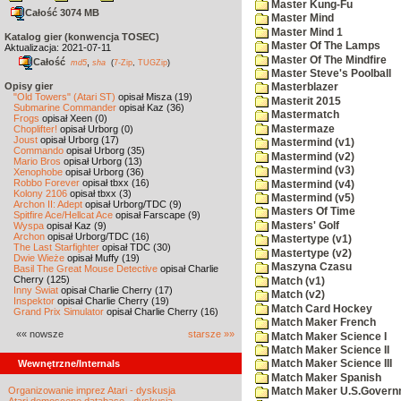
Master Kung-Fu
Całość 3074 MB
Master Mind
Master Mind 1
Katalog gier (konwencja TOSEC)
Master Of The Lamps
Aktualizacja: 2021-07-11
Master Of The Mindfire
Całość
,
md5
sha
(
7-Zip
,
TUGZip
)
Master Steve's Poolball
Opisy gier
Masterblazer
"Old Towers" (Atari ST)
opisał Misza (19)
Masterit 2015
Submarine Commander
opisał Kaz (36)
Mastermatch
Frogs
opisał Xeen (0)
Mastermaze
Choplifter!
opisał Urborg (0)
Joust
opisał Urborg (17)
Mastermind (v1)
Commando
opisał Urborg (35)
Mastermind (v2)
Mario Bros
opisał Urborg (13)
Mastermind (v3)
Xenophobe
opisał Urborg (36)
Robbo Forever
opisał tbxx (16)
Mastermind (v4)
Kolony 2106
opisał tbxx (3)
Mastermind (v5)
Archon II: Adept
opisał Urborg/TDC (9)
Masters Of Time
Spitfire Ace/Hellcat Ace
opisał Farscape (9)
Masters' Golf
Wyspa
opisał Kaz (9)
Archon
opisał Urborg/TDC (16)
Mastertype (v1)
The Last Starfighter
opisał TDC (30)
Mastertype (v2)
Dwie Wieże
opisał Muffy (19)
Maszyna Czasu
Basil The Great Mouse Detective
opisał Charlie
Cherry (125)
Match (v1)
Inny Świat
opisał Charlie Cherry (17)
Match (v2)
Inspektor
opisał Charlie Cherry (19)
Match Card Hockey
Grand Prix Simulator
opisał Charlie Cherry (16)
Match Maker French
«« nowsze
starsze »»
Match Maker Science I
Match Maker Science II
Wewnętrzne/Internals
Match Maker Science III
Match Maker Spanish
Organizowanie imprez Atari - dyskusja
Match Maker U.S.Govern