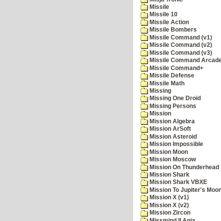
Missile
Missile 10
Missile Action
Missile Bombers
Missile Command (v1)
Missile Command (v2)
Missile Command (v3)
Missile Command Arcad
Missile Command+
Missile Defense
Missile Math
Missing
Missing One Droid
Missing Persons
Mission
Mission Algebra
Mission ArSoft
Mission Asteroid
Mission Impossible
Mission Moon
Mission Moscow
Mission On Thunderhead
Mission Shark
Mission Shark VBXE
Mission To Jupiter's Moo
Mission X (v1)
Mission X (v2)
Mission Zircon
Missmind II Ania