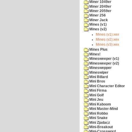
Miner 1049er
Miner 2049er
Miner 2059er
Miner 256
Miner Jack
Mines (v1)
Mines (v2)
Mines (v1).xex
Mines (v2).xex
Mines (v3).xex
Mines Plus
Mines!
Minesweeper (v1)
Minesweeper (v2)
Mineswepper
Mineswiper
Mini Billard
Mini Bros
Mini Character Editor
Mini Firma
Mini Golf
Mini Jeu
Mini Kaboom
Mini Master-Mind
Mini Robbo
Mini Snake
Mini Zjadacz
Mini-Breakout
Mini-Crossword