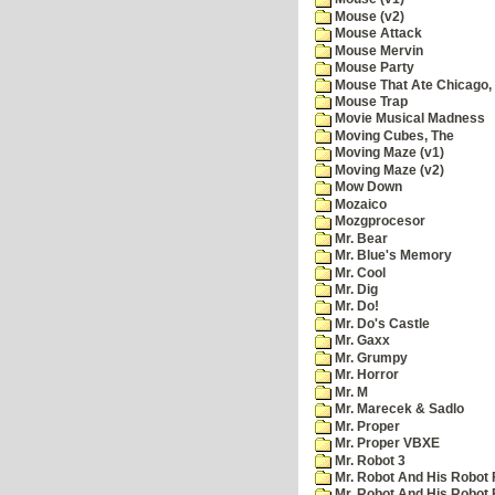
Mouse (v2)
Mouse Attack
Mouse Mervin
Mouse Party
Mouse That Ate Chicago,
Mouse Trap
Movie Musical Madness
Moving Cubes, The
Moving Maze (v1)
Moving Maze (v2)
Mow Down
Mozaico
Mozgprocesor
Mr. Bear
Mr. Blue's Memory
Mr. Cool
Mr. Dig
Mr. Do!
Mr. Do's Castle
Mr. Gaxx
Mr. Grumpy
Mr. Horror
Mr. M
Mr. Marecek & Sadlo
Mr. Proper
Mr. Proper VBXE
Mr. Robot 3
Mr. Robot And His Robot 
Mr. Robot And His Robot