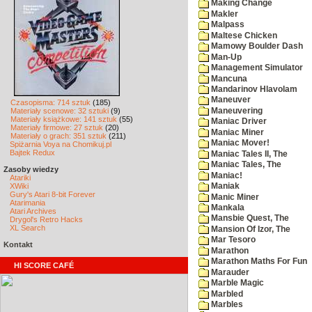
Making Change
Makler
Malpass
Maltese Chicken
Mamowy Boulder Dash
Man-Up
Management Simulator
Mancuna
Mandarinov Hlavolam
Maneuver
Czasopisma: 714 sztuk
(185)
Maneuvering
Materiały scenowe: 32 sztuki
(9)
Materiały książkowe: 141 sztuk
(55)
Maniac Driver
Materiały firmowe: 27 sztuk
(20)
Maniac Miner
Materiały o grach: 351 sztuk
(211)
Maniac Mover!
Spiżarnia Voya na Chomikuj.pl
Bajtek Redux
Maniac Tales II, The
Maniac Tales, The
Zasoby wiedzy
Maniac!
Atariki
XWiki
Maniak
Gury's Atari 8-bit Forever
Manic Miner
Atarimania
Mankala
Atari Archives
Mansbie Quest, The
Drygol's Retro Hacks
XL Search
Mansion Of Izor, The
Mar Tesoro
Kontakt
Marathon
Marathon Maths For Fun
HI SCORE CAFÉ
Marauder
Marble Magic
Marbled
Marbles