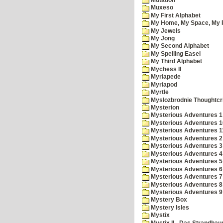
Muxeso
My First Alphabet
My Home, My Space, My 
My Jewels
My Jong
My Second Alphabet
My Spelling Easel
My Third Alphabet
Mychess II
Myriapede
Myriapod
Myrtle
Myslozbrodnie Thoughtc
Mysterion
Mysterious Adventures 1
Mysterious Adventures 10 
Mysterious Adventures 
Mysterious Adventures 2
Mysterious Adventures 3
Mysterious Adventures 4
Mysterious Adventures 5
Mysterious Adventures 6
Mysterious Adventures 7 
Mysterious Adventures 8
Mysterious Adventures 
Mystery Box
Mystery Isles
Mystix
Mystix II - Das Strandhau