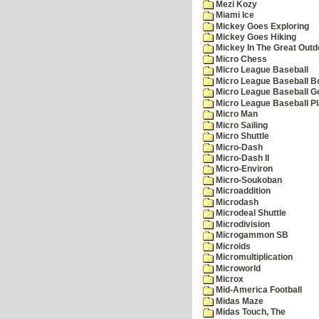
Mezi Kozy
Miami Ice
Mickey Goes Exploring
Mickey Goes Hiking
Mickey In The Great Outd
Micro Chess
Micro League Baseball
Micro League Baseball Bo
Micro League Baseball G
Micro League Baseball Pl
Micro Man
Micro Sailing
Micro Shuttle
Micro-Dash
Micro-Dash II
Micro-Environ
Micro-Soukoban
Microaddition
Microdash
Microdeal Shuttle
Microdivision
Microgammon SB
Microids
Micromultiplication
Microworld
Microx
Mid-America Football
Midas Maze
Midas Touch, The