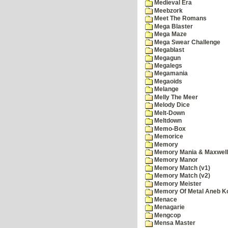
Medieval Era
Meebzork
Meet The Romans
Mega Blaster
Mega Maze
Mega Swear Challenge
Megablast
Megagun
Megalegs
Megamania
Megaoids
Melange
Melly The Meer
Melody Dice
Melt-Down
Meltdown
Memo-Box
Memorice
Memory
Memory Mania & Maxwel
Memory Manor
Memory Match (v1)
Memory Match (v2)
Memory Meister
Memory Of Metal Aneb K
Menace
Menagarie
Mengcop
Mensa Master