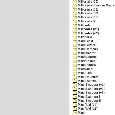
Millionaire CZ
Millionaire Custom Game 
Millionaire DE
Millionaire EN
Millionaire ES
Millionaire PL
Millipede
Millipedes (v1)
Millipedes (v2)
Millonario
Mind Blast
Mind Buster
Mind Demons
Mind Master
Mindbusters
Mindmaster
Mindshadow
Mindwheel
Mine Field
Mine Rescue!
Mine Runner
Mine Sweeper (v1)
Mine Sweeper (v2)
Mine Sweeper (v3)
Mine Sweeper I
Mine Sweeper III
Minefield (v1)
Minefield (v2)
Miner