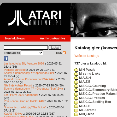
Nowinki/News
Archiwum/Archive
Katalog gier (konwe
Translate to
RSS
Wróc do katalogu
737
gier w katalogu
M
:
Letnia edycja Silly Venture 2026
z 2026-07-31
15:41 (36)
M N Puzzle
Pamięci Jurgiego
z 2026-07-21 12:42 (1)
Sceny z demosceny #7: opowiada SuN
z 2026-07-
M-ss-ng L-nks
19 15:24 (2)
M.A.S.H
Atari Muzeum w Poznaniu na KWAS #40
z 2026-
M.A.Z.E
07-16 16:10 (4)
Nie żyje kolega Pecuś
z 2026-07-13 18:00 (30)
M.E.C.C. Counting
Sceny z demosceny #7 - Grzegorz "Sun" Żyła
z
M.E.C.C. Elementary Biol
2026-07-12 17:29 (12)
M.E.C.C. Practice Makes 
Lost Party 2026 nadchodzi
z 2026-07-08 15:28
M.E.C.C. Prefixes
(23)
Pan Zenon i Atari na KWAS #40
z 2026-07-07 13:25
M.E.C.C. Spelling Bee
(7)
M.U.L.E
Spotkanie z redakcją "The Voice"
z 2026-07-04
M1 Abrams
07:42 (9)
KWAS #40 live
z 2026-06-27 12:53 (167)
MCQ-Test
Spotkanie z grupą USSR
z 2026-06-26 19:36 (11)