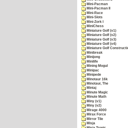
Mini-Pacman
Mini-Pacman II
Mini-Race
Mini-Slots
Mini-Zork I
MiniChess
Miniature Golf (v1)
Miniature Golf (v2)
Miniature Golf (v3)
Miniature Golf (v4)
Miniature Golf Constructi
Minibreak
Minijong
Minilife
Mining Mogul
Minipac
Minipede
Minotaur 16k
Minotaur, The
Mintaj
Minute Magic
Minute Math
Miny (v1)
Miny (v2)
Mirage 4000
Mirax Force
Mirror Tile
Misja
Misja Tronic