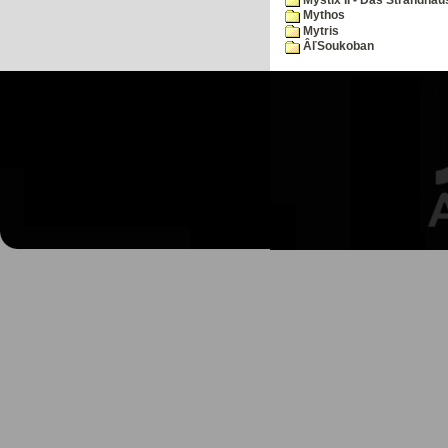
Mythos
Mytris
ÂľSoukoban