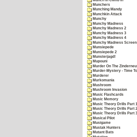
Munchers
Munching Mandy
Munchkin Attack
Munchy
Munchy Madness
Munchy Madness 2
Munchy Madness 3
Munchy Madness 4
Munchy Madness Screen
Munsiepede
Munsiepede 2
Munsterjagd!
Mupouni
Murder On The Zinderneu
Murder-Mystery - Time To
Murderer
Murkomania
Mushroom
Mushroom Invasion
Music Flashcards
Music Memory
Music Theory Drills Part 
Music Theory Drills Part 2
Music Theory Drills Part 3
Musical Pilot
Musigame
Mustak Hunters
Mutant Bats
Mutation