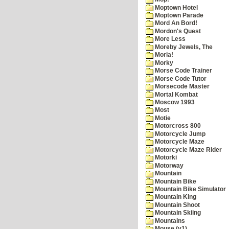
Moptown Hotel
Moptown Parade
Mord An Bord!
Mordon's Quest
More Less
Moreby Jewels, The
Moria!
Morky
Morse Code Trainer
Morse Code Tutor
Morsecode Master
Mortal Kombat
Moscow 1993
Most
Motie
Motorcross 800
Motorcycle Jump
Motorcycle Maze
Motorcycle Maze Rider
Motorki
Motorway
Mountain
Mountain Bike
Mountain Bike Simulator
Mountain King
Mountain Shoot
Mountain Skiing
Mountains
Mouse (v1)