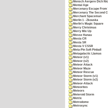
Mensch Aergere Dich Nic
Mental Age
Mercenary Escape From 
Mercenary The Second C
Merchant Spaceman
Merlin 1 - Zkouska
Merlin's Magic Square
Merry Christmas
Merry Mix Up
Messe Hanau
Mesta CR
Mesta SR
Mesta V CSSR
Meta-Pin Soft Pinball
Metagalactic Llamas
Meteor (v1)
Meteor (v2)
Meteor Attack
Meteor Maze
Meteor Rescue
Meteor Storm (v1)
Meteor Storm (v2)
Meteor-Attack
Meteorites
Meteors
Meteroid Storm
Metrix
Metrodome
Metrosync