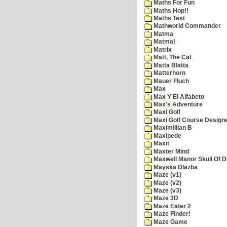
Maths For Fun
Maths Hop!!
Maths Test
Mathworld Commander
Matma
Matma!
Matrix
Matt, The Cat
Matta Blatta
Matterhorn
Mauer Fluch
Max
Max Y El Alfabeto
Max's Adventure
Maxi Golf
Maxi Golf Course Design
Maximillian B
Maxipede
Maxit
Maxter Mind
Maxwell Manor Skull Of 
Mayska Dlazba
Maze (v1)
Maze (v2)
Maze (v3)
Maze 3D
Maze Eater 2
Maze Finder!
Maze Game