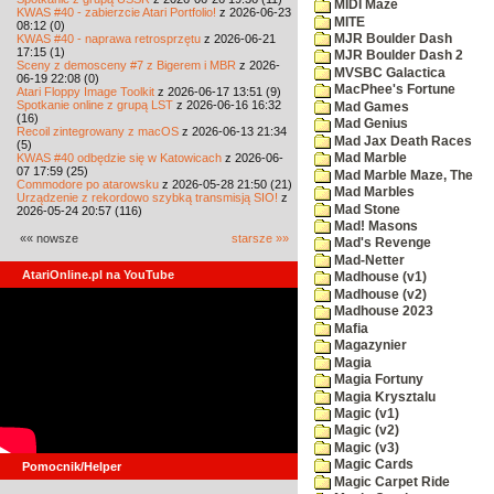
MIDI Maze
KWAS #40 - zabierzcie Atari Portfolio!
z 2026-06-23
MITE
08:12 (0)
KWAS #40 - naprawa retrosprzętu
z 2026-06-21
MJR Boulder Dash
17:15 (1)
MJR Boulder Dash 2
Sceny z demosceny #7 z Bigerem i MBR
z 2026-
MVSBC Galactica
06-19 22:08 (0)
MacPhee's Fortune
Atari Floppy Image Toolkit
z 2026-06-17 13:51 (9)
Spotkanie online z grupą LST
z 2026-06-16 16:32
Mad Games
(16)
Mad Genius
Recoil zintegrowany z macOS
z 2026-06-13 21:34
Mad Jax Death Races
(5)
KWAS #40 odbędzie się w Katowicach
z 2026-06-
Mad Marble
07 17:59 (25)
Mad Marble Maze, The
Commodore po atarowsku
z 2026-05-28 21:50 (21)
Mad Marbles
Urządzenie z rekordowo szybką transmisją SIO!
z
Mad Stone
2026-05-24 20:57 (116)
Mad! Masons
«« nowsze
starsze »»
Mad's Revenge
Mad-Netter
AtariOnline.pl na YouTube
Madhouse (v1)
Madhouse (v2)
Madhouse 2023
Mafia
Magazynier
Magia
Magia Fortuny
Magia Krysztalu
Magic (v1)
Magic (v2)
Magic (v3)
Magic Cards
Pomocnik/Helper
Magic Carpet Ride