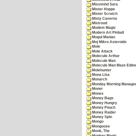
Missmind Sara
Mister Hoppe
Mister Scratch
Misty Caverns
Mixtrood
Modem Magic
Modern Art Pinball
Mogul Maniac
Moj Mikro Asteroids
Mole
Mole Attack
Molecule Arthur
Molecule Man
Molecule Man Maze Edito
Molehunter
Mona Lisa
Monarch
Monday Morning Manage
Moner
Monex
Money Bags
Money Hungry
Money Pouch
Money Raider
Money Spin
Mongo
Mongoose
Monk, The
Monkey Magic