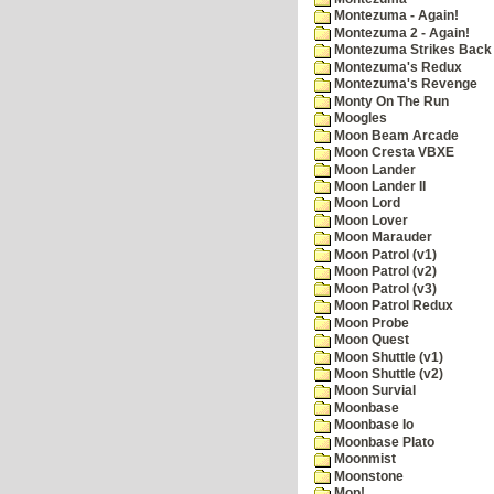
Montezuma - Again!
Montezuma 2 - Again!
Montezuma Strikes Back
Montezuma's Redux
Montezuma's Revenge
Monty On The Run
Moogles
Moon Beam Arcade
Moon Cresta VBXE
Moon Lander
Moon Lander II
Moon Lord
Moon Lover
Moon Marauder
Moon Patrol (v1)
Moon Patrol (v2)
Moon Patrol (v3)
Moon Patrol Redux
Moon Probe
Moon Quest
Moon Shuttle (v1)
Moon Shuttle (v2)
Moon Survial
Moonbase
Moonbase Io
Moonbase Plato
Moonmist
Moonstone
Mop!