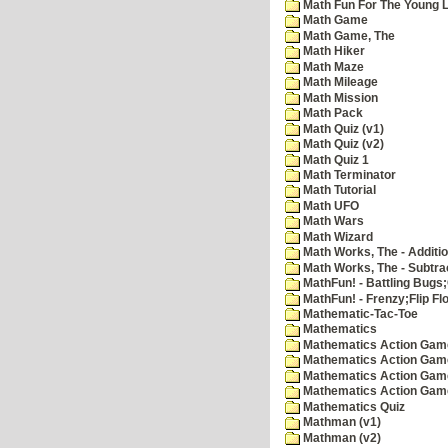
Math Fun For The Young Le
Math Game
Math Game, The
Math Hiker
Math Maze
Math Mileage
Math Mission
Math Pack
Math Quiz (v1)
Math Quiz (v2)
Math Quiz 1
Math Terminator
Math Tutorial
Math UFO
Math Wars
Math Wizard
Math Works, The - Additi
Math Works, The - Subtra
MathFun! - Battling Bugs
MathFun! - Frenzy;Flip Fl
Mathematic-Tac-Toe
Mathematics
Mathematics Action Games
Mathematics Action Game
Mathematics Action Game
Mathematics Action Game
Mathematics Quiz
Mathman (v1)
Mathman (v2)