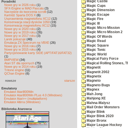
Magic Castle
Poradniki
Nowe gry w 2026 roku
(1)
Magic Cups
SFX-Engine w MAD Pascalu
(3)
Magic Dimension
Narzędzie do tworzenia scrolli
(12)
Magic Escape
Kartridż Sparta DOS X
(6)
Usprawnienia magnetofonu XC12
(12)
Magic Fire
Konserwacja stacji dysków 1050
(19)
Magic III
Konserwacja magnetofonu XC12
(15)
Magic Micro Mission
Nowe gry w 2020 roku
(2)
Magic Micro Mission 2
Nowe gry w 2019 roku
(35)
Nowe gry w 2017 roku
(3)
Magic Of Words
Larek pokazuje
(40)
Magic Read
Emulacja ZX Spectrum na VBXE
(26)
Magic Square
Nowe gry w 2016 roku
(7)
Nowe gry w 2015 roku
(4)
Magic Tonic
Partycjonowanie karty SIDE (APT/FAT16/FAT32)
Magic World
(1)
Magical Fairy Force
BMPVIEW
(34)
Magical Rolling Stones, T
Atari ST dla opornych
(75)
Nowe gry w 2014 roku
(19)
Magnetit
Tritone engine
(11)
Magnetit 2002
QChan Engine
(6)
Magnetix
nowsze
starsze
Magneto
Magneto Bugs
Emulatory
Magnex
Emulator Atari800Win
Mah Jong
Emulator Atari800Win PLus 4.0 (Windows)
Mahjong XE
Emulator Atari++ (multiplatform)
Emulator Altirra (Windows)
Mahna-Malysz
Mail Order Monsters
Biblioteka Atarowca
Major Blink
Major Blink 2020
Major Bronx
Major League Hockey