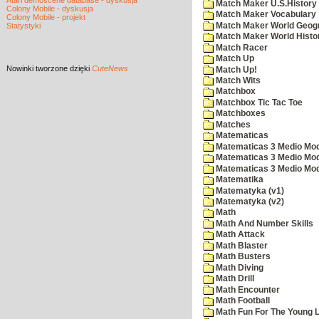
Atari demoscene database - dyskusja
Match Maker U.S.History
Colony Mobile - dyskusja
Match Maker Vocabulary
Colony Mobile - projekt
Match Maker World Geog
Statystyki
Match Maker World Histo
Match Racer
Match Up
Nowinki
tworzone dzięki
CuteNews
Match Up!
Match Wits
Matchbox
Matchbox Tic Tac Toe
Matchboxes
Matches
Matematicas
Matematicas 3 Medio Mod
Matematicas 3 Medio Mod
Matematicas 3 Medio Mod
Matematika
Matematyka (v1)
Matematyka (v2)
Math
Math And Number Skills
Math Attack
Math Blaster
Math Busters
Math Diving
Math Drill
Math Encounter
Math Football
Math Fun For The Young L