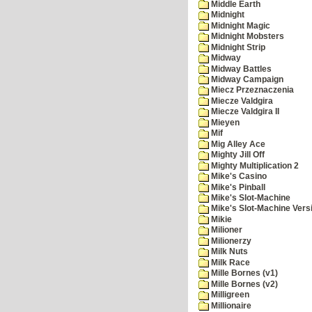
Middle Earth
Midnight
Midnight Magic
Midnight Mobsters
Midnight Strip
Midway
Midway Battles
Midway Campaign
Miecz Przeznaczenia
Miecze Valdgira
Miecze Valdgira II
Mieyen
Mif
Mig Alley Ace
Mighty Jill Off
Mighty Multiplication 2
Mike's Casino
Mike's Pinball
Mike's Slot-Machine
Mike's Slot-Machine Versi
Mikie
Milioner
Milionerzy
Milk Nuts
Milk Race
Mille Bornes (v1)
Mille Bornes (v2)
Milligreen
Millionaire