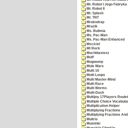
Mr. Robot I Jego Fabryka
Mr. Robot II
Mr. Splash
Mr. TNT
Mrakodrap
Mrazik
Ms. Bulimia
Ms. Pac-Man
Ms. Pac-Man Enhanced
Msciciel
Mt Rock
Muchblastesz
Muff
Mugwump
Mule Wars
Multi 10
Multi Loops
Multi Master-Mind
Multi Race
Multi Worms
Multi-Dash
Multijoy 17Players Roulet
Multiple Choice Vocabula
Multiplication Helper
Multiplying Fractions
Multiplying Fractions And
Multris
Muminki
Munch'in Climb'in