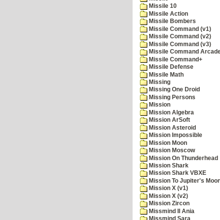
Missile 10
Missile Action
Missile Bombers
Missile Command (v1)
Missile Command (v2)
Missile Command (v3)
Missile Command Arcad
Missile Command+
Missile Defense
Missile Math
Missing
Missing One Droid
Missing Persons
Mission
Mission Algebra
Mission ArSoft
Mission Asteroid
Mission Impossible
Mission Moon
Mission Moscow
Mission On Thunderhead
Mission Shark
Mission Shark VBXE
Mission To Jupiter's Moo
Mission X (v1)
Mission X (v2)
Mission Zircon
Missmind II Ania
Missmind Sara