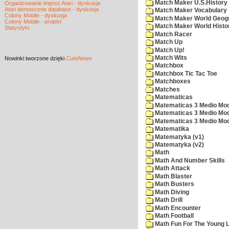
Match Maker U.S.History
Organizowanie imprez Atari - dyskusja
Atari demoscene database - dyskusja
Match Maker Vocabulary
Colony Mobile - dyskusja
Match Maker World Geog
Colony Mobile - projekt
Match Maker World Histo
Statystyki
Match Racer
Match Up
Match Up!
Match Wits
Nowinki
tworzone dzięki
CuteNews
Matchbox
Matchbox Tic Tac Toe
Matchboxes
Matches
Matematicas
Matematicas 3 Medio Mod
Matematicas 3 Medio Mod
Matematicas 3 Medio Mod
Matematika
Matematyka (v1)
Matematyka (v2)
Math
Math And Number Skills
Math Attack
Math Blaster
Math Busters
Math Diving
Math Drill
Math Encounter
Math Football
Math Fun For The Young L