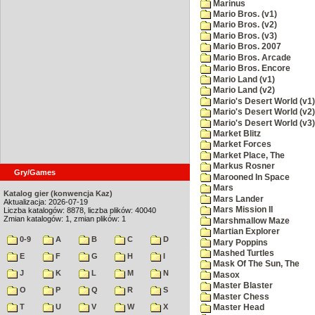
Marinus
Mario Bros. (v1)
Mario Bros. (v2)
Mario Bros. (v3)
Mario Bros. 2007
Mario Bros. Arcade
Mario Bros. Encore
Mario Land (v1)
Mario Land (v2)
Mario's Desert World (v1)
Mario's Desert World (v2)
Mario's Desert World (v3)
Market Blitz
Market Forces
Market Place, The
Markus Rosner
Gry/Games
Marooned In Space
Mars
Katalog gier (konwencja Kaz)
Mars Lander
Aktualizacja: 2026-07-19
Mars Mission II
Liczba katalogów: 8878, liczba plików: 40040
Zmian katalogów: 1, zmian plików: 1
Marshmallow Maze
Martian Explorer
0-9
A
B
C
D
Mary Poppins
Mashed Turtles
E
F
G
H
I
Mask Of The Sun, The
J
K
L
M
N
Masox
Master Blaster
O
P
Q
R
S
Master Chess
T
U
V
W
X
Master Head