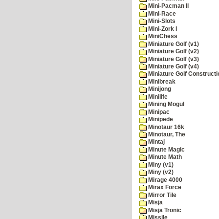
Mini-Pacman II
Mini-Race
Mini-Slots
Mini-Zork I
MiniChess
Miniature Golf (v1)
Miniature Golf (v2)
Miniature Golf (v3)
Miniature Golf (v4)
Miniature Golf Constructi
Minibreak
Minijong
Minilife
Mining Mogul
Minipac
Minipede
Minotaur 16k
Minotaur, The
Mintaj
Minute Magic
Minute Math
Miny (v1)
Miny (v2)
Mirage 4000
Mirax Force
Mirror Tile
Misja
Misja Tronic
Missile