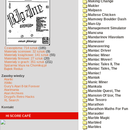
Making Change
Makler
Malpass
Maltese Chicken
Mamowy Boulder Dash
Man-Up
Management Simulator
Mancuna
Mandarinov Hlavolam
Maneuver
Maneuvering
Czasopisma: 714 sztuk
(185)
Maniac Driver
Materiały scenowe: 32 sztuki
(9)
Materiały książkowe: 141 sztuk
(55)
Maniac Miner
Materiały firmowe: 27 sztuk
(20)
Maniac Mover!
Materiały o grach: 351 sztuk
(211)
Maniac Tales II, The
Spiżarnia Voya na Chomikuj.pl
Maniac Tales, The
Bajtek Redux
Maniac!
Zasoby wiedzy
Maniak
Atariki
Manic Miner
XWiki
Gury's Atari 8-bit Forever
Mankala
Atarimania
Mansbie Quest, The
Atari Archives
Mansion Of Izor, The
Drygol's Retro Hacks
Mar Tesoro
XL Search
Marathon
Kontakt
Marathon Maths For Fun
Marauder
HI SCORE CAFÉ
Marble Magic
Marbled
Marbles