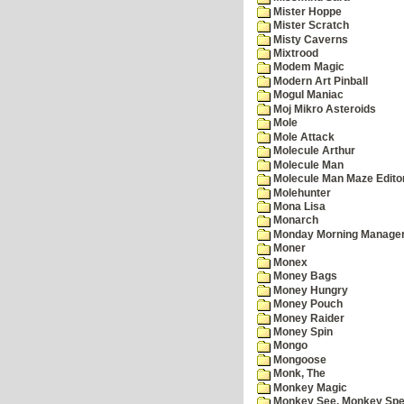
Mister Hoppe
Mister Scratch
Misty Caverns
Mixtrood
Modem Magic
Modern Art Pinball
Mogul Maniac
Moj Mikro Asteroids
Mole
Mole Attack
Molecule Arthur
Molecule Man
Molecule Man Maze Edito
Molehunter
Mona Lisa
Monarch
Monday Morning Manage
Moner
Monex
Money Bags
Money Hungry
Money Pouch
Money Raider
Money Spin
Mongo
Mongoose
Monk, The
Monkey Magic
Monkey See, Monkey Spe