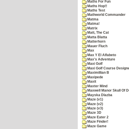
Maths For Fun
Maths Hop!!
Maths Test
Mathworld Commander
Matma
Matma!
Matrix
Matt, The Cat
Matta Blatta
Matterhorn
Mauer Fluch
Max
Max Y El Alfabeto
Max's Adventure
Maxi Golf
Maxi Golf Course Design
Maximillian B
Maxipede
Maxit
Maxter Mind
Maxwell Manor Skull Of 
Mayska Dlazba
Maze (v1)
Maze (v2)
Maze (v3)
Maze 3D
Maze Eater 2
Maze Finder!
Maze Game