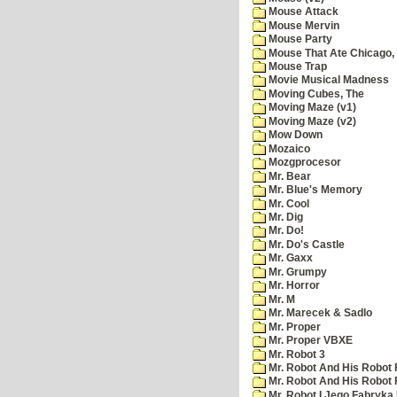
Mouse Attack
Mouse Mervin
Mouse Party
Mouse That Ate Chicago,
Mouse Trap
Movie Musical Madness
Moving Cubes, The
Moving Maze (v1)
Moving Maze (v2)
Mow Down
Mozaico
Mozgprocesor
Mr. Bear
Mr. Blue's Memory
Mr. Cool
Mr. Dig
Mr. Do!
Mr. Do's Castle
Mr. Gaxx
Mr. Grumpy
Mr. Horror
Mr. M
Mr. Marecek & Sadlo
Mr. Proper
Mr. Proper VBXE
Mr. Robot 3
Mr. Robot And His Robot 
Mr. Robot And His Robot
Mr. Robot I Jego Fabryka