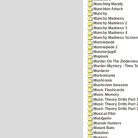
Munching Mandy
Munchkin Attack
Munchy
Munchy Madness
Munchy Madness 2
Munchy Madness 3
Munchy Madness 4
Munchy Madness Screen
Munsiepede
Munsiepede 2
Munsterjagd!
Mupouni
Murder On The Zinderneu
Murder-Mystery - Time To
Murderer
Murkomania
Mushroom
Mushroom Invasion
Music Flashcards
Music Memory
Music Theory Drills Part 
Music Theory Drills Part 2
Music Theory Drills Part 3
Musical Pilot
Musigame
Mustak Hunters
Mutant Bats
Mutation
Muxeso