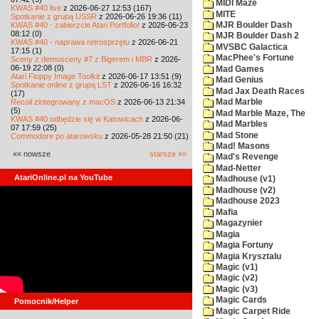
MIDI Maze
KWAS #40 live
z 2026-06-27 12:53 (167)
MITE
Spotkanie z grupą USSR
z 2026-06-26 19:36 (11)
KWAS #40 - zabierzcie Atari Portfolio!
z 2026-06-23
MJR Boulder Dash
08:12 (0)
MJR Boulder Dash 2
KWAS #40 - naprawa retrosprzętu
z 2026-06-21
MVSBC Galactica
17:15 (1)
MacPhee's Fortune
Sceny z demosceny #7 z Bigerem i MBR
z 2026-
06-19 22:08 (0)
Mad Games
Atari Floppy Image Toolkit
z 2026-06-17 13:51 (9)
Mad Genius
Spotkanie online z grupą LST
z 2026-06-16 16:32
Mad Jax Death Races
(17)
Recoil zintegrowany z macOS
z 2026-06-13 21:34
Mad Marble
(5)
Mad Marble Maze, The
KWAS #40 odbędzie się w Katowicach
z 2026-06-
Mad Marbles
07 17:59 (25)
Mad Stone
Commodore po atarowsku
z 2026-05-28 21:50 (21)
Mad! Masons
«« nowsze
starsze »»
Mad's Revenge
Mad-Netter
AtariOnline.pl na YouTube
Madhouse (v1)
Madhouse (v2)
Madhouse 2023
Mafia
Magazynier
Magia
Magia Fortuny
Magia Krysztalu
Magic (v1)
Magic (v2)
Magic (v3)
Magic Cards
Pomocnik/Helper
Magic Carpet Ride