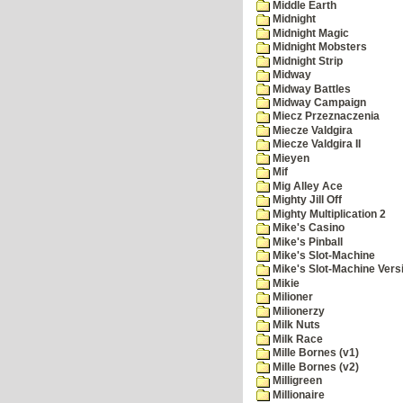
Middle Earth
Midnight
Midnight Magic
Midnight Mobsters
Midnight Strip
Midway
Midway Battles
Midway Campaign
Miecz Przeznaczenia
Miecze Valdgira
Miecze Valdgira II
Mieyen
Mif
Mig Alley Ace
Mighty Jill Off
Mighty Multiplication 2
Mike's Casino
Mike's Pinball
Mike's Slot-Machine
Mike's Slot-Machine Versi
Mikie
Milioner
Milionerzy
Milk Nuts
Milk Race
Mille Bornes (v1)
Mille Bornes (v2)
Milligreen
Millionaire