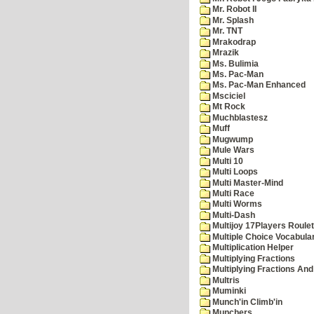
Mr. Robot II
Mr. Splash
Mr. TNT
Mrakodrap
Mrazik
Ms. Bulimia
Ms. Pac-Man
Ms. Pac-Man Enhanced
Msciciel
Mt Rock
Muchblastesz
Muff
Mugwump
Mule Wars
Multi 10
Multi Loops
Multi Master-Mind
Multi Race
Multi Worms
Multi-Dash
Multijoy 17Players Roulet
Multiple Choice Vocabula
Multiplication Helper
Multiplying Fractions
Multiplying Fractions And
Multris
Muminki
Munch'in Climb'in
Munchers