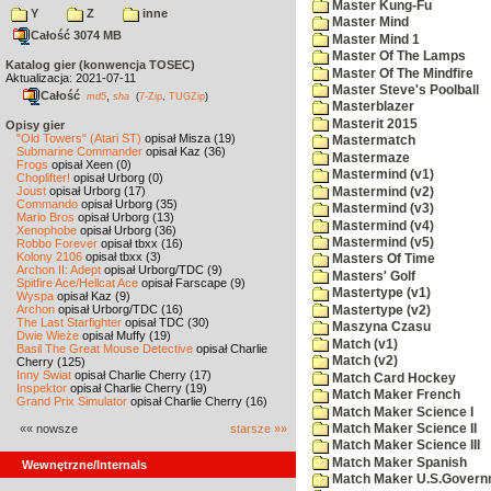
Master Kung-Fu
Y
Z
inne
Master Mind
Całość 3074 MB
Master Mind 1
Master Of The Lamps
Katalog gier (konwencja TOSEC)
Master Of The Mindfire
Aktualizacja: 2021-07-11
Master Steve's Poolball
Całość
,
md5
sha
(
7-Zip
,
TUGZip
)
Masterblazer
Masterit 2015
Opisy gier
"Old Towers" (Atari ST)
opisał Misza (19)
Mastermatch
Submarine Commander
opisał Kaz (36)
Mastermaze
Frogs
opisał Xeen (0)
Mastermind (v1)
Choplifter!
opisał Urborg (0)
Joust
opisał Urborg (17)
Mastermind (v2)
Commando
opisał Urborg (35)
Mastermind (v3)
Mario Bros
opisał Urborg (13)
Mastermind (v4)
Xenophobe
opisał Urborg (36)
Mastermind (v5)
Robbo Forever
opisał tbxx (16)
Kolony 2106
opisał tbxx (3)
Masters Of Time
Archon II: Adept
opisał Urborg/TDC (9)
Masters' Golf
Spitfire Ace/Hellcat Ace
opisał Farscape (9)
Mastertype (v1)
Wyspa
opisał Kaz (9)
Archon
opisał Urborg/TDC (16)
Mastertype (v2)
The Last Starfighter
opisał TDC (30)
Maszyna Czasu
Dwie Wieże
opisał Muffy (19)
Match (v1)
Basil The Great Mouse Detective
opisał Charlie
Match (v2)
Cherry (125)
Inny Świat
opisał Charlie Cherry (17)
Match Card Hockey
Inspektor
opisał Charlie Cherry (19)
Match Maker French
Grand Prix Simulator
opisał Charlie Cherry (16)
Match Maker Science I
«« nowsze
starsze »»
Match Maker Science II
Match Maker Science III
Match Maker Spanish
Wewnętrzne/Internals
Match Maker U.S.Govern