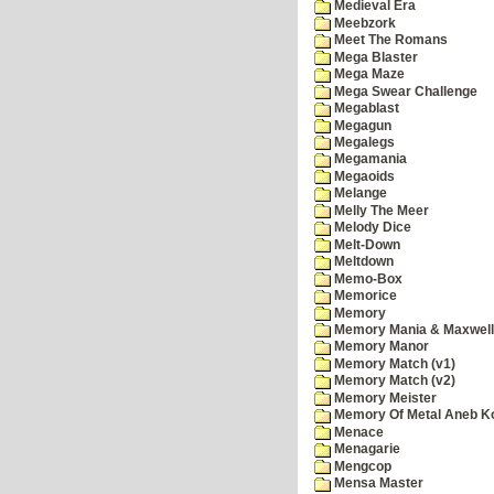
Medieval Era
Meebzork
Meet The Romans
Mega Blaster
Mega Maze
Mega Swear Challenge
Megablast
Megagun
Megalegs
Megamania
Megaoids
Melange
Melly The Meer
Melody Dice
Melt-Down
Meltdown
Memo-Box
Memorice
Memory
Memory Mania & Maxwel
Memory Manor
Memory Match (v1)
Memory Match (v2)
Memory Meister
Memory Of Metal Aneb K
Menace
Menagarie
Mengcop
Mensa Master