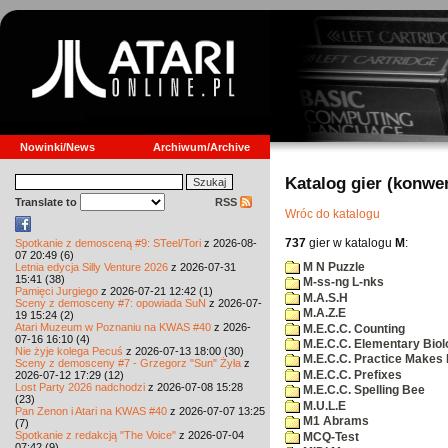
Nowinki/News
Archiwum/Archive
Katalog gier (konwe
Translate to
RSS
Wróc do katalogu
737
gier w katalogu
M
:
Spotkanie z demosceną #9: STeel/Tori
z 2026-08-
07 20:49 (6)
M N Puzzle
Letnia edycja Silly Venture 2026
z 2026-07-31
15:41 (38)
M-ss-ng L-nks
Pamięci Jurgiego
z 2026-07-21 12:42 (1)
M.A.S.H
Sceny z demosceny #7: opowiada SuN
z 2026-07-
M.A.Z.E
19 15:24 (2)
Atari Muzeum w Poznaniu na KWAS #40
z 2026-
M.E.C.C. Counting
07-16 16:10 (4)
M.E.C.C. Elementary Biol
Nie żyje kolega Pecuś
z 2026-07-13 18:00 (30)
M.E.C.C. Practice Makes 
Sceny z demosceny #7 - Grzegorz "Sun" Żyła
z
M.E.C.C. Prefixes
2026-07-12 17:29 (12)
Lost Party 2026 nadchodzi
z 2026-07-08 15:28
M.E.C.C. Spelling Bee
(23)
M.U.L.E
Pan Zenon i Atari na KWAS #40
z 2026-07-07 13:25
M1 Abrams
(7)
Spotkanie z redakcją "The Voice"
z 2026-07-04
MCQ-Test
07:42 (9)