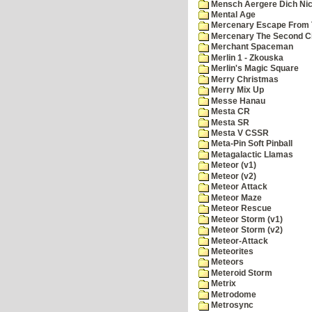
Mensch Aergere Dich Nic
Mental Age
Mercenary Escape From 
Mercenary The Second C
Merchant Spaceman
Merlin 1 - Zkouska
Merlin's Magic Square
Merry Christmas
Merry Mix Up
Messe Hanau
Mesta CR
Mesta SR
Mesta V CSSR
Meta-Pin Soft Pinball
Metagalactic Llamas
Meteor (v1)
Meteor (v2)
Meteor Attack
Meteor Maze
Meteor Rescue
Meteor Storm (v1)
Meteor Storm (v2)
Meteor-Attack
Meteorites
Meteors
Meteroid Storm
Metrix
Metrodome
Metrosync