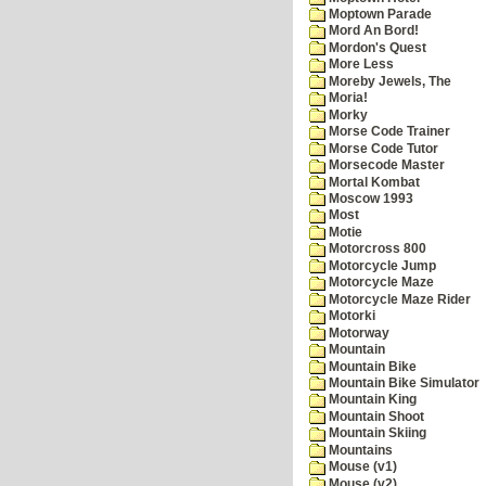
Moptown Parade
Mord An Bord!
Mordon's Quest
More Less
Moreby Jewels, The
Moria!
Morky
Morse Code Trainer
Morse Code Tutor
Morsecode Master
Mortal Kombat
Moscow 1993
Most
Motie
Motorcross 800
Motorcycle Jump
Motorcycle Maze
Motorcycle Maze Rider
Motorki
Motorway
Mountain
Mountain Bike
Mountain Bike Simulator
Mountain King
Mountain Shoot
Mountain Skiing
Mountains
Mouse (v1)
Mouse (v2)