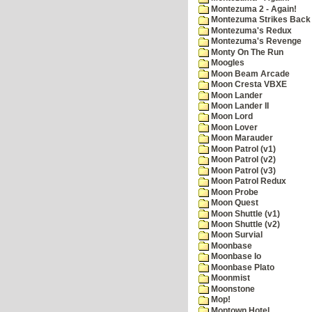
Montezuma 2 - Again!
Montezuma Strikes Back
Montezuma's Redux
Montezuma's Revenge
Monty On The Run
Moogles
Moon Beam Arcade
Moon Cresta VBXE
Moon Lander
Moon Lander II
Moon Lord
Moon Lover
Moon Marauder
Moon Patrol (v1)
Moon Patrol (v2)
Moon Patrol (v3)
Moon Patrol Redux
Moon Probe
Moon Quest
Moon Shuttle (v1)
Moon Shuttle (v2)
Moon Survial
Moonbase
Moonbase Io
Moonbase Plato
Moonmist
Moonstone
Mop!
Moptown Hotel