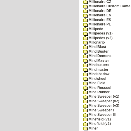
Millionaire CZ
Millionaire Custom Game 
Millionaire DE
Millionaire EN
Millionaire ES
Millionaire PL
Millipede
Millipedes (v1)
Millipedes (v2)
Millonario
Mind Blast
Mind Buster
Mind Demons
Mind Master
Mindbusters
Mindmaster
Mindshadow
Mindwheel
Mine Field
Mine Rescue!
Mine Runner
Mine Sweeper (v1)
Mine Sweeper (v2)
Mine Sweeper (v3)
Mine Sweeper I
Mine Sweeper III
Minefield (v1)
Minefield (v2)
Miner