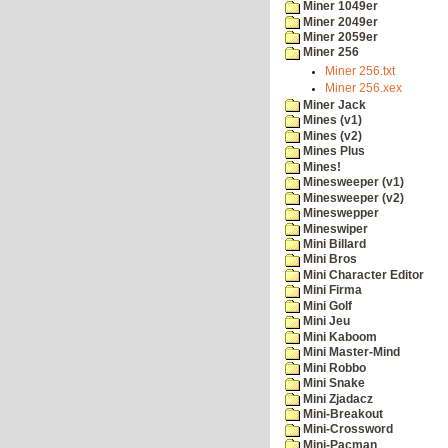
Miner 1049er
Miner 2049er
Miner 2059er
Miner 256
Miner 256.txt
Miner 256.xex
Miner Jack
Mines (v1)
Mines (v2)
Mines Plus
Mines!
Minesweeper (v1)
Minesweeper (v2)
Mineswepper
Mineswiper
Mini Billard
Mini Bros
Mini Character Editor
Mini Firma
Mini Golf
Mini Jeu
Mini Kaboom
Mini Master-Mind
Mini Robbo
Mini Snake
Mini Zjadacz
Mini-Breakout
Mini-Crossword
Mini-Pacman