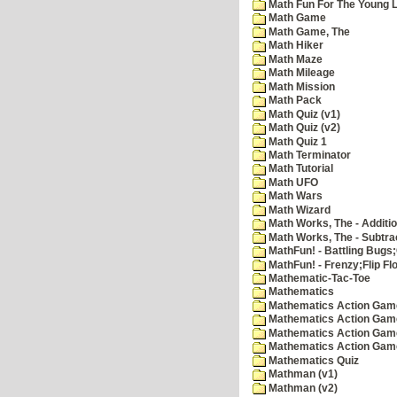
Math Fun For The Young Le
Math Game
Math Game, The
Math Hiker
Math Maze
Math Mileage
Math Mission
Math Pack
Math Quiz (v1)
Math Quiz (v2)
Math Quiz 1
Math Terminator
Math Tutorial
Math UFO
Math Wars
Math Wizard
Math Works, The - Additi
Math Works, The - Subtra
MathFun! - Battling Bugs
MathFun! - Frenzy;Flip Fl
Mathematic-Tac-Toe
Mathematics
Mathematics Action Games
Mathematics Action Game
Mathematics Action Game
Mathematics Action Game
Mathematics Quiz
Mathman (v1)
Mathman (v2)