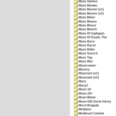
Maze Games
Maze Maniac
Maze Master (v1)
Maze Master (v2)
Maze Miner
Maze Mouse
Maze Mover
Maze Munch
Maze Of Agdagon
Maze Of Death, The
Maze Race
Maze Racer
Maze Rider
Maze Search
Maze Tag
Maze War
Mazerunner
Mazesy
Mazezam (v1)
Mazezam (v2)
Mazy
Mazy2
Mean 18
Mean 18+
Mean Motor
Mean Old Uncle Henry
Mech Brigade
Mediator
Medieval Combat