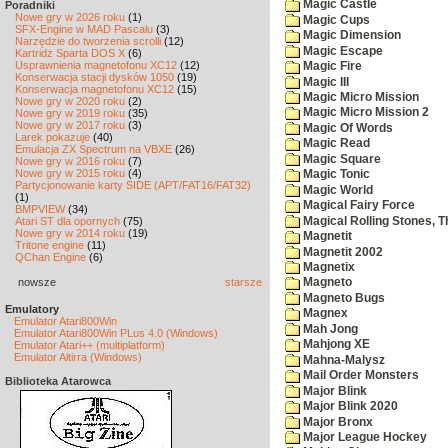
Magic Castle
Poradniki
Nowe gry w 2026 roku
(1)
Magic Cups
SFX-Engine w MAD Pascalu
(3)
Magic Dimension
Narzędzie do tworzenia scrolli
(12)
Magic Escape
Kartridż Sparta DOS X
(6)
Usprawnienia magnetofonu XC12
(12)
Magic Fire
Konserwacja stacji dysków 1050
(19)
Magic III
Konserwacja magnetofonu XC12
(15)
Magic Micro Mission
Nowe gry w 2020 roku
(2)
Magic Micro Mission 2
Nowe gry w 2019 roku
(35)
Nowe gry w 2017 roku
(3)
Magic Of Words
Larek pokazuje
(40)
Magic Read
Emulacja ZX Spectrum na VBXE
(26)
Magic Square
Nowe gry w 2016 roku
(7)
Nowe gry w 2015 roku
(4)
Magic Tonic
Partycjonowanie karty SIDE (APT/FAT16/FAT32)
Magic World
(1)
Magical Fairy Force
BMPVIEW
(34)
Magical Rolling Stones, T
Atari ST dla opornych
(75)
Nowe gry w 2014 roku
(19)
Magnetit
Tritone engine
(11)
Magnetit 2002
QChan Engine
(6)
Magnetix
nowsze
starsze
Magneto
Magneto Bugs
Emulatory
Magnex
Emulator Atari800Win
Mah Jong
Emulator Atari800Win PLus 4.0 (Windows)
Mahjong XE
Emulator Atari++ (multiplatform)
Emulator Altirra (Windows)
Mahna-Malysz
Mail Order Monsters
Biblioteka Atarowca
Major Blink
Major Blink 2020
Major Bronx
Major League Hockey