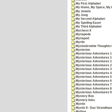
My First Alphabet
My Home, My Space, My 
My Jewels
My Jong
My Second Alphabet
My Spelling Easel
My Third Alphabet
Mychess II
Myriapede
Myriapod
Myrtle
Myslozbrodnie Thoughtc
Mysterion
Mysterious Adventures 1
Mysterious Adventures 10 
Mysterious Adventures 
Mysterious Adventures 2
Mysterious Adventures 3
Mysterious Adventures 4
Mysterious Adventures 5
Mysterious Adventures 6
Mysterious Adventures 7 
Mysterious Adventures 8
Mysterious Adventures 
Mystery Box
Mystery Isles
Mystix
Mystix II - Das Strandhau
Mythos