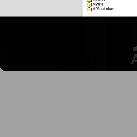
Mytris
ÂľSoukoban