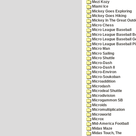
Mezi Kozy
Miami Ice
Mickey Goes Exploring
Mickey Goes Hiking
Mickey In The Great Outd
Micro Chess
Micro League Baseball
Micro League Baseball Bo
Micro League Baseball G
Micro League Baseball Pl
Micro Man
Micro Sailing
Micro Shuttle
Micro-Dash
Micro-Dash II
Micro-Environ
Micro-Soukoban
Microaddition
Microdash
Microdeal Shuttle
Microdivision
Microgammon SB
Microids
Micromultiplication
Microworld
Microx
Mid-America Football
Midas Maze
Midas Touch, The