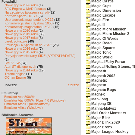
Magic Castle
Poradniki
Nowe gry w 2026 roku
(1)
Magic Cups
SFX-Engine w MAD Pascalu
(3)
Magic Dimension
Narzędzie do tworzenia scrolli
(12)
Magic Escape
Kartridż Sparta DOS X
(6)
Usprawnienia magnetofonu XC12
(12)
Magic Fire
Konserwacja stacji dysków 1050
(19)
Magic III
Konserwacja magnetofonu XC12
(15)
Magic Micro Mission
Nowe gry w 2020 roku
(2)
Magic Micro Mission 2
Nowe gry w 2019 roku
(35)
Nowe gry w 2017 roku
(3)
Magic Of Words
Larek pokazuje
(40)
Magic Read
Emulacja ZX Spectrum na VBXE
(26)
Magic Square
Nowe gry w 2016 roku
(7)
Nowe gry w 2015 roku
(4)
Magic Tonic
Partycjonowanie karty SIDE (APT/FAT16/FAT32)
Magic World
(1)
Magical Fairy Force
BMPVIEW
(34)
Magical Rolling Stones, T
Atari ST dla opornych
(75)
Nowe gry w 2014 roku
(19)
Magnetit
Tritone engine
(11)
Magnetit 2002
QChan Engine
(6)
Magnetix
nowsze
starsze
Magneto
Magneto Bugs
Emulatory
Magnex
Emulator Atari800Win
Mah Jong
Emulator Atari800Win PLus 4.0 (Windows)
Mahjong XE
Emulator Atari++ (multiplatform)
Emulator Altirra (Windows)
Mahna-Malysz
Mail Order Monsters
Biblioteka Atarowca
Major Blink
Major Blink 2020
Major Bronx
Major League Hockey