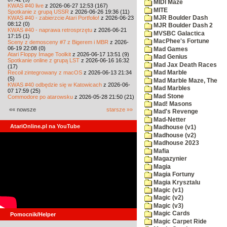
MIDI Maze
KWAS #40 live
z 2026-06-27 12:53 (167)
MITE
Spotkanie z grupą USSR
z 2026-06-26 19:36 (11)
KWAS #40 - zabierzcie Atari Portfolio!
z 2026-06-23
MJR Boulder Dash
08:12 (0)
MJR Boulder Dash 2
KWAS #40 - naprawa retrosprzętu
z 2026-06-21
MVSBC Galactica
17:15 (1)
MacPhee's Fortune
Sceny z demosceny #7 z Bigerem i MBR
z 2026-
06-19 22:08 (0)
Mad Games
Atari Floppy Image Toolkit
z 2026-06-17 13:51 (9)
Mad Genius
Spotkanie online z grupą LST
z 2026-06-16 16:32
Mad Jax Death Races
(17)
Recoil zintegrowany z macOS
z 2026-06-13 21:34
Mad Marble
(5)
Mad Marble Maze, The
KWAS #40 odbędzie się w Katowicach
z 2026-06-
Mad Marbles
07 17:59 (25)
Mad Stone
Commodore po atarowsku
z 2026-05-28 21:50 (21)
Mad! Masons
«« nowsze
starsze »»
Mad's Revenge
Mad-Netter
AtariOnline.pl na YouTube
Madhouse (v1)
Madhouse (v2)
Madhouse 2023
Mafia
Magazynier
Magia
Magia Fortuny
Magia Krysztalu
Magic (v1)
Magic (v2)
Magic (v3)
Magic Cards
Pomocnik/Helper
Magic Carpet Ride