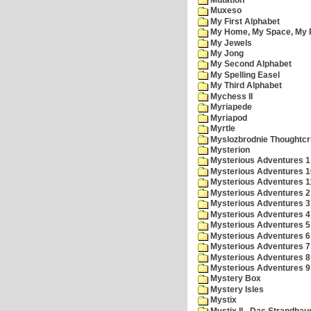
Muxeso
My First Alphabet
My Home, My Space, My 
My Jewels
My Jong
My Second Alphabet
My Spelling Easel
My Third Alphabet
Mychess II
Myriapede
Myriapod
Myrtle
Myslozbrodnie Thoughtc
Mysterion
Mysterious Adventures 1
Mysterious Adventures 10 
Mysterious Adventures 
Mysterious Adventures 2
Mysterious Adventures 3
Mysterious Adventures 4
Mysterious Adventures 5
Mysterious Adventures 6
Mysterious Adventures 7 
Mysterious Adventures 8
Mysterious Adventures 
Mystery Box
Mystery Isles
Mystix
Mystix II - Das Strandhau