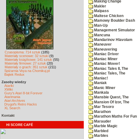
Making Change
Makler
Malpass
Maltese Chicken
Mamowy Boulder Dash
Man-Up
Management Simulator
Mancuna
Mandarinov Hlavolam
Maneuver
Maneuvering
Czasopisma: 714 sztuk
(185)
Maniac Driver
Materiały scenowe: 32 sztuki
(9)
Maniac Miner
Materiały książkowe: 141 sztuk
(55)
Materiały firmowe: 27 sztuk
(20)
Maniac Mover!
Materiały o grach: 351 sztuk
(211)
Maniac Tales II, The
Spiżarnia Voya na Chomikuj.pl
Maniac Tales, The
Bajtek Redux
Maniac!
Zasoby wiedzy
Maniak
Atariki
Manic Miner
XWiki
Mankala
Gury's Atari 8-bit Forever
Atarimania
Mansbie Quest, The
Atari Archives
Mansion Of Izor, The
Drygol's Retro Hacks
Mar Tesoro
XL Search
Marathon
Kontakt
Marathon Maths For Fun
Marauder
HI SCORE CAFÉ
Marble Magic
Marbled
Marbles