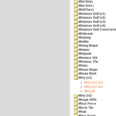
Mini-Slots
Mini-Zork I
MiniChess
Miniature Golf (v1)
Miniature Golf (v2)
Miniature Golf (v3)
Miniature Golf (v4)
Miniature Golf Constructi
Minibreak
Minijong
Minilife
Mining Mogul
Minipac
Minipede
Minotaur 16k
Minotaur, The
Mintaj
Minute Magic
Minute Math
Miny (v1)
Miny (v1).xex
Miny (v2).xex
Miny.atr
Miny (v2)
Mirage 4000
Mirax Force
Mirror Tile
Misja
Misja Tronic