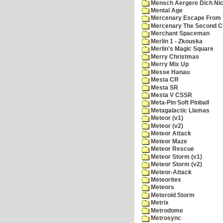
Mensch Aergere Dich Nic
Mental Age
Mercenary Escape From 
Mercenary The Second C
Merchant Spaceman
Merlin 1 - Zkouska
Merlin's Magic Square
Merry Christmas
Merry Mix Up
Messe Hanau
Mesta CR
Mesta SR
Mesta V CSSR
Meta-Pin Soft Pinball
Metagalactic Llamas
Meteor (v1)
Meteor (v2)
Meteor Attack
Meteor Maze
Meteor Rescue
Meteor Storm (v1)
Meteor Storm (v2)
Meteor-Attack
Meteorites
Meteors
Meteroid Storm
Metrix
Metrodome
Metrosync