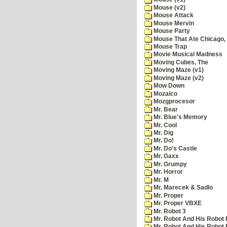
Mouse (v2)
Mouse Attack
Mouse Mervin
Mouse Party
Mouse That Ate Chicago,
Mouse Trap
Movie Musical Madness
Moving Cubes, The
Moving Maze (v1)
Moving Maze (v2)
Mow Down
Mozaico
Mozgprocesor
Mr. Bear
Mr. Blue's Memory
Mr. Cool
Mr. Dig
Mr. Do!
Mr. Do's Castle
Mr. Gaxx
Mr. Grumpy
Mr. Horror
Mr. M
Mr. Marecek & Sadlo
Mr. Proper
Mr. Proper VBXE
Mr. Robot 3
Mr. Robot And His Robot 
Mr. Robot And His Robot