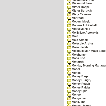
Missmind Sara
Mister Hoppe
Mister Scratch
Misty Caverns
Mixtrood
Modem Magic
Modern Art Pinball
Mogul Maniac
Moj Mikro Asteroids
Mole
Mole Attack
Molecule Arthur
Molecule Man
Molecule Man Maze Edito
Molehunter
Mona Lisa
Monarch
Monday Morning Manage
Moner
Monex
Money Bags
Money Hungry
Money Pouch
Money Raider
Money Spin
Mongo
Mongoose
Monk, The
Monkey Magic