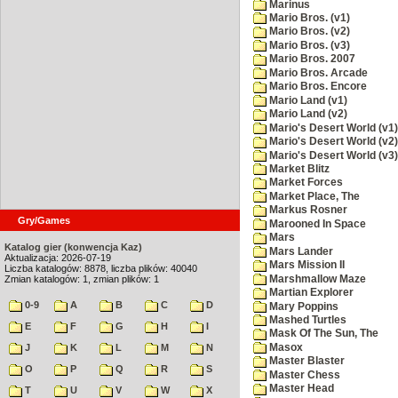
Marinus
Mario Bros. (v1)
Mario Bros. (v2)
Mario Bros. (v3)
Mario Bros. 2007
Mario Bros. Arcade
Mario Bros. Encore
Mario Land (v1)
Mario Land (v2)
Mario's Desert World (v1)
Mario's Desert World (v2)
Mario's Desert World (v3)
Market Blitz
Market Forces
Market Place, The
Markus Rosner
Gry/Games
Marooned In Space
Mars
Katalog gier (konwencja Kaz)
Mars Lander
Aktualizacja: 2026-07-19
Mars Mission II
Liczba katalogów: 8878, liczba plików: 40040
Marshmallow Maze
Zmian katalogów: 1, zmian plików: 1
Martian Explorer
0-9
A
B
C
D
Mary Poppins
Mashed Turtles
E
F
G
H
I
Mask Of The Sun, The
Masox
J
K
L
M
N
Master Blaster
O
P
Q
R
S
Master Chess
Master Head
T
U
V
W
X