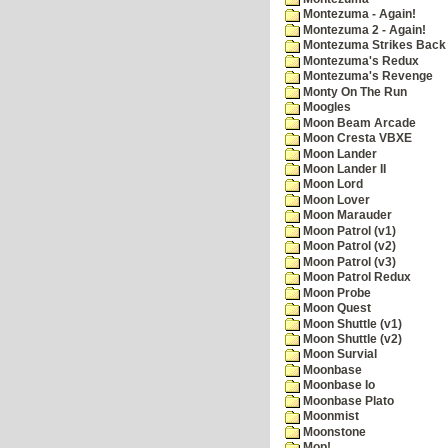
Montezuma - Again!
Montezuma 2 - Again!
Montezuma Strikes Back
Montezuma's Redux
Montezuma's Revenge
Monty On The Run
Moogles
Moon Beam Arcade
Moon Cresta VBXE
Moon Lander
Moon Lander II
Moon Lord
Moon Lover
Moon Marauder
Moon Patrol (v1)
Moon Patrol (v2)
Moon Patrol (v3)
Moon Patrol Redux
Moon Probe
Moon Quest
Moon Shuttle (v1)
Moon Shuttle (v2)
Moon Survial
Moonbase
Moonbase Io
Moonbase Plato
Moonmist
Moonstone
Mop!