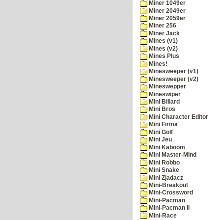
Miner 1049er
Miner 2049er
Miner 2059er
Miner 256
Miner Jack
Mines (v1)
Mines (v2)
Mines Plus
Mines!
Minesweeper (v1)
Minesweeper (v2)
Mineswepper
Mineswiper
Mini Billard
Mini Bros
Mini Character Editor
Mini Firma
Mini Golf
Mini Jeu
Mini Kaboom
Mini Master-Mind
Mini Robbo
Mini Snake
Mini Zjadacz
Mini-Breakout
Mini-Crossword
Mini-Pacman
Mini-Pacman II
Mini-Race