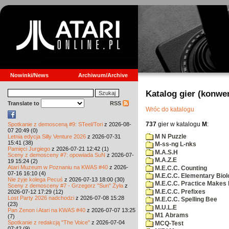
Nowinki/News
Archiwum/Archive
Katalog gier (konwe
Translate to
RSS
Wróc do katalogu
737
gier w katalogu
M
:
Spotkanie z demosceną #9: STeel/Tori
z 2026-08-
07 20:49 (0)
M N Puzzle
Letnia edycja Silly Venture 2026
z 2026-07-31
15:41 (38)
M-ss-ng L-nks
Pamięci Jurgiego
z 2026-07-21 12:42 (1)
M.A.S.H
Sceny z demosceny #7: opowiada SuN
z 2026-07-
M.A.Z.E
19 15:24 (2)
Atari Muzeum w Poznaniu na KWAS #40
z 2026-
M.E.C.C. Counting
07-16 16:10 (4)
M.E.C.C. Elementary Biol
Nie żyje kolega Pecuś
z 2026-07-13 18:00 (30)
M.E.C.C. Practice Makes 
Sceny z demosceny #7 - Grzegorz "Sun" Żyła
z
M.E.C.C. Prefixes
2026-07-12 17:29 (12)
Lost Party 2026 nadchodzi
z 2026-07-08 15:28
M.E.C.C. Spelling Bee
(23)
M.U.L.E
Pan Zenon i Atari na KWAS #40
z 2026-07-07 13:25
M1 Abrams
(7)
Spotkanie z redakcją "The Voice"
z 2026-07-04
MCQ-Test
07:42 (9)