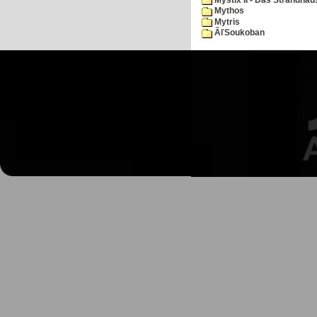
Mythos
Mytris
ÂľSoukoban