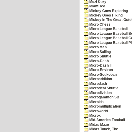
Mezi Kozy
Miami Ice
Mickey Goes Exploring
Mickey Goes Hiking
Mickey In The Great Outd
Micro Chess
Micro League Baseball
Micro League Baseball Bo
Micro League Baseball G
Micro League Baseball Pl
Micro Man
Micro Sailing
Micro Shuttle
Micro-Dash
Micro-Dash II
Micro-Environ
Micro-Soukoban
Microaddition
Microdash
Microdeal Shuttle
Microdivision
Microgammon SB
Microids
Micromultiplication
Microworld
Microx
Mid-America Football
Midas Maze
Midas Touch, The