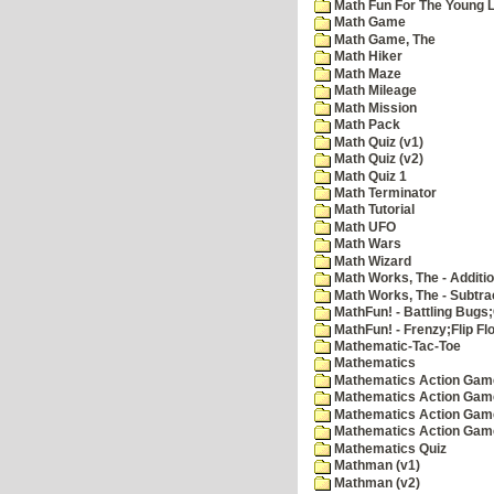
Math Fun For The Young Le
Math Game
Math Game, The
Math Hiker
Math Maze
Math Mileage
Math Mission
Math Pack
Math Quiz (v1)
Math Quiz (v2)
Math Quiz 1
Math Terminator
Math Tutorial
Math UFO
Math Wars
Math Wizard
Math Works, The - Additi
Math Works, The - Subtra
MathFun! - Battling Bugs
MathFun! - Frenzy;Flip Fl
Mathematic-Tac-Toe
Mathematics
Mathematics Action Games
Mathematics Action Game
Mathematics Action Game
Mathematics Action Game
Mathematics Quiz
Mathman (v1)
Mathman (v2)