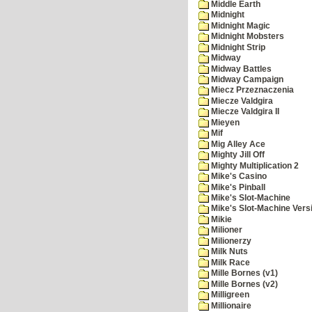
Middle Earth
Midnight
Midnight Magic
Midnight Mobsters
Midnight Strip
Midway
Midway Battles
Midway Campaign
Miecz Przeznaczenia
Miecze Valdgira
Miecze Valdgira II
Mieyen
Mif
Mig Alley Ace
Mighty Jill Off
Mighty Multiplication 2
Mike's Casino
Mike's Pinball
Mike's Slot-Machine
Mike's Slot-Machine Versi
Mikie
Milioner
Milionerzy
Milk Nuts
Milk Race
Mille Bornes (v1)
Mille Bornes (v2)
Milligreen
Millionaire