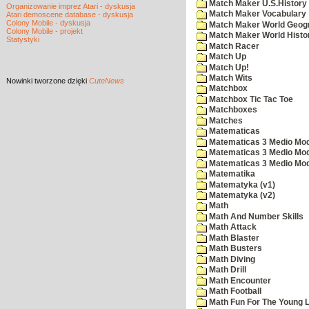
Match Maker U.S.History
Organizowanie imprez Atari - dyskusja
Match Maker Vocabulary
Atari demoscene database - dyskusja
Colony Mobile - dyskusja
Match Maker World Geog
Colony Mobile - projekt
Match Maker World Histo
Statystyki
Match Racer
Match Up
Match Up!
Match Wits
Nowinki
tworzone dzięki
CuteNews
Matchbox
Matchbox Tic Tac Toe
Matchboxes
Matches
Matematicas
Matematicas 3 Medio Mod
Matematicas 3 Medio Mod
Matematicas 3 Medio Mod
Matematika
Matematyka (v1)
Matematyka (v2)
Math
Math And Number Skills
Math Attack
Math Blaster
Math Busters
Math Diving
Math Drill
Math Encounter
Math Football
Math Fun For The Young L