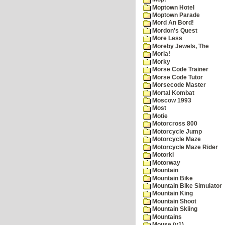
Moptown Hotel
Moptown Parade
Mord An Bord!
Mordon's Quest
More Less
Moreby Jewels, The
Moria!
Morky
Morse Code Trainer
Morse Code Tutor
Morsecode Master
Mortal Kombat
Moscow 1993
Most
Motie
Motorcross 800
Motorcycle Jump
Motorcycle Maze
Motorcycle Maze Rider
Motorki
Motorway
Mountain
Mountain Bike
Mountain Bike Simulator
Mountain King
Mountain Shoot
Mountain Skiing
Mountains
Mouse (v1)