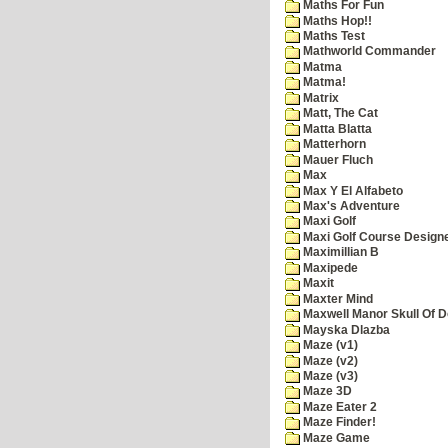
Maths For Fun
Maths Hop!!
Maths Test
Mathworld Commander
Matma
Matma!
Matrix
Matt, The Cat
Matta Blatta
Matterhorn
Mauer Fluch
Max
Max Y El Alfabeto
Max's Adventure
Maxi Golf
Maxi Golf Course Design
Maximillian B
Maxipede
Maxit
Maxter Mind
Maxwell Manor Skull Of 
Mayska Dlazba
Maze (v1)
Maze (v2)
Maze (v3)
Maze 3D
Maze Eater 2
Maze Finder!
Maze Game