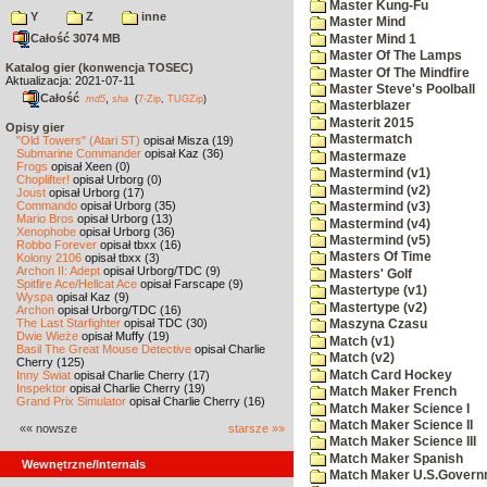
Master Kung-Fu
Y
Z
inne
Master Mind
Całość 3074 MB
Master Mind 1
Master Of The Lamps
Katalog gier (konwencja TOSEC)
Master Of The Mindfire
Aktualizacja: 2021-07-11
Master Steve's Poolball
Całość
,
md5
sha
(
7-Zip
,
TUGZip
)
Masterblazer
Masterit 2015
Opisy gier
Mastermatch
"Old Towers" (Atari ST)
opisał Misza (19)
Submarine Commander
opisał Kaz (36)
Mastermaze
Frogs
opisał Xeen (0)
Mastermind (v1)
Choplifter!
opisał Urborg (0)
Mastermind (v2)
Joust
opisał Urborg (17)
Commando
opisał Urborg (35)
Mastermind (v3)
Mario Bros
opisał Urborg (13)
Mastermind (v4)
Xenophobe
opisał Urborg (36)
Mastermind (v5)
Robbo Forever
opisał tbxx (16)
Masters Of Time
Kolony 2106
opisał tbxx (3)
Archon II: Adept
opisał Urborg/TDC (9)
Masters' Golf
Spitfire Ace/Hellcat Ace
opisał Farscape (9)
Mastertype (v1)
Wyspa
opisał Kaz (9)
Mastertype (v2)
Archon
opisał Urborg/TDC (16)
The Last Starfighter
opisał TDC (30)
Maszyna Czasu
Dwie Wieże
opisał Muffy (19)
Match (v1)
Basil The Great Mouse Detective
opisał Charlie
Match (v2)
Cherry (125)
Match Card Hockey
Inny Świat
opisał Charlie Cherry (17)
Inspektor
opisał Charlie Cherry (19)
Match Maker French
Grand Prix Simulator
opisał Charlie Cherry (16)
Match Maker Science I
Match Maker Science II
«« nowsze
starsze »»
Match Maker Science III
Match Maker Spanish
Wewnętrzne/Internals
Match Maker U.S.Govern