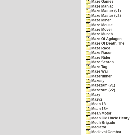
Maze Games
Maze Maniac
Maze Master (v1)
Maze Master (v2)
Maze Miner
Maze Mouse
Maze Mover
Maze Munch
Maze Of Agdagon
Maze Of Death, The
Maze Race
Maze Racer
Maze Rider
Maze Search
Maze Tag
Maze War
Mazerunner
Mazesy
Mazezam (v1)
Mazezam (v2)
Mazy
Mazy2
Mean 18
Mean 18+
Mean Motor
Mean Old Uncle Henry
Mech Brigade
Mediator
Medieval Combat