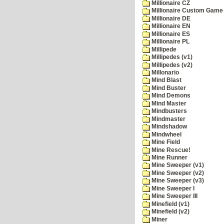
Millionaire CZ
Millionaire Custom Game 
Millionaire DE
Millionaire EN
Millionaire ES
Millionaire PL
Millipede
Millipedes (v1)
Millipedes (v2)
Millonario
Mind Blast
Mind Buster
Mind Demons
Mind Master
Mindbusters
Mindmaster
Mindshadow
Mindwheel
Mine Field
Mine Rescue!
Mine Runner
Mine Sweeper (v1)
Mine Sweeper (v2)
Mine Sweeper (v3)
Mine Sweeper I
Mine Sweeper III
Minefield (v1)
Minefield (v2)
Miner