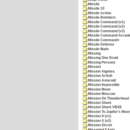
Missile
Missile 10
Missile Action
Missile Bombers
Missile Command (v1)
Missile Command (v2)
Missile Command (v3)
Missile Command Arcad
Missile Command+
Missile Defense
Missile Math
Missing
Missing One Droid
Missing Persons
Mission
Mission Algebra
Mission ArSoft
Mission Asteroid
Mission Impossible
Mission Moon
Mission Moscow
Mission On Thunderhead
Mission Shark
Mission Shark VBXE
Mission To Jupiter's Moo
Mission X (v1)
Mission X (v2)
Mission Zircon
Missmind II Ania