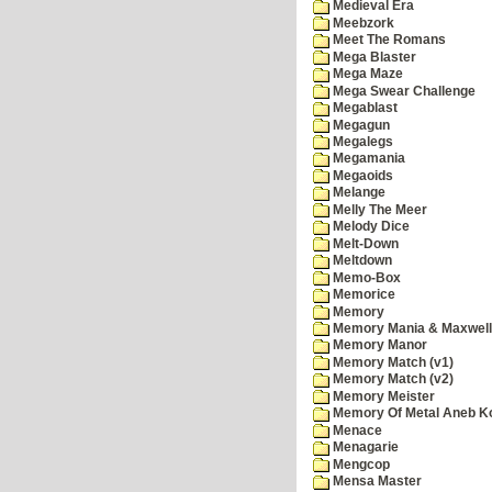
Medieval Era
Meebzork
Meet The Romans
Mega Blaster
Mega Maze
Mega Swear Challenge
Megablast
Megagun
Megalegs
Megamania
Megaoids
Melange
Melly The Meer
Melody Dice
Melt-Down
Meltdown
Memo-Box
Memorice
Memory
Memory Mania & Maxwel
Memory Manor
Memory Match (v1)
Memory Match (v2)
Memory Meister
Memory Of Metal Aneb K
Menace
Menagarie
Mengcop
Mensa Master