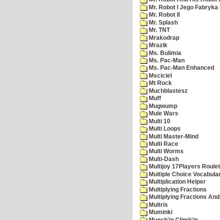
Mr. Robot I Jego Fabryka
Mr. Robot II
Mr. Splash
Mr. TNT
Mrakodrap
Mrazik
Ms. Bulimia
Ms. Pac-Man
Ms. Pac-Man Enhanced
Msciciel
Mt Rock
Muchblastesz
Muff
Mugwump
Mule Wars
Multi 10
Multi Loops
Multi Master-Mind
Multi Race
Multi Worms
Multi-Dash
Multijoy 17Players Roulet
Multiple Choice Vocabula
Multiplication Helper
Multiplying Fractions
Multiplying Fractions And
Multris
Muminki
Munch'in Climb'in