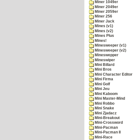
Miner 1049er
Miner 2049er
Miner 2059er
Miner 256
Miner Jack
Mines (v1)
Mines (v2)
Mines Plus
Mines!
Minesweeper (v1)
Minesweeper (v2)
Mineswepper
Mineswiper
Mini Billard
Mini Bros
Mini Character Editor
Mini Firma
Mini Golf
Mini Jeu
Mini Kaboom
Mini Master-Mind
Mini Robbo
Mini Snake
Mini Zjadacz
Mini-Breakout
Mini-Crossword
Mini-Pacman
Mini-Pacman II
Mini-Race