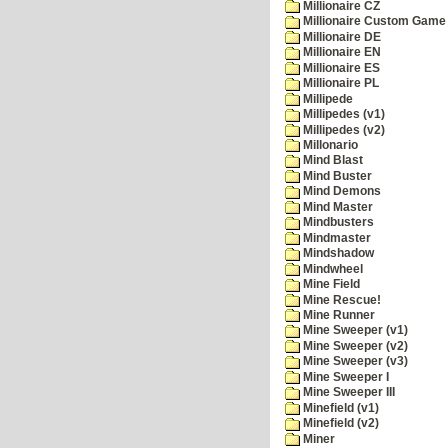
Millionaire CZ
Millionaire Custom Game 
Millionaire DE
Millionaire EN
Millionaire ES
Millionaire PL
Millipede
Millipedes (v1)
Millipedes (v2)
Millonario
Mind Blast
Mind Buster
Mind Demons
Mind Master
Mindbusters
Mindmaster
Mindshadow
Mindwheel
Mine Field
Mine Rescue!
Mine Runner
Mine Sweeper (v1)
Mine Sweeper (v2)
Mine Sweeper (v3)
Mine Sweeper I
Mine Sweeper III
Minefield (v1)
Minefield (v2)
Miner