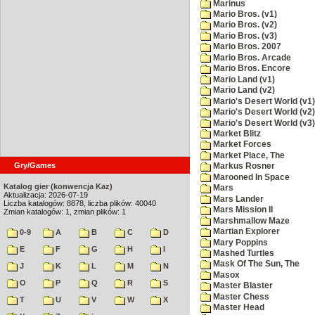
Marinus
Mario Bros. (v1)
Mario Bros. (v2)
Mario Bros. (v3)
Mario Bros. 2007
Mario Bros. Arcade
Mario Bros. Encore
Mario Land (v1)
Mario Land (v2)
Mario's Desert World (v1)
Mario's Desert World (v2)
Mario's Desert World (v3)
Market Blitz
Market Forces
Market Place, The
Gry/Games
Markus Rosner
Marooned In Space
Katalog gier (konwencja Kaz)
Mars
Aktualizacja: 2026-07-19
Mars Lander
Liczba katalogów: 8878, liczba plików: 40040
Mars Mission II
Zmian katalogów: 1, zmian plików: 1
Marshmallow Maze
Martian Explorer
0-9
A
B
C
D
Mary Poppins
E
F
G
H
I
Mashed Turtles
Mask Of The Sun, The
J
K
L
M
N
Masox
O
P
Q
R
S
Master Blaster
Master Chess
T
U
V
W
X
Master Head