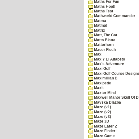
Maths For Fun
Maths Hop!!
Maths Test
Mathworld Commander
Matma
Matma!
Matrix
Matt, The Cat
Matta Blatta
Matterhorn
Mauer Fluch
Max
Max Y El Alfabeto
Max's Adventure
Maxi Golf
Maxi Golf Course Design
Maximillian B
Maxipede
Maxit
Maxter Mind
Maxwell Manor Skull Of 
Mayska Dlazba
Maze (v1)
Maze (v2)
Maze (v3)
Maze 3D
Maze Eater 2
Maze Finder!
Maze Game