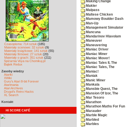
Making Change
Makler
Malpass
Maltese Chicken
Mamowy Boulder Dash
Man-Up
Management Simulator
Mancuna
Mandarinov Hlavolam
Maneuver
Czasopisma: 714 sztuk
(185)
Maneuvering
Materiały scenowe: 32 sztuki
(9)
Maniac Driver
Materiały książkowe: 141 sztuk
(55)
Maniac Miner
Materiały firmowe: 27 sztuk
(20)
Materiały o grach: 351 sztuk
(211)
Maniac Mover!
Spiżarnia Voya na Chomikuj.pl
Maniac Tales II, The
Bajtek Redux
Maniac Tales, The
Zasoby wiedzy
Maniac!
Atariki
Maniak
XWiki
Manic Miner
Gury's Atari 8-bit Forever
Mankala
Atarimania
Atari Archives
Mansbie Quest, The
Drygol's Retro Hacks
Mansion Of Izor, The
XL Search
Mar Tesoro
Kontakt
Marathon
Marathon Maths For Fun
HI SCORE CAFÉ
Marauder
Marble Magic
Marbled
Marbles