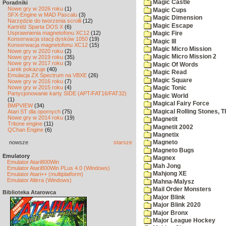
Magic Castle
Poradniki
Nowe gry w 2026 roku
(1)
Magic Cups
SFX-Engine w MAD Pascalu
(3)
Magic Dimension
Narzędzie do tworzenia scrolli
(12)
Magic Escape
Kartridż Sparta DOS X
(6)
Usprawnienia magnetofonu XC12
(12)
Magic Fire
Konserwacja stacji dysków 1050
(19)
Magic III
Konserwacja magnetofonu XC12
(15)
Magic Micro Mission
Nowe gry w 2020 roku
(2)
Magic Micro Mission 2
Nowe gry w 2019 roku
(35)
Nowe gry w 2017 roku
(3)
Magic Of Words
Larek pokazuje
(40)
Magic Read
Emulacja ZX Spectrum na VBXE
(26)
Magic Square
Nowe gry w 2016 roku
(7)
Nowe gry w 2015 roku
(4)
Magic Tonic
Partycjonowanie karty SIDE (APT/FAT16/FAT32)
Magic World
(1)
Magical Fairy Force
BMPVIEW
(34)
Magical Rolling Stones, T
Atari ST dla opornych
(75)
Nowe gry w 2014 roku
(19)
Magnetit
Tritone engine
(11)
Magnetit 2002
QChan Engine
(6)
Magnetix
nowsze
starsze
Magneto
Magneto Bugs
Emulatory
Magnex
Emulator Atari800Win
Mah Jong
Emulator Atari800Win PLus 4.0 (Windows)
Mahjong XE
Emulator Atari++ (multiplatform)
Emulator Altirra (Windows)
Mahna-Malysz
Mail Order Monsters
Biblioteka Atarowca
Major Blink
Major Blink 2020
Major Bronx
Major League Hockey