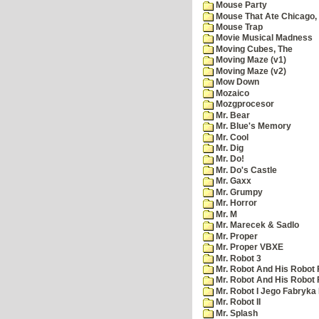
Mouse Party
Mouse That Ate Chicago,
Mouse Trap
Movie Musical Madness
Moving Cubes, The
Moving Maze (v1)
Moving Maze (v2)
Mow Down
Mozaico
Mozgprocesor
Mr. Bear
Mr. Blue's Memory
Mr. Cool
Mr. Dig
Mr. Do!
Mr. Do's Castle
Mr. Gaxx
Mr. Grumpy
Mr. Horror
Mr. M
Mr. Marecek & Sadlo
Mr. Proper
Mr. Proper VBXE
Mr. Robot 3
Mr. Robot And His Robot 
Mr. Robot And His Robot
Mr. Robot I Jego Fabryka
Mr. Robot II
Mr. Splash