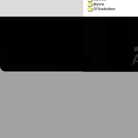
Mytris
ÂľSoukoban