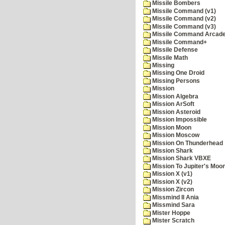
Missile Bombers
Missile Command (v1)
Missile Command (v2)
Missile Command (v3)
Missile Command Arcad
Missile Command+
Missile Defense
Missile Math
Missing
Missing One Droid
Missing Persons
Mission
Mission Algebra
Mission ArSoft
Mission Asteroid
Mission Impossible
Mission Moon
Mission Moscow
Mission On Thunderhead
Mission Shark
Mission Shark VBXE
Mission To Jupiter's Moo
Mission X (v1)
Mission X (v2)
Mission Zircon
Missmind II Ania
Missmind Sara
Mister Hoppe
Mister Scratch