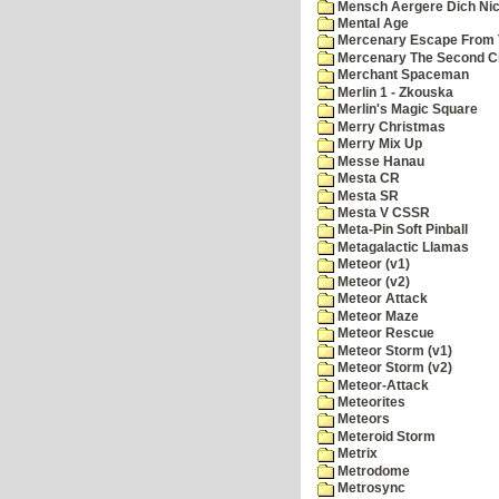
Mensch Aergere Dich Nic
Mental Age
Mercenary Escape From 
Mercenary The Second C
Merchant Spaceman
Merlin 1 - Zkouska
Merlin's Magic Square
Merry Christmas
Merry Mix Up
Messe Hanau
Mesta CR
Mesta SR
Mesta V CSSR
Meta-Pin Soft Pinball
Metagalactic Llamas
Meteor (v1)
Meteor (v2)
Meteor Attack
Meteor Maze
Meteor Rescue
Meteor Storm (v1)
Meteor Storm (v2)
Meteor-Attack
Meteorites
Meteors
Meteroid Storm
Metrix
Metrodome
Metrosync