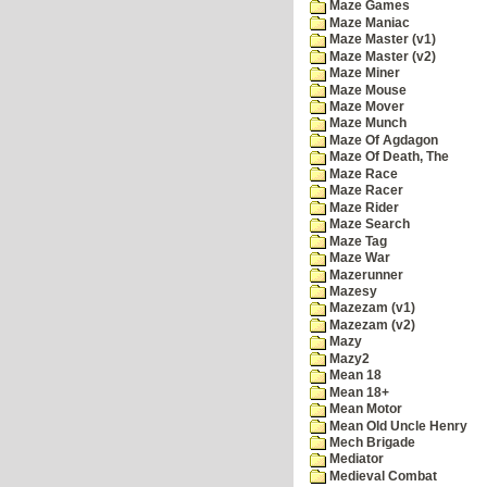
Maze Games
Maze Maniac
Maze Master (v1)
Maze Master (v2)
Maze Miner
Maze Mouse
Maze Mover
Maze Munch
Maze Of Agdagon
Maze Of Death, The
Maze Race
Maze Racer
Maze Rider
Maze Search
Maze Tag
Maze War
Mazerunner
Mazesy
Mazezam (v1)
Mazezam (v2)
Mazy
Mazy2
Mean 18
Mean 18+
Mean Motor
Mean Old Uncle Henry
Mech Brigade
Mediator
Medieval Combat