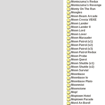
Montezuma's Redux
Montezuma's Revenge
Monty On The Run
Moogles
Moon Beam Arcade
Moon Cresta VBXE
Moon Lander
Moon Lander II
Moon Lord
Moon Lover
Moon Marauder
Moon Patrol (v1)
Moon Patrol (v2)
Moon Patrol (v3)
Moon Patrol Redux
Moon Probe
Moon Quest
Moon Shuttle (v1)
Moon Shuttle (v2)
Moon Survial
Moonbase
Moonbase Io
Moonbase Plato
Moonmist
Moonstone
Mop!
Moptown Hotel
Moptown Parade
Mord An Bord!