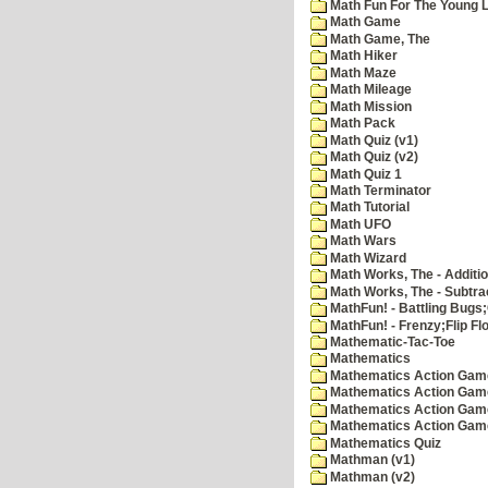
Math Fun For The Young Le
Math Game
Math Game, The
Math Hiker
Math Maze
Math Mileage
Math Mission
Math Pack
Math Quiz (v1)
Math Quiz (v2)
Math Quiz 1
Math Terminator
Math Tutorial
Math UFO
Math Wars
Math Wizard
Math Works, The - Additi
Math Works, The - Subtra
MathFun! - Battling Bugs
MathFun! - Frenzy;Flip Fl
Mathematic-Tac-Toe
Mathematics
Mathematics Action Games
Mathematics Action Game
Mathematics Action Game
Mathematics Action Game
Mathematics Quiz
Mathman (v1)
Mathman (v2)