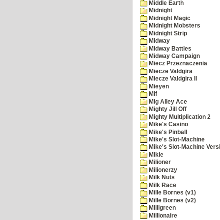
Middle Earth
Midnight
Midnight Magic
Midnight Mobsters
Midnight Strip
Midway
Midway Battles
Midway Campaign
Miecz Przeznaczenia
Miecze Valdgira
Miecze Valdgira II
Mieyen
Mif
Mig Alley Ace
Mighty Jill Off
Mighty Multiplication 2
Mike's Casino
Mike's Pinball
Mike's Slot-Machine
Mike's Slot-Machine Versi
Mikie
Milioner
Milionerzy
Milk Nuts
Milk Race
Mille Bornes (v1)
Mille Bornes (v2)
Milligreen
Millionaire