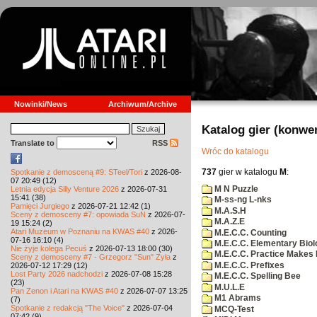
Nowinki/News
Archiwum/Archive
Katalog gier (konwe
Translate to
RSS
Wróc do katalogu
737
gier w katalogu
M
:
Spotkanie z demosceną #9: STeel/Tori
z 2026-08-
07 20:49 (12)
M N Puzzle
Letnia edycja Silly Venture 2026
z 2026-07-31
15:41 (38)
M-ss-ng L-nks
Pamięci Jurgiego
z 2026-07-21 12:42 (1)
M.A.S.H
Sceny z demosceny #7: opowiada SuN
z 2026-07-
M.A.Z.E
19 15:24 (2)
Atari Muzeum w Poznaniu na KWAS #40
z 2026-
M.E.C.C. Counting
07-16 16:10 (4)
M.E.C.C. Elementary Biol
Nie żyje kolega Pecuś
z 2026-07-13 18:00 (30)
M.E.C.C. Practice Makes 
Sceny z demosceny #7 - Grzegorz "Sun" Żyła
z
M.E.C.C. Prefixes
2026-07-12 17:29 (12)
Lost Party 2026 nadchodzi
z 2026-07-08 15:28
M.E.C.C. Spelling Bee
(23)
M.U.L.E
Pan Zenon i Atari na KWAS #40
z 2026-07-07 13:25
M1 Abrams
(7)
Spotkanie z redakcją "The Voice"
z 2026-07-04
MCQ-Test
07:42 (9)