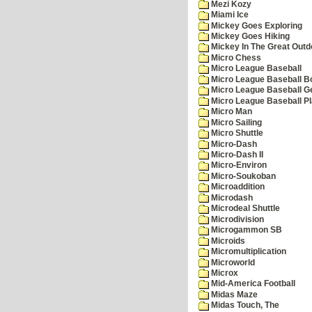
Mezi Kozy
Miami Ice
Mickey Goes Exploring
Mickey Goes Hiking
Mickey In The Great Outd
Micro Chess
Micro League Baseball
Micro League Baseball Bo
Micro League Baseball G
Micro League Baseball Pl
Micro Man
Micro Sailing
Micro Shuttle
Micro-Dash
Micro-Dash II
Micro-Environ
Micro-Soukoban
Microaddition
Microdash
Microdeal Shuttle
Microdivision
Microgammon SB
Microids
Micromultiplication
Microworld
Microx
Mid-America Football
Midas Maze
Midas Touch, The