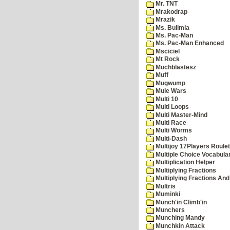
Mr. TNT
Mrakodrap
Mrazik
Ms. Bulimia
Ms. Pac-Man
Ms. Pac-Man Enhanced
Msciciel
Mt Rock
Muchblastesz
Muff
Mugwump
Mule Wars
Multi 10
Multi Loops
Multi Master-Mind
Multi Race
Multi Worms
Multi-Dash
Multijoy 17Players Roulet
Multiple Choice Vocabula
Multiplication Helper
Multiplying Fractions
Multiplying Fractions And
Multris
Muminki
Munch'in Climb'in
Munchers
Munching Mandy
Munchkin Attack