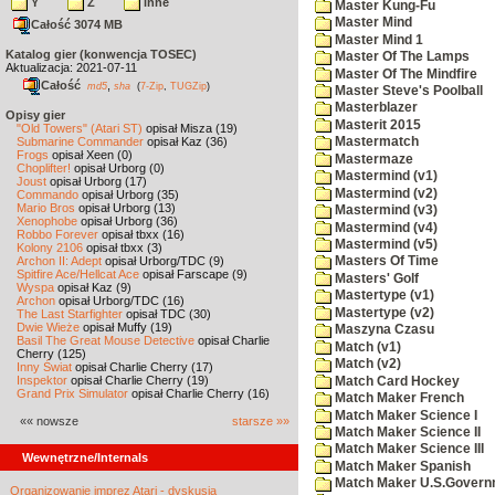
Y
Z
inne
Master Kung-Fu
Master Mind
Całość 3074 MB
Master Mind 1
Katalog gier (konwencja TOSEC)
Master Of The Lamps
Aktualizacja: 2021-07-11
Master Of The Mindfire
Całość
,
md5
sha
(
7-Zip
,
TUGZip
)
Master Steve's Poolball
Masterblazer
Opisy gier
Masterit 2015
"Old Towers" (Atari ST)
opisał Misza (19)
Submarine Commander
opisał Kaz (36)
Mastermatch
Frogs
opisał Xeen (0)
Mastermaze
Choplifter!
opisał Urborg (0)
Mastermind (v1)
Joust
opisał Urborg (17)
Mastermind (v2)
Commando
opisał Urborg (35)
Mario Bros
opisał Urborg (13)
Mastermind (v3)
Xenophobe
opisał Urborg (36)
Mastermind (v4)
Robbo Forever
opisał tbxx (16)
Mastermind (v5)
Kolony 2106
opisał tbxx (3)
Archon II: Adept
opisał Urborg/TDC (9)
Masters Of Time
Spitfire Ace/Hellcat Ace
opisał Farscape (9)
Masters' Golf
Wyspa
opisał Kaz (9)
Mastertype (v1)
Archon
opisał Urborg/TDC (16)
Mastertype (v2)
The Last Starfighter
opisał TDC (30)
Dwie Wieże
opisał Muffy (19)
Maszyna Czasu
Basil The Great Mouse Detective
opisał Charlie
Match (v1)
Cherry (125)
Match (v2)
Inny Świat
opisał Charlie Cherry (17)
Inspektor
opisał Charlie Cherry (19)
Match Card Hockey
Grand Prix Simulator
opisał Charlie Cherry (16)
Match Maker French
Match Maker Science I
«« nowsze
starsze »»
Match Maker Science II
Match Maker Science III
Wewnętrzne/Internals
Match Maker Spanish
Match Maker U.S.Govern
Organizowanie imprez Atari - dyskusja