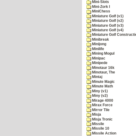
Mini-Slots
Mini-Zork I
MiniChess
Miniature Golf (v1)
Miniature Golf (v2)
Miniature Golf (v3)
Miniature Golf (v4)
Miniature Golf Constructi
Minibreak
Minijong
Minilife
Mining Mogul
Minipac
Minipede
Minotaur 16k
Minotaur, The
Mintaj
Minute Magic
Minute Math
Miny (v1)
Miny (v2)
Mirage 4000
Mirax Force
Mirror Tile
Misja
Misja Tronic
Missile
Missile 10
Missile Action