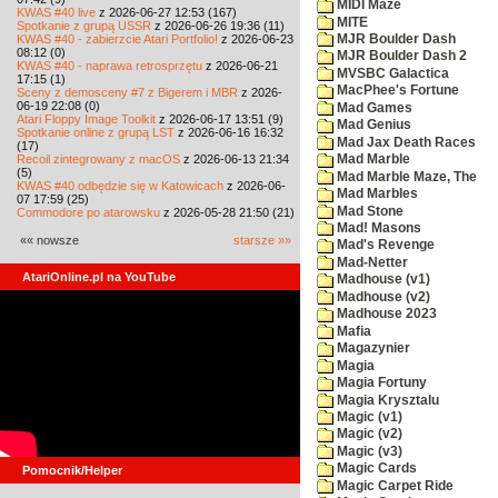
MIDI Maze
KWAS #40 live
z 2026-06-27 12:53 (167)
MITE
Spotkanie z grupą USSR
z 2026-06-26 19:36 (11)
KWAS #40 - zabierzcie Atari Portfolio!
z 2026-06-23
MJR Boulder Dash
08:12 (0)
MJR Boulder Dash 2
KWAS #40 - naprawa retrosprzętu
z 2026-06-21
MVSBC Galactica
17:15 (1)
MacPhee's Fortune
Sceny z demosceny #7 z Bigerem i MBR
z 2026-
06-19 22:08 (0)
Mad Games
Atari Floppy Image Toolkit
z 2026-06-17 13:51 (9)
Mad Genius
Spotkanie online z grupą LST
z 2026-06-16 16:32
Mad Jax Death Races
(17)
Recoil zintegrowany z macOS
z 2026-06-13 21:34
Mad Marble
(5)
Mad Marble Maze, The
KWAS #40 odbędzie się w Katowicach
z 2026-06-
Mad Marbles
07 17:59 (25)
Mad Stone
Commodore po atarowsku
z 2026-05-28 21:50 (21)
Mad! Masons
«« nowsze
starsze »»
Mad's Revenge
Mad-Netter
AtariOnline.pl na YouTube
Madhouse (v1)
Madhouse (v2)
Madhouse 2023
Mafia
Magazynier
Magia
Magia Fortuny
Magia Krysztalu
Magic (v1)
Magic (v2)
Magic (v3)
Magic Cards
Pomocnik/Helper
Magic Carpet Ride