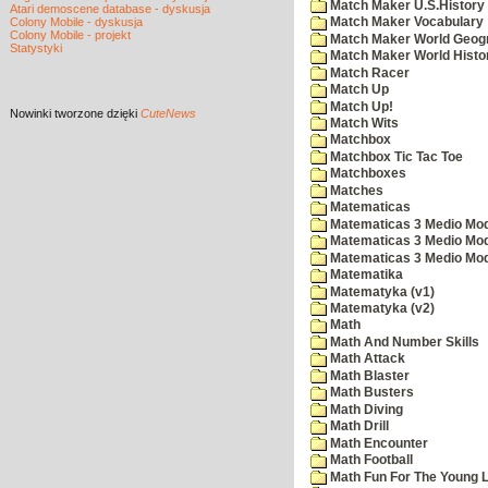
Match Maker U.S.History
Atari demoscene database - dyskusja
Colony Mobile - dyskusja
Match Maker Vocabulary
Colony Mobile - projekt
Match Maker World Geog
Statystyki
Match Maker World Histo
Match Racer
Match Up
Match Up!
Nowinki
tworzone dzięki
CuteNews
Match Wits
Matchbox
Matchbox Tic Tac Toe
Matchboxes
Matches
Matematicas
Matematicas 3 Medio Mod
Matematicas 3 Medio Mod
Matematicas 3 Medio Mod
Matematika
Matematyka (v1)
Matematyka (v2)
Math
Math And Number Skills
Math Attack
Math Blaster
Math Busters
Math Diving
Math Drill
Math Encounter
Math Football
Math Fun For The Young L