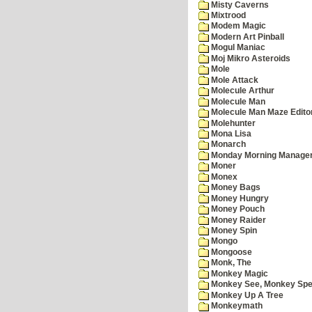
Misty Caverns
Mixtrood
Modem Magic
Modern Art Pinball
Mogul Maniac
Moj Mikro Asteroids
Mole
Mole Attack
Molecule Arthur
Molecule Man
Molecule Man Maze Edito
Molehunter
Mona Lisa
Monarch
Monday Morning Manage
Moner
Monex
Money Bags
Money Hungry
Money Pouch
Money Raider
Money Spin
Mongo
Mongoose
Monk, The
Monkey Magic
Monkey See, Monkey Spe
Monkey Up A Tree
Monkeymath