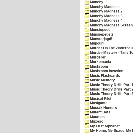
Munchy
Munchy Madness
Munchy Madness 2
Munchy Madness 3
Munchy Madness 4
Munchy Madness Screen
Munsiepede
Munsiepede 2
Munsterjagd!
Mupouni
Murder On The Zinderneu
Murder-Mystery - Time To
Murderer
Murkomania
Mushroom
Mushroom Invasion
Music Flashcards
Music Memory
Music Theory Drills Part 
Music Theory Drills Part 2
Music Theory Drills Part 3
Musical Pilot
Musigame
Mustak Hunters
Mutant Bats
Mutation
Muxeso
My First Alphabet
My Home, My Space, My 