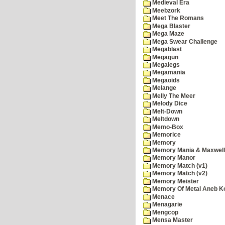
Medieval Era
Meebzork
Meet The Romans
Mega Blaster
Mega Maze
Mega Swear Challenge
Megablast
Megagun
Megalegs
Megamania
Megaoids
Melange
Melly The Meer
Melody Dice
Melt-Down
Meltdown
Memo-Box
Memorice
Memory
Memory Mania & Maxwel
Memory Manor
Memory Match (v1)
Memory Match (v2)
Memory Meister
Memory Of Metal Aneb K
Menace
Menagarie
Mengcop
Mensa Master