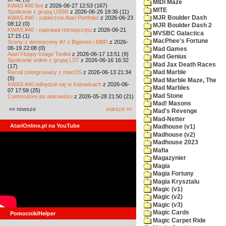
MIDI Maze
KWAS #40 live
z 2026-06-27 12:53 (167)
MITE
Spotkanie z grupą USSR
z 2026-06-26 19:36 (11)
KWAS #40 - zabierzcie Atari Portfolio!
z 2026-06-23
MJR Boulder Dash
08:12 (0)
MJR Boulder Dash 2
KWAS #40 - naprawa retrosprzętu
z 2026-06-21
MVSBC Galactica
17:15 (1)
MacPhee's Fortune
Sceny z demosceny #7 z Bigerem i MBR
z 2026-
06-19 22:08 (0)
Mad Games
Atari Floppy Image Toolkit
z 2026-06-17 13:51 (9)
Mad Genius
Spotkanie online z grupą LST
z 2026-06-16 16:32
Mad Jax Death Races
(17)
Recoil zintegrowany z macOS
z 2026-06-13 21:34
Mad Marble
(5)
Mad Marble Maze, The
KWAS #40 odbędzie się w Katowicach
z 2026-06-
Mad Marbles
07 17:59 (25)
Mad Stone
Commodore po atarowsku
z 2026-05-28 21:50 (21)
Mad! Masons
«« nowsze
starsze »»
Mad's Revenge
Mad-Netter
AtariOnline.pl na YouTube
Madhouse (v1)
Madhouse (v2)
Madhouse 2023
Mafia
Magazynier
Magia
Magia Fortuny
Magia Krysztalu
Magic (v1)
Magic (v2)
Magic (v3)
Magic Cards
Pomocnik/Helper
Magic Carpet Ride