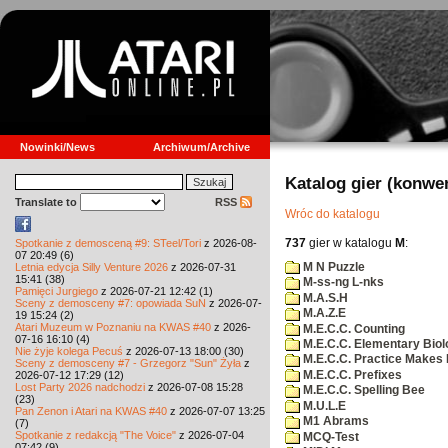
Nowinki/News
Archiwum/Archive
Katalog gier (konwe
Translate to
RSS
Wróc do katalogu
737
gier w katalogu
M
:
Spotkanie z demosceną #9: STeel/Tori
z 2026-08-
07 20:49 (6)
M N Puzzle
Letnia edycja Silly Venture 2026
z 2026-07-31
15:41 (38)
M-ss-ng L-nks
Pamięci Jurgiego
z 2026-07-21 12:42 (1)
M.A.S.H
Sceny z demosceny #7: opowiada SuN
z 2026-07-
M.A.Z.E
19 15:24 (2)
Atari Muzeum w Poznaniu na KWAS #40
z 2026-
M.E.C.C. Counting
07-16 16:10 (4)
M.E.C.C. Elementary Biol
Nie żyje kolega Pecuś
z 2026-07-13 18:00 (30)
M.E.C.C. Practice Makes 
Sceny z demosceny #7 - Grzegorz "Sun" Żyła
z
M.E.C.C. Prefixes
2026-07-12 17:29 (12)
Lost Party 2026 nadchodzi
z 2026-07-08 15:28
M.E.C.C. Spelling Bee
(23)
M.U.L.E
Pan Zenon i Atari na KWAS #40
z 2026-07-07 13:25
M1 Abrams
(7)
Spotkanie z redakcją "The Voice"
z 2026-07-04
MCQ-Test
07:42 (9)