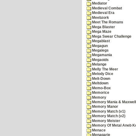
Mediator
Medieval Combat
Medieval Era
Meebzork
Meet The Romans
Mega Blaster
Mega Maze
Mega Swear Challenge
Megablast
Megagun
Megalegs
Megamania
Megaoids
Melange
Melly The Meer
Melody Dice
Melt-Down
Meltdown
Memo-Box
Memorice
Memory
Memory Mania & Maxwel
Memory Manor
Memory Match (v1)
Memory Match (v2)
Memory Meister
Memory Of Metal Aneb K
Menace
Menagarie