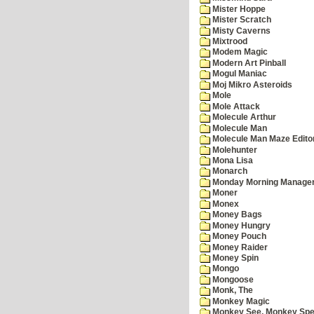
Mister Hoppe
Mister Scratch
Misty Caverns
Mixtrood
Modem Magic
Modern Art Pinball
Mogul Maniac
Moj Mikro Asteroids
Mole
Mole Attack
Molecule Arthur
Molecule Man
Molecule Man Maze Edito
Molehunter
Mona Lisa
Monarch
Monday Morning Manage
Moner
Monex
Money Bags
Money Hungry
Money Pouch
Money Raider
Money Spin
Mongo
Mongoose
Monk, The
Monkey Magic
Monkey See, Monkey Spe