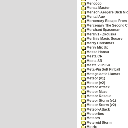
Mengcop
Mensa Master
Mensch Aergere Dich Nic
Mental Age
Mercenary Escape From 
Mercenary The Second C
Merchant Spaceman
Merlin 1 - Zkouska
Merlin's Magic Square
Merry Christmas
Merry Mix Up
Messe Hanau
Mesta CR
Mesta SR
Mesta V CSSR
Meta-Pin Soft Pinball
Metagalactic Llamas
Meteor (v1)
Meteor (v2)
Meteor Attack
Meteor Maze
Meteor Rescue
Meteor Storm (v1)
Meteor Storm (v2)
Meteor-Attack
Meteorites
Meteors
Meteroid Storm
Metrix