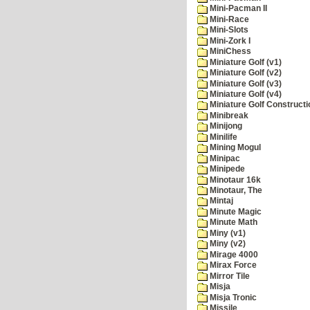
Mini-Pacman II
Mini-Race
Mini-Slots
Mini-Zork I
MiniChess
Miniature Golf (v1)
Miniature Golf (v2)
Miniature Golf (v3)
Miniature Golf (v4)
Miniature Golf Constructi
Minibreak
Minijong
Minilife
Mining Mogul
Minipac
Minipede
Minotaur 16k
Minotaur, The
Mintaj
Minute Magic
Minute Math
Miny (v1)
Miny (v2)
Mirage 4000
Mirax Force
Mirror Tile
Misja
Misja Tronic
Missile