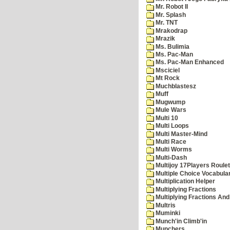
Mr. Robot II
Mr. Splash
Mr. TNT
Mrakodrap
Mrazik
Ms. Bulimia
Ms. Pac-Man
Ms. Pac-Man Enhanced
Msciciel
Mt Rock
Muchblastesz
Muff
Mugwump
Mule Wars
Multi 10
Multi Loops
Multi Master-Mind
Multi Race
Multi Worms
Multi-Dash
Multijoy 17Players Roulet
Multiple Choice Vocabula
Multiplication Helper
Multiplying Fractions
Multiplying Fractions And
Multris
Muminki
Munch'in Climb'in
Munchers