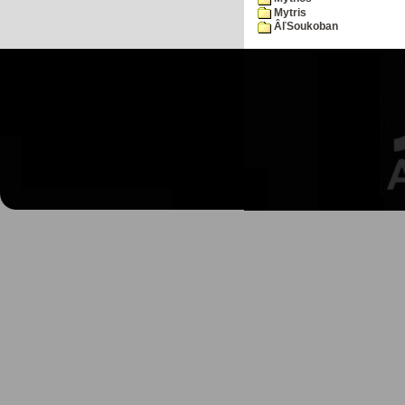
Mytris
ÂľSoukoban