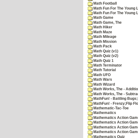
Math Football
Math Fun For The Young L
Math Fun For The Young Le
Math Game
Math Game, The
Math Hiker
Math Maze
Math Mileage
Math Mission
Math Pack
Math Quiz (v1)
Math Quiz (v2)
Math Quiz 1
Math Terminator
Math Tutorial
Math UFO
Math Wars
Math Wizard
Math Works, The - Additi
Math Works, The - Subtra
MathFun! - Battling Bugs
MathFun! - Frenzy;Flip Fl
Mathematic-Tac-Toe
Mathematics
Mathematics Action Games
Mathematics Action Game
Mathematics Action Game
Mathematics Action Game
Mathematics Quiz