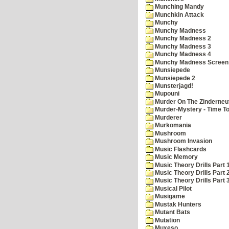
Munching Mandy
Munchkin Attack
Munchy
Munchy Madness
Munchy Madness 2
Munchy Madness 3
Munchy Madness 4
Munchy Madness Screen
Munsiepede
Munsiepede 2
Munsterjagd!
Mupouni
Murder On The Zinderneu
Murder-Mystery - Time To
Murderer
Murkomania
Mushroom
Mushroom Invasion
Music Flashcards
Music Memory
Music Theory Drills Part 
Music Theory Drills Part 2
Music Theory Drills Part 3
Musical Pilot
Musigame
Mustak Hunters
Mutant Bats
Mutation
Muxeso