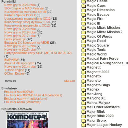
Magic Castle
Poradniki
Nowe gry w 2026 roku
(1)
Magic Cups
SFX-Engine w MAD Pascalu
(3)
Magic Dimension
Narzędzie do tworzenia scrolli
(12)
Magic Escape
Kartridż Sparta DOS X
(6)
Usprawnienia magnetofonu XC12
(12)
Magic Fire
Konserwacja stacji dysków 1050
(19)
Magic III
Konserwacja magnetofonu XC12
(15)
Magic Micro Mission
Nowe gry w 2020 roku
(2)
Magic Micro Mission 2
Nowe gry w 2019 roku
(35)
Nowe gry w 2017 roku
(3)
Magic Of Words
Larek pokazuje
(40)
Magic Read
Emulacja ZX Spectrum na VBXE
(26)
Magic Square
Nowe gry w 2016 roku
(7)
Nowe gry w 2015 roku
(4)
Magic Tonic
Partycjonowanie karty SIDE (APT/FAT16/FAT32)
Magic World
(1)
Magical Fairy Force
BMPVIEW
(34)
Magical Rolling Stones, T
Atari ST dla opornych
(75)
Nowe gry w 2014 roku
(19)
Magnetit
Tritone engine
(11)
Magnetit 2002
QChan Engine
(6)
Magnetix
nowsze
starsze
Magneto
Magneto Bugs
Emulatory
Magnex
Emulator Atari800Win
Mah Jong
Emulator Atari800Win PLus 4.0 (Windows)
Mahjong XE
Emulator Atari++ (multiplatform)
Emulator Altirra (Windows)
Mahna-Malysz
Mail Order Monsters
Biblioteka Atarowca
Major Blink
Major Blink 2020
Major Bronx
Major League Hockey