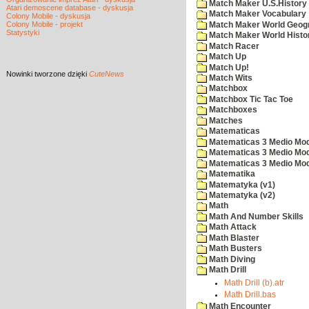
Match Maker U.S.History
Atari demoscene database - dyskusja
Match Maker Vocabulary
Colony Mobile - dyskusja
Colony Mobile - projekt
Match Maker World Geog
Statystyki
Match Maker World Histo
Match Racer
Match Up
Match Up!
Nowinki
tworzone dzięki
CuteNews
Match Wits
Matchbox
Matchbox Tic Tac Toe
Matchboxes
Matches
Matematicas
Matematicas 3 Medio Mod
Matematicas 3 Medio Mod
Matematicas 3 Medio Mod
Matematika
Matematyka (v1)
Matematyka (v2)
Math
Math And Number Skills
Math Attack
Math Blaster
Math Busters
Math Diving
Math Drill
Math Drill (b).atr
Math Drill.bas
Math Encounter