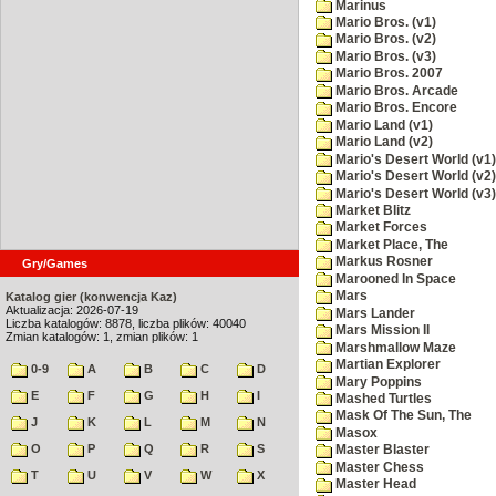
Marinus
Mario Bros. (v1)
Mario Bros. (v2)
Mario Bros. (v3)
Mario Bros. 2007
Mario Bros. Arcade
Mario Bros. Encore
Mario Land (v1)
Mario Land (v2)
Mario's Desert World (v1)
Mario's Desert World (v2)
Mario's Desert World (v3)
Market Blitz
Market Forces
Market Place, The
Markus Rosner
Gry/Games
Marooned In Space
Mars
Katalog gier (konwencja Kaz)
Aktualizacja: 2026-07-19
Mars Lander
Liczba katalogów: 8878, liczba plików: 40040
Mars Mission II
Zmian katalogów: 1, zmian plików: 1
Marshmallow Maze
Martian Explorer
0-9
A
B
C
D
Mary Poppins
E
F
G
H
I
Mashed Turtles
Mask Of The Sun, The
J
K
L
M
N
Masox
O
P
Q
R
S
Master Blaster
Master Chess
T
U
V
W
X
Master Head