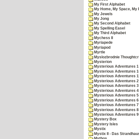
My First Alphabet
My Home, My Space, My 
My Jewels
My Jong
My Second Alphabet
My Spelling Easel
My Third Alphabet
Mychess II
Myriapede
Myriapod
Myrtle
Myslozbrodnie Thoughtc
Mysterion
Mysterious Adventures 1
Mysterious Adventures 10 
Mysterious Adventures 
Mysterious Adventures 2
Mysterious Adventures 3
Mysterious Adventures 4
Mysterious Adventures 5
Mysterious Adventures 6
Mysterious Adventures 7 
Mysterious Adventures 8
Mysterious Adventures 
Mystery Box
Mystery Isles
Mystix
Mystix II - Das Strandhau
Mythos