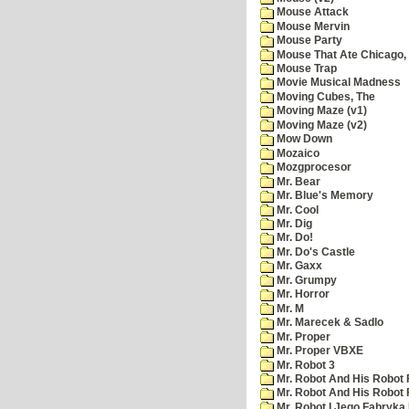
Mouse Attack
Mouse Mervin
Mouse Party
Mouse That Ate Chicago,
Mouse Trap
Movie Musical Madness
Moving Cubes, The
Moving Maze (v1)
Moving Maze (v2)
Mow Down
Mozaico
Mozgprocesor
Mr. Bear
Mr. Blue's Memory
Mr. Cool
Mr. Dig
Mr. Do!
Mr. Do's Castle
Mr. Gaxx
Mr. Grumpy
Mr. Horror
Mr. M
Mr. Marecek & Sadlo
Mr. Proper
Mr. Proper VBXE
Mr. Robot 3
Mr. Robot And His Robot 
Mr. Robot And His Robot
Mr. Robot I Jego Fabryka