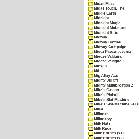
Midas Maze
Midas Touch, The
Middle Earth
Midnight
Midnight Magic
Midnight Mobsters
Midnight Strip
Midway
Midway Battles
Midway Campaign
Miecz Przeznaczenia
Miecze Valdgira
Miecze Valdgira II
Mieyen
Mif
Mig Alley Ace
Mighty Jill Off
Mighty Multiplication 2
Mike's Casino
Mike's Pinball
Mike's Slot-Machine
Mike's Slot-Machine Versi
Mikie
Milioner
Milionerzy
Milk Nuts
Milk Race
Mille Bornes (v1)
Mille Bornes (v2)