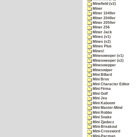
Minefield (v2)
Miner
Miner 1049er
Miner 2049er
Miner 2059er
Miner 256
Miner Jack
Mines (v1)
Mines (v2)
Mines Plus
Mines!
Minesweeper (v1)
Minesweeper (v2)
Mineswepper
Mineswiper
Mini Billard
Mini Bros
Mini Character Editor
Mini Firma
Mini Golf
Mini Jeu
Mini Kaboom
Mini Master-Mind
Mini Robbo
Mini Snake
Mini Zjadacz
Mini-Breakout
Mini-Crossword
Mini-Pacman