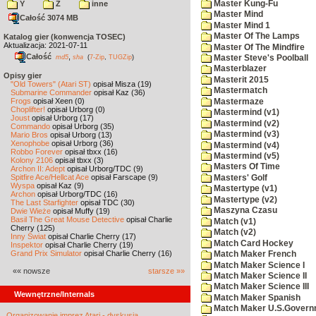
Master Kung-Fu
Y
Z
inne
Master Mind
Całość 3074 MB
Master Mind 1
Master Of The Lamps
Katalog gier (konwencja TOSEC)
Aktualizacja: 2021-07-11
Master Of The Mindfire
Całość
,
md5
sha
(
7-Zip
,
TUGZip
)
Master Steve's Poolball
Masterblazer
Opisy gier
Masterit 2015
"Old Towers" (Atari ST)
opisał Misza (19)
Mastermatch
Submarine Commander
opisał Kaz (36)
Frogs
opisał Xeen (0)
Mastermaze
Choplifter!
opisał Urborg (0)
Mastermind (v1)
Joust
opisał Urborg (17)
Mastermind (v2)
Commando
opisał Urborg (35)
Mastermind (v3)
Mario Bros
opisał Urborg (13)
Xenophobe
opisał Urborg (36)
Mastermind (v4)
Robbo Forever
opisał tbxx (16)
Mastermind (v5)
Kolony 2106
opisał tbxx (3)
Masters Of Time
Archon II: Adept
opisał Urborg/TDC (9)
Spitfire Ace/Hellcat Ace
opisał Farscape (9)
Masters' Golf
Wyspa
opisał Kaz (9)
Mastertype (v1)
Archon
opisał Urborg/TDC (16)
Mastertype (v2)
The Last Starfighter
opisał TDC (30)
Maszyna Czasu
Dwie Wieże
opisał Muffy (19)
Basil The Great Mouse Detective
opisał Charlie
Match (v1)
Cherry (125)
Match (v2)
Inny Świat
opisał Charlie Cherry (17)
Match Card Hockey
Inspektor
opisał Charlie Cherry (19)
Grand Prix Simulator
opisał Charlie Cherry (16)
Match Maker French
Match Maker Science I
«« nowsze
starsze »»
Match Maker Science II
Match Maker Science III
Wewnętrzne/Internals
Match Maker Spanish
Match Maker U.S.Govern
Organizowanie imprez Atari - dyskusja