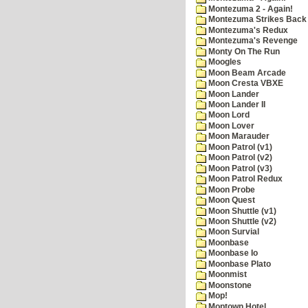
Montezuma 2 - Again!
Montezuma Strikes Back
Montezuma's Redux
Montezuma's Revenge
Monty On The Run
Moogles
Moon Beam Arcade
Moon Cresta VBXE
Moon Lander
Moon Lander II
Moon Lord
Moon Lover
Moon Marauder
Moon Patrol (v1)
Moon Patrol (v2)
Moon Patrol (v3)
Moon Patrol Redux
Moon Probe
Moon Quest
Moon Shuttle (v1)
Moon Shuttle (v2)
Moon Survial
Moonbase
Moonbase Io
Moonbase Plato
Moonmist
Moonstone
Mop!
Moptown Hotel