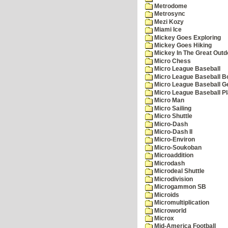
Metrodome
Metrosync
Mezi Kozy
Miami Ice
Mickey Goes Exploring
Mickey Goes Hiking
Mickey In The Great Outd
Micro Chess
Micro League Baseball
Micro League Baseball Bo
Micro League Baseball G
Micro League Baseball Pl
Micro Man
Micro Sailing
Micro Shuttle
Micro-Dash
Micro-Dash II
Micro-Environ
Micro-Soukoban
Microaddition
Microdash
Microdeal Shuttle
Microdivision
Microgammon SB
Microids
Micromultiplication
Microworld
Microx
Mid-America Football