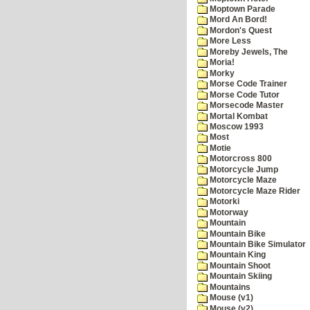
Moptown Parade
Mord An Bord!
Mordon's Quest
More Less
Moreby Jewels, The
Moria!
Morky
Morse Code Trainer
Morse Code Tutor
Morsecode Master
Mortal Kombat
Moscow 1993
Most
Motie
Motorcross 800
Motorcycle Jump
Motorcycle Maze
Motorcycle Maze Rider
Motorki
Motorway
Mountain
Mountain Bike
Mountain Bike Simulator
Mountain King
Mountain Shoot
Mountain Skiing
Mountains
Mouse (v1)
Mouse (v2)