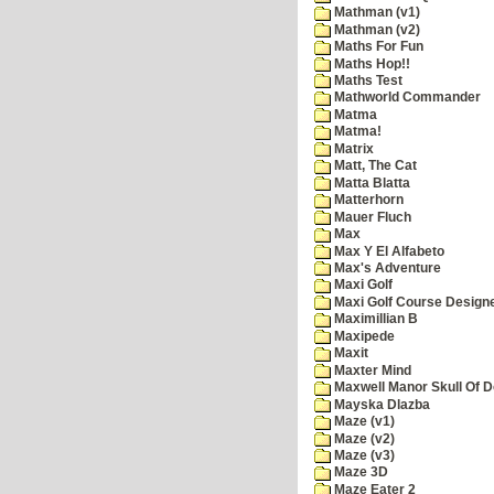
Mathman (v1)
Mathman (v2)
Maths For Fun
Maths Hop!!
Maths Test
Mathworld Commander
Matma
Matma!
Matrix
Matt, The Cat
Matta Blatta
Matterhorn
Mauer Fluch
Max
Max Y El Alfabeto
Max's Adventure
Maxi Golf
Maxi Golf Course Design
Maximillian B
Maxipede
Maxit
Maxter Mind
Maxwell Manor Skull Of 
Mayska Dlazba
Maze (v1)
Maze (v2)
Maze (v3)
Maze 3D
Maze Eater 2