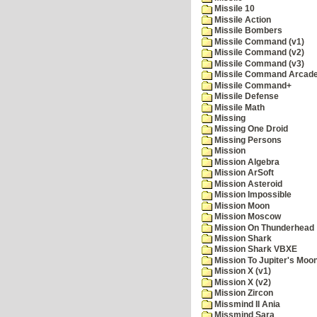
Missile 10
Missile Action
Missile Bombers
Missile Command (v1)
Missile Command (v2)
Missile Command (v3)
Missile Command Arcad
Missile Command+
Missile Defense
Missile Math
Missing
Missing One Droid
Missing Persons
Mission
Mission Algebra
Mission ArSoft
Mission Asteroid
Mission Impossible
Mission Moon
Mission Moscow
Mission On Thunderhead
Mission Shark
Mission Shark VBXE
Mission To Jupiter's Moo
Mission X (v1)
Mission X (v2)
Mission Zircon
Missmind II Ania
Missmind Sara