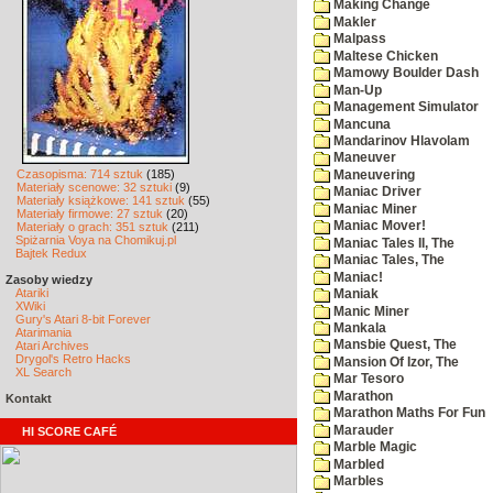
Making Change
Makler
Malpass
Maltese Chicken
Mamowy Boulder Dash
Man-Up
Management Simulator
Mancuna
Mandarinov Hlavolam
Maneuver
Czasopisma: 714 sztuk
(185)
Maneuvering
Materiały scenowe: 32 sztuki
(9)
Maniac Driver
Materiały książkowe: 141 sztuk
(55)
Maniac Miner
Materiały firmowe: 27 sztuk
(20)
Maniac Mover!
Materiały o grach: 351 sztuk
(211)
Spiżarnia Voya na Chomikuj.pl
Maniac Tales II, The
Bajtek Redux
Maniac Tales, The
Maniac!
Zasoby wiedzy
Atariki
Maniak
XWiki
Manic Miner
Gury's Atari 8-bit Forever
Mankala
Atarimania
Mansbie Quest, The
Atari Archives
Drygol's Retro Hacks
Mansion Of Izor, The
XL Search
Mar Tesoro
Marathon
Kontakt
Marathon Maths For Fun
Marauder
HI SCORE CAFÉ
Marble Magic
Marbled
Marbles