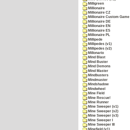
Milligreen
Millionaire
Millionaire CZ
Millionaire Custom Game 
Millionaire DE
Millionaire EN
Millionaire ES
Millionaire PL
Millipede
Millipedes (v1)
Millipedes (v2)
Millonario
Mind Blast
Mind Buster
Mind Demons
Mind Master
Mindbusters
Mindmaster
Mindshadow
Mindwheel
Mine Field
Mine Rescue!
Mine Runner
Mine Sweeper (v1)
Mine Sweeper (v2)
Mine Sweeper (v3)
Mine Sweeper I
Mine Sweeper III
Minefield (v1)