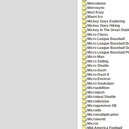
Metrodome
Metrosync
Mezi Kozy
Miami Ice
Mickey Goes Exploring
Mickey Goes Hiking
Mickey In The Great Outd
Micro Chess
Micro League Baseball
Micro League Baseball Bo
Micro League Baseball G
Micro League Baseball Pl
Micro Man
Micro Sailing
Micro Shuttle
Micro-Dash
Micro-Dash II
Micro-Environ
Micro-Soukoban
Microaddition
Microdash
Microdeal Shuttle
Microdivision
Microgammon SB
Microids
Micromultiplication
Microworld
Microx
Mid-America Football