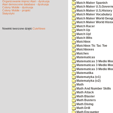
Organizowanie imprez Atari - dyskusja
Match Maker Spanish
Atari demoscene database - dyskusja
Match Maker U.S.Govern
Colony Mobile - dyskusja
Colony Mobile - projekt
Match Maker U.S.History
Statystyki
Match Maker Vocabulary
Match Maker World Geog
Match Maker World Histo
Match Racer
Nowinki
tworzone dzięki
CuteNews
Match Up
Match Up!
Match Wits
Matchbox
Matchbox Tic Tac Toe
Matchboxes
Matches
Matematicas
Matematicas 3 Medio Mod
Matematicas 3 Medio Mod
Matematicas 3 Medio Mod
Matematika
Matematyka (v1)
Matematyka (v2)
Math
Math And Number Skills
Math Attack
Math Blaster
Math Busters
Math Diving
Math Drill
Math Encounter