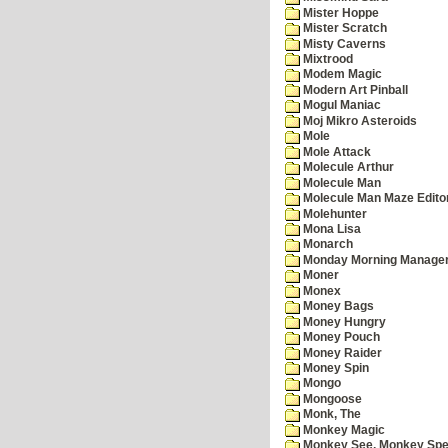
Mister Hoppe
Mister Scratch
Misty Caverns
Mixtrood
Modem Magic
Modern Art Pinball
Mogul Maniac
Moj Mikro Asteroids
Mole
Mole Attack
Molecule Arthur
Molecule Man
Molecule Man Maze Edito
Molehunter
Mona Lisa
Monarch
Monday Morning Manage
Moner
Monex
Money Bags
Money Hungry
Money Pouch
Money Raider
Money Spin
Mongo
Mongoose
Monk, The
Monkey Magic
Monkey See, Monkey Spe