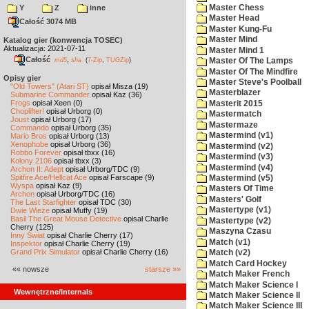
Master Chess
Y
Z
inne
Master Head
Całość 3074 MB
Master Kung-Fu
Master Mind
Katalog gier (konwencja TOSEC)
Aktualizacja: 2021-07-11
Master Mind 1
Całość
,
md5
sha
(
7-Zip
,
TUGZip
)
Master Of The Lamps
Master Of The Mindfire
Opisy gier
Master Steve's Poolball
"Old Towers" (Atari ST)
opisał Misza (19)
Masterblazer
Submarine Commander
opisał Kaz (36)
Frogs
opisał Xeen (0)
Masterit 2015
Choplifter!
opisał Urborg (0)
Mastermatch
Joust
opisał Urborg (17)
Mastermaze
Commando
opisał Urborg (35)
Mastermind (v1)
Mario Bros
opisał Urborg (13)
Xenophobe
opisał Urborg (36)
Mastermind (v2)
Robbo Forever
opisał tbxx (16)
Mastermind (v3)
Kolony 2106
opisał tbxx (3)
Mastermind (v4)
Archon II: Adept
opisał Urborg/TDC (9)
Spitfire Ace/Hellcat Ace
opisał Farscape (9)
Mastermind (v5)
Wyspa
opisał Kaz (9)
Masters Of Time
Archon
opisał Urborg/TDC (16)
Masters' Golf
The Last Starfighter
opisał TDC (30)
Mastertype (v1)
Dwie Wieże
opisał Muffy (19)
Basil The Great Mouse Detective
opisał Charlie
Mastertype (v2)
Cherry (125)
Maszyna Czasu
Inny Świat
opisał Charlie Cherry (17)
Match (v1)
Inspektor
opisał Charlie Cherry (19)
Grand Prix Simulator
opisał Charlie Cherry (16)
Match (v2)
Match Card Hockey
«« nowsze
starsze »»
Match Maker French
Match Maker Science I
Wewnętrzne/Internals
Match Maker Science II
Match Maker Science III