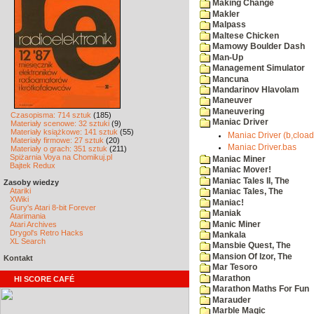
Making Change
Makler
Malpass
Maltese Chicken
Mamowy Boulder Dash
Man-Up
Management Simulator
Mancuna
Mandarinov Hlavolam
Maneuver
Maneuvering
Czasopisma: 714 sztuk
(185)
Maniac Driver
Materiały scenowe: 32 sztuki
(9)
Materiały książkowe: 141 sztuk
(55)
Maniac Driver (b,cload
Materiały firmowe: 27 sztuk
(20)
Maniac Driver.bas
Materiały o grach: 351 sztuk
(211)
Spiżarnia Voya na Chomikuj.pl
Maniac Miner
Bajtek Redux
Maniac Mover!
Maniac Tales II, The
Zasoby wiedzy
Atariki
Maniac Tales, The
XWiki
Maniac!
Gury's Atari 8-bit Forever
Maniak
Atarimania
Manic Miner
Atari Archives
Drygol's Retro Hacks
Mankala
XL Search
Mansbie Quest, The
Mansion Of Izor, The
Kontakt
Mar Tesoro
Marathon
HI SCORE CAFÉ
Marathon Maths For Fun
Marauder
Marble Magic