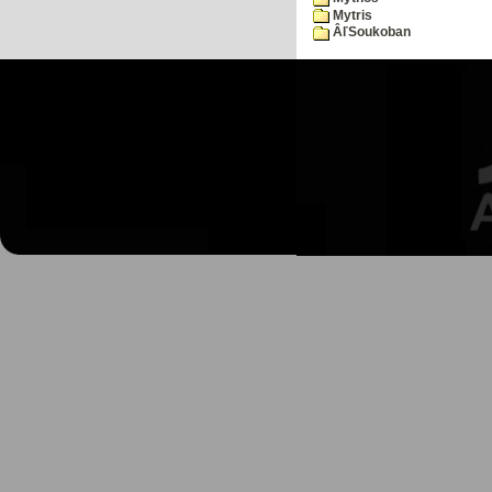
Mytris
ÂľSoukoban