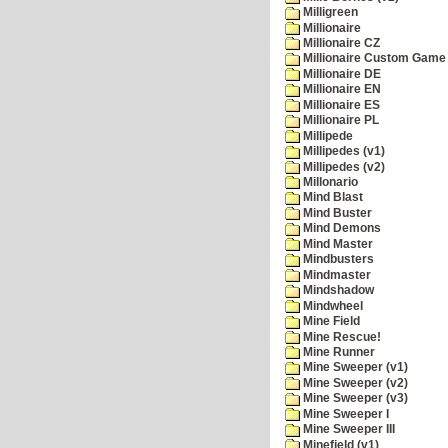
Milligreen
Millionaire
Millionaire CZ
Millionaire Custom Game 
Millionaire DE
Millionaire EN
Millionaire ES
Millionaire PL
Millipede
Millipedes (v1)
Millipedes (v2)
Millonario
Mind Blast
Mind Buster
Mind Demons
Mind Master
Mindbusters
Mindmaster
Mindshadow
Mindwheel
Mine Field
Mine Rescue!
Mine Runner
Mine Sweeper (v1)
Mine Sweeper (v2)
Mine Sweeper (v3)
Mine Sweeper I
Mine Sweeper III
Minefield (v1)