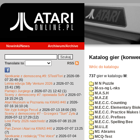
Nowinki/News
Archiwum/Archive
Katalog gier (konwe
Translate to
RSS
Wróc do katalogu
737
gier w katalogu
M
:
Spotkanie z demosceną #9: STeel/Tori
z 2026-08-
07 20:49 (6)
M N Puzzle
Letnia edycja Silly Venture 2026
z 2026-07-31
15:41 (38)
M-ss-ng L-nks
Pamięci Jurgiego
z 2026-07-21 12:42 (1)
M.A.S.H
Sceny z demosceny #7: opowiada SuN
z 2026-07-
M.A.Z.E
19 15:24 (2)
Atari Muzeum w Poznaniu na KWAS #40
z 2026-
M.E.C.C. Counting
07-16 16:10 (4)
M.E.C.C. Elementary Biol
Nie żyje kolega Pecuś
z 2026-07-13 18:00 (30)
M.E.C.C. Practice Makes 
Sceny z demosceny #7 - Grzegorz "Sun" Żyła
z
M.E.C.C. Prefixes
2026-07-12 17:29 (12)
Lost Party 2026 nadchodzi
z 2026-07-08 15:28
M.E.C.C. Spelling Bee
(23)
M.U.L.E
Pan Zenon i Atari na KWAS #40
z 2026-07-07 13:25
M1 Abrams
(7)
Spotkanie z redakcją "The Voice"
z 2026-07-04
MCQ-Test
07:42 (9)