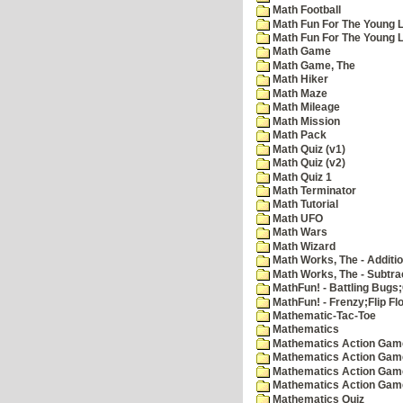
Math Football
Math Fun For The Young L
Math Fun For The Young Le
Math Game
Math Game, The
Math Hiker
Math Maze
Math Mileage
Math Mission
Math Pack
Math Quiz (v1)
Math Quiz (v2)
Math Quiz 1
Math Terminator
Math Tutorial
Math UFO
Math Wars
Math Wizard
Math Works, The - Additi
Math Works, The - Subtra
MathFun! - Battling Bugs
MathFun! - Frenzy;Flip Fl
Mathematic-Tac-Toe
Mathematics
Mathematics Action Games
Mathematics Action Game
Mathematics Action Game
Mathematics Action Game
Mathematics Quiz