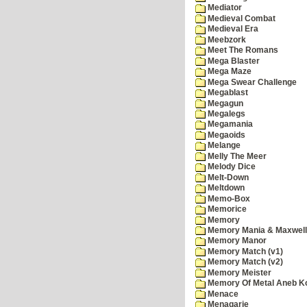
Mediator
Medieval Combat
Medieval Era
Meebzork
Meet The Romans
Mega Blaster
Mega Maze
Mega Swear Challenge
Megablast
Megagun
Megalegs
Megamania
Megaoids
Melange
Melly The Meer
Melody Dice
Melt-Down
Meltdown
Memo-Box
Memorice
Memory
Memory Mania & Maxwel
Memory Manor
Memory Match (v1)
Memory Match (v2)
Memory Meister
Memory Of Metal Aneb K
Menace
Menagarie