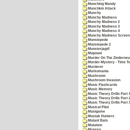
Munching Mandy
Munchkin Attack
Munchy
Munchy Madness
Munchy Madness 2
Munchy Madness 3
Munchy Madness 4
Munchy Madness Screen
Munsiepede
Munsiepede 2
Munsterjagd!
Mupouni
Murder On The Zinderneu
Murder-Mystery - Time To
Murderer
Murkomania
Mushroom
Mushroom Invasion
Music Flashcards
Music Memory
Music Theory Drills Part 
Music Theory Drills Part 2
Music Theory Drills Part 3
Musical Pilot
Musigame
Mustak Hunters
Mutant Bats
Mutation
Muxeso