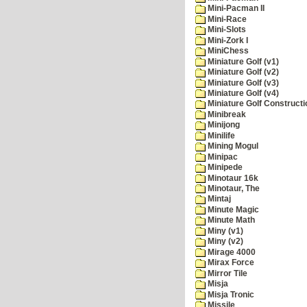
Mini-Pacman II
Mini-Race
Mini-Slots
Mini-Zork I
MiniChess
Miniature Golf (v1)
Miniature Golf (v2)
Miniature Golf (v3)
Miniature Golf (v4)
Miniature Golf Constructi
Minibreak
Minijong
Minilife
Mining Mogul
Minipac
Minipede
Minotaur 16k
Minotaur, The
Mintaj
Minute Magic
Minute Math
Miny (v1)
Miny (v2)
Mirage 4000
Mirax Force
Mirror Tile
Misja
Misja Tronic
Missile