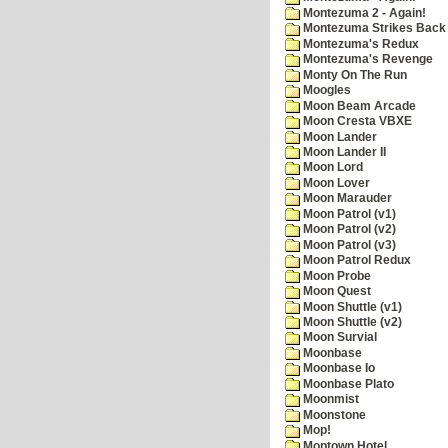
Montezuma 2 - Again!
Montezuma Strikes Back
Montezuma's Redux
Montezuma's Revenge
Monty On The Run
Moogles
Moon Beam Arcade
Moon Cresta VBXE
Moon Lander
Moon Lander II
Moon Lord
Moon Lover
Moon Marauder
Moon Patrol (v1)
Moon Patrol (v2)
Moon Patrol (v3)
Moon Patrol Redux
Moon Probe
Moon Quest
Moon Shuttle (v1)
Moon Shuttle (v2)
Moon Survial
Moonbase
Moonbase Io
Moonbase Plato
Moonmist
Moonstone
Mop!
Moptown Hotel