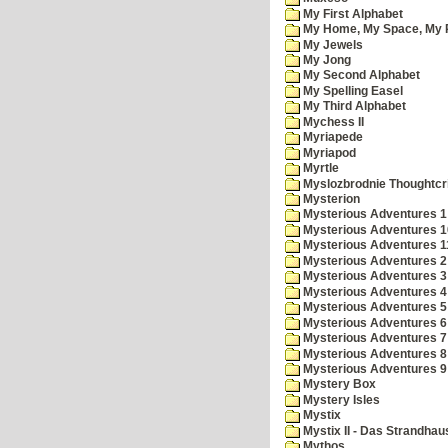
My First Alphabet
My Home, My Space, My 
My Jewels
My Jong
My Second Alphabet
My Spelling Easel
My Third Alphabet
Mychess II
Myriapede
Myriapod
Myrtle
Myslozbrodnie Thoughtc
Mysterion
Mysterious Adventures 1
Mysterious Adventures 10 
Mysterious Adventures 
Mysterious Adventures 2
Mysterious Adventures 3
Mysterious Adventures 4
Mysterious Adventures 5
Mysterious Adventures 6
Mysterious Adventures 7 
Mysterious Adventures 8
Mysterious Adventures 
Mystery Box
Mystery Isles
Mystix
Mystix II - Das Strandhau
Mythos