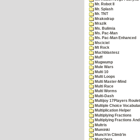
Mr. Robot II
Mr. Splash
Mr. TNT
Mrakodrap
Mrazik
Ms. Bulimia
Ms. Pac-Man
Ms. Pac-Man Enhanced
Msciciel
Mt Rock
Muchblastesz
Muff
Mugwump
Mule Wars
Multi 10
Multi Loops
Multi Master-Mind
Multi Race
Multi Worms
Multi-Dash
Multijoy 17Players Roulet
Multiple Choice Vocabula
Multiplication Helper
Multiplying Fractions
Multiplying Fractions And
Multris
Muminki
Munch'in Climb'in
Munchers