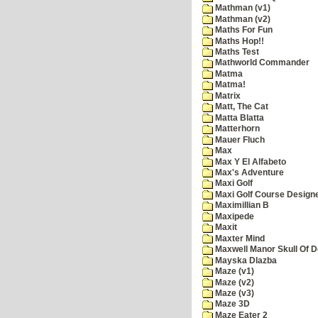
Mathman (v1)
Mathman (v2)
Maths For Fun
Maths Hop!!
Maths Test
Mathworld Commander
Matma
Matma!
Matrix
Matt, The Cat
Matta Blatta
Matterhorn
Mauer Fluch
Max
Max Y El Alfabeto
Max's Adventure
Maxi Golf
Maxi Golf Course Design
Maximillian B
Maxipede
Maxit
Maxter Mind
Maxwell Manor Skull Of 
Mayska Dlazba
Maze (v1)
Maze (v2)
Maze (v3)
Maze 3D
Maze Eater 2