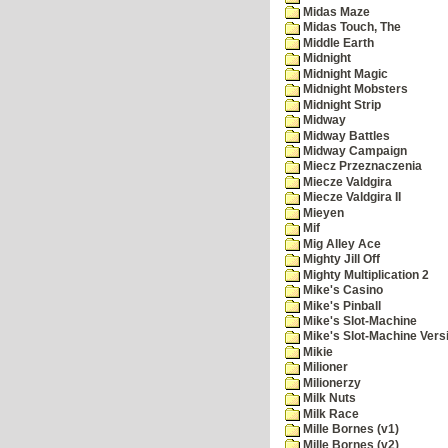
Midas Maze
Midas Touch, The
Middle Earth
Midnight
Midnight Magic
Midnight Mobsters
Midnight Strip
Midway
Midway Battles
Midway Campaign
Miecz Przeznaczenia
Miecze Valdgira
Miecze Valdgira II
Mieyen
Mif
Mig Alley Ace
Mighty Jill Off
Mighty Multiplication 2
Mike's Casino
Mike's Pinball
Mike's Slot-Machine
Mike's Slot-Machine Versi
Mikie
Milioner
Milionerzy
Milk Nuts
Milk Race
Mille Bornes (v1)
Mille Bornes (v2)