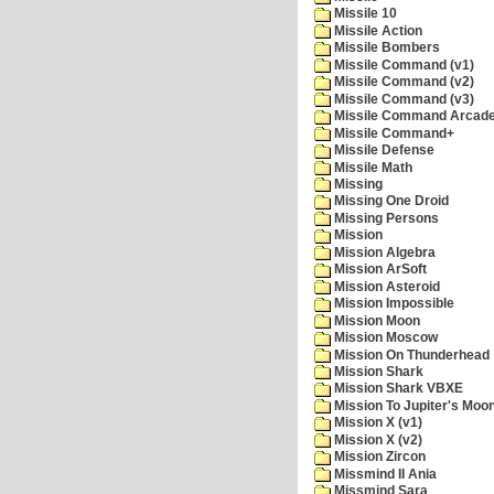
Missile 10
Missile Action
Missile Bombers
Missile Command (v1)
Missile Command (v2)
Missile Command (v3)
Missile Command Arcad
Missile Command+
Missile Defense
Missile Math
Missing
Missing One Droid
Missing Persons
Mission
Mission Algebra
Mission ArSoft
Mission Asteroid
Mission Impossible
Mission Moon
Mission Moscow
Mission On Thunderhead
Mission Shark
Mission Shark VBXE
Mission To Jupiter's Moo
Mission X (v1)
Mission X (v2)
Mission Zircon
Missmind II Ania
Missmind Sara