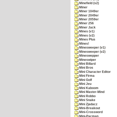
Minefield (v2)
Miner
Miner 1049er
Miner 2049er
Miner 2059er
Miner 256
Miner Jack
Mines (v1)
Mines (v2)
Mines Plus
Mines!
Minesweeper (v1)
Minesweeper (v2)
Mineswepper
Mineswiper
Mini Billard
Mini Bros
Mini Character Editor
Mini Firma
Mini Golf
Mini Jeu
Mini Kaboom
Mini Master-Mind
Mini Robbo
Mini Snake
Mini Zjadacz
Mini-Breakout
Mini-Crossword
Mini-Pacman