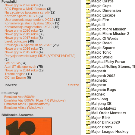
Magic Castle
Poradniki
Nowe gry w 2026 roku
(1)
Magic Cups
SFX-Engine w MAD Pascalu
(3)
Magic Dimension
Narzędzie do tworzenia scrolli
(12)
Magic Escape
Kartridż Sparta DOS X
(6)
Usprawnienia magnetofonu XC12
(12)
Magic Fire
Konserwacja stacji dysków 1050
(19)
Magic III
Konserwacja magnetofonu XC12
(15)
Magic Micro Mission
Nowe gry w 2020 roku
(2)
Magic Micro Mission 2
Nowe gry w 2019 roku
(35)
Nowe gry w 2017 roku
(3)
Magic Of Words
Larek pokazuje
(40)
Magic Read
Emulacja ZX Spectrum na VBXE
(26)
Magic Square
Nowe gry w 2016 roku
(7)
Nowe gry w 2015 roku
(4)
Magic Tonic
Partycjonowanie karty SIDE (APT/FAT16/FAT32)
Magic World
(1)
Magical Fairy Force
BMPVIEW
(34)
Magical Rolling Stones, T
Atari ST dla opornych
(75)
Nowe gry w 2014 roku
(19)
Magnetit
Tritone engine
(11)
Magnetit 2002
QChan Engine
(6)
Magnetix
nowsze
starsze
Magneto
Magneto Bugs
Emulatory
Magnex
Emulator Atari800Win
Mah Jong
Emulator Atari800Win PLus 4.0 (Windows)
Mahjong XE
Emulator Atari++ (multiplatform)
Emulator Altirra (Windows)
Mahna-Malysz
Mail Order Monsters
Biblioteka Atarowca
Major Blink
Major Blink 2020
Major Bronx
Major League Hockey