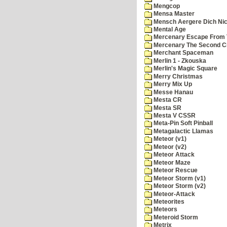
Mengcop
Mensa Master
Mensch Aergere Dich Nic
Mental Age
Mercenary Escape From 
Mercenary The Second C
Merchant Spaceman
Merlin 1 - Zkouska
Merlin's Magic Square
Merry Christmas
Merry Mix Up
Messe Hanau
Mesta CR
Mesta SR
Mesta V CSSR
Meta-Pin Soft Pinball
Metagalactic Llamas
Meteor (v1)
Meteor (v2)
Meteor Attack
Meteor Maze
Meteor Rescue
Meteor Storm (v1)
Meteor Storm (v2)
Meteor-Attack
Meteorites
Meteors
Meteroid Storm
Metrix