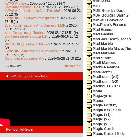
MIDI Maze
KWAS #40 live
z 2026-06-27 12:53 (167)
MITE
Spotkanie z grupą USSR
z 2026-06-26 19:36 (11)
KWAS #40 - zabierzcie Atari Portfolio!
z 2026-06-23
MJR Boulder Dash
08:12 (0)
MJR Boulder Dash 2
KWAS #40 - naprawa retrosprzętu
z 2026-06-21
MVSBC Galactica
17:15 (1)
MacPhee's Fortune
Sceny z demosceny #7 z Bigerem i MBR
z 2026-
06-19 22:08 (0)
Mad Games
Atari Floppy Image Toolkit
z 2026-06-17 13:51 (9)
Mad Genius
Spotkanie online z grupą LST
z 2026-06-16 16:32
Mad Jax Death Races
(17)
Recoil zintegrowany z macOS
z 2026-06-13 21:34
Mad Marble
(5)
Mad Marble Maze, The
KWAS #40 odbędzie się w Katowicach
z 2026-06-
Mad Marbles
07 17:59 (25)
Mad Stone
Commodore po atarowsku
z 2026-05-28 21:50 (21)
Mad! Masons
«« nowsze
starsze »»
Mad's Revenge
Mad-Netter
AtariOnline.pl na YouTube
Madhouse (v1)
Madhouse (v2)
Madhouse 2023
Mafia
Magazynier
Magia
Magia Fortuny
Magia Krysztalu
Magic (v1)
Magic (v2)
Magic (v3)
Magic Cards
Pomocnik/Helper
Magic Carpet Ride