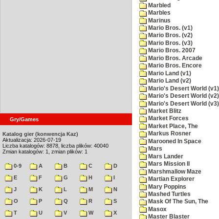
Marbled
Marbles
Marinus
Mario Bros. (v1)
Mario Bros. (v2)
Mario Bros. (v3)
Mario Bros. 2007
Mario Bros. Arcade
Mario Bros. Encore
Mario Land (v1)
Mario Land (v2)
Mario's Desert World (v1)
Mario's Desert World (v2)
Mario's Desert World (v3)
Market Blitz
Market Forces
Gry/Games
Market Place, The
Markus Rosner
Katalog gier (konwencja Kaz)
Aktualizacja: 2026-07-19
Marooned In Space
Liczba katalogów: 8878, liczba plików: 40040
Mars
Zmian katalogów: 1, zmian plików: 1
Mars Lander
Mars Mission II
0-9
A
B
C
D
Marshmallow Maze
E
F
G
H
I
Martian Explorer
Mary Poppins
J
K
L
M
N
Mashed Turtles
O
P
Q
R
S
Mask Of The Sun, The
Masox
T
U
V
W
X
Master Blaster