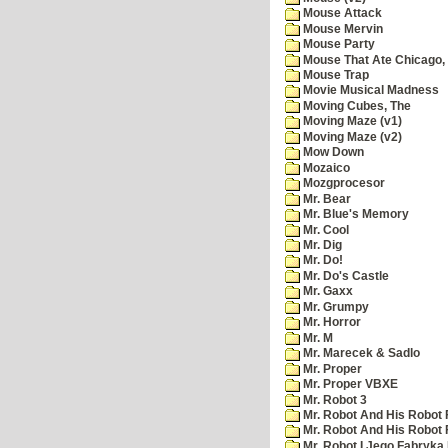
Mouse Attack
Mouse Mervin
Mouse Party
Mouse That Ate Chicago,
Mouse Trap
Movie Musical Madness
Moving Cubes, The
Moving Maze (v1)
Moving Maze (v2)
Mow Down
Mozaico
Mozgprocesor
Mr. Bear
Mr. Blue's Memory
Mr. Cool
Mr. Dig
Mr. Do!
Mr. Do's Castle
Mr. Gaxx
Mr. Grumpy
Mr. Horror
Mr. M
Mr. Marecek & Sadlo
Mr. Proper
Mr. Proper VBXE
Mr. Robot 3
Mr. Robot And His Robot 
Mr. Robot And His Robot
Mr. Robot I Jego Fabryka