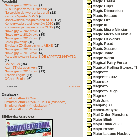
Magic Castle
Poradniki
Nowe gry w 2026 roku
(1)
Magic Cups
SFX-Engine w MAD Pascalu
(3)
Magic Dimension
Narzędzie do tworzenia scrolli
(12)
Magic Escape
Kartridż Sparta DOS X
(6)
Usprawnienia magnetofonu XC12
(12)
Magic Fire
Konserwacja stacji dysków 1050
(19)
Magic III
Konserwacja magnetofonu XC12
(15)
Magic Micro Mission
Nowe gry w 2020 roku
(2)
Magic Micro Mission 2
Nowe gry w 2019 roku
(35)
Nowe gry w 2017 roku
(3)
Magic Of Words
Larek pokazuje
(40)
Magic Read
Emulacja ZX Spectrum na VBXE
(26)
Magic Square
Nowe gry w 2016 roku
(7)
Nowe gry w 2015 roku
(4)
Magic Tonic
Partycjonowanie karty SIDE (APT/FAT16/FAT32)
Magic World
(1)
Magical Fairy Force
BMPVIEW
(34)
Magical Rolling Stones, T
Atari ST dla opornych
(75)
Nowe gry w 2014 roku
(19)
Magnetit
Tritone engine
(11)
Magnetit 2002
QChan Engine
(6)
Magnetix
nowsze
starsze
Magneto
Magneto Bugs
Emulatory
Magnex
Emulator Atari800Win
Mah Jong
Emulator Atari800Win PLus 4.0 (Windows)
Mahjong XE
Emulator Atari++ (multiplatform)
Emulator Altirra (Windows)
Mahna-Malysz
Mail Order Monsters
Biblioteka Atarowca
Major Blink
Major Blink 2020
Major Bronx
Major League Hockey