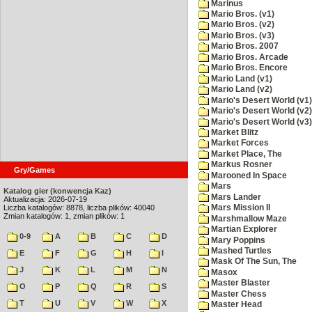
Marinus
Mario Bros. (v1)
Mario Bros. (v2)
Mario Bros. (v3)
Mario Bros. 2007
Mario Bros. Arcade
Mario Bros. Encore
Mario Land (v1)
Mario Land (v2)
Mario's Desert World (v1)
Mario's Desert World (v2)
Mario's Desert World (v3)
Market Blitz
Market Forces
Market Place, The
Markus Rosner
Gry/Games
Marooned In Space
Mars
Katalog gier (konwencja Kaz)
Mars Lander
Aktualizacja: 2026-07-19
Liczba katalogów: 8878, liczba plików: 40040
Mars Mission II
Zmian katalogów: 1, zmian plików: 1
Marshmallow Maze
Martian Explorer
0-9
A
B
C
D
Mary Poppins
Mashed Turtles
E
F
G
H
I
Mask Of The Sun, The
J
K
L
M
N
Masox
Master Blaster
O
P
Q
R
S
Master Chess
T
U
V
W
X
Master Head