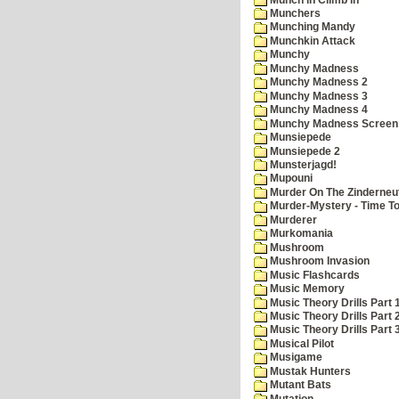
Munchers
Munching Mandy
Munchkin Attack
Munchy
Munchy Madness
Munchy Madness 2
Munchy Madness 3
Munchy Madness 4
Munchy Madness Screen
Munsiepede
Munsiepede 2
Munsterjagd!
Mupouni
Murder On The Zinderneu
Murder-Mystery - Time To
Murderer
Murkomania
Mushroom
Mushroom Invasion
Music Flashcards
Music Memory
Music Theory Drills Part 
Music Theory Drills Part 2
Music Theory Drills Part 3
Musical Pilot
Musigame
Mustak Hunters
Mutant Bats
Mutation