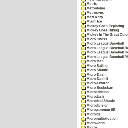
Metrix
Metrodome
Metrosync
Mezi Kozy
Miami Ice
Mickey Goes Exploring
Mickey Goes Hiking
Mickey In The Great Outd
Micro Chess
Micro League Baseball
Micro League Baseball Bo
Micro League Baseball G
Micro League Baseball Pl
Micro Man
Micro Sailing
Micro Shuttle
Micro-Dash
Micro-Dash II
Micro-Environ
Micro-Soukoban
Microaddition
Microdash
Microdeal Shuttle
Microdivision
Microgammon SB
Microids
Micromultiplication
Microworld
Microx