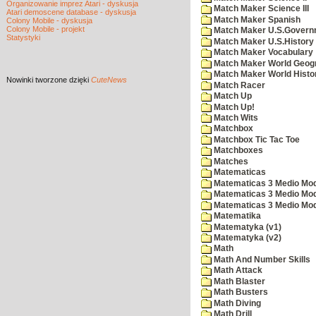
Organizowanie imprez Atari - dyskusja
Match Maker Science III
Atari demoscene database - dyskusja
Match Maker Spanish
Colony Mobile - dyskusja
Colony Mobile - projekt
Match Maker U.S.Govern
Statystyki
Match Maker U.S.History
Match Maker Vocabulary
Match Maker World Geog
Match Maker World Histo
Nowinki
tworzone dzięki
CuteNews
Match Racer
Match Up
Match Up!
Match Wits
Matchbox
Matchbox Tic Tac Toe
Matchboxes
Matches
Matematicas
Matematicas 3 Medio Mod
Matematicas 3 Medio Mod
Matematicas 3 Medio Mod
Matematika
Matematyka (v1)
Matematyka (v2)
Math
Math And Number Skills
Math Attack
Math Blaster
Math Busters
Math Diving
Math Drill