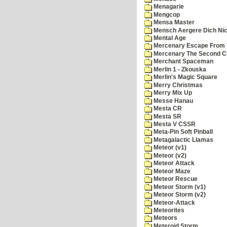
Menagarie
Mengcop
Mensa Master
Mensch Aergere Dich Nic
Mental Age
Mercenary Escape From 
Mercenary The Second C
Merchant Spaceman
Merlin 1 - Zkouska
Merlin's Magic Square
Merry Christmas
Merry Mix Up
Messe Hanau
Mesta CR
Mesta SR
Mesta V CSSR
Meta-Pin Soft Pinball
Metagalactic Llamas
Meteor (v1)
Meteor (v2)
Meteor Attack
Meteor Maze
Meteor Rescue
Meteor Storm (v1)
Meteor Storm (v2)
Meteor-Attack
Meteorites
Meteors
Meteroid Storm