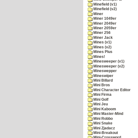
Minefield (v1)
Minefield (v2)
Miner
Miner 1049er
Miner 2049er
Miner 2059er
Miner 256
Miner Jack
Mines (v1)
Mines (v2)
Mines Plus
Mines!
Minesweeper (v1)
Minesweeper (v2)
Mineswepper
Mineswiper
Mini Billard
Mini Bros
Mini Character Editor
Mini Firma
Mini Golf
Mini Jeu
Mini Kaboom
Mini Master-Mind
Mini Robbo
Mini Snake
Mini Zjadacz
Mini-Breakout
Mini-Crossword