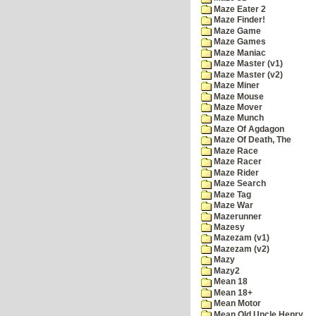
Maze Eater 2
Maze Finder!
Maze Game
Maze Games
Maze Maniac
Maze Master (v1)
Maze Master (v2)
Maze Miner
Maze Mouse
Maze Mover
Maze Munch
Maze Of Agdagon
Maze Of Death, The
Maze Race
Maze Racer
Maze Rider
Maze Search
Maze Tag
Maze War
Mazerunner
Mazesy
Mazezam (v1)
Mazezam (v2)
Mazy
Mazy2
Mean 18
Mean 18+
Mean Motor
Mean Old Uncle Henry