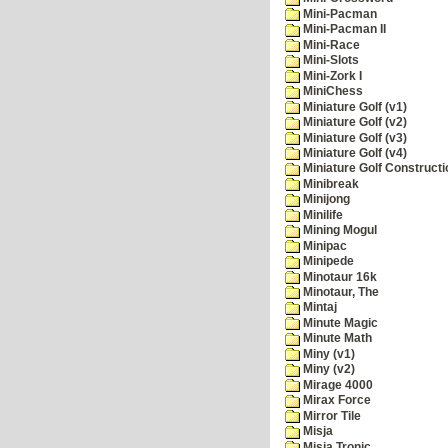
Mini-Pacman
Mini-Pacman II
Mini-Race
Mini-Slots
Mini-Zork I
MiniChess
Miniature Golf (v1)
Miniature Golf (v2)
Miniature Golf (v3)
Miniature Golf (v4)
Miniature Golf Constructi
Minibreak
Minijong
Minilife
Mining Mogul
Minipac
Minipede
Minotaur 16k
Minotaur, The
Mintaj
Minute Magic
Minute Math
Miny (v1)
Miny (v2)
Mirage 4000
Mirax Force
Mirror Tile
Misja
Misja Tronic