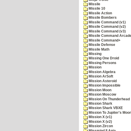
Missile
Missile 10
Missile Action
Missile Bombers
Missile Command (v1)
Missile Command (v2)
Missile Command (v3)
Missile Command Arcad
Missile Command+
Missile Defense
Missile Math
Missing
Missing One Droid
Missing Persons
Mission
Mission Algebra
Mission ArSoft
Mission Asteroid
Mission Impossible
Mission Moon
Mission Moscow
Mission On Thunderhead
Mission Shark
Mission Shark VBXE
Mission To Jupiter's Moo
Mission X (v1)
Mission X (v2)
Mission Zircon
Missmind II Ania