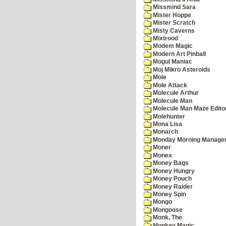
Missmind Sara
Mister Hoppe
Mister Scratch
Misty Caverns
Mixtrood
Modem Magic
Modern Art Pinball
Mogul Maniac
Moj Mikro Asteroids
Mole
Mole Attack
Molecule Arthur
Molecule Man
Molecule Man Maze Edito
Molehunter
Mona Lisa
Monarch
Monday Morning Manage
Moner
Monex
Money Bags
Money Hungry
Money Pouch
Money Raider
Money Spin
Mongo
Mongoose
Monk, The
Monkey Magic