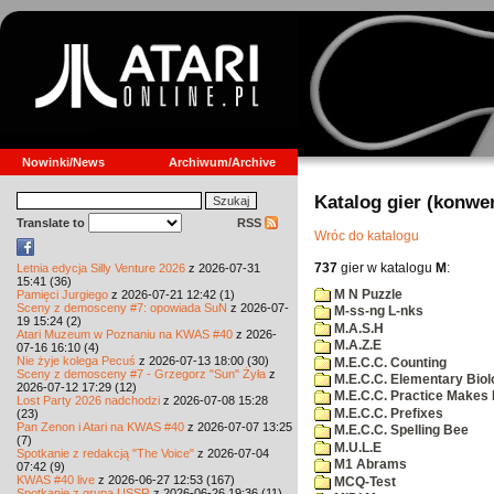
Nowinki/News
Archiwum/Archive
Katalog gier (konwe
Translate to
RSS
Wróc do katalogu
737
gier w katalogu
M
:
Letnia edycja Silly Venture 2026
z 2026-07-31
15:41 (36)
M N Puzzle
Pamięci Jurgiego
z 2026-07-21 12:42 (1)
Sceny z demosceny #7: opowiada SuN
z 2026-07-
M-ss-ng L-nks
19 15:24 (2)
M.A.S.H
Atari Muzeum w Poznaniu na KWAS #40
z 2026-
M.A.Z.E
07-16 16:10 (4)
Nie żyje kolega Pecuś
z 2026-07-13 18:00 (30)
M.E.C.C. Counting
Sceny z demosceny #7 - Grzegorz "Sun" Żyła
z
M.E.C.C. Elementary Biol
2026-07-12 17:29 (12)
M.E.C.C. Practice Makes 
Lost Party 2026 nadchodzi
z 2026-07-08 15:28
M.E.C.C. Prefixes
(23)
Pan Zenon i Atari na KWAS #40
z 2026-07-07 13:25
M.E.C.C. Spelling Bee
(7)
M.U.L.E
Spotkanie z redakcją "The Voice"
z 2026-07-04
M1 Abrams
07:42 (9)
KWAS #40 live
z 2026-06-27 12:53 (167)
MCQ-Test
Spotkanie z grupą USSR
z 2026-06-26 19:36 (11)