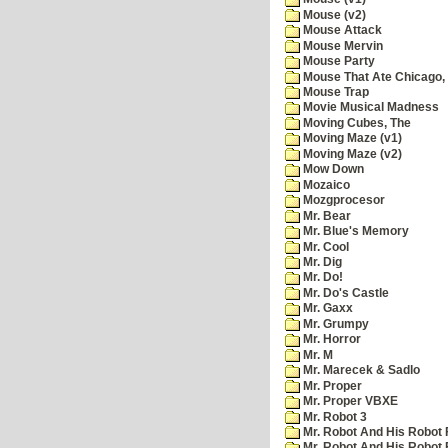
Mouse (v2)
Mouse Attack
Mouse Mervin
Mouse Party
Mouse That Ate Chicago,
Mouse Trap
Movie Musical Madness
Moving Cubes, The
Moving Maze (v1)
Moving Maze (v2)
Mow Down
Mozaico
Mozgprocesor
Mr. Bear
Mr. Blue's Memory
Mr. Cool
Mr. Dig
Mr. Do!
Mr. Do's Castle
Mr. Gaxx
Mr. Grumpy
Mr. Horror
Mr. M
Mr. Marecek & Sadlo
Mr. Proper
Mr. Proper VBXE
Mr. Robot 3
Mr. Robot And His Robot 
Mr. Robot And His Robot