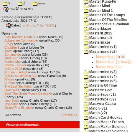
Master Kung-Fu
Y
Z
inne
Master Mind
Całość 3074 MB
Master Mind 1
Master Of The Lamps
Katalog gier (konwencja TOSEC)
Master Of The Mindfire
Aktualizacja: 2021-07-11
Master Steve's Poolball
Całość
,
md5
sha
(
7-Zip
,
TUGZip
)
Masterblazer
Masterit 2015
Opisy gier
"Old Towers" (Atari ST)
opisał Misza (19)
Mastermatch
Submarine Commander
opisał Kaz (36)
Mastermaze
Frogs
opisał Xeen (0)
Mastermind (v1)
Choplifter!
opisał Urborg (0)
Joust
opisał Urborg (17)
Mastermind (v2)
Commando
opisał Urborg (35)
Mastermind (b).atr
Mario Bros
opisał Urborg (13)
Xenophobe
opisał Urborg (36)
Mastermind (b,cload).
Robbo Forever
opisał tbxx (16)
Mastermind.bas
Kolony 2106
opisał tbxx (3)
Mastermind (v3)
Archon II: Adept
opisał Urborg/TDC (9)
Spitfire Ace/Hellcat Ace
opisał Farscape (9)
Mastermind (v4)
Wyspa
opisał Kaz (9)
Mastermind (v5)
Archon
opisał Urborg/TDC (16)
Masters Of Time
The Last Starfighter
opisał TDC (30)
Dwie Wieże
opisał Muffy (19)
Masters' Golf
Basil The Great Mouse Detective
opisał Charlie
Mastertype (v1)
Cherry (125)
Mastertype (v2)
Inny Świat
opisał Charlie Cherry (17)
Maszyna Czasu
Inspektor
opisał Charlie Cherry (19)
Grand Prix Simulator
opisał Charlie Cherry (16)
Match (v1)
Match (v2)
«« nowsze
starsze »»
Match Card Hockey
Match Maker French
Wewnętrzne/Internals
Match Maker Science I
Match Maker Science II