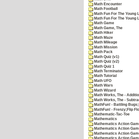
Math Encounter
Math Football
Math Fun For The Young L
Math Fun For The Young Le
Math Game
Math Game, The
Math Hiker
Math Maze
Math Mileage
Math Mission
Math Pack
Math Quiz (v1)
Math Quiz (v2)
Math Quiz 1
Math Terminator
Math Tutorial
Math UFO
Math Wars
Math Wizard
Math Works, The - Additi
Math Works, The - Subtra
MathFun! - Battling Bugs
MathFun! - Frenzy;Flip Fl
Mathematic-Tac-Toe
Mathematics
Mathematics Action Games
Mathematics Action Game
Mathematics Action Game
Mathematics Action Game