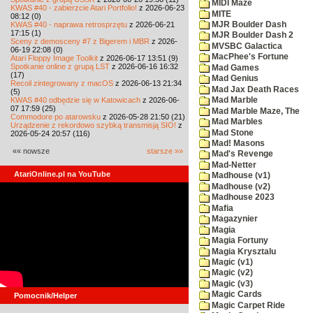
MIDI Maze
KWAS #40 - zabierzcie Atari Portfolio!
z 2026-06-23
MITE
08:12 (0)
KWAS #40 - naprawa retrosprzętu
z 2026-06-21
MJR Boulder Dash
17:15 (1)
MJR Boulder Dash 2
Sceny z demosceny #7 z Bigerem i MBR
z 2026-
MVSBC Galactica
06-19 22:08 (0)
MacPhee's Fortune
Atari Floppy Image Toolkit
z 2026-06-17 13:51 (9)
Spotkanie online z grupą LST
z 2026-06-16 16:32
Mad Games
(17)
Mad Genius
Recoil zintegrowany z macOS
z 2026-06-13 21:34
Mad Jax Death Races
(5)
KWAS #40 odbędzie się w Katowicach
z 2026-06-
Mad Marble
07 17:59 (25)
Mad Marble Maze, The
Commodore po atarowsku
z 2026-05-28 21:50 (21)
Mad Marbles
Urządzenie z rekordowo szybką transmisją SIO!
z
Mad Stone
2026-05-24 20:57 (116)
Mad! Masons
«« nowsze
starsze »»
Mad's Revenge
Mad-Netter
AtariOnline.pl na YouTube
Madhouse (v1)
Madhouse (v2)
Madhouse 2023
Mafia
Magazynier
Magia
Magia Fortuny
Magia Krysztalu
Magic (v1)
Magic (v2)
Magic (v3)
Magic Cards
Pomocnik/Helper
Magic Carpet Ride