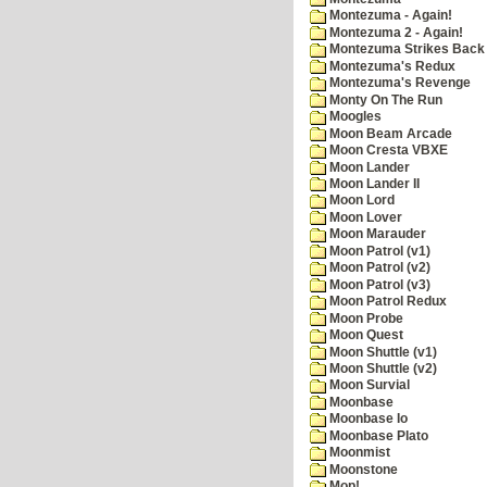
Montezuma - Again!
Montezuma 2 - Again!
Montezuma Strikes Back
Montezuma's Redux
Montezuma's Revenge
Monty On The Run
Moogles
Moon Beam Arcade
Moon Cresta VBXE
Moon Lander
Moon Lander II
Moon Lord
Moon Lover
Moon Marauder
Moon Patrol (v1)
Moon Patrol (v2)
Moon Patrol (v3)
Moon Patrol Redux
Moon Probe
Moon Quest
Moon Shuttle (v1)
Moon Shuttle (v2)
Moon Survial
Moonbase
Moonbase Io
Moonbase Plato
Moonmist
Moonstone
Mop!