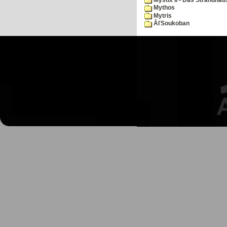
Mythos
Mytris
ÂľSoukoban