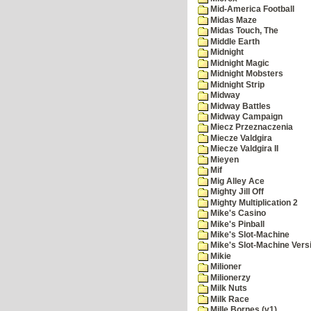
Mid-America Football
Midas Maze
Midas Touch, The
Middle Earth
Midnight
Midnight Magic
Midnight Mobsters
Midnight Strip
Midway
Midway Battles
Midway Campaign
Miecz Przeznaczenia
Miecze Valdgira
Miecze Valdgira II
Mieyen
Mif
Mig Alley Ace
Mighty Jill Off
Mighty Multiplication 2
Mike's Casino
Mike's Pinball
Mike's Slot-Machine
Mike's Slot-Machine Versi
Mikie
Milioner
Milionerzy
Milk Nuts
Milk Race
Mille Bornes (v1)