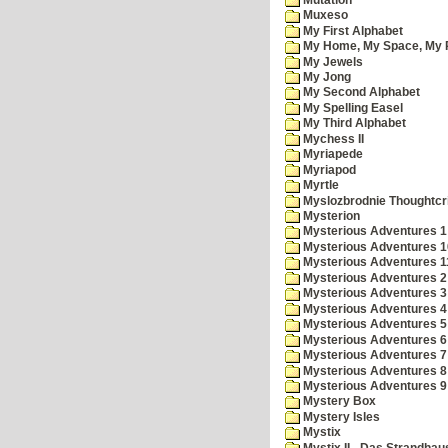
Muxeso
My First Alphabet
My Home, My Space, My 
My Jewels
My Jong
My Second Alphabet
My Spelling Easel
My Third Alphabet
Mychess II
Myriapede
Myriapod
Myrtle
Myslozbrodnie Thoughtc
Mysterion
Mysterious Adventures 1
Mysterious Adventures 10 
Mysterious Adventures 
Mysterious Adventures 2
Mysterious Adventures 3
Mysterious Adventures 4
Mysterious Adventures 5
Mysterious Adventures 6
Mysterious Adventures 7 
Mysterious Adventures 8
Mysterious Adventures 
Mystery Box
Mystery Isles
Mystix
Mystix II - Das Strandhau