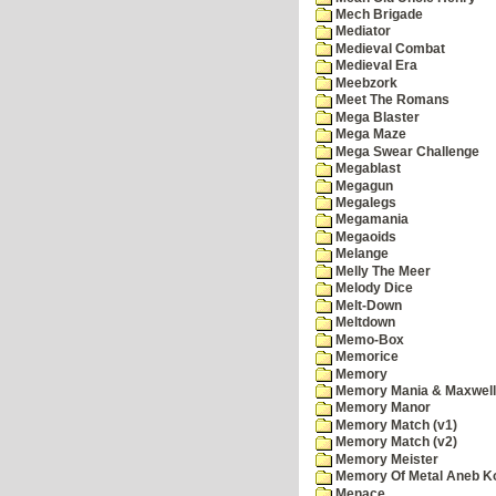
Mech Brigade
Mediator
Medieval Combat
Medieval Era
Meebzork
Meet The Romans
Mega Blaster
Mega Maze
Mega Swear Challenge
Megablast
Megagun
Megalegs
Megamania
Megaoids
Melange
Melly The Meer
Melody Dice
Melt-Down
Meltdown
Memo-Box
Memorice
Memory
Memory Mania & Maxwel
Memory Manor
Memory Match (v1)
Memory Match (v2)
Memory Meister
Memory Of Metal Aneb K
Menace