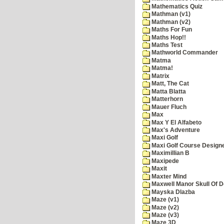
Mathematics Quiz
Mathman (v1)
Mathman (v2)
Maths For Fun
Maths Hop!!
Maths Test
Mathworld Commander
Matma
Matma!
Matrix
Matt, The Cat
Matta Blatta
Matterhorn
Mauer Fluch
Max
Max Y El Alfabeto
Max's Adventure
Maxi Golf
Maxi Golf Course Design
Maximillian B
Maxipede
Maxit
Maxter Mind
Maxwell Manor Skull Of 
Mayska Dlazba
Maze (v1)
Maze (v2)
Maze (v3)
Maze 3D