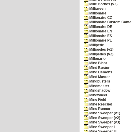
Mille Bornes (v2)
Milligreen
Millionaire
Millionaire CZ
Millionaire Custom Game 
Millionaire DE
Millionaire EN
Millionaire ES
Millionaire PL
Millipede
Millipedes (v1)
Millipedes (v2)
Millonario
Mind Blast
Mind Buster
Mind Demons
Mind Master
Mindbusters
Mindmaster
Mindshadow
Mindwheel
Mine Field
Mine Rescue!
Mine Runner
Mine Sweeper (v1)
Mine Sweeper (v2)
Mine Sweeper (v3)
Mine Sweeper I
Mine Sweeper III