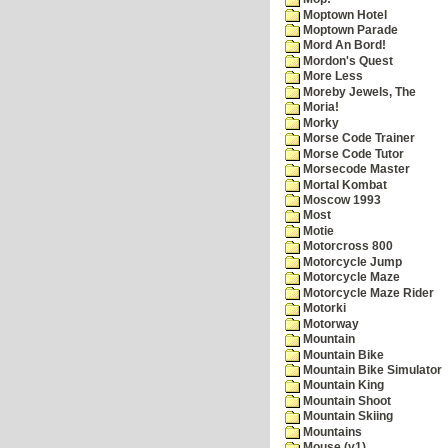
Moptown Hotel
Moptown Parade
Mord An Bord!
Mordon's Quest
More Less
Moreby Jewels, The
Moria!
Morky
Morse Code Trainer
Morse Code Tutor
Morsecode Master
Mortal Kombat
Moscow 1993
Most
Motie
Motorcross 800
Motorcycle Jump
Motorcycle Maze
Motorcycle Maze Rider
Motorki
Motorway
Mountain
Mountain Bike
Mountain Bike Simulator
Mountain King
Mountain Shoot
Mountain Skiing
Mountains
Mouse (v1)