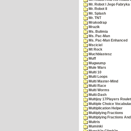
Mr. Robot I Jego Fabryka
Mr. Robot II
Mr. Splash
Mr. TNT
Mrakodrap
Mrazik
Ms. Bulimia
Ms. Pac-Man
Ms. Pac-Man Enhanced
Msciciel
Mt Rock
Muchblastesz
Muff
Mugwump
Mule Wars
Multi 10
Multi Loops
Multi Master-Mind
Multi Race
Multi Worms
Multi-Dash
Multijoy 17Players Roulet
Multiple Choice Vocabula
Multiplication Helper
Multiplying Fractions
Multiplying Fractions And
Multris
Muminki
Munch'in Climb'in