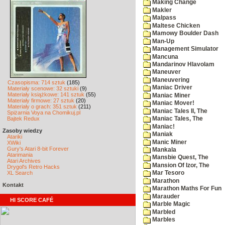
Making Change
Makler
Malpass
Maltese Chicken
Mamowy Boulder Dash
Man-Up
Management Simulator
Mancuna
Mandarinov Hlavolam
Maneuver
Maneuvering
Czasopisma: 714 sztuk
(185)
Maniac Driver
Materiały scenowe: 32 sztuki
(9)
Materiały książkowe: 141 sztuk
(55)
Maniac Miner
Materiały firmowe: 27 sztuk
(20)
Maniac Mover!
Materiały o grach: 351 sztuk
(211)
Maniac Tales II, The
Spiżarnia Voya na Chomikuj.pl
Bajtek Redux
Maniac Tales, The
Maniac!
Zasoby wiedzy
Maniak
Atariki
Manic Miner
XWiki
Gury's Atari 8-bit Forever
Mankala
Atarimania
Mansbie Quest, The
Atari Archives
Mansion Of Izor, The
Drygol's Retro Hacks
XL Search
Mar Tesoro
Marathon
Kontakt
Marathon Maths For Fun
Marauder
HI SCORE CAFÉ
Marble Magic
Marbled
Marbles