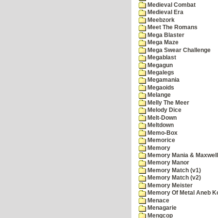
Medieval Combat
Medieval Era
Meebzork
Meet The Romans
Mega Blaster
Mega Maze
Mega Swear Challenge
Megablast
Megagun
Megalegs
Megamania
Megaoids
Melange
Melly The Meer
Melody Dice
Melt-Down
Meltdown
Memo-Box
Memorice
Memory
Memory Mania & Maxwel
Memory Manor
Memory Match (v1)
Memory Match (v2)
Memory Meister
Memory Of Metal Aneb K
Menace
Menagarie
Mengcop