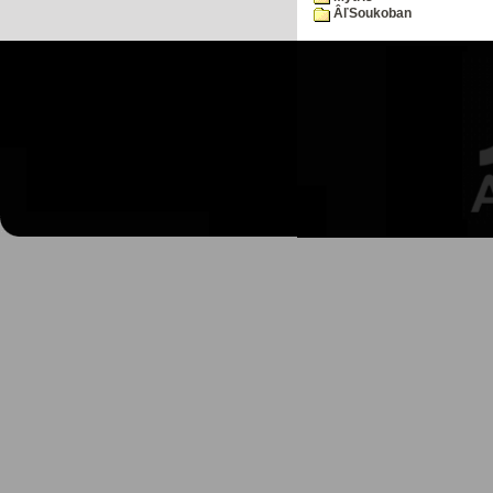
ÂľSoukoban