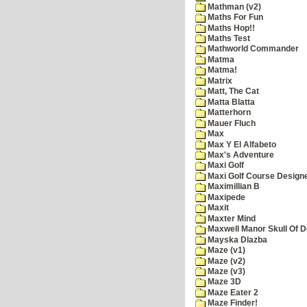
Mathman (v2)
Maths For Fun
Maths Hop!!
Maths Test
Mathworld Commander
Matma
Matma!
Matrix
Matt, The Cat
Matta Blatta
Matterhorn
Mauer Fluch
Max
Max Y El Alfabeto
Max's Adventure
Maxi Golf
Maxi Golf Course Design
Maximillian B
Maxipede
Maxit
Maxter Mind
Maxwell Manor Skull Of 
Mayska Dlazba
Maze (v1)
Maze (v2)
Maze (v3)
Maze 3D
Maze Eater 2
Maze Finder!