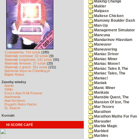
Making Change
Makler
Malpass
Maltese Chicken
Mamowy Boulder Dash
Man-Up
Management Simulator
Mancuna
Mandarinov Hlavolam
Maneuver
Maneuvering
Czasopisma: 714 sztuk
(185)
Maniac Driver
Materiały scenowe: 32 sztuki
(9)
Maniac Miner
Materiały książkowe: 141 sztuk
(55)
Materiały firmowe: 27 sztuk
(20)
Maniac Mover!
Materiały o grach: 351 sztuk
(211)
Maniac Tales II, The
Spiżarnia Voya na Chomikuj.pl
Maniac Tales, The
Bajtek Redux
Maniac!
Zasoby wiedzy
Maniak
Atariki
Manic Miner
XWiki
Mankala
Gury's Atari 8-bit Forever
Atarimania
Mansbie Quest, The
Atari Archives
Mansion Of Izor, The
Drygol's Retro Hacks
Mar Tesoro
XL Search
Marathon
Kontakt
Marathon Maths For Fun
Marauder
HI SCORE CAFÉ
Marble Magic
Marbled
Marbles