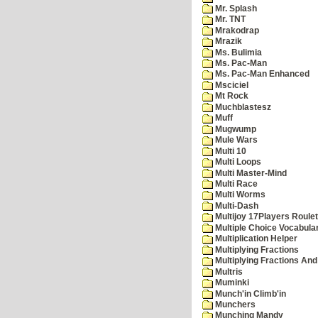
Mr. Splash
Mr. TNT
Mrakodrap
Mrazik
Ms. Bulimia
Ms. Pac-Man
Ms. Pac-Man Enhanced
Msciciel
Mt Rock
Muchblastesz
Muff
Mugwump
Mule Wars
Multi 10
Multi Loops
Multi Master-Mind
Multi Race
Multi Worms
Multi-Dash
Multijoy 17Players Roulet
Multiple Choice Vocabula
Multiplication Helper
Multiplying Fractions
Multiplying Fractions And
Multris
Muminki
Munch'in Climb'in
Munchers
Munching Mandy