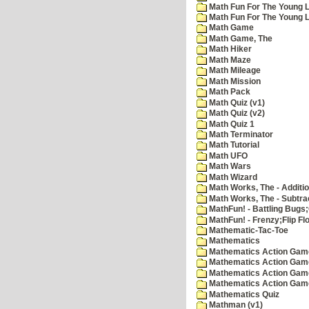
Math Fun For The Young L
Math Fun For The Young Le
Math Game
Math Game, The
Math Hiker
Math Maze
Math Mileage
Math Mission
Math Pack
Math Quiz (v1)
Math Quiz (v2)
Math Quiz 1
Math Terminator
Math Tutorial
Math UFO
Math Wars
Math Wizard
Math Works, The - Additi
Math Works, The - Subtra
MathFun! - Battling Bugs
MathFun! - Frenzy;Flip Fl
Mathematic-Tac-Toe
Mathematics
Mathematics Action Games
Mathematics Action Game
Mathematics Action Game
Mathematics Action Game
Mathematics Quiz
Mathman (v1)