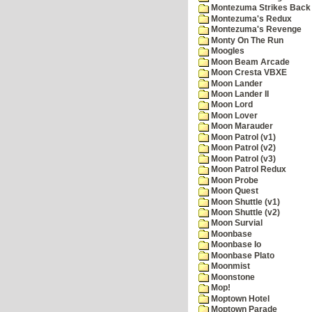
Montezuma Strikes Back
Montezuma's Redux
Montezuma's Revenge
Monty On The Run
Moogles
Moon Beam Arcade
Moon Cresta VBXE
Moon Lander
Moon Lander II
Moon Lord
Moon Lover
Moon Marauder
Moon Patrol (v1)
Moon Patrol (v2)
Moon Patrol (v3)
Moon Patrol Redux
Moon Probe
Moon Quest
Moon Shuttle (v1)
Moon Shuttle (v2)
Moon Survial
Moonbase
Moonbase Io
Moonbase Plato
Moonmist
Moonstone
Mop!
Moptown Hotel
Moptown Parade