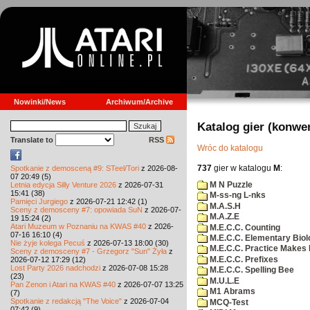
Nowinki/News
Archiwum/Archive
Katalog gier (konwe
Translate to
RSS
Wróc do katalogu
737
gier w katalogu
M
:
Spotkanie z demosceną #9: STeel/Tori
z 2026-08-
07 20:49 (5)
M N Puzzle
Letnia edycja Silly Venture 2026
z 2026-07-31
15:41 (38)
M-ss-ng L-nks
Pamięci Jurgiego
z 2026-07-21 12:42 (1)
M.A.S.H
Sceny z demosceny #7: opowiada SuN
z 2026-07-
M.A.Z.E
19 15:24 (2)
Atari Muzeum w Poznaniu na KWAS #40
z 2026-
M.E.C.C. Counting
07-16 16:10 (4)
M.E.C.C. Elementary Biol
Nie żyje kolega Pecuś
z 2026-07-13 18:00 (30)
M.E.C.C. Practice Makes 
Sceny z demosceny #7 - Grzegorz "Sun" Żyła
z
M.E.C.C. Prefixes
2026-07-12 17:29 (12)
Lost Party 2026 nadchodzi
z 2026-07-08 15:28
M.E.C.C. Spelling Bee
(23)
M.U.L.E
Pan Zenon i Atari na KWAS #40
z 2026-07-07 13:25
M1 Abrams
(7)
Spotkanie z redakcją "The Voice"
z 2026-07-04
MCQ-Test
07:42 (9)