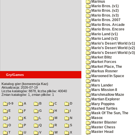
Marinus
Mario Bros. (v1)
Mario Bros. (v2)
Mario Bros. (v3)
Mario Bros. 2007
Mario Bros. Arcade
Mario Bros. Encore
Mario Land (v1)
Mario Land (v2)
Mario's Desert World (v1)
Mario's Desert World (v2)
Mario's Desert World (v3)
Market Blitz
Market Forces
Market Place, The
Markus Rosner
Gry/Games
Marooned In Space
Mars
Katalog gier (konwencja Kaz)
Mars Lander
Aktualizacja: 2026-07-19
Mars Mission II
Liczba katalogów: 8878, liczba plików: 40040
Marshmallow Maze
Zmian katalogów: 1, zmian plików: 1
Martian Explorer
0-9
A
B
C
D
Mary Poppins
Mashed Turtles
E
F
G
H
I
Mask Of The Sun, The
Masox
J
K
L
M
N
Master Blaster
O
P
Q
R
S
Master Chess
Master Head
T
U
V
W
X