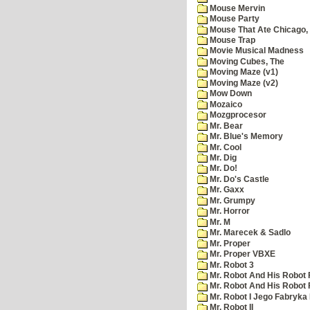
Mouse Mervin
Mouse Party
Mouse That Ate Chicago,
Mouse Trap
Movie Musical Madness
Moving Cubes, The
Moving Maze (v1)
Moving Maze (v2)
Mow Down
Mozaico
Mozgprocesor
Mr. Bear
Mr. Blue's Memory
Mr. Cool
Mr. Dig
Mr. Do!
Mr. Do's Castle
Mr. Gaxx
Mr. Grumpy
Mr. Horror
Mr. M
Mr. Marecek & Sadlo
Mr. Proper
Mr. Proper VBXE
Mr. Robot 3
Mr. Robot And His Robot 
Mr. Robot And His Robot
Mr. Robot I Jego Fabryka
Mr. Robot II