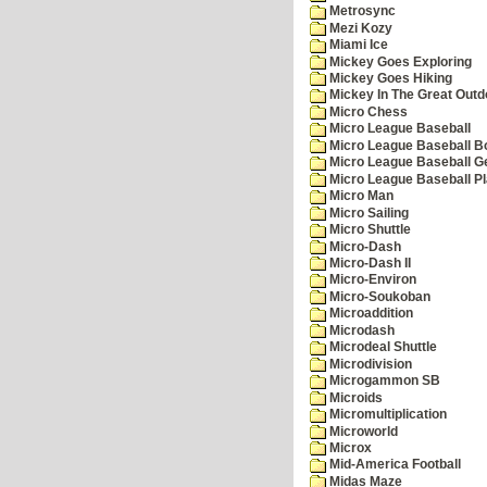
Metrosync
Mezi Kozy
Miami Ice
Mickey Goes Exploring
Mickey Goes Hiking
Mickey In The Great Outd
Micro Chess
Micro League Baseball
Micro League Baseball Bo
Micro League Baseball G
Micro League Baseball Pl
Micro Man
Micro Sailing
Micro Shuttle
Micro-Dash
Micro-Dash II
Micro-Environ
Micro-Soukoban
Microaddition
Microdash
Microdeal Shuttle
Microdivision
Microgammon SB
Microids
Micromultiplication
Microworld
Microx
Mid-America Football
Midas Maze