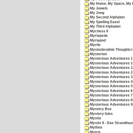
My Home, My Space, My 
My Jewels
My Jong
My Second Alphabet
My Spelling Easel
My Third Alphabet
Mychess II
Myriapede
Myriapod
Myrtle
Myslozbrodnie Thoughtc
Mysterion
Mysterious Adventures 1
Mysterious Adventures 10 
Mysterious Adventures 
Mysterious Adventures 2
Mysterious Adventures 3
Mysterious Adventures 4
Mysterious Adventures 5
Mysterious Adventures 6
Mysterious Adventures 7 
Mysterious Adventures 8
Mysterious Adventures 
Mystery Box
Mystery Isles
Mystix
Mystix II - Das Strandhau
Mythos
Mytris