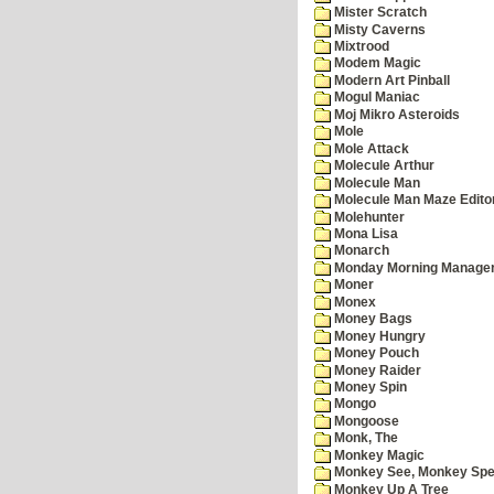
Mister Scratch
Misty Caverns
Mixtrood
Modem Magic
Modern Art Pinball
Mogul Maniac
Moj Mikro Asteroids
Mole
Mole Attack
Molecule Arthur
Molecule Man
Molecule Man Maze Edito
Molehunter
Mona Lisa
Monarch
Monday Morning Manage
Moner
Monex
Money Bags
Money Hungry
Money Pouch
Money Raider
Money Spin
Mongo
Mongoose
Monk, The
Monkey Magic
Monkey See, Monkey Spe
Monkey Up A Tree