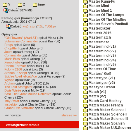
Master Kung-Fu
Y
Z
inne
Master Mind
Całość 3074 MB
Master Mind 1
Master Of The Lamps
Katalog gier (konwencja TOSEC)
Master Of The Mindfire
Aktualizacja: 2021-07-11
Master Steve's Poolball
Całość
,
md5
sha
(
7-Zip
,
TUGZip
)
Masterblazer
Masterit 2015
Opisy gier
Mastermatch
"Old Towers" (Atari ST)
opisał Misza (19)
Submarine Commander
opisał Kaz (36)
Mastermaze
Frogs
opisał Xeen (0)
Mastermind (v1)
Choplifter!
opisał Urborg (0)
Mastermind (v2)
Joust
opisał Urborg (17)
Commando
opisał Urborg (35)
Mastermind (v3)
Mario Bros
opisał Urborg (13)
Mastermind (v4)
Xenophobe
opisał Urborg (36)
Mastermind (v5)
Robbo Forever
opisał tbxx (16)
Masters Of Time
Kolony 2106
opisał tbxx (3)
Archon II: Adept
opisał Urborg/TDC (9)
Masters' Golf
Spitfire Ace/Hellcat Ace
opisał Farscape (9)
Mastertype (v1)
Wyspa
opisał Kaz (9)
Mastertype (v2)
Archon
opisał Urborg/TDC (16)
The Last Starfighter
opisał TDC (30)
Maszyna Czasu
Dwie Wieże
opisał Muffy (19)
Match (v1)
Basil The Great Mouse Detective
opisał Charlie
Match (v2)
Cherry (125)
Match Card Hockey
Inny Świat
opisał Charlie Cherry (17)
Inspektor
opisał Charlie Cherry (19)
Match Maker French
Grand Prix Simulator
opisał Charlie Cherry (16)
Match Maker Science I
Match Maker Science II
«« nowsze
starsze »»
Match Maker Science III
Match Maker Spanish
Wewnętrzne/Internals
Match Maker U.S.Govern