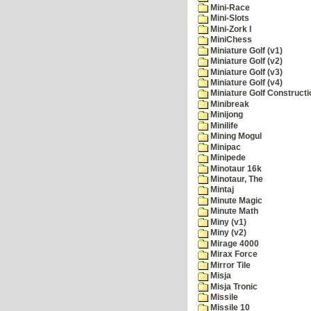
Mini-Race
Mini-Slots
Mini-Zork I
MiniChess
Miniature Golf (v1)
Miniature Golf (v2)
Miniature Golf (v3)
Miniature Golf (v4)
Miniature Golf Constructi
Minibreak
Minijong
Minilife
Mining Mogul
Minipac
Minipede
Minotaur 16k
Minotaur, The
Mintaj
Minute Magic
Minute Math
Miny (v1)
Miny (v2)
Mirage 4000
Mirax Force
Mirror Tile
Misja
Misja Tronic
Missile
Missile 10