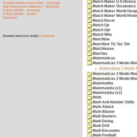
Match Maker U.S.History
Organizowanie imprez Atari - dyskusja
Match Maker Vocabulary
Atari demoscene database - dyskusja
Colony Mobile - dyskusja
Match Maker World Geog
Colony Mobile - projekt
Match Maker World Histo
Statystyki
Match Racer
Match Up
Match Up!
Match Wits
Nowinki
tworzone dzięki
CuteNews
Matchbox
Matchbox Tic Tac Toe
Matchboxes
Matches
Matematicas
Matematicas 3 Medio Mod
Matematicas 3 Medio 
Matematicas 3 Medio Mod
Matematicas 3 Medio Mod
Matematika
Matematyka (v1)
Matematyka (v2)
Math
Math And Number Skills
Math Attack
Math Blaster
Math Busters
Math Diving
Math Drill
Math Encounter
Math Football