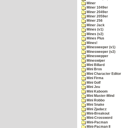
Miner
Miner 1049er
Miner 2049er
Miner 2059er
Miner 256
Miner Jack
Mines (v1)
Mines (v2)
Mines Plus
Mines!
Minesweeper (v1)
Minesweeper (v2)
Mineswepper
Mineswiper
Mini Billard
Mini Bros
Mini Character Editor
Mini Firma
Mini Golf
Mini Jeu
Mini Kaboom
Mini Master-Mind
Mini Robbo
Mini Snake
Mini Zjadacz
Mini-Breakout
Mini-Crossword
Mini-Pacman
Mini-Pacman II