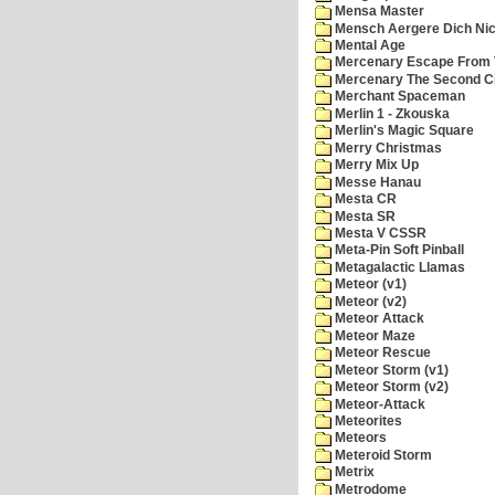
Mensa Master
Mensch Aergere Dich Nic
Mental Age
Mercenary Escape From 
Mercenary The Second C
Merchant Spaceman
Merlin 1 - Zkouska
Merlin's Magic Square
Merry Christmas
Merry Mix Up
Messe Hanau
Mesta CR
Mesta SR
Mesta V CSSR
Meta-Pin Soft Pinball
Metagalactic Llamas
Meteor (v1)
Meteor (v2)
Meteor Attack
Meteor Maze
Meteor Rescue
Meteor Storm (v1)
Meteor Storm (v2)
Meteor-Attack
Meteorites
Meteors
Meteroid Storm
Metrix
Metrodome