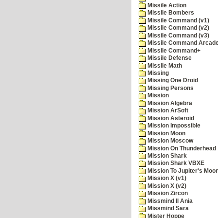
Missile Action
Missile Bombers
Missile Command (v1)
Missile Command (v2)
Missile Command (v3)
Missile Command Arcad
Missile Command+
Missile Defense
Missile Math
Missing
Missing One Droid
Missing Persons
Mission
Mission Algebra
Mission ArSoft
Mission Asteroid
Mission Impossible
Mission Moon
Mission Moscow
Mission On Thunderhead
Mission Shark
Mission Shark VBXE
Mission To Jupiter's Moo
Mission X (v1)
Mission X (v2)
Mission Zircon
Missmind II Ania
Missmind Sara
Mister Hoppe