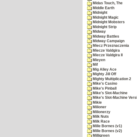
Midas Touch, The
Middle Earth
Midnight
Midnight Magic
Midnight Mobsters
Midnight Strip
Midway
Midway Battles
Midway Campaign
Miecz Przeznaczenia
Miecze Valdgira
Miecze Valdgira II
Mieyen
Mif
Mig Alley Ace
Mighty Jill Off
Mighty Multiplication 2
Mike's Casino
Mike's Pinball
Mike's Slot-Machine
Mike's Slot-Machine Versi
Mikie
Milioner
Milionerzy
Milk Nuts
Milk Race
Mille Bornes (v1)
Mille Bornes (v2)
Milligreen