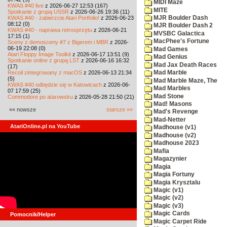
MIDI Maze
KWAS #40 live
z 2026-06-27 12:53 (167)
MITE
Spotkanie z grupą USSR
z 2026-06-26 19:36 (11)
KWAS #40 - zabierzcie Atari Portfolio!
z 2026-06-23
MJR Boulder Dash
08:12 (0)
MJR Boulder Dash 2
KWAS #40 - naprawa retrosprzętu
z 2026-06-21
MVSBC Galactica
17:15 (1)
MacPhee's Fortune
Sceny z demosceny #7 z Bigerem i MBR
z 2026-
06-19 22:08 (0)
Mad Games
Atari Floppy Image Toolkit
z 2026-06-17 13:51 (9)
Mad Genius
Spotkanie online z grupą LST
z 2026-06-16 16:32
Mad Jax Death Races
(17)
Recoil zintegrowany z macOS
z 2026-06-13 21:34
Mad Marble
(5)
Mad Marble Maze, The
KWAS #40 odbędzie się w Katowicach
z 2026-06-
Mad Marbles
07 17:59 (25)
Mad Stone
Commodore po atarowsku
z 2026-05-28 21:50 (21)
Mad! Masons
«« nowsze
starsze »»
Mad's Revenge
Mad-Netter
AtariOnline.pl na YouTube
Madhouse (v1)
Madhouse (v2)
Madhouse 2023
Mafia
Magazynier
Magia
Magia Fortuny
Magia Krysztalu
Magic (v1)
Magic (v2)
Magic (v3)
Magic Cards
Pomocnik/Helper
Magic Carpet Ride