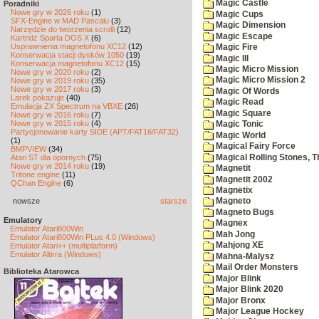
Magic Castle
Poradniki
Nowe gry w 2026 roku
(1)
Magic Cups
SFX-Engine w MAD Pascalu
(3)
Magic Dimension
Narzędzie do tworzenia scrolli
(12)
Magic Escape
Kartridż Sparta DOS X
(6)
Usprawnienia magnetofonu XC12
(12)
Magic Fire
Konserwacja stacji dysków 1050
(19)
Magic III
Konserwacja magnetofonu XC12
(15)
Magic Micro Mission
Nowe gry w 2020 roku
(2)
Magic Micro Mission 2
Nowe gry w 2019 roku
(35)
Nowe gry w 2017 roku
(3)
Magic Of Words
Larek pokazuje
(40)
Magic Read
Emulacja ZX Spectrum na VBXE
(26)
Magic Square
Nowe gry w 2016 roku
(7)
Nowe gry w 2015 roku
(4)
Magic Tonic
Partycjonowanie karty SIDE (APT/FAT16/FAT32)
Magic World
(1)
Magical Fairy Force
BMPVIEW
(34)
Magical Rolling Stones, T
Atari ST dla opornych
(75)
Nowe gry w 2014 roku
(19)
Magnetit
Tritone engine
(11)
Magnetit 2002
QChan Engine
(6)
Magnetix
nowsze
starsze
Magneto
Magneto Bugs
Emulatory
Magnex
Emulator Atari800Win
Mah Jong
Emulator Atari800Win PLus 4.0 (Windows)
Mahjong XE
Emulator Atari++ (multiplatform)
Emulator Altirra (Windows)
Mahna-Malysz
Mail Order Monsters
Biblioteka Atarowca
Major Blink
Major Blink 2020
Major Bronx
Major League Hockey