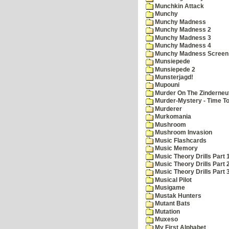
Munchkin Attack
Munchy
Munchy Madness
Munchy Madness 2
Munchy Madness 3
Munchy Madness 4
Munchy Madness Screen
Munsiepede
Munsiepede 2
Munsterjagd!
Mupouni
Murder On The Zinderneu
Murder-Mystery - Time To
Murderer
Murkomania
Mushroom
Mushroom Invasion
Music Flashcards
Music Memory
Music Theory Drills Part 
Music Theory Drills Part 2
Music Theory Drills Part 3
Musical Pilot
Musigame
Mustak Hunters
Mutant Bats
Mutation
Muxeso
My First Alphabet