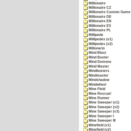
Millionaire
Millionaire CZ
Millionaire Custom Game 
Millionaire DE
Millionaire EN
Millionaire ES
Millionaire PL
Millipede
Millipedes (v1)
Millipedes (v2)
Millonario
Mind Blast
Mind Buster
Mind Demons
Mind Master
Mindbusters
Mindmaster
Mindshadow
Mindwheel
Mine Field
Mine Rescue!
Mine Runner
Mine Sweeper (v1)
Mine Sweeper (v2)
Mine Sweeper (v3)
Mine Sweeper I
Mine Sweeper III
Minefield (v1)
Minefield (v2)