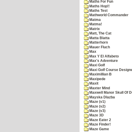
Maths For Fun
Maths Hop!!
Maths Test
Mathworld Commander
Matma
Matma!
Matrix
Matt, The Cat
Matta Blatta
Matterhorn
Mauer Fluch
Max
Max Y El Alfabeto
Max's Adventure
Maxi Golf
Maxi Golf Course Design
Maximillian B
Maxipede
Maxit
Maxter Mind
Maxwell Manor Skull Of 
Mayska Dlazba
Maze (v1)
Maze (v2)
Maze (v3)
Maze 3D
Maze Eater 2
Maze Finder!
Maze Game