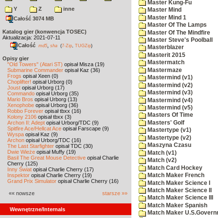
Master Kung-Fu
Y
Z
inne
Master Mind
Master Mind 1
Całość 3074 MB
Master Of The Lamps
Katalog gier (konwencja TOSEC)
Master Of The Mindfire
Aktualizacja: 2021-07-11
Master Steve's Poolball
Całość
,
md5
sha
(
7-Zip
,
TUGZip
)
Masterblazer
Masterit 2015
Opisy gier
Mastermatch
"Old Towers" (Atari ST)
opisał Misza (19)
Mastermaze
Submarine Commander
opisał Kaz (36)
Frogs
opisał Xeen (0)
Mastermind (v1)
Choplifter!
opisał Urborg (0)
Mastermind (v2)
Joust
opisał Urborg (17)
Mastermind (v3)
Commando
opisał Urborg (35)
Mario Bros
opisał Urborg (13)
Mastermind (v4)
Xenophobe
opisał Urborg (36)
Mastermind (v5)
Robbo Forever
opisał tbxx (16)
Masters Of Time
Kolony 2106
opisał tbxx (3)
Masters' Golf
Archon II: Adept
opisał Urborg/TDC (9)
Spitfire Ace/Hellcat Ace
opisał Farscape (9)
Mastertype (v1)
Wyspa
opisał Kaz (9)
Mastertype (v2)
Archon
opisał Urborg/TDC (16)
Maszyna Czasu
The Last Starfighter
opisał TDC (30)
Dwie Wieże
opisał Muffy (19)
Match (v1)
Basil The Great Mouse Detective
opisał Charlie
Match (v2)
Cherry (125)
Match Card Hockey
Inny Świat
opisał Charlie Cherry (17)
Inspektor
opisał Charlie Cherry (19)
Match Maker French
Grand Prix Simulator
opisał Charlie Cherry (16)
Match Maker Science I
Match Maker Science II
«« nowsze
starsze »»
Match Maker Science III
Match Maker Spanish
Wewnętrzne/Internals
Match Maker U.S.Govern