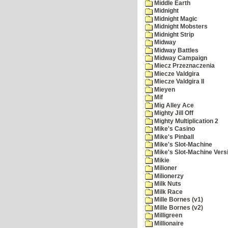
Middle Earth
Midnight
Midnight Magic
Midnight Mobsters
Midnight Strip
Midway
Midway Battles
Midway Campaign
Miecz Przeznaczenia
Miecze Valdgira
Miecze Valdgira II
Mieyen
Mif
Mig Alley Ace
Mighty Jill Off
Mighty Multiplication 2
Mike's Casino
Mike's Pinball
Mike's Slot-Machine
Mike's Slot-Machine Versi
Mikie
Milioner
Milionerzy
Milk Nuts
Milk Race
Mille Bornes (v1)
Mille Bornes (v2)
Milligreen
Millionaire