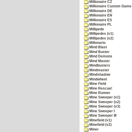
Millionaire CZ
Millionaire Custom Game 
Millionaire DE
Millionaire EN
Millionaire ES
Millionaire PL
Millipede
Millipedes (v1)
Millipedes (v2)
Millonario
Mind Blast
Mind Buster
Mind Demons
Mind Master
Mindbusters
Mindmaster
Mindshadow
Mindwheel
Mine Field
Mine Rescue!
Mine Runner
Mine Sweeper (v1)
Mine Sweeper (v2)
Mine Sweeper (v3)
Mine Sweeper I
Mine Sweeper III
Minefield (v1)
Minefield (v2)
Miner