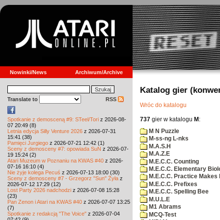
Nowinki/News
Archiwum/Archive
Katalog gier (konwe
Translate to
RSS
Wróc do katalogu
737
gier w katalogu
M
:
Spotkanie z demosceną #9: STeel/Tori
z 2026-08-
07 20:49 (8)
M N Puzzle
Letnia edycja Silly Venture 2026
z 2026-07-31
15:41 (38)
M-ss-ng L-nks
Pamięci Jurgiego
z 2026-07-21 12:42 (1)
M.A.S.H
Sceny z demosceny #7: opowiada SuN
z 2026-07-
M.A.Z.E
19 15:24 (2)
Atari Muzeum w Poznaniu na KWAS #40
z 2026-
M.E.C.C. Counting
07-16 16:10 (4)
M.E.C.C. Elementary Biol
Nie żyje kolega Pecuś
z 2026-07-13 18:00 (30)
M.E.C.C. Practice Makes 
Sceny z demosceny #7 - Grzegorz "Sun" Żyła
z
M.E.C.C. Prefixes
2026-07-12 17:29 (12)
Lost Party 2026 nadchodzi
z 2026-07-08 15:28
M.E.C.C. Spelling Bee
(23)
M.U.L.E
Pan Zenon i Atari na KWAS #40
z 2026-07-07 13:25
M1 Abrams
(7)
Spotkanie z redakcją "The Voice"
z 2026-07-04
MCQ-Test
07:42 (9)