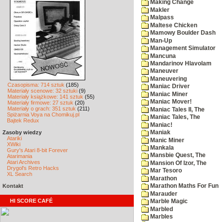
Making Change
Makler
Malpass
Maltese Chicken
Mamowy Boulder Dash
Man-Up
Management Simulator
Mancuna
Mandarinov Hlavolam
Maneuver
Maneuvering
Czasopisma: 714 sztuk
(185)
Maniac Driver
Materiały scenowe: 32 sztuki
(9)
Maniac Miner
Materiały książkowe: 141 sztuk
(55)
Maniac Mover!
Materiały firmowe: 27 sztuk
(20)
Materiały o grach: 351 sztuk
(211)
Maniac Tales II, The
Spiżarnia Voya na Chomikuj.pl
Maniac Tales, The
Bajtek Redux
Maniac!
Zasoby wiedzy
Maniak
Atariki
Manic Miner
XWiki
Mankala
Gury's Atari 8-bit Forever
Mansbie Quest, The
Atarimania
Atari Archives
Mansion Of Izor, The
Drygol's Retro Hacks
Mar Tesoro
XL Search
Marathon
Kontakt
Marathon Maths For Fun
Marauder
HI SCORE CAFÉ
Marble Magic
Marbled
Marbles