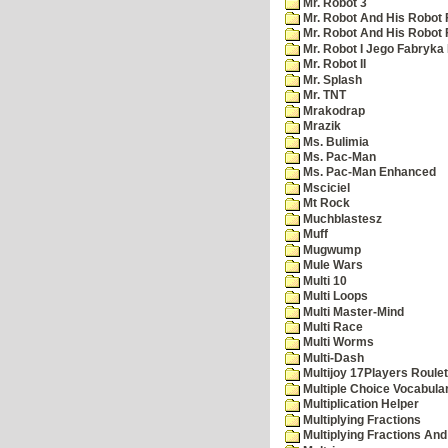
Mr. Robot 3
Mr. Robot And His Robot 
Mr. Robot And His Robot
Mr. Robot I Jego Fabryka
Mr. Robot II
Mr. Splash
Mr. TNT
Mrakodrap
Mrazik
Ms. Bulimia
Ms. Pac-Man
Ms. Pac-Man Enhanced
Msciciel
Mt Rock
Muchblastesz
Muff
Mugwump
Mule Wars
Multi 10
Multi Loops
Multi Master-Mind
Multi Race
Multi Worms
Multi-Dash
Multijoy 17Players Roulet
Multiple Choice Vocabula
Multiplication Helper
Multiplying Fractions
Multiplying Fractions And