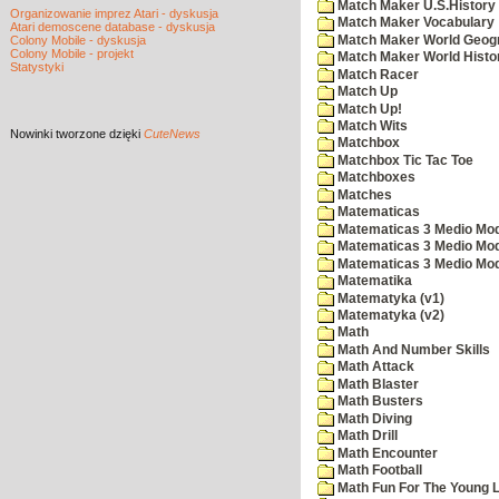
Match Maker U.S.History
Organizowanie imprez Atari - dyskusja
Match Maker Vocabulary
Atari demoscene database - dyskusja
Match Maker World Geog
Colony Mobile - dyskusja
Colony Mobile - projekt
Match Maker World Histo
Statystyki
Match Racer
Match Up
Match Up!
Match Wits
Nowinki
tworzone dzięki
CuteNews
Matchbox
Matchbox Tic Tac Toe
Matchboxes
Matches
Matematicas
Matematicas 3 Medio Mod
Matematicas 3 Medio Mod
Matematicas 3 Medio Mod
Matematika
Matematyka (v1)
Matematyka (v2)
Math
Math And Number Skills
Math Attack
Math Blaster
Math Busters
Math Diving
Math Drill
Math Encounter
Math Football
Math Fun For The Young L