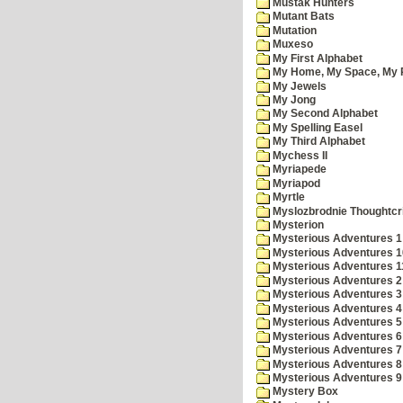
Mustak Hunters
Mutant Bats
Mutation
Muxeso
My First Alphabet
My Home, My Space, My 
My Jewels
My Jong
My Second Alphabet
My Spelling Easel
My Third Alphabet
Mychess II
Myriapede
Myriapod
Myrtle
Myslozbrodnie Thoughtc
Mysterion
Mysterious Adventures 1
Mysterious Adventures 10 
Mysterious Adventures 
Mysterious Adventures 2
Mysterious Adventures 3
Mysterious Adventures 4
Mysterious Adventures 5
Mysterious Adventures 6
Mysterious Adventures 7 
Mysterious Adventures 8
Mysterious Adventures 
Mystery Box