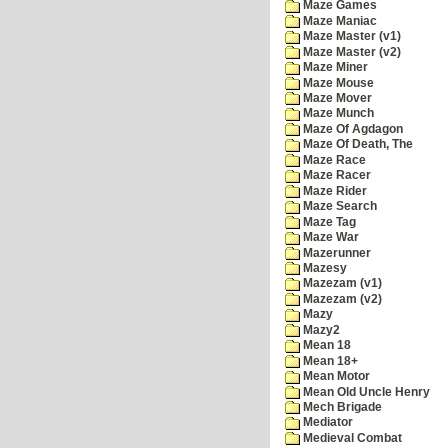
Maze Games
Maze Maniac
Maze Master (v1)
Maze Master (v2)
Maze Miner
Maze Mouse
Maze Mover
Maze Munch
Maze Of Agdagon
Maze Of Death, The
Maze Race
Maze Racer
Maze Rider
Maze Search
Maze Tag
Maze War
Mazerunner
Mazesy
Mazezam (v1)
Mazezam (v2)
Mazy
Mazy2
Mean 18
Mean 18+
Mean Motor
Mean Old Uncle Henry
Mech Brigade
Mediator
Medieval Combat