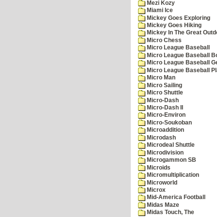
Mezi Kozy
Miami Ice
Mickey Goes Exploring
Mickey Goes Hiking
Mickey In The Great Outd
Micro Chess
Micro League Baseball
Micro League Baseball Bo
Micro League Baseball G
Micro League Baseball Pl
Micro Man
Micro Sailing
Micro Shuttle
Micro-Dash
Micro-Dash II
Micro-Environ
Micro-Soukoban
Microaddition
Microdash
Microdeal Shuttle
Microdivision
Microgammon SB
Microids
Micromultiplication
Microworld
Microx
Mid-America Football
Midas Maze
Midas Touch, The