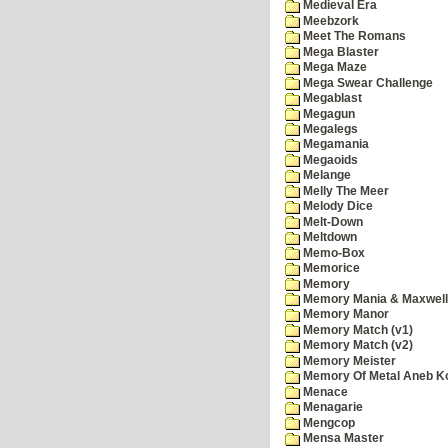
Medieval Era
Meebzork
Meet The Romans
Mega Blaster
Mega Maze
Mega Swear Challenge
Megablast
Megagun
Megalegs
Megamania
Megaoids
Melange
Melly The Meer
Melody Dice
Melt-Down
Meltdown
Memo-Box
Memorice
Memory
Memory Mania & Maxwel
Memory Manor
Memory Match (v1)
Memory Match (v2)
Memory Meister
Memory Of Metal Aneb K
Menace
Menagarie
Mengcop
Mensa Master