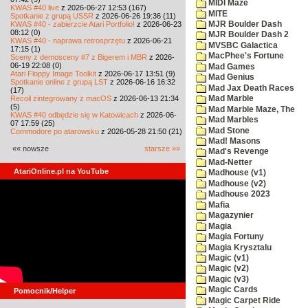
MIDI Maze
KWAS #40 live
z 2026-06-27 12:53 (167)
MITE
Spotkanie z grupą USSR
z 2026-06-26 19:36 (11)
KWAS #40 - zabierzcie Atari Portfolio!
z 2026-06-23
MJR Boulder Dash
08:12 (0)
MJR Boulder Dash 2
KWAS #40 - naprawa retrosprzętu
z 2026-06-21
MVSBC Galactica
17:15 (1)
MacPhee's Fortune
Sceny z demosceny #7 z Bigerem i MBR
z 2026-
06-19 22:08 (0)
Mad Games
Atari Floppy Image Toolkit
z 2026-06-17 13:51 (9)
Mad Genius
Spotkanie online z grupą LST
z 2026-06-16 16:32
Mad Jax Death Races
(17)
Recoil zintegrowany z macOS
z 2026-06-13 21:34
Mad Marble
(5)
Mad Marble Maze, The
KWAS #40 odbędzie się w Katowicach
z 2026-06-
Mad Marbles
07 17:59 (25)
Mad Stone
Commodore po atarowsku
z 2026-05-28 21:50 (21)
Mad! Masons
«« nowsze
starsze »»
Mad's Revenge
Mad-Netter
AtariOnline.pl na YouTube
Madhouse (v1)
Madhouse (v2)
Madhouse 2023
Mafia
Magazynier
Magia
Magia Fortuny
Magia Krysztalu
Magic (v1)
Magic (v2)
Magic (v3)
Magic Cards
Pomocnik/Helper
Magic Carpet Ride