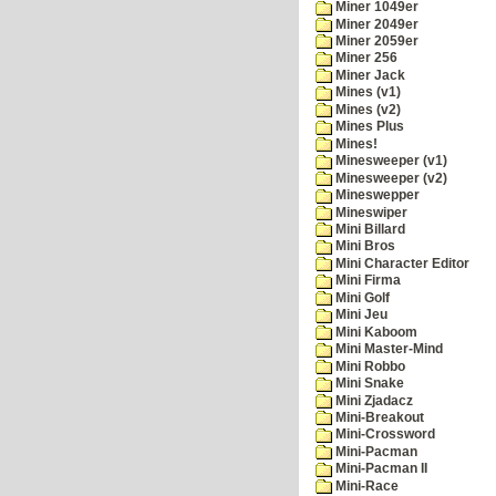
Miner 1049er
Miner 2049er
Miner 2059er
Miner 256
Miner Jack
Mines (v1)
Mines (v2)
Mines Plus
Mines!
Minesweeper (v1)
Minesweeper (v2)
Mineswepper
Mineswiper
Mini Billard
Mini Bros
Mini Character Editor
Mini Firma
Mini Golf
Mini Jeu
Mini Kaboom
Mini Master-Mind
Mini Robbo
Mini Snake
Mini Zjadacz
Mini-Breakout
Mini-Crossword
Mini-Pacman
Mini-Pacman II
Mini-Race