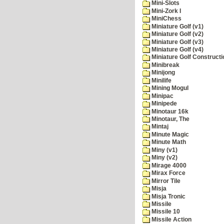
Mini-Slots
Mini-Zork I
MiniChess
Miniature Golf (v1)
Miniature Golf (v2)
Miniature Golf (v3)
Miniature Golf (v4)
Miniature Golf Constructi
Minibreak
Minijong
Minilife
Mining Mogul
Minipac
Minipede
Minotaur 16k
Minotaur, The
Mintaj
Minute Magic
Minute Math
Miny (v1)
Miny (v2)
Mirage 4000
Mirax Force
Mirror Tile
Misja
Misja Tronic
Missile
Missile 10
Missile Action