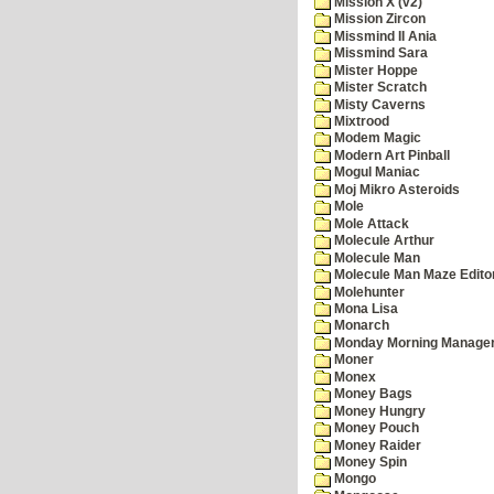
Mission X (v2)
Mission Zircon
Missmind II Ania
Missmind Sara
Mister Hoppe
Mister Scratch
Misty Caverns
Mixtrood
Modem Magic
Modern Art Pinball
Mogul Maniac
Moj Mikro Asteroids
Mole
Mole Attack
Molecule Arthur
Molecule Man
Molecule Man Maze Edito
Molehunter
Mona Lisa
Monarch
Monday Morning Manage
Moner
Monex
Money Bags
Money Hungry
Money Pouch
Money Raider
Money Spin
Mongo