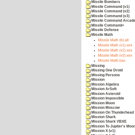
Missile Bombers
Missile Command (v1)
Missile Command (v2)
Missile Command (v3)
Missile Command Arcad
Missile Command+
Missile Defense
Missile Math
Missile Math (b).atr
Missile Math (v1).xex
Missile Math (v2).xex
Missile Math (v3).xex
Missile Math.bas
Missing
Missing One Droid
Missing Persons
Mission
Mission Algebra
Mission ArSoft
Mission Asteroid
Mission Impossible
Mission Moon
Mission Moscow
Mission On Thunderhead
Mission Shark
Mission Shark VBXE
Mission To Jupiter's Moo
Mission X (v1)