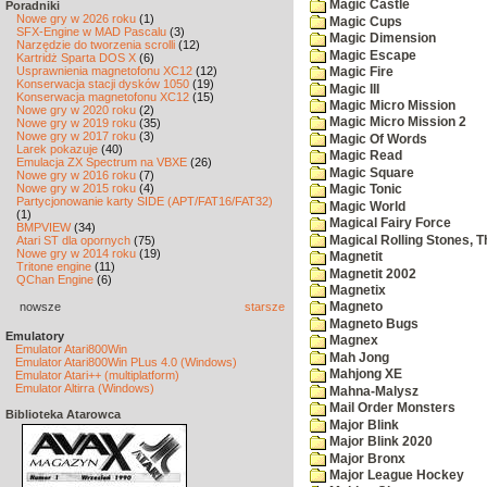
Magic Castle
Poradniki
Nowe gry w 2026 roku
(1)
Magic Cups
SFX-Engine w MAD Pascalu
(3)
Magic Dimension
Narzędzie do tworzenia scrolli
(12)
Magic Escape
Kartridż Sparta DOS X
(6)
Usprawnienia magnetofonu XC12
(12)
Magic Fire
Konserwacja stacji dysków 1050
(19)
Magic III
Konserwacja magnetofonu XC12
(15)
Magic Micro Mission
Nowe gry w 2020 roku
(2)
Magic Micro Mission 2
Nowe gry w 2019 roku
(35)
Nowe gry w 2017 roku
(3)
Magic Of Words
Larek pokazuje
(40)
Magic Read
Emulacja ZX Spectrum na VBXE
(26)
Magic Square
Nowe gry w 2016 roku
(7)
Nowe gry w 2015 roku
(4)
Magic Tonic
Partycjonowanie karty SIDE (APT/FAT16/FAT32)
Magic World
(1)
Magical Fairy Force
BMPVIEW
(34)
Magical Rolling Stones, T
Atari ST dla opornych
(75)
Nowe gry w 2014 roku
(19)
Magnetit
Tritone engine
(11)
Magnetit 2002
QChan Engine
(6)
Magnetix
nowsze
starsze
Magneto
Magneto Bugs
Emulatory
Magnex
Emulator Atari800Win
Mah Jong
Emulator Atari800Win PLus 4.0 (Windows)
Mahjong XE
Emulator Atari++ (multiplatform)
Emulator Altirra (Windows)
Mahna-Malysz
Mail Order Monsters
Biblioteka Atarowca
Major Blink
Major Blink 2020
Major Bronx
Major League Hockey