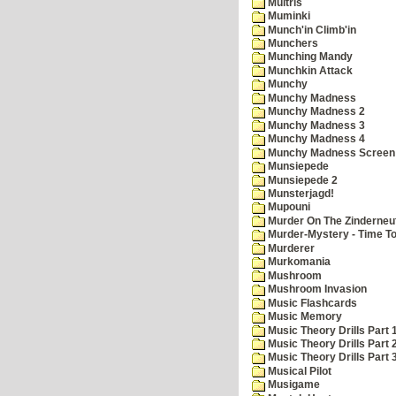
Multris
Muminki
Munch'in Climb'in
Munchers
Munching Mandy
Munchkin Attack
Munchy
Munchy Madness
Munchy Madness 2
Munchy Madness 3
Munchy Madness 4
Munchy Madness Screen
Munsiepede
Munsiepede 2
Munsterjagd!
Mupouni
Murder On The Zinderneu
Murder-Mystery - Time To
Murderer
Murkomania
Mushroom
Mushroom Invasion
Music Flashcards
Music Memory
Music Theory Drills Part 
Music Theory Drills Part 2
Music Theory Drills Part 3
Musical Pilot
Musigame