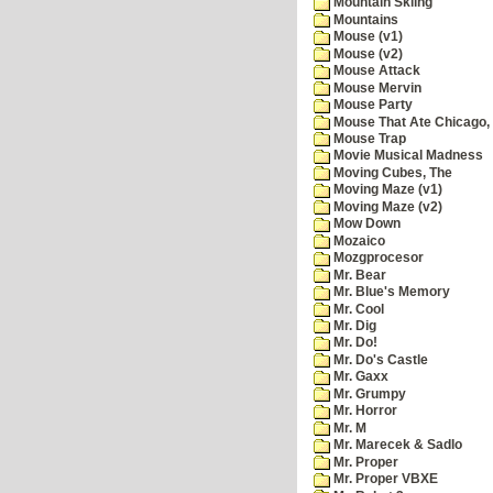
Mountain Skiing
Mountains
Mouse (v1)
Mouse (v2)
Mouse Attack
Mouse Mervin
Mouse Party
Mouse That Ate Chicago,
Mouse Trap
Movie Musical Madness
Moving Cubes, The
Moving Maze (v1)
Moving Maze (v2)
Mow Down
Mozaico
Mozgprocesor
Mr. Bear
Mr. Blue's Memory
Mr. Cool
Mr. Dig
Mr. Do!
Mr. Do's Castle
Mr. Gaxx
Mr. Grumpy
Mr. Horror
Mr. M
Mr. Marecek & Sadlo
Mr. Proper
Mr. Proper VBXE