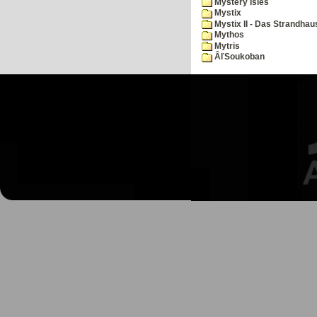
Mystery Isles
Mystix
Mystix II - Das Strandhau
Mythos
Mytris
ÂľSoukoban