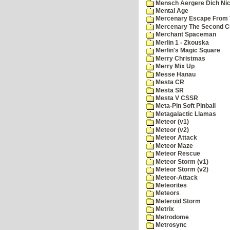
Mensch Aergere Dich Nic
Mental Age
Mercenary Escape From 
Mercenary The Second C
Merchant Spaceman
Merlin 1 - Zkouska
Merlin's Magic Square
Merry Christmas
Merry Mix Up
Messe Hanau
Mesta CR
Mesta SR
Mesta V CSSR
Meta-Pin Soft Pinball
Metagalactic Llamas
Meteor (v1)
Meteor (v2)
Meteor Attack
Meteor Maze
Meteor Rescue
Meteor Storm (v1)
Meteor Storm (v2)
Meteor-Attack
Meteorites
Meteors
Meteroid Storm
Metrix
Metrodome
Metrosync