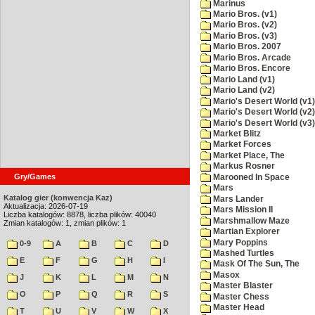
Marinus
Mario Bros. (v1)
Mario Bros. (v2)
Mario Bros. (v3)
Mario Bros. 2007
Mario Bros. Arcade
Mario Bros. Encore
Mario Land (v1)
Mario Land (v2)
Mario's Desert World (v1)
Mario's Desert World (v2)
Mario's Desert World (v3)
Market Blitz
Market Forces
Market Place, The
Markus Rosner
Gry/Games
Marooned In Space
Mars
Katalog gier (konwencja Kaz)
Mars Lander
Aktualizacja: 2026-07-19
Mars Mission II
Liczba katalogów: 8878, liczba plików: 40040
Marshmallow Maze
Zmian katalogów: 1, zmian plików: 1
Martian Explorer
Mary Poppins
0-9
A
B
C
D
Mashed Turtles
E
F
G
H
I
Mask Of The Sun, The
Masox
J
K
L
M
N
Master Blaster
O
P
Q
R
S
Master Chess
Master Head
T
U
V
W
X