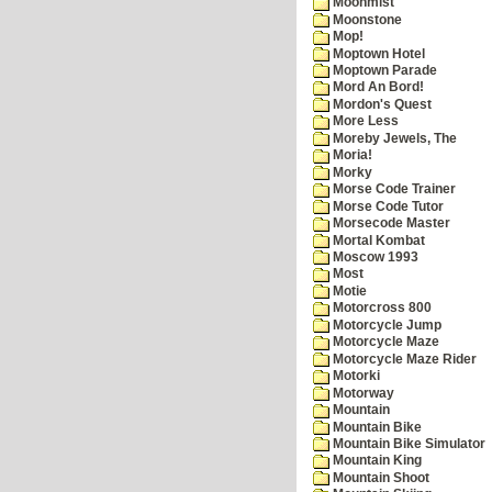
Moonmist
Moonstone
Mop!
Moptown Hotel
Moptown Parade
Mord An Bord!
Mordon's Quest
More Less
Moreby Jewels, The
Moria!
Morky
Morse Code Trainer
Morse Code Tutor
Morsecode Master
Mortal Kombat
Moscow 1993
Most
Motie
Motorcross 800
Motorcycle Jump
Motorcycle Maze
Motorcycle Maze Rider
Motorki
Motorway
Mountain
Mountain Bike
Mountain Bike Simulator
Mountain King
Mountain Shoot