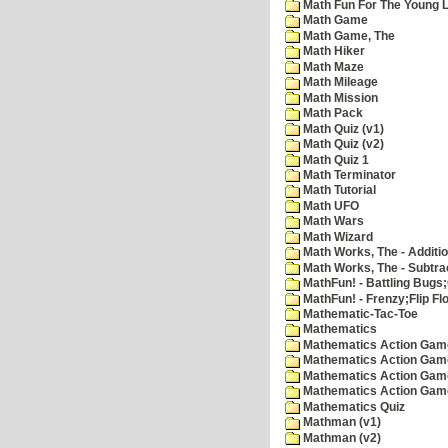
Math Fun For The Young Le
Math Game
Math Game, The
Math Hiker
Math Maze
Math Mileage
Math Mission
Math Pack
Math Quiz (v1)
Math Quiz (v2)
Math Quiz 1
Math Terminator
Math Tutorial
Math UFO
Math Wars
Math Wizard
Math Works, The - Additi
Math Works, The - Subtra
MathFun! - Battling Bugs
MathFun! - Frenzy;Flip Fl
Mathematic-Tac-Toe
Mathematics
Mathematics Action Games
Mathematics Action Game
Mathematics Action Game
Mathematics Action Game
Mathematics Quiz
Mathman (v1)
Mathman (v2)