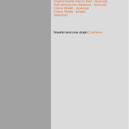
Organizowanie imprez Atari - dyskusja
Atari demoscene database - dyskusja
Colony Mobile - dyskusja
Colony Mobile - projekt
Statystyki
Nowinki
tworzone dzięki
CuteNews