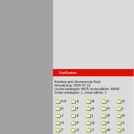
Gry/Games
Katalog gier (konwencja Kaz)
Aktualizacja: 2026-07-19
Liczba katalogów: 8878, liczba plików: 40040
Zmian katalogów: 1, zmian plików: 1
0-9
A
B
C
D
E
F
G
H
I
J
K
L
M
N
O
P
Q
R
S
T
U
V
W
X