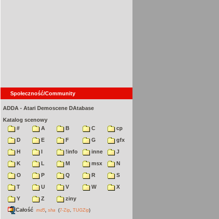
Społeczność/Community
ADDA - Atari Demoscene DAtabase
Katalog scenowy
#
A
B
C
cp
D
E
F
G
gfx
H
I
!info
inne
J
K
L
M
msx
N
O
P
Q
R
S
T
U
V
W
X
Y
Z
ziny
Całość
,
md5
sha
(
7-Zip
,
TUGZip
)