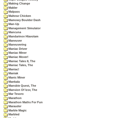
Making Change
Makler
Malpass
Maltese Chicken
Mamowy Boulder Dash
Man-Up
Management Simulator
Mancuna
Mandarinov Hlavolam
Maneuver
Maneuvering
Maniac Driver
Maniac Miner
Maniac Mover!
Maniac Tales II, The
Maniac Tales, The
Maniac!
Maniak
Manic Miner
Mankala
Mansbie Quest, The
Mansion Of Izor, The
Mar Tesoro
Marathon
Marathon Maths For Fun
Marauder
Marble Magic
Marbled