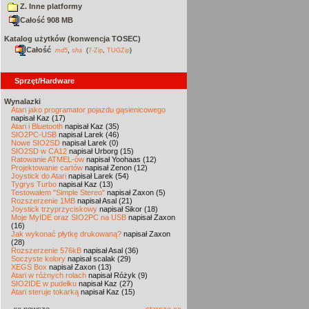
Z. Inne platformy
Całość 908 MB
Katalog użytków (konwencja TOSEC)
Całość
,
md5
sha
(
7-Zip
,
TUGZip
)
Sprzęt/Hardware
Wynalazki
Atari jako programator pojazdu gąsienicowego
napisał Kaz (17)
Atari i Bluetooth
napisał Kaz (35)
SIO2PC-USB
napisał Larek (46)
Nowe SIO2SD
napisał Larek (0)
SIO2SD w CA12
napisał Urborg (15)
Ratowanie ATMEL-ów
napisał Yoohaas (12)
Projektowanie cartów
napisał Zenon (12)
Joystick do Atari
napisał Larek (54)
Tygrys Turbo
napisał Kaz (13)
Testowałem "Simple Stereo"
napisał Zaxon (5)
Rozszerzenie 1MB
napisał Asal (21)
Joystick trzyprzyciskowy
napisał Sikor (18)
Moje MyIDE oraz SIO2PC na USB
napisał Zaxon
(16)
Jak wykonać płytkę drukowaną?
napisał Zaxon
(28)
Rozszerzenie 576kB
napisał Asal (36)
Soczyste kolory
napisał scalak (29)
XEGS Box
napisał Zaxon (13)
Atari w różnych rolach
napisał Różyk (9)
SIO2IDE w pudełku
napisał Kaz (27)
Atari steruje tokarką
napisał Kaz (15)