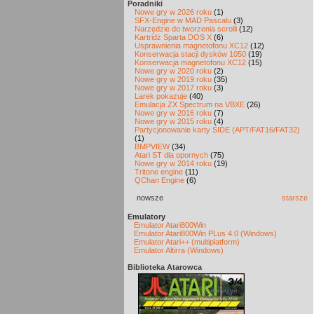
Poradniki
Nowe gry w 2026 roku
(1)
SFX-Engine w MAD Pascalu
(3)
Narzędzie do tworzenia scrolli
(12)
Kartridż Sparta DOS X
(6)
Usprawnienia magnetofonu XC12
(12)
Konserwacja stacji dysków 1050
(19)
Konserwacja magnetofonu XC12
(15)
Nowe gry w 2020 roku
(2)
Nowe gry w 2019 roku
(35)
Nowe gry w 2017 roku
(3)
Larek pokazuje
(40)
Emulacja ZX Spectrum na VBXE
(26)
Nowe gry w 2016 roku
(7)
Nowe gry w 2015 roku
(4)
Partycjonowanie karty SIDE (APT/FAT16/FAT32)
(1)
BMPVIEW
(34)
Atari ST dla opornych
(75)
Nowe gry w 2014 roku
(19)
Tritone engine
(11)
QChan Engine
(6)
nowsze
starsze
Emulatory
Emulator Atari800Win
Emulator Atari800Win PLus 4.0 (Windows)
Emulator Atari++ (multiplatform)
Emulator Altirra (Windows)
Biblioteka Atarowca