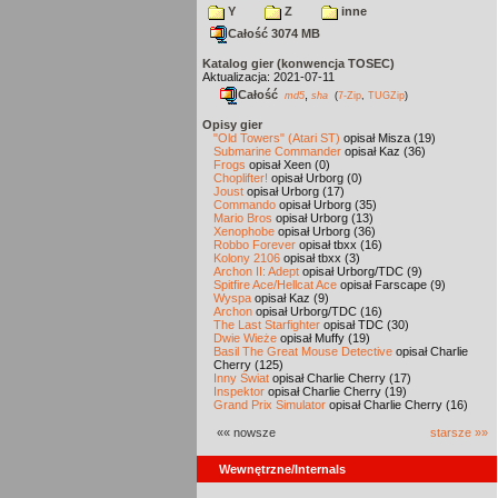
Y
Z
inne
Całość 3074 MB
Katalog gier (konwencja TOSEC)
Aktualizacja: 2021-07-11
Całość
,
md5
sha
(
7-Zip
,
TUGZip
)
Opisy gier
"Old Towers" (Atari ST)
opisał Misza (19)
Submarine Commander
opisał Kaz (36)
Frogs
opisał Xeen (0)
Choplifter!
opisał Urborg (0)
Joust
opisał Urborg (17)
Commando
opisał Urborg (35)
Mario Bros
opisał Urborg (13)
Xenophobe
opisał Urborg (36)
Robbo Forever
opisał tbxx (16)
Kolony 2106
opisał tbxx (3)
Archon II: Adept
opisał Urborg/TDC (9)
Spitfire Ace/Hellcat Ace
opisał Farscape (9)
Wyspa
opisał Kaz (9)
Archon
opisał Urborg/TDC (16)
The Last Starfighter
opisał TDC (30)
Dwie Wieże
opisał Muffy (19)
Basil The Great Mouse Detective
opisał Charlie
Cherry (125)
Inny Świat
opisał Charlie Cherry (17)
Inspektor
opisał Charlie Cherry (19)
Grand Prix Simulator
opisał Charlie Cherry (16)
«« nowsze
starsze »»
Wewnętrzne/Internals