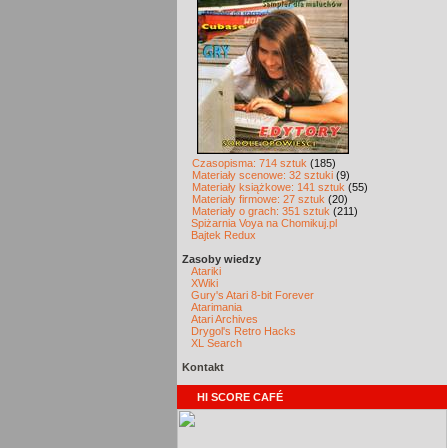
Czasopisma: 714 sztuk
(185)
Materiały scenowe: 32 sztuki
(9)
Materiały książkowe: 141 sztuk
(55)
Materiały firmowe: 27 sztuk
(20)
Materiały o grach: 351 sztuk
(211)
Spiżarnia Voya na Chomikuj.pl
Bajtek Redux
Zasoby wiedzy
Atariki
XWiki
Gury's Atari 8-bit Forever
Atarimania
Atari Archives
Drygol's Retro Hacks
XL Search
Kontakt
HI SCORE CAFÉ