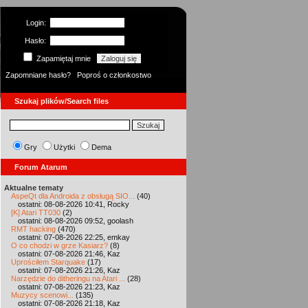
Login:
Hasło:
Zapamiętaj mnie
Zapomniane hasło?
Poproś o członkostwo
Szukaj plików/Search files
Gry
Użytki
Dema
Forum Atarum
Aktualne tematy
AspeQt dla Androida z obsługą SIO...
(40)
ostatni: 08-08-2026 10:41, Rocky
[K] Atari TT030
(2)
ostatni: 08-08-2026 09:52, goolash
RMT hacking
(470)
ostatni: 07-08-2026 22:25, emkay
O co chodzi w grze Kasiarz?
(8)
ostatni: 07-08-2026 21:46, Kaz
Uprościłem Starquake
(17)
ostatni: 07-08-2026 21:26, Kaz
Narzędzie do ditheringu na Atari ...
(28)
ostatni: 07-08-2026 21:23, Kaz
Muzycy scenowi...
(135)
ostatni: 07-08-2026 21:18, Kaz