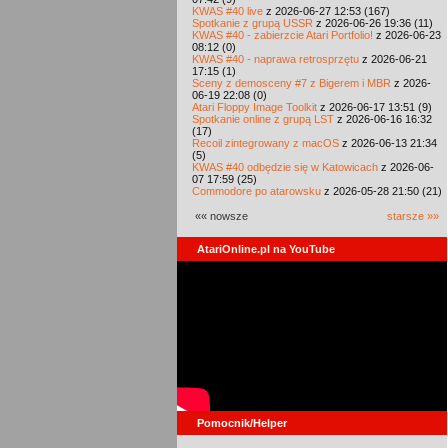
KWAS #40 live
z 2026-06-27 12:53 (167)
Spotkanie z grupą USSR
z 2026-06-26 19:36 (11)
KWAS #40 - zabierzcie Atari Portfolio!
z 2026-06-23
08:12 (0)
KWAS #40 - naprawa retrosprzętu
z 2026-06-21
17:15 (1)
Sceny z demosceny #7 z Bigerem i MBR
z 2026-
06-19 22:08 (0)
Atari Floppy Image Toolkit
z 2026-06-17 13:51 (9)
Spotkanie online z grupą LST
z 2026-06-16 16:32
(17)
Recoil zintegrowany z macOS
z 2026-06-13 21:34
(5)
KWAS #40 odbędzie się w Katowicach
z 2026-06-
07 17:59 (25)
Commodore po atarowsku
z 2026-05-28 21:50 (21)
«« nowsze
starsze »»
AtariOnline.pl na YouTube
Pomocnik/Helper