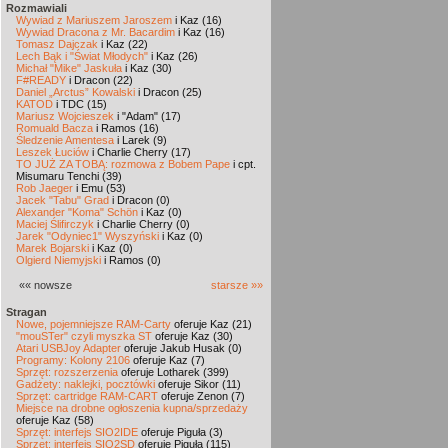
Rozmawiali
Wywiad z Mariuszem Jaroszem
i Kaz (16)
Wywiad Dracona z Mr. Bacardim
i Kaz (16)
Tomasz Dajczak
i Kaz (22)
Lech Bąk i "Świat Młodych"
i Kaz (26)
Michał "Mike" Jaskuła
i Kaz (30)
F#READY
i Dracon (22)
Daniel „Arctus” Kowalski
i Dracon (25)
KATOD
i TDC (15)
Mariusz Wojcieszek
i "Adam" (17)
Romuald Bacza
i Ramos (16)
Śledzenie Amentesa
i Larek (9)
Leszek Łuciów
i Charlie Cherry (17)
TO JUŻ ZA TOBĄ: rozmowa z Bobem Pape
i cpt.
Misumaru Tenchi (39)
Rob Jaeger
i Emu (53)
Jacek "Tabu" Grad
i Dracon (0)
Alexander "Koma" Schön
i Kaz (0)
Maciej Ślifirczyk
i Charlie Cherry (0)
Jarek "Odyniec1" Wyszyński
i Kaz (0)
Marek Bojarski
i Kaz (0)
Olgierd Niemyjski
i Ramos (0)
«« nowsze
starsze »»
Stragan
Nowe, pojemniejsze RAM-Carty
oferuje Kaz (21)
"mouSTer" czyli myszka ST
oferuje Kaz (30)
Atari USBJoy Adapter
oferuje Jakub Husak (0)
Programy: Kolony 2106
oferuje Kaz (7)
Sprzęt: rozszerzenia
oferuje Lotharek (399)
Gadżety: naklejki, pocztówki
oferuje Sikor (11)
Sprzęt: cartridge RAM-CART
oferuje Zenon (7)
Miejsce na drobne ogłoszenia kupna/sprzedaży
oferuje Kaz (58)
Sprzęt: interfejs SIO2IDE
oferuje Piguła (3)
Sprzęt: interfejs SIO2SD
oferuje Piguła (115)