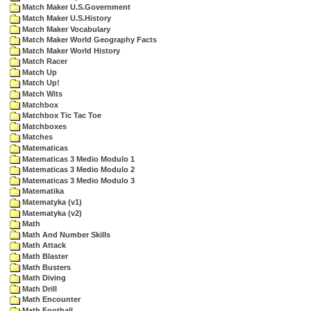
Match Maker U.S.Government
Match Maker U.S.History
Match Maker Vocabulary
Match Maker World Geography Facts
Match Maker World History
Match Racer
Match Up
Match Up!
Match Wits
Matchbox
Matchbox Tic Tac Toe
Matchboxes
Matches
Matematicas
Matematicas 3 Medio Modulo 1
Matematicas 3 Medio Modulo 2
Matematicas 3 Medio Modulo 3
Matematika
Matematyka (v1)
Matematyka (v2)
Math
Math And Number Skills
Math Attack
Math Blaster
Math Busters
Math Diving
Math Drill
Math Encounter
Math Football