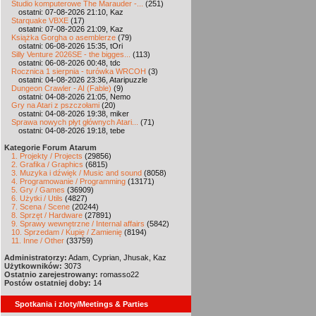
Studio komputerowe The Marauder -...
(251)
ostatni: 07-08-2026 21:10, Kaz
Starquake VBXE
(17)
ostatni: 07-08-2026 21:09, Kaz
Książka Gorgha o asemblerze
(79)
ostatni: 06-08-2026 15:35, tOri
Silly Venture 2026SE - the bigges...
(113)
ostatni: 06-08-2026 00:48, tdc
Rocznica 1 sierpnia - turówka WRCOH
(3)
ostatni: 04-08-2026 23:36, Ataripuzzle
Dungeon Crawler - AI (Fable)
(9)
ostatni: 04-08-2026 21:05, Nemo
Gry na Atari z pszczołami
(20)
ostatni: 04-08-2026 19:38, miker
Sprawa nowych płyt głównych Atari...
(71)
ostatni: 04-08-2026 19:18, tebe
Kategorie Forum Atarum
1. Projekty / Projects
(29856)
2. Grafika / Graphics
(6815)
3. Muzyka i dźwięk / Music and sound
(8058)
4. Programowanie / Programming
(13171)
5. Gry / Games
(36909)
6. Użytki / Utils
(4827)
7. Scena / Scene
(20244)
8. Sprzęt / Hardware
(27891)
9. Sprawy wewnętrzne / Internal affairs
(5842)
10. Sprzedam / Kupię / Zamienię
(8194)
11. Inne / Other
(33759)
Administratorzy:
Adam, Cyprian, Jhusak, Kaz
Użytkowników:
3073
Ostatnio zarejestrowany:
romasso22
Postów ostatniej doby:
14
Spotkania i zloty/Meetings & Parties