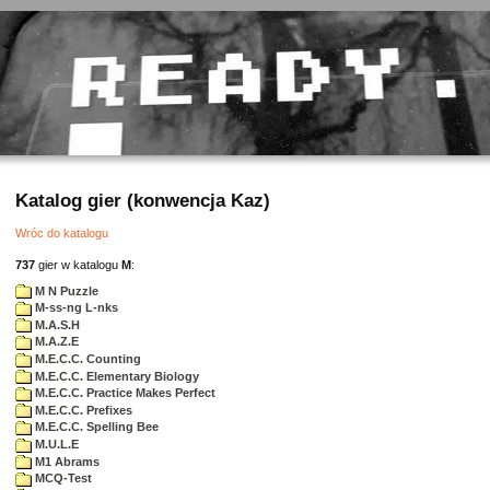
Katalog gier (konwencja Kaz)
Wróc do katalogu
737
gier w katalogu
M
:
M N Puzzle
M-ss-ng L-nks
M.A.S.H
M.A.Z.E
M.E.C.C. Counting
M.E.C.C. Elementary Biology
M.E.C.C. Practice Makes Perfect
M.E.C.C. Prefixes
M.E.C.C. Spelling Bee
M.U.L.E
M1 Abrams
MCQ-Test