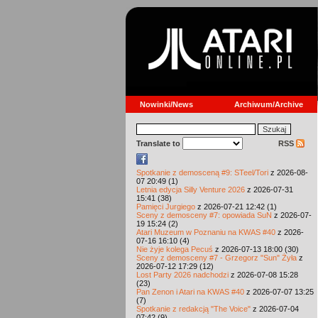
Nowinki/News
Archiwum/Archive
Translate to
RSS
Spotkanie z demosceną #9: STeel/Tori
z 2026-08-
07 20:49 (1)
Letnia edycja Silly Venture 2026
z 2026-07-31
15:41 (38)
Pamięci Jurgiego
z 2026-07-21 12:42 (1)
Sceny z demosceny #7: opowiada SuN
z 2026-07-
19 15:24 (2)
Atari Muzeum w Poznaniu na KWAS #40
z 2026-
07-16 16:10 (4)
Nie żyje kolega Pecuś
z 2026-07-13 18:00 (30)
Sceny z demosceny #7 - Grzegorz "Sun" Żyła
z
2026-07-12 17:29 (12)
Lost Party 2026 nadchodzi
z 2026-07-08 15:28
(23)
Pan Zenon i Atari na KWAS #40
z 2026-07-07 13:25
(7)
Spotkanie z redakcją "The Voice"
z 2026-07-04
07:42 (9)