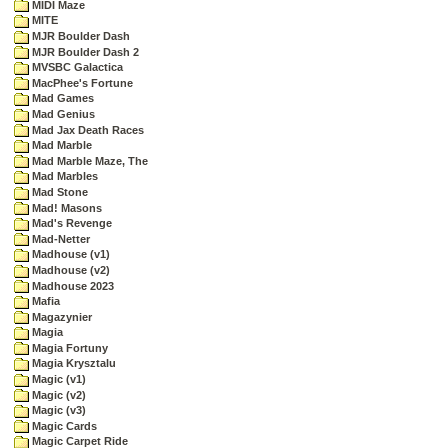
MIDI Maze
MITE
MJR Boulder Dash
MJR Boulder Dash 2
MVSBC Galactica
MacPhee's Fortune
Mad Games
Mad Genius
Mad Jax Death Races
Mad Marble
Mad Marble Maze, The
Mad Marbles
Mad Stone
Mad! Masons
Mad's Revenge
Mad-Netter
Madhouse (v1)
Madhouse (v2)
Madhouse 2023
Mafia
Magazynier
Magia
Magia Fortuny
Magia Krysztalu
Magic (v1)
Magic (v2)
Magic (v3)
Magic Cards
Magic Carpet Ride