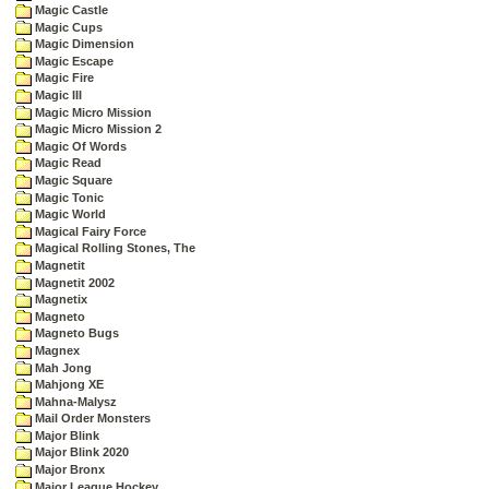
Magic Castle
Magic Cups
Magic Dimension
Magic Escape
Magic Fire
Magic III
Magic Micro Mission
Magic Micro Mission 2
Magic Of Words
Magic Read
Magic Square
Magic Tonic
Magic World
Magical Fairy Force
Magical Rolling Stones, The
Magnetit
Magnetit 2002
Magnetix
Magneto
Magneto Bugs
Magnex
Mah Jong
Mahjong XE
Mahna-Malysz
Mail Order Monsters
Major Blink
Major Blink 2020
Major Bronx
Major League Hockey