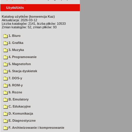
Użytki/Utils
Katalog użytków (konwencja Kaz)
Aktualizacja: 2026-03-12
Liczba katalogów: 2141, liczba plików: 10533
Zmian katalogów: 52, zmian plików: 93
1. Biuro
2. Grafika
3. Muzyka
4. Programowanie
5. Magnetofon
6. Stacja dyskietek
7. DOS-y
8. ROM-y
9. Rozne
B. Emulatory
C. Edukacyjne
D. Komunikacja
E. Diagnostyczne
F. Archiwizowanie i kompresowanie