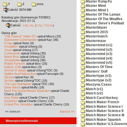
Master Kung-Fu
Y
Z
inne
Master Mind
Całość 3074 MB
Master Mind 1
Master Of The Lamps
Katalog gier (konwencja TOSEC)
Master Of The Mindfire
Aktualizacja: 2021-07-11
Master Steve's Poolball
Całość
,
md5
sha
(
7-Zip
,
TUGZip
)
Masterblazer
Masterit 2015
Opisy gier
"Old Towers" (Atari ST)
opisał Misza (19)
Mastermatch
Submarine Commander
opisał Kaz (36)
Mastermaze
Frogs
opisał Xeen (0)
Mastermind (v1)
Choplifter!
opisał Urborg (0)
Mastermind (v2)
Joust
opisał Urborg (17)
Commando
opisał Urborg (35)
Mastermind (v3)
Mario Bros
opisał Urborg (13)
Mastermind (v4)
Xenophobe
opisał Urborg (36)
Mastermind (v5)
Robbo Forever
opisał tbxx (16)
Kolony 2106
opisał tbxx (3)
Masters Of Time
Archon II: Adept
opisał Urborg/TDC (9)
Masters' Golf
Spitfire Ace/Hellcat Ace
opisał Farscape (9)
Mastertype (v1)
Wyspa
opisał Kaz (9)
Mastertype (v2)
Archon
opisał Urborg/TDC (16)
The Last Starfighter
opisał TDC (30)
Maszyna Czasu
Dwie Wieże
opisał Muffy (19)
Match (v1)
Basil The Great Mouse Detective
opisał Charlie
Match (v2)
Cherry (125)
Inny Świat
opisał Charlie Cherry (17)
Match Card Hockey
Inspektor
opisał Charlie Cherry (19)
Match Maker French
Grand Prix Simulator
opisał Charlie Cherry (16)
Match Maker Science I
Match Maker Science II
«« nowsze
starsze »»
Match Maker Science III
Match Maker Spanish
Wewnętrzne/Internals
Match Maker U.S.Govern