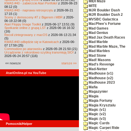
MIDI Maze
KWAS #40 - zabierzcie Atari Portfolio!
z 2026-06-23
MITE
08:12 (0)
KWAS #40 - naprawa retrosprzętu
z 2026-06-21
MJR Boulder Dash
17:15 (1)
MJR Boulder Dash 2
Sceny z demosceny #7 z Bigerem i MBR
z 2026-
MVSBC Galactica
06-19 22:08 (0)
MacPhee's Fortune
Atari Floppy Image Toolkit
z 2026-06-17 13:51 (9)
Spotkanie online z grupą LST
z 2026-06-16 16:32
Mad Games
(16)
Mad Genius
Recoil zintegrowany z macOS
z 2026-06-13 21:34
Mad Jax Death Races
(5)
KWAS #40 odbędzie się w Katowicach
z 2026-06-
Mad Marble
07 17:59 (25)
Mad Marble Maze, The
Commodore po atarowsku
z 2026-05-28 21:50 (21)
Mad Marbles
Urządzenie z rekordowo szybką transmisją SIO!
z
Mad Stone
2026-05-24 20:57 (116)
Mad! Masons
«« nowsze
starsze »»
Mad's Revenge
Mad-Netter
AtariOnline.pl na YouTube
Madhouse (v1)
Madhouse (v2)
Madhouse 2023
Mafia
Magazynier
Magia
Magia Fortuny
Magia Krysztalu
Magic (v1)
Magic (v2)
Magic (v3)
Magic Cards
Pomocnik/Helper
Magic Carpet Ride