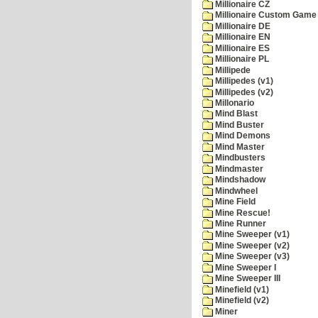
Millionaire CZ
Millionaire Custom Game 
Millionaire DE
Millionaire EN
Millionaire ES
Millionaire PL
Millipede
Millipedes (v1)
Millipedes (v2)
Millonario
Mind Blast
Mind Buster
Mind Demons
Mind Master
Mindbusters
Mindmaster
Mindshadow
Mindwheel
Mine Field
Mine Rescue!
Mine Runner
Mine Sweeper (v1)
Mine Sweeper (v2)
Mine Sweeper (v3)
Mine Sweeper I
Mine Sweeper III
Minefield (v1)
Minefield (v2)
Miner