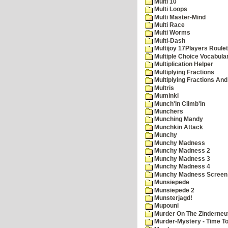
Multi 10
Multi Loops
Multi Master-Mind
Multi Race
Multi Worms
Multi-Dash
Multijoy 17Players Roulet
Multiple Choice Vocabula
Multiplication Helper
Multiplying Fractions
Multiplying Fractions And
Multris
Muminki
Munch'in Climb'in
Munchers
Munching Mandy
Munchkin Attack
Munchy
Munchy Madness
Munchy Madness 2
Munchy Madness 3
Munchy Madness 4
Munchy Madness Screen
Munsiepede
Munsiepede 2
Munsterjagd!
Mupouni
Murder On The Zinderneu
Murder-Mystery - Time To