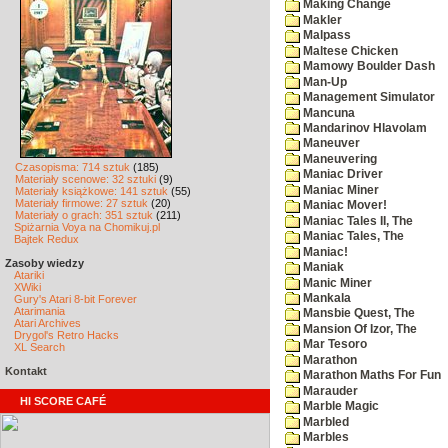
Making Change
Makler
Malpass
Maltese Chicken
Mamowy Boulder Dash
Man-Up
Management Simulator
Mancuna
Mandarinov Hlavolam
Maneuver
Maneuvering
Czasopisma: 714 sztuk
(185)
Maniac Driver
Materiały scenowe: 32 sztuki
(9)
Maniac Miner
Materiały książkowe: 141 sztuk
(55)
Materiały firmowe: 27 sztuk
(20)
Maniac Mover!
Materiały o grach: 351 sztuk
(211)
Maniac Tales II, The
Spiżarnia Voya na Chomikuj.pl
Maniac Tales, The
Bajtek Redux
Maniac!
Zasoby wiedzy
Maniak
Atariki
Manic Miner
XWiki
Mankala
Gury's Atari 8-bit Forever
Atarimania
Mansbie Quest, The
Atari Archives
Mansion Of Izor, The
Drygol's Retro Hacks
Mar Tesoro
XL Search
Marathon
Kontakt
Marathon Maths For Fun
Marauder
HI SCORE CAFÉ
Marble Magic
Marbled
Marbles