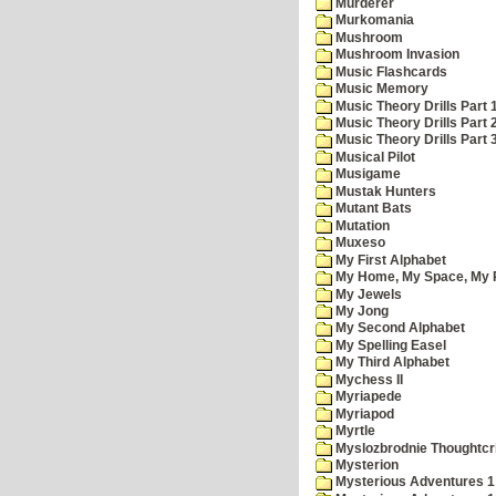
Murderer
Murkomania
Mushroom
Mushroom Invasion
Music Flashcards
Music Memory
Music Theory Drills Part 
Music Theory Drills Part 2
Music Theory Drills Part 3
Musical Pilot
Musigame
Mustak Hunters
Mutant Bats
Mutation
Muxeso
My First Alphabet
My Home, My Space, My 
My Jewels
My Jong
My Second Alphabet
My Spelling Easel
My Third Alphabet
Mychess II
Myriapede
Myriapod
Myrtle
Myslozbrodnie Thoughtc
Mysterion
Mysterious Adventures 1