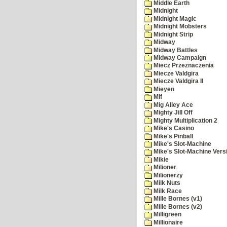
Middle Earth
Midnight
Midnight Magic
Midnight Mobsters
Midnight Strip
Midway
Midway Battles
Midway Campaign
Miecz Przeznaczenia
Miecze Valdgira
Miecze Valdgira II
Mieyen
Mif
Mig Alley Ace
Mighty Jill Off
Mighty Multiplication 2
Mike's Casino
Mike's Pinball
Mike's Slot-Machine
Mike's Slot-Machine Versi
Mikie
Milioner
Milionerzy
Milk Nuts
Milk Race
Mille Bornes (v1)
Mille Bornes (v2)
Milligreen
Millionaire