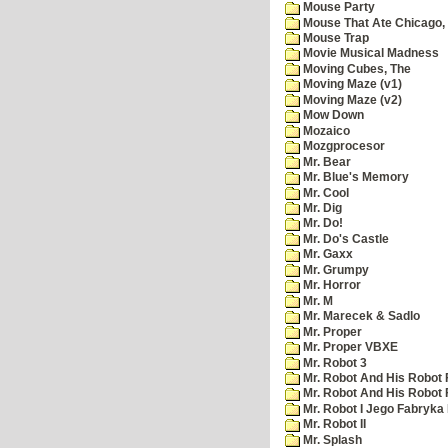
Mouse Party
Mouse That Ate Chicago,
Mouse Trap
Movie Musical Madness
Moving Cubes, The
Moving Maze (v1)
Moving Maze (v2)
Mow Down
Mozaico
Mozgprocesor
Mr. Bear
Mr. Blue's Memory
Mr. Cool
Mr. Dig
Mr. Do!
Mr. Do's Castle
Mr. Gaxx
Mr. Grumpy
Mr. Horror
Mr. M
Mr. Marecek & Sadlo
Mr. Proper
Mr. Proper VBXE
Mr. Robot 3
Mr. Robot And His Robot 
Mr. Robot And His Robot
Mr. Robot I Jego Fabryka
Mr. Robot II
Mr. Splash