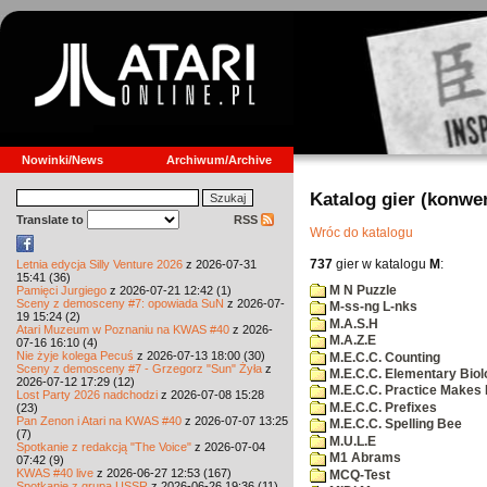
Nowinki/News
Archiwum/Archive
Katalog gier (konwe
Translate to
RSS
Wróc do katalogu
737
gier w katalogu
M
:
Letnia edycja Silly Venture 2026
z 2026-07-31
15:41 (36)
M N Puzzle
Pamięci Jurgiego
z 2026-07-21 12:42 (1)
Sceny z demosceny #7: opowiada SuN
z 2026-07-
M-ss-ng L-nks
19 15:24 (2)
M.A.S.H
Atari Muzeum w Poznaniu na KWAS #40
z 2026-
M.A.Z.E
07-16 16:10 (4)
Nie żyje kolega Pecuś
z 2026-07-13 18:00 (30)
M.E.C.C. Counting
Sceny z demosceny #7 - Grzegorz "Sun" Żyła
z
M.E.C.C. Elementary Biol
2026-07-12 17:29 (12)
M.E.C.C. Practice Makes 
Lost Party 2026 nadchodzi
z 2026-07-08 15:28
M.E.C.C. Prefixes
(23)
Pan Zenon i Atari na KWAS #40
z 2026-07-07 13:25
M.E.C.C. Spelling Bee
(7)
M.U.L.E
Spotkanie z redakcją "The Voice"
z 2026-07-04
M1 Abrams
07:42 (9)
KWAS #40 live
z 2026-06-27 12:53 (167)
MCQ-Test
Spotkanie z grupą USSR
z 2026-06-26 19:36 (11)