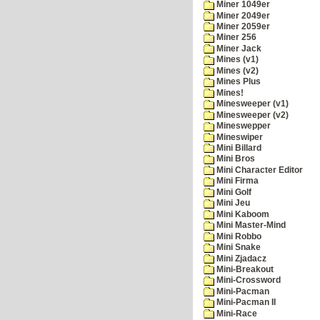
Miner 1049er
Miner 2049er
Miner 2059er
Miner 256
Miner Jack
Mines (v1)
Mines (v2)
Mines Plus
Mines!
Minesweeper (v1)
Minesweeper (v2)
Mineswepper
Mineswiper
Mini Billard
Mini Bros
Mini Character Editor
Mini Firma
Mini Golf
Mini Jeu
Mini Kaboom
Mini Master-Mind
Mini Robbo
Mini Snake
Mini Zjadacz
Mini-Breakout
Mini-Crossword
Mini-Pacman
Mini-Pacman II
Mini-Race