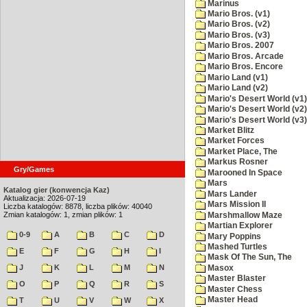
Marinus
Mario Bros. (v1)
Mario Bros. (v2)
Mario Bros. (v3)
Mario Bros. 2007
Mario Bros. Arcade
Mario Bros. Encore
Mario Land (v1)
Mario Land (v2)
Mario's Desert World (v1)
Mario's Desert World (v2)
Mario's Desert World (v3)
Market Blitz
Market Forces
Market Place, The
Markus Rosner
Gry/Games
Marooned In Space
Mars
Katalog gier (konwencja Kaz)
Mars Lander
Aktualizacja: 2026-07-19
Mars Mission II
Liczba katalogów: 8878, liczba plików: 40040
Zmian katalogów: 1, zmian plików: 1
Marshmallow Maze
Martian Explorer
0-9
A
B
C
D
Mary Poppins
Mashed Turtles
E
F
G
H
I
Mask Of The Sun, The
J
K
L
M
N
Masox
Master Blaster
O
P
Q
R
S
Master Chess
Master Head
T
U
V
W
X