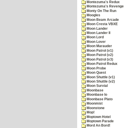
Montezuma's Redux
Montezuma's Revenge
Monty On The Run
Moogles
Moon Beam Arcade
Moon Cresta VBXE
Moon Lander
Moon Lander II
Moon Lord
Moon Lover
Moon Marauder
Moon Patrol (v1)
Moon Patrol (v2)
Moon Patrol (v3)
Moon Patrol Redux
Moon Probe
Moon Quest
Moon Shuttle (v1)
Moon Shuttle (v2)
Moon Survial
Moonbase
Moonbase Io
Moonbase Plato
Moonmist
Moonstone
Mop!
Moptown Hotel
Moptown Parade
Mord An Bord!