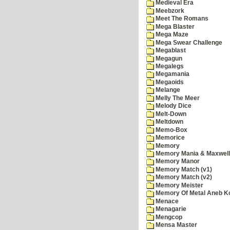
Medieval Era
Meebzork
Meet The Romans
Mega Blaster
Mega Maze
Mega Swear Challenge
Megablast
Megagun
Megalegs
Megamania
Megaoids
Melange
Melly The Meer
Melody Dice
Melt-Down
Meltdown
Memo-Box
Memorice
Memory
Memory Mania & Maxwel
Memory Manor
Memory Match (v1)
Memory Match (v2)
Memory Meister
Memory Of Metal Aneb K
Menace
Menagarie
Mengcop
Mensa Master