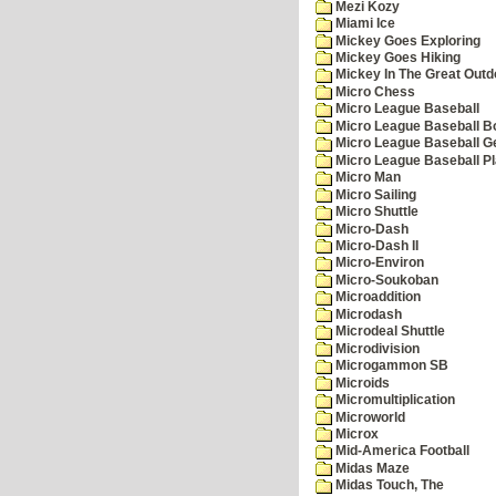
Mezi Kozy
Miami Ice
Mickey Goes Exploring
Mickey Goes Hiking
Mickey In The Great Outd
Micro Chess
Micro League Baseball
Micro League Baseball Bo
Micro League Baseball G
Micro League Baseball Pl
Micro Man
Micro Sailing
Micro Shuttle
Micro-Dash
Micro-Dash II
Micro-Environ
Micro-Soukoban
Microaddition
Microdash
Microdeal Shuttle
Microdivision
Microgammon SB
Microids
Micromultiplication
Microworld
Microx
Mid-America Football
Midas Maze
Midas Touch, The