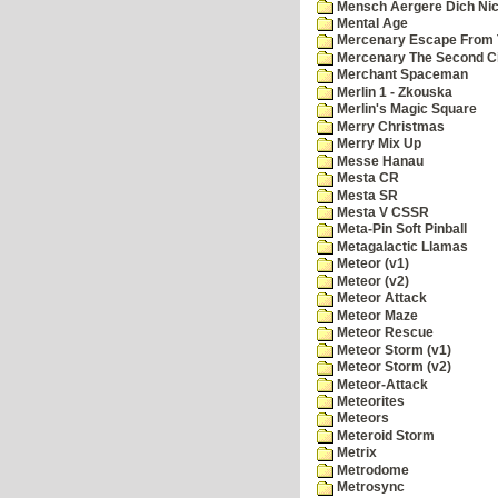
Mensch Aergere Dich Nic
Mental Age
Mercenary Escape From 
Mercenary The Second C
Merchant Spaceman
Merlin 1 - Zkouska
Merlin's Magic Square
Merry Christmas
Merry Mix Up
Messe Hanau
Mesta CR
Mesta SR
Mesta V CSSR
Meta-Pin Soft Pinball
Metagalactic Llamas
Meteor (v1)
Meteor (v2)
Meteor Attack
Meteor Maze
Meteor Rescue
Meteor Storm (v1)
Meteor Storm (v2)
Meteor-Attack
Meteorites
Meteors
Meteroid Storm
Metrix
Metrodome
Metrosync