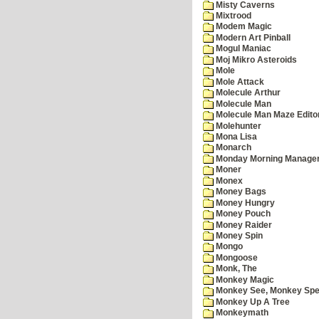
Misty Caverns
Mixtrood
Modem Magic
Modern Art Pinball
Mogul Maniac
Moj Mikro Asteroids
Mole
Mole Attack
Molecule Arthur
Molecule Man
Molecule Man Maze Edito
Molehunter
Mona Lisa
Monarch
Monday Morning Manage
Moner
Monex
Money Bags
Money Hungry
Money Pouch
Money Raider
Money Spin
Mongo
Mongoose
Monk, The
Monkey Magic
Monkey See, Monkey Spe
Monkey Up A Tree
Monkeymath