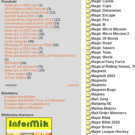
Magic Castle
Poradniki
Nowe gry w 2026 roku
(1)
Magic Cups
SFX-Engine w MAD Pascalu
(3)
Magic Dimension
Narzędzie do tworzenia scrolli
(12)
Magic Escape
Kartridż Sparta DOS X
(6)
Usprawnienia magnetofonu XC12
(12)
Magic Fire
Konserwacja stacji dysków 1050
(19)
Magic III
Konserwacja magnetofonu XC12
(15)
Magic Micro Mission
Nowe gry w 2020 roku
(2)
Magic Micro Mission 2
Nowe gry w 2019 roku
(35)
Nowe gry w 2017 roku
(3)
Magic Of Words
Larek pokazuje
(40)
Magic Read
Emulacja ZX Spectrum na VBXE
(26)
Magic Square
Nowe gry w 2016 roku
(7)
Nowe gry w 2015 roku
(4)
Magic Tonic
Partycjonowanie karty SIDE (APT/FAT16/FAT32)
Magic World
(1)
Magical Fairy Force
BMPVIEW
(34)
Magical Rolling Stones, T
Atari ST dla opornych
(75)
Nowe gry w 2014 roku
(19)
Magnetit
Tritone engine
(11)
Magnetit 2002
QChan Engine
(6)
Magnetix
nowsze
starsze
Magneto
Magneto Bugs
Emulatory
Magnex
Emulator Atari800Win
Mah Jong
Emulator Atari800Win PLus 4.0 (Windows)
Mahjong XE
Emulator Atari++ (multiplatform)
Emulator Altirra (Windows)
Mahna-Malysz
Mail Order Monsters
Biblioteka Atarowca
Major Blink
Major Blink 2020
Major Bronx
Major League Hockey