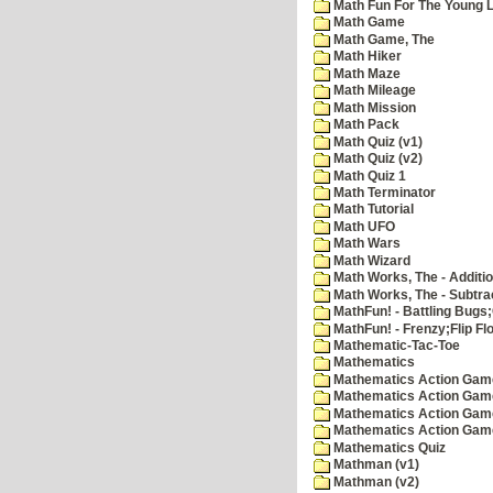
Math Fun For The Young Le
Math Game
Math Game, The
Math Hiker
Math Maze
Math Mileage
Math Mission
Math Pack
Math Quiz (v1)
Math Quiz (v2)
Math Quiz 1
Math Terminator
Math Tutorial
Math UFO
Math Wars
Math Wizard
Math Works, The - Additi
Math Works, The - Subtra
MathFun! - Battling Bugs
MathFun! - Frenzy;Flip Fl
Mathematic-Tac-Toe
Mathematics
Mathematics Action Games
Mathematics Action Game
Mathematics Action Game
Mathematics Action Game
Mathematics Quiz
Mathman (v1)
Mathman (v2)