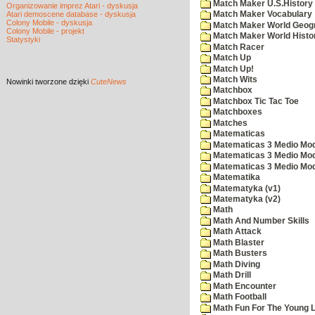
Match Maker U.S.History
Organizowanie imprez Atari - dyskusja
Atari demoscene database - dyskusja
Match Maker Vocabulary
Colony Mobile - dyskusja
Match Maker World Geog
Colony Mobile - projekt
Match Maker World Histo
Statystyki
Match Racer
Match Up
Match Up!
Match Wits
Nowinki
tworzone dzięki
CuteNews
Matchbox
Matchbox Tic Tac Toe
Matchboxes
Matches
Matematicas
Matematicas 3 Medio Mod
Matematicas 3 Medio Mod
Matematicas 3 Medio Mod
Matematika
Matematyka (v1)
Matematyka (v2)
Math
Math And Number Skills
Math Attack
Math Blaster
Math Busters
Math Diving
Math Drill
Math Encounter
Math Football
Math Fun For The Young L