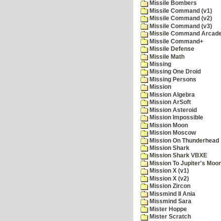
Missile Bombers
Missile Command (v1)
Missile Command (v2)
Missile Command (v3)
Missile Command Arcad
Missile Command+
Missile Defense
Missile Math
Missing
Missing One Droid
Missing Persons
Mission
Mission Algebra
Mission ArSoft
Mission Asteroid
Mission Impossible
Mission Moon
Mission Moscow
Mission On Thunderhead
Mission Shark
Mission Shark VBXE
Mission To Jupiter's Moo
Mission X (v1)
Mission X (v2)
Mission Zircon
Missmind II Ania
Missmind Sara
Mister Hoppe
Mister Scratch