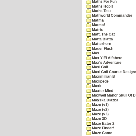
Maths For Fun
Maths Hop!!
Maths Test
Mathworld Commander
Matma
Matma!
Matrix
Matt, The Cat
Matta Blatta
Matterhorn
Mauer Fluch
Max
Max Y El Alfabeto
Max's Adventure
Maxi Golf
Maxi Golf Course Design
Maximillian B
Maxipede
Maxit
Maxter Mind
Maxwell Manor Skull Of 
Mayska Dlazba
Maze (v1)
Maze (v2)
Maze (v3)
Maze 3D
Maze Eater 2
Maze Finder!
Maze Game