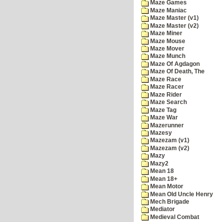
Maze Games
Maze Maniac
Maze Master (v1)
Maze Master (v2)
Maze Miner
Maze Mouse
Maze Mover
Maze Munch
Maze Of Agdagon
Maze Of Death, The
Maze Race
Maze Racer
Maze Rider
Maze Search
Maze Tag
Maze War
Mazerunner
Mazesy
Mazezam (v1)
Mazezam (v2)
Mazy
Mazy2
Mean 18
Mean 18+
Mean Motor
Mean Old Uncle Henry
Mech Brigade
Mediator
Medieval Combat