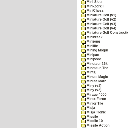
Mini-Slots
Mini-Zork I
MiniChess
Miniature Golf (v1)
Miniature Golf (v2)
Miniature Golf (v3)
Miniature Golf (v4)
Miniature Golf Constructi
Minibreak
Minijong
Minilife
Mining Mogul
Minipac
Minipede
Minotaur 16k
Minotaur, The
Mintaj
Minute Magic
Minute Math
Miny (v1)
Miny (v2)
Mirage 4000
Mirax Force
Mirror Tile
Misja
Misja Tronic
Missile
Missile 10
Missile Action