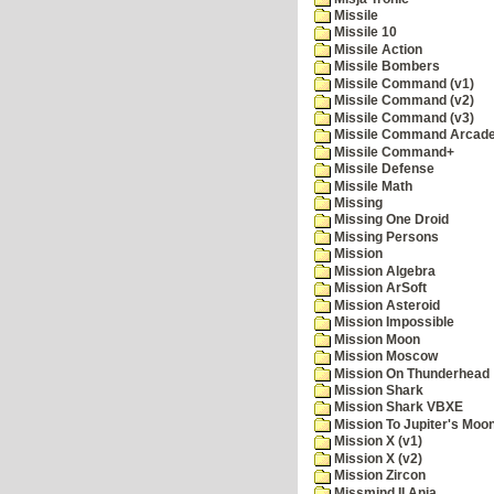
Missile
Missile 10
Missile Action
Missile Bombers
Missile Command (v1)
Missile Command (v2)
Missile Command (v3)
Missile Command Arcad
Missile Command+
Missile Defense
Missile Math
Missing
Missing One Droid
Missing Persons
Mission
Mission Algebra
Mission ArSoft
Mission Asteroid
Mission Impossible
Mission Moon
Mission Moscow
Mission On Thunderhead
Mission Shark
Mission Shark VBXE
Mission To Jupiter's Moo
Mission X (v1)
Mission X (v2)
Mission Zircon
Missmind II Ania