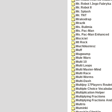
Mr. Robot I Jego Fabryka
Mr. Robot II
Mr. Splash
Mr. TNT
Mrakodrap
Mrazik
Ms. Bulimia
Ms. Pac-Man
Ms. Pac-Man Enhanced
Msciciel
Mt Rock
Muchblastesz
Muff
Mugwump
Mule Wars
Multi 10
Multi Loops
Multi Master-Mind
Multi Race
Multi Worms
Multi-Dash
Multijoy 17Players Roulet
Multiple Choice Vocabula
Multiplication Helper
Multiplying Fractions
Multiplying Fractions And
Multris
Muminki
Munch'in Climb'in