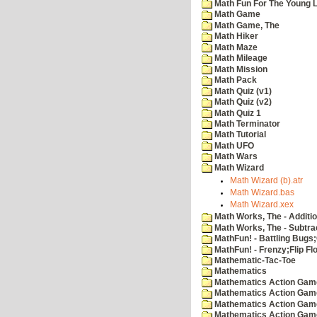
Math Fun For The Young Le
Math Game
Math Game, The
Math Hiker
Math Maze
Math Mileage
Math Mission
Math Pack
Math Quiz (v1)
Math Quiz (v2)
Math Quiz 1
Math Terminator
Math Tutorial
Math UFO
Math Wars
Math Wizard
Math Wizard (b).atr
Math Wizard.bas
Math Wizard.xex
Math Works, The - Additi
Math Works, The - Subtra
MathFun! - Battling Bugs
MathFun! - Frenzy;Flip Fl
Mathematic-Tac-Toe
Mathematics
Mathematics Action Games
Mathematics Action Game
Mathematics Action Game
Mathematics Action Game