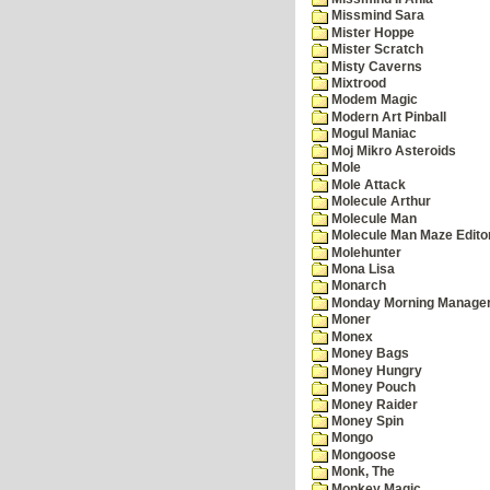
Missmind Sara
Mister Hoppe
Mister Scratch
Misty Caverns
Mixtrood
Modem Magic
Modern Art Pinball
Mogul Maniac
Moj Mikro Asteroids
Mole
Mole Attack
Molecule Arthur
Molecule Man
Molecule Man Maze Edito
Molehunter
Mona Lisa
Monarch
Monday Morning Manage
Moner
Monex
Money Bags
Money Hungry
Money Pouch
Money Raider
Money Spin
Mongo
Mongoose
Monk, The
Monkey Magic