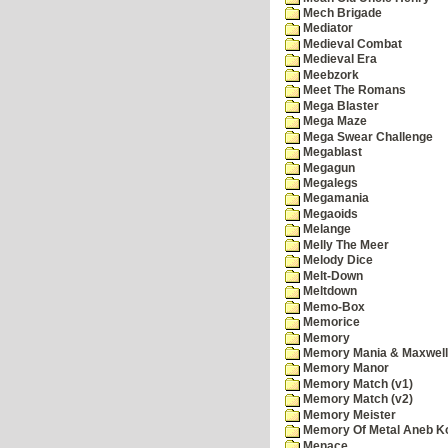
Mech Brigade
Mediator
Medieval Combat
Medieval Era
Meebzork
Meet The Romans
Mega Blaster
Mega Maze
Mega Swear Challenge
Megablast
Megagun
Megalegs
Megamania
Megaoids
Melange
Melly The Meer
Melody Dice
Melt-Down
Meltdown
Memo-Box
Memorice
Memory
Memory Mania & Maxwel
Memory Manor
Memory Match (v1)
Memory Match (v2)
Memory Meister
Memory Of Metal Aneb K
Menace