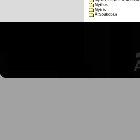
Mythos
Mytris
ÂľSoukoban