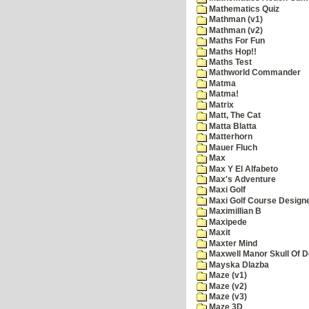
Mathematics Quiz
Mathman (v1)
Mathman (v2)
Maths For Fun
Maths Hop!!
Maths Test
Mathworld Commander
Matma
Matma!
Matrix
Matt, The Cat
Matta Blatta
Matterhorn
Mauer Fluch
Max
Max Y El Alfabeto
Max's Adventure
Maxi Golf
Maxi Golf Course Design
Maximillian B
Maxipede
Maxit
Maxter Mind
Maxwell Manor Skull Of 
Mayska Dlazba
Maze (v1)
Maze (v2)
Maze (v3)
Maze 3D