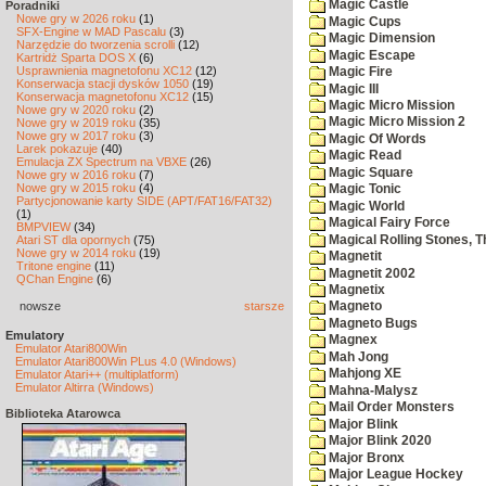
Magic Castle
Poradniki
Nowe gry w 2026 roku
(1)
Magic Cups
SFX-Engine w MAD Pascalu
(3)
Magic Dimension
Narzędzie do tworzenia scrolli
(12)
Magic Escape
Kartridż Sparta DOS X
(6)
Usprawnienia magnetofonu XC12
(12)
Magic Fire
Konserwacja stacji dysków 1050
(19)
Magic III
Konserwacja magnetofonu XC12
(15)
Magic Micro Mission
Nowe gry w 2020 roku
(2)
Magic Micro Mission 2
Nowe gry w 2019 roku
(35)
Nowe gry w 2017 roku
(3)
Magic Of Words
Larek pokazuje
(40)
Magic Read
Emulacja ZX Spectrum na VBXE
(26)
Magic Square
Nowe gry w 2016 roku
(7)
Nowe gry w 2015 roku
(4)
Magic Tonic
Partycjonowanie karty SIDE (APT/FAT16/FAT32)
Magic World
(1)
Magical Fairy Force
BMPVIEW
(34)
Magical Rolling Stones, T
Atari ST dla opornych
(75)
Nowe gry w 2014 roku
(19)
Magnetit
Tritone engine
(11)
Magnetit 2002
QChan Engine
(6)
Magnetix
nowsze
starsze
Magneto
Magneto Bugs
Emulatory
Magnex
Emulator Atari800Win
Mah Jong
Emulator Atari800Win PLus 4.0 (Windows)
Mahjong XE
Emulator Atari++ (multiplatform)
Emulator Altirra (Windows)
Mahna-Malysz
Mail Order Monsters
Biblioteka Atarowca
Major Blink
Major Blink 2020
Major Bronx
Major League Hockey