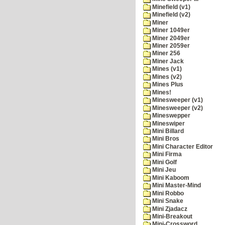
Minefield (v1)
Minefield (v2)
Miner
Miner 1049er
Miner 2049er
Miner 2059er
Miner 256
Miner Jack
Mines (v1)
Mines (v2)
Mines Plus
Mines!
Minesweeper (v1)
Minesweeper (v2)
Mineswepper
Mineswiper
Mini Billard
Mini Bros
Mini Character Editor
Mini Firma
Mini Golf
Mini Jeu
Mini Kaboom
Mini Master-Mind
Mini Robbo
Mini Snake
Mini Zjadacz
Mini-Breakout
Mini-Crossword