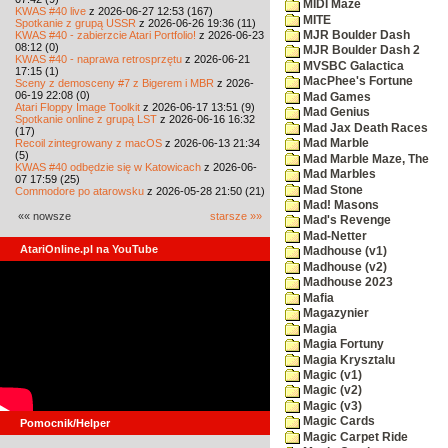
MIDI Maze
KWAS #40 live
z 2026-06-27 12:53 (167)
MITE
Spotkanie z grupą USSR
z 2026-06-26 19:36 (11)
KWAS #40 - zabierzcie Atari Portfolio!
z 2026-06-23
MJR Boulder Dash
08:12 (0)
MJR Boulder Dash 2
KWAS #40 - naprawa retrosprzętu
z 2026-06-21
MVSBC Galactica
17:15 (1)
MacPhee's Fortune
Sceny z demosceny #7 z Bigerem i MBR
z 2026-
06-19 22:08 (0)
Mad Games
Atari Floppy Image Toolkit
z 2026-06-17 13:51 (9)
Mad Genius
Spotkanie online z grupą LST
z 2026-06-16 16:32
Mad Jax Death Races
(17)
Recoil zintegrowany z macOS
z 2026-06-13 21:34
Mad Marble
(5)
Mad Marble Maze, The
KWAS #40 odbędzie się w Katowicach
z 2026-06-
Mad Marbles
07 17:59 (25)
Mad Stone
Commodore po atarowsku
z 2026-05-28 21:50 (21)
Mad! Masons
«« nowsze
starsze »»
Mad's Revenge
Mad-Netter
AtariOnline.pl na YouTube
Madhouse (v1)
Madhouse (v2)
Madhouse 2023
Mafia
Magazynier
Magia
Magia Fortuny
Magia Krysztalu
Magic (v1)
Magic (v2)
Magic (v3)
Magic Cards
Pomocnik/Helper
Magic Carpet Ride