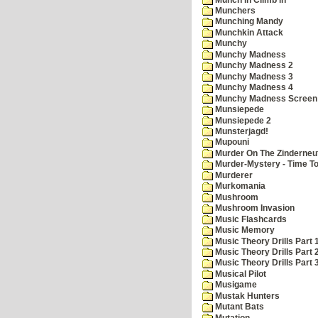
Munchers
Munching Mandy
Munchkin Attack
Munchy
Munchy Madness
Munchy Madness 2
Munchy Madness 3
Munchy Madness 4
Munchy Madness Screen
Munsiepede
Munsiepede 2
Munsterjagd!
Mupouni
Murder On The Zinderneu
Murder-Mystery - Time To
Murderer
Murkomania
Mushroom
Mushroom Invasion
Music Flashcards
Music Memory
Music Theory Drills Part 
Music Theory Drills Part 2
Music Theory Drills Part 3
Musical Pilot
Musigame
Mustak Hunters
Mutant Bats
Mutation