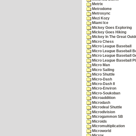
Metrix
Metrodome
Metrosync
Mezi Kozy
Miami Ice
Mickey Goes Exploring
Mickey Goes Hiking
Mickey In The Great Outd
Micro Chess
Micro League Baseball
Micro League Baseball Bo
Micro League Baseball G
Micro League Baseball Pl
Micro Man
Micro Sailing
Micro Shuttle
Micro-Dash
Micro-Dash II
Micro-Environ
Micro-Soukoban
Microaddition
Microdash
Microdeal Shuttle
Microdivision
Microgammon SB
Microids
Micromultiplication
Microworld
Microx