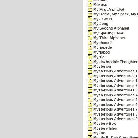
Muxeso
My First Alphabet
My Home, My Space, My 
My Jewels
My Jong
My Second Alphabet
My Spelling Easel
My Third Alphabet
Mychess II
Myriapede
Myriapod
Myrtle
Myslozbrodnie Thoughtc
Mysterion
Mysterious Adventures 1
Mysterious Adventures 10 
Mysterious Adventures 
Mysterious Adventures 2
Mysterious Adventures 3
Mysterious Adventures 4
Mysterious Adventures 5
Mysterious Adventures 6
Mysterious Adventures 7 
Mysterious Adventures 8
Mysterious Adventures 
Mystery Box
Mystery Isles
Mystix
Mystix II - Das Strandhau