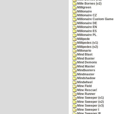
Mille Bornes (v2)
Milligreen
Millionaire
Millionaire CZ
Millionaire Custom Game 
Millionaire DE
Millionaire EN
Millionaire ES
Millionaire PL
Millipede
Millipedes (v1)
Millipedes (v2)
Millonario
Mind Blast
Mind Buster
Mind Demons
Mind Master
Mindbusters
Mindmaster
Mindshadow
Mindwheel
Mine Field
Mine Rescue!
Mine Runner
Mine Sweeper (v1)
Mine Sweeper (v2)
Mine Sweeper (v3)
Mine Sweeper I
Mine Sweeper III