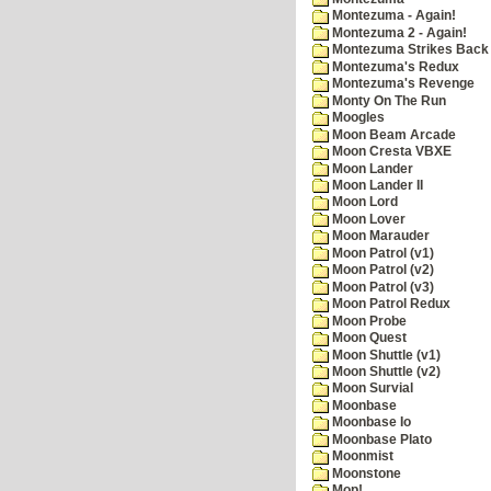
Montezuma - Again!
Montezuma 2 - Again!
Montezuma Strikes Back
Montezuma's Redux
Montezuma's Revenge
Monty On The Run
Moogles
Moon Beam Arcade
Moon Cresta VBXE
Moon Lander
Moon Lander II
Moon Lord
Moon Lover
Moon Marauder
Moon Patrol (v1)
Moon Patrol (v2)
Moon Patrol (v3)
Moon Patrol Redux
Moon Probe
Moon Quest
Moon Shuttle (v1)
Moon Shuttle (v2)
Moon Survial
Moonbase
Moonbase Io
Moonbase Plato
Moonmist
Moonstone
Mop!