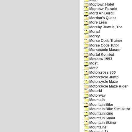
Moptown Hotel
Moptown Parade
Mord An Bord!
Mordon's Quest
More Less
Moreby Jewels, The
Moria!
Morky
Morse Code Trainer
Morse Code Tutor
Morsecode Master
Mortal Kombat
Moscow 1993
Most
Motie
Motorcross 800
Motorcycle Jump
Motorcycle Maze
Motorcycle Maze Rider
Motorki
Motorway
Mountain
Mountain Bike
Mountain Bike Simulator
Mountain King
Mountain Shoot
Mountain Skiing
Mountains
Mouse (v1)