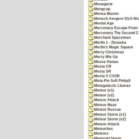
Menagarie
Mengcop
Mensa Master
Mensch Aergere Dich Nic
Mental Age
Mercenary Escape From 
Mercenary The Second C
Merchant Spaceman
Merlin 1 - Zkouska
Merlin's Magic Square
Merry Christmas
Merry Mix Up
Messe Hanau
Mesta CR
Mesta SR
Mesta V CSSR
Meta-Pin Soft Pinball
Metagalactic Llamas
Meteor (v1)
Meteor (v2)
Meteor Attack
Meteor Maze
Meteor Rescue
Meteor Storm (v1)
Meteor Storm (v2)
Meteor-Attack
Meteorites
Meteors
Meteroid Storm