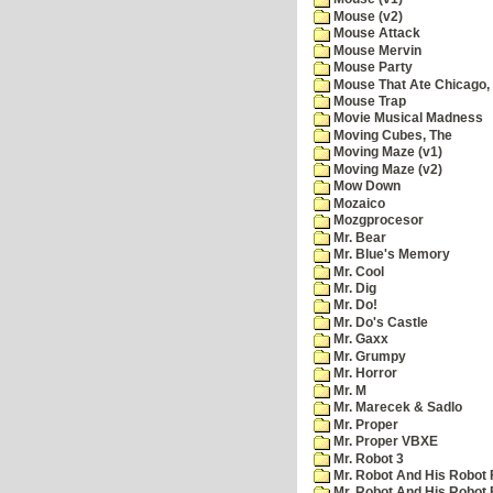
Mouse (v2)
Mouse Attack
Mouse Mervin
Mouse Party
Mouse That Ate Chicago,
Mouse Trap
Movie Musical Madness
Moving Cubes, The
Moving Maze (v1)
Moving Maze (v2)
Mow Down
Mozaico
Mozgprocesor
Mr. Bear
Mr. Blue's Memory
Mr. Cool
Mr. Dig
Mr. Do!
Mr. Do's Castle
Mr. Gaxx
Mr. Grumpy
Mr. Horror
Mr. M
Mr. Marecek & Sadlo
Mr. Proper
Mr. Proper VBXE
Mr. Robot 3
Mr. Robot And His Robot 
Mr. Robot And His Robot