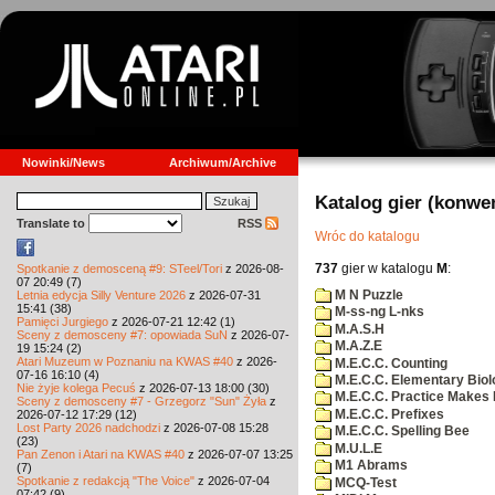
Nowinki/News
Archiwum/Archive
Katalog gier (konwe
Translate to
RSS
Wróc do katalogu
737
gier w katalogu
M
:
Spotkanie z demosceną #9: STeel/Tori
z 2026-08-
07 20:49 (7)
M N Puzzle
Letnia edycja Silly Venture 2026
z 2026-07-31
15:41 (38)
M-ss-ng L-nks
Pamięci Jurgiego
z 2026-07-21 12:42 (1)
M.A.S.H
Sceny z demosceny #7: opowiada SuN
z 2026-07-
M.A.Z.E
19 15:24 (2)
Atari Muzeum w Poznaniu na KWAS #40
z 2026-
M.E.C.C. Counting
07-16 16:10 (4)
M.E.C.C. Elementary Biol
Nie żyje kolega Pecuś
z 2026-07-13 18:00 (30)
M.E.C.C. Practice Makes 
Sceny z demosceny #7 - Grzegorz "Sun" Żyła
z
M.E.C.C. Prefixes
2026-07-12 17:29 (12)
Lost Party 2026 nadchodzi
z 2026-07-08 15:28
M.E.C.C. Spelling Bee
(23)
M.U.L.E
Pan Zenon i Atari na KWAS #40
z 2026-07-07 13:25
M1 Abrams
(7)
Spotkanie z redakcją "The Voice"
z 2026-07-04
MCQ-Test
07:42 (9)