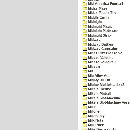
Mid-America Football
Midas Maze
Midas Touch, The
Middle Earth
Midnight
Midnight Magic
Midnight Mobsters
Midnight Strip
Midway
Midway Battles
Midway Campaign
Miecz Przeznaczenia
Miecze Valdgira
Miecze Valdgira II
Mieyen
Mif
Mig Alley Ace
Mighty Jill Off
Mighty Multiplication 2
Mike's Casino
Mike's Pinball
Mike's Slot-Machine
Mike's Slot-Machine Versi
Mikie
Milioner
Milionerzy
Milk Nuts
Milk Race
Mille Bornes (v1)