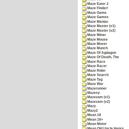
Maze Eater 2
Maze Finder!
Maze Game
Maze Games
Maze Maniac
Maze Master (v1)
Maze Master (v2)
Maze Miner
Maze Mouse
Maze Mover
Maze Munch
Maze Of Agdagon
Maze Of Death, The
Maze Race
Maze Racer
Maze Rider
Maze Search
Maze Tag
Maze War
Mazerunner
Mazesy
Mazezam (v1)
Mazezam (v2)
Mazy
Mazy2
Mean 18
Mean 18+
Mean Motor
Mean Old Uncle Henry