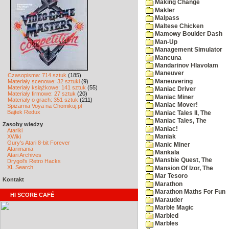
Making Change
Makler
Malpass
Maltese Chicken
Mamowy Boulder Dash
Man-Up
Management Simulator
Mancuna
Mandarinov Hlavolam
Maneuver
Czasopisma: 714 sztuk
(185)
Maneuvering
Materiały scenowe: 32 sztuki
(9)
Materiały książkowe: 141 sztuk
(55)
Maniac Driver
Materiały firmowe: 27 sztuk
(20)
Maniac Miner
Materiały o grach: 351 sztuk
(211)
Maniac Mover!
Spiżarnia Voya na Chomikuj.pl
Bajtek Redux
Maniac Tales II, The
Maniac Tales, The
Zasoby wiedzy
Maniac!
Atariki
XWiki
Maniak
Gury's Atari 8-bit Forever
Manic Miner
Atarimania
Mankala
Atari Archives
Mansbie Quest, The
Drygol's Retro Hacks
XL Search
Mansion Of Izor, The
Mar Tesoro
Kontakt
Marathon
Marathon Maths For Fun
HI SCORE CAFÉ
Marauder
Marble Magic
Marbled
Marbles