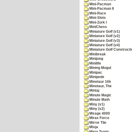
Mini-Pacman
Mini-Pacman II
Mini-Race
Mini-Slots
Mini-Zork I
MiniChess
Miniature Golf (v1)
Miniature Golf (v2)
Miniature Golf (v3)
Miniature Golf (v4)
Miniature Golf Constructi
Minibreak
Minijong
Minilife
Mining Mogul
Minipac
Minipede
Minotaur 16k
Minotaur, The
Mintaj
Minute Magic
Minute Math
Miny (v1)
Miny (v2)
Mirage 4000
Mirax Force
Mirror Tile
Misja
Misja Tronic