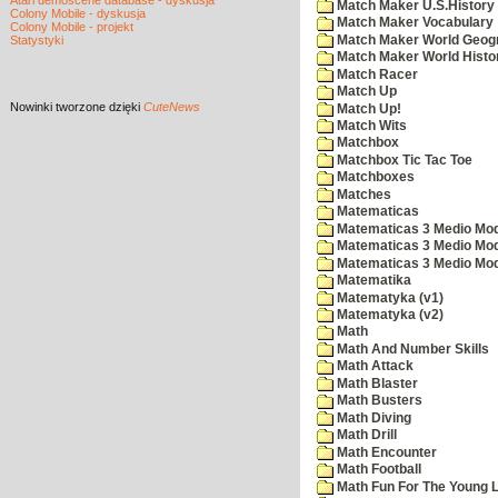
Atari demoscene database - dyskusja
Match Maker U.S.History
Colony Mobile - dyskusja
Match Maker Vocabulary
Colony Mobile - projekt
Match Maker World Geog
Statystyki
Match Maker World Histo
Match Racer
Match Up
Nowinki
tworzone dzięki
CuteNews
Match Up!
Match Wits
Matchbox
Matchbox Tic Tac Toe
Matchboxes
Matches
Matematicas
Matematicas 3 Medio Mod
Matematicas 3 Medio Mod
Matematicas 3 Medio Mod
Matematika
Matematyka (v1)
Matematyka (v2)
Math
Math And Number Skills
Math Attack
Math Blaster
Math Busters
Math Diving
Math Drill
Math Encounter
Math Football
Math Fun For The Young L