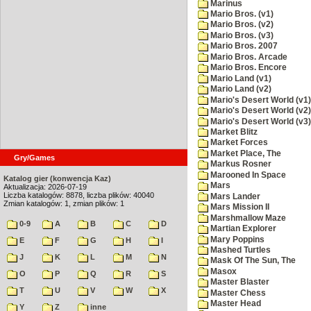
Marinus
Mario Bros. (v1)
Mario Bros. (v2)
Mario Bros. (v3)
Mario Bros. 2007
Mario Bros. Arcade
Mario Bros. Encore
Mario Land (v1)
Mario Land (v2)
Mario's Desert World (v1)
Mario's Desert World (v2)
Mario's Desert World (v3)
Market Blitz
Market Forces
Market Place, The
Gry/Games
Markus Rosner
Marooned In Space
Katalog gier (konwencja Kaz)
Mars
Aktualizacja: 2026-07-19
Liczba katalogów: 8878, liczba plików: 40040
Mars Lander
Zmian katalogów: 1, zmian plików: 1
Mars Mission II
Marshmallow Maze
0-9
A
B
C
D
Martian Explorer
Mary Poppins
E
F
G
H
I
Mashed Turtles
J
K
L
M
N
Mask Of The Sun, The
Masox
O
P
Q
R
S
Master Blaster
T
U
V
W
X
Master Chess
Master Head
Y
Z
inne