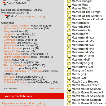
Master Kung-Fu
Całość 3074 MB
Master Mind
Master Mind 1
Katalog gier (konwencja TOSEC)
Master Of The Lamps
Aktualizacja: 2021-07-11
Master Of The Mindfire
Całość
,
md5
sha
(
7-Zip
,
TUGZip
)
Master Steve's Poolball
Opisy gier
Masterblazer
"Old Towers" (Atari ST)
opisał Misza (19)
Masterit 2015
Submarine Commander
opisał Kaz (36)
Mastermatch
Frogs
opisał Xeen (0)
Mastermaze
Choplifter!
opisał Urborg (0)
Joust
opisał Urborg (17)
Mastermind (v1)
Commando
opisał Urborg (35)
Mastermind (v2)
Mario Bros
opisał Urborg (13)
Mastermind (v3)
Xenophobe
opisał Urborg (36)
Robbo Forever
opisał tbxx (16)
Mastermind (v4)
Kolony 2106
opisał tbxx (3)
Mastermind (v5)
Archon II: Adept
opisał Urborg/TDC (9)
Masters Of Time
Spitfire Ace/Hellcat Ace
opisał Farscape (9)
Masters' Golf
Wyspa
opisał Kaz (9)
Archon
opisał Urborg/TDC (16)
Mastertype (v1)
The Last Starfighter
opisał TDC (30)
Mastertype (v2)
Dwie Wieże
opisał Muffy (19)
Maszyna Czasu
Basil The Great Mouse Detective
opisał Charlie
Cherry (125)
Match (v1)
Inny Świat
opisał Charlie Cherry (17)
Match (v2)
Inspektor
opisał Charlie Cherry (19)
Match Card Hockey
Grand Prix Simulator
opisał Charlie Cherry (16)
Match Maker French
«« nowsze
starsze »»
Match Maker Science I
Match Maker Science II
Wewnętrzne/Internals
Match Maker Science III
Match Maker Spanish
Organizowanie imprez Atari - dyskusja
Match Maker U.S.Govern