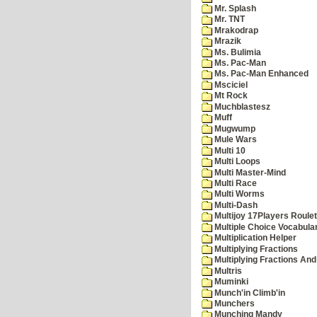
Mr. Splash
Mr. TNT
Mrakodrap
Mrazik
Ms. Bulimia
Ms. Pac-Man
Ms. Pac-Man Enhanced
Msciciel
Mt Rock
Muchblastesz
Muff
Mugwump
Mule Wars
Multi 10
Multi Loops
Multi Master-Mind
Multi Race
Multi Worms
Multi-Dash
Multijoy 17Players Roulet
Multiple Choice Vocabula
Multiplication Helper
Multiplying Fractions
Multiplying Fractions And
Multris
Muminki
Munch'in Climb'in
Munchers
Munching Mandy