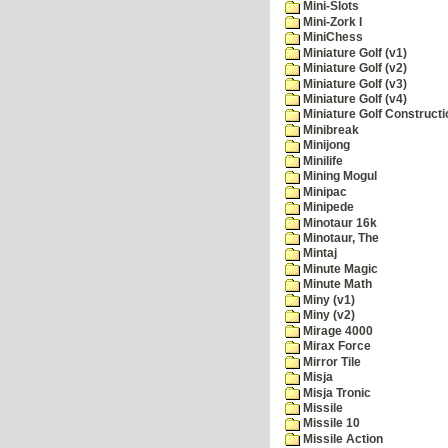
Mini-Slots
Mini-Zork I
MiniChess
Miniature Golf (v1)
Miniature Golf (v2)
Miniature Golf (v3)
Miniature Golf (v4)
Miniature Golf Constructi
Minibreak
Minijong
Minilife
Mining Mogul
Minipac
Minipede
Minotaur 16k
Minotaur, The
Mintaj
Minute Magic
Minute Math
Miny (v1)
Miny (v2)
Mirage 4000
Mirax Force
Mirror Tile
Misja
Misja Tronic
Missile
Missile 10
Missile Action