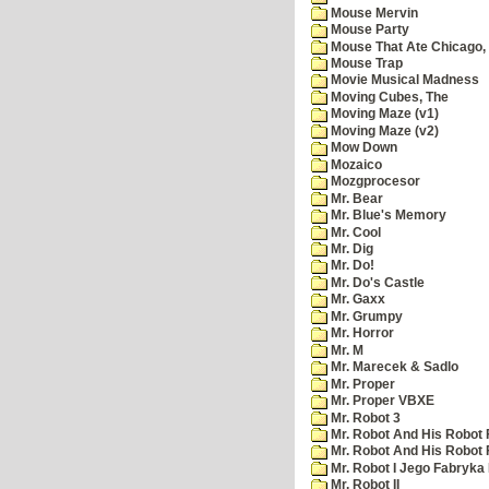
Mouse Mervin
Mouse Party
Mouse That Ate Chicago,
Mouse Trap
Movie Musical Madness
Moving Cubes, The
Moving Maze (v1)
Moving Maze (v2)
Mow Down
Mozaico
Mozgprocesor
Mr. Bear
Mr. Blue's Memory
Mr. Cool
Mr. Dig
Mr. Do!
Mr. Do's Castle
Mr. Gaxx
Mr. Grumpy
Mr. Horror
Mr. M
Mr. Marecek & Sadlo
Mr. Proper
Mr. Proper VBXE
Mr. Robot 3
Mr. Robot And His Robot 
Mr. Robot And His Robot
Mr. Robot I Jego Fabryka
Mr. Robot II