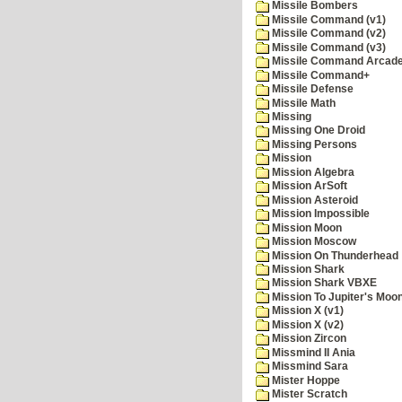
Missile Bombers
Missile Command (v1)
Missile Command (v2)
Missile Command (v3)
Missile Command Arcad
Missile Command+
Missile Defense
Missile Math
Missing
Missing One Droid
Missing Persons
Mission
Mission Algebra
Mission ArSoft
Mission Asteroid
Mission Impossible
Mission Moon
Mission Moscow
Mission On Thunderhead
Mission Shark
Mission Shark VBXE
Mission To Jupiter's Moo
Mission X (v1)
Mission X (v2)
Mission Zircon
Missmind II Ania
Missmind Sara
Mister Hoppe
Mister Scratch