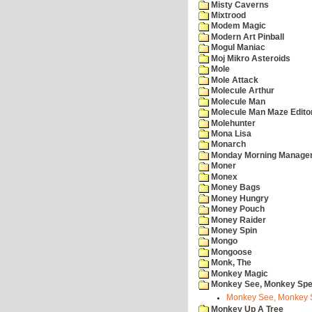
Misty Caverns
Mixtrood
Modem Magic
Modern Art Pinball
Mogul Maniac
Moj Mikro Asteroids
Mole
Mole Attack
Molecule Arthur
Molecule Man
Molecule Man Maze Edito
Molehunter
Mona Lisa
Monarch
Monday Morning Manage
Moner
Monex
Money Bags
Money Hungry
Money Pouch
Money Raider
Money Spin
Mongo
Mongoose
Monk, The
Monkey Magic
Monkey See, Monkey Spe
Monkey See, Monkey S
Monkey Up A Tree