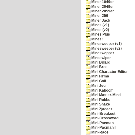
Miner 1049er
Miner 2049er
Miner 2059er
Miner 256
Miner Jack
Mines (v1)
Mines (v2)
Mines Plus
Mines!
Minesweeper (v1)
Minesweeper (v2)
Mineswepper
Mineswiper
Mini Billard
Mini Bros
Mini Character Editor
Mini Firma
Mini Golf
Mini Jeu
Mini Kaboom
Mini Master-Mind
Mini Robbo
Mini Snake
Mini Zjadacz
Mini-Breakout
Mini-Crossword
Mini-Pacman
Mini-Pacman II
Mini-Race