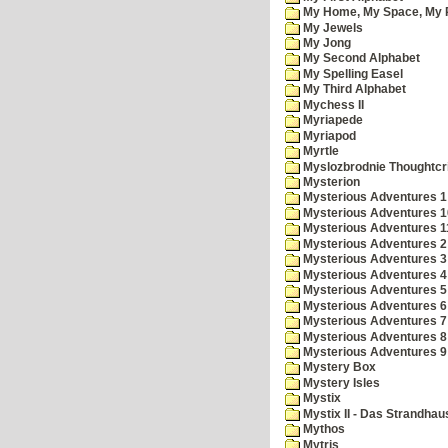
My Home, My Space, My 
My Jewels
My Jong
My Second Alphabet
My Spelling Easel
My Third Alphabet
Mychess II
Myriapede
Myriapod
Myrtle
Myslozbrodnie Thoughtc
Mysterion
Mysterious Adventures 1
Mysterious Adventures 10 
Mysterious Adventures 
Mysterious Adventures 2
Mysterious Adventures 3
Mysterious Adventures 4
Mysterious Adventures 5
Mysterious Adventures 6
Mysterious Adventures 7 
Mysterious Adventures 8
Mysterious Adventures 
Mystery Box
Mystery Isles
Mystix
Mystix II - Das Strandhau
Mythos
Mytris