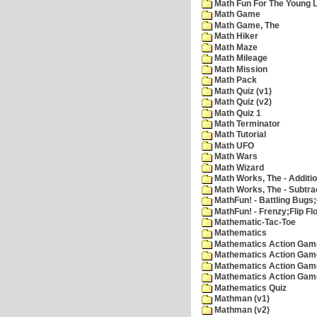
Math Fun For The Young Le
Math Game
Math Game, The
Math Hiker
Math Maze
Math Mileage
Math Mission
Math Pack
Math Quiz (v1)
Math Quiz (v2)
Math Quiz 1
Math Terminator
Math Tutorial
Math UFO
Math Wars
Math Wizard
Math Works, The - Additi
Math Works, The - Subtra
MathFun! - Battling Bugs
MathFun! - Frenzy;Flip Fl
Mathematic-Tac-Toe
Mathematics
Mathematics Action Games
Mathematics Action Game
Mathematics Action Game
Mathematics Action Game
Mathematics Quiz
Mathman (v1)
Mathman (v2)