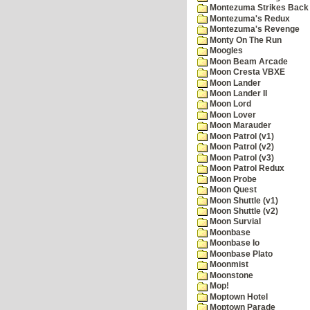
Montezuma Strikes Back
Montezuma's Redux
Montezuma's Revenge
Monty On The Run
Moogles
Moon Beam Arcade
Moon Cresta VBXE
Moon Lander
Moon Lander II
Moon Lord
Moon Lover
Moon Marauder
Moon Patrol (v1)
Moon Patrol (v2)
Moon Patrol (v3)
Moon Patrol Redux
Moon Probe
Moon Quest
Moon Shuttle (v1)
Moon Shuttle (v2)
Moon Survial
Moonbase
Moonbase Io
Moonbase Plato
Moonmist
Moonstone
Mop!
Moptown Hotel
Moptown Parade