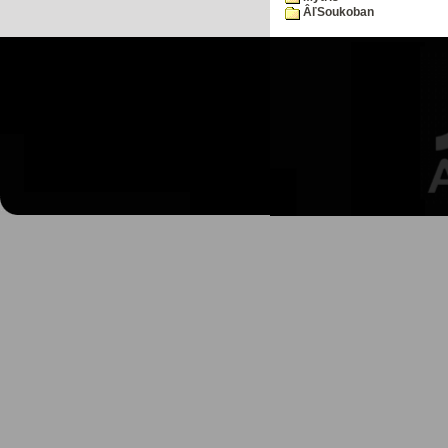
ÂľSoukoban