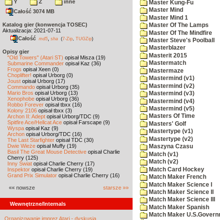
Y
Z
inne
Master Kung-Fu
Master Mind
Całość 3074 MB
Master Mind 1
Katalog gier (konwencja TOSEC)
Master Of The Lamps
Aktualizacja: 2021-07-11
Master Of The Mindfire
Całość
,
md5
sha
(
7-Zip
,
TUGZip
)
Master Steve's Poolball
Masterblazer
Opisy gier
Masterit 2015
"Old Towers" (Atari ST)
opisał Misza (19)
Mastermatch
Submarine Commander
opisał Kaz (36)
Frogs
opisał Xeen (0)
Mastermaze
Choplifter!
opisał Urborg (0)
Mastermind (v1)
Joust
opisał Urborg (17)
Mastermind (v2)
Commando
opisał Urborg (35)
Mario Bros
opisał Urborg (13)
Mastermind (v3)
Xenophobe
opisał Urborg (36)
Mastermind (v4)
Robbo Forever
opisał tbxx (16)
Mastermind (v5)
Kolony 2106
opisał tbxx (3)
Masters Of Time
Archon II: Adept
opisał Urborg/TDC (9)
Spitfire Ace/Hellcat Ace
opisał Farscape (9)
Masters' Golf
Wyspa
opisał Kaz (9)
Mastertype (v1)
Archon
opisał Urborg/TDC (16)
Mastertype (v2)
The Last Starfighter
opisał TDC (30)
Dwie Wieże
opisał Muffy (19)
Maszyna Czasu
Basil The Great Mouse Detective
opisał Charlie
Match (v1)
Cherry (125)
Match (v2)
Inny Świat
opisał Charlie Cherry (17)
Match Card Hockey
Inspektor
opisał Charlie Cherry (19)
Grand Prix Simulator
opisał Charlie Cherry (16)
Match Maker French
Match Maker Science I
«« nowsze
starsze »»
Match Maker Science II
Match Maker Science III
Wewnętrzne/Internals
Match Maker Spanish
Match Maker U.S.Govern
Organizowanie imprez Atari - dyskusja