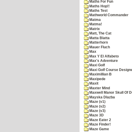
Maths For Fun
Maths Hop!!
Maths Test
Mathworld Commander
Matma
Matma!
Matrix
Matt, The Cat
Matta Blatta
Matterhorn
Mauer Fluch
Max
Max Y El Alfabeto
Max's Adventure
Maxi Golf
Maxi Golf Course Design
Maximillian B
Maxipede
Maxit
Maxter Mind
Maxwell Manor Skull Of 
Mayska Dlazba
Maze (v1)
Maze (v2)
Maze (v3)
Maze 3D
Maze Eater 2
Maze Finder!
Maze Game