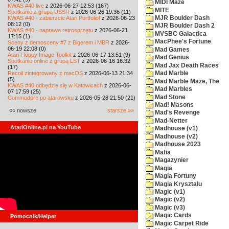
MIDI Maze
KWAS #40 live
z 2026-06-27 12:53 (167)
MITE
Spotkanie z grupą USSR
z 2026-06-26 19:36 (11)
KWAS #40 - zabierzcie Atari Portfolio!
z 2026-06-23
MJR Boulder Dash
08:12 (0)
MJR Boulder Dash 2
KWAS #40 - naprawa retrosprzętu
z 2026-06-21
MVSBC Galactica
17:15 (1)
MacPhee's Fortune
Sceny z demosceny #7 z Bigerem i MBR
z 2026-
06-19 22:08 (0)
Mad Games
Atari Floppy Image Toolkit
z 2026-06-17 13:51 (9)
Mad Genius
Spotkanie online z grupą LST
z 2026-06-16 16:32
Mad Jax Death Races
(17)
Recoil zintegrowany z macOS
z 2026-06-13 21:34
Mad Marble
(5)
Mad Marble Maze, The
KWAS #40 odbędzie się w Katowicach
z 2026-06-
Mad Marbles
07 17:59 (25)
Mad Stone
Commodore po atarowsku
z 2026-05-28 21:50 (21)
Mad! Masons
«« nowsze
starsze »»
Mad's Revenge
Mad-Netter
AtariOnline.pl na YouTube
Madhouse (v1)
Madhouse (v2)
Madhouse 2023
Mafia
Magazynier
Magia
Magia Fortuny
Magia Krysztalu
Magic (v1)
Magic (v2)
Magic (v3)
Magic Cards
Pomocnik/Helper
Magic Carpet Ride