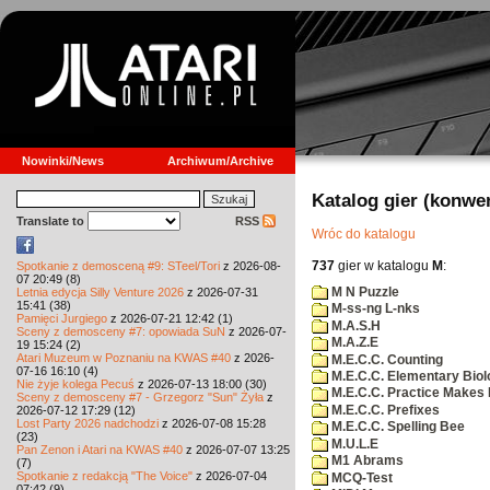
Nowinki/News
Archiwum/Archive
Katalog gier (konwe
Translate to
RSS
Wróc do katalogu
737
gier w katalogu
M
:
Spotkanie z demosceną #9: STeel/Tori
z 2026-08-
07 20:49 (8)
M N Puzzle
Letnia edycja Silly Venture 2026
z 2026-07-31
15:41 (38)
M-ss-ng L-nks
Pamięci Jurgiego
z 2026-07-21 12:42 (1)
M.A.S.H
Sceny z demosceny #7: opowiada SuN
z 2026-07-
M.A.Z.E
19 15:24 (2)
Atari Muzeum w Poznaniu na KWAS #40
z 2026-
M.E.C.C. Counting
07-16 16:10 (4)
M.E.C.C. Elementary Biol
Nie żyje kolega Pecuś
z 2026-07-13 18:00 (30)
M.E.C.C. Practice Makes 
Sceny z demosceny #7 - Grzegorz "Sun" Żyła
z
M.E.C.C. Prefixes
2026-07-12 17:29 (12)
Lost Party 2026 nadchodzi
z 2026-07-08 15:28
M.E.C.C. Spelling Bee
(23)
M.U.L.E
Pan Zenon i Atari na KWAS #40
z 2026-07-07 13:25
M1 Abrams
(7)
Spotkanie z redakcją "The Voice"
z 2026-07-04
MCQ-Test
07:42 (9)