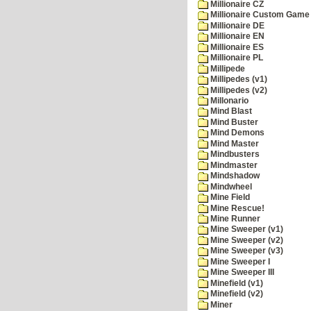
Millionaire CZ
Millionaire Custom Game 
Millionaire DE
Millionaire EN
Millionaire ES
Millionaire PL
Millipede
Millipedes (v1)
Millipedes (v2)
Millonario
Mind Blast
Mind Buster
Mind Demons
Mind Master
Mindbusters
Mindmaster
Mindshadow
Mindwheel
Mine Field
Mine Rescue!
Mine Runner
Mine Sweeper (v1)
Mine Sweeper (v2)
Mine Sweeper (v3)
Mine Sweeper I
Mine Sweeper III
Minefield (v1)
Minefield (v2)
Miner