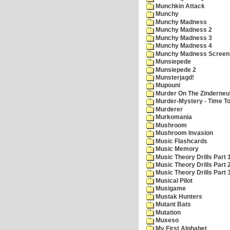
Munchkin Attack
Munchy
Munchy Madness
Munchy Madness 2
Munchy Madness 3
Munchy Madness 4
Munchy Madness Screen
Munsiepede
Munsiepede 2
Munsterjagd!
Mupouni
Murder On The Zinderneu
Murder-Mystery - Time To
Murderer
Murkomania
Mushroom
Mushroom Invasion
Music Flashcards
Music Memory
Music Theory Drills Part 
Music Theory Drills Part 2
Music Theory Drills Part 3
Musical Pilot
Musigame
Mustak Hunters
Mutant Bats
Mutation
Muxeso
My First Alphabet