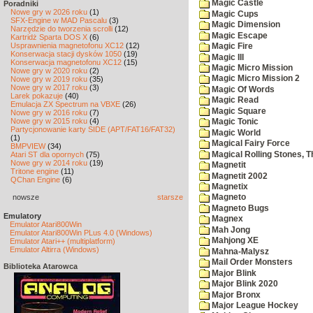
Magic Castle
Poradniki
Nowe gry w 2026 roku
(1)
Magic Cups
SFX-Engine w MAD Pascalu
(3)
Magic Dimension
Narzędzie do tworzenia scrolli
(12)
Magic Escape
Kartridż Sparta DOS X
(6)
Usprawnienia magnetofonu XC12
(12)
Magic Fire
Konserwacja stacji dysków 1050
(19)
Magic III
Konserwacja magnetofonu XC12
(15)
Magic Micro Mission
Nowe gry w 2020 roku
(2)
Magic Micro Mission 2
Nowe gry w 2019 roku
(35)
Nowe gry w 2017 roku
(3)
Magic Of Words
Larek pokazuje
(40)
Magic Read
Emulacja ZX Spectrum na VBXE
(26)
Magic Square
Nowe gry w 2016 roku
(7)
Nowe gry w 2015 roku
(4)
Magic Tonic
Partycjonowanie karty SIDE (APT/FAT16/FAT32)
Magic World
(1)
Magical Fairy Force
BMPVIEW
(34)
Magical Rolling Stones, T
Atari ST dla opornych
(75)
Nowe gry w 2014 roku
(19)
Magnetit
Tritone engine
(11)
Magnetit 2002
QChan Engine
(6)
Magnetix
nowsze
starsze
Magneto
Magneto Bugs
Emulatory
Magnex
Emulator Atari800Win
Mah Jong
Emulator Atari800Win PLus 4.0 (Windows)
Mahjong XE
Emulator Atari++ (multiplatform)
Emulator Altirra (Windows)
Mahna-Malysz
Mail Order Monsters
Biblioteka Atarowca
Major Blink
Major Blink 2020
Major Bronx
Major League Hockey