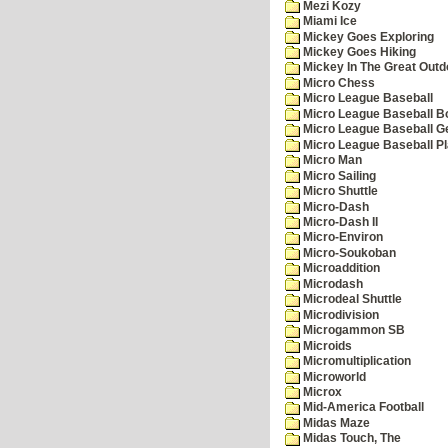
Mezi Kozy
Miami Ice
Mickey Goes Exploring
Mickey Goes Hiking
Mickey In The Great Outd
Micro Chess
Micro League Baseball
Micro League Baseball Bo
Micro League Baseball G
Micro League Baseball Pl
Micro Man
Micro Sailing
Micro Shuttle
Micro-Dash
Micro-Dash II
Micro-Environ
Micro-Soukoban
Microaddition
Microdash
Microdeal Shuttle
Microdivision
Microgammon SB
Microids
Micromultiplication
Microworld
Microx
Mid-America Football
Midas Maze
Midas Touch, The