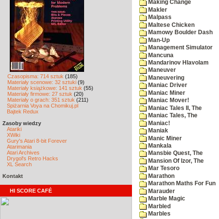
Making Change
Makler
Malpass
Maltese Chicken
Mamowy Boulder Dash
Man-Up
Management Simulator
Mancuna
Mandarinov Hlavolam
Maneuver
Czasopisma: 714 sztuk
(185)
Maneuvering
Materiały scenowe: 32 sztuki
(9)
Maniac Driver
Materiały książkowe: 141 sztuk
(55)
Maniac Miner
Materiały firmowe: 27 sztuk
(20)
Materiały o grach: 351 sztuk
(211)
Maniac Mover!
Spiżarnia Voya na Chomikuj.pl
Maniac Tales II, The
Bajtek Redux
Maniac Tales, The
Maniac!
Zasoby wiedzy
Atariki
Maniak
XWiki
Manic Miner
Gury's Atari 8-bit Forever
Mankala
Atarimania
Atari Archives
Mansbie Quest, The
Drygol's Retro Hacks
Mansion Of Izor, The
XL Search
Mar Tesoro
Marathon
Kontakt
Marathon Maths For Fun
HI SCORE CAFÉ
Marauder
Marble Magic
Marbled
Marbles