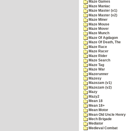
Maze Games
Maze Maniac
Maze Master (v1)
Maze Master (v2)
Maze Miner
Maze Mouse
Maze Mover
Maze Munch
Maze Of Agdagon
Maze Of Death, The
Maze Race
Maze Racer
Maze Rider
Maze Search
Maze Tag
Maze War
Mazerunner
Mazesy
Mazezam (v1)
Mazezam (v2)
Mazy
Mazy2
Mean 18
Mean 18+
Mean Motor
Mean Old Uncle Henry
Mech Brigade
Mediator
Medieval Combat