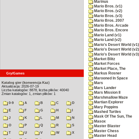
Marinus
Mario Bros. (v1)
Mario Bros. (v2)
Mario Bros. (v3)
Mario Bros. 2007
Mario Bros. Arcade
Mario Bros. Encore
Mario Land (v1)
Mario Land (v2)
Mario's Desert World (v1)
Mario's Desert World (v2)
Mario's Desert World (v3)
Market Blitz
Market Forces
Market Place, The
Gry/Games
Markus Rosner
Marooned In Space
Katalog gier (konwencja Kaz)
Mars
Aktualizacja: 2026-07-19
Mars Lander
Liczba katalogów: 8878, liczba plików: 40040
Mars Mission II
Zmian katalogów: 1, zmian plików: 1
Marshmallow Maze
Martian Explorer
0-9
A
B
C
D
Mary Poppins
E
F
G
H
I
Mashed Turtles
Mask Of The Sun, The
J
K
L
M
N
Masox
O
P
Q
R
S
Master Blaster
Master Chess
T
U
V
W
X
Master Head