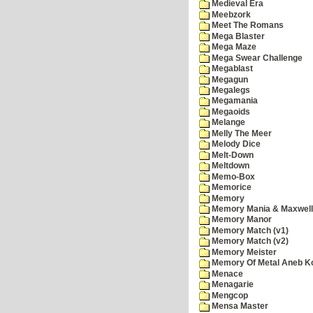
Medieval Era
Meebzork
Meet The Romans
Mega Blaster
Mega Maze
Mega Swear Challenge
Megablast
Megagun
Megalegs
Megamania
Megaoids
Melange
Melly The Meer
Melody Dice
Melt-Down
Meltdown
Memo-Box
Memorice
Memory
Memory Mania & Maxwel
Memory Manor
Memory Match (v1)
Memory Match (v2)
Memory Meister
Memory Of Metal Aneb K
Menace
Menagarie
Mengcop
Mensa Master