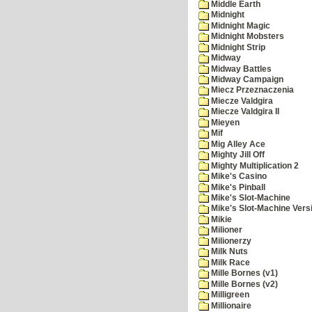
Middle Earth
Midnight
Midnight Magic
Midnight Mobsters
Midnight Strip
Midway
Midway Battles
Midway Campaign
Miecz Przeznaczenia
Miecze Valdgira
Miecze Valdgira II
Mieyen
Mif
Mig Alley Ace
Mighty Jill Off
Mighty Multiplication 2
Mike's Casino
Mike's Pinball
Mike's Slot-Machine
Mike's Slot-Machine Versi
Mikie
Milioner
Milionerzy
Milk Nuts
Milk Race
Mille Bornes (v1)
Mille Bornes (v2)
Milligreen
Millionaire