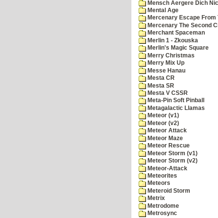
Mensch Aergere Dich Nic
Mental Age
Mercenary Escape From 
Mercenary The Second C
Merchant Spaceman
Merlin 1 - Zkouska
Merlin's Magic Square
Merry Christmas
Merry Mix Up
Messe Hanau
Mesta CR
Mesta SR
Mesta V CSSR
Meta-Pin Soft Pinball
Metagalactic Llamas
Meteor (v1)
Meteor (v2)
Meteor Attack
Meteor Maze
Meteor Rescue
Meteor Storm (v1)
Meteor Storm (v2)
Meteor-Attack
Meteorites
Meteors
Meteroid Storm
Metrix
Metrodome
Metrosync