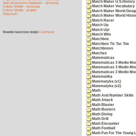
Match Maker U.S.History
Atari demoscene database - dyskusja
Match Maker Vocabulary
Colony Mobile - dyskusja
Colony Mobile - projekt
Match Maker World Geog
Statystyki
Match Maker World Histo
Match Racer
Match Up
Match Up!
Nowinki
tworzone dzięki
CuteNews
Match Wits
Matchbox
Matchbox Tic Tac Toe
Matchboxes
Matches
Matematicas
Matematicas 3 Medio Mod
Matematicas 3 Medio Mod
Matematicas 3 Medio Mod
Matematika
Matematyka (v1)
Matematyka (v2)
Math
Math And Number Skills
Math Attack
Math Blaster
Math Busters
Math Diving
Math Drill
Math Encounter
Math Football
Math Fun For The Young L