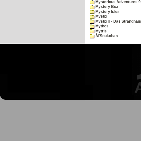
Mysterious Adventures 
Mystery Box
Mystery Isles
Mystix
Mystix II - Das Strandhau
Mythos
Mytris
ÂľSoukoban