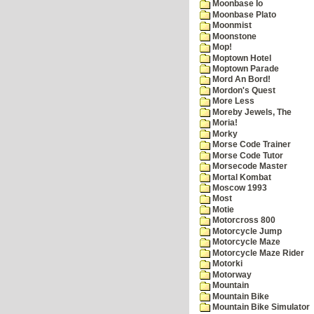
Moonbase Io
Moonbase Plato
Moonmist
Moonstone
Mop!
Moptown Hotel
Moptown Parade
Mord An Bord!
Mordon's Quest
More Less
Moreby Jewels, The
Moria!
Morky
Morse Code Trainer
Morse Code Tutor
Morsecode Master
Mortal Kombat
Moscow 1993
Most
Motie
Motorcross 800
Motorcycle Jump
Motorcycle Maze
Motorcycle Maze Rider
Motorki
Motorway
Mountain
Mountain Bike
Mountain Bike Simulator