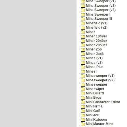
Mine Sweeper (v1)
Mine Sweeper (v2)
Mine Sweeper (v3)
Mine Sweeper I
Mine Sweeper III
Minefield (v1)
Minefield (v2)
Miner
Miner 1049er
Miner 2049er
Miner 2059er
Miner 256
Miner Jack
Mines (v1)
Mines (v2)
Mines Plus
Mines!
Minesweeper (v1)
Minesweeper (v2)
Mineswepper
Mineswiper
Mini Billard
Mini Bros
Mini Character Editor
Mini Firma
Mini Golf
Mini Jeu
Mini Kaboom
Mini Master-Mind