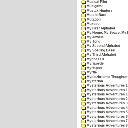
Musical Pilot
Musigame
Mustak Hunters
Mutant Bats
Mutation
Muxeso
My First Alphabet
My Home, My Space, My 
My Jewels
My Jong
My Second Alphabet
My Spelling Easel
My Third Alphabet
Mychess II
Myriapede
Myriapod
Myrtle
Myslozbrodnie Thoughtc
Mysterion
Mysterious Adventures 1
Mysterious Adventures 10 
Mysterious Adventures 
Mysterious Adventures 2
Mysterious Adventures 3
Mysterious Adventures 4
Mysterious Adventures 5
Mysterious Adventures 6
Mysterious Adventures 7 
Mysterious Adventures 8