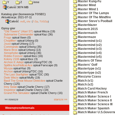
Master Kung-Fu
Y
Z
inne
Master Mind
Całość 3074 MB
Master Mind 1
Master Of The Lamps
Katalog gier (konwencja TOSEC)
Master Of The Mindfire
Aktualizacja: 2021-07-11
Master Steve's Poolball
Całość
,
md5
sha
(
7-Zip
,
TUGZip
)
Masterblazer
Opisy gier
Masterit 2015
"Old Towers" (Atari ST)
opisał Misza (19)
Mastermatch
Submarine Commander
opisał Kaz (36)
Mastermaze
Frogs
opisał Xeen (0)
Choplifter!
opisał Urborg (0)
Mastermind (v1)
Joust
opisał Urborg (17)
Mastermind (v2)
Commando
opisał Urborg (35)
Mastermind (v3)
Mario Bros
opisał Urborg (13)
Mastermind (v4)
Xenophobe
opisał Urborg (36)
Robbo Forever
opisał tbxx (16)
Mastermind (v5)
Kolony 2106
opisał tbxx (3)
Masters Of Time
Archon II: Adept
opisał Urborg/TDC (9)
Masters' Golf
Spitfire Ace/Hellcat Ace
opisał Farscape (9)
Wyspa
opisał Kaz (9)
Mastertype (v1)
Archon
opisał Urborg/TDC (16)
Mastertype (v2)
The Last Starfighter
opisał TDC (30)
Maszyna Czasu
Dwie Wieże
opisał Muffy (19)
Match (v1)
Basil The Great Mouse Detective
opisał Charlie
Cherry (125)
Match (v2)
Inny Świat
opisał Charlie Cherry (17)
Match Card Hockey
Inspektor
opisał Charlie Cherry (19)
Match Maker French
Grand Prix Simulator
opisał Charlie Cherry (16)
Match Maker Science I
«« nowsze
starsze »»
Match Maker Science II
Match Maker Science III
Wewnętrzne/Internals
Match Maker Spanish
Match Maker U.S.Govern