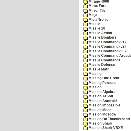
Mirage 4000
Mirax Force
Mirror Tile
Misja
Misja Tronic
Missile
Missile 10
Missile Action
Missile Bombers
Missile Command (v1)
Missile Command (v2)
Missile Command (v3)
Missile Command Arcad
Missile Command+
Missile Defense
Missile Math
Missing
Missing One Droid
Missing Persons
Mission
Mission Algebra
Mission ArSoft
Mission Asteroid
Mission Impossible
Mission Moon
Mission Moscow
Mission On Thunderhead
Mission Shark
Mission Shark VBXE