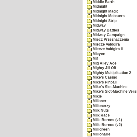
Middle Earth
Midnight
Midnight Magic
Midnight Mobsters
Midnight Strip
Midway
Midway Battles
Midway Campaign
Miecz Przeznaczenia
Miecze Valdgira
Miecze Valdgira II
Mieyen
Mif
Mig Alley Ace
Mighty Jill Off
Mighty Multiplication 2
Mike's Casino
Mike's Pinball
Mike's Slot-Machine
Mike's Slot-Machine Versi
Mikie
Milioner
Milionerzy
Milk Nuts
Milk Race
Mille Bornes (v1)
Mille Bornes (v2)
Milligreen
Millionaire