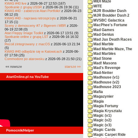
MIDI Maze
KWAS #40 live
z 2026-06-27 12:53 (167)
MITE
Spotkanie z grupą USSR
z 2026-06-26 19:36 (11)
KWAS #40 - zabierzcie Atari Portfolio!
z 2026-06-23
MJR Boulder Dash
08:12 (0)
MJR Boulder Dash 2
KWAS #40 - naprawa retrosprzętu
z 2026-06-21
MVSBC Galactica
17:15 (1)
MacPhee's Fortune
Sceny z demosceny #7 z Bigerem i MBR
z 2026-
06-19 22:08 (0)
Mad Games
Atari Floppy Image Toolkit
z 2026-06-17 13:51 (9)
Mad Genius
Spotkanie online z grupą LST
z 2026-06-16 16:32
Mad Jax Death Races
(17)
Recoil zintegrowany z macOS
z 2026-06-13 21:34
Mad Marble
(5)
Mad Marble Maze, The
KWAS #40 odbędzie się w Katowicach
z 2026-06-
Mad Marbles
07 17:59 (25)
Mad Stone
Commodore po atarowsku
z 2026-05-28 21:50 (21)
Mad! Masons
«« nowsze
starsze »»
Mad's Revenge
Mad-Netter
AtariOnline.pl na YouTube
Madhouse (v1)
Madhouse (v2)
Madhouse 2023
Mafia
Magazynier
Magia
Magia Fortuny
Magia Krysztalu
Magic (v1)
Magic (v2)
Magic (v3)
Magic Cards
Pomocnik/Helper
Magic Carpet Ride