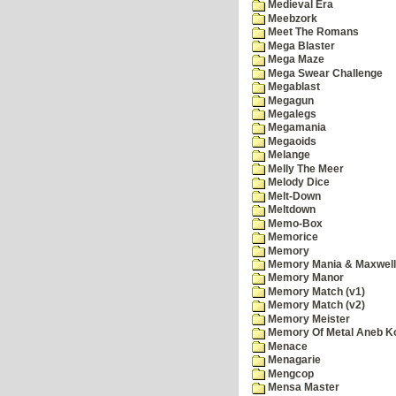
Medieval Era
Meebzork
Meet The Romans
Mega Blaster
Mega Maze
Mega Swear Challenge
Megablast
Megagun
Megalegs
Megamania
Megaoids
Melange
Melly The Meer
Melody Dice
Melt-Down
Meltdown
Memo-Box
Memorice
Memory
Memory Mania & Maxwel
Memory Manor
Memory Match (v1)
Memory Match (v2)
Memory Meister
Memory Of Metal Aneb K
Menace
Menagarie
Mengcop
Mensa Master