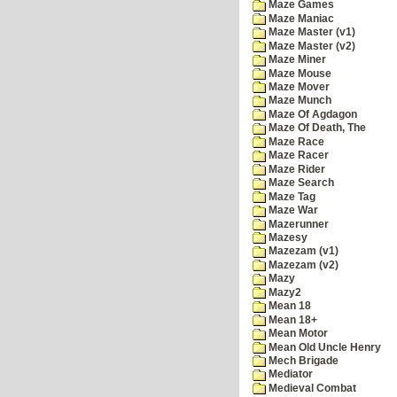
Maze Games
Maze Maniac
Maze Master (v1)
Maze Master (v2)
Maze Miner
Maze Mouse
Maze Mover
Maze Munch
Maze Of Agdagon
Maze Of Death, The
Maze Race
Maze Racer
Maze Rider
Maze Search
Maze Tag
Maze War
Mazerunner
Mazesy
Mazezam (v1)
Mazezam (v2)
Mazy
Mazy2
Mean 18
Mean 18+
Mean Motor
Mean Old Uncle Henry
Mech Brigade
Mediator
Medieval Combat