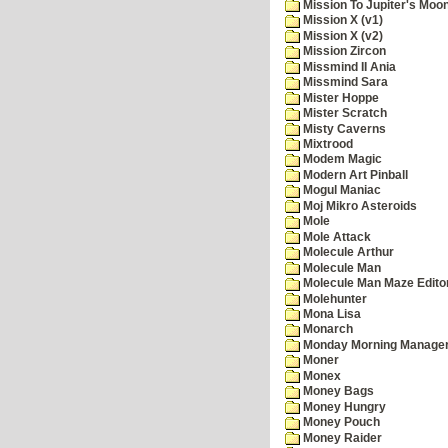
Mission To Jupiter's Moo
Mission X (v1)
Mission X (v2)
Mission Zircon
Missmind II Ania
Missmind Sara
Mister Hoppe
Mister Scratch
Misty Caverns
Mixtrood
Modem Magic
Modern Art Pinball
Mogul Maniac
Moj Mikro Asteroids
Mole
Mole Attack
Molecule Arthur
Molecule Man
Molecule Man Maze Edito
Molehunter
Mona Lisa
Monarch
Monday Morning Manage
Moner
Monex
Money Bags
Money Hungry
Money Pouch
Money Raider