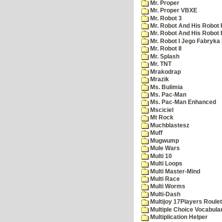
Mr. Proper
Mr. Proper VBXE
Mr. Robot 3
Mr. Robot And His Robot 
Mr. Robot And His Robot
Mr. Robot I Jego Fabryka
Mr. Robot II
Mr. Splash
Mr. TNT
Mrakodrap
Mrazik
Ms. Bulimia
Ms. Pac-Man
Ms. Pac-Man Enhanced
Msciciel
Mt Rock
Muchblastesz
Muff
Mugwump
Mule Wars
Multi 10
Multi Loops
Multi Master-Mind
Multi Race
Multi Worms
Multi-Dash
Multijoy 17Players Roulet
Multiple Choice Vocabula
Multiplication Helper