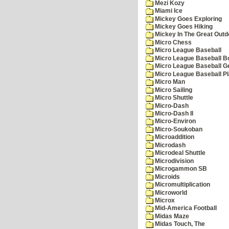
Mezi Kozy
Miami Ice
Mickey Goes Exploring
Mickey Goes Hiking
Mickey In The Great Outd
Micro Chess
Micro League Baseball
Micro League Baseball Bo
Micro League Baseball G
Micro League Baseball Pl
Micro Man
Micro Sailing
Micro Shuttle
Micro-Dash
Micro-Dash II
Micro-Environ
Micro-Soukoban
Microaddition
Microdash
Microdeal Shuttle
Microdivision
Microgammon SB
Microids
Micromultiplication
Microworld
Microx
Mid-America Football
Midas Maze
Midas Touch, The