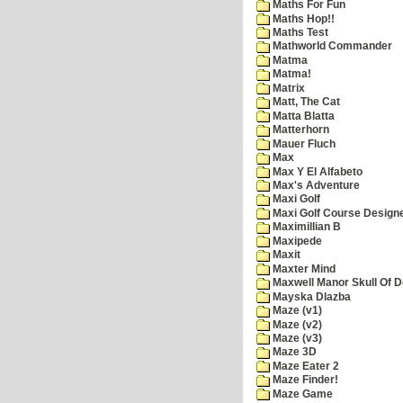
Maths For Fun
Maths Hop!!
Maths Test
Mathworld Commander
Matma
Matma!
Matrix
Matt, The Cat
Matta Blatta
Matterhorn
Mauer Fluch
Max
Max Y El Alfabeto
Max's Adventure
Maxi Golf
Maxi Golf Course Design
Maximillian B
Maxipede
Maxit
Maxter Mind
Maxwell Manor Skull Of 
Mayska Dlazba
Maze (v1)
Maze (v2)
Maze (v3)
Maze 3D
Maze Eater 2
Maze Finder!
Maze Game