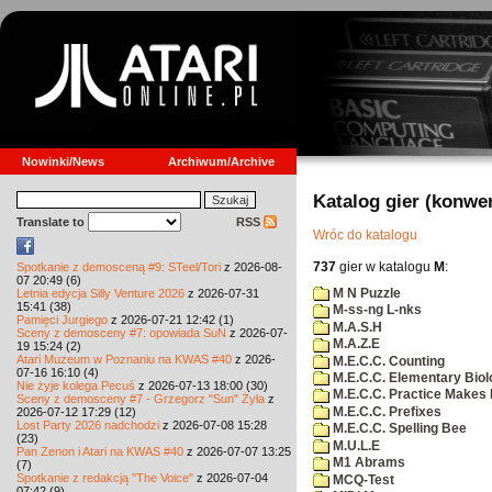
Nowinki/News
Archiwum/Archive
Katalog gier (konwe
Translate to
RSS
Wróc do katalogu
737
gier w katalogu
M
:
Spotkanie z demosceną #9: STeel/Tori
z 2026-08-
07 20:49 (6)
M N Puzzle
Letnia edycja Silly Venture 2026
z 2026-07-31
15:41 (38)
M-ss-ng L-nks
Pamięci Jurgiego
z 2026-07-21 12:42 (1)
M.A.S.H
Sceny z demosceny #7: opowiada SuN
z 2026-07-
M.A.Z.E
19 15:24 (2)
Atari Muzeum w Poznaniu na KWAS #40
z 2026-
M.E.C.C. Counting
07-16 16:10 (4)
M.E.C.C. Elementary Biol
Nie żyje kolega Pecuś
z 2026-07-13 18:00 (30)
M.E.C.C. Practice Makes 
Sceny z demosceny #7 - Grzegorz "Sun" Żyła
z
M.E.C.C. Prefixes
2026-07-12 17:29 (12)
Lost Party 2026 nadchodzi
z 2026-07-08 15:28
M.E.C.C. Spelling Bee
(23)
M.U.L.E
Pan Zenon i Atari na KWAS #40
z 2026-07-07 13:25
M1 Abrams
(7)
Spotkanie z redakcją "The Voice"
z 2026-07-04
MCQ-Test
07:42 (9)