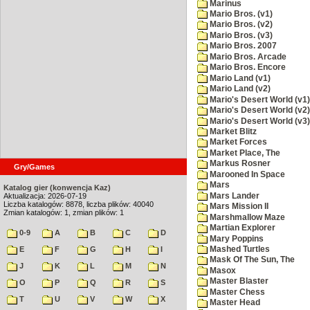
Marinus
Mario Bros. (v1)
Mario Bros. (v2)
Mario Bros. (v3)
Mario Bros. 2007
Mario Bros. Arcade
Mario Bros. Encore
Mario Land (v1)
Mario Land (v2)
Mario's Desert World (v1)
Mario's Desert World (v2)
Mario's Desert World (v3)
Market Blitz
Market Forces
Market Place, The
Markus Rosner
Gry/Games
Marooned In Space
Mars
Katalog gier (konwencja Kaz)
Mars Lander
Aktualizacja: 2026-07-19
Liczba katalogów: 8878, liczba plików: 40040
Mars Mission II
Zmian katalogów: 1, zmian plików: 1
Marshmallow Maze
Martian Explorer
0-9
A
B
C
D
Mary Poppins
Mashed Turtles
E
F
G
H
I
Mask Of The Sun, The
J
K
L
M
N
Masox
Master Blaster
O
P
Q
R
S
Master Chess
T
U
V
W
X
Master Head