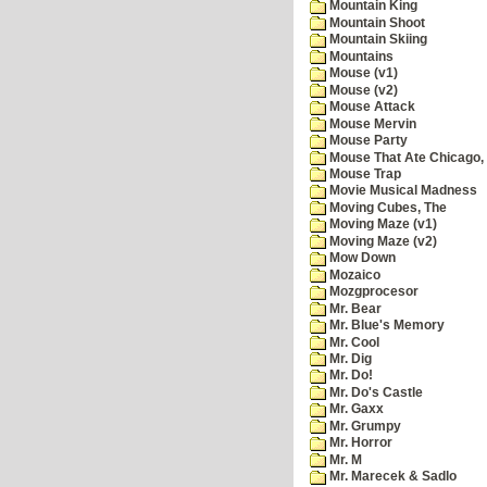
Mountain King
Mountain Shoot
Mountain Skiing
Mountains
Mouse (v1)
Mouse (v2)
Mouse Attack
Mouse Mervin
Mouse Party
Mouse That Ate Chicago,
Mouse Trap
Movie Musical Madness
Moving Cubes, The
Moving Maze (v1)
Moving Maze (v2)
Mow Down
Mozaico
Mozgprocesor
Mr. Bear
Mr. Blue's Memory
Mr. Cool
Mr. Dig
Mr. Do!
Mr. Do's Castle
Mr. Gaxx
Mr. Grumpy
Mr. Horror
Mr. M
Mr. Marecek & Sadlo