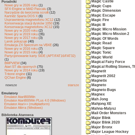
Magic Castle
Poradniki
Nowe gry w 2026 roku
(1)
Magic Cups
SFX-Engine w MAD Pascalu
(3)
Magic Dimension
Narzędzie do tworzenia scrolli
(12)
Magic Escape
Kartridż Sparta DOS X
(6)
Usprawnienia magnetofonu XC12
(12)
Magic Fire
Konserwacja stacji dysków 1050
(19)
Magic III
Konserwacja magnetofonu XC12
(15)
Magic Micro Mission
Nowe gry w 2020 roku
(2)
Magic Micro Mission 2
Nowe gry w 2019 roku
(35)
Nowe gry w 2017 roku
(3)
Magic Of Words
Larek pokazuje
(40)
Magic Read
Emulacja ZX Spectrum na VBXE
(26)
Magic Square
Nowe gry w 2016 roku
(7)
Nowe gry w 2015 roku
(4)
Magic Tonic
Partycjonowanie karty SIDE (APT/FAT16/FAT32)
Magic World
(1)
Magical Fairy Force
BMPVIEW
(34)
Magical Rolling Stones, T
Atari ST dla opornych
(75)
Nowe gry w 2014 roku
(19)
Magnetit
Tritone engine
(11)
Magnetit 2002
QChan Engine
(6)
Magnetix
nowsze
starsze
Magneto
Magneto Bugs
Emulatory
Magnex
Emulator Atari800Win
Mah Jong
Emulator Atari800Win PLus 4.0 (Windows)
Mahjong XE
Emulator Atari++ (multiplatform)
Emulator Altirra (Windows)
Mahna-Malysz
Mail Order Monsters
Biblioteka Atarowca
Major Blink
Major Blink 2020
Major Bronx
Major League Hockey