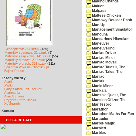
Making Change
Makler
Malpass
Maltese Chicken
Mamowy Boulder Dash
Man-Up
Management Simulator
Mancuna
Mandarinov Hlavolam
Maneuver
Maneuvering
Czasopisma: 714 sztuk
(185)
Materiały scenowe: 32 sztuki
(9)
Maniac Driver
Materiały książkowe: 141 sztuk
(55)
Maniac Miner
Materiały firmowe: 27 sztuk
(20)
Maniac Mover!
Materiały o grach: 351 sztuk
(211)
Maniac Tales II, The
Spiżarnia Voya na Chomikuj.pl
Bajtek Redux
Maniac Tales, The
Maniac!
Zasoby wiedzy
Maniak
Atariki
XWiki
Manic Miner
Gury's Atari 8-bit Forever
Mankala
Atarimania
Mansbie Quest, The
Atari Archives
Mansion Of Izor, The
Drygol's Retro Hacks
XL Search
Mar Tesoro
Marathon
Kontakt
Marathon Maths For Fun
Marauder
HI SCORE CAFÉ
Marble Magic
Marbled
Marbles