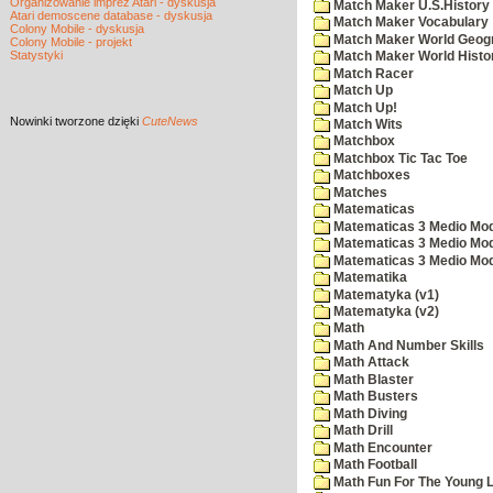
Organizowanie imprez Atari - dyskusja
Match Maker U.S.History
Atari demoscene database - dyskusja
Match Maker Vocabulary
Colony Mobile - dyskusja
Match Maker World Geog
Colony Mobile - projekt
Statystyki
Match Maker World Histo
Match Racer
Match Up
Match Up!
Nowinki
tworzone dzięki
CuteNews
Match Wits
Matchbox
Matchbox Tic Tac Toe
Matchboxes
Matches
Matematicas
Matematicas 3 Medio Mod
Matematicas 3 Medio Mod
Matematicas 3 Medio Mod
Matematika
Matematyka (v1)
Matematyka (v2)
Math
Math And Number Skills
Math Attack
Math Blaster
Math Busters
Math Diving
Math Drill
Math Encounter
Math Football
Math Fun For The Young L