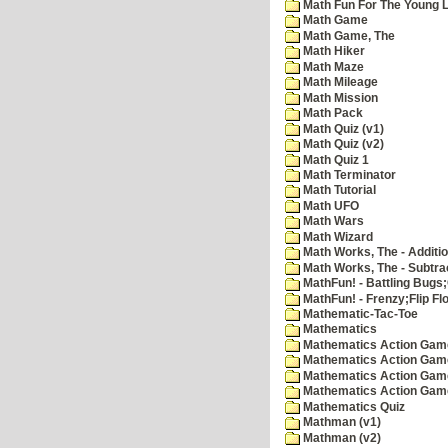
Math Fun For The Young Le
Math Game
Math Game, The
Math Hiker
Math Maze
Math Mileage
Math Mission
Math Pack
Math Quiz (v1)
Math Quiz (v2)
Math Quiz 1
Math Terminator
Math Tutorial
Math UFO
Math Wars
Math Wizard
Math Works, The - Additi
Math Works, The - Subtra
MathFun! - Battling Bugs
MathFun! - Frenzy;Flip Fl
Mathematic-Tac-Toe
Mathematics
Mathematics Action Games
Mathematics Action Game
Mathematics Action Game
Mathematics Action Game
Mathematics Quiz
Mathman (v1)
Mathman (v2)