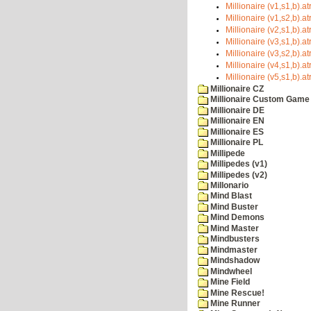
Millionaire (v1,s1,b).at
Millionaire (v1,s2,b).at
Millionaire (v2,s1,b).at
Millionaire (v3,s1,b).at
Millionaire (v3,s2,b).at
Millionaire (v4,s1,b).at
Millionaire (v5,s1,b).at
Millionaire CZ
Millionaire Custom Game 
Millionaire DE
Millionaire EN
Millionaire ES
Millionaire PL
Millipede
Millipedes (v1)
Millipedes (v2)
Millonario
Mind Blast
Mind Buster
Mind Demons
Mind Master
Mindbusters
Mindmaster
Mindshadow
Mindwheel
Mine Field
Mine Rescue!
Mine Runner