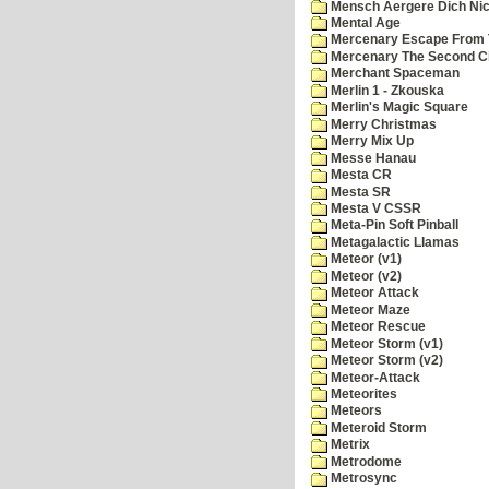
Mensch Aergere Dich Nic
Mental Age
Mercenary Escape From 
Mercenary The Second C
Merchant Spaceman
Merlin 1 - Zkouska
Merlin's Magic Square
Merry Christmas
Merry Mix Up
Messe Hanau
Mesta CR
Mesta SR
Mesta V CSSR
Meta-Pin Soft Pinball
Metagalactic Llamas
Meteor (v1)
Meteor (v2)
Meteor Attack
Meteor Maze
Meteor Rescue
Meteor Storm (v1)
Meteor Storm (v2)
Meteor-Attack
Meteorites
Meteors
Meteroid Storm
Metrix
Metrodome
Metrosync