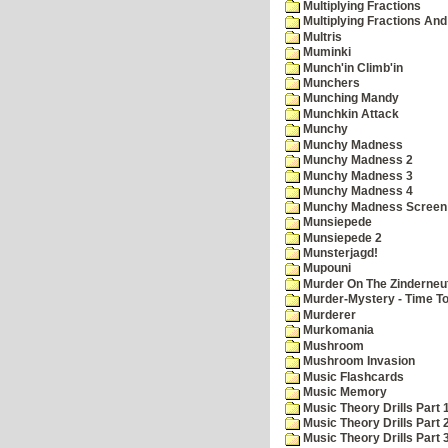
Multiplying Fractions
Multiplying Fractions And
Multris
Muminki
Munch'in Climb'in
Munchers
Munching Mandy
Munchkin Attack
Munchy
Munchy Madness
Munchy Madness 2
Munchy Madness 3
Munchy Madness 4
Munchy Madness Screen
Munsiepede
Munsiepede 2
Munsterjagd!
Mupouni
Murder On The Zinderneu
Murder-Mystery - Time To
Murderer
Murkomania
Mushroom
Mushroom Invasion
Music Flashcards
Music Memory
Music Theory Drills Part 
Music Theory Drills Part 2
Music Theory Drills Part 3