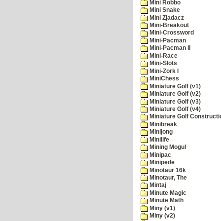
Mini Robbo
Mini Snake
Mini Zjadacz
Mini-Breakout
Mini-Crossword
Mini-Pacman
Mini-Pacman II
Mini-Race
Mini-Slots
Mini-Zork I
MiniChess
Miniature Golf (v1)
Miniature Golf (v2)
Miniature Golf (v3)
Miniature Golf (v4)
Miniature Golf Constructi
Minibreak
Minijong
Minilife
Mining Mogul
Minipac
Minipede
Minotaur 16k
Minotaur, The
Mintaj
Minute Magic
Minute Math
Miny (v1)
Miny (v2)