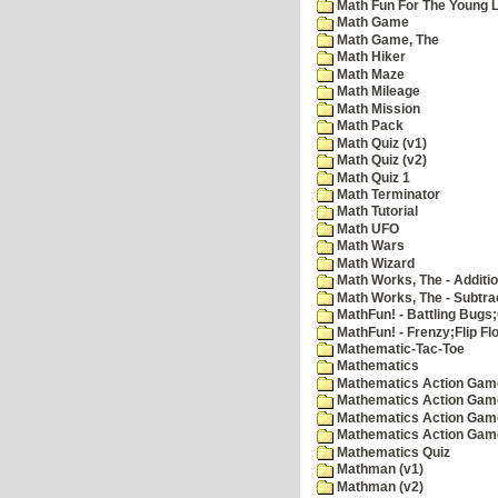
Math Fun For The Young Le
Math Game
Math Game, The
Math Hiker
Math Maze
Math Mileage
Math Mission
Math Pack
Math Quiz (v1)
Math Quiz (v2)
Math Quiz 1
Math Terminator
Math Tutorial
Math UFO
Math Wars
Math Wizard
Math Works, The - Additi
Math Works, The - Subtra
MathFun! - Battling Bugs
MathFun! - Frenzy;Flip Fl
Mathematic-Tac-Toe
Mathematics
Mathematics Action Games
Mathematics Action Game
Mathematics Action Game
Mathematics Action Game
Mathematics Quiz
Mathman (v1)
Mathman (v2)