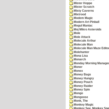
Mister Hoppe
Mister Scratch
Misty Caverns
Mixtrood
Modem Magic
Modern Art Pinball
Mogul Maniac
Moj Mikro Asteroids
Mole
Mole Attack
Molecule Arthur
Molecule Man
Molecule Man Maze Edito
Molehunter
Mona Lisa
Monarch
Monday Morning Manage
Moner
Monex
Money Bags
Money Hungry
Money Pouch
Money Raider
Money Spin
Mongo
Mongoose
Monk, The
Monkey Magic
Monkey See, Monkey Spe