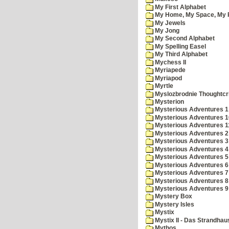
My First Alphabet
My Home, My Space, My 
My Jewels
My Jong
My Second Alphabet
My Spelling Easel
My Third Alphabet
Mychess II
Myriapede
Myriapod
Myrtle
Myslozbrodnie Thoughtc
Mysterion
Mysterious Adventures 1
Mysterious Adventures 10 
Mysterious Adventures 
Mysterious Adventures 2
Mysterious Adventures 3
Mysterious Adventures 4
Mysterious Adventures 5
Mysterious Adventures 6
Mysterious Adventures 7 
Mysterious Adventures 8
Mysterious Adventures 
Mystery Box
Mystery Isles
Mystix
Mystix II - Das Strandhau
Mythos