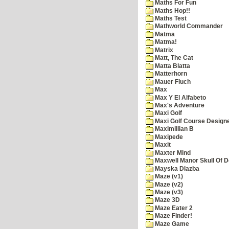
Maths For Fun
Maths Hop!!
Maths Test
Mathworld Commander
Matma
Matma!
Matrix
Matt, The Cat
Matta Blatta
Matterhorn
Mauer Fluch
Max
Max Y El Alfabeto
Max's Adventure
Maxi Golf
Maxi Golf Course Design
Maximillian B
Maxipede
Maxit
Maxter Mind
Maxwell Manor Skull Of 
Mayska Dlazba
Maze (v1)
Maze (v2)
Maze (v3)
Maze 3D
Maze Eater 2
Maze Finder!
Maze Game