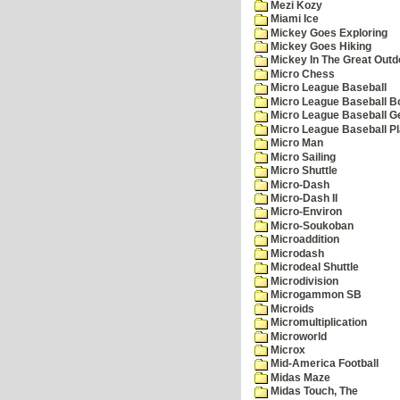
Mezi Kozy
Miami Ice
Mickey Goes Exploring
Mickey Goes Hiking
Mickey In The Great Outd
Micro Chess
Micro League Baseball
Micro League Baseball Bo
Micro League Baseball G
Micro League Baseball Pl
Micro Man
Micro Sailing
Micro Shuttle
Micro-Dash
Micro-Dash II
Micro-Environ
Micro-Soukoban
Microaddition
Microdash
Microdeal Shuttle
Microdivision
Microgammon SB
Microids
Micromultiplication
Microworld
Microx
Mid-America Football
Midas Maze
Midas Touch, The