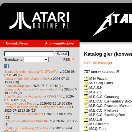
Nowinki/News
Archiwum/Archive
Katalog gier (konwe
Translate to
RSS
Wróc do katalogu
737
gier w katalogu
M
:
Spotkanie z demosceną #9: STeel/Tori
z 2026-08-
07 20:49 (1)
M N Puzzle
Letnia edycja Silly Venture 2026
z 2026-07-31
15:41 (38)
M-ss-ng L-nks
Pamięci Jurgiego
z 2026-07-21 12:42 (1)
M.A.S.H
Sceny z demosceny #7: opowiada SuN
z 2026-07-
M.A.Z.E
19 15:24 (2)
Atari Muzeum w Poznaniu na KWAS #40
z 2026-
M.E.C.C. Counting
07-16 16:10 (4)
M.E.C.C. Elementary Biol
Nie żyje kolega Pecuś
z 2026-07-13 18:00 (30)
M.E.C.C. Practice Makes 
Sceny z demosceny #7 - Grzegorz "Sun" Żyła
z
M.E.C.C. Prefixes
2026-07-12 17:29 (12)
Lost Party 2026 nadchodzi
z 2026-07-08 15:28
M.E.C.C. Spelling Bee
(23)
M.U.L.E
Pan Zenon i Atari na KWAS #40
z 2026-07-07 13:25
M1 Abrams
(7)
Spotkanie z redakcją "The Voice"
z 2026-07-04
MCQ-Test
07:42 (9)