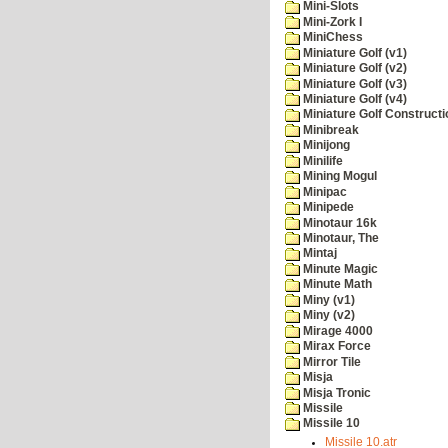
Mini-Slots
Mini-Zork I
MiniChess
Miniature Golf (v1)
Miniature Golf (v2)
Miniature Golf (v3)
Miniature Golf (v4)
Miniature Golf Constructi
Minibreak
Minijong
Minilife
Mining Mogul
Minipac
Minipede
Minotaur 16k
Minotaur, The
Mintaj
Minute Magic
Minute Math
Miny (v1)
Miny (v2)
Mirage 4000
Mirax Force
Mirror Tile
Misja
Misja Tronic
Missile
Missile 10
Missile 10.atr