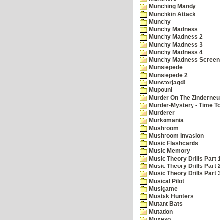
Munching Mandy
Munchkin Attack
Munchy
Munchy Madness
Munchy Madness 2
Munchy Madness 3
Munchy Madness 4
Munchy Madness Screen
Munsiepede
Munsiepede 2
Munsterjagd!
Mupouni
Murder On The Zinderneu
Murder-Mystery - Time To
Murderer
Murkomania
Mushroom
Mushroom Invasion
Music Flashcards
Music Memory
Music Theory Drills Part 
Music Theory Drills Part 2
Music Theory Drills Part 3
Musical Pilot
Musigame
Mustak Hunters
Mutant Bats
Mutation
Muxeso