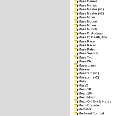
Maze Games
Maze Maniac
Maze Master (v1)
Maze Master (v2)
Maze Miner
Maze Mouse
Maze Mover
Maze Munch
Maze Of Agdagon
Maze Of Death, The
Maze Race
Maze Racer
Maze Rider
Maze Search
Maze Tag
Maze War
Mazerunner
Mazesy
Mazezam (v1)
Mazezam (v2)
Mazy
Mazy2
Mean 18
Mean 18+
Mean Motor
Mean Old Uncle Henry
Mech Brigade
Mediator
Medieval Combat