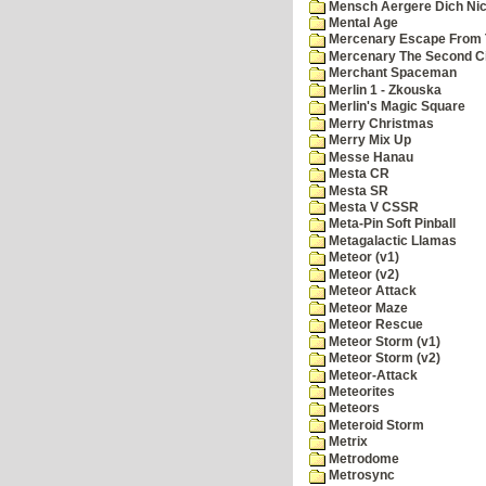
Mensch Aergere Dich Nic
Mental Age
Mercenary Escape From 
Mercenary The Second C
Merchant Spaceman
Merlin 1 - Zkouska
Merlin's Magic Square
Merry Christmas
Merry Mix Up
Messe Hanau
Mesta CR
Mesta SR
Mesta V CSSR
Meta-Pin Soft Pinball
Metagalactic Llamas
Meteor (v1)
Meteor (v2)
Meteor Attack
Meteor Maze
Meteor Rescue
Meteor Storm (v1)
Meteor Storm (v2)
Meteor-Attack
Meteorites
Meteors
Meteroid Storm
Metrix
Metrodome
Metrosync