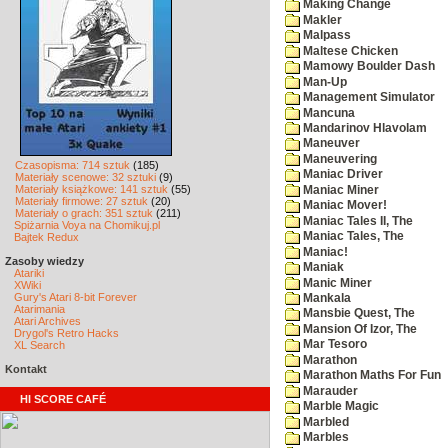
Making Change
Makler
Malpass
Maltese Chicken
Mamowy Boulder Dash
Man-Up
Management Simulator
Mancuna
Mandarinov Hlavolam
Maneuver
Maneuvering
Czasopisma: 714 sztuk
(185)
Maniac Driver
Materiały scenowe: 32 sztuki
(9)
Materiały książkowe: 141 sztuk
(55)
Maniac Miner
Materiały firmowe: 27 sztuk
(20)
Maniac Mover!
Materiały o grach: 351 sztuk
(211)
Maniac Tales II, The
Spiżarnia Voya na Chomikuj.pl
Maniac Tales, The
Bajtek Redux
Maniac!
Zasoby wiedzy
Maniak
Atariki
Manic Miner
XWiki
Gury's Atari 8-bit Forever
Mankala
Atarimania
Mansbie Quest, The
Atari Archives
Mansion Of Izor, The
Drygol's Retro Hacks
Mar Tesoro
XL Search
Marathon
Kontakt
Marathon Maths For Fun
Marauder
HI SCORE CAFÉ
Marble Magic
Marbled
Marbles