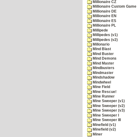
Millionaire CZ
Millionaire Custom Game 
Millionaire DE
Millionaire EN
Millionaire ES
Millionaire PL
Millipede
Millipedes (v1)
Millipedes (v2)
Millonario
Mind Blast
Mind Buster
Mind Demons
Mind Master
Mindbusters
Mindmaster
Mindshadow
Mindwheel
Mine Field
Mine Rescue!
Mine Runner
Mine Sweeper (v1)
Mine Sweeper (v2)
Mine Sweeper (v3)
Mine Sweeper I
Mine Sweeper III
Minefield (v1)
Minefield (v2)
Miner