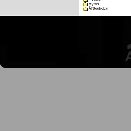
Mytris
ÂľSoukoban