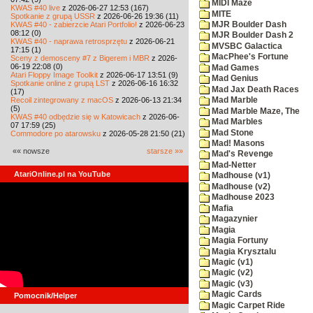
MIDI Maze
KWAS #40 live
z 2026-06-27 12:53 (167)
MITE
Spotkanie z grupą USSR
z 2026-06-26 19:36 (11)
KWAS #40 - zabierzcie Atari Portfolio!
z 2026-06-23
MJR Boulder Dash
08:12 (0)
MJR Boulder Dash 2
KWAS #40 - naprawa retrosprzętu
z 2026-06-21
MVSBC Galactica
17:15 (1)
MacPhee's Fortune
Sceny z demosceny #7 z Bigerem i MBR
z 2026-
06-19 22:08 (0)
Mad Games
Atari Floppy Image Toolkit
z 2026-06-17 13:51 (9)
Mad Genius
Spotkanie online z grupą LST
z 2026-06-16 16:32
Mad Jax Death Races
(17)
Recoil zintegrowany z macOS
z 2026-06-13 21:34
Mad Marble
(5)
Mad Marble Maze, The
KWAS #40 odbędzie się w Katowicach
z 2026-06-
Mad Marbles
07 17:59 (25)
Mad Stone
Commodore po atarowsku
z 2026-05-28 21:50 (21)
Mad! Masons
«« nowsze
starsze »»
Mad's Revenge
Mad-Netter
AtariOnline.pl na YouTube
Madhouse (v1)
Madhouse (v2)
Madhouse 2023
Mafia
Magazynier
Magia
Magia Fortuny
Magia Krysztalu
Magic (v1)
Magic (v2)
Magic (v3)
Magic Cards
Pomocnik/Helper
Magic Carpet Ride