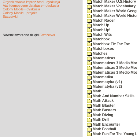
Match Maker U.S.History
Organizowanie imprez Atari - dyskusja
Atari demoscene database - dyskusja
Match Maker Vocabulary
Colony Mobile - dyskusja
Match Maker World Geog
Colony Mobile - projekt
Match Maker World Histo
Statystyki
Match Racer
Match Up
Match Up!
Match Wits
Nowinki
tworzone dzięki
CuteNews
Matchbox
Matchbox Tic Tac Toe
Matchboxes
Matches
Matematicas
Matematicas 3 Medio Mod
Matematicas 3 Medio Mod
Matematicas 3 Medio Mod
Matematika
Matematyka (v1)
Matematyka (v2)
Math
Math And Number Skills
Math Attack
Math Blaster
Math Busters
Math Diving
Math Drill
Math Encounter
Math Football
Math Fun For The Young L