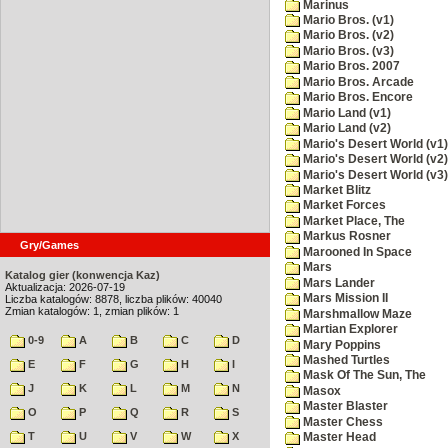
Marinus
Mario Bros. (v1)
Mario Bros. (v2)
Mario Bros. (v3)
Mario Bros. 2007
Mario Bros. Arcade
Mario Bros. Encore
Mario Land (v1)
Mario Land (v2)
Mario's Desert World (v1)
Mario's Desert World (v2)
Mario's Desert World (v3)
Market Blitz
Market Forces
Market Place, The
Markus Rosner
Gry/Games
Marooned In Space
Mars
Katalog gier (konwencja Kaz)
Mars Lander
Aktualizacja: 2026-07-19
Mars Mission II
Liczba katalogów: 8878, liczba plików: 40040
Zmian katalogów: 1, zmian plików: 1
Marshmallow Maze
Martian Explorer
0-9
A
B
C
D
Mary Poppins
Mashed Turtles
E
F
G
H
I
Mask Of The Sun, The
J
K
L
M
N
Masox
Master Blaster
O
P
Q
R
S
Master Chess
T
U
V
W
X
Master Head