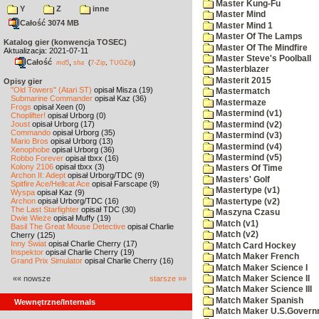
Master Kung-Fu
Y
Z
inne
Master Mind
Całość 3074 MB
Master Mind 1
Master Of The Lamps
Katalog gier (konwencja TOSEC)
Master Of The Mindfire
Aktualizacja: 2021-07-11
Master Steve's Poolball
Całość
,
md5
sha
(
7-Zip
,
TUGZip
)
Masterblazer
Masterit 2015
Opisy gier
"Old Towers" (Atari ST)
opisał Misza (19)
Mastermatch
Submarine Commander
opisał Kaz (36)
Mastermaze
Frogs
opisał Xeen (0)
Mastermind (v1)
Choplifter!
opisał Urborg (0)
Joust
opisał Urborg (17)
Mastermind (v2)
Commando
opisał Urborg (35)
Mastermind (v3)
Mario Bros
opisał Urborg (13)
Mastermind (v4)
Xenophobe
opisał Urborg (36)
Mastermind (v5)
Robbo Forever
opisał tbxx (16)
Kolony 2106
opisał tbxx (3)
Masters Of Time
Archon II: Adept
opisał Urborg/TDC (9)
Masters' Golf
Spitfire Ace/Hellcat Ace
opisał Farscape (9)
Mastertype (v1)
Wyspa
opisał Kaz (9)
Archon
opisał Urborg/TDC (16)
Mastertype (v2)
The Last Starfighter
opisał TDC (30)
Maszyna Czasu
Dwie Wieże
opisał Muffy (19)
Match (v1)
Basil The Great Mouse Detective
opisał Charlie
Match (v2)
Cherry (125)
Inny Świat
opisał Charlie Cherry (17)
Match Card Hockey
Inspektor
opisał Charlie Cherry (19)
Match Maker French
Grand Prix Simulator
opisał Charlie Cherry (16)
Match Maker Science I
«« nowsze
starsze »»
Match Maker Science II
Match Maker Science III
Match Maker Spanish
Wewnętrzne/Internals
Match Maker U.S.Govern