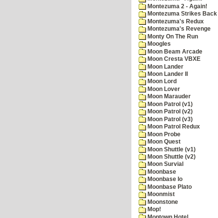
Montezuma 2 - Again!
Montezuma Strikes Back
Montezuma's Redux
Montezuma's Revenge
Monty On The Run
Moogles
Moon Beam Arcade
Moon Cresta VBXE
Moon Lander
Moon Lander II
Moon Lord
Moon Lover
Moon Marauder
Moon Patrol (v1)
Moon Patrol (v2)
Moon Patrol (v3)
Moon Patrol Redux
Moon Probe
Moon Quest
Moon Shuttle (v1)
Moon Shuttle (v2)
Moon Survial
Moonbase
Moonbase Io
Moonbase Plato
Moonmist
Moonstone
Mop!
Moptown Hotel