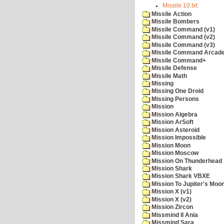
Missile 10.txt
Missile Action
Missile Bombers
Missile Command (v1)
Missile Command (v2)
Missile Command (v3)
Missile Command Arcad
Missile Command+
Missile Defense
Missile Math
Missing
Missing One Droid
Missing Persons
Mission
Mission Algebra
Mission ArSoft
Mission Asteroid
Mission Impossible
Mission Moon
Mission Moscow
Mission On Thunderhead
Mission Shark
Mission Shark VBXE
Mission To Jupiter's Moo
Mission X (v1)
Mission X (v2)
Mission Zircon
Missmind II Ania
Missmind Sara