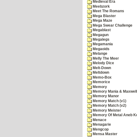
Medieval Era
Meebzork
Meet The Romans
Mega Blaster
Mega Maze
Mega Swear Challenge
Megablast
Megagun
Megalegs
Megamania
Megaoids
Melange
Melly The Meer
Melody Dice
Melt-Down
Meltdown
Memo-Box
Memorice
Memory
Memory Mania & Maxwel
Memory Manor
Memory Match (v1)
Memory Match (v2)
Memory Meister
Memory Of Metal Aneb K
Menace
Menagarie
Mengcop
Mensa Master