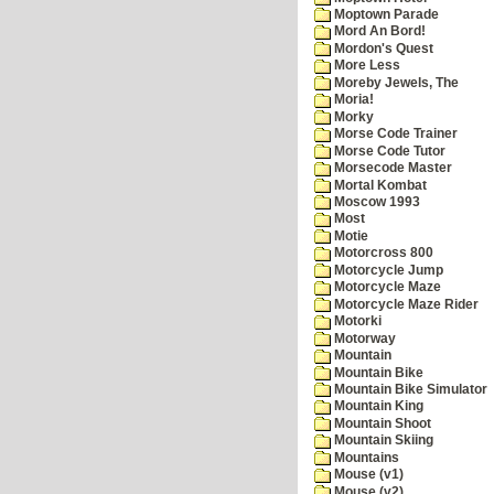
Moptown Parade
Mord An Bord!
Mordon's Quest
More Less
Moreby Jewels, The
Moria!
Morky
Morse Code Trainer
Morse Code Tutor
Morsecode Master
Mortal Kombat
Moscow 1993
Most
Motie
Motorcross 800
Motorcycle Jump
Motorcycle Maze
Motorcycle Maze Rider
Motorki
Motorway
Mountain
Mountain Bike
Mountain Bike Simulator
Mountain King
Mountain Shoot
Mountain Skiing
Mountains
Mouse (v1)
Mouse (v2)