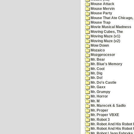
Mouse Attack
Mouse Mervin
Mouse Party
Mouse That Ate Chicago,
Mouse Trap
Movie Musical Madness
Moving Cubes, The
Moving Maze (v1)
Moving Maze (v2)
Mow Down
Mozaico
Mozgprocesor
Mr. Bear
Mr. Blue's Memory
Mr. Cool
Mr. Dig
Mr. Do!
Mr. Do's Castle
Mr. Gaxx
Mr. Grumpy
Mr. Horror
Mr. M
Mr. Marecek & Sadlo
Mr. Proper
Mr. Proper VBXE
Mr. Robot 3
Mr. Robot And His Robot 
Mr. Robot And His Robot
Mr. Robot I Jego Fabryka