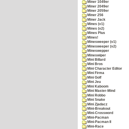
Miner 1049er
Miner 2049er
Miner 2059er
Miner 256
Miner Jack
Mines (v1)
Mines (v2)
Mines Plus
Mines!
Minesweeper (v1)
Minesweeper (v2)
Mineswepper
Mineswiper
Mini Billard
Mini Bros
Mini Character Editor
Mini Firma
Mini Golf
Mini Jeu
Mini Kaboom
Mini Master-Mind
Mini Robbo
Mini Snake
Mini Zjadacz
Mini-Breakout
Mini-Crossword
Mini-Pacman
Mini-Pacman II
Mini-Race