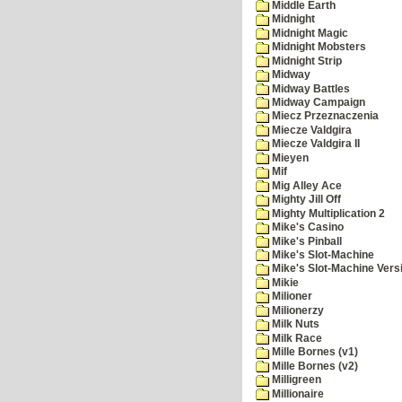
Middle Earth
Midnight
Midnight Magic
Midnight Mobsters
Midnight Strip
Midway
Midway Battles
Midway Campaign
Miecz Przeznaczenia
Miecze Valdgira
Miecze Valdgira II
Mieyen
Mif
Mig Alley Ace
Mighty Jill Off
Mighty Multiplication 2
Mike's Casino
Mike's Pinball
Mike's Slot-Machine
Mike's Slot-Machine Versi
Mikie
Milioner
Milionerzy
Milk Nuts
Milk Race
Mille Bornes (v1)
Mille Bornes (v2)
Milligreen
Millionaire