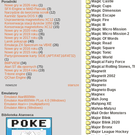
Magic Castle
Poradniki
Nowe gry w 2026 roku
(1)
Magic Cups
SFX-Engine w MAD Pascalu
(3)
Magic Dimension
Narzędzie do tworzenia scrolli
(12)
Magic Escape
Kartridż Sparta DOS X
(6)
Usprawnienia magnetofonu XC12
(12)
Magic Fire
Konserwacja stacji dysków 1050
(19)
Magic III
Konserwacja magnetofonu XC12
(15)
Magic Micro Mission
Nowe gry w 2020 roku
(2)
Magic Micro Mission 2
Nowe gry w 2019 roku
(35)
Nowe gry w 2017 roku
(3)
Magic Of Words
Larek pokazuje
(40)
Magic Read
Emulacja ZX Spectrum na VBXE
(26)
Magic Square
Nowe gry w 2016 roku
(7)
Nowe gry w 2015 roku
(4)
Magic Tonic
Partycjonowanie karty SIDE (APT/FAT16/FAT32)
Magic World
(1)
Magical Fairy Force
BMPVIEW
(34)
Magical Rolling Stones, T
Atari ST dla opornych
(75)
Nowe gry w 2014 roku
(19)
Magnetit
Tritone engine
(11)
Magnetit 2002
QChan Engine
(6)
Magnetix
nowsze
starsze
Magneto
Magneto Bugs
Emulatory
Magnex
Emulator Atari800Win
Mah Jong
Emulator Atari800Win PLus 4.0 (Windows)
Mahjong XE
Emulator Atari++ (multiplatform)
Emulator Altirra (Windows)
Mahna-Malysz
Mail Order Monsters
Biblioteka Atarowca
Major Blink
Major Blink 2020
Major Bronx
Major League Hockey