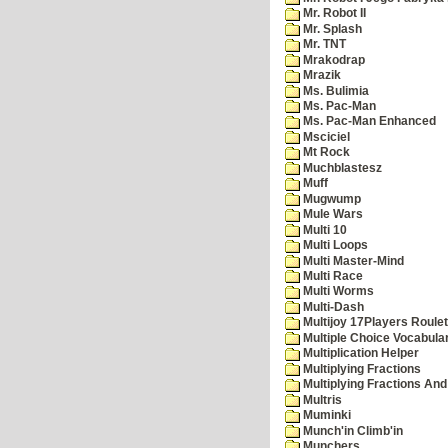
Mr. Robot II
Mr. Splash
Mr. TNT
Mrakodrap
Mrazik
Ms. Bulimia
Ms. Pac-Man
Ms. Pac-Man Enhanced
Msciciel
Mt Rock
Muchblastesz
Muff
Mugwump
Mule Wars
Multi 10
Multi Loops
Multi Master-Mind
Multi Race
Multi Worms
Multi-Dash
Multijoy 17Players Roulet
Multiple Choice Vocabula
Multiplication Helper
Multiplying Fractions
Multiplying Fractions And
Multris
Muminki
Munch'in Climb'in
Munchers