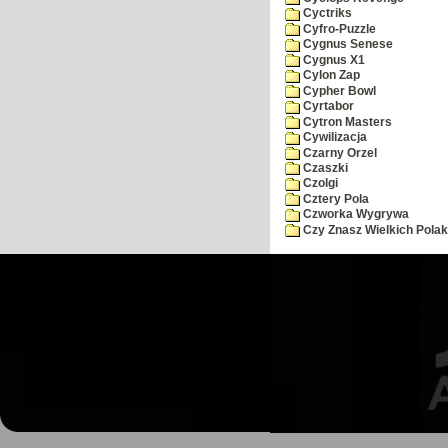
Cyctriks
Cyfro-Puzzle
Cygnus Senese
Cygnus X1
Cylon Zap
Cypher Bowl
Cyrtabor
Cytron Masters
Cywilizacja
Czarny Orzel
Czaszki
Czolgi
Cztery Pola
Czworka Wygrywa
Czy Znasz Wielkich Pola