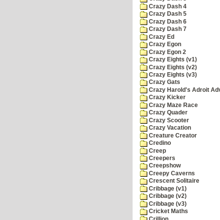
Crazy Dash 4
Crazy Dash 5
Crazy Dash 6
Crazy Dash 7
Crazy Ed
Crazy Egon
Crazy Egon 2
Crazy Eights (v1)
Crazy Eights (v2)
Crazy Eights (v3)
Crazy Gats
Crazy Harold's Adroit Ad
Crazy Kicker
Crazy Maze Race
Crazy Quader
Crazy Scooter
Crazy Vacation
Creature Creator
Credino
Creep
Creepers
Creepshow
Creepy Caverns
Crescent Solitaire
Cribbage (v1)
Cribbage (v2)
Cribbage (v3)
Cricket Maths
Crillion