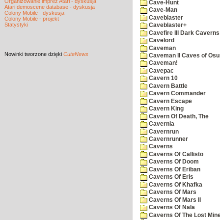
Organizowanie imprez Atari - dyskusja
Cave-Hunt
Atari demoscene database - dyskusja
Cave-Man
Colony Mobile - dyskusja
Caveblaster
Colony Mobile - projekt
Statystyki
Caveblaster+
Cavefire III Dark Caverns
Cavelord
Caveman
Nowinki
tworzone dzięki
CuteNews
Caveman II Caves of Os
Caveman!
Cavepac
Cavern 10
Cavern Battle
Cavern Commander
Cavern Escape
Cavern King
Cavern Of Death, The
Cavernia
Cavernrun
Cavernrunner
Caverns
Caverns Of Callisto
Caverns Of Doom
Caverns Of Eriban
Caverns Of Eris
Caverns Of Khafka
Caverns Of Mars
Caverns Of Mars II
Caverns Of Nala
Caverns Of The Lost Min