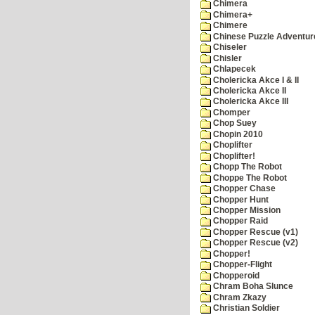
Chimera
Chimera+
Chimere
Chinese Puzzle Adventur
Chiseler
Chisler
Chlapecek
Cholericka Akce I & II
Cholericka Akce II
Cholericka Akce III
Chomper
Chop Suey
Chopin 2010
Choplifter
Choplifter!
Chopp The Robot
Choppe The Robot
Chopper Chase
Chopper Hunt
Chopper Mission
Chopper Raid
Chopper Rescue (v1)
Chopper Rescue (v2)
Chopper!
Chopper-Flight
Chopperoid
Chram Boha Slunce
Chram Zkazy
Christian Soldier