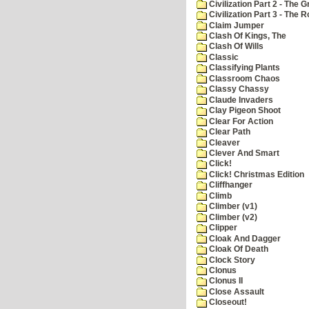
Civilization Part 2 - The 
Civilization Part 3 - The
Claim Jumper
Clash Of Kings, The
Clash Of Wills
Classic
Classifying Plants
Classroom Chaos
Classy Chassy
Claude Invaders
Clay Pigeon Shoot
Clear For Action
Clear Path
Cleaver
Clever And Smart
Click!
Click! Christmas Edition
Cliffhanger
Climb
Climber (v1)
Climber (v2)
Clipper
Cloak And Dagger
Cloak Of Death
Clock Story
Clonus
Clonus II
Close Assault
Closeout!