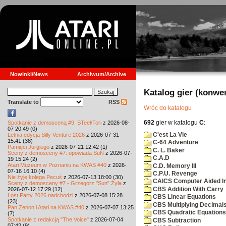
Nowinki/News
Archiwum/Archive
Katalog gier (konwe
Translate to
RSS
Wróc do katalogu
692
gier w katalogu
C
:
Spotkanie z demosceną #9: STeel/Tori
z 2026-08-
07 20:49 (0)
C'est La Vie
Letnia edycja Silly Venture 2026
z 2026-07-31
15:41 (38)
C-64 Adventure
Pamięci Jurgiego
z 2026-07-21 12:42 (1)
C. L. Baker
Sceny z demosceny #7: opowiada SuN
z 2026-07-
C.A.D
19 15:24 (2)
Atari Muzeum w Poznaniu na KWAS #40
z 2026-
C.D. Memory III
07-16 16:10 (4)
C.P.U. Revenge
Nie żyje kolega Pecuś
z 2026-07-13 18:00 (30)
CAICS Computer Aided Ins
Sceny z demosceny #7 - Grzegorz "Sun" Żyła
z
CBS Addition With Carry
2026-07-12 17:29 (12)
Lost Party 2026 nadchodzi
z 2026-07-08 15:28
CBS Linear Equations
(23)
CBS Multiplying Decimals
Pan Zenon i Atari na KWAS #40
z 2026-07-07 13:25
CBS Quadratic Equations
(7)
Spotkanie z redakcją "The Voice"
z 2026-07-04
CBS Subtraction
07:42 (9)