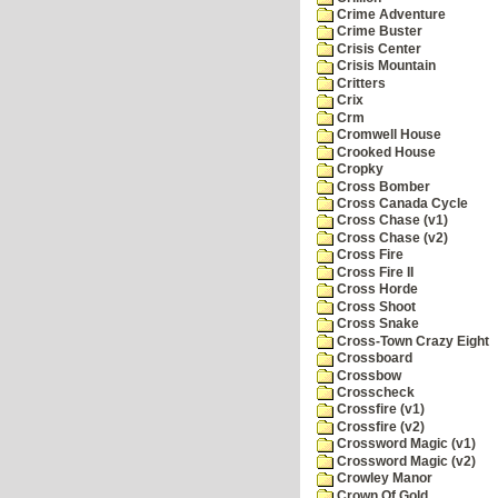
Crime Adventure
Crime Buster
Crisis Center
Crisis Mountain
Critters
Crix
Crm
Cromwell House
Crooked House
Cropky
Cross Bomber
Cross Canada Cycle
Cross Chase (v1)
Cross Chase (v2)
Cross Fire
Cross Fire II
Cross Horde
Cross Shoot
Cross Snake
Cross-Town Crazy Eight
Crossboard
Crossbow
Crosscheck
Crossfire (v1)
Crossfire (v2)
Crossword Magic (v1)
Crossword Magic (v2)
Crowley Manor
Crown Of Gold