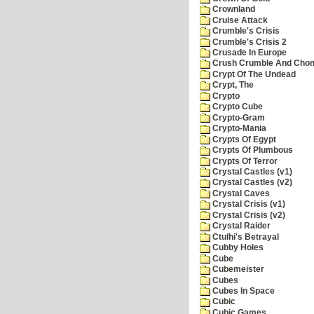
Crownland
Cruise Attack
Crumble's Crisis
Crumble's Crisis 2
Crusade In Europe
Crush Crumble And Cho
Crypt Of The Undead
Crypt, The
Crypto
Crypto Cube
Crypto-Gram
Crypto-Mania
Crypts Of Egypt
Crypts Of Plumbous
Crypts Of Terror
Crystal Castles (v1)
Crystal Castles (v2)
Crystal Caves
Crystal Crisis (v1)
Crystal Crisis (v2)
Crystal Raider
Ctulhi's Betrayal
Cubby Holes
Cube
Cubemeister
Cubes
Cubes In Space
Cubic
Cubic Games