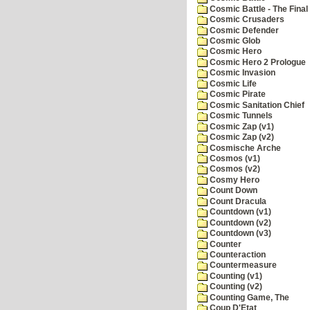
Cosmic Battle - The Final 
Cosmic Crusaders
Cosmic Defender
Cosmic Glob
Cosmic Hero
Cosmic Hero 2 Prologue
Cosmic Invasion
Cosmic Life
Cosmic Pirate
Cosmic Sanitation Chief
Cosmic Tunnels
Cosmic Zap (v1)
Cosmic Zap (v2)
Cosmische Arche
Cosmos (v1)
Cosmos (v2)
Cosmy Hero
Count Down
Count Dracula
Countdown (v1)
Countdown (v2)
Countdown (v3)
Counter
Counteraction
Countermeasure
Counting (v1)
Counting (v2)
Counting Game, The
Coup D'Etat