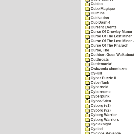
Cubico
Cubo Magique
Culmins
Cultivation
Cup Dash 4
Current Events
Curse Of Crowley Manor
Curse Of The Lost Miner
Curse Of The Lost Miner
Curse Of The Pharaoh
Curse, The
Cuthbert Goes Walkabou
Cutthroats
Cuttlemania!
Cwiczenia chemiczne
Cy-Kill
Cyber Puzzle II
CyberTank
Cybernoid
Cybernome
Cyberpunk
Cybor-Stien
Cyborg (v1)
Cyborg (v2)
Cyborg Warrior
Cyborg Warriors
Cycleknight
Cyclod
Cyclops Revenge