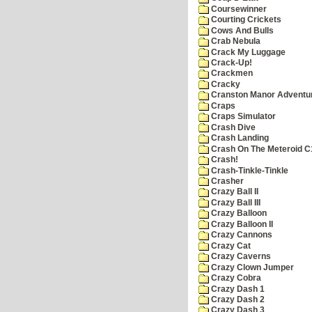
Coursewinner
Courting Crickets
Cows And Bulls
Crab Nebula
Crack My Luggage
Crack-Up!
Crackmen
Cracky
Cranston Manor Adventu
Craps
Craps Simulator
Crash Dive
Crash Landing
Crash On The Meteroid C
Crash!
Crash-Tinkle-Tinkle
Crasher
Crazy Ball II
Crazy Ball III
Crazy Balloon
Crazy Balloon II
Crazy Cannons
Crazy Cat
Crazy Caverns
Crazy Clown Jumper
Crazy Cobra
Crazy Dash 1
Crazy Dash 2
Crazy Dash 3