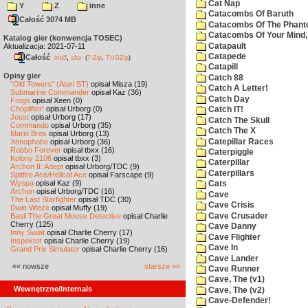
Cat Nap
Y
Z
inne
Catacombs Of Baruth
Całość 3074 MB
Catacombs Of The Phan
Catacombs Of Your Mind,
Katalog gier (konwencja TOSEC)
Catapault
Aktualizacja: 2021-07-11
Catapede
Całość
,
md5
sha
(
7-Zip
,
TUGZip
)
Catapill
Opisy gier
Catch 88
"Old Towers" (Atari ST)
opisał Misza (19)
Catch A Letter!
Submarine Commander
opisał Kaz (36)
Catch Day
Frogs
opisał Xeen (0)
Choplifter!
opisał Urborg (0)
Catch IT!
Joust
opisał Urborg (17)
Catch The Skull
Commando
opisał Urborg (35)
Catch The X
Mario Bros
opisał Urborg (13)
Catepillar Races
Xenophobe
opisał Urborg (36)
Robbo Forever
opisał tbxx (16)
Caterpiggle
Kolony 2106
opisał tbxx (3)
Caterpillar
Archon II: Adept
opisał Urborg/TDC (9)
Caterpillars
Spitfire Ace/Hellcat Ace
opisał Farscape (9)
Wyspa
opisał Kaz (9)
Cats
Archon
opisał Urborg/TDC (16)
Cave
The Last Starfighter
opisał TDC (30)
Cave Crisis
Dwie Wieże
opisał Muffy (19)
Cave Crusader
Basil The Great Mouse Detective
opisał Charlie
Cherry (125)
Cave Danny
Inny Świat
opisał Charlie Cherry (17)
Cave Flighter
Inspektor
opisał Charlie Cherry (19)
Cave In
Grand Prix Simulator
opisał Charlie Cherry (16)
Cave Lander
«« nowsze
starsze »»
Cave Runner
Cave, The (v1)
Wewnętrzne/Internals
Cave, The (v2)
Cave-Defender!