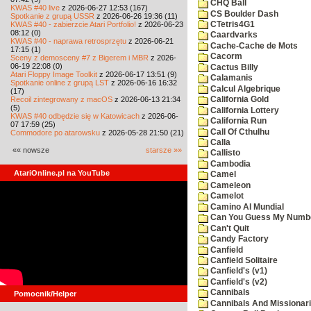
CHQ Ball
KWAS #40 live
z 2026-06-27 12:53 (167)
CS Boulder Dash
Spotkanie z grupą USSR
z 2026-06-26 19:36 (11)
KWAS #40 - zabierzcie Atari Portfolio!
z 2026-06-23
CTetris4G1
08:12 (0)
Caardvarks
KWAS #40 - naprawa retrosprzętu
z 2026-06-21
Cache-Cache de Mots
17:15 (1)
Cacorm
Sceny z demosceny #7 z Bigerem i MBR
z 2026-
06-19 22:08 (0)
Cactus Billy
Atari Floppy Image Toolkit
z 2026-06-17 13:51 (9)
Calamanis
Spotkanie online z grupą LST
z 2026-06-16 16:32
Calcul Algebrique
(17)
Recoil zintegrowany z macOS
z 2026-06-13 21:34
California Gold
(5)
California Lottery
KWAS #40 odbędzie się w Katowicach
z 2026-06-
California Run
07 17:59 (25)
Call Of Cthulhu
Commodore po atarowsku
z 2026-05-28 21:50 (21)
Calla
«« nowsze
starsze »»
Callisto
Cambodia
AtariOnline.pl na YouTube
Camel
Cameleon
Camelot
Camino Al Mundial
Can You Guess My Numb
Can't Quit
Candy Factory
Canfield
Canfield Solitaire
Canfield's (v1)
Canfield's (v2)
Cannibals
Pomocnik/Helper
Cannibals And Missionar