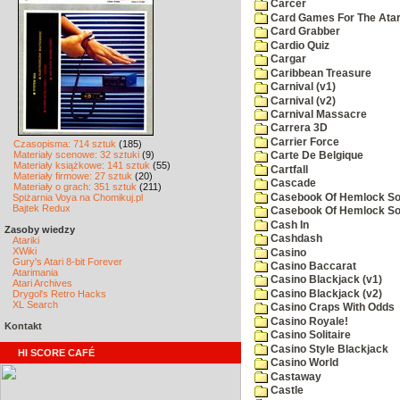
Carcer
Card Games For The Atar
Card Grabber
Cardio Quiz
Cargar
Caribbean Treasure
Carnival (v1)
Carnival (v2)
Carnival Massacre
Carrera 3D
Carrier Force
Czasopisma: 714 sztuk
(185)
Materiały scenowe: 32 sztuki
(9)
Carte De Belgique
Materiały książkowe: 141 sztuk
(55)
Cartfall
Materiały firmowe: 27 sztuk
(20)
Cascade
Materiały o grach: 351 sztuk
(211)
Casebook Of Hemlock Soa
Spiżarnia Voya na Chomikuj.pl
Bajtek Redux
Casebook Of Hemlock Soa
Cash In
Zasoby wiedzy
Cashdash
Atariki
XWiki
Casino
Gury's Atari 8-bit Forever
Casino Baccarat
Atarimania
Casino Blackjack (v1)
Atari Archives
Casino Blackjack (v2)
Drygol's Retro Hacks
XL Search
Casino Craps With Odds
Casino Royale!
Kontakt
Casino Solitaire
Casino Style Blackjack
HI SCORE CAFÉ
Casino World
Castaway
Castle