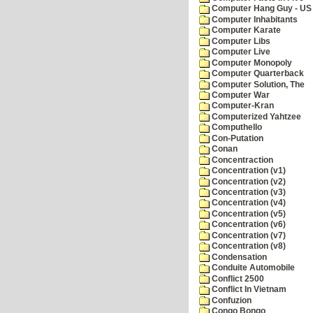
Computer Hang Guy - US 
Computer Inhabitants
Computer Karate
Computer Libs
Computer Live
Computer Monopoly
Computer Quarterback
Computer Solution, The
Computer War
Computer-Kran
Computerized Yahtzee
Computhello
Con-Putation
Conan
Concentraction
Concentration (v1)
Concentration (v2)
Concentration (v3)
Concentration (v4)
Concentration (v5)
Concentration (v6)
Concentration (v7)
Concentration (v8)
Condensation
Conduite Automobile
Conflict 2500
Conflict In Vietnam
Confuzion
Congo Bongo