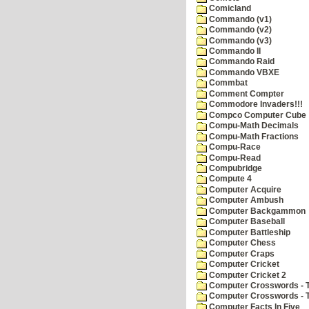
Comicland
Commando (v1)
Commando (v2)
Commando (v3)
Commando II
Commando Raid
Commando VBXE
Commbat
Comment Compter
Commodore Invaders!!!
Compco Computer Cube
Compu-Math Decimals
Compu-Math Fractions
Compu-Race
Compu-Read
Compubridge
Compute 4
Computer Acquire
Computer Ambush
Computer Backgammon
Computer Baseball
Computer Battleship
Computer Chess
Computer Craps
Computer Cricket
Computer Cricket 2
Computer Crosswords - T
Computer Crosswords - 
Computer Facts In Five