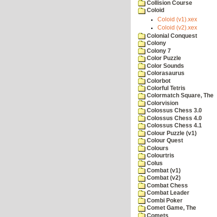
Collision Course
Coloid
Coloid (v1).xex
Coloid (v2).xex
Colonial Conquest
Colony
Colony 7
Color Puzzle
Color Sounds
Colorasaurus
Colorbot
Colorful Tetris
Colormatch Square, The
Colorvision
Colossus Chess 3.0
Colossus Chess 4.0
Colossus Chess 4.1
Colour Puzzle (v1)
Colour Quest
Colours
Colourtris
Colus
Combat (v1)
Combat (v2)
Combat Chess
Combat Leader
Combi Poker
Comet Game, The
Comets