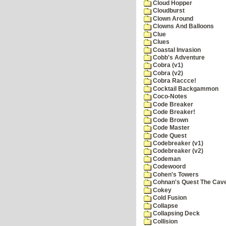
Cloud Hopper
Cloudburst
Clown Around
Clowns And Balloons
Clue
Clues
Coastal Invasion
Cobb's Adventure
Cobra (v1)
Cobra (v2)
Cobra Raccce!
Cocktail Backgammon
Coco-Notes
Code Breaker
Code Breaker!
Code Brown
Code Master
Code Quest
Codebreaker (v1)
Codebreaker (v2)
Codeman
Codewoord
Cohen's Towers
Cohnan's Quest The Cave
Cokey
Cold Fusion
Collapse
Collapsing Deck
Collision