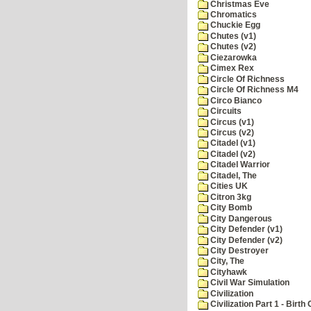
Christmas Eve
Chromatics
Chuckie Egg
Chutes (v1)
Chutes (v2)
Ciezarowka
Cimex Rex
Circle Of Richness
Circle Of Richness M4
Circo Bianco
Circuits
Circus (v1)
Circus (v2)
Citadel (v1)
Citadel (v2)
Citadel Warrior
Citadel, The
Cities UK
Citron 3kg
City Bomb
City Dangerous
City Defender (v1)
City Defender (v2)
City Destroyer
City, The
Cityhawk
Civil War Simulation
Civilization
Civilization Part 1 - Birth 