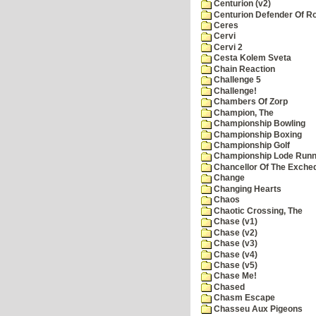
Centurion (v2)
Centurion Defender Of 
Ceres
Cervi
Cervi 2
Cesta Kolem Sveta
Chain Reaction
Challenge 5
Challenge!
Chambers Of Zorp
Champion, The
Championship Bowling
Championship Boxing
Championship Golf
Championship Lode Runn
Chancellor Of The Exche
Change
Changing Hearts
Chaos
Chaotic Crossing, The
Chase (v1)
Chase (v2)
Chase (v3)
Chase (v4)
Chase (v5)
Chase Me!
Chased
Chasm Escape
Chasseu Aux Pigeons