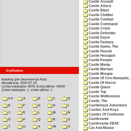
Castle Assault
Castle Attack
Castle Blast
Castle Clobber
Castle Combat
Castle Command
Castle Crisis
Castle Defender
Castle Eayor
Castle Fantasy
Castle Game, The
Castle Hassle
Castle Hexagon
Castle Keeper
Castle Mania
Castle Martian
Gry/Games
Castle Morgue
Castle Of Cire-Nampahc,
Katalog gier (konwencja Kaz)
Castle Of Horror
Aktualizacja: 2026-07-19
Liczba katalogów: 8878, liczba plików: 40040
Castle Quest
Zmian katalogów: 1, zmian plików: 1
Castle Top
Castle Wolfenstein
0-9
A
B
C
D
Castle, The
Castlemaze Adventure
E
F
G
H
I
Castles And Keys
J
K
L
M
N
Castles Of Confusion
Castlevania
O
P
Q
R
S
Castlevania VBXE
T
U
V
W
X
Cat And Mouse