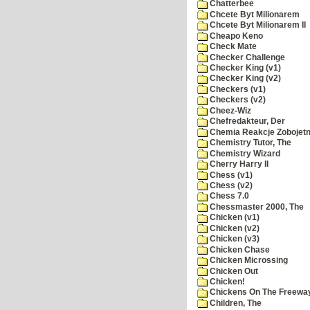
Chatterbee
Chcete Byt Milionarem
Chcete Byt Milionarem II
Cheapo Keno
Check Mate
Checker Challenge
Checker King (v1)
Checker King (v2)
Checkers (v1)
Checkers (v2)
Cheez-Wiz
Chefredakteur, Der
Chemia Reakcje Zobojetn
Chemistry Tutor, The
Chemistry Wizard
Cherry Harry II
Chess (v1)
Chess (v2)
Chess 7.0
Chessmaster 2000, The
Chicken (v1)
Chicken (v2)
Chicken (v3)
Chicken Chase
Chicken Microssing
Chicken Out
Chicken!
Chickens On The Freewa
Children, The