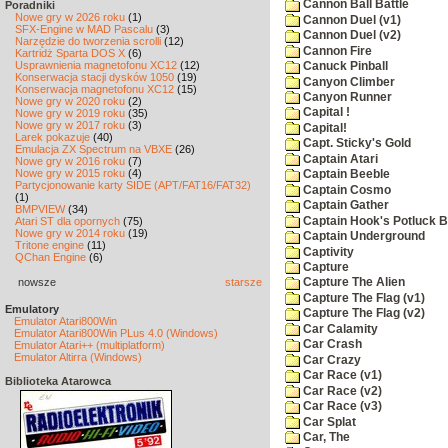
Cannon Ball Battle
Poradniki
Nowe gry w 2026 roku
(1)
Cannon Duel (v1)
SFX-Engine w MAD Pascalu
(3)
Cannon Duel (v2)
Narzędzie do tworzenia scrolli
(12)
Cannon Fire
Kartridż Sparta DOS X
(6)
Usprawnienia magnetofonu XC12
(12)
Canuck Pinball
Konserwacja stacji dysków 1050
(19)
Canyon Climber
Konserwacja magnetofonu XC12
(15)
Canyon Runner
Nowe gry w 2020 roku
(2)
Capital !
Nowe gry w 2019 roku
(35)
Nowe gry w 2017 roku
(3)
Capital!
Larek pokazuje
(40)
Capt. Sticky's Gold
Emulacja ZX Spectrum na VBXE
(26)
Captain Atari
Nowe gry w 2016 roku
(7)
Nowe gry w 2015 roku
(4)
Captain Beeble
Partycjonowanie karty SIDE (APT/FAT16/FAT32)
Captain Cosmo
(1)
Captain Gather
BMPVIEW
(34)
Captain Hook's Potluck B
Atari ST dla opornych
(75)
Nowe gry w 2014 roku
(19)
Captain Underground
Tritone engine
(11)
Captivity
QChan Engine
(6)
Capture
nowsze
starsze
Capture The Alien
Capture The Flag (v1)
Emulatory
Capture The Flag (v2)
Emulator Atari800Win
Car Calamity
Emulator Atari800Win PLus 4.0 (Windows)
Car Crash
Emulator Atari++ (multiplatform)
Emulator Altirra (Windows)
Car Crazy
Car Race (v1)
Biblioteka Atarowca
Car Race (v2)
Car Race (v3)
Car Splat
Car, The