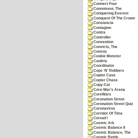
Connect Four
Connoiseur, The
Conquering Everest
Conquest Of The Crown
Constancia
Contagion
Contra
Controller
Convention
Convicts, The
Convoy
Cookie Monster
Cooltris
Coordinator
Cops 'N' Robbers
Copter Cave
Copter Chase
Copy-Cat
Core-War's Arena
CoreWars
Coronation Street
Coronation Street Quiz
Coronavirus
Corridor Of Time
Corsair!
Cosmic Ark
Cosmic Balance II
Cosmic Balance, The
Cosmic Battle