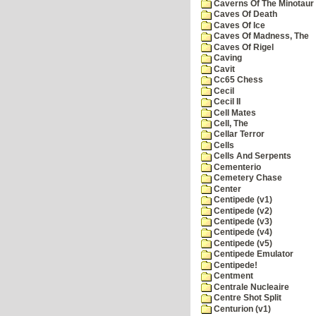
Caverns Of The Minotaur
Caves Of Death
Caves Of Ice
Caves Of Madness, The
Caves Of Rigel
Caving
Cavit
Cc65 Chess
Cecil
Cecil II
Cell Mates
Cell, The
Cellar Terror
Cells
Cells And Serpents
Cementerio
Cemetery Chase
Center
Centipede (v1)
Centipede (v2)
Centipede (v3)
Centipede (v4)
Centipede (v5)
Centipede Emulator
Centipede!
Centment
Centrale Nucleaire
Centre Shot Split
Centurion (v1)