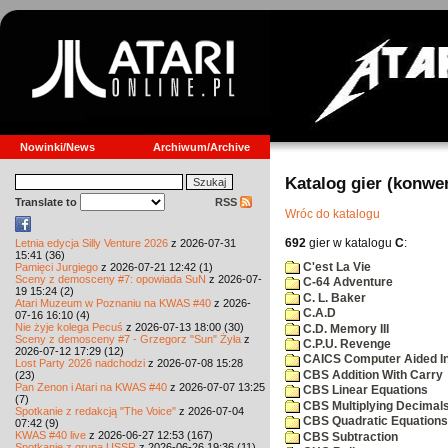
Nowinki/News
Archiwum/Archive
Katalog gier (konwe
Translate to
RSS
Wróc do katalogu
692
gier w katalogu
C
:
Letnia edycja Silly Venture 2026
z 2026-07-31
15:41 (36)
C'est La Vie
Pamięci Jurgiego
z 2026-07-21 12:42 (1)
Sceny z demosceny #7: opowiada SuN
z 2026-07-
C-64 Adventure
19 15:24 (2)
C. L. Baker
Atari Muzeum w Poznaniu na KWAS #40
z 2026-
C.A.D
07-16 16:10 (4)
Nie żyje kolega Pecuś
z 2026-07-13 18:00 (30)
C.D. Memory III
Sceny z demosceny #7 - Grzegorz "Sun" Żyła
z
C.P.U. Revenge
2026-07-12 17:29 (12)
CAICS Computer Aided Ins
Lost Party 2026 nadchodzi
z 2026-07-08 15:28
CBS Addition With Carry
(23)
Pan Zenon i Atari na KWAS #40
z 2026-07-07 13:25
CBS Linear Equations
(7)
CBS Multiplying Decimals
Spotkanie z redakcją "The Voice"
z 2026-07-04
CBS Quadratic Equations
07:42 (9)
KWAS #40 live
z 2026-06-27 12:53 (167)
CBS Subtraction
Spotkanie z grupą USSR
z 2026-06-26 19:36 (11)