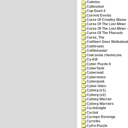
Culmins
Cultivation
Cup Dash 4
Current Events
Curse Of Crowley Manor
Curse Of The Lost Miner
Curse Of The Lost Miner
Curse Of The Pharaoh
Curse, The
Cuthbert Goes Walkabou
Cutthroats
Cuttlemania!
Cwiczenia chemiczne
Cy-Kill
Cyber Puzzle II
CyberTank
Cybernoid
Cybernome
Cyberpunk
Cybor-Stien
Cyborg (v1)
Cyborg (v2)
Cyborg Warrior
Cyborg Warriors
Cycleknight
Cyclod
Cyclops Revenge
Cyctriks
Cyfro-Puzzle