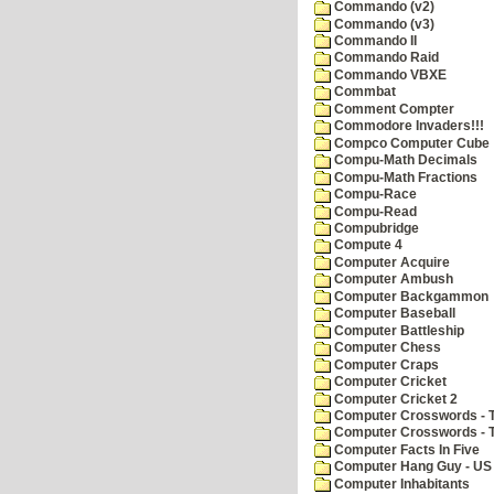
Commando (v2)
Commando (v3)
Commando II
Commando Raid
Commando VBXE
Commbat
Comment Compter
Commodore Invaders!!!
Compco Computer Cube
Compu-Math Decimals
Compu-Math Fractions
Compu-Race
Compu-Read
Compubridge
Compute 4
Computer Acquire
Computer Ambush
Computer Backgammon
Computer Baseball
Computer Battleship
Computer Chess
Computer Craps
Computer Cricket
Computer Cricket 2
Computer Crosswords - T
Computer Crosswords - 
Computer Facts In Five
Computer Hang Guy - US 
Computer Inhabitants