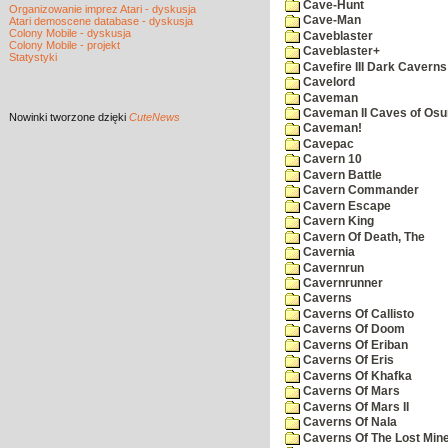
Cave-Hunt
Organizowanie imprez Atari - dyskusja
Cave-Man
Atari demoscene database - dyskusja
Colony Mobile - dyskusja
Caveblaster
Colony Mobile - projekt
Caveblaster+
Statystyki
Cavefire III Dark Caverns
Cavelord
Caveman
Caveman II Caves of Os
Nowinki
tworzone dzięki
CuteNews
Caveman!
Cavepac
Cavern 10
Cavern Battle
Cavern Commander
Cavern Escape
Cavern King
Cavern Of Death, The
Cavernia
Cavernrun
Cavernrunner
Caverns
Caverns Of Callisto
Caverns Of Doom
Caverns Of Eriban
Caverns Of Eris
Caverns Of Khafka
Caverns Of Mars
Caverns Of Mars II
Caverns Of Nala
Caverns Of The Lost Min