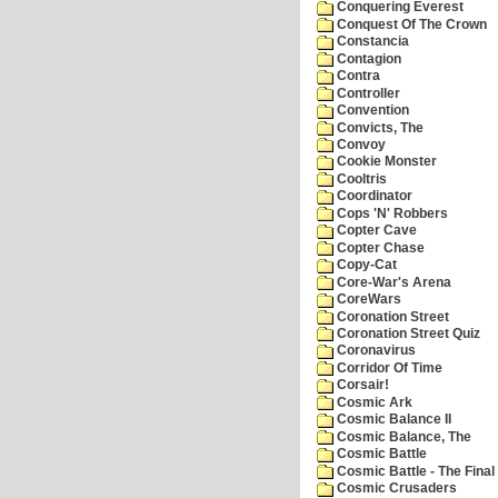
Conquering Everest
Conquest Of The Crown
Constancia
Contagion
Contra
Controller
Convention
Convicts, The
Convoy
Cookie Monster
Cooltris
Coordinator
Cops 'N' Robbers
Copter Cave
Copter Chase
Copy-Cat
Core-War's Arena
CoreWars
Coronation Street
Coronation Street Quiz
Coronavirus
Corridor Of Time
Corsair!
Cosmic Ark
Cosmic Balance II
Cosmic Balance, The
Cosmic Battle
Cosmic Battle - The Final 
Cosmic Crusaders