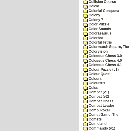
Collision Course
Coloid
Colonial Conquest
Colony
Colony 7
Color Puzzle
Color Sounds
Colorasaurus
Colorbot
Colorful Tetris
Colormatch Square, The
Colorvision
Colossus Chess 3.0
Colossus Chess 4.0
Colossus Chess 4.1
Colour Puzzle (v1)
Colour Quest
Colours
Colourtris
Colus
Combat (v1)
Combat (v2)
Combat Chess
Combat Leader
Combi Poker
Comet Game, The
Comets
Comicland
Commando (v1)