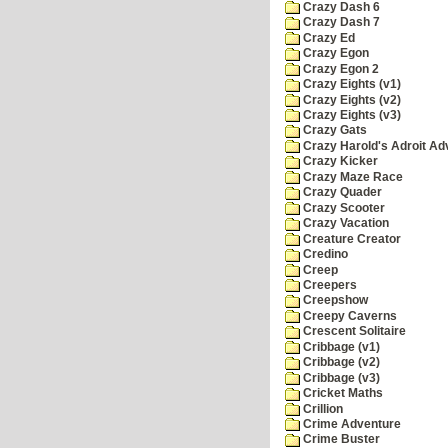
Crazy Dash 6
Crazy Dash 7
Crazy Ed
Crazy Egon
Crazy Egon 2
Crazy Eights (v1)
Crazy Eights (v2)
Crazy Eights (v3)
Crazy Gats
Crazy Harold's Adroit Ad
Crazy Kicker
Crazy Maze Race
Crazy Quader
Crazy Scooter
Crazy Vacation
Creature Creator
Credino
Creep
Creepers
Creepshow
Creepy Caverns
Crescent Solitaire
Cribbage (v1)
Cribbage (v2)
Cribbage (v3)
Cricket Maths
Crillion
Crime Adventure
Crime Buster