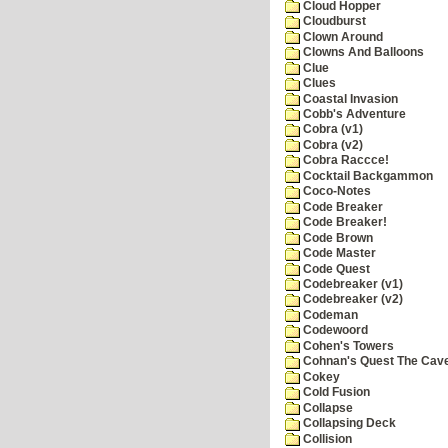
Cloud Hopper
Cloudburst
Clown Around
Clowns And Balloons
Clue
Clues
Coastal Invasion
Cobb's Adventure
Cobra (v1)
Cobra (v2)
Cobra Raccce!
Cocktail Backgammon
Coco-Notes
Code Breaker
Code Breaker!
Code Brown
Code Master
Code Quest
Codebreaker (v1)
Codebreaker (v2)
Codeman
Codewoord
Cohen's Towers
Cohnan's Quest The Cave
Cokey
Cold Fusion
Collapse
Collapsing Deck
Collision