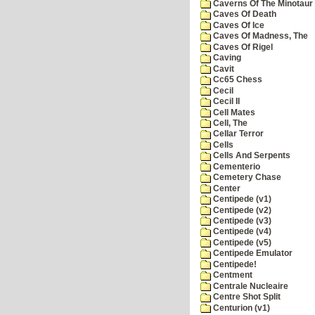
Caverns Of The Minotaur
Caves Of Death
Caves Of Ice
Caves Of Madness, The
Caves Of Rigel
Caving
Cavit
Cc65 Chess
Cecil
Cecil II
Cell Mates
Cell, The
Cellar Terror
Cells
Cells And Serpents
Cementerio
Cemetery Chase
Center
Centipede (v1)
Centipede (v2)
Centipede (v3)
Centipede (v4)
Centipede (v5)
Centipede Emulator
Centipede!
Centment
Centrale Nucleaire
Centre Shot Split
Centurion (v1)