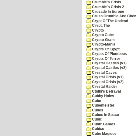
Crumble's Crisis
Crumble's Crisis 2
Crusade In Europe
Crush Crumble And Cho
Crypt Of The Undead
Crypt, The
Crypto
Crypto Cube
Crypto-Gram
Crypto-Mania
Crypts Of Egypt
Crypts Of Plumbous
Crypts Of Terror
Crystal Castles (v1)
Crystal Castles (v2)
Crystal Caves
Crystal Crisis (v1)
Crystal Crisis (v2)
Crystal Raider
Ctulhi's Betrayal
Cubby Holes
Cube
Cubemeister
Cubes
Cubes In Space
Cubic
Cubic Games
Cubico
Cubo Magique