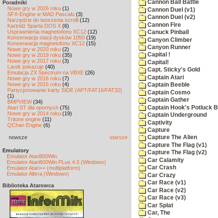
Cannon Ball Battle
Poradniki
Nowe gry w 2026 roku
(1)
Cannon Duel (v1)
SFX-Engine w MAD Pascalu
(3)
Cannon Duel (v2)
Narzędzie do tworzenia scrolli
(12)
Cannon Fire
Kartridż Sparta DOS X
(6)
Usprawnienia magnetofonu XC12
(12)
Canuck Pinball
Konserwacja stacji dysków 1050
(19)
Canyon Climber
Konserwacja magnetofonu XC12
(15)
Canyon Runner
Nowe gry w 2020 roku
(2)
Capital !
Nowe gry w 2019 roku
(35)
Nowe gry w 2017 roku
(3)
Capital!
Larek pokazuje
(40)
Capt. Sticky's Gold
Emulacja ZX Spectrum na VBXE
(26)
Captain Atari
Nowe gry w 2016 roku
(7)
Nowe gry w 2015 roku
(4)
Captain Beeble
Partycjonowanie karty SIDE (APT/FAT16/FAT32)
Captain Cosmo
(1)
Captain Gather
BMPVIEW
(34)
Captain Hook's Potluck B
Atari ST dla opornych
(75)
Nowe gry w 2014 roku
(19)
Captain Underground
Tritone engine
(11)
Captivity
QChan Engine
(6)
Capture
nowsze
starsze
Capture The Alien
Capture The Flag (v1)
Emulatory
Capture The Flag (v2)
Emulator Atari800Win
Car Calamity
Emulator Atari800Win PLus 4.0 (Windows)
Car Crash
Emulator Atari++ (multiplatform)
Emulator Altirra (Windows)
Car Crazy
Car Race (v1)
Biblioteka Atarowca
Car Race (v2)
Car Race (v3)
Car Splat
Car, The