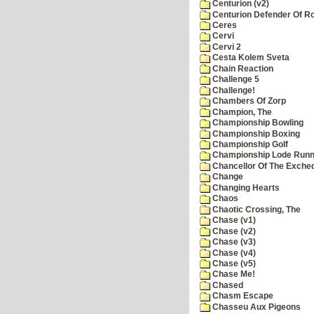
Centurion (v2)
Centurion Defender Of 
Ceres
Cervi
Cervi 2
Cesta Kolem Sveta
Chain Reaction
Challenge 5
Challenge!
Chambers Of Zorp
Champion, The
Championship Bowling
Championship Boxing
Championship Golf
Championship Lode Runn
Chancellor Of The Exche
Change
Changing Hearts
Chaos
Chaotic Crossing, The
Chase (v1)
Chase (v2)
Chase (v3)
Chase (v4)
Chase (v5)
Chase Me!
Chased
Chasm Escape
Chasseu Aux Pigeons