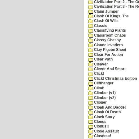
Civilization Part 2 - The 
Civilization Part 3 - The
Claim Jumper
Clash Of Kings, The
Clash Of Wills
Classic
Classifying Plants
Classroom Chaos
Classy Chassy
Claude Invaders
Clay Pigeon Shoot
Clear For Action
Clear Path
Cleaver
Clever And Smart
Click!
Click! Christmas Edition
Cliffhanger
Climb
Climber (v1)
Climber (v2)
Clipper
Cloak And Dagger
Cloak Of Death
Clock Story
Clonus
Clonus II
Close Assault
Closeout!