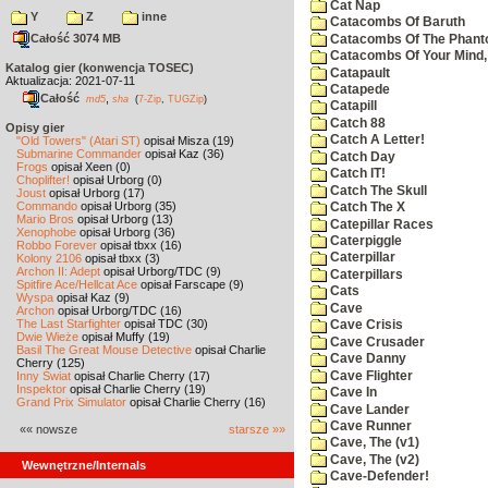
Cat Nap
Y
Z
inne
Catacombs Of Baruth
Całość 3074 MB
Catacombs Of The Phan
Catacombs Of Your Mind,
Katalog gier (konwencja TOSEC)
Catapault
Aktualizacja: 2021-07-11
Catapede
Całość
,
md5
sha
(
7-Zip
,
TUGZip
)
Catapill
Catch 88
Opisy gier
Catch A Letter!
"Old Towers" (Atari ST)
opisał Misza (19)
Submarine Commander
opisał Kaz (36)
Catch Day
Frogs
opisał Xeen (0)
Catch IT!
Choplifter!
opisał Urborg (0)
Catch The Skull
Joust
opisał Urborg (17)
Commando
opisał Urborg (35)
Catch The X
Mario Bros
opisał Urborg (13)
Catepillar Races
Xenophobe
opisał Urborg (36)
Caterpiggle
Robbo Forever
opisał tbxx (16)
Caterpillar
Kolony 2106
opisał tbxx (3)
Archon II: Adept
opisał Urborg/TDC (9)
Caterpillars
Spitfire Ace/Hellcat Ace
opisał Farscape (9)
Cats
Wyspa
opisał Kaz (9)
Cave
Archon
opisał Urborg/TDC (16)
The Last Starfighter
opisał TDC (30)
Cave Crisis
Dwie Wieże
opisał Muffy (19)
Cave Crusader
Basil The Great Mouse Detective
opisał Charlie
Cave Danny
Cherry (125)
Cave Flighter
Inny Świat
opisał Charlie Cherry (17)
Inspektor
opisał Charlie Cherry (19)
Cave In
Grand Prix Simulator
opisał Charlie Cherry (16)
Cave Lander
Cave Runner
«« nowsze
starsze »»
Cave, The (v1)
Cave, The (v2)
Wewnętrzne/Internals
Cave-Defender!