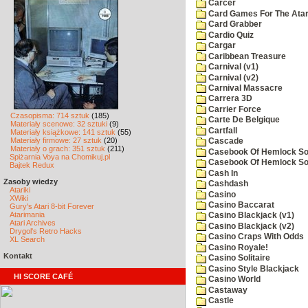
Carcer
Card Games For The Atar
Card Grabber
Cardio Quiz
Cargar
Caribbean Treasure
Carnival (v1)
Carnival (v2)
Carnival Massacre
Carrera 3D
Carrier Force
Czasopisma: 714 sztuk
(185)
Carte De Belgique
Materiały scenowe: 32 sztuki
(9)
Cartfall
Materiały książkowe: 141 sztuk
(55)
Materiały firmowe: 27 sztuk
(20)
Cascade
Materiały o grach: 351 sztuk
(211)
Casebook Of Hemlock Soa
Spiżarnia Voya na Chomikuj.pl
Casebook Of Hemlock Soa
Bajtek Redux
Cash In
Zasoby wiedzy
Cashdash
Atariki
Casino
XWiki
Casino Baccarat
Gury's Atari 8-bit Forever
Atarimania
Casino Blackjack (v1)
Atari Archives
Casino Blackjack (v2)
Drygol's Retro Hacks
Casino Craps With Odds
XL Search
Casino Royale!
Kontakt
Casino Solitaire
Casino Style Blackjack
HI SCORE CAFÉ
Casino World
Castaway
Castle