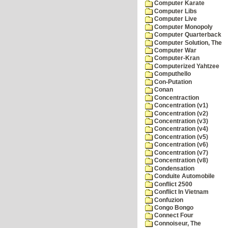
Computer Karate
Computer Libs
Computer Live
Computer Monopoly
Computer Quarterback
Computer Solution, The
Computer War
Computer-Kran
Computerized Yahtzee
Computhello
Con-Putation
Conan
Concentraction
Concentration (v1)
Concentration (v2)
Concentration (v3)
Concentration (v4)
Concentration (v5)
Concentration (v6)
Concentration (v7)
Concentration (v8)
Condensation
Conduite Automobile
Conflict 2500
Conflict In Vietnam
Confuzion
Congo Bongo
Connect Four
Connoiseur, The