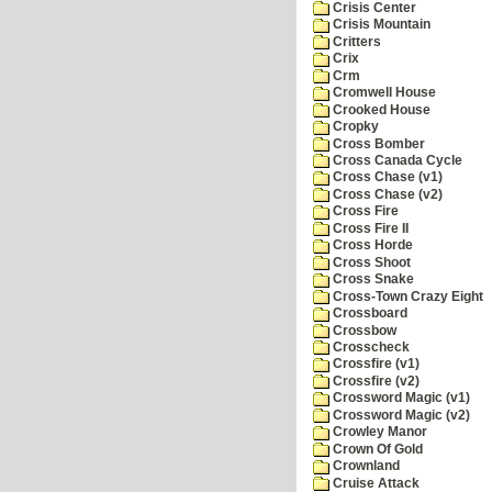
Crisis Center
Crisis Mountain
Critters
Crix
Crm
Cromwell House
Crooked House
Cropky
Cross Bomber
Cross Canada Cycle
Cross Chase (v1)
Cross Chase (v2)
Cross Fire
Cross Fire II
Cross Horde
Cross Shoot
Cross Snake
Cross-Town Crazy Eight
Crossboard
Crossbow
Crosscheck
Crossfire (v1)
Crossfire (v2)
Crossword Magic (v1)
Crossword Magic (v2)
Crowley Manor
Crown Of Gold
Crownland
Cruise Attack