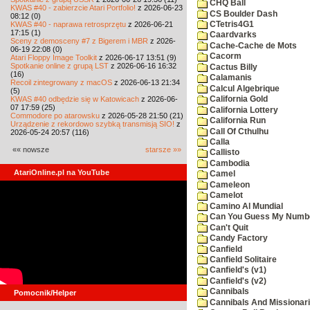
CHQ Ball
KWAS #40 - zabierzcie Atari Portfolio!
z 2026-06-23
CS Boulder Dash
08:12 (0)
KWAS #40 - naprawa retrosprzętu
z 2026-06-21
CTetris4G1
17:15 (1)
Caardvarks
Sceny z demosceny #7 z Bigerem i MBR
z 2026-
Cache-Cache de Mots
06-19 22:08 (0)
Cacorm
Atari Floppy Image Toolkit
z 2026-06-17 13:51 (9)
Spotkanie online z grupą LST
z 2026-06-16 16:32
Cactus Billy
(16)
Calamanis
Recoil zintegrowany z macOS
z 2026-06-13 21:34
Calcul Algebrique
(5)
KWAS #40 odbędzie się w Katowicach
z 2026-06-
California Gold
07 17:59 (25)
California Lottery
Commodore po atarowsku
z 2026-05-28 21:50 (21)
California Run
Urządzenie z rekordowo szybką transmisją SIO!
z
Call Of Cthulhu
2026-05-24 20:57 (116)
Calla
«« nowsze
starsze »»
Callisto
Cambodia
AtariOnline.pl na YouTube
Camel
Cameleon
Camelot
Camino Al Mundial
Can You Guess My Numb
Can't Quit
Candy Factory
Canfield
Canfield Solitaire
Canfield's (v1)
Canfield's (v2)
Cannibals
Pomocnik/Helper
Cannibals And Missionar