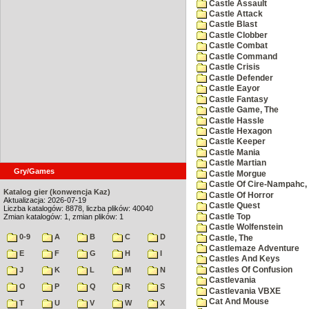
Castle Assault
Castle Attack
Castle Blast
Castle Clobber
Castle Combat
Castle Command
Castle Crisis
Castle Defender
Castle Eayor
Castle Fantasy
Castle Game, The
Castle Hassle
Castle Hexagon
Castle Keeper
Castle Mania
Castle Martian
Gry/Games
Castle Morgue
Castle Of Cire-Nampahc,
Katalog gier (konwencja Kaz)
Castle Of Horror
Aktualizacja: 2026-07-19
Castle Quest
Liczba katalogów: 8878, liczba plików: 40040
Castle Top
Zmian katalogów: 1, zmian plików: 1
Castle Wolfenstein
0-9
A
B
C
D
Castle, The
Castlemaze Adventure
E
F
G
H
I
Castles And Keys
Castles Of Confusion
J
K
L
M
N
Castlevania
O
P
Q
R
S
Castlevania VBXE
Cat And Mouse
T
U
V
W
X