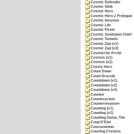
Cosmic Defender
Cosmic Glob
Cosmic Hero
Cosmic Hero 2 Prologue
Cosmic Invasion
Cosmic Life
Cosmic Pirate
Cosmic Sanitation Chief
Cosmic Tunnels
Cosmic Zap (v1)
Cosmic Zap (v2)
Cosmische Arche
Cosmos (v1)
Cosmos (v2)
Cosmy Hero
Count Down
Count Dracula
Countdown (v1)
Countdown (v2)
Countdown (v3)
Counter
Counteraction
Countermeasure
Counting (v1)
Counting (v2)
Counting Game, The
Coup D'Etat
Coursewinner
Courting Crickets