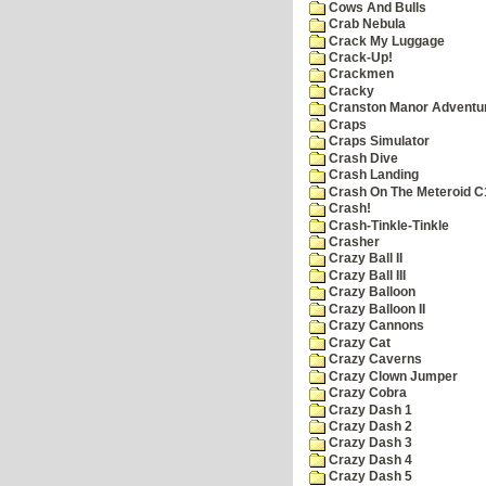
Cows And Bulls
Crab Nebula
Crack My Luggage
Crack-Up!
Crackmen
Cracky
Cranston Manor Adventu
Craps
Craps Simulator
Crash Dive
Crash Landing
Crash On The Meteroid C
Crash!
Crash-Tinkle-Tinkle
Crasher
Crazy Ball II
Crazy Ball III
Crazy Balloon
Crazy Balloon II
Crazy Cannons
Crazy Cat
Crazy Caverns
Crazy Clown Jumper
Crazy Cobra
Crazy Dash 1
Crazy Dash 2
Crazy Dash 3
Crazy Dash 4
Crazy Dash 5