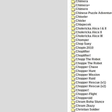
Chimera
Chimera+
Chimere
Chinese Puzzle Adventur
Chiseler
Chisler
Chlapecek
Cholericka Akce I & II
Cholericka Akce II
Cholericka Akce III
Chomper
Chop Suey
Chopin 2010
Choplifter
Choplifter!
Chopp The Robot
Choppe The Robot
Chopper Chase
Chopper Hunt
Chopper Mission
Chopper Raid
Chopper Rescue (v1)
Chopper Rescue (v2)
Chopper!
Chopper-Flight
Chopperoid
Chram Boha Slunce
Chram Zkazy
Christian Soldier