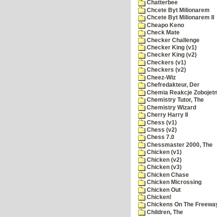
Chatterbee
Chcete Byt Milionarem
Chcete Byt Milionarem II
Cheapo Keno
Check Mate
Checker Challenge
Checker King (v1)
Checker King (v2)
Checkers (v1)
Checkers (v2)
Cheez-Wiz
Chefredakteur, Der
Chemia Reakcje Zobojetn
Chemistry Tutor, The
Chemistry Wizard
Cherry Harry II
Chess (v1)
Chess (v2)
Chess 7.0
Chessmaster 2000, The
Chicken (v1)
Chicken (v2)
Chicken (v3)
Chicken Chase
Chicken Microssing
Chicken Out
Chicken!
Chickens On The Freewa
Children, The