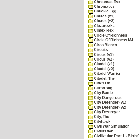
Christmas Eve
Chromatics
Chuckie Egg
Chutes (v1)
Chutes (v2)
Ciezarowka
Cimex Rex
Circle Of Richness
Circle Of Richness M4
Circo Bianco
Circuits
Circus (v1)
Circus (v2)
Citadel (v1)
Citadel (v2)
Citadel Warrior
Citadel, The
Cities UK
Citron 3kg
City Bomb
City Dangerous
City Defender (v1)
City Defender (v2)
City Destroyer
City, The
Cityhawk
Civil War Simulation
Civilization
Civilization Part 1 - Birth 