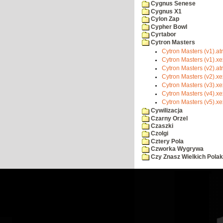
Cygnus Senese
Cygnus X1
Cylon Zap
Cypher Bowl
Cyrtabor
Cytron Masters
Cytron Masters (v1).atr
Cytron Masters (v1).xe
Cytron Masters (v2).atr
Cytron Masters (v2).xe
Cytron Masters (v3).xe
Cytron Masters (v4).xe
Cytron Masters (v5).xe
Cywilizacja
Czarny Orzel
Czaszki
Czolgi
Cztery Pola
Czworka Wygrywa
Czy Znasz Wielkich Pola