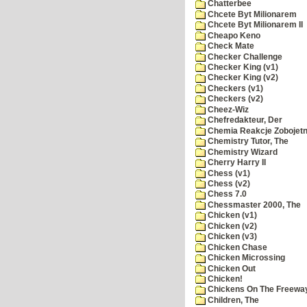
Chatterbee
Chcete Byt Milionarem
Chcete Byt Milionarem II
Cheapo Keno
Check Mate
Checker Challenge
Checker King (v1)
Checker King (v2)
Checkers (v1)
Checkers (v2)
Cheez-Wiz
Chefredakteur, Der
Chemia Reakcje Zobojetn
Chemistry Tutor, The
Chemistry Wizard
Cherry Harry II
Chess (v1)
Chess (v2)
Chess 7.0
Chessmaster 2000, The
Chicken (v1)
Chicken (v2)
Chicken (v3)
Chicken Chase
Chicken Microssing
Chicken Out
Chicken!
Chickens On The Freewa
Children, The