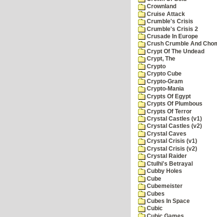
Crownland
Cruise Attack
Crumble's Crisis
Crumble's Crisis 2
Crusade In Europe
Crush Crumble And Cho
Crypt Of The Undead
Crypt, The
Crypto
Crypto Cube
Crypto-Gram
Crypto-Mania
Crypts Of Egypt
Crypts Of Plumbous
Crypts Of Terror
Crystal Castles (v1)
Crystal Castles (v2)
Crystal Caves
Crystal Crisis (v1)
Crystal Crisis (v2)
Crystal Raider
Ctulhi's Betrayal
Cubby Holes
Cube
Cubemeister
Cubes
Cubes In Space
Cubic
Cubic Games