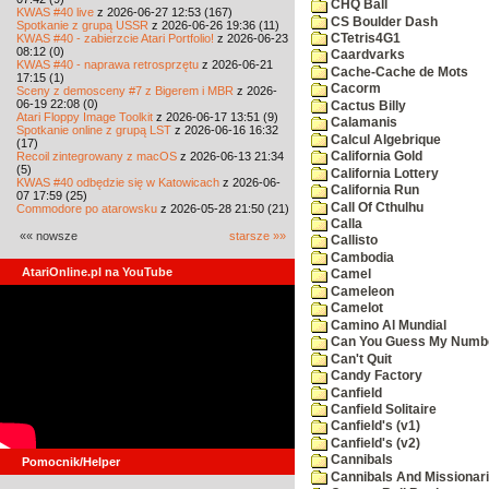
CHQ Ball
KWAS #40 live
z 2026-06-27 12:53 (167)
CS Boulder Dash
Spotkanie z grupą USSR
z 2026-06-26 19:36 (11)
KWAS #40 - zabierzcie Atari Portfolio!
z 2026-06-23
CTetris4G1
08:12 (0)
Caardvarks
KWAS #40 - naprawa retrosprzętu
z 2026-06-21
Cache-Cache de Mots
17:15 (1)
Cacorm
Sceny z demosceny #7 z Bigerem i MBR
z 2026-
06-19 22:08 (0)
Cactus Billy
Atari Floppy Image Toolkit
z 2026-06-17 13:51 (9)
Calamanis
Spotkanie online z grupą LST
z 2026-06-16 16:32
Calcul Algebrique
(17)
Recoil zintegrowany z macOS
z 2026-06-13 21:34
California Gold
(5)
California Lottery
KWAS #40 odbędzie się w Katowicach
z 2026-06-
California Run
07 17:59 (25)
Call Of Cthulhu
Commodore po atarowsku
z 2026-05-28 21:50 (21)
Calla
«« nowsze
starsze »»
Callisto
Cambodia
AtariOnline.pl na YouTube
Camel
Cameleon
Camelot
Camino Al Mundial
Can You Guess My Numb
Can't Quit
Candy Factory
Canfield
Canfield Solitaire
Canfield's (v1)
Canfield's (v2)
Cannibals
Pomocnik/Helper
Cannibals And Missionar