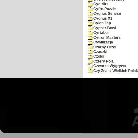
Cyctriks
Cyfro-Puzzle
Cygnus Senese
Cygnus X1
Cylon Zap
Cypher Bowl
Cyrtabor
Cytron Masters
Cywilizacja
Czarny Orzel
Czaszki
Czolgi
Cztery Pola
Czworka Wygrywa
Czy Znasz Wielkich Pola