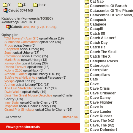
Cat Nap
Y
Z
inne
Catacombs Of Baruth
Całość 3074 MB
Catacombs Of The Phan
Catacombs Of Your Mind,
Katalog gier (konwencja TOSEC)
Catapault
Aktualizacja: 2021-07-11
Catapede
Całość
,
md5
sha
(
7-Zip
,
TUGZip
)
Catapill
Catch 88
Opisy gier
Catch A Letter!
"Old Towers" (Atari ST)
opisał Misza (19)
Submarine Commander
opisał Kaz (36)
Catch Day
Frogs
opisał Xeen (0)
Catch IT!
Choplifter!
opisał Urborg (0)
Catch The Skull
Joust
opisał Urborg (17)
Commando
opisał Urborg (35)
Catch The X
Mario Bros
opisał Urborg (13)
Catepillar Races
Xenophobe
opisał Urborg (36)
Caterpiggle
Robbo Forever
opisał tbxx (16)
Caterpillar
Kolony 2106
opisał tbxx (3)
Archon II: Adept
opisał Urborg/TDC (9)
Caterpillars
Spitfire Ace/Hellcat Ace
opisał Farscape (9)
Cats
Wyspa
opisał Kaz (9)
Cave
Archon
opisał Urborg/TDC (16)
The Last Starfighter
opisał TDC (30)
Cave Crisis
Dwie Wieże
opisał Muffy (19)
Cave Crusader
Basil The Great Mouse Detective
opisał Charlie
Cave Danny
Cherry (125)
Cave Flighter
Inny Świat
opisał Charlie Cherry (17)
Inspektor
opisał Charlie Cherry (19)
Cave In
Grand Prix Simulator
opisał Charlie Cherry (16)
Cave Lander
Cave Runner
«« nowsze
starsze »»
Cave, The (v1)
Cave, The (v2)
Wewnętrzne/Internals
Cave-Defender!