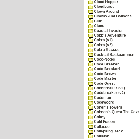
Cloud Hopper
Cloudburst
Clown Around
Clowns And Balloons
Clue
Clues
Coastal Invasion
Cobb's Adventure
Cobra (v1)
Cobra (v2)
Cobra Raccce!
Cocktail Backgammon
Coco-Notes
Code Breaker
Code Breaker!
Code Brown
Code Master
Code Quest
Codebreaker (v1)
Codebreaker (v2)
Codeman
Codewoord
Cohen's Towers
Cohnan's Quest The Cave
Cokey
Cold Fusion
Collapse
Collapsing Deck
Collision