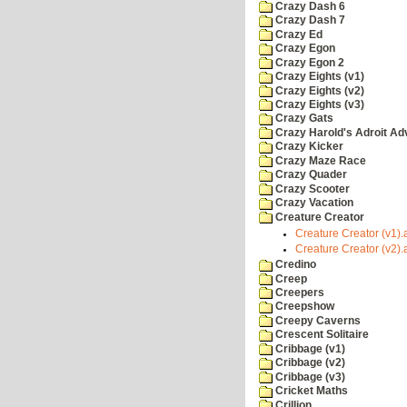
Crazy Dash 6
Crazy Dash 7
Crazy Ed
Crazy Egon
Crazy Egon 2
Crazy Eights (v1)
Crazy Eights (v2)
Crazy Eights (v3)
Crazy Gats
Crazy Harold's Adroit Ad
Crazy Kicker
Crazy Maze Race
Crazy Quader
Crazy Scooter
Crazy Vacation
Creature Creator
Creature Creator (v1).a
Creature Creator (v2).a
Credino
Creep
Creepers
Creepshow
Creepy Caverns
Crescent Solitaire
Cribbage (v1)
Cribbage (v2)
Cribbage (v3)
Cricket Maths
Crillion