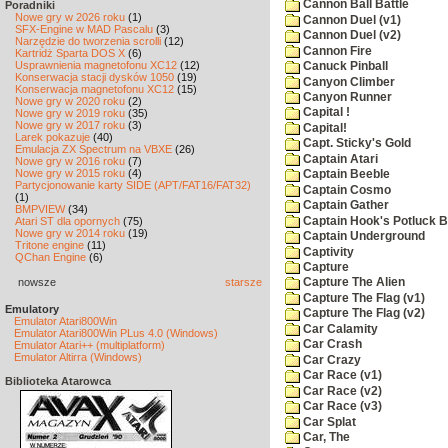
Cannon Ball Battle
Poradniki
Nowe gry w 2026 roku
(1)
Cannon Duel (v1)
SFX-Engine w MAD Pascalu
(3)
Cannon Duel (v2)
Narzędzie do tworzenia scrolli
(12)
Cannon Fire
Kartridż Sparta DOS X
(6)
Usprawnienia magnetofonu XC12
(12)
Canuck Pinball
Konserwacja stacji dysków 1050
(19)
Canyon Climber
Konserwacja magnetofonu XC12
(15)
Canyon Runner
Nowe gry w 2020 roku
(2)
Capital !
Nowe gry w 2019 roku
(35)
Nowe gry w 2017 roku
(3)
Capital!
Larek pokazuje
(40)
Capt. Sticky's Gold
Emulacja ZX Spectrum na VBXE
(26)
Captain Atari
Nowe gry w 2016 roku
(7)
Nowe gry w 2015 roku
(4)
Captain Beeble
Partycjonowanie karty SIDE (APT/FAT16/FAT32)
Captain Cosmo
(1)
Captain Gather
BMPVIEW
(34)
Captain Hook's Potluck B
Atari ST dla opornych
(75)
Nowe gry w 2014 roku
(19)
Captain Underground
Tritone engine
(11)
Captivity
QChan Engine
(6)
Capture
nowsze
starsze
Capture The Alien
Capture The Flag (v1)
Emulatory
Capture The Flag (v2)
Emulator Atari800Win
Car Calamity
Emulator Atari800Win PLus 4.0 (Windows)
Car Crash
Emulator Atari++ (multiplatform)
Emulator Altirra (Windows)
Car Crazy
Car Race (v1)
Biblioteka Atarowca
Car Race (v2)
Car Race (v3)
Car Splat
Car, The