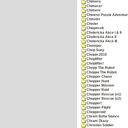
Chimera
Chimera+
Chimere
Chinese Puzzle Adventur
Chiseler
Chisler
Chlapecek
Cholericka Akce I & II
Cholericka Akce II
Cholericka Akce III
Chomper
Chop Suey
Chopin 2010
Choplifter
Choplifter!
Chopp The Robot
Choppe The Robot
Chopper Chase
Chopper Hunt
Chopper Mission
Chopper Raid
Chopper Rescue (v1)
Chopper Rescue (v2)
Chopper!
Chopper-Flight
Chopperoid
Chram Boha Slunce
Chram Zkazy
Christian Soldier