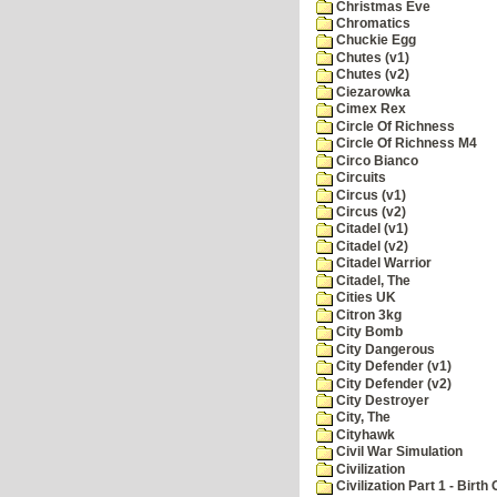
Christmas Eve
Chromatics
Chuckie Egg
Chutes (v1)
Chutes (v2)
Ciezarowka
Cimex Rex
Circle Of Richness
Circle Of Richness M4
Circo Bianco
Circuits
Circus (v1)
Circus (v2)
Citadel (v1)
Citadel (v2)
Citadel Warrior
Citadel, The
Cities UK
Citron 3kg
City Bomb
City Dangerous
City Defender (v1)
City Defender (v2)
City Destroyer
City, The
Cityhawk
Civil War Simulation
Civilization
Civilization Part 1 - Birth 