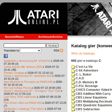
Nowinki/News
Archiwum/Archive
Katalog gier (konwe
Translate to
RSS
Wróc do katalogu
692
gier w katalogu
C
:
Spotkanie z demosceną #9: STeel/Tori
z 2026-08-
07 20:49 (3)
C'est La Vie
Letnia edycja Silly Venture 2026
z 2026-07-31
15:41 (38)
C-64 Adventure
Pamięci Jurgiego
z 2026-07-21 12:42 (1)
C. L. Baker
Sceny z demosceny #7: opowiada SuN
z 2026-07-
C.A.D
19 15:24 (2)
Atari Muzeum w Poznaniu na KWAS #40
z 2026-
C.D. Memory III
07-16 16:10 (4)
C.P.U. Revenge
Nie żyje kolega Pecuś
z 2026-07-13 18:00 (30)
CAICS Computer Aided Ins
Sceny z demosceny #7 - Grzegorz "Sun" Żyła
z
CBS Addition With Carry
2026-07-12 17:29 (12)
Lost Party 2026 nadchodzi
z 2026-07-08 15:28
CBS Linear Equations
(23)
CBS Multiplying Decimals
Pan Zenon i Atari na KWAS #40
z 2026-07-07 13:25
CBS Quadratic Equations
(7)
Spotkanie z redakcją "The Voice"
z 2026-07-04
CBS Subtraction
07:42 (9)