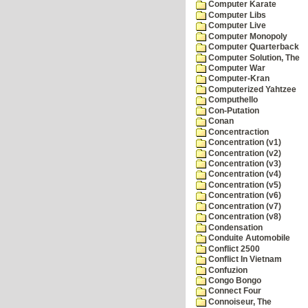
Computer Karate
Computer Libs
Computer Live
Computer Monopoly
Computer Quarterback
Computer Solution, The
Computer War
Computer-Kran
Computerized Yahtzee
Computhello
Con-Putation
Conan
Concentraction
Concentration (v1)
Concentration (v2)
Concentration (v3)
Concentration (v4)
Concentration (v5)
Concentration (v6)
Concentration (v7)
Concentration (v8)
Condensation
Conduite Automobile
Conflict 2500
Conflict In Vietnam
Confuzion
Congo Bongo
Connect Four
Connoiseur, The