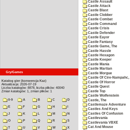
Castle Assault
Castle Attack
Castle Blast
Castle Clobber
Castle Combat
Castle Command
Castle Crisis
Castle Defender
Castle Eayor
Castle Fantasy
Castle Game, The
Castle Hassle
Castle Hexagon
Castle Keeper
Castle Mania
Castle Martian
Gry/Games
Castle Morgue
Castle Of Cire-Nampahc,
Katalog gier (konwencja Kaz)
Castle Of Horror
Aktualizacja: 2026-07-19
Castle Quest
Liczba katalogów: 8878, liczba plików: 40040
Castle Top
Zmian katalogów: 1, zmian plików: 1
Castle Wolfenstein
0-9
A
B
C
D
Castle, The
Castlemaze Adventure
E
F
G
H
I
Castles And Keys
Castles Of Confusion
J
K
L
M
N
Castlevania
O
P
Q
R
S
Castlevania VBXE
Cat And Mouse
T
U
V
W
X