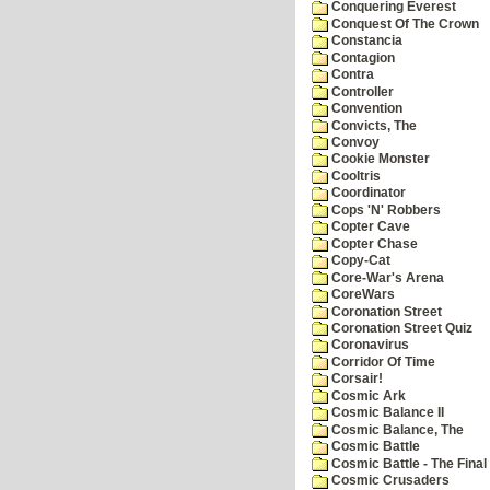
Conquering Everest
Conquest Of The Crown
Constancia
Contagion
Contra
Controller
Convention
Convicts, The
Convoy
Cookie Monster
Cooltris
Coordinator
Cops 'N' Robbers
Copter Cave
Copter Chase
Copy-Cat
Core-War's Arena
CoreWars
Coronation Street
Coronation Street Quiz
Coronavirus
Corridor Of Time
Corsair!
Cosmic Ark
Cosmic Balance II
Cosmic Balance, The
Cosmic Battle
Cosmic Battle - The Final 
Cosmic Crusaders