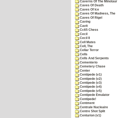
Caverns Of The Minotaur
Caves Of Death
Caves Of Ice
Caves Of Madness, The
Caves Of Rigel
Caving
Cavit
Cc65 Chess
Cecil
Cecil II
Cell Mates
Cell, The
Cellar Terror
Cells
Cells And Serpents
Cementerio
Cemetery Chase
Center
Centipede (v1)
Centipede (v2)
Centipede (v3)
Centipede (v4)
Centipede (v5)
Centipede Emulator
Centipede!
Centment
Centrale Nucleaire
Centre Shot Split
Centurion (v1)