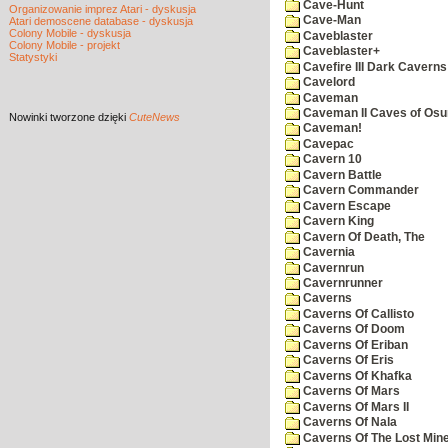
Cave-Hunt
Organizowanie imprez Atari - dyskusja
Cave-Man
Atari demoscene database - dyskusja
Colony Mobile - dyskusja
Caveblaster
Colony Mobile - projekt
Caveblaster+
Statystyki
Cavefire III Dark Caverns
Cavelord
Caveman
Caveman II Caves of Os
Nowinki
tworzone dzięki
CuteNews
Caveman!
Cavepac
Cavern 10
Cavern Battle
Cavern Commander
Cavern Escape
Cavern King
Cavern Of Death, The
Cavernia
Cavernrun
Cavernrunner
Caverns
Caverns Of Callisto
Caverns Of Doom
Caverns Of Eriban
Caverns Of Eris
Caverns Of Khafka
Caverns Of Mars
Caverns Of Mars II
Caverns Of Nala
Caverns Of The Lost Min