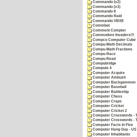
Commando (v2)
Commando (v3)
Commando II
Commando Raid
Commando VBXE
Commbat
Comment Compter
Commodore Invaders!!!
Compco Computer Cube
Compu-Math Decimals
Compu-Math Fractions
Compu-Race
Compu-Read
Compubridge
Compute 4
Computer Acquire
Computer Ambush
Computer Backgammon
Computer Baseball
Computer Battleship
Computer Chess
Computer Craps
Computer Cricket
Computer Cricket 2
Computer Crosswords - T
Computer Crosswords - 
Computer Facts In Five
Computer Hang Guy - US 
Computer Inhabitants