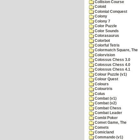
Collision Course
Coloid
Colonial Conquest
Colony
Colony 7
Color Puzzle
Color Sounds
Colorasaurus
Colorbot
Colorful Tetris
Colormatch Square, The
Colorvision
Colossus Chess 3.0
Colossus Chess 4.0
Colossus Chess 4.1
Colour Puzzle (v1)
Colour Quest
Colours
Colourtris
Colus
Combat (v1)
Combat (v2)
Combat Chess
Combat Leader
Combi Poker
Comet Game, The
Comets
Comicland
Commando (v1)