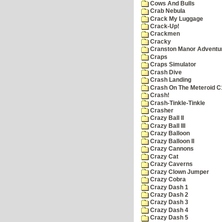
Cows And Bulls
Crab Nebula
Crack My Luggage
Crack-Up!
Crackmen
Cracky
Cranston Manor Adventu
Craps
Craps Simulator
Crash Dive
Crash Landing
Crash On The Meteroid C
Crash!
Crash-Tinkle-Tinkle
Crasher
Crazy Ball II
Crazy Ball III
Crazy Balloon
Crazy Balloon II
Crazy Cannons
Crazy Cat
Crazy Caverns
Crazy Clown Jumper
Crazy Cobra
Crazy Dash 1
Crazy Dash 2
Crazy Dash 3
Crazy Dash 4
Crazy Dash 5