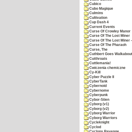
Cubico
Cubo Magique
Culmins
Cultivation
Cup Dash 4
Current Events
Curse Of Crowley Manor
Curse Of The Lost Miner
Curse Of The Lost Miner
Curse Of The Pharaoh
Curse, The
Cuthbert Goes Walkabou
Cutthroats
Cuttlemania!
Cwiczenia chemiczne
Cy-Kill
Cyber Puzzle II
CyberTank
Cybernoid
Cybernome
Cyberpunk
Cybor-Stien
Cyborg (v1)
Cyborg (v2)
Cyborg Warrior
Cyborg Warriors
Cycleknight
Cyclod
Cyclops Revenge