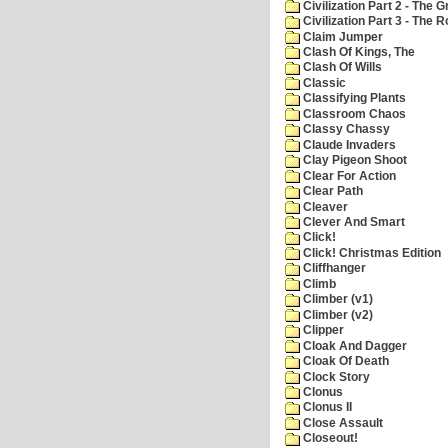
Civilization Part 2 - The 
Civilization Part 3 - The
Claim Jumper
Clash Of Kings, The
Clash Of Wills
Classic
Classifying Plants
Classroom Chaos
Classy Chassy
Claude Invaders
Clay Pigeon Shoot
Clear For Action
Clear Path
Cleaver
Clever And Smart
Click!
Click! Christmas Edition
Cliffhanger
Climb
Climber (v1)
Climber (v2)
Clipper
Cloak And Dagger
Cloak Of Death
Clock Story
Clonus
Clonus II
Close Assault
Closeout!