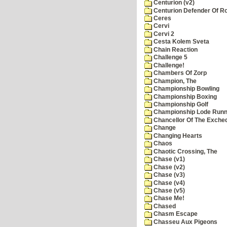
Centurion (v2)
Centurion Defender Of 
Ceres
Cervi
Cervi 2
Cesta Kolem Sveta
Chain Reaction
Challenge 5
Challenge!
Chambers Of Zorp
Champion, The
Championship Bowling
Championship Boxing
Championship Golf
Championship Lode Runn
Chancellor Of The Exche
Change
Changing Hearts
Chaos
Chaotic Crossing, The
Chase (v1)
Chase (v2)
Chase (v3)
Chase (v4)
Chase (v5)
Chase Me!
Chased
Chasm Escape
Chasseu Aux Pigeons