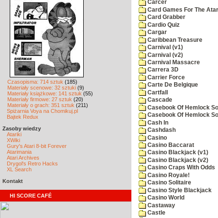
Carcer
Card Games For The Atar
Card Grabber
Cardio Quiz
Cargar
Caribbean Treasure
Carnival (v1)
Carnival (v2)
Carnival Massacre
Carrera 3D
Carrier Force
Czasopisma: 714 sztuk
(185)
Carte De Belgique
Materiały scenowe: 32 sztuki
(9)
Cartfall
Materiały książkowe: 141 sztuk
(55)
Materiały firmowe: 27 sztuk
(20)
Cascade
Materiały o grach: 351 sztuk
(211)
Casebook Of Hemlock Soa
Spiżarnia Voya na Chomikuj.pl
Casebook Of Hemlock Soa
Bajtek Redux
Cash In
Zasoby wiedzy
Cashdash
Atariki
Casino
XWiki
Casino Baccarat
Gury's Atari 8-bit Forever
Atarimania
Casino Blackjack (v1)
Atari Archives
Casino Blackjack (v2)
Drygol's Retro Hacks
Casino Craps With Odds
XL Search
Casino Royale!
Kontakt
Casino Solitaire
Casino Style Blackjack
HI SCORE CAFÉ
Casino World
Castaway
Castle