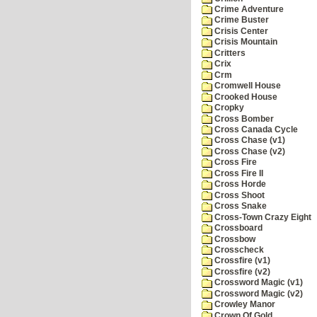
Crime Adventure
Crime Buster
Crisis Center
Crisis Mountain
Critters
Crix
Crm
Cromwell House
Crooked House
Cropky
Cross Bomber
Cross Canada Cycle
Cross Chase (v1)
Cross Chase (v2)
Cross Fire
Cross Fire II
Cross Horde
Cross Shoot
Cross Snake
Cross-Town Crazy Eight
Crossboard
Crossbow
Crosscheck
Crossfire (v1)
Crossfire (v2)
Crossword Magic (v1)
Crossword Magic (v2)
Crowley Manor
Crown Of Gold