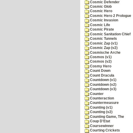
Cosmic Defender
Cosmic Glob
Cosmic Hero
Cosmic Hero 2 Prologue
Cosmic Invasion
Cosmic Life
Cosmic Pirate
Cosmic Sanitation Chief
Cosmic Tunnels
Cosmic Zap (v1)
Cosmic Zap (v2)
Cosmische Arche
Cosmos (v1)
Cosmos (v2)
Cosmy Hero
Count Down
Count Dracula
Countdown (v1)
Countdown (v2)
Countdown (v3)
Counter
Counteraction
Countermeasure
Counting (v1)
Counting (v2)
Counting Game, The
Coup D'Etat
Coursewinner
Courting Crickets