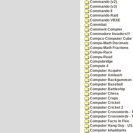
Commando (v2)
Commando (v3)
Commando II
Commando Raid
Commando VBXE
Commbat
Comment Compter
Commodore Invaders!!!
Compco Computer Cube
Compu-Math Decimals
Compu-Math Fractions
Compu-Race
Compu-Read
Compubridge
Compute 4
Computer Acquire
Computer Ambush
Computer Backgammon
Computer Baseball
Computer Battleship
Computer Chess
Computer Craps
Computer Cricket
Computer Cricket 2
Computer Crosswords - T
Computer Crosswords - 
Computer Facts In Five
Computer Hang Guy - US 
Computer Inhabitants