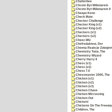
Chatterbee
Chcete Byt Milionarem
Chcete Byt Milionarem II
Cheapo Keno
Check Mate
Checker Challenge
Checker King (v1)
Checker King (v2)
Checkers (v1)
Checkers (v2)
Cheez-Wiz
Chefredakteur, Der
Chemia Reakcje Zobojetn
Chemistry Tutor, The
Chemistry Wizard
Cherry Harry II
Chess (v1)
Chess (v2)
Chess 7.0
Chessmaster 2000, The
Chicken (v1)
Chicken (v2)
Chicken (v3)
Chicken Chase
Chicken Microssing
Chicken Out
Chicken!
Chickens On The Freewa
Children, The