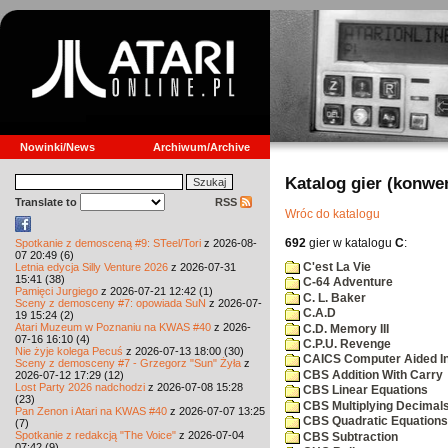
Nowinki/News
Archiwum/Archive
Katalog gier (konwe
Translate to
RSS
Wróc do katalogu
692
gier w katalogu
C
:
Spotkanie z demosceną #9: STeel/Tori
z 2026-08-
07 20:49 (6)
C'est La Vie
Letnia edycja Silly Venture 2026
z 2026-07-31
15:41 (38)
C-64 Adventure
Pamięci Jurgiego
z 2026-07-21 12:42 (1)
C. L. Baker
Sceny z demosceny #7: opowiada SuN
z 2026-07-
C.A.D
19 15:24 (2)
Atari Muzeum w Poznaniu na KWAS #40
z 2026-
C.D. Memory III
07-16 16:10 (4)
C.P.U. Revenge
Nie żyje kolega Pecuś
z 2026-07-13 18:00 (30)
CAICS Computer Aided Ins
Sceny z demosceny #7 - Grzegorz "Sun" Żyła
z
CBS Addition With Carry
2026-07-12 17:29 (12)
Lost Party 2026 nadchodzi
z 2026-07-08 15:28
CBS Linear Equations
(23)
CBS Multiplying Decimals
Pan Zenon i Atari na KWAS #40
z 2026-07-07 13:25
CBS Quadratic Equations
(7)
Spotkanie z redakcją "The Voice"
z 2026-07-04
CBS Subtraction
07:42 (9)