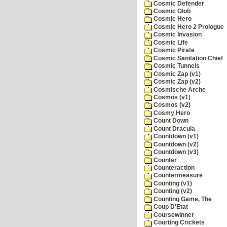
Cosmic Defender
Cosmic Glob
Cosmic Hero
Cosmic Hero 2 Prologue
Cosmic Invasion
Cosmic Life
Cosmic Pirate
Cosmic Sanitation Chief
Cosmic Tunnels
Cosmic Zap (v1)
Cosmic Zap (v2)
Cosmische Arche
Cosmos (v1)
Cosmos (v2)
Cosmy Hero
Count Down
Count Dracula
Countdown (v1)
Countdown (v2)
Countdown (v3)
Counter
Counteraction
Countermeasure
Counting (v1)
Counting (v2)
Counting Game, The
Coup D'Etat
Coursewinner
Courting Crickets