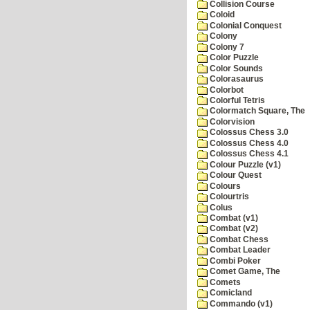
Collision Course
Coloid
Colonial Conquest
Colony
Colony 7
Color Puzzle
Color Sounds
Colorasaurus
Colorbot
Colorful Tetris
Colormatch Square, The
Colorvision
Colossus Chess 3.0
Colossus Chess 4.0
Colossus Chess 4.1
Colour Puzzle (v1)
Colour Quest
Colours
Colourtris
Colus
Combat (v1)
Combat (v2)
Combat Chess
Combat Leader
Combi Poker
Comet Game, The
Comets
Comicland
Commando (v1)