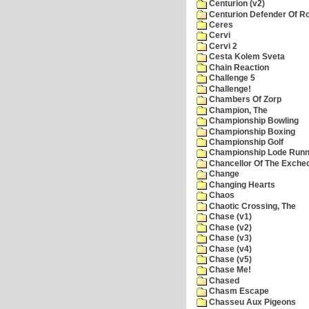
Centurion (v2)
Centurion Defender Of 
Ceres
Cervi
Cervi 2
Cesta Kolem Sveta
Chain Reaction
Challenge 5
Challenge!
Chambers Of Zorp
Champion, The
Championship Bowling
Championship Boxing
Championship Golf
Championship Lode Runn
Chancellor Of The Exche
Change
Changing Hearts
Chaos
Chaotic Crossing, The
Chase (v1)
Chase (v2)
Chase (v3)
Chase (v4)
Chase (v5)
Chase Me!
Chased
Chasm Escape
Chasseu Aux Pigeons