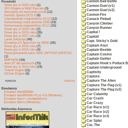
Cannon Ball Battle
Poradniki
Nowe gry w 2026 roku
(1)
Cannon Duel (v1)
SFX-Engine w MAD Pascalu
(3)
Cannon Duel (v2)
Narzędzie do tworzenia scrolli
(12)
Cannon Fire
Kartridż Sparta DOS X
(6)
Usprawnienia magnetofonu XC12
(12)
Canuck Pinball
Konserwacja stacji dysków 1050
(19)
Canyon Climber
Konserwacja magnetofonu XC12
(15)
Canyon Runner
Nowe gry w 2020 roku
(2)
Capital !
Nowe gry w 2019 roku
(35)
Nowe gry w 2017 roku
(3)
Capital!
Larek pokazuje
(40)
Capt. Sticky's Gold
Emulacja ZX Spectrum na VBXE
(26)
Captain Atari
Nowe gry w 2016 roku
(7)
Nowe gry w 2015 roku
(4)
Captain Beeble
Partycjonowanie karty SIDE (APT/FAT16/FAT32)
Captain Cosmo
(1)
Captain Gather
BMPVIEW
(34)
Captain Hook's Potluck B
Atari ST dla opornych
(75)
Nowe gry w 2014 roku
(19)
Captain Underground
Tritone engine
(11)
Captivity
QChan Engine
(6)
Capture
nowsze
starsze
Capture The Alien
Capture The Flag (v1)
Emulatory
Capture The Flag (v2)
Emulator Atari800Win
Car Calamity
Emulator Atari800Win PLus 4.0 (Windows)
Car Crash
Emulator Atari++ (multiplatform)
Emulator Altirra (Windows)
Car Crazy
Car Race (v1)
Biblioteka Atarowca
Car Race (v2)
Car Race (v3)
Car Splat
Car, The