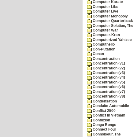
Computer Karate
Computer Libs
Computer Live
Computer Monopoly
Computer Quarterback
Computer Solution, The
Computer War
Computer-Kran
Computerized Yahtzee
Computhello
Con-Putation
Conan
Concentraction
Concentration (v1)
Concentration (v2)
Concentration (v3)
Concentration (v4)
Concentration (v5)
Concentration (v6)
Concentration (v7)
Concentration (v8)
Condensation
Conduite Automobile
Conflict 2500
Conflict In Vietnam
Confuzion
Congo Bongo
Connect Four
Connoiseur, The