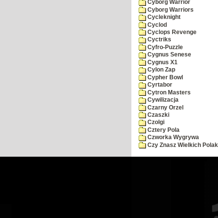
Cyborg Warrior
Cyborg Warriors
Cycleknight
Cyclod
Cyclops Revenge
Cyctriks
Cyfro-Puzzle
Cygnus Senese
Cygnus X1
Cylon Zap
Cypher Bowl
Cyrtabor
Cytron Masters
Cywilizacja
Czarny Orzel
Czaszki
Czolgi
Cztery Pola
Czworka Wygrywa
Czy Znasz Wielkich Pola