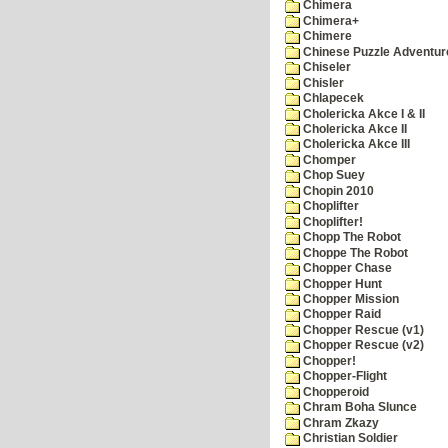
Chimera
Chimera+
Chimere
Chinese Puzzle Adventur
Chiseler
Chisler
Chlapecek
Cholericka Akce I & II
Cholericka Akce II
Cholericka Akce III
Chomper
Chop Suey
Chopin 2010
Choplifter
Choplifter!
Chopp The Robot
Choppe The Robot
Chopper Chase
Chopper Hunt
Chopper Mission
Chopper Raid
Chopper Rescue (v1)
Chopper Rescue (v2)
Chopper!
Chopper-Flight
Chopperoid
Chram Boha Slunce
Chram Zkazy
Christian Soldier