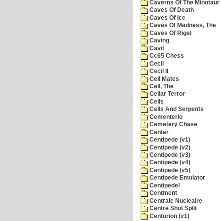
Caverns Of The Minotaur
Caves Of Death
Caves Of Ice
Caves Of Madness, The
Caves Of Rigel
Caving
Cavit
Cc65 Chess
Cecil
Cecil II
Cell Mates
Cell, The
Cellar Terror
Cells
Cells And Serpents
Cementerio
Cemetery Chase
Center
Centipede (v1)
Centipede (v2)
Centipede (v3)
Centipede (v4)
Centipede (v5)
Centipede Emulator
Centipede!
Centment
Centrale Nucleaire
Centre Shot Split
Centurion (v1)