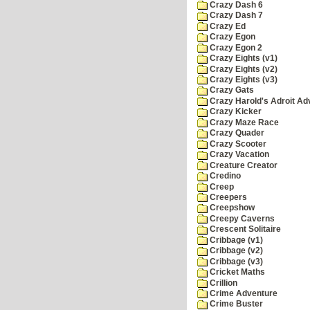
Crazy Dash 6
Crazy Dash 7
Crazy Ed
Crazy Egon
Crazy Egon 2
Crazy Eights (v1)
Crazy Eights (v2)
Crazy Eights (v3)
Crazy Gats
Crazy Harold's Adroit Ad
Crazy Kicker
Crazy Maze Race
Crazy Quader
Crazy Scooter
Crazy Vacation
Creature Creator
Credino
Creep
Creepers
Creepshow
Creepy Caverns
Crescent Solitaire
Cribbage (v1)
Cribbage (v2)
Cribbage (v3)
Cricket Maths
Crillion
Crime Adventure
Crime Buster