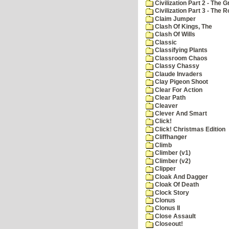
Civilization Part 2 - The 
Civilization Part 3 - The
Claim Jumper
Clash Of Kings, The
Clash Of Wills
Classic
Classifying Plants
Classroom Chaos
Classy Chassy
Claude Invaders
Clay Pigeon Shoot
Clear For Action
Clear Path
Cleaver
Clever And Smart
Click!
Click! Christmas Edition
Cliffhanger
Climb
Climber (v1)
Climber (v2)
Clipper
Cloak And Dagger
Cloak Of Death
Clock Story
Clonus
Clonus II
Close Assault
Closeout!