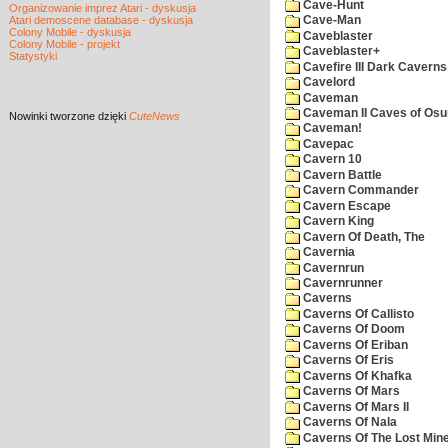
Cave-Hunt
Organizowanie imprez Atari - dyskusja
Atari demoscene database - dyskusja
Cave-Man
Colony Mobile - dyskusja
Caveblaster
Colony Mobile - projekt
Caveblaster+
Statystyki
Cavefire III Dark Caverns
Cavelord
Caveman
Caveman II Caves of Os
Nowinki
tworzone dzięki
CuteNews
Caveman!
Cavepac
Cavern 10
Cavern Battle
Cavern Commander
Cavern Escape
Cavern King
Cavern Of Death, The
Cavernia
Cavernrun
Cavernrunner
Caverns
Caverns Of Callisto
Caverns Of Doom
Caverns Of Eriban
Caverns Of Eris
Caverns Of Khafka
Caverns Of Mars
Caverns Of Mars II
Caverns Of Nala
Caverns Of The Lost Min