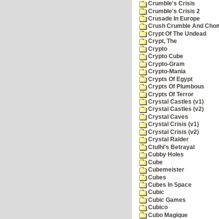
Crumble's Crisis
Crumble's Crisis 2
Crusade In Europe
Crush Crumble And Cho
Crypt Of The Undead
Crypt, The
Crypto
Crypto Cube
Crypto-Gram
Crypto-Mania
Crypts Of Egypt
Crypts Of Plumbous
Crypts Of Terror
Crystal Castles (v1)
Crystal Castles (v2)
Crystal Caves
Crystal Crisis (v1)
Crystal Crisis (v2)
Crystal Raider
Ctulhi's Betrayal
Cubby Holes
Cube
Cubemeister
Cubes
Cubes In Space
Cubic
Cubic Games
Cubico
Cubo Magique