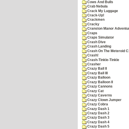
Cows And Bulls
Crab Nebula
Crack My Luggage
Crack-Up!
Crackmen
Cracky
Cranston Manor Adventu
Craps
Craps Simulator
Crash Dive
Crash Landing
Crash On The Meteroid C
Crash!
Crash-Tinkle-Tinkle
Crasher
Crazy Ball II
Crazy Ball III
Crazy Balloon
Crazy Balloon II
Crazy Cannons
Crazy Cat
Crazy Caverns
Crazy Clown Jumper
Crazy Cobra
Crazy Dash 1
Crazy Dash 2
Crazy Dash 3
Crazy Dash 4
Crazy Dash 5