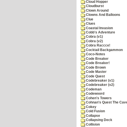
Cloud Hopper
Cloudburst
Clown Around
Clowns And Balloons
Clue
Clues
Coastal Invasion
Cobb's Adventure
Cobra (v1)
Cobra (v2)
Cobra Raccce!
Cocktail Backgammon
Coco-Notes
Code Breaker
Code Breaker!
Code Brown
Code Master
Code Quest
Codebreaker (v1)
Codebreaker (v2)
Codeman
Codewoord
Cohen's Towers
Cohnan's Quest The Cave
Cokey
Cold Fusion
Collapse
Collapsing Deck
Collision