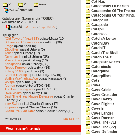
Cat Nap
Y
Z
inne
Catacombs Of Baruth
Całość 3074 MB
Catacombs Of The Phan
Catacombs Of Your Mind,
Katalog gier (konwencja TOSEC)
Catapault
Aktualizacja: 2021-07-11
Catapede
Całość
,
md5
sha
(
7-Zip
,
TUGZip
)
Catapill
Catch 88
Opisy gier
"Old Towers" (Atari ST)
opisał Misza (19)
Catch A Letter!
Submarine Commander
opisał Kaz (36)
Catch Day
Frogs
opisał Xeen (0)
Catch IT!
Choplifter!
opisał Urborg (0)
Catch The Skull
Joust
opisał Urborg (17)
Commando
opisał Urborg (35)
Catch The X
Mario Bros
opisał Urborg (13)
Catepillar Races
Xenophobe
opisał Urborg (36)
Caterpiggle
Robbo Forever
opisał tbxx (16)
Kolony 2106
opisał tbxx (3)
Caterpillar
Archon II: Adept
opisał Urborg/TDC (9)
Caterpillars
Spitfire Ace/Hellcat Ace
opisał Farscape (9)
Cats
Wyspa
opisał Kaz (9)
Cave
Archon
opisał Urborg/TDC (16)
The Last Starfighter
opisał TDC (30)
Cave Crisis
Dwie Wieże
opisał Muffy (19)
Cave Crusader
Basil The Great Mouse Detective
opisał Charlie
Cave Danny
Cherry (125)
Inny Świat
opisał Charlie Cherry (17)
Cave Flighter
Inspektor
opisał Charlie Cherry (19)
Cave In
Grand Prix Simulator
opisał Charlie Cherry (16)
Cave Lander
Cave Runner
«« nowsze
starsze »»
Cave, The (v1)
Cave, The (v2)
Wewnętrzne/Internals
Cave-Defender!