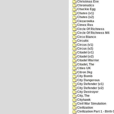
Christmas Eve
Chromatics
Chuckie Egg
Chutes (v1)
Chutes (v2)
Ciezarowka
Cimex Rex
Circle Of Richness
Circle Of Richness M4
Circo Bianco
Circuits
Circus (v1)
Circus (v2)
Citadel (v1)
Citadel (v2)
Citadel Warrior
Citadel, The
Cities UK
Citron 3kg
City Bomb
City Dangerous
City Defender (v1)
City Defender (v2)
City Destroyer
City, The
Cityhawk
Civil War Simulation
Civilization
Civilization Part 1 - Birth 