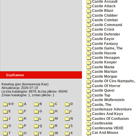
Castle Assault
Castle Attack
Castle Blast
Castle Clobber
Castle Combat
Castle Command
Castle Crisis
Castle Defender
Castle Eayor
Castle Fantasy
Castle Game, The
Castle Hassle
Castle Hexagon
Castle Keeper
Castle Mania
Castle Martian
Gry/Games
Castle Morgue
Castle Of Cire-Nampahc,
Katalog gier (konwencja Kaz)
Castle Of Horror
Aktualizacja: 2026-07-19
Castle Quest
Liczba katalogów: 8878, liczba plików: 40040
Zmian katalogów: 1, zmian plików: 1
Castle Top
Castle Wolfenstein
0-9
A
B
C
D
Castle, The
Castlemaze Adventure
E
F
G
H
I
Castles And Keys
J
K
L
M
N
Castles Of Confusion
Castlevania
O
P
Q
R
S
Castlevania VBXE
Cat And Mouse
T
U
V
W
X