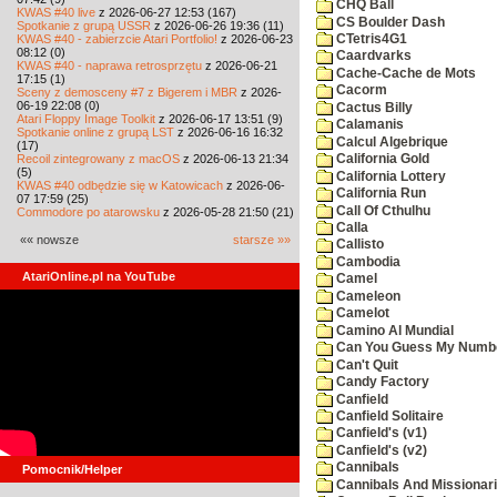
CHQ Ball
KWAS #40 live
z 2026-06-27 12:53 (167)
CS Boulder Dash
Spotkanie z grupą USSR
z 2026-06-26 19:36 (11)
KWAS #40 - zabierzcie Atari Portfolio!
z 2026-06-23
CTetris4G1
08:12 (0)
Caardvarks
KWAS #40 - naprawa retrosprzętu
z 2026-06-21
Cache-Cache de Mots
17:15 (1)
Cacorm
Sceny z demosceny #7 z Bigerem i MBR
z 2026-
06-19 22:08 (0)
Cactus Billy
Atari Floppy Image Toolkit
z 2026-06-17 13:51 (9)
Calamanis
Spotkanie online z grupą LST
z 2026-06-16 16:32
Calcul Algebrique
(17)
Recoil zintegrowany z macOS
z 2026-06-13 21:34
California Gold
(5)
California Lottery
KWAS #40 odbędzie się w Katowicach
z 2026-06-
California Run
07 17:59 (25)
Call Of Cthulhu
Commodore po atarowsku
z 2026-05-28 21:50 (21)
Calla
«« nowsze
starsze »»
Callisto
Cambodia
AtariOnline.pl na YouTube
Camel
Cameleon
Camelot
Camino Al Mundial
Can You Guess My Numb
Can't Quit
Candy Factory
Canfield
Canfield Solitaire
Canfield's (v1)
Canfield's (v2)
Cannibals
Pomocnik/Helper
Cannibals And Missionar