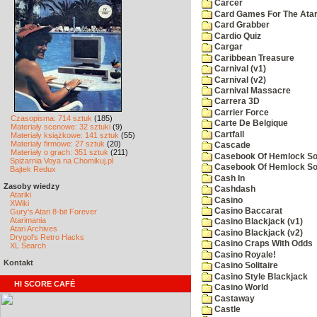
Carcer
Card Games For The Atar
Card Grabber
Cardio Quiz
Cargar
Caribbean Treasure
Carnival (v1)
Carnival (v2)
Carnival Massacre
Carrera 3D
Carrier Force
Czasopisma: 714 sztuk
(185)
Carte De Belgique
Materiały scenowe: 32 sztuki
(9)
Cartfall
Materiały książkowe: 141 sztuk
(55)
Materiały firmowe: 27 sztuk
(20)
Cascade
Materiały o grach: 351 sztuk
(211)
Casebook Of Hemlock Soa
Spiżarnia Voya na Chomikuj.pl
Casebook Of Hemlock Soa
Bajtek Redux
Cash In
Zasoby wiedzy
Cashdash
Atariki
Casino
XWiki
Casino Baccarat
Gury's Atari 8-bit Forever
Atarimania
Casino Blackjack (v1)
Atari Archives
Casino Blackjack (v2)
Drygol's Retro Hacks
Casino Craps With Odds
XL Search
Casino Royale!
Kontakt
Casino Solitaire
Casino Style Blackjack
HI SCORE CAFÉ
Casino World
Castaway
Castle