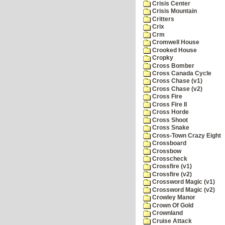
Crisis Center
Crisis Mountain
Critters
Crix
Crm
Cromwell House
Crooked House
Cropky
Cross Bomber
Cross Canada Cycle
Cross Chase (v1)
Cross Chase (v2)
Cross Fire
Cross Fire II
Cross Horde
Cross Shoot
Cross Snake
Cross-Town Crazy Eight
Crossboard
Crossbow
Crosscheck
Crossfire (v1)
Crossfire (v2)
Crossword Magic (v1)
Crossword Magic (v2)
Crowley Manor
Crown Of Gold
Crownland
Cruise Attack