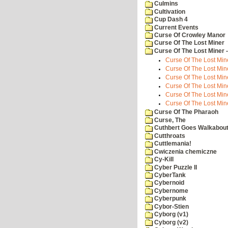
Culmins
Cultivation
Cup Dash 4
Current Events
Curse Of Crowley Manor
Curse Of The Lost Miner
Curse Of The Lost Miner
Curse Of The Lost Min
Curse Of The Lost Min
Curse Of The Lost Min
Curse Of The Lost Min
Curse Of The Lost Min
Curse Of The Lost Mi
Curse Of The Pharaoh
Curse, The
Cuthbert Goes Walkabou
Cutthroats
Cuttlemania!
Cwiczenia chemiczne
Cy-Kill
Cyber Puzzle II
CyberTank
Cybernoid
Cybernome
Cyberpunk
Cybor-Stien
Cyborg (v1)
Cyborg (v2)