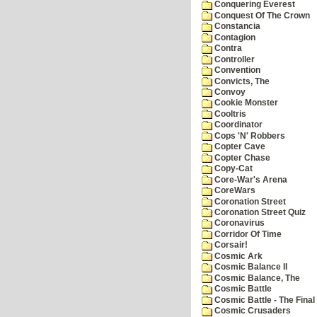
Conquering Everest
Conquest Of The Crown
Constancia
Contagion
Contra
Controller
Convention
Convicts, The
Convoy
Cookie Monster
Cooltris
Coordinator
Cops 'N' Robbers
Copter Cave
Copter Chase
Copy-Cat
Core-War's Arena
CoreWars
Coronation Street
Coronation Street Quiz
Coronavirus
Corridor Of Time
Corsair!
Cosmic Ark
Cosmic Balance II
Cosmic Balance, The
Cosmic Battle
Cosmic Battle - The Final 
Cosmic Crusaders