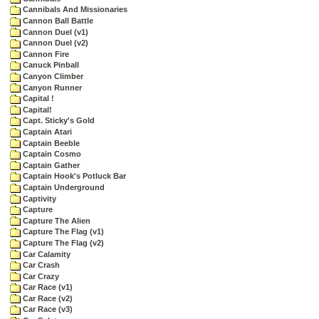
Cannibals And Missionaries
Cannon Ball Battle
Cannon Duel (v1)
Cannon Duel (v2)
Cannon Fire
Canuck Pinball
Canyon Climber
Canyon Runner
Capital !
Capital!
Capt. Sticky's Gold
Captain Atari
Captain Beeble
Captain Cosmo
Captain Gather
Captain Hook's Potluck Bar
Captain Underground
Captivity
Capture
Capture The Alien
Capture The Flag (v1)
Capture The Flag (v2)
Car Calamity
Car Crash
Car Crazy
Car Race (v1)
Car Race (v2)
Car Race (v3)