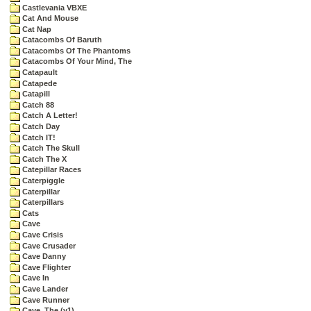
Castlevania VBXE
Cat And Mouse
Cat Nap
Catacombs Of Baruth
Catacombs Of The Phantoms
Catacombs Of Your Mind, The
Catapault
Catapede
Catapill
Catch 88
Catch A Letter!
Catch Day
Catch IT!
Catch The Skull
Catch The X
Catepillar Races
Caterpiggle
Caterpillar
Caterpillars
Cats
Cave
Cave Crisis
Cave Crusader
Cave Danny
Cave Flighter
Cave In
Cave Lander
Cave Runner
Cave, The (v1)