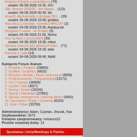
Książka Gorgha o asemblerze
(79)
ostatni: 06-08-2026 15:35, tOri
Silly Venture 2026SE - the bigges...
(113)
ostatni: 06-08-2026 00:48, tdc
AspeQt dla Androida z obsługą SIO...
(39)
ostatni: 05-08-2026 23:48, greblus
Rocznica 1 sierpnia - turówka WRCOH
(3)
ostatni: 04-08-2026 23:36, Ataripuzzle
Dungeon Crawler - AI (Fable)
(9)
ostatni: 04-08-2026 21:05, Nemo
Gry na Atari z pszczołami
(20)
ostatni: 04-08-2026 19:38, miker
Sprawa nowych płyt głównych Atari...
(71)
ostatni: 04-08-2026 19:18, tebe
Konsole z Lidla
(14)
ostatni: 04-08-2026 09:48, MaW
Kategorie Forum Atarum
1. Projekty / Projects
(29855)
2. Grafika / Graphics
(6815)
3. Muzyka i dźwięk / Music and sound
(8058)
4. Programowanie / Programming
(13171)
5. Gry / Games
(36909)
6. Użytki / Utils
(4827)
7. Scena / Scene
(20244)
8. Sprzęt / Hardware
(27891)
9. Sprawy wewnętrzne / Internal affairs
(5842)
10. Sprzedam / Kupię / Zamienię
(8193)
11. Inne / Other
(33759)
Administratorzy:
Adam, Cyprian, Jhusak, Kaz
Użytkowników:
3073
Ostatnio zarejestrowany:
romasso22
Postów ostatniej doby:
13
Spotkania i zloty/Meetings & Parties