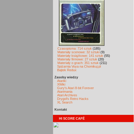
Czasopisma: 714 sztuk
(185)
Materiały scenowe: 32 sztuki
(9)
Materiały książkowe: 141 sztuk
(55)
Materiały firmowe: 27 sztuk
(20)
Materiały o grach: 351 sztuk
(211)
Spiżarnia Voya na Chomikuj.pl
Bajtek Redux
Zasoby wiedzy
Atariki
XWiki
Gury's Atari 8-bit Forever
Atarimania
Atari Archives
Drygol's Retro Hacks
XL Search
Kontakt
HI SCORE CAFÉ