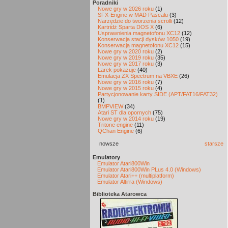
Poradniki
Nowe gry w 2026 roku
(1)
SFX-Engine w MAD Pascalu
(3)
Narzędzie do tworzenia scrolli
(12)
Kartridż Sparta DOS X
(6)
Usprawnienia magnetofonu XC12
(12)
Konserwacja stacji dysków 1050
(19)
Konserwacja magnetofonu XC12
(15)
Nowe gry w 2020 roku
(2)
Nowe gry w 2019 roku
(35)
Nowe gry w 2017 roku
(3)
Larek pokazuje
(40)
Emulacja ZX Spectrum na VBXE
(26)
Nowe gry w 2016 roku
(7)
Nowe gry w 2015 roku
(4)
Partycjonowanie karty SIDE (APT/FAT16/FAT32)
(1)
BMPVIEW
(34)
Atari ST dla opornych
(75)
Nowe gry w 2014 roku
(19)
Tritone engine
(11)
QChan Engine
(6)
nowsze
starsze
Emulatory
Emulator Atari800Win
Emulator Atari800Win PLus 4.0 (Windows)
Emulator Atari++ (multiplatform)
Emulator Altirra (Windows)
Biblioteka Atarowca