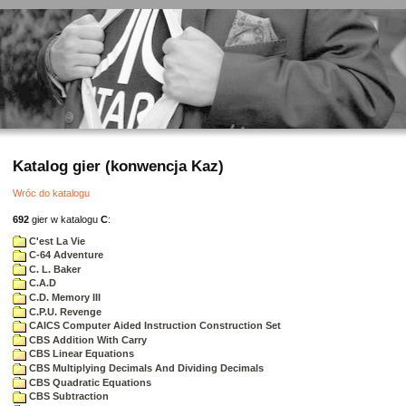
Katalog gier (konwencja Kaz)
Wróc do katalogu
692
gier w katalogu
C
:
C'est La Vie
C-64 Adventure
C. L. Baker
C.A.D
C.D. Memory III
C.P.U. Revenge
CAICS Computer Aided Instruction Construction Set
CBS Addition With Carry
CBS Linear Equations
CBS Multiplying Decimals And Dividing Decimals
CBS Quadratic Equations
CBS Subtraction