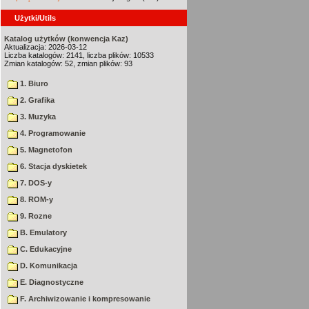
Użytki/Utils
Katalog użytków (konwencja Kaz)
Aktualizacja: 2026-03-12
Liczba katalogów: 2141, liczba plików: 10533
Zmian katalogów: 52, zmian plików: 93
1. Biuro
2. Grafika
3. Muzyka
4. Programowanie
5. Magnetofon
6. Stacja dyskietek
7. DOS-y
8. ROM-y
9. Rozne
B. Emulatory
C. Edukacyjne
D. Komunikacja
E. Diagnostyczne
F. Archiwizowanie i kompresowanie