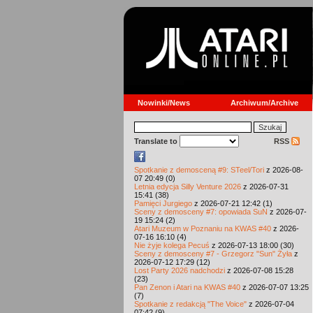
Nowinki/News
Archiwum/Archive
Translate to
RSS
Spotkanie z demosceną #9: STeel/Tori
z 2026-08-
07 20:49 (0)
Letnia edycja Silly Venture 2026
z 2026-07-31
15:41 (38)
Pamięci Jurgiego
z 2026-07-21 12:42 (1)
Sceny z demosceny #7: opowiada SuN
z 2026-07-
19 15:24 (2)
Atari Muzeum w Poznaniu na KWAS #40
z 2026-
07-16 16:10 (4)
Nie żyje kolega Pecuś
z 2026-07-13 18:00 (30)
Sceny z demosceny #7 - Grzegorz "Sun" Żyła
z
2026-07-12 17:29 (12)
Lost Party 2026 nadchodzi
z 2026-07-08 15:28
(23)
Pan Zenon i Atari na KWAS #40
z 2026-07-07 13:25
(7)
Spotkanie z redakcją "The Voice"
z 2026-07-04
07:42 (9)