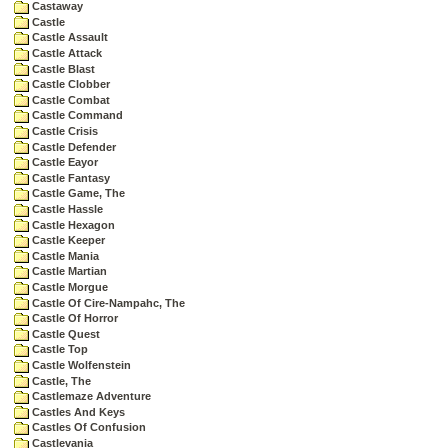
Castaway
Castle
Castle Assault
Castle Attack
Castle Blast
Castle Clobber
Castle Combat
Castle Command
Castle Crisis
Castle Defender
Castle Eayor
Castle Fantasy
Castle Game, The
Castle Hassle
Castle Hexagon
Castle Keeper
Castle Mania
Castle Martian
Castle Morgue
Castle Of Cire-Nampahc, The
Castle Of Horror
Castle Quest
Castle Top
Castle Wolfenstein
Castle, The
Castlemaze Adventure
Castles And Keys
Castles Of Confusion
Castlevania