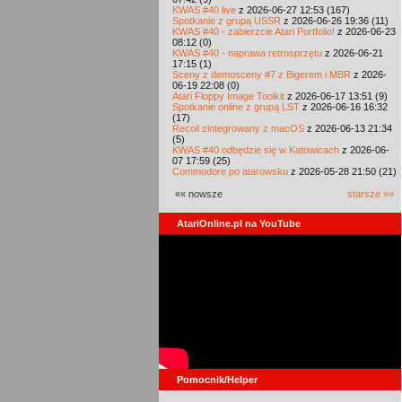
KWAS #40 live
z 2026-06-27 12:53 (167)
Spotkanie z grupą USSR
z 2026-06-26 19:36 (11)
KWAS #40 - zabierzcie Atari Portfolio!
z 2026-06-23
08:12 (0)
KWAS #40 - naprawa retrosprzętu
z 2026-06-21
17:15 (1)
Sceny z demosceny #7 z Bigerem i MBR
z 2026-
06-19 22:08 (0)
Atari Floppy Image Toolkit
z 2026-06-17 13:51 (9)
Spotkanie online z grupą LST
z 2026-06-16 16:32
(17)
Recoil zintegrowany z macOS
z 2026-06-13 21:34
(5)
KWAS #40 odbędzie się w Katowicach
z 2026-06-
07 17:59 (25)
Commodore po atarowsku
z 2026-05-28 21:50 (21)
«« nowsze
starsze »»
AtariOnline.pl na YouTube
Pomocnik/Helper