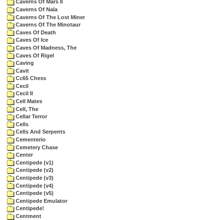
Caverns Of Mars II
Caverns Of Nala
Caverns Of The Lost Miner
Caverns Of The Minotaur
Caves Of Death
Caves Of Ice
Caves Of Madness, The
Caves Of Rigel
Caving
Cavit
Cc65 Chess
Cecil
Cecil II
Cell Mates
Cell, The
Cellar Terror
Cells
Cells And Serpents
Cementerio
Cemetery Chase
Center
Centipede (v1)
Centipede (v2)
Centipede (v3)
Centipede (v4)
Centipede (v5)
Centipede Emulator
Centipede!
Centment