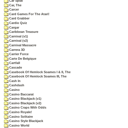
Car Splat
Car, The
Carcer
Card Games For The Atari!
Card Grabber
Cardio Quiz
Cargar
Caribbean Treasure
Carnival (v1)
Carnival (v2)
Carnival Massacre
Carrera 3D
Carrier Force
Carte De Belgique
Cartfall
Cascade
Casebook Of Hemlock Soames I & II, The
Casebook Of Hemlock Soames III, The
Cash In
Cashdash
Casino
Casino Baccarat
Casino Blackjack (v1)
Casino Blackjack (v2)
Casino Craps With Odds
Casino Royale!
Casino Solitaire
Casino Style Blackjack
Casino World