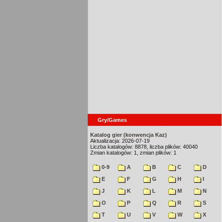
Gry/Games
Katalog gier (konwencja Kaz)
Aktualizacja: 2026-07-19
Liczba katalogów: 8878, liczba plików: 40040
Zmian katalogów: 1, zmian plików: 1
0-9
A
B
C
D
E
F
G
H
I
J
K
L
M
N
O
P
Q
R
S
T
U
V
W
X