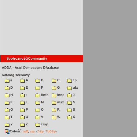
Społeczność/Community
ADDA - Atari Demoscene DAtabase
Katalog scenowy
#
A
B
C
cp
D
E
F
G
gfx
H
I
!info
inne
J
K
L
M
msx
N
O
P
Q
R
S
T
U
V
W
X
Y
Z
ziny
Całość
,
md5
sha
(
7-Zip
,
TUGZip
)