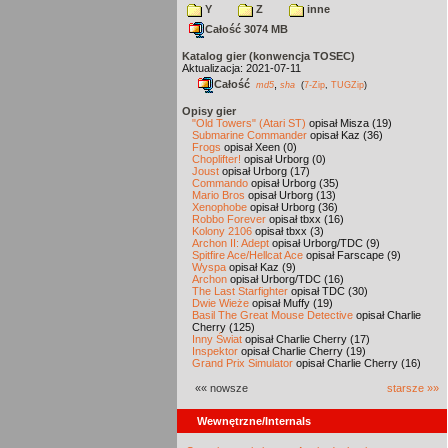
Y
Z
inne
Całość 3074 MB
Katalog gier (konwencja TOSEC)
Aktualizacja: 2021-07-11
Całość
,
md5
sha
(
7-Zip
,
TUGZip
)
Opisy gier
"Old Towers" (Atari ST)
opisał Misza (19)
Submarine Commander
opisał Kaz (36)
Frogs
opisał Xeen (0)
Choplifter!
opisał Urborg (0)
Joust
opisał Urborg (17)
Commando
opisał Urborg (35)
Mario Bros
opisał Urborg (13)
Xenophobe
opisał Urborg (36)
Robbo Forever
opisał tbxx (16)
Kolony 2106
opisał tbxx (3)
Archon II: Adept
opisał Urborg/TDC (9)
Spitfire Ace/Hellcat Ace
opisał Farscape (9)
Wyspa
opisał Kaz (9)
Archon
opisał Urborg/TDC (16)
The Last Starfighter
opisał TDC (30)
Dwie Wieże
opisał Muffy (19)
Basil The Great Mouse Detective
opisał Charlie
Cherry (125)
Inny Świat
opisał Charlie Cherry (17)
Inspektor
opisał Charlie Cherry (19)
Grand Prix Simulator
opisał Charlie Cherry (16)
«« nowsze
starsze »»
Wewnętrzne/Internals