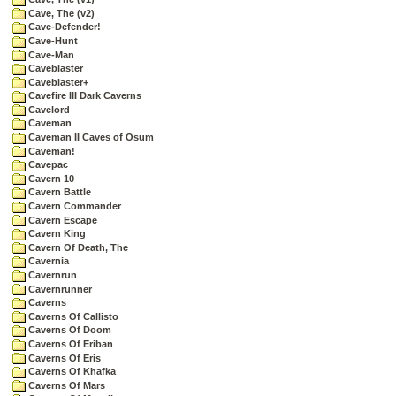
Cave, The (v2)
Cave-Defender!
Cave-Hunt
Cave-Man
Caveblaster
Caveblaster+
Cavefire III Dark Caverns
Cavelord
Caveman
Caveman II Caves of Osum
Caveman!
Cavepac
Cavern 10
Cavern Battle
Cavern Commander
Cavern Escape
Cavern King
Cavern Of Death, The
Cavernia
Cavernrun
Cavernrunner
Caverns
Caverns Of Callisto
Caverns Of Doom
Caverns Of Eriban
Caverns Of Eris
Caverns Of Khafka
Caverns Of Mars