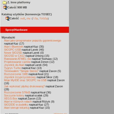
Z. Inne platformy
Całość 908 MB
Katalog użytków (konwencja TOSEC)
Całość
,
md5
sha
(
7-Zip
,
TUGZip
)
Sprzęt/Hardware
Wynalazki
Atari jako programator pojazdu gąsienicowego
napisał Kaz (17)
Atari i Bluetooth
napisał Kaz (35)
SIO2PC-USB
napisał Larek (46)
Nowe SIO2SD
napisał Larek (0)
SIO2SD w CA12
napisał Urborg (15)
Ratowanie ATMEL-ów
napisał Yoohaas (12)
Projektowanie cartów
napisał Zenon (12)
Joystick do Atari
napisał Larek (54)
Tygrys Turbo
napisał Kaz (13)
Testowałem "Simple Stereo"
napisał Zaxon (5)
Rozszerzenie 1MB
napisał Asal (21)
Joystick trzyprzyciskowy
napisał Sikor (18)
Moje MyIDE oraz SIO2PC na USB
napisał Zaxon
(16)
Jak wykonać płytkę drukowaną?
napisał Zaxon
(28)
Rozszerzenie 576kB
napisał Asal (36)
Soczyste kolory
napisał scalak (29)
XEGS Box
napisał Zaxon (13)
Atari w różnych rolach
napisał Różyk (9)
SIO2IDE w pudełku
napisał Kaz (27)
Atari steruje tokarką
napisał Kaz (15)