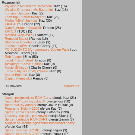
Rozmawiali
Wywiad z Mariuszem Jaroszem
i Kaz (16)
Wywiad Dracona z Mr. Bacardim
i Kaz (16)
Tomasz Dajczak
i Kaz (22)
Lech Bąk i "Świat Młodych"
i Kaz (26)
Michał "Mike" Jaskuła
i Kaz (30)
F#READY
i Dracon (22)
Daniel „Arctus” Kowalski
i Dracon (25)
KATOD
i TDC (15)
Mariusz Wojcieszek
i "Adam" (17)
Romuald Bacza
i Ramos (16)
Śledzenie Amentesa
i Larek (9)
Leszek Łuciów
i Charlie Cherry (17)
TO JUŻ ZA TOBĄ: rozmowa z Bobem Pape
i cpt.
Misumaru Tenchi (39)
Rob Jaeger
i Emu (53)
Jacek "Tabu" Grad
i Dracon (0)
Alexander "Koma" Schön
i Kaz (0)
Maciej Ślifirczyk
i Charlie Cherry (0)
Jarek "Odyniec1" Wyszyński
i Kaz (0)
Marek Bojarski
i Kaz (0)
Olgierd Niemyjski
i Ramos (0)
«« nowsze
starsze »»
Stragan
Nowe, pojemniejsze RAM-Carty
oferuje Kaz (21)
"mouSTer" czyli myszka ST
oferuje Kaz (30)
Atari USBJoy Adapter
oferuje Jakub Husak (0)
Programy: Kolony 2106
oferuje Kaz (7)
Sprzęt: rozszerzenia
oferuje Lotharek (399)
Gadżety: naklejki, pocztówki
oferuje Sikor (11)
Sprzęt: cartridge RAM-CART
oferuje Zenon (7)
Miejsce na drobne ogłoszenia kupna/sprzedaży
oferuje Kaz (58)
Sprzęt: interfejs SIO2IDE
oferuje Piguła (3)
Sprzęt: interfejs SIO2SD
oferuje Piguła (115)