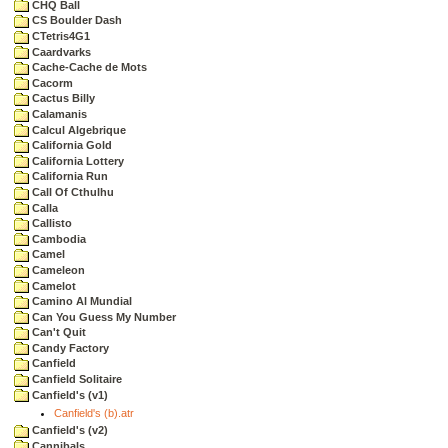
CHQ Ball
CS Boulder Dash
CTetris4G1
Caardvarks
Cache-Cache de Mots
Cacorm
Cactus Billy
Calamanis
Calcul Algebrique
California Gold
California Lottery
California Run
Call Of Cthulhu
Calla
Callisto
Cambodia
Camel
Cameleon
Camelot
Camino Al Mundial
Can You Guess My Number
Can't Quit
Candy Factory
Canfield
Canfield Solitaire
Canfield's (v1)
Canfield's (b).atr
Canfield's (v2)
Cannibals