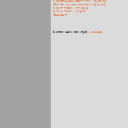
Organizowanie imprez Atari - dyskusja
Atari demoscene database - dyskusja
Colony Mobile - dyskusja
Colony Mobile - projekt
Statystyki
Nowinki
tworzone dzięki
CuteNews