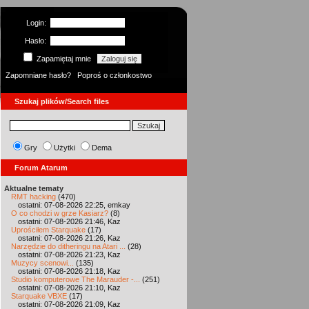
Login:
Hasło:
Zapamiętaj mnie
Zapomniane hasło?
Poproś o członkostwo
Szukaj plików/Search files
Gry
Użytki
Dema
Forum Atarum
Aktualne tematy
RMT hacking
(470)
ostatni: 07-08-2026 22:25, emkay
O co chodzi w grze Kasiarz?
(8)
ostatni: 07-08-2026 21:46, Kaz
Uprościłem Starquake
(17)
ostatni: 07-08-2026 21:26, Kaz
Narzędzie do ditheringu na Atari ...
(28)
ostatni: 07-08-2026 21:23, Kaz
Muzycy scenowi...
(135)
ostatni: 07-08-2026 21:18, Kaz
Studio komputerowe The Marauder -...
(251)
ostatni: 07-08-2026 21:10, Kaz
Starquake VBXE
(17)
ostatni: 07-08-2026 21:09, Kaz