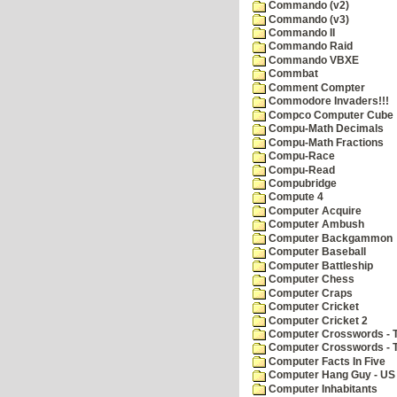
Commando (v2)
Commando (v3)
Commando II
Commando Raid
Commando VBXE
Commbat
Comment Compter
Commodore Invaders!!!
Compco Computer Cube
Compu-Math Decimals
Compu-Math Fractions
Compu-Race
Compu-Read
Compubridge
Compute 4
Computer Acquire
Computer Ambush
Computer Backgammon
Computer Baseball
Computer Battleship
Computer Chess
Computer Craps
Computer Cricket
Computer Cricket 2
Computer Crosswords - T
Computer Crosswords - 
Computer Facts In Five
Computer Hang Guy - US 
Computer Inhabitants