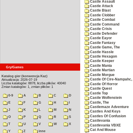
Castle Assault
Castle Attack
Castle Blast
Castle Clobber
Castle Combat
Castle Command
Castle Crisis
Castle Defender
Castle Eayor
Castle Fantasy
Castle Game, The
Castle Hassle
Castle Hexagon
Castle Keeper
Castle Mania
Gry/Games
Castle Martian
Castle Morgue
Katalog gier (konwencja Kaz)
Castle Of Cire-Nampahc,
Aktualizacja: 2026-07-19
Liczba katalogów: 8878, liczba plików: 40040
Castle Of Horror
Zmian katalogów: 1, zmian plików: 1
Castle Quest
Castle Top
0-9
A
B
C
D
Castle Wolfenstein
Castle, The
E
F
G
H
I
Castlemaze Adventure
J
K
L
M
N
Castles And Keys
Castles Of Confusion
O
P
Q
R
S
Castlevania
T
U
V
W
X
Castlevania VBXE
Cat And Mouse
Y
Z
inne