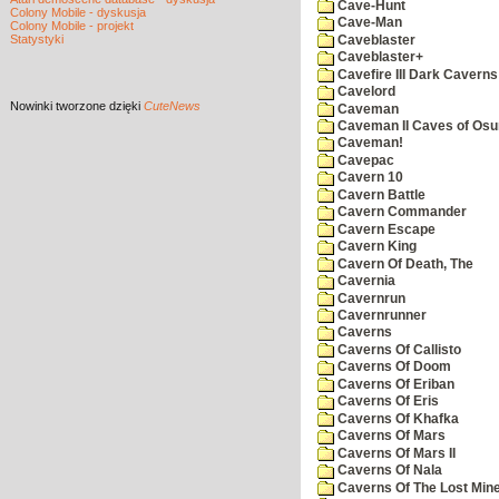
Cave-Hunt
Colony Mobile - dyskusja
Cave-Man
Colony Mobile - projekt
Statystyki
Caveblaster
Caveblaster+
Cavefire III Dark Caverns
Cavelord
Nowinki
tworzone dzięki
CuteNews
Caveman
Caveman II Caves of Os
Caveman!
Cavepac
Cavern 10
Cavern Battle
Cavern Commander
Cavern Escape
Cavern King
Cavern Of Death, The
Cavernia
Cavernrun
Cavernrunner
Caverns
Caverns Of Callisto
Caverns Of Doom
Caverns Of Eriban
Caverns Of Eris
Caverns Of Khafka
Caverns Of Mars
Caverns Of Mars II
Caverns Of Nala
Caverns Of The Lost Min