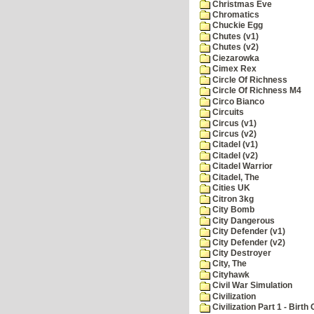
Christmas Eve
Chromatics
Chuckie Egg
Chutes (v1)
Chutes (v2)
Ciezarowka
Cimex Rex
Circle Of Richness
Circle Of Richness M4
Circo Bianco
Circuits
Circus (v1)
Circus (v2)
Citadel (v1)
Citadel (v2)
Citadel Warrior
Citadel, The
Cities UK
Citron 3kg
City Bomb
City Dangerous
City Defender (v1)
City Defender (v2)
City Destroyer
City, The
Cityhawk
Civil War Simulation
Civilization
Civilization Part 1 - Birth 