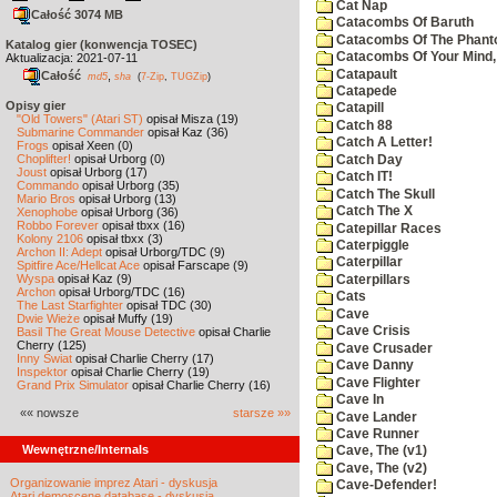
Cat Nap
Całość 3074 MB
Catacombs Of Baruth
Catacombs Of The Phan
Katalog gier (konwencja TOSEC)
Catacombs Of Your Mind,
Aktualizacja: 2021-07-11
Catapault
Całość
,
md5
sha
(
7-Zip
,
TUGZip
)
Catapede
Opisy gier
Catapill
"Old Towers" (Atari ST)
opisał Misza (19)
Catch 88
Submarine Commander
opisał Kaz (36)
Catch A Letter!
Frogs
opisał Xeen (0)
Choplifter!
opisał Urborg (0)
Catch Day
Joust
opisał Urborg (17)
Catch IT!
Commando
opisał Urborg (35)
Catch The Skull
Mario Bros
opisał Urborg (13)
Catch The X
Xenophobe
opisał Urborg (36)
Robbo Forever
opisał tbxx (16)
Catepillar Races
Kolony 2106
opisał tbxx (3)
Caterpiggle
Archon II: Adept
opisał Urborg/TDC (9)
Caterpillar
Spitfire Ace/Hellcat Ace
opisał Farscape (9)
Wyspa
opisał Kaz (9)
Caterpillars
Archon
opisał Urborg/TDC (16)
Cats
The Last Starfighter
opisał TDC (30)
Cave
Dwie Wieże
opisał Muffy (19)
Cave Crisis
Basil The Great Mouse Detective
opisał Charlie
Cherry (125)
Cave Crusader
Inny Świat
opisał Charlie Cherry (17)
Cave Danny
Inspektor
opisał Charlie Cherry (19)
Cave Flighter
Grand Prix Simulator
opisał Charlie Cherry (16)
Cave In
«« nowsze
starsze »»
Cave Lander
Cave Runner
Wewnętrzne/Internals
Cave, The (v1)
Cave, The (v2)
Organizowanie imprez Atari - dyskusja
Cave-Defender!
Atari demoscene database - dyskusja