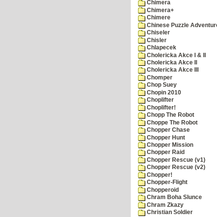
Chimera
Chimera+
Chimere
Chinese Puzzle Adventur
Chiseler
Chisler
Chlapecek
Cholericka Akce I & II
Cholericka Akce II
Cholericka Akce III
Chomper
Chop Suey
Chopin 2010
Choplifter
Choplifter!
Chopp The Robot
Choppe The Robot
Chopper Chase
Chopper Hunt
Chopper Mission
Chopper Raid
Chopper Rescue (v1)
Chopper Rescue (v2)
Chopper!
Chopper-Flight
Chopperoid
Chram Boha Slunce
Chram Zkazy
Christian Soldier