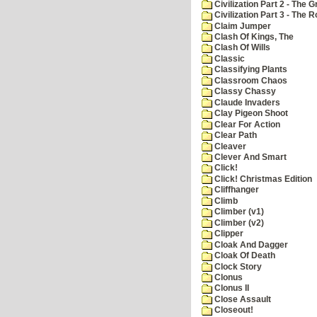
Civilization Part 2 - The 
Civilization Part 3 - The
Claim Jumper
Clash Of Kings, The
Clash Of Wills
Classic
Classifying Plants
Classroom Chaos
Classy Chassy
Claude Invaders
Clay Pigeon Shoot
Clear For Action
Clear Path
Cleaver
Clever And Smart
Click!
Click! Christmas Edition
Cliffhanger
Climb
Climber (v1)
Climber (v2)
Clipper
Cloak And Dagger
Cloak Of Death
Clock Story
Clonus
Clonus II
Close Assault
Closeout!