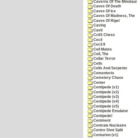
Caverns Of The Minotaur
Caves Of Death
Caves Of Ice
Caves Of Madness, The
Caves Of Rigel
Caving
Cavit
Cc65 Chess
Cecil
Cecil II
Cell Mates
Cell, The
Cellar Terror
Cells
Cells And Serpents
Cementerio
Cemetery Chase
Center
Centipede (v1)
Centipede (v2)
Centipede (v3)
Centipede (v4)
Centipede (v5)
Centipede Emulator
Centipede!
Centment
Centrale Nucleaire
Centre Shot Split
Centurion (v1)