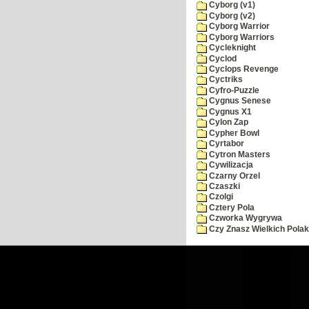
Cyborg (v1)
Cyborg (v2)
Cyborg Warrior
Cyborg Warriors
Cycleknight
Cyclod
Cyclops Revenge
Cyctriks
Cyfro-Puzzle
Cygnus Senese
Cygnus X1
Cylon Zap
Cypher Bowl
Cyrtabor
Cytron Masters
Cywilizacja
Czarny Orzel
Czaszki
Czolgi
Cztery Pola
Czworka Wygrywa
Czy Znasz Wielkich Pola