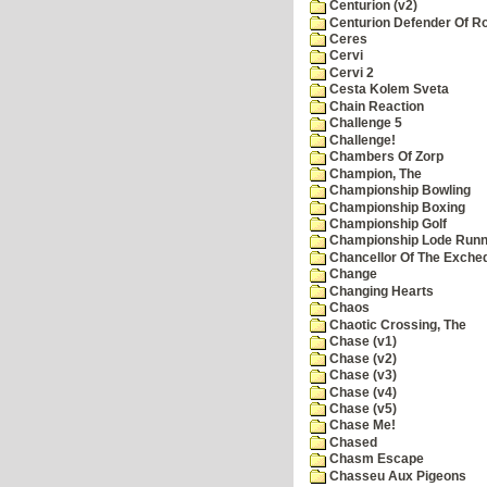
Centurion (v2)
Centurion Defender Of 
Ceres
Cervi
Cervi 2
Cesta Kolem Sveta
Chain Reaction
Challenge 5
Challenge!
Chambers Of Zorp
Champion, The
Championship Bowling
Championship Boxing
Championship Golf
Championship Lode Runn
Chancellor Of The Exche
Change
Changing Hearts
Chaos
Chaotic Crossing, The
Chase (v1)
Chase (v2)
Chase (v3)
Chase (v4)
Chase (v5)
Chase Me!
Chased
Chasm Escape
Chasseu Aux Pigeons