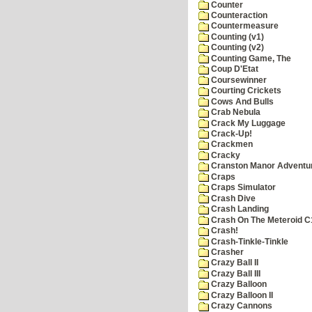
Counter
Counteraction
Countermeasure
Counting (v1)
Counting (v2)
Counting Game, The
Coup D'Etat
Coursewinner
Courting Crickets
Cows And Bulls
Crab Nebula
Crack My Luggage
Crack-Up!
Crackmen
Cracky
Cranston Manor Adventu
Craps
Craps Simulator
Crash Dive
Crash Landing
Crash On The Meteroid C
Crash!
Crash-Tinkle-Tinkle
Crasher
Crazy Ball II
Crazy Ball III
Crazy Balloon
Crazy Balloon II
Crazy Cannons