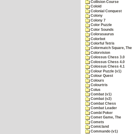
Collision Course
Coloid
Colonial Conquest
Colony
Colony 7
Color Puzzle
Color Sounds
Colorasaurus
Colorbot
Colorful Tetris
Colormatch Square, The
Colorvision
Colossus Chess 3.0
Colossus Chess 4.0
Colossus Chess 4.1
Colour Puzzle (v1)
Colour Quest
Colours
Colourtris
Colus
Combat (v1)
Combat (v2)
Combat Chess
Combat Leader
Combi Poker
Comet Game, The
Comets
Comicland
Commando (v1)