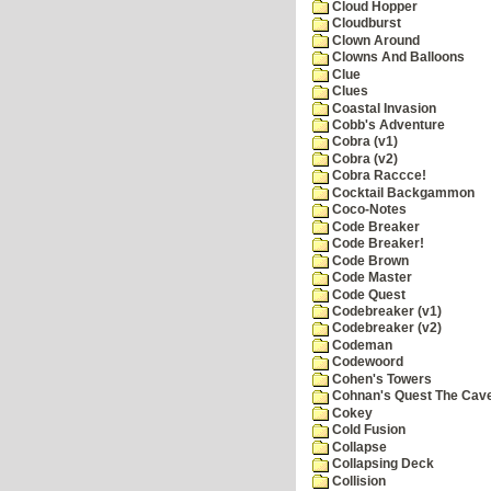
Cloud Hopper
Cloudburst
Clown Around
Clowns And Balloons
Clue
Clues
Coastal Invasion
Cobb's Adventure
Cobra (v1)
Cobra (v2)
Cobra Raccce!
Cocktail Backgammon
Coco-Notes
Code Breaker
Code Breaker!
Code Brown
Code Master
Code Quest
Codebreaker (v1)
Codebreaker (v2)
Codeman
Codewoord
Cohen's Towers
Cohnan's Quest The Cave
Cokey
Cold Fusion
Collapse
Collapsing Deck
Collision