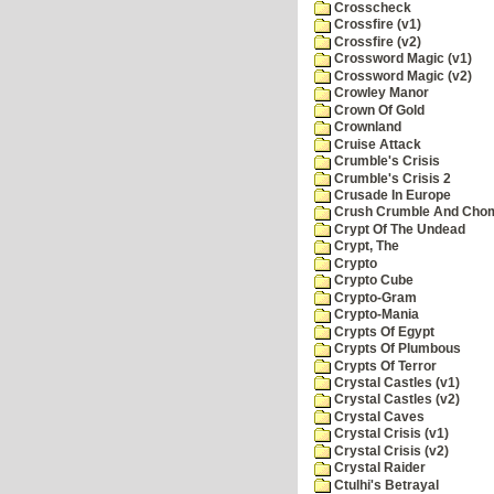
Crosscheck
Crossfire (v1)
Crossfire (v2)
Crossword Magic (v1)
Crossword Magic (v2)
Crowley Manor
Crown Of Gold
Crownland
Cruise Attack
Crumble's Crisis
Crumble's Crisis 2
Crusade In Europe
Crush Crumble And Cho
Crypt Of The Undead
Crypt, The
Crypto
Crypto Cube
Crypto-Gram
Crypto-Mania
Crypts Of Egypt
Crypts Of Plumbous
Crypts Of Terror
Crystal Castles (v1)
Crystal Castles (v2)
Crystal Caves
Crystal Crisis (v1)
Crystal Crisis (v2)
Crystal Raider
Ctulhi's Betrayal