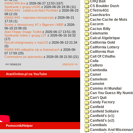
CHQ Ball
KWAS #40 live
z 2026-06-27 12:53 (167)
CS Boulder Dash
Spotkanie z grupą USSR
z 2026-06-26 19:36 (11)
KWAS #40 - zabierzcie Atari Portfolio!
z 2026-06-23
CTetris4G1
08:12 (0)
Caardvarks
KWAS #40 - naprawa retrosprzętu
z 2026-06-21
Cache-Cache de Mots
17:15 (1)
Cacorm
Sceny z demosceny #7 z Bigerem i MBR
z 2026-
06-19 22:08 (0)
Cactus Billy
Atari Floppy Image Toolkit
z 2026-06-17 13:51 (9)
Calamanis
Spotkanie online z grupą LST
z 2026-06-16 16:32
Calcul Algebrique
(17)
Recoil zintegrowany z macOS
z 2026-06-13 21:34
California Gold
(5)
California Lottery
KWAS #40 odbędzie się w Katowicach
z 2026-06-
California Run
07 17:59 (25)
Call Of Cthulhu
Commodore po atarowsku
z 2026-05-28 21:50 (21)
Calla
«« nowsze
starsze »»
Callisto
Cambodia
AtariOnline.pl na YouTube
Camel
Cameleon
Camelot
Camino Al Mundial
Can You Guess My Numb
Can't Quit
Candy Factory
Canfield
Canfield Solitaire
Canfield's (v1)
Canfield's (v2)
Cannibals
Pomocnik/Helper
Cannibals And Missionar