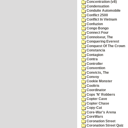
Concentration (v8)
Condensation
Conduite Automobile
Conflict 2500
Conflict In Vietnam
Confuzion
Congo Bongo
Connect Four
Connoiseur, The
Conquering Everest
Conquest Of The Crown
Constancia
Contagion
Contra
Controller
Convention
Convicts, The
Convoy
Cookie Monster
Cooltris
Coordinator
Cops 'N' Robbers
Copter Cave
Copter Chase
Copy-Cat
Core-War's Arena
CoreWars
Coronation Street
Coronation Street Quiz