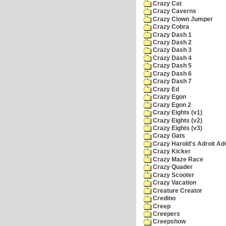
Crazy Cat
Crazy Caverns
Crazy Clown Jumper
Crazy Cobra
Crazy Dash 1
Crazy Dash 2
Crazy Dash 3
Crazy Dash 4
Crazy Dash 5
Crazy Dash 6
Crazy Dash 7
Crazy Ed
Crazy Egon
Crazy Egon 2
Crazy Eights (v1)
Crazy Eights (v2)
Crazy Eights (v3)
Crazy Gats
Crazy Harold's Adroit Ad
Crazy Kicker
Crazy Maze Race
Crazy Quader
Crazy Scooter
Crazy Vacation
Creature Creator
Credino
Creep
Creepers
Creepshow