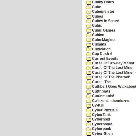
Cubby Holes
Cube
Cubemeister
Cubes
Cubes In Space
Cubic
Cubic Games
Cubico
Cubo Magique
Culmins
Cultivation
Cup Dash 4
Current Events
Curse Of Crowley Manor
Curse Of The Lost Miner
Curse Of The Lost Miner
Curse Of The Pharaoh
Curse, The
Cuthbert Goes Walkabou
Cutthroats
Cuttlemania!
Cwiczenia chemiczne
Cy-Kill
Cyber Puzzle II
CyberTank
Cybernoid
Cybernome
Cyberpunk
Cybor-Stien