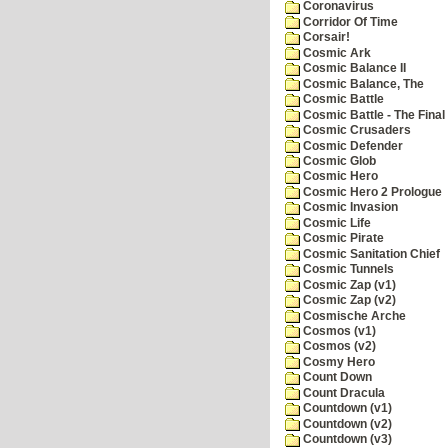
Coronavirus
Corridor Of Time
Corsair!
Cosmic Ark
Cosmic Balance II
Cosmic Balance, The
Cosmic Battle
Cosmic Battle - The Final 
Cosmic Crusaders
Cosmic Defender
Cosmic Glob
Cosmic Hero
Cosmic Hero 2 Prologue
Cosmic Invasion
Cosmic Life
Cosmic Pirate
Cosmic Sanitation Chief
Cosmic Tunnels
Cosmic Zap (v1)
Cosmic Zap (v2)
Cosmische Arche
Cosmos (v1)
Cosmos (v2)
Cosmy Hero
Count Down
Count Dracula
Countdown (v1)
Countdown (v2)
Countdown (v3)