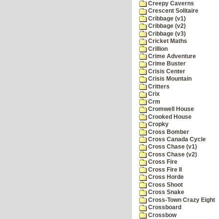
Creepy Caverns
Crescent Solitaire
Cribbage (v1)
Cribbage (v2)
Cribbage (v3)
Cricket Maths
Crillion
Crime Adventure
Crime Buster
Crisis Center
Crisis Mountain
Critters
Crix
Crm
Cromwell House
Crooked House
Cropky
Cross Bomber
Cross Canada Cycle
Cross Chase (v1)
Cross Chase (v2)
Cross Fire
Cross Fire II
Cross Horde
Cross Shoot
Cross Snake
Cross-Town Crazy Eight
Crossboard
Crossbow