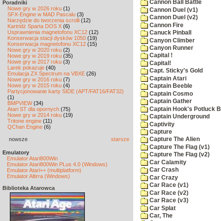
Cannon Ball Battle
Poradniki
Nowe gry w 2026 roku
(1)
Cannon Duel (v1)
SFX-Engine w MAD Pascalu
(3)
Cannon Duel (v2)
Narzędzie do tworzenia scrolli
(12)
Cannon Fire
Kartridż Sparta DOS X
(6)
Usprawnienia magnetofonu XC12
(12)
Canuck Pinball
Konserwacja stacji dysków 1050
(19)
Canyon Climber
Konserwacja magnetofonu XC12
(15)
Canyon Runner
Nowe gry w 2020 roku
(2)
Capital !
Nowe gry w 2019 roku
(35)
Nowe gry w 2017 roku
(3)
Capital!
Larek pokazuje
(40)
Capt. Sticky's Gold
Emulacja ZX Spectrum na VBXE
(26)
Captain Atari
Nowe gry w 2016 roku
(7)
Nowe gry w 2015 roku
(4)
Captain Beeble
Partycjonowanie karty SIDE (APT/FAT16/FAT32)
Captain Cosmo
(1)
Captain Gather
BMPVIEW
(34)
Captain Hook's Potluck B
Atari ST dla opornych
(75)
Nowe gry w 2014 roku
(19)
Captain Underground
Tritone engine
(11)
Captivity
QChan Engine
(6)
Capture
nowsze
starsze
Capture The Alien
Capture The Flag (v1)
Emulatory
Capture The Flag (v2)
Emulator Atari800Win
Car Calamity
Emulator Atari800Win PLus 4.0 (Windows)
Car Crash
Emulator Atari++ (multiplatform)
Emulator Altirra (Windows)
Car Crazy
Car Race (v1)
Biblioteka Atarowca
Car Race (v2)
Car Race (v3)
Car Splat
Car, The