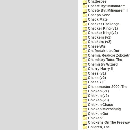
Chatterbee
Chcete Byt Milionarem
Chcete Byt Milionarem II
Cheapo Keno
Check Mate
Checker Challenge
Checker King (v1)
Checker King (v2)
Checkers (v1)
Checkers (v2)
Cheez-Wiz
Chefredakteur, Der
Chemia Reakcje Zobojetn
Chemistry Tutor, The
Chemistry Wizard
Cherry Harry II
Chess (v1)
Chess (v2)
Chess 7.0
Chessmaster 2000, The
Chicken (v1)
Chicken (v2)
Chicken (v3)
Chicken Chase
Chicken Microssing
Chicken Out
Chicken!
Chickens On The Freewa
Children, The