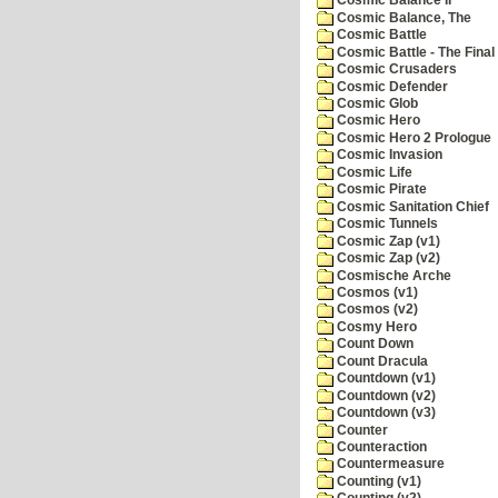
Cosmic Balance II
Cosmic Balance, The
Cosmic Battle
Cosmic Battle - The Final 
Cosmic Crusaders
Cosmic Defender
Cosmic Glob
Cosmic Hero
Cosmic Hero 2 Prologue
Cosmic Invasion
Cosmic Life
Cosmic Pirate
Cosmic Sanitation Chief
Cosmic Tunnels
Cosmic Zap (v1)
Cosmic Zap (v2)
Cosmische Arche
Cosmos (v1)
Cosmos (v2)
Cosmy Hero
Count Down
Count Dracula
Countdown (v1)
Countdown (v2)
Countdown (v3)
Counter
Counteraction
Countermeasure
Counting (v1)