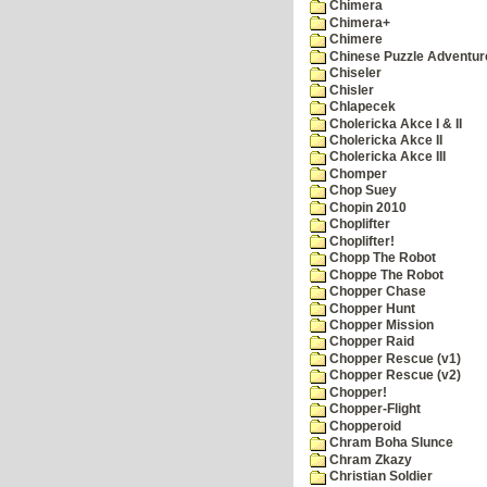
Chimera
Chimera+
Chimere
Chinese Puzzle Adventur
Chiseler
Chisler
Chlapecek
Cholericka Akce I & II
Cholericka Akce II
Cholericka Akce III
Chomper
Chop Suey
Chopin 2010
Choplifter
Choplifter!
Chopp The Robot
Choppe The Robot
Chopper Chase
Chopper Hunt
Chopper Mission
Chopper Raid
Chopper Rescue (v1)
Chopper Rescue (v2)
Chopper!
Chopper-Flight
Chopperoid
Chram Boha Slunce
Chram Zkazy
Christian Soldier