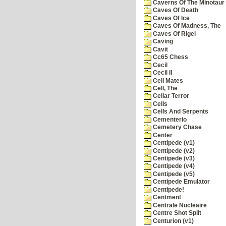
Caverns Of The Minotaur
Caves Of Death
Caves Of Ice
Caves Of Madness, The
Caves Of Rigel
Caving
Cavit
Cc65 Chess
Cecil
Cecil II
Cell Mates
Cell, The
Cellar Terror
Cells
Cells And Serpents
Cementerio
Cemetery Chase
Center
Centipede (v1)
Centipede (v2)
Centipede (v3)
Centipede (v4)
Centipede (v5)
Centipede Emulator
Centipede!
Centment
Centrale Nucleaire
Centre Shot Split
Centurion (v1)