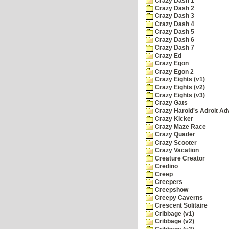
Crazy Dash 1
Crazy Dash 2
Crazy Dash 3
Crazy Dash 4
Crazy Dash 5
Crazy Dash 6
Crazy Dash 7
Crazy Ed
Crazy Egon
Crazy Egon 2
Crazy Eights (v1)
Crazy Eights (v2)
Crazy Eights (v3)
Crazy Gats
Crazy Harold's Adroit Ad
Crazy Kicker
Crazy Maze Race
Crazy Quader
Crazy Scooter
Crazy Vacation
Creature Creator
Credino
Creep
Creepers
Creepshow
Creepy Caverns
Crescent Solitaire
Cribbage (v1)
Cribbage (v2)