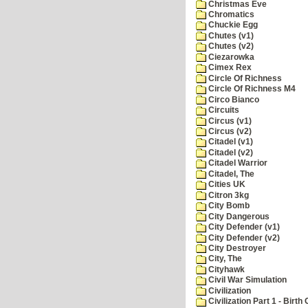
Christmas Eve
Chromatics
Chuckie Egg
Chutes (v1)
Chutes (v2)
Ciezarowka
Cimex Rex
Circle Of Richness
Circle Of Richness M4
Circo Bianco
Circuits
Circus (v1)
Circus (v2)
Citadel (v1)
Citadel (v2)
Citadel Warrior
Citadel, The
Cities UK
Citron 3kg
City Bomb
City Dangerous
City Defender (v1)
City Defender (v2)
City Destroyer
City, The
Cityhawk
Civil War Simulation
Civilization
Civilization Part 1 - Birth 