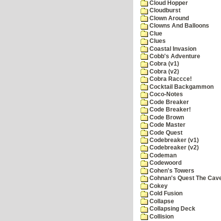
Cloud Hopper
Cloudburst
Clown Around
Clowns And Balloons
Clue
Clues
Coastal Invasion
Cobb's Adventure
Cobra (v1)
Cobra (v2)
Cobra Raccce!
Cocktail Backgammon
Coco-Notes
Code Breaker
Code Breaker!
Code Brown
Code Master
Code Quest
Codebreaker (v1)
Codebreaker (v2)
Codeman
Codewoord
Cohen's Towers
Cohnan's Quest The Cave
Cokey
Cold Fusion
Collapse
Collapsing Deck
Collision