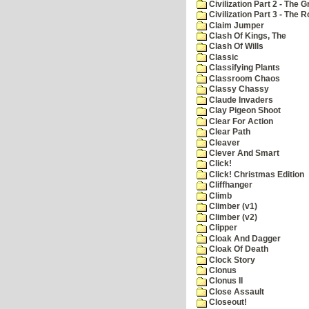
Civilization Part 2 - The 
Civilization Part 3 - The
Claim Jumper
Clash Of Kings, The
Clash Of Wills
Classic
Classifying Plants
Classroom Chaos
Classy Chassy
Claude Invaders
Clay Pigeon Shoot
Clear For Action
Clear Path
Cleaver
Clever And Smart
Click!
Click! Christmas Edition
Cliffhanger
Climb
Climber (v1)
Climber (v2)
Clipper
Cloak And Dagger
Cloak Of Death
Clock Story
Clonus
Clonus II
Close Assault
Closeout!