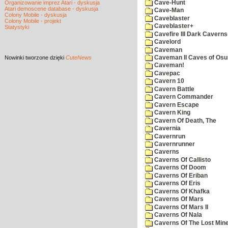
Cave-Hunt
Organizowanie imprez Atari - dyskusja
Atari demoscene database - dyskusja
Cave-Man
Colony Mobile - dyskusja
Caveblaster
Colony Mobile - projekt
Caveblaster+
Statystyki
Cavefire III Dark Caverns
Cavelord
Caveman
Nowinki
tworzone dzięki
CuteNews
Caveman II Caves of Os
Caveman!
Cavepac
Cavern 10
Cavern Battle
Cavern Commander
Cavern Escape
Cavern King
Cavern Of Death, The
Cavernia
Cavernrun
Cavernrunner
Caverns
Caverns Of Callisto
Caverns Of Doom
Caverns Of Eriban
Caverns Of Eris
Caverns Of Khafka
Caverns Of Mars
Caverns Of Mars II
Caverns Of Nala
Caverns Of The Lost Min