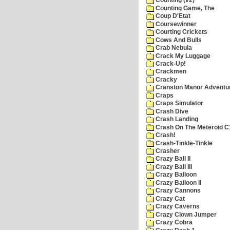
Counting (v2)
Counting Game, The
Coup D'Etat
Coursewinner
Courting Crickets
Cows And Bulls
Crab Nebula
Crack My Luggage
Crack-Up!
Crackmen
Cracky
Cranston Manor Adventu
Craps
Craps Simulator
Crash Dive
Crash Landing
Crash On The Meteroid C
Crash!
Crash-Tinkle-Tinkle
Crasher
Crazy Ball II
Crazy Ball III
Crazy Balloon
Crazy Balloon II
Crazy Cannons
Crazy Cat
Crazy Caverns
Crazy Clown Jumper
Crazy Cobra