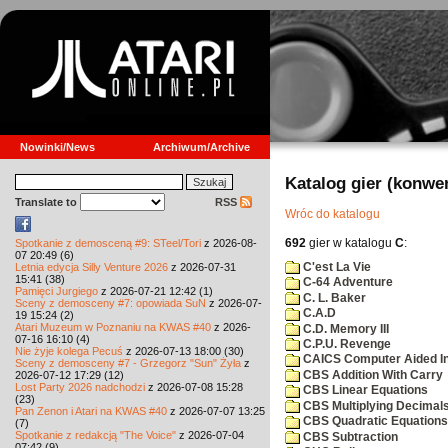
Nowinki/News
Archiwum/Archive
Katalog gier (konwe
Translate to
RSS
Wróc do katalogu
692
gier w katalogu
C
:
Spotkanie z demosceną #9: STeel/Tori
z 2026-08-
07 20:49 (6)
C'est La Vie
Letnia edycja Silly Venture 2026
z 2026-07-31
15:41 (38)
C-64 Adventure
Pamięci Jurgiego
z 2026-07-21 12:42 (1)
C. L. Baker
Sceny z demosceny #7: opowiada SuN
z 2026-07-
C.A.D
19 15:24 (2)
Atari Muzeum w Poznaniu na KWAS #40
z 2026-
C.D. Memory III
07-16 16:10 (4)
C.P.U. Revenge
Nie żyje kolega Pecuś
z 2026-07-13 18:00 (30)
CAICS Computer Aided Ins
Sceny z demosceny #7 - Grzegorz "Sun" Żyła
z
CBS Addition With Carry
2026-07-12 17:29 (12)
Lost Party 2026 nadchodzi
z 2026-07-08 15:28
CBS Linear Equations
(23)
CBS Multiplying Decimals
Pan Zenon i Atari na KWAS #40
z 2026-07-07 13:25
CBS Quadratic Equations
(7)
Spotkanie z redakcją "The Voice"
z 2026-07-04
CBS Subtraction
07:42 (9)