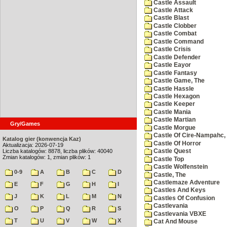
Castle Assault
Castle Attack
Castle Blast
Castle Clobber
Castle Combat
Castle Command
Castle Crisis
Castle Defender
Castle Eayor
Castle Fantasy
Castle Game, The
Castle Hassle
Castle Hexagon
Castle Keeper
Castle Mania
Castle Martian
Gry/Games
Castle Morgue
Castle Of Cire-Nampahc,
Katalog gier (konwencja Kaz)
Castle Of Horror
Aktualizacja: 2026-07-19
Liczba katalogów: 8878, liczba plików: 40040
Castle Quest
Zmian katalogów: 1, zmian plików: 1
Castle Top
Castle Wolfenstein
0-9
A
B
C
D
Castle, The
Castlemaze Adventure
E
F
G
H
I
Castles And Keys
J
K
L
M
N
Castles Of Confusion
Castlevania
O
P
Q
R
S
Castlevania VBXE
T
U
V
W
X
Cat And Mouse