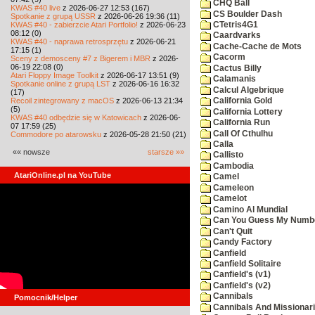
CHQ Ball
KWAS #40 live
z 2026-06-27 12:53 (167)
CS Boulder Dash
Spotkanie z grupą USSR
z 2026-06-26 19:36 (11)
KWAS #40 - zabierzcie Atari Portfolio!
z 2026-06-23
CTetris4G1
08:12 (0)
Caardvarks
KWAS #40 - naprawa retrosprzętu
z 2026-06-21
Cache-Cache de Mots
17:15 (1)
Cacorm
Sceny z demosceny #7 z Bigerem i MBR
z 2026-
06-19 22:08 (0)
Cactus Billy
Atari Floppy Image Toolkit
z 2026-06-17 13:51 (9)
Calamanis
Spotkanie online z grupą LST
z 2026-06-16 16:32
Calcul Algebrique
(17)
Recoil zintegrowany z macOS
z 2026-06-13 21:34
California Gold
(5)
California Lottery
KWAS #40 odbędzie się w Katowicach
z 2026-06-
California Run
07 17:59 (25)
Call Of Cthulhu
Commodore po atarowsku
z 2026-05-28 21:50 (21)
Calla
«« nowsze
starsze »»
Callisto
Cambodia
AtariOnline.pl na YouTube
Camel
Cameleon
Camelot
Camino Al Mundial
Can You Guess My Numb
Can't Quit
Candy Factory
Canfield
Canfield Solitaire
Canfield's (v1)
Canfield's (v2)
Cannibals
Pomocnik/Helper
Cannibals And Missionar