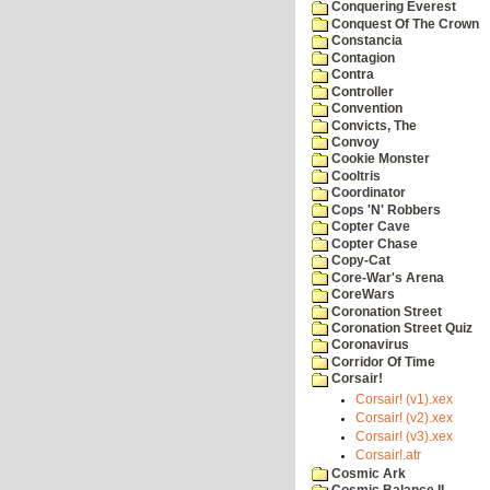
Conquering Everest
Conquest Of The Crown
Constancia
Contagion
Contra
Controller
Convention
Convicts, The
Convoy
Cookie Monster
Cooltris
Coordinator
Cops 'N' Robbers
Copter Cave
Copter Chase
Copy-Cat
Core-War's Arena
CoreWars
Coronation Street
Coronation Street Quiz
Coronavirus
Corridor Of Time
Corsair!
Corsair! (v1).xex
Corsair! (v2).xex
Corsair! (v3).xex
Corsair!.atr
Cosmic Ark