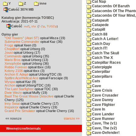
Cat Nap
Y
Z
inne
Catacombs Of Baruth
Całość 3074 MB
Catacombs Of The Phan
Catacombs Of Your Mind,
Katalog gier (konwencja TOSEC)
Catapault
Aktualizacja: 2021-07-11
Catapede
Całość
,
md5
sha
(
7-Zip
,
TUGZip
)
Catapill
Catch 88
Opisy gier
"Old Towers" (Atari ST)
opisał Misza (19)
Catch A Letter!
Submarine Commander
opisał Kaz (36)
Catch Day
Frogs
opisał Xeen (0)
Catch IT!
Choplifter!
opisał Urborg (0)
Joust
opisał Urborg (17)
Catch The Skull
Commando
opisał Urborg (35)
Catch The X
Mario Bros
opisał Urborg (13)
Catepillar Races
Xenophobe
opisał Urborg (36)
Robbo Forever
opisał tbxx (16)
Caterpiggle
Kolony 2106
opisał tbxx (3)
Caterpillar
Archon II: Adept
opisał Urborg/TDC (9)
Caterpillars
Spitfire Ace/Hellcat Ace
opisał Farscape (9)
Cats
Wyspa
opisał Kaz (9)
Archon
opisał Urborg/TDC (16)
Cave
The Last Starfighter
opisał TDC (30)
Cave Crisis
Dwie Wieże
opisał Muffy (19)
Cave Crusader
Basil The Great Mouse Detective
opisał Charlie
Cherry (125)
Cave Danny
Inny Świat
opisał Charlie Cherry (17)
Cave Flighter
Inspektor
opisał Charlie Cherry (19)
Cave In
Grand Prix Simulator
opisał Charlie Cherry (16)
Cave Lander
«« nowsze
starsze »»
Cave Runner
Cave, The (v1)
Cave, The (v2)
Wewnętrzne/Internals
Cave-Defender!