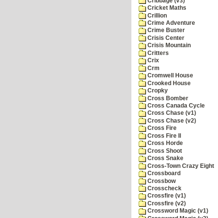
Cribbage (v3)
Cricket Maths
Crillion
Crime Adventure
Crime Buster
Crisis Center
Crisis Mountain
Critters
Crix
Crm
Cromwell House
Crooked House
Cropky
Cross Bomber
Cross Canada Cycle
Cross Chase (v1)
Cross Chase (v2)
Cross Fire
Cross Fire II
Cross Horde
Cross Shoot
Cross Snake
Cross-Town Crazy Eight
Crossboard
Crossbow
Crosscheck
Crossfire (v1)
Crossfire (v2)
Crossword Magic (v1)