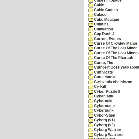
Cubes In Space
Cubic
Cubic Games
Cubico
Cubo Magique
Culmins
Cultivation
Cup Dash 4
Current Events
Curse Of Crowley Manor
Curse Of The Lost Miner
Curse Of The Lost Miner
Curse Of The Pharaoh
Curse, The
Cuthbert Goes Walkabou
Cutthroats
Cuttlemania!
Cwiczenia chemiczne
Cy-Kill
Cyber Puzzle II
CyberTank
Cybernoid
Cybernome
Cyberpunk
Cybor-Stien
Cyborg (v1)
Cyborg (v2)
Cyborg Warrior
Cyborg Warriors