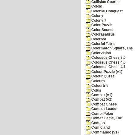
Collision Course
Coloid
Colonial Conquest
Colony
Colony 7
Color Puzzle
Color Sounds
Colorasaurus
Colorbot
Colorful Tetris
Colormatch Square, The
Colorvision
Colossus Chess 3.0
Colossus Chess 4.0
Colossus Chess 4.1
Colour Puzzle (v1)
Colour Quest
Colours
Colourtris
Colus
Combat (v1)
Combat (v2)
Combat Chess
Combat Leader
Combi Poker
Comet Game, The
Comets
Comicland
Commando (v1)