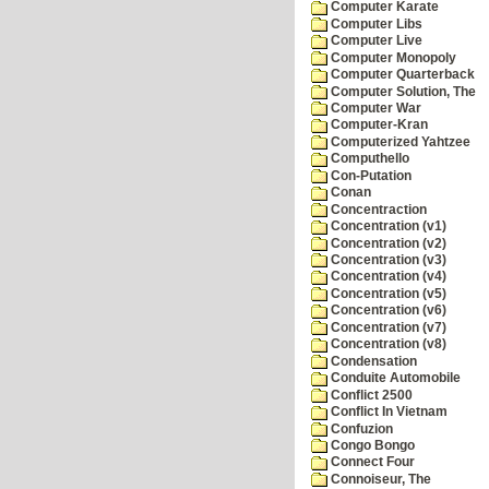
Computer Karate
Computer Libs
Computer Live
Computer Monopoly
Computer Quarterback
Computer Solution, The
Computer War
Computer-Kran
Computerized Yahtzee
Computhello
Con-Putation
Conan
Concentraction
Concentration (v1)
Concentration (v2)
Concentration (v3)
Concentration (v4)
Concentration (v5)
Concentration (v6)
Concentration (v7)
Concentration (v8)
Condensation
Conduite Automobile
Conflict 2500
Conflict In Vietnam
Confuzion
Congo Bongo
Connect Four
Connoiseur, The