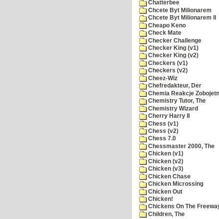
Chatterbee
Chcete Byt Milionarem
Chcete Byt Milionarem II
Cheapo Keno
Check Mate
Checker Challenge
Checker King (v1)
Checker King (v2)
Checkers (v1)
Checkers (v2)
Cheez-Wiz
Chefredakteur, Der
Chemia Reakcje Zobojetn
Chemistry Tutor, The
Chemistry Wizard
Cherry Harry II
Chess (v1)
Chess (v2)
Chess 7.0
Chessmaster 2000, The
Chicken (v1)
Chicken (v2)
Chicken (v3)
Chicken Chase
Chicken Microssing
Chicken Out
Chicken!
Chickens On The Freewa
Children, The