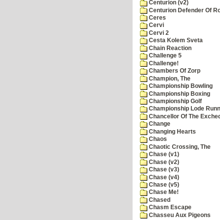
Centurion (v2)
Centurion Defender Of 
Ceres
Cervi
Cervi 2
Cesta Kolem Sveta
Chain Reaction
Challenge 5
Challenge!
Chambers Of Zorp
Champion, The
Championship Bowling
Championship Boxing
Championship Golf
Championship Lode Runn
Chancellor Of The Exche
Change
Changing Hearts
Chaos
Chaotic Crossing, The
Chase (v1)
Chase (v2)
Chase (v3)
Chase (v4)
Chase (v5)
Chase Me!
Chased
Chasm Escape
Chasseu Aux Pigeons