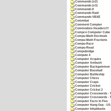
Commando (v2)
Commando (v3)
Commando II
Commando Raid
Commando VBXE
Commbat
Comment Compter
Commodore Invaders!!!
Compco Computer Cube
Compu-Math Decimals
Compu-Math Fractions
Compu-Race
Compu-Read
Compubridge
Compute 4
Computer Acquire
Computer Ambush
Computer Backgammon
Computer Baseball
Computer Battleship
Computer Chess
Computer Craps
Computer Cricket
Computer Cricket 2
Computer Crosswords - T
Computer Crosswords - 
Computer Facts In Five
Computer Hang Guy - US 
Computer Inhabitants