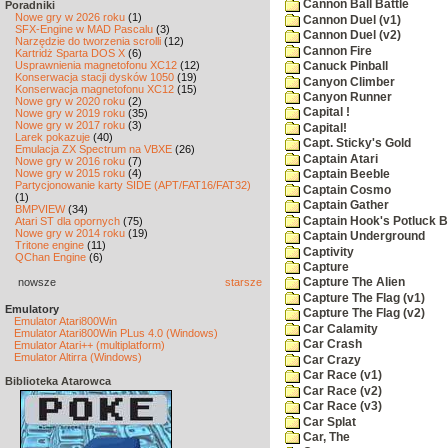
Cannon Ball Battle
Poradniki
Nowe gry w 2026 roku
(1)
Cannon Duel (v1)
SFX-Engine w MAD Pascalu
(3)
Cannon Duel (v2)
Narzędzie do tworzenia scrolli
(12)
Cannon Fire
Kartridż Sparta DOS X
(6)
Usprawnienia magnetofonu XC12
(12)
Canuck Pinball
Konserwacja stacji dysków 1050
(19)
Canyon Climber
Konserwacja magnetofonu XC12
(15)
Canyon Runner
Nowe gry w 2020 roku
(2)
Capital !
Nowe gry w 2019 roku
(35)
Nowe gry w 2017 roku
(3)
Capital!
Larek pokazuje
(40)
Capt. Sticky's Gold
Emulacja ZX Spectrum na VBXE
(26)
Captain Atari
Nowe gry w 2016 roku
(7)
Nowe gry w 2015 roku
(4)
Captain Beeble
Partycjonowanie karty SIDE (APT/FAT16/FAT32)
Captain Cosmo
(1)
Captain Gather
BMPVIEW
(34)
Captain Hook's Potluck B
Atari ST dla opornych
(75)
Nowe gry w 2014 roku
(19)
Captain Underground
Tritone engine
(11)
Captivity
QChan Engine
(6)
Capture
nowsze
starsze
Capture The Alien
Capture The Flag (v1)
Emulatory
Capture The Flag (v2)
Emulator Atari800Win
Car Calamity
Emulator Atari800Win PLus 4.0 (Windows)
Car Crash
Emulator Atari++ (multiplatform)
Emulator Altirra (Windows)
Car Crazy
Car Race (v1)
Biblioteka Atarowca
Car Race (v2)
Car Race (v3)
Car Splat
Car, The