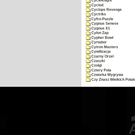
Cycleknight
Cyclod
Cyclops Revenge
Cyctriks
Cyfro-Puzzle
Cygnus Senese
Cygnus X1
Cylon Zap
Cypher Bowl
Cyrtabor
Cytron Masters
Cywilizacja
Czarny Orzel
Czaszki
Czolgi
Cztery Pola
Czworka Wygrywa
Czy Znasz Wielkich Pola