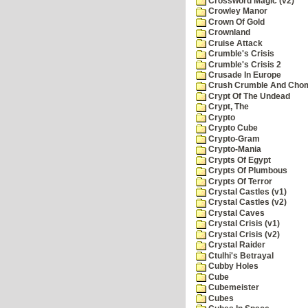
Crossword Magic (v2)
Crowley Manor
Crown Of Gold
Crownland
Cruise Attack
Crumble's Crisis
Crumble's Crisis 2
Crusade In Europe
Crush Crumble And Cho
Crypt Of The Undead
Crypt, The
Crypto
Crypto Cube
Crypto-Gram
Crypto-Mania
Crypts Of Egypt
Crypts Of Plumbous
Crypts Of Terror
Crystal Castles (v1)
Crystal Castles (v2)
Crystal Caves
Crystal Crisis (v1)
Crystal Crisis (v2)
Crystal Raider
Ctulhi's Betrayal
Cubby Holes
Cube
Cubemeister
Cubes