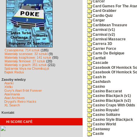
Carcer
Card Games For The Atar
Card Grabber
Cardio Quiz
Cargar
Caribbean Treasure
Carnival (v1)
Carnival (v2)
Carnival Massacre
Carrera 3D
Carrier Force
Czasopisma: 714 sztuk
(185)
Carte De Belgique
Materiały scenowe: 32 sztuki
(9)
Materiały książkowe: 141 sztuk
(55)
Cartfall
Materiały firmowe: 27 sztuk
(20)
Cascade
Materiały o grach: 351 sztuk
(211)
Casebook Of Hemlock Soa
Spiżarnia Voya na Chomikuj.pl
Bajtek Redux
Casebook Of Hemlock Soa
Cash In
Zasoby wiedzy
Cashdash
Atariki
Casino
XWiki
Gury's Atari 8-bit Forever
Casino Baccarat
Atarimania
Casino Blackjack (v1)
Atari Archives
Casino Blackjack (v2)
Drygol's Retro Hacks
XL Search
Casino Craps With Odds
Casino Royale!
Kontakt
Casino Solitaire
Casino Style Blackjack
HI SCORE CAFÉ
Casino World
Castaway
Castle