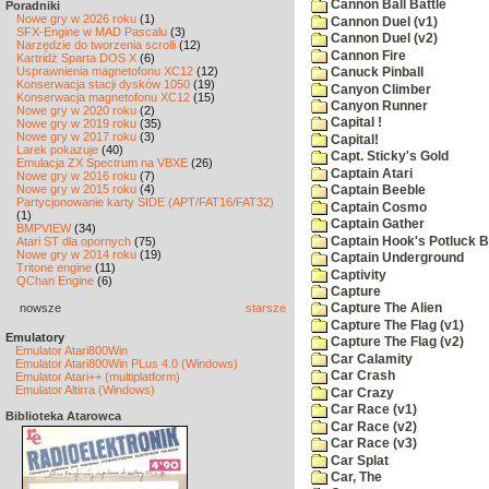
Cannon Ball Battle
Poradniki
Nowe gry w 2026 roku
(1)
Cannon Duel (v1)
SFX-Engine w MAD Pascalu
(3)
Cannon Duel (v2)
Narzędzie do tworzenia scrolli
(12)
Cannon Fire
Kartridż Sparta DOS X
(6)
Usprawnienia magnetofonu XC12
(12)
Canuck Pinball
Konserwacja stacji dysków 1050
(19)
Canyon Climber
Konserwacja magnetofonu XC12
(15)
Canyon Runner
Nowe gry w 2020 roku
(2)
Capital !
Nowe gry w 2019 roku
(35)
Nowe gry w 2017 roku
(3)
Capital!
Larek pokazuje
(40)
Capt. Sticky's Gold
Emulacja ZX Spectrum na VBXE
(26)
Captain Atari
Nowe gry w 2016 roku
(7)
Nowe gry w 2015 roku
(4)
Captain Beeble
Partycjonowanie karty SIDE (APT/FAT16/FAT32)
Captain Cosmo
(1)
Captain Gather
BMPVIEW
(34)
Captain Hook's Potluck B
Atari ST dla opornych
(75)
Nowe gry w 2014 roku
(19)
Captain Underground
Tritone engine
(11)
Captivity
QChan Engine
(6)
Capture
nowsze
starsze
Capture The Alien
Capture The Flag (v1)
Emulatory
Capture The Flag (v2)
Emulator Atari800Win
Car Calamity
Emulator Atari800Win PLus 4.0 (Windows)
Car Crash
Emulator Atari++ (multiplatform)
Emulator Altirra (Windows)
Car Crazy
Car Race (v1)
Biblioteka Atarowca
Car Race (v2)
Car Race (v3)
Car Splat
Car, The