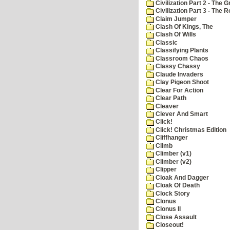
Civilization Part 2 - The 
Civilization Part 3 - The
Claim Jumper
Clash Of Kings, The
Clash Of Wills
Classic
Classifying Plants
Classroom Chaos
Classy Chassy
Claude Invaders
Clay Pigeon Shoot
Clear For Action
Clear Path
Cleaver
Clever And Smart
Click!
Click! Christmas Edition
Cliffhanger
Climb
Climber (v1)
Climber (v2)
Clipper
Cloak And Dagger
Cloak Of Death
Clock Story
Clonus
Clonus II
Close Assault
Closeout!