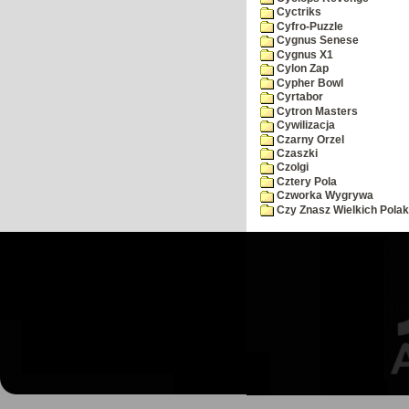
Cyctriks
Cyfro-Puzzle
Cygnus Senese
Cygnus X1
Cylon Zap
Cypher Bowl
Cyrtabor
Cytron Masters
Cywilizacja
Czarny Orzel
Czaszki
Czolgi
Cztery Pola
Czworka Wygrywa
Czy Znasz Wielkich Pola