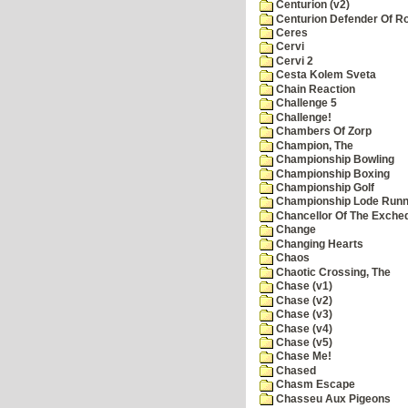
Centurion (v2)
Centurion Defender Of 
Ceres
Cervi
Cervi 2
Cesta Kolem Sveta
Chain Reaction
Challenge 5
Challenge!
Chambers Of Zorp
Champion, The
Championship Bowling
Championship Boxing
Championship Golf
Championship Lode Runn
Chancellor Of The Exche
Change
Changing Hearts
Chaos
Chaotic Crossing, The
Chase (v1)
Chase (v2)
Chase (v3)
Chase (v4)
Chase (v5)
Chase Me!
Chased
Chasm Escape
Chasseu Aux Pigeons