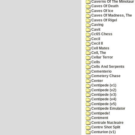
Caverns Of The Minotaur
Caves Of Death
Caves Of Ice
Caves Of Madness, The
Caves Of Rigel
Caving
Cavit
Cc65 Chess
Cecil
Cecil II
Cell Mates
Cell, The
Cellar Terror
Cells
Cells And Serpents
Cementerio
Cemetery Chase
Center
Centipede (v1)
Centipede (v2)
Centipede (v3)
Centipede (v4)
Centipede (v5)
Centipede Emulator
Centipede!
Centment
Centrale Nucleaire
Centre Shot Split
Centurion (v1)