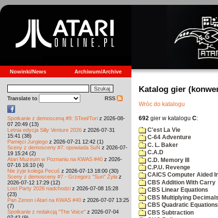
Nowinki/News
Archiwum/Archive
Katalog gier (konwe
Translate to
RSS
Wróc do katalogu
692
gier w katalogu
C
:
Spotkanie z demosceną #9: STeel/Tori
z 2026-08-
07 20:49 (13)
C'est La Vie
Letnia edycja Silly Venture 2026
z 2026-07-31
15:41 (38)
C-64 Adventure
Pamięci Jurgiego
z 2026-07-21 12:42 (1)
C. L. Baker
Sceny z demosceny #7: opowiada SuN
z 2026-07-
C.A.D
19 15:24 (2)
Atari Muzeum w Poznaniu na KWAS #40
z 2026-
C.D. Memory III
07-16 16:10 (4)
C.P.U. Revenge
Nie żyje kolega Pecuś
z 2026-07-13 18:00 (30)
CAICS Computer Aided Ins
Sceny z demosceny #7 - Grzegorz "Sun" Żyła
z
CBS Addition With Carry
2026-07-12 17:29 (12)
Lost Party 2026 nadchodzi
z 2026-07-08 15:28
CBS Linear Equations
(23)
CBS Multiplying Decimals
Pan Zenon i Atari na KWAS #40
z 2026-07-07 13:25
CBS Quadratic Equations
(7)
Spotkanie z redakcją "The Voice"
z 2026-07-04
CBS Subtraction
07:42 (9)