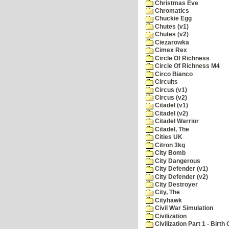
Christmas Eve
Chromatics
Chuckie Egg
Chutes (v1)
Chutes (v2)
Ciezarowka
Cimex Rex
Circle Of Richness
Circle Of Richness M4
Circo Bianco
Circuits
Circus (v1)
Circus (v2)
Citadel (v1)
Citadel (v2)
Citadel Warrior
Citadel, The
Cities UK
Citron 3kg
City Bomb
City Dangerous
City Defender (v1)
City Defender (v2)
City Destroyer
City, The
Cityhawk
Civil War Simulation
Civilization
Civilization Part 1 - Birth 