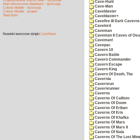
Organizowanie imprez Atari - dyskusja
Cave-Hunt
Atari demoscene database - dyskusja
Cave-Man
Colony Mobile - dyskusja
Caveblaster
Colony Mobile - projekt
Statystyki
Caveblaster+
Cavefire III Dark Caverns
Cavelord
Caveman
Nowinki
tworzone dzięki
CuteNews
Caveman II Caves of Os
Caveman!
Cavepac
Cavern 10
Cavern Battle
Cavern Commander
Cavern Escape
Cavern King
Cavern Of Death, The
Cavernia
Cavernrun
Cavernrunner
Caverns
Caverns Of Callisto
Caverns Of Doom
Caverns Of Eriban
Caverns Of Eris
Caverns Of Khafka
Caverns Of Mars
Caverns Of Mars II
Caverns Of Nala
Caverns Of The Lost Min