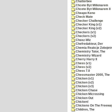
Chatterbee
Chcete Byt Milionarem
Chcete Byt Milionarem II
Cheapo Keno
Check Mate
Checker Challenge
Checker King (v1)
Checker King (v2)
Checkers (v1)
Checkers (v2)
Cheez-Wiz
Chefredakteur, Der
Chemia Reakcje Zobojetn
Chemistry Tutor, The
Chemistry Wizard
Cherry Harry II
Chess (v1)
Chess (v2)
Chess 7.0
Chessmaster 2000, The
Chicken (v1)
Chicken (v2)
Chicken (v3)
Chicken Chase
Chicken Microssing
Chicken Out
Chicken!
Chickens On The Freewa
Children, The