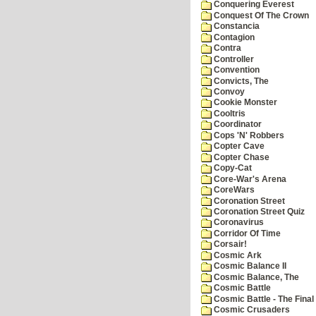
Conquering Everest
Conquest Of The Crown
Constancia
Contagion
Contra
Controller
Convention
Convicts, The
Convoy
Cookie Monster
Cooltris
Coordinator
Cops 'N' Robbers
Copter Cave
Copter Chase
Copy-Cat
Core-War's Arena
CoreWars
Coronation Street
Coronation Street Quiz
Coronavirus
Corridor Of Time
Corsair!
Cosmic Ark
Cosmic Balance II
Cosmic Balance, The
Cosmic Battle
Cosmic Battle - The Final 
Cosmic Crusaders