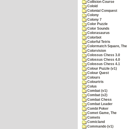
Collision Course
Coloid
Colonial Conquest
Colony
Colony 7
Color Puzzle
Color Sounds
Colorasaurus
Colorbot
Colorful Tetris
Colormatch Square, The
Colorvision
Colossus Chess 3.0
Colossus Chess 4.0
Colossus Chess 4.1
Colour Puzzle (v1)
Colour Quest
Colours
Colourtris
Colus
Combat (v1)
Combat (v2)
Combat Chess
Combat Leader
Combi Poker
Comet Game, The
Comets
Comicland
Commando (v1)