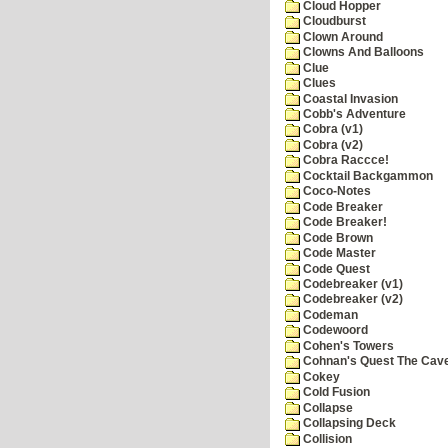
Cloud Hopper
Cloudburst
Clown Around
Clowns And Balloons
Clue
Clues
Coastal Invasion
Cobb's Adventure
Cobra (v1)
Cobra (v2)
Cobra Raccce!
Cocktail Backgammon
Coco-Notes
Code Breaker
Code Breaker!
Code Brown
Code Master
Code Quest
Codebreaker (v1)
Codebreaker (v2)
Codeman
Codewoord
Cohen's Towers
Cohnan's Quest The Cave
Cokey
Cold Fusion
Collapse
Collapsing Deck
Collision