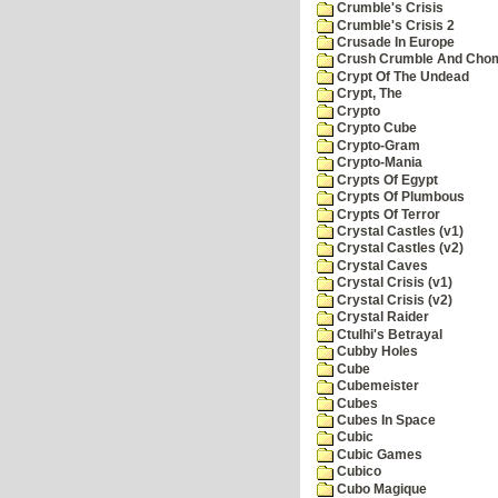
Crumble's Crisis
Crumble's Crisis 2
Crusade In Europe
Crush Crumble And Cho
Crypt Of The Undead
Crypt, The
Crypto
Crypto Cube
Crypto-Gram
Crypto-Mania
Crypts Of Egypt
Crypts Of Plumbous
Crypts Of Terror
Crystal Castles (v1)
Crystal Castles (v2)
Crystal Caves
Crystal Crisis (v1)
Crystal Crisis (v2)
Crystal Raider
Ctulhi's Betrayal
Cubby Holes
Cube
Cubemeister
Cubes
Cubes In Space
Cubic
Cubic Games
Cubico
Cubo Magique