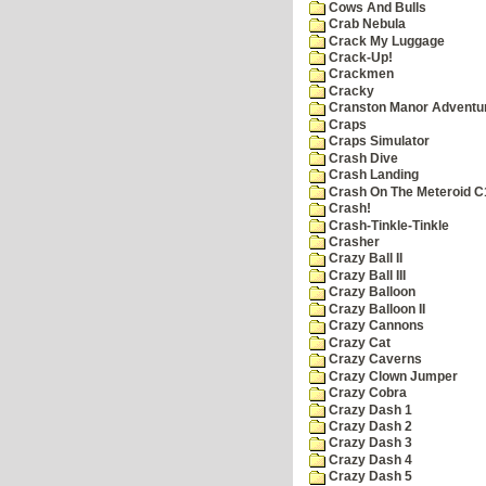
Cows And Bulls
Crab Nebula
Crack My Luggage
Crack-Up!
Crackmen
Cracky
Cranston Manor Adventu
Craps
Craps Simulator
Crash Dive
Crash Landing
Crash On The Meteroid C
Crash!
Crash-Tinkle-Tinkle
Crasher
Crazy Ball II
Crazy Ball III
Crazy Balloon
Crazy Balloon II
Crazy Cannons
Crazy Cat
Crazy Caverns
Crazy Clown Jumper
Crazy Cobra
Crazy Dash 1
Crazy Dash 2
Crazy Dash 3
Crazy Dash 4
Crazy Dash 5