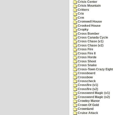
Crisis Center
Crisis Mountain
Critters
Crix
Crm
Cromwell House
Crooked House
Cropky
Cross Bomber
Cross Canada Cycle
Cross Chase (v1)
Cross Chase (v2)
Cross Fire
Cross Fire II
Cross Horde
Cross Shoot
Cross Snake
Cross-Town Crazy Eight
Crossboard
Crossbow
Crosscheck
Crossfire (v1)
Crossfire (v2)
Crossword Magic (v1)
Crossword Magic (v2)
Crowley Manor
Crown Of Gold
Crownland
Cruise Attack