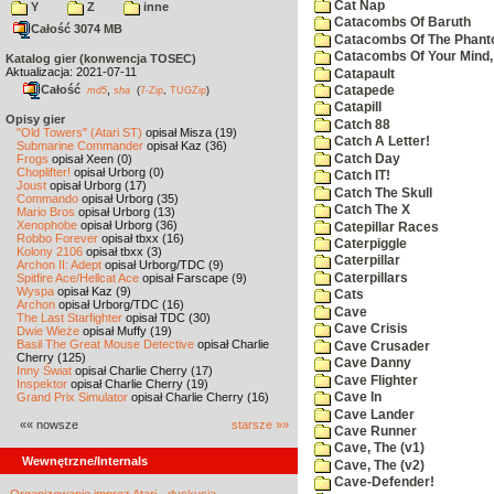
Cat Nap
Y
Z
inne
Catacombs Of Baruth
Całość 3074 MB
Catacombs Of The Phan
Catacombs Of Your Mind,
Katalog gier (konwencja TOSEC)
Aktualizacja: 2021-07-11
Catapault
Całość
,
Catapede
md5
sha
(
7-Zip
,
TUGZip
)
Catapill
Opisy gier
Catch 88
"Old Towers" (Atari ST)
opisał Misza (19)
Catch A Letter!
Submarine Commander
opisał Kaz (36)
Catch Day
Frogs
opisał Xeen (0)
Choplifter!
opisał Urborg (0)
Catch IT!
Joust
opisał Urborg (17)
Catch The Skull
Commando
opisał Urborg (35)
Catch The X
Mario Bros
opisał Urborg (13)
Xenophobe
opisał Urborg (36)
Catepillar Races
Robbo Forever
opisał tbxx (16)
Caterpiggle
Kolony 2106
opisał tbxx (3)
Caterpillar
Archon II: Adept
opisał Urborg/TDC (9)
Caterpillars
Spitfire Ace/Hellcat Ace
opisał Farscape (9)
Wyspa
opisał Kaz (9)
Cats
Archon
opisał Urborg/TDC (16)
Cave
The Last Starfighter
opisał TDC (30)
Cave Crisis
Dwie Wieże
opisał Muffy (19)
Basil The Great Mouse Detective
opisał Charlie
Cave Crusader
Cherry (125)
Cave Danny
Inny Świat
opisał Charlie Cherry (17)
Cave Flighter
Inspektor
opisał Charlie Cherry (19)
Grand Prix Simulator
opisał Charlie Cherry (16)
Cave In
Cave Lander
«« nowsze
starsze »»
Cave Runner
Cave, The (v1)
Wewnętrzne/Internals
Cave, The (v2)
Cave-Defender!