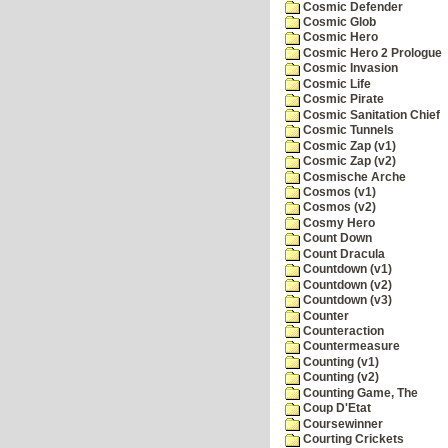
Cosmic Defender
Cosmic Glob
Cosmic Hero
Cosmic Hero 2 Prologue
Cosmic Invasion
Cosmic Life
Cosmic Pirate
Cosmic Sanitation Chief
Cosmic Tunnels
Cosmic Zap (v1)
Cosmic Zap (v2)
Cosmische Arche
Cosmos (v1)
Cosmos (v2)
Cosmy Hero
Count Down
Count Dracula
Countdown (v1)
Countdown (v2)
Countdown (v3)
Counter
Counteraction
Countermeasure
Counting (v1)
Counting (v2)
Counting Game, The
Coup D'Etat
Coursewinner
Courting Crickets