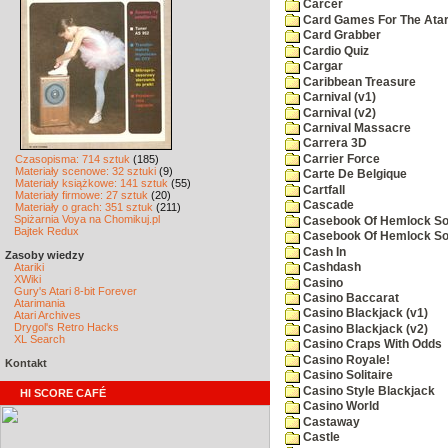
Carcer
Card Games For The Atar
Card Grabber
Cardio Quiz
Cargar
Caribbean Treasure
Carnival (v1)
Carnival (v2)
Carnival Massacre
Carrera 3D
Carrier Force
Czasopisma: 714 sztuk
(185)
Materiały scenowe: 32 sztuki
(9)
Carte De Belgique
Materiały książkowe: 141 sztuk
(55)
Cartfall
Materiały firmowe: 27 sztuk
(20)
Cascade
Materiały o grach: 351 sztuk
(211)
Spiżarnia Voya na Chomikuj.pl
Casebook Of Hemlock Soa
Bajtek Redux
Casebook Of Hemlock Soa
Cash In
Zasoby wiedzy
Atariki
Cashdash
XWiki
Casino
Gury's Atari 8-bit Forever
Casino Baccarat
Atarimania
Casino Blackjack (v1)
Atari Archives
Drygol's Retro Hacks
Casino Blackjack (v2)
XL Search
Casino Craps With Odds
Casino Royale!
Kontakt
Casino Solitaire
Casino Style Blackjack
HI SCORE CAFÉ
Casino World
Castaway
Castle