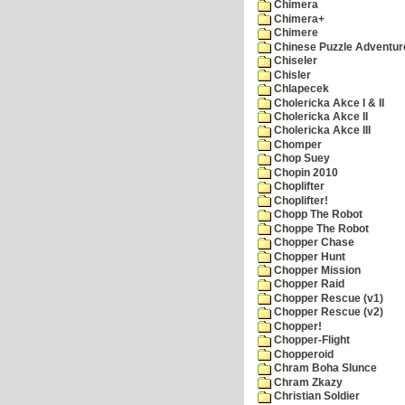
Chimera
Chimera+
Chimere
Chinese Puzzle Adventur
Chiseler
Chisler
Chlapecek
Cholericka Akce I & II
Cholericka Akce II
Cholericka Akce III
Chomper
Chop Suey
Chopin 2010
Choplifter
Choplifter!
Chopp The Robot
Choppe The Robot
Chopper Chase
Chopper Hunt
Chopper Mission
Chopper Raid
Chopper Rescue (v1)
Chopper Rescue (v2)
Chopper!
Chopper-Flight
Chopperoid
Chram Boha Slunce
Chram Zkazy
Christian Soldier