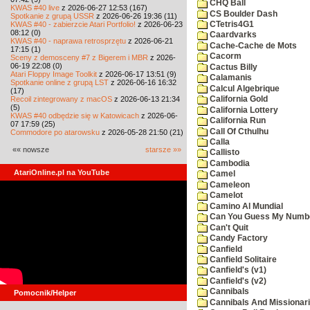
CHQ Ball
KWAS #40 live
z 2026-06-27 12:53 (167)
CS Boulder Dash
Spotkanie z grupą USSR
z 2026-06-26 19:36 (11)
KWAS #40 - zabierzcie Atari Portfolio!
z 2026-06-23
CTetris4G1
08:12 (0)
Caardvarks
KWAS #40 - naprawa retrosprzętu
z 2026-06-21
Cache-Cache de Mots
17:15 (1)
Cacorm
Sceny z demosceny #7 z Bigerem i MBR
z 2026-
06-19 22:08 (0)
Cactus Billy
Atari Floppy Image Toolkit
z 2026-06-17 13:51 (9)
Calamanis
Spotkanie online z grupą LST
z 2026-06-16 16:32
Calcul Algebrique
(17)
Recoil zintegrowany z macOS
z 2026-06-13 21:34
California Gold
(5)
California Lottery
KWAS #40 odbędzie się w Katowicach
z 2026-06-
California Run
07 17:59 (25)
Call Of Cthulhu
Commodore po atarowsku
z 2026-05-28 21:50 (21)
Calla
«« nowsze
starsze »»
Callisto
Cambodia
AtariOnline.pl na YouTube
Camel
Cameleon
Camelot
Camino Al Mundial
Can You Guess My Numb
Can't Quit
Candy Factory
Canfield
Canfield Solitaire
Canfield's (v1)
Canfield's (v2)
Cannibals
Pomocnik/Helper
Cannibals And Missionar