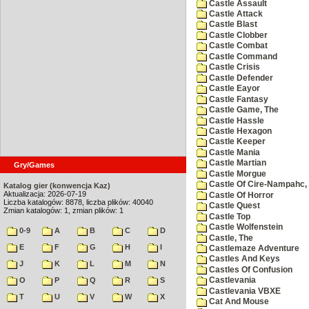
Castle Assault
Castle Attack
Castle Blast
Castle Clobber
Castle Combat
Castle Command
Castle Crisis
Castle Defender
Castle Eayor
Castle Fantasy
Castle Game, The
Castle Hassle
Castle Hexagon
Castle Keeper
Castle Mania
Castle Martian
Gry/Games
Castle Morgue
Castle Of Cire-Nampahc,
Katalog gier (konwencja Kaz)
Aktualizacja: 2026-07-19
Castle Of Horror
Liczba katalogów: 8878, liczba plików: 40040
Castle Quest
Zmian katalogów: 1, zmian plików: 1
Castle Top
Castle Wolfenstein
0-9
A
B
C
D
Castle, The
E
F
G
H
I
Castlemaze Adventure
Castles And Keys
J
K
L
M
N
Castles Of Confusion
O
P
Q
R
S
Castlevania
Castlevania VBXE
T
U
V
W
X
Cat And Mouse