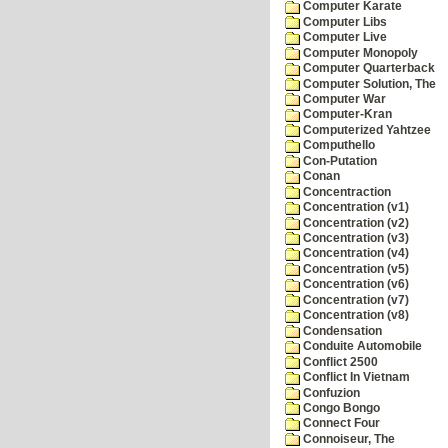
Computer Karate
Computer Libs
Computer Live
Computer Monopoly
Computer Quarterback
Computer Solution, The
Computer War
Computer-Kran
Computerized Yahtzee
Computhello
Con-Putation
Conan
Concentraction
Concentration (v1)
Concentration (v2)
Concentration (v3)
Concentration (v4)
Concentration (v5)
Concentration (v6)
Concentration (v7)
Concentration (v8)
Condensation
Conduite Automobile
Conflict 2500
Conflict In Vietnam
Confuzion
Congo Bongo
Connect Four
Connoiseur, The