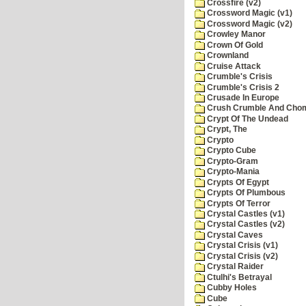
Crossfire (v2)
Crossword Magic (v1)
Crossword Magic (v2)
Crowley Manor
Crown Of Gold
Crownland
Cruise Attack
Crumble's Crisis
Crumble's Crisis 2
Crusade In Europe
Crush Crumble And Cho
Crypt Of The Undead
Crypt, The
Crypto
Crypto Cube
Crypto-Gram
Crypto-Mania
Crypts Of Egypt
Crypts Of Plumbous
Crypts Of Terror
Crystal Castles (v1)
Crystal Castles (v2)
Crystal Caves
Crystal Crisis (v1)
Crystal Crisis (v2)
Crystal Raider
Ctulhi's Betrayal
Cubby Holes
Cube