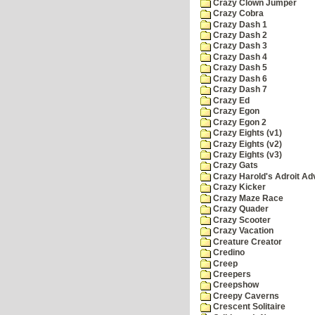
Crazy Clown Jumper
Crazy Cobra
Crazy Dash 1
Crazy Dash 2
Crazy Dash 3
Crazy Dash 4
Crazy Dash 5
Crazy Dash 6
Crazy Dash 7
Crazy Ed
Crazy Egon
Crazy Egon 2
Crazy Eights (v1)
Crazy Eights (v2)
Crazy Eights (v3)
Crazy Gats
Crazy Harold's Adroit Ad
Crazy Kicker
Crazy Maze Race
Crazy Quader
Crazy Scooter
Crazy Vacation
Creature Creator
Credino
Creep
Creepers
Creepshow
Creepy Caverns
Crescent Solitaire