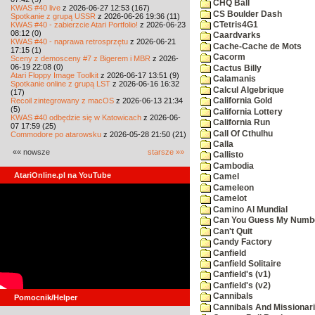
CHQ Ball
KWAS #40 live
z 2026-06-27 12:53 (167)
CS Boulder Dash
Spotkanie z grupą USSR
z 2026-06-26 19:36 (11)
KWAS #40 - zabierzcie Atari Portfolio!
z 2026-06-23
CTetris4G1
08:12 (0)
Caardvarks
KWAS #40 - naprawa retrosprzętu
z 2026-06-21
Cache-Cache de Mots
17:15 (1)
Cacorm
Sceny z demosceny #7 z Bigerem i MBR
z 2026-
06-19 22:08 (0)
Cactus Billy
Atari Floppy Image Toolkit
z 2026-06-17 13:51 (9)
Calamanis
Spotkanie online z grupą LST
z 2026-06-16 16:32
Calcul Algebrique
(17)
Recoil zintegrowany z macOS
z 2026-06-13 21:34
California Gold
(5)
California Lottery
KWAS #40 odbędzie się w Katowicach
z 2026-06-
California Run
07 17:59 (25)
Call Of Cthulhu
Commodore po atarowsku
z 2026-05-28 21:50 (21)
Calla
«« nowsze
starsze »»
Callisto
Cambodia
AtariOnline.pl na YouTube
Camel
Cameleon
Camelot
Camino Al Mundial
Can You Guess My Numb
Can't Quit
Candy Factory
Canfield
Canfield Solitaire
Canfield's (v1)
Canfield's (v2)
Cannibals
Pomocnik/Helper
Cannibals And Missionar