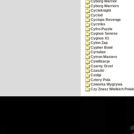
Cyborg Warrior
Cyborg Warriors
Cycleknight
Cyclod
Cyclops Revenge
Cyctriks
Cyfro-Puzzle
Cygnus Senese
Cygnus X1
Cylon Zap
Cypher Bowl
Cyrtabor
Cytron Masters
Cywilizacja
Czarny Orzel
Czaszki
Czolgi
Cztery Pola
Czworka Wygrywa
Czy Znasz Wielkich Pola