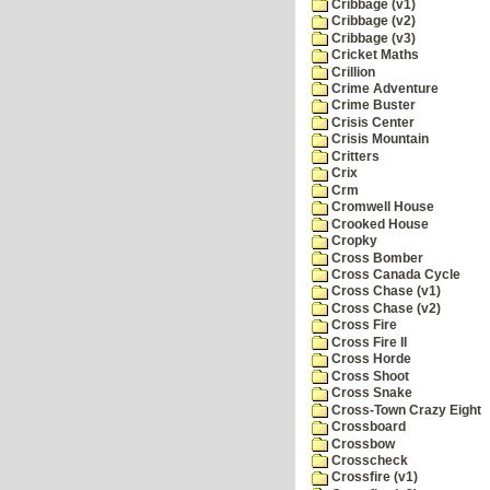
Cribbage (v1)
Cribbage (v2)
Cribbage (v3)
Cricket Maths
Crillion
Crime Adventure
Crime Buster
Crisis Center
Crisis Mountain
Critters
Crix
Crm
Cromwell House
Crooked House
Cropky
Cross Bomber
Cross Canada Cycle
Cross Chase (v1)
Cross Chase (v2)
Cross Fire
Cross Fire II
Cross Horde
Cross Shoot
Cross Snake
Cross-Town Crazy Eight
Crossboard
Crossbow
Crosscheck
Crossfire (v1)