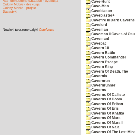
Atari demoscene database - dyskusja
Cave-Hunt
Colony Mobile - dyskusja
Cave-Man
Colony Mobile - projekt
Caveblaster
Statystyki
Caveblaster+
Cavefire III Dark Caverns
Cavelord
Caveman
Nowinki
tworzone dzięki
CuteNews
Caveman II Caves of Os
Caveman!
Cavepac
Cavern 10
Cavern Battle
Cavern Commander
Cavern Escape
Cavern King
Cavern Of Death, The
Cavernia
Cavernrun
Cavernrunner
Caverns
Caverns Of Callisto
Caverns Of Doom
Caverns Of Eriban
Caverns Of Eris
Caverns Of Khafka
Caverns Of Mars
Caverns Of Mars II
Caverns Of Nala
Caverns Of The Lost Min