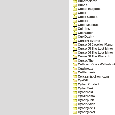
Cubemeister
Cubes
Cubes In Space
Cubic
Cubic Games
Cubico
Cubo Magique
Culmins
Cultivation
Cup Dash 4
Current Events
Curse Of Crowley Manor
Curse Of The Lost Miner
Curse Of The Lost Miner
Curse Of The Pharaoh
Curse, The
Cuthbert Goes Walkabou
Cutthroats
Cuttlemania!
Cwiczenia chemiczne
Cy-Kill
Cyber Puzzle II
CyberTank
Cybernoid
Cybernome
Cyberpunk
Cybor-Stien
Cyborg (v1)
Cyborg (v2)