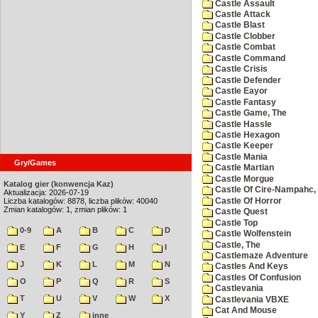
Castle Assault
Castle Attack
Castle Blast
Castle Clobber
Castle Combat
Castle Command
Castle Crisis
Castle Defender
Castle Eayor
Castle Fantasy
Castle Game, The
Castle Hassle
Castle Hexagon
Castle Keeper
Castle Mania
Gry/Games
Castle Martian
Castle Morgue
Katalog gier (konwencja Kaz)
Castle Of Cire-Nampahc,
Aktualizacja: 2026-07-19
Castle Of Horror
Liczba katalogów: 8878, liczba plików: 40040
Zmian katalogów: 1, zmian plików: 1
Castle Quest
Castle Top
0-9
A
B
C
D
Castle Wolfenstein
Castle, The
E
F
G
H
I
Castlemaze Adventure
J
K
L
M
N
Castles And Keys
Castles Of Confusion
O
P
Q
R
S
Castlevania
T
U
V
W
X
Castlevania VBXE
Cat And Mouse
Y
Z
inne