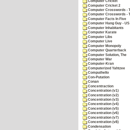
Computer Cricket
Computer Cricket 2
Computer Crosswords - T
Computer Crosswords - 
Computer Facts In Five
Computer Hang Guy - US 
Computer Inhabitants
Computer Karate
Computer Libs
Computer Live
Computer Monopoly
Computer Quarterback
Computer Solution, The
Computer War
Computer-Kran
Computerized Yahtzee
Computhello
Con-Putation
Conan
Concentraction
Concentration (v1)
Concentration (v2)
Concentration (v3)
Concentration (v4)
Concentration (v5)
Concentration (v6)
Concentration (v7)
Concentration (v8)
Condensation