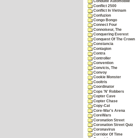
Conduite Automobile
Conflict 2500
Conflict In Vietnam
Confuzion
Congo Bongo
Connect Four
Connoiseur, The
Conquering Everest
Conquest Of The Crown
Constancia
Contagion
Contra
Controller
Convention
Convicts, The
Convoy
Cookie Monster
Cooltris
Coordinator
Cops 'N' Robbers
Copter Cave
Copter Chase
Copy-Cat
Core-War's Arena
CoreWars
Coronation Street
Coronation Street Quiz
Coronavirus
Corridor Of Time