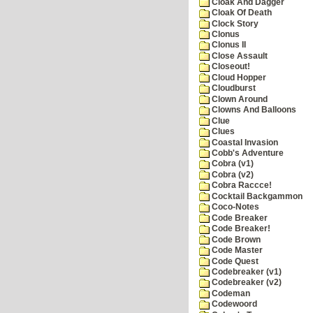
Cloak And Dagger
Cloak Of Death
Clock Story
Clonus
Clonus II
Close Assault
Closeout!
Cloud Hopper
Cloudburst
Clown Around
Clowns And Balloons
Clue
Clues
Coastal Invasion
Cobb's Adventure
Cobra (v1)
Cobra (v2)
Cobra Raccce!
Cocktail Backgammon
Coco-Notes
Code Breaker
Code Breaker!
Code Brown
Code Master
Code Quest
Codebreaker (v1)
Codebreaker (v2)
Codeman
Codewoord