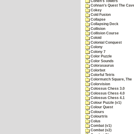
Cohen's Towers
Cohnan's Quest The Cave
Cokey
Cold Fusion
Collapse
Collapsing Deck
Collision
Collision Course
Coloid
Colonial Conquest
Colony
Colony 7
Color Puzzle
Color Sounds
Colorasaurus
Colorbot
Colorful Tetris
Colormatch Square, The
Colorvision
Colossus Chess 3.0
Colossus Chess 4.0
Colossus Chess 4.1
Colour Puzzle (v1)
Colour Quest
Colours
Colourtris
Colus
Combat (v1)
Combat (v2)