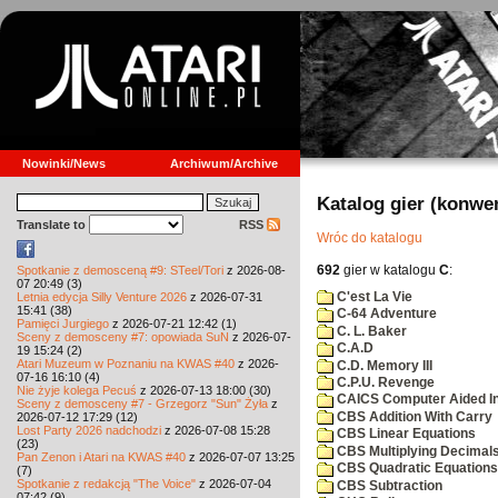
Nowinki/News
Archiwum/Archive
Katalog gier (konwe
Translate to
RSS
Wróc do katalogu
692
gier w katalogu
C
:
Spotkanie z demosceną #9: STeel/Tori
z 2026-08-
07 20:49 (3)
C'est La Vie
Letnia edycja Silly Venture 2026
z 2026-07-31
15:41 (38)
C-64 Adventure
Pamięci Jurgiego
z 2026-07-21 12:42 (1)
C. L. Baker
Sceny z demosceny #7: opowiada SuN
z 2026-07-
C.A.D
19 15:24 (2)
Atari Muzeum w Poznaniu na KWAS #40
z 2026-
C.D. Memory III
07-16 16:10 (4)
C.P.U. Revenge
Nie żyje kolega Pecuś
z 2026-07-13 18:00 (30)
CAICS Computer Aided Ins
Sceny z demosceny #7 - Grzegorz "Sun" Żyła
z
CBS Addition With Carry
2026-07-12 17:29 (12)
Lost Party 2026 nadchodzi
z 2026-07-08 15:28
CBS Linear Equations
(23)
CBS Multiplying Decimals
Pan Zenon i Atari na KWAS #40
z 2026-07-07 13:25
CBS Quadratic Equations
(7)
Spotkanie z redakcją "The Voice"
z 2026-07-04
CBS Subtraction
07:42 (9)