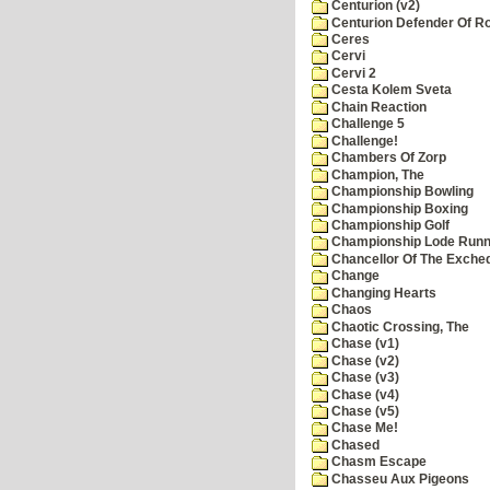
Centurion (v2)
Centurion Defender Of 
Ceres
Cervi
Cervi 2
Cesta Kolem Sveta
Chain Reaction
Challenge 5
Challenge!
Chambers Of Zorp
Champion, The
Championship Bowling
Championship Boxing
Championship Golf
Championship Lode Runn
Chancellor Of The Exche
Change
Changing Hearts
Chaos
Chaotic Crossing, The
Chase (v1)
Chase (v2)
Chase (v3)
Chase (v4)
Chase (v5)
Chase Me!
Chased
Chasm Escape
Chasseu Aux Pigeons