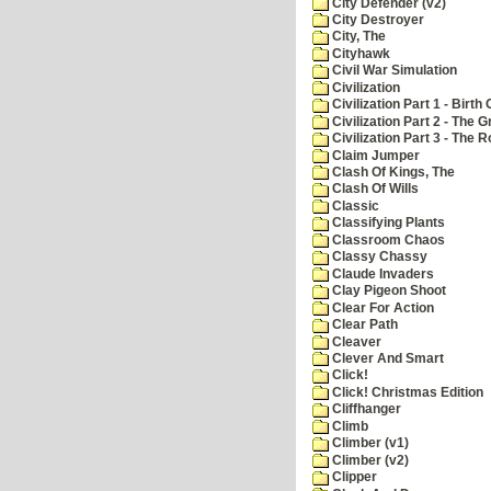
City Defender (v2)
City Destroyer
City, The
Cityhawk
Civil War Simulation
Civilization
Civilization Part 1 - Birth 
Civilization Part 2 - The 
Civilization Part 3 - The
Claim Jumper
Clash Of Kings, The
Clash Of Wills
Classic
Classifying Plants
Classroom Chaos
Classy Chassy
Claude Invaders
Clay Pigeon Shoot
Clear For Action
Clear Path
Cleaver
Clever And Smart
Click!
Click! Christmas Edition
Cliffhanger
Climb
Climber (v1)
Climber (v2)
Clipper