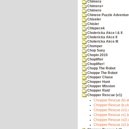
Chimera
Chimera+
Chimere
Chinese Puzzle Adventur
Chiseler
Chisler
Chlapecek
Cholericka Akce I & II
Cholericka Akce II
Cholericka Akce III
Chomper
Chop Suey
Chopin 2010
Choplifter
Choplifter!
Chopp The Robot
Choppe The Robot
Chopper Chase
Chopper Hunt
Chopper Mission
Chopper Raid
Chopper Rescue (v1)
Chopper Rescue (b).a
Chopper Rescue (b,cl
Chopper Rescue (v1).
Chopper Rescue (v1,b,
Chopper Rescue (v2).
Chopper Rescue (v2,b,