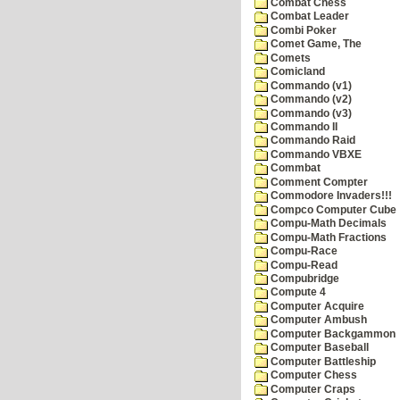
Combat Chess
Combat Leader
Combi Poker
Comet Game, The
Comets
Comicland
Commando (v1)
Commando (v2)
Commando (v3)
Commando II
Commando Raid
Commando VBXE
Commbat
Comment Compter
Commodore Invaders!!!
Compco Computer Cube
Compu-Math Decimals
Compu-Math Fractions
Compu-Race
Compu-Read
Compubridge
Compute 4
Computer Acquire
Computer Ambush
Computer Backgammon
Computer Baseball
Computer Battleship
Computer Chess
Computer Craps