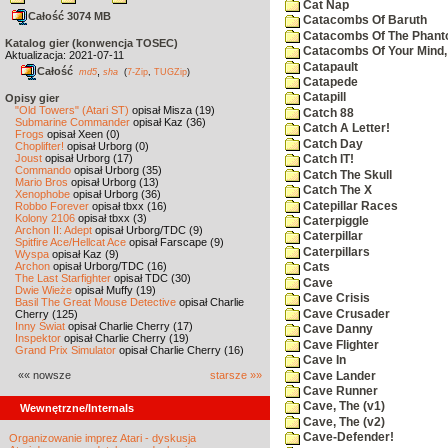
Cat Nap
Całość 3074 MB
Catacombs Of Baruth
Catacombs Of The Phan
Katalog gier (konwencja TOSEC)
Catacombs Of Your Mind,
Aktualizacja: 2021-07-11
Catapault
Całość
,
md5
sha
(
7-Zip
,
TUGZip
)
Catapede
Catapill
Opisy gier
"Old Towers" (Atari ST)
opisał Misza (19)
Catch 88
Submarine Commander
opisał Kaz (36)
Catch A Letter!
Frogs
opisał Xeen (0)
Catch Day
Choplifter!
opisał Urborg (0)
Joust
opisał Urborg (17)
Catch IT!
Commando
opisał Urborg (35)
Catch The Skull
Mario Bros
opisał Urborg (13)
Catch The X
Xenophobe
opisał Urborg (36)
Catepillar Races
Robbo Forever
opisał tbxx (16)
Kolony 2106
opisał tbxx (3)
Caterpiggle
Archon II: Adept
opisał Urborg/TDC (9)
Caterpillar
Spitfire Ace/Hellcat Ace
opisał Farscape (9)
Caterpillars
Wyspa
opisał Kaz (9)
Archon
opisał Urborg/TDC (16)
Cats
The Last Starfighter
opisał TDC (30)
Cave
Dwie Wieże
opisał Muffy (19)
Cave Crisis
Basil The Great Mouse Detective
opisał Charlie
Cave Crusader
Cherry (125)
Inny Świat
opisał Charlie Cherry (17)
Cave Danny
Inspektor
opisał Charlie Cherry (19)
Cave Flighter
Grand Prix Simulator
opisał Charlie Cherry (16)
Cave In
«« nowsze
starsze »»
Cave Lander
Cave Runner
Cave, The (v1)
Wewnętrzne/Internals
Cave, The (v2)
Cave-Defender!
Organizowanie imprez Atari - dyskusja