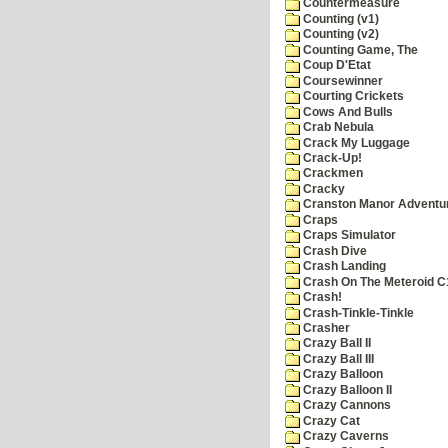
Countermeasure
Counting (v1)
Counting (v2)
Counting Game, The
Coup D'Etat
Coursewinner
Courting Crickets
Cows And Bulls
Crab Nebula
Crack My Luggage
Crack-Up!
Crackmen
Cracky
Cranston Manor Adventu
Craps
Craps Simulator
Crash Dive
Crash Landing
Crash On The Meteroid C
Crash!
Crash-Tinkle-Tinkle
Crasher
Crazy Ball II
Crazy Ball III
Crazy Balloon
Crazy Balloon II
Crazy Cannons
Crazy Cat
Crazy Caverns