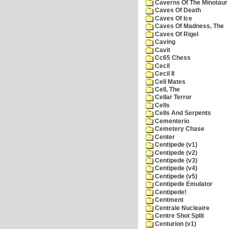
Caverns Of The Minotaur
Caves Of Death
Caves Of Ice
Caves Of Madness, The
Caves Of Rigel
Caving
Cavit
Cc65 Chess
Cecil
Cecil II
Cell Mates
Cell, The
Cellar Terror
Cells
Cells And Serpents
Cementerio
Cemetery Chase
Center
Centipede (v1)
Centipede (v2)
Centipede (v3)
Centipede (v4)
Centipede (v5)
Centipede Emulator
Centipede!
Centment
Centrale Nucleaire
Centre Shot Split
Centurion (v1)