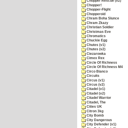
Chopper Rescue (v2)
Chopper!
Chopper-Flight
Chopperoid
Chram Boha Slunce
Chram Zkazy
Christian Soldier
Christmas Eve
Chromatics
Chuckie Egg
Chutes (v1)
Chutes (v2)
Ciezarowka
Cimex Rex
Circle Of Richness
Circle Of Richness M4
Circo Bianco
Circuits
Circus (v1)
Circus (v2)
Citadel (v1)
Citadel (v2)
Citadel Warrior
Citadel, The
Cities UK
Citron 3kg
City Bomb
City Dangerous
City Defender (v1)