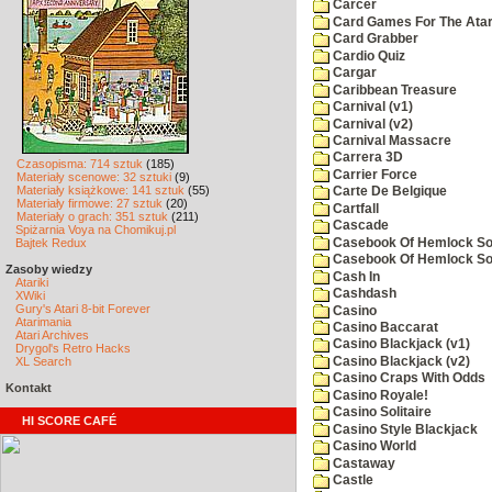
Carcer
Card Games For The Atar
Card Grabber
Cardio Quiz
Cargar
Caribbean Treasure
Carnival (v1)
Carnival (v2)
Carnival Massacre
Carrera 3D
Czasopisma: 714 sztuk
(185)
Carrier Force
Materiały scenowe: 32 sztuki
(9)
Materiały książkowe: 141 sztuk
(55)
Carte De Belgique
Materiały firmowe: 27 sztuk
(20)
Cartfall
Materiały o grach: 351 sztuk
(211)
Cascade
Spiżarnia Voya na Chomikuj.pl
Casebook Of Hemlock Soa
Bajtek Redux
Casebook Of Hemlock Soa
Zasoby wiedzy
Cash In
Atariki
Cashdash
XWiki
Gury's Atari 8-bit Forever
Casino
Atarimania
Casino Baccarat
Atari Archives
Casino Blackjack (v1)
Drygol's Retro Hacks
Casino Blackjack (v2)
XL Search
Casino Craps With Odds
Kontakt
Casino Royale!
Casino Solitaire
HI SCORE CAFÉ
Casino Style Blackjack
Casino World
Castaway
Castle