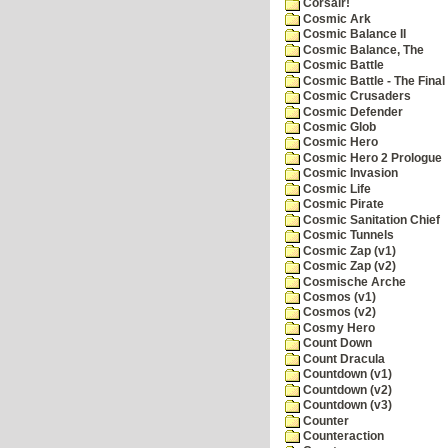
Corsair!
Cosmic Ark
Cosmic Balance II
Cosmic Balance, The
Cosmic Battle
Cosmic Battle - The Final 
Cosmic Crusaders
Cosmic Defender
Cosmic Glob
Cosmic Hero
Cosmic Hero 2 Prologue
Cosmic Invasion
Cosmic Life
Cosmic Pirate
Cosmic Sanitation Chief
Cosmic Tunnels
Cosmic Zap (v1)
Cosmic Zap (v2)
Cosmische Arche
Cosmos (v1)
Cosmos (v2)
Cosmy Hero
Count Down
Count Dracula
Countdown (v1)
Countdown (v2)
Countdown (v3)
Counter
Counteraction