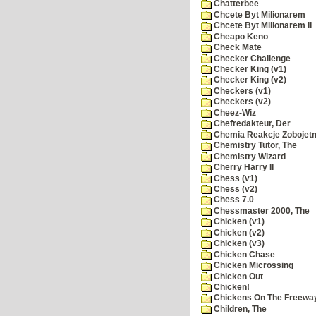
Chatterbee
Chcete Byt Milionarem
Chcete Byt Milionarem II
Cheapo Keno
Check Mate
Checker Challenge
Checker King (v1)
Checker King (v2)
Checkers (v1)
Checkers (v2)
Cheez-Wiz
Chefredakteur, Der
Chemia Reakcje Zobojetn
Chemistry Tutor, The
Chemistry Wizard
Cherry Harry II
Chess (v1)
Chess (v2)
Chess 7.0
Chessmaster 2000, The
Chicken (v1)
Chicken (v2)
Chicken (v3)
Chicken Chase
Chicken Microssing
Chicken Out
Chicken!
Chickens On The Freewa
Children, The