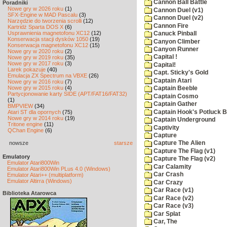
Cannon Ball Battle
Poradniki
Nowe gry w 2026 roku
(1)
Cannon Duel (v1)
SFX-Engine w MAD Pascalu
(3)
Cannon Duel (v2)
Narzędzie do tworzenia scrolli
(12)
Cannon Fire
Kartridż Sparta DOS X
(6)
Usprawnienia magnetofonu XC12
(12)
Canuck Pinball
Konserwacja stacji dysków 1050
(19)
Canyon Climber
Konserwacja magnetofonu XC12
(15)
Canyon Runner
Nowe gry w 2020 roku
(2)
Capital !
Nowe gry w 2019 roku
(35)
Nowe gry w 2017 roku
(3)
Capital!
Larek pokazuje
(40)
Capt. Sticky's Gold
Emulacja ZX Spectrum na VBXE
(26)
Captain Atari
Nowe gry w 2016 roku
(7)
Nowe gry w 2015 roku
(4)
Captain Beeble
Partycjonowanie karty SIDE (APT/FAT16/FAT32)
Captain Cosmo
(1)
Captain Gather
BMPVIEW
(34)
Captain Hook's Potluck B
Atari ST dla opornych
(75)
Nowe gry w 2014 roku
(19)
Captain Underground
Tritone engine
(11)
Captivity
QChan Engine
(6)
Capture
nowsze
starsze
Capture The Alien
Capture The Flag (v1)
Emulatory
Capture The Flag (v2)
Emulator Atari800Win
Car Calamity
Emulator Atari800Win PLus 4.0 (Windows)
Car Crash
Emulator Atari++ (multiplatform)
Emulator Altirra (Windows)
Car Crazy
Car Race (v1)
Biblioteka Atarowca
Car Race (v2)
Car Race (v3)
Car Splat
Car, The