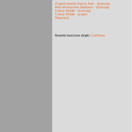
Organizowanie imprez Atari - dyskusja
Atari demoscene database - dyskusja
Colony Mobile - dyskusja
Colony Mobile - projekt
Statystyki
Nowinki
tworzone dzięki
CuteNews