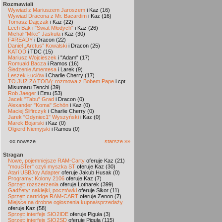
Rozmawiali
Wywiad z Mariuszem Jaroszem
i Kaz (16)
Wywiad Dracona z Mr. Bacardim
i Kaz (16)
Tomasz Dajczak
i Kaz (22)
Lech Bąk i "Świat Młodych"
i Kaz (26)
Michał "Mike" Jaskuła
i Kaz (30)
F#READY
i Dracon (22)
Daniel „Arctus” Kowalski
i Dracon (25)
KATOD
i TDC (15)
Mariusz Wojcieszek
i "Adam" (17)
Romuald Bacza
i Ramos (16)
Śledzenie Amentesa
i Larek (9)
Leszek Łuciów
i Charlie Cherry (17)
TO JUŻ ZA TOBĄ: rozmowa z Bobem Pape
i cpt.
Misumaru Tenchi (39)
Rob Jaeger
i Emu (53)
Jacek "Tabu" Grad
i Dracon (0)
Alexander "Koma" Schön
i Kaz (0)
Maciej Ślifirczyk
i Charlie Cherry (0)
Jarek "Odyniec1" Wyszyński
i Kaz (0)
Marek Bojarski
i Kaz (0)
Olgierd Niemyjski
i Ramos (0)
«« nowsze
starsze »»
Stragan
Nowe, pojemniejsze RAM-Carty
oferuje Kaz (21)
"mouSTer" czyli myszka ST
oferuje Kaz (30)
Atari USBJoy Adapter
oferuje Jakub Husak (0)
Programy: Kolony 2106
oferuje Kaz (7)
Sprzęt: rozszerzenia
oferuje Lotharek (399)
Gadżety: naklejki, pocztówki
oferuje Sikor (11)
Sprzęt: cartridge RAM-CART
oferuje Zenon (7)
Miejsce na drobne ogłoszenia kupna/sprzedaży
oferuje Kaz (58)
Sprzęt: interfejs SIO2IDE
oferuje Piguła (3)
Sprzęt: interfejs SIO2SD
oferuje Piguła (115)