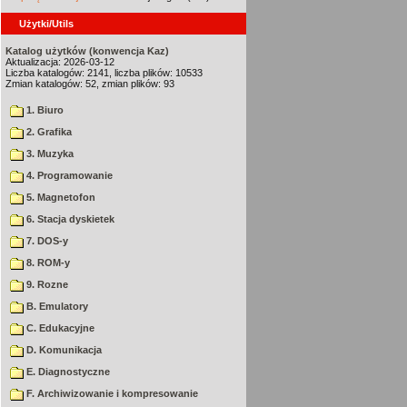
Użytki/Utils
Katalog użytków (konwencja Kaz)
Aktualizacja: 2026-03-12
Liczba katalogów: 2141, liczba plików: 10533
Zmian katalogów: 52, zmian plików: 93
1. Biuro
2. Grafika
3. Muzyka
4. Programowanie
5. Magnetofon
6. Stacja dyskietek
7. DOS-y
8. ROM-y
9. Rozne
B. Emulatory
C. Edukacyjne
D. Komunikacja
E. Diagnostyczne
F. Archiwizowanie i kompresowanie