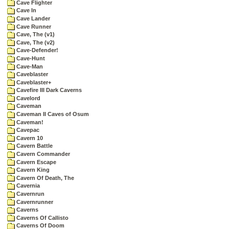
Cave Flighter
Cave In
Cave Lander
Cave Runner
Cave, The (v1)
Cave, The (v2)
Cave-Defender!
Cave-Hunt
Cave-Man
Caveblaster
Caveblaster+
Cavefire III Dark Caverns
Cavelord
Caveman
Caveman II Caves of Osum
Caveman!
Cavepac
Cavern 10
Cavern Battle
Cavern Commander
Cavern Escape
Cavern King
Cavern Of Death, The
Cavernia
Cavernrun
Cavernrunner
Caverns
Caverns Of Callisto
Caverns Of Doom