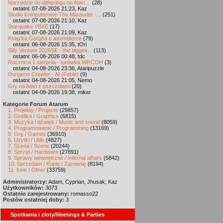
Narzędzie do ditheringu na Atari ...
(28)
ostatni: 07-08-2026 21:23, Kaz
Studio komputerowe The Marauder -...
(251)
ostatni: 07-08-2026 21:10, Kaz
Starquake VBXE
(17)
ostatni: 07-08-2026 21:09, Kaz
Książka Gorgha o asemblerze
(79)
ostatni: 06-08-2026 15:35, tOri
Silly Venture 2026SE - the bigges...
(113)
ostatni: 06-08-2026 00:48, tdc
Rocznica 1 sierpnia - turówka WRCOH
(3)
ostatni: 04-08-2026 23:36, Ataripuzzle
Dungeon Crawler - AI (Fable)
(9)
ostatni: 04-08-2026 21:05, Nemo
Gry na Atari z pszczołami
(20)
ostatni: 04-08-2026 19:38, miker
Kategorie Forum Atarum
1. Projekty / Projects
(29857)
2. Grafika / Graphics
(6815)
3. Muzyka i dźwięk / Music and sound
(8059)
4. Programowanie / Programming
(13169)
5. Gry / Games
(36910)
6. Użytki / Utils
(4827)
7. Scena / Scene
(20244)
8. Sprzęt / Hardware
(27891)
9. Sprawy wewnętrzne / Internal affairs
(5842)
10. Sprzedam / Kupię / Zamienię
(8194)
11. Inne / Other
(33759)
Administratorzy:
Adam, Cyprian, Jhusak, Kaz
Użytkowników:
3073
Ostatnio zarejestrowany:
romasso22
Postów ostatniej doby:
3
Spotkania i zloty/Meetings & Parties