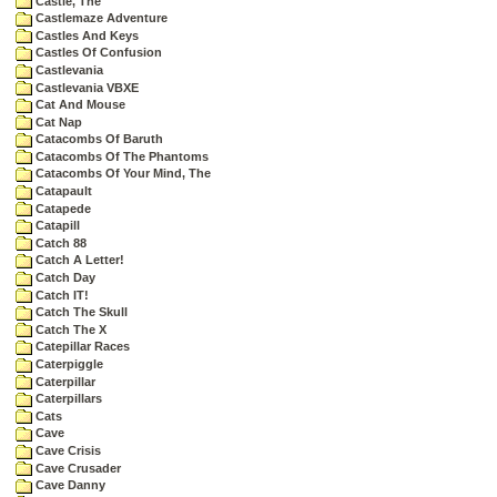
Castle, The
Castlemaze Adventure
Castles And Keys
Castles Of Confusion
Castlevania
Castlevania VBXE
Cat And Mouse
Cat Nap
Catacombs Of Baruth
Catacombs Of The Phantoms
Catacombs Of Your Mind, The
Catapault
Catapede
Catapill
Catch 88
Catch A Letter!
Catch Day
Catch IT!
Catch The Skull
Catch The X
Catepillar Races
Caterpiggle
Caterpillar
Caterpillars
Cats
Cave
Cave Crisis
Cave Crusader
Cave Danny