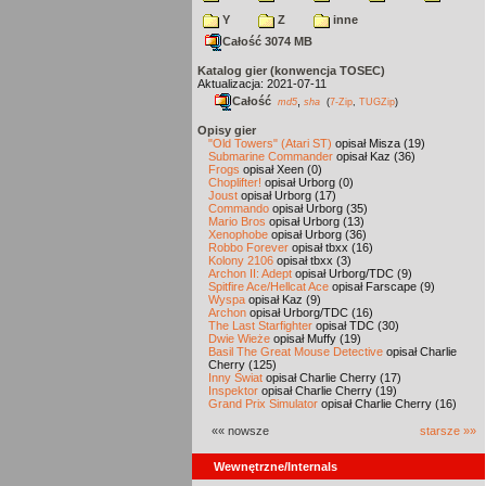
Y
Z
inne
Całość 3074 MB
Katalog gier (konwencja TOSEC)
Aktualizacja: 2021-07-11
Całość
,
md5
sha
(
7-Zip
,
TUGZip
)
Opisy gier
"Old Towers" (Atari ST)
opisał Misza (19)
Submarine Commander
opisał Kaz (36)
Frogs
opisał Xeen (0)
Choplifter!
opisał Urborg (0)
Joust
opisał Urborg (17)
Commando
opisał Urborg (35)
Mario Bros
opisał Urborg (13)
Xenophobe
opisał Urborg (36)
Robbo Forever
opisał tbxx (16)
Kolony 2106
opisał tbxx (3)
Archon II: Adept
opisał Urborg/TDC (9)
Spitfire Ace/Hellcat Ace
opisał Farscape (9)
Wyspa
opisał Kaz (9)
Archon
opisał Urborg/TDC (16)
The Last Starfighter
opisał TDC (30)
Dwie Wieże
opisał Muffy (19)
Basil The Great Mouse Detective
opisał Charlie
Cherry (125)
Inny Świat
opisał Charlie Cherry (17)
Inspektor
opisał Charlie Cherry (19)
Grand Prix Simulator
opisał Charlie Cherry (16)
«« nowsze
starsze »»
Wewnętrzne/Internals