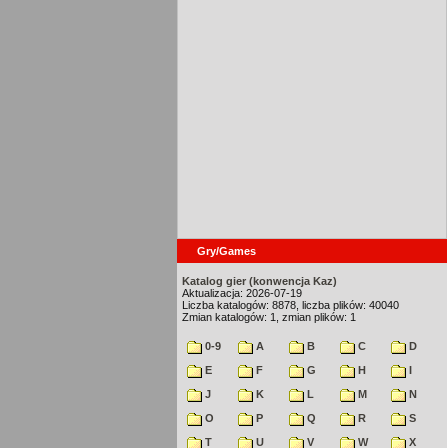
Gry/Games
Katalog gier (konwencja Kaz)
Aktualizacja: 2026-07-19
Liczba katalogów: 8878, liczba plików: 40040
Zmian katalogów: 1, zmian plików: 1
0-9
A
B
C
D
E
F
G
H
I
J
K
L
M
N
O
P
Q
R
S
T
U
V
W
X