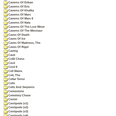
Caverns Of Eriban
Caverns Of Eris
Caverns Of Khafka
Caverns Of Mars
Caverns Of Mars II
Caverns Of Nala
Caverns Of The Lost Miner
Caverns Of The Minotaur
Caves Of Death
Caves Of Ice
Caves Of Madness, The
Caves Of Rigel
Caving
Cavit
Cc65 Chess
Cecil
Cecil II
Cell Mates
Cell, The
Cellar Terror
Cells
Cells And Serpents
Cementerio
Cemetery Chase
Center
Centipede (v1)
Centipede (v2)
Centipede (v3)
Centipede (v4)