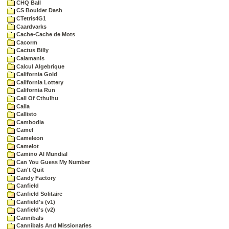
CHQ Ball
CS Boulder Dash
CTetris4G1
Caardvarks
Cache-Cache de Mots
Cacorm
Cactus Billy
Calamanis
Calcul Algebrique
California Gold
California Lottery
California Run
Call Of Cthulhu
Calla
Callisto
Cambodia
Camel
Cameleon
Camelot
Camino Al Mundial
Can You Guess My Number
Can't Quit
Candy Factory
Canfield
Canfield Solitaire
Canfield's (v1)
Canfield's (v2)
Cannibals
Cannibals And Missionaries