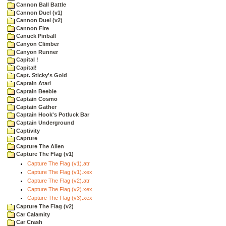
Cannon Ball Battle
Cannon Duel (v1)
Cannon Duel (v2)
Cannon Fire
Canuck Pinball
Canyon Climber
Canyon Runner
Capital !
Capital!
Capt. Sticky's Gold
Captain Atari
Captain Beeble
Captain Cosmo
Captain Gather
Captain Hook's Potluck Bar
Captain Underground
Captivity
Capture
Capture The Alien
Capture The Flag (v1)
Capture The Flag (v1).atr
Capture The Flag (v1).xex
Capture The Flag (v2).atr
Capture The Flag (v2).xex
Capture The Flag (v3).xex
Capture The Flag (v2)
Car Calamity
Car Crash