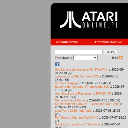
Nowinki/News
Archiwum/Archive
Translate to
RSS
Spotkanie z demosceną #9: STeel/Tori
z 2026-08-
07 20:49 (6)
Letnia edycja Silly Venture 2026
z 2026-07-31
15:41 (38)
Pamięci Jurgiego
z 2026-07-21 12:42 (1)
Sceny z demosceny #7: opowiada SuN
z 2026-07-
19 15:24 (2)
Atari Muzeum w Poznaniu na KWAS #40
z 2026-
07-16 16:10 (4)
Nie żyje kolega Pecuś
z 2026-07-13 18:00 (30)
Sceny z demosceny #7 - Grzegorz "Sun" Żyła
z
2026-07-12 17:29 (12)
Lost Party 2026 nadchodzi
z 2026-07-08 15:28
(23)
Pan Zenon i Atari na KWAS #40
z 2026-07-07 13:25
(7)
Spotkanie z redakcją "The Voice"
z 2026-07-04
07:42 (9)