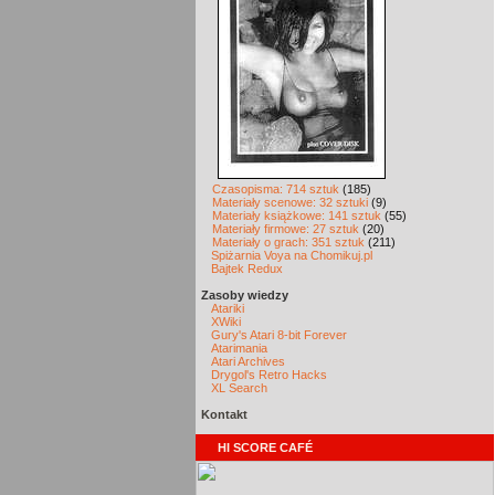
Czasopisma: 714 sztuk
(185)
Materiały scenowe: 32 sztuki
(9)
Materiały książkowe: 141 sztuk
(55)
Materiały firmowe: 27 sztuk
(20)
Materiały o grach: 351 sztuk
(211)
Spiżarnia Voya na Chomikuj.pl
Bajtek Redux
Zasoby wiedzy
Atariki
XWiki
Gury's Atari 8-bit Forever
Atarimania
Atari Archives
Drygol's Retro Hacks
XL Search
Kontakt
HI SCORE CAFÉ