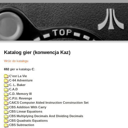
Katalog gier (konwencja Kaz)
Wróc do katalogu
692
gier w katalogu
C
:
C'est La Vie
C-64 Adventure
C. L. Baker
C.A.D
C.D. Memory III
C.P.U. Revenge
CAICS Computer Aided Instruction Construction Set
CBS Addition With Carry
CBS Linear Equations
CBS Multiplying Decimals And Dividing Decimals
CBS Quadratic Equations
CBS Subtraction