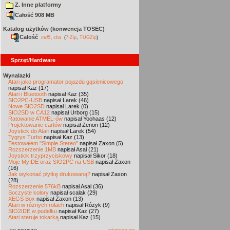
Z. Inne platformy
Całość 908 MB
Katalog użytków (konwencja TOSEC)
Całość
,
md5
sha
(
7-Zip
,
TUGZip
)
Sprzęt/Hardware
Wynalazki
Atari jako programator pojazdu gąsienicowego
napisał Kaz (17)
Atari i Bluetooth
napisał Kaz (35)
SIO2PC-USB
napisał Larek (46)
Nowe SIO2SD
napisał Larek (0)
SIO2SD w CA12
napisał Urborg (15)
Ratowanie ATMEL-ów
napisał Yoohaas (12)
Projektowanie cartów
napisał Zenon (12)
Joystick do Atari
napisał Larek (54)
Tygrys Turbo
napisał Kaz (13)
Testowałem "Simple Stereo"
napisał Zaxon (5)
Rozszerzenie 1MB
napisał Asal (21)
Joystick trzyprzyciskowy
napisał Sikor (18)
Moje MyIDE oraz SIO2PC na USB
napisał Zaxon
(16)
Jak wykonać płytkę drukowaną?
napisał Zaxon
(28)
Rozszerzenie 576kB
napisał Asal (36)
Soczyste kolory
napisał scalak (29)
XEGS Box
napisał Zaxon (13)
Atari w różnych rolach
napisał Różyk (9)
SIO2IDE w pudełku
napisał Kaz (27)
Atari steruje tokarką
napisał Kaz (15)