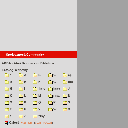
Społeczność/Community
ADDA - Atari Demoscene DAtabase
Katalog scenowy
#
A
B
C
cp
D
E
F
G
gfx
H
I
!info
inne
J
K
L
M
msx
N
O
P
Q
R
S
T
U
V
W
X
Y
Z
ziny
Całość
,
md5
sha
(
7-Zip
,
TUGZip
)