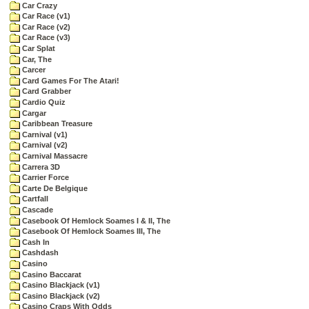
Car Crazy
Car Race (v1)
Car Race (v2)
Car Race (v3)
Car Splat
Car, The
Carcer
Card Games For The Atari!
Card Grabber
Cardio Quiz
Cargar
Caribbean Treasure
Carnival (v1)
Carnival (v2)
Carnival Massacre
Carrera 3D
Carrier Force
Carte De Belgique
Cartfall
Cascade
Casebook Of Hemlock Soames I & II, The
Casebook Of Hemlock Soames III, The
Cash In
Cashdash
Casino
Casino Baccarat
Casino Blackjack (v1)
Casino Blackjack (v2)
Casino Craps With Odds