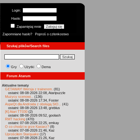
Login:
Hasło:
Zapamiętaj mnie
Zapomniane hasło?
Poproś o członkostwo
Szukaj plików/Search files
Gry
Użytki
Dema
Forum Atarum
Aktualne tematy
GETAWAY! Wersja z trainerem.
(81)
ostatni: 08-08-2026 22:08, Ataripuzzle
Muzycy scenowi...
(136)
ostatni: 08-08-2026 17:34, Foster
AspeQt dla Androida z obsługą SIO...
(41)
ostatni: 08-08-2026 13:48, greblus
[K] Atari TT030
(2)
ostatni: 08-08-2026 09:52, goolash
RMT hacking
(470)
ostatni: 07-08-2026 22:25, emkay
O co chodzi w grze Kasiarz?
(8)
ostatni: 07-08-2026 21:46, Kaz
Uprościłem Starquake
(17)
ostatni: 07-08-2026 21:26, Kaz