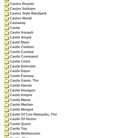
Casino Royale!
Casino Solitaire
Casino Style Blackjack
Casino World
Castaway
Castle
Castle Assault
Castle Attack
Castle Blast
Castle Clobber
Castle Combat
Castle Command
Castle Crisis
Castle Defender
Castle Eayor
Castle Fantasy
Castle Game, The
Castle Hassle
Castle Hexagon
Castle Keeper
Castle Mania
Castle Martian
Castle Morgue
Castle Of Cire-Nampahc, The
Castle Of Horror
Castle Quest
Castle Top
Castle Wolfenstein