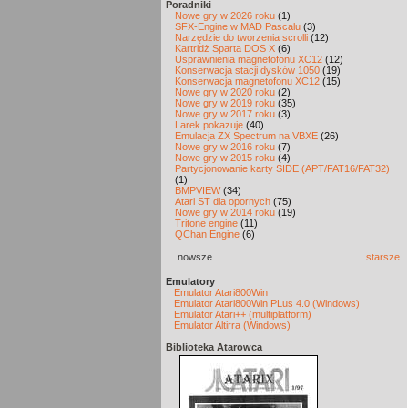
Poradniki
Nowe gry w 2026 roku
(1)
SFX-Engine w MAD Pascalu
(3)
Narzędzie do tworzenia scrolli
(12)
Kartridż Sparta DOS X
(6)
Usprawnienia magnetofonu XC12
(12)
Konserwacja stacji dysków 1050
(19)
Konserwacja magnetofonu XC12
(15)
Nowe gry w 2020 roku
(2)
Nowe gry w 2019 roku
(35)
Nowe gry w 2017 roku
(3)
Larek pokazuje
(40)
Emulacja ZX Spectrum na VBXE
(26)
Nowe gry w 2016 roku
(7)
Nowe gry w 2015 roku
(4)
Partycjonowanie karty SIDE (APT/FAT16/FAT32)
(1)
BMPVIEW
(34)
Atari ST dla opornych
(75)
Nowe gry w 2014 roku
(19)
Tritone engine
(11)
QChan Engine
(6)
nowsze
starsze
Emulatory
Emulator Atari800Win
Emulator Atari800Win PLus 4.0 (Windows)
Emulator Atari++ (multiplatform)
Emulator Altirra (Windows)
Biblioteka Atarowca