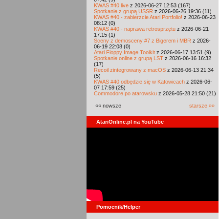
KWAS #40 live
z 2026-06-27 12:53 (167)
Spotkanie z grupą USSR
z 2026-06-26 19:36 (11)
KWAS #40 - zabierzcie Atari Portfolio!
z 2026-06-23
08:12 (0)
KWAS #40 - naprawa retrosprzętu
z 2026-06-21
17:15 (1)
Sceny z demosceny #7 z Bigerem i MBR
z 2026-
06-19 22:08 (0)
Atari Floppy Image Toolkit
z 2026-06-17 13:51 (9)
Spotkanie online z grupą LST
z 2026-06-16 16:32
(17)
Recoil zintegrowany z macOS
z 2026-06-13 21:34
(5)
KWAS #40 odbędzie się w Katowicach
z 2026-06-
07 17:59 (25)
Commodore po atarowsku
z 2026-05-28 21:50 (21)
«« nowsze
starsze »»
AtariOnline.pl na YouTube
Pomocnik/Helper