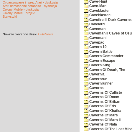
Cave-Hunt
Organizowanie imprez Atari - dyskusja
Atari demoscene database - dyskusja
Cave-Man
Colony Mobile - dyskusja
Caveblaster
Colony Mobile - projekt
Caveblaster+
Statystyki
Cavefire III Dark Caverns
Cavelord
Caveman
Caveman II Caves of Os
Nowinki
tworzone dzięki
CuteNews
Caveman!
Cavepac
Cavern 10
Cavern Battle
Cavern Commander
Cavern Escape
Cavern King
Cavern Of Death, The
Cavernia
Cavernrun
Cavernrunner
Caverns
Caverns Of Callisto
Caverns Of Doom
Caverns Of Eriban
Caverns Of Eris
Caverns Of Khafka
Caverns Of Mars
Caverns Of Mars II
Caverns Of Nala
Caverns Of The Lost Min