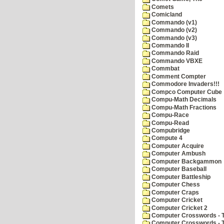
Comets
Comicland
Commando (v1)
Commando (v2)
Commando (v3)
Commando II
Commando Raid
Commando VBXE
Commbat
Comment Compter
Commodore Invaders!!!
Compco Computer Cube
Compu-Math Decimals
Compu-Math Fractions
Compu-Race
Compu-Read
Compubridge
Compute 4
Computer Acquire
Computer Ambush
Computer Backgammon
Computer Baseball
Computer Battleship
Computer Chess
Computer Craps
Computer Cricket
Computer Cricket 2
Computer Crosswords - T
Computer Crosswords - 