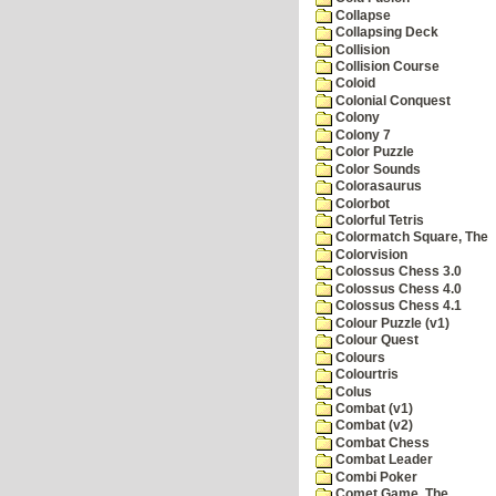
Collapse
Collapsing Deck
Collision
Collision Course
Coloid
Colonial Conquest
Colony
Colony 7
Color Puzzle
Color Sounds
Colorasaurus
Colorbot
Colorful Tetris
Colormatch Square, The
Colorvision
Colossus Chess 3.0
Colossus Chess 4.0
Colossus Chess 4.1
Colour Puzzle (v1)
Colour Quest
Colours
Colourtris
Colus
Combat (v1)
Combat (v2)
Combat Chess
Combat Leader
Combi Poker
Comet Game, The