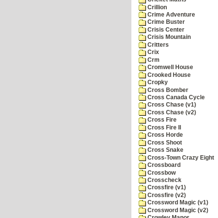
Crillion
Crime Adventure
Crime Buster
Crisis Center
Crisis Mountain
Critters
Crix
Crm
Cromwell House
Crooked House
Cropky
Cross Bomber
Cross Canada Cycle
Cross Chase (v1)
Cross Chase (v2)
Cross Fire
Cross Fire II
Cross Horde
Cross Shoot
Cross Snake
Cross-Town Crazy Eight
Crossboard
Crossbow
Crosscheck
Crossfire (v1)
Crossfire (v2)
Crossword Magic (v1)
Crossword Magic (v2)
Crowley Manor