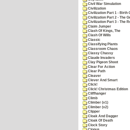
Civil War Simulation
Civilization
Civilization Part 1 - Birth 
Civilization Part 2 - The 
Civilization Part 3 - The
Claim Jumper
Clash Of Kings, The
Clash Of Wills
Classic
Classifying Plants
Classroom Chaos
Classy Chassy
Claude Invaders
Clay Pigeon Shoot
Clear For Action
Clear Path
Cleaver
Clever And Smart
Click!
Click! Christmas Edition
Cliffhanger
Climb
Climber (v1)
Climber (v2)
Clipper
Cloak And Dagger
Cloak Of Death
Clock Story
Clonus