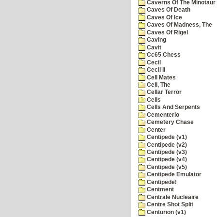
Caverns Of The Minotaur
Caves Of Death
Caves Of Ice
Caves Of Madness, The
Caves Of Rigel
Caving
Cavit
Cc65 Chess
Cecil
Cecil II
Cell Mates
Cell, The
Cellar Terror
Cells
Cells And Serpents
Cementerio
Cemetery Chase
Center
Centipede (v1)
Centipede (v2)
Centipede (v3)
Centipede (v4)
Centipede (v5)
Centipede Emulator
Centipede!
Centment
Centrale Nucleaire
Centre Shot Split
Centurion (v1)