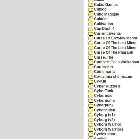
Cubic Games
Cubico
Cubo Magique
Culmins
Cultivation
Cup Dash 4
Current Events
Curse Of Crowley Manor
Curse Of The Lost Miner
Curse Of The Lost Miner
Curse Of The Pharaoh
Curse, The
Cuthbert Goes Walkabou
Cutthroats
Cuttlemania!
Cwiczenia chemiczne
Cy-Kill
Cyber Puzzle II
CyberTank
Cybernoid
Cybernome
Cyberpunk
Cybor-Stien
Cyborg (v1)
Cyborg (v2)
Cyborg Warrior
Cyborg Warriors
Cycleknight
Cyclod