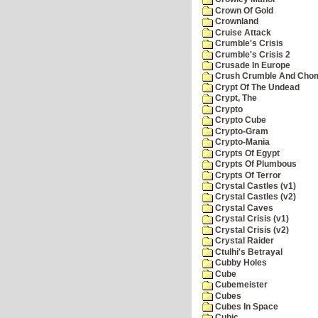
Crown Of Gold
Crownland
Cruise Attack
Crumble's Crisis
Crumble's Crisis 2
Crusade In Europe
Crush Crumble And Cho
Crypt Of The Undead
Crypt, The
Crypto
Crypto Cube
Crypto-Gram
Crypto-Mania
Crypts Of Egypt
Crypts Of Plumbous
Crypts Of Terror
Crystal Castles (v1)
Crystal Castles (v2)
Crystal Caves
Crystal Crisis (v1)
Crystal Crisis (v2)
Crystal Raider
Ctulhi's Betrayal
Cubby Holes
Cube
Cubemeister
Cubes
Cubes In Space
Cubic