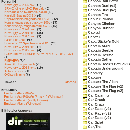
Cannon Ball Battle
Poradniki
Nowe gry w 2026 roku
(1)
Cannon Duel (v1)
SFX-Engine w MAD Pascalu
(3)
Cannon Duel (v2)
Narzędzie do tworzenia scrolli
(12)
Cannon Fire
Kartridż Sparta DOS X
(6)
Usprawnienia magnetofonu XC12
(12)
Canuck Pinball
Konserwacja stacji dysków 1050
(19)
Canyon Climber
Konserwacja magnetofonu XC12
(15)
Canyon Runner
Nowe gry w 2020 roku
(2)
Capital !
Nowe gry w 2019 roku
(35)
Nowe gry w 2017 roku
(3)
Capital!
Larek pokazuje
(40)
Capt. Sticky's Gold
Emulacja ZX Spectrum na VBXE
(26)
Captain Atari
Nowe gry w 2016 roku
(7)
Nowe gry w 2015 roku
(4)
Captain Beeble
Partycjonowanie karty SIDE (APT/FAT16/FAT32)
Captain Cosmo
(1)
Captain Gather
BMPVIEW
(34)
Captain Hook's Potluck B
Atari ST dla opornych
(75)
Nowe gry w 2014 roku
(19)
Captain Underground
Tritone engine
(11)
Captivity
QChan Engine
(6)
Capture
nowsze
starsze
Capture The Alien
Capture The Flag (v1)
Emulatory
Capture The Flag (v2)
Emulator Atari800Win
Car Calamity
Emulator Atari800Win PLus 4.0 (Windows)
Car Crash
Emulator Atari++ (multiplatform)
Emulator Altirra (Windows)
Car Crazy
Car Race (v1)
Biblioteka Atarowca
Car Race (v2)
Car Race (v3)
Car Splat
Car, The