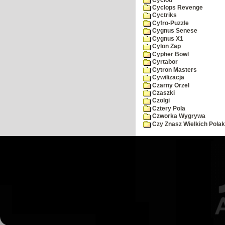
Cyclops Revenge
Cyctriks
Cyfro-Puzzle
Cygnus Senese
Cygnus X1
Cylon Zap
Cypher Bowl
Cyrtabor
Cytron Masters
Cywilizacja
Czarny Orzel
Czaszki
Czolgi
Cztery Pola
Czworka Wygrywa
Czy Znasz Wielkich Pola