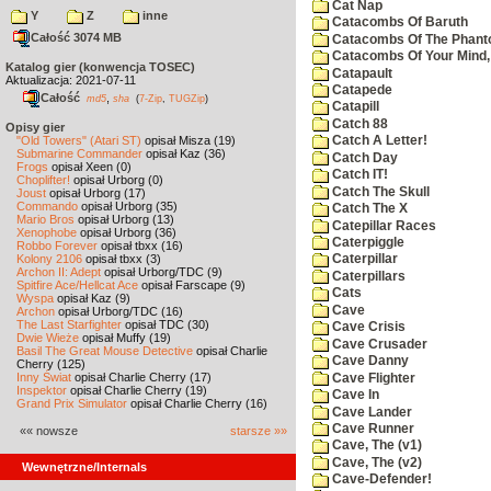
Cat Nap
Y
Z
inne
Catacombs Of Baruth
Całość 3074 MB
Catacombs Of The Phan
Catacombs Of Your Mind,
Katalog gier (konwencja TOSEC)
Catapault
Aktualizacja: 2021-07-11
Catapede
Całość
,
md5
sha
(
7-Zip
,
TUGZip
)
Catapill
Catch 88
Opisy gier
"Old Towers" (Atari ST)
opisał Misza (19)
Catch A Letter!
Submarine Commander
opisał Kaz (36)
Catch Day
Frogs
opisał Xeen (0)
Catch IT!
Choplifter!
opisał Urborg (0)
Catch The Skull
Joust
opisał Urborg (17)
Commando
opisał Urborg (35)
Catch The X
Mario Bros
opisał Urborg (13)
Catepillar Races
Xenophobe
opisał Urborg (36)
Caterpiggle
Robbo Forever
opisał tbxx (16)
Kolony 2106
opisał tbxx (3)
Caterpillar
Archon II: Adept
opisał Urborg/TDC (9)
Caterpillars
Spitfire Ace/Hellcat Ace
opisał Farscape (9)
Cats
Wyspa
opisał Kaz (9)
Cave
Archon
opisał Urborg/TDC (16)
The Last Starfighter
opisał TDC (30)
Cave Crisis
Dwie Wieże
opisał Muffy (19)
Cave Crusader
Basil The Great Mouse Detective
opisał Charlie
Cave Danny
Cherry (125)
Inny Świat
opisał Charlie Cherry (17)
Cave Flighter
Inspektor
opisał Charlie Cherry (19)
Cave In
Grand Prix Simulator
opisał Charlie Cherry (16)
Cave Lander
Cave Runner
«« nowsze
starsze »»
Cave, The (v1)
Cave, The (v2)
Wewnętrzne/Internals
Cave-Defender!