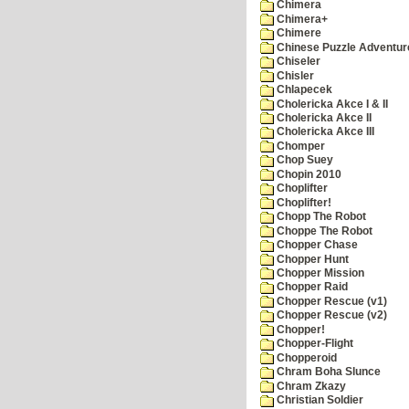
Chimera
Chimera+
Chimere
Chinese Puzzle Adventur
Chiseler
Chisler
Chlapecek
Cholericka Akce I & II
Cholericka Akce II
Cholericka Akce III
Chomper
Chop Suey
Chopin 2010
Choplifter
Choplifter!
Chopp The Robot
Choppe The Robot
Chopper Chase
Chopper Hunt
Chopper Mission
Chopper Raid
Chopper Rescue (v1)
Chopper Rescue (v2)
Chopper!
Chopper-Flight
Chopperoid
Chram Boha Slunce
Chram Zkazy
Christian Soldier