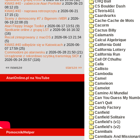
CHQ Ball
KWAS #40 - zabierzcie Atari Portfolio!
z 2026-06-23
CS Boulder Dash
08:12 (0)
KWAS #40 - naprawa retrosprzętu
z 2026-06-21
CTetris4G1
17:15 (1)
Caardvarks
Sceny z demosceny #7 z Bigerem i MBR
z 2026-
Cache-Cache de Mots
06-19 22:08 (0)
Cacorm
Atari Floppy Image Toolkit
z 2026-06-17 13:51 (9)
Spotkanie online z grupą LST
z 2026-06-16 16:32
Cactus Billy
(16)
Calamanis
Recoil zintegrowany z macOS
z 2026-06-13 21:34
Calcul Algebrique
(5)
KWAS #40 odbędzie się w Katowicach
z 2026-06-
California Gold
07 17:59 (25)
California Lottery
Commodore po atarowsku
z 2026-05-28 21:50 (21)
California Run
Urządzenie z rekordowo szybką transmisją SIO!
z
Call Of Cthulhu
2026-05-24 20:57 (116)
Calla
«« nowsze
starsze »»
Callisto
Cambodia
AtariOnline.pl na YouTube
Camel
Cameleon
Camelot
Camino Al Mundial
Can You Guess My Numb
Can't Quit
Candy Factory
Canfield
Canfield Solitaire
Canfield's (v1)
Canfield's (v2)
Cannibals
Pomocnik/Helper
Cannibals And Missionar