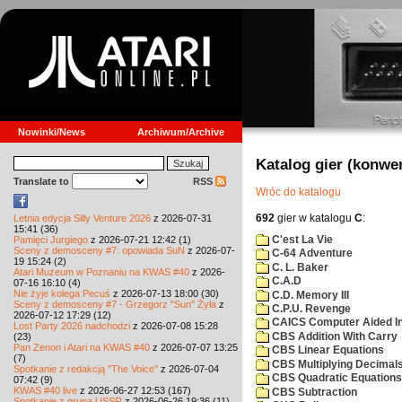
Nowinki/News
Archiwum/Archive
Katalog gier (konwe
Translate to
RSS
Wróc do katalogu
692
gier w katalogu
C
:
Letnia edycja Silly Venture 2026
z 2026-07-31
15:41 (36)
C'est La Vie
Pamięci Jurgiego
z 2026-07-21 12:42 (1)
Sceny z demosceny #7: opowiada SuN
z 2026-07-
C-64 Adventure
19 15:24 (2)
C. L. Baker
Atari Muzeum w Poznaniu na KWAS #40
z 2026-
C.A.D
07-16 16:10 (4)
Nie żyje kolega Pecuś
z 2026-07-13 18:00 (30)
C.D. Memory III
Sceny z demosceny #7 - Grzegorz "Sun" Żyła
z
C.P.U. Revenge
2026-07-12 17:29 (12)
CAICS Computer Aided Ins
Lost Party 2026 nadchodzi
z 2026-07-08 15:28
CBS Addition With Carry
(23)
Pan Zenon i Atari na KWAS #40
z 2026-07-07 13:25
CBS Linear Equations
(7)
CBS Multiplying Decimals
Spotkanie z redakcją "The Voice"
z 2026-07-04
CBS Quadratic Equations
07:42 (9)
KWAS #40 live
z 2026-06-27 12:53 (167)
CBS Subtraction
Spotkanie z grupą USSR
z 2026-06-26 19:36 (11)