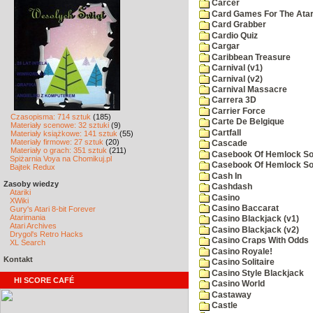
Carcer
Card Games For The Atar
Card Grabber
Cardio Quiz
Cargar
Caribbean Treasure
Carnival (v1)
Carnival (v2)
Carnival Massacre
Carrera 3D
Carrier Force
Czasopisma: 714 sztuk
(185)
Carte De Belgique
Materiały scenowe: 32 sztuki
(9)
Cartfall
Materiały książkowe: 141 sztuk
(55)
Materiały firmowe: 27 sztuk
(20)
Cascade
Materiały o grach: 351 sztuk
(211)
Casebook Of Hemlock Soa
Spiżarnia Voya na Chomikuj.pl
Casebook Of Hemlock Soa
Bajtek Redux
Cash In
Zasoby wiedzy
Cashdash
Atariki
Casino
XWiki
Casino Baccarat
Gury's Atari 8-bit Forever
Atarimania
Casino Blackjack (v1)
Atari Archives
Casino Blackjack (v2)
Drygol's Retro Hacks
Casino Craps With Odds
XL Search
Casino Royale!
Kontakt
Casino Solitaire
Casino Style Blackjack
HI SCORE CAFÉ
Casino World
Castaway
Castle