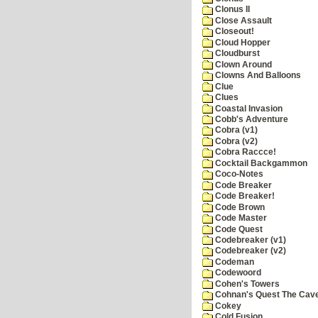
Clonus II
Close Assault
Closeout!
Cloud Hopper
Cloudburst
Clown Around
Clowns And Balloons
Clue
Clues
Coastal Invasion
Cobb's Adventure
Cobra (v1)
Cobra (v2)
Cobra Raccce!
Cocktail Backgammon
Coco-Notes
Code Breaker
Code Breaker!
Code Brown
Code Master
Code Quest
Codebreaker (v1)
Codebreaker (v2)
Codeman
Codewoord
Cohen's Towers
Cohnan's Quest The Cave
Cokey
Cold Fusion