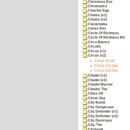
Christmas Eve
Chromatics
Chuckie Egg
Chutes (v1)
Chutes (v2)
Ciezarowka
Cimex Rex
Circle Of Richness
Circle Of Richness M4
Circo Bianco
Circuits
Circus (v1)
Circus (v2)
Circus (b).atr
Circus (v1).bas
Circus (v2).bas
Citadel (v1)
Citadel (v2)
Citadel Warrior
Citadel, The
Cities UK
Citron 3kg
City Bomb
City Dangerous
City Defender (v1)
City Defender (v2)
City Destroyer
City, The
Cityhawk