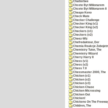
Chatterbee
Chcete Byt Milionarem
Chcete Byt Milionarem II
Cheapo Keno
Check Mate
Checker Challenge
Checker King (v1)
Checker King (v2)
Checkers (v1)
Checkers (v2)
Cheez-Wiz
Chefredakteur, Der
Chemia Reakcje Zobojetn
Chemistry Tutor, The
Chemistry Wizard
Cherry Harry II
Chess (v1)
Chess (v2)
Chess 7.0
Chessmaster 2000, The
Chicken (v1)
Chicken (v2)
Chicken (v3)
Chicken Chase
Chicken Microssing
Chicken Out
Chicken!
Chickens On The Freewa
Children, The