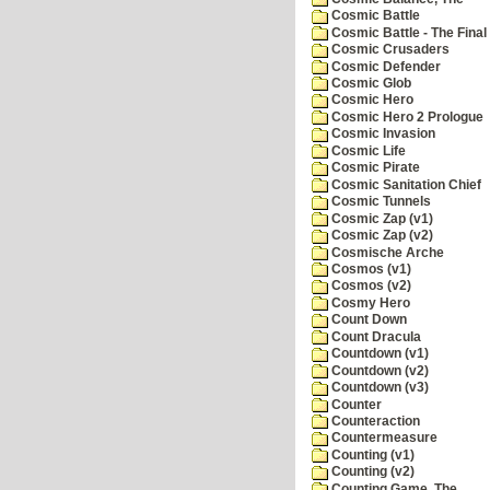
Cosmic Battle
Cosmic Battle - The Final 
Cosmic Crusaders
Cosmic Defender
Cosmic Glob
Cosmic Hero
Cosmic Hero 2 Prologue
Cosmic Invasion
Cosmic Life
Cosmic Pirate
Cosmic Sanitation Chief
Cosmic Tunnels
Cosmic Zap (v1)
Cosmic Zap (v2)
Cosmische Arche
Cosmos (v1)
Cosmos (v2)
Cosmy Hero
Count Down
Count Dracula
Countdown (v1)
Countdown (v2)
Countdown (v3)
Counter
Counteraction
Countermeasure
Counting (v1)
Counting (v2)
Counting Game, The