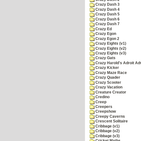
Crazy Dash 3
Crazy Dash 4
Crazy Dash 5
Crazy Dash 6
Crazy Dash 7
Crazy Ed
Crazy Egon
Crazy Egon 2
Crazy Eights (v1)
Crazy Eights (v2)
Crazy Eights (v3)
Crazy Gats
Crazy Harold's Adroit Ad
Crazy Kicker
Crazy Maze Race
Crazy Quader
Crazy Scooter
Crazy Vacation
Creature Creator
Credino
Creep
Creepers
Creepshow
Creepy Caverns
Crescent Solitaire
Cribbage (v1)
Cribbage (v2)
Cribbage (v3)
Cricket Maths