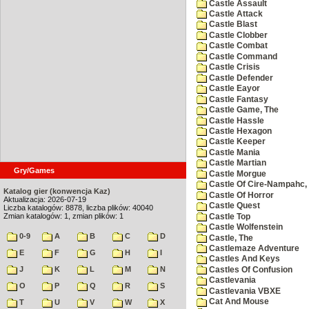
Castle Assault
Castle Attack
Castle Blast
Castle Clobber
Castle Combat
Castle Command
Castle Crisis
Castle Defender
Castle Eayor
Castle Fantasy
Castle Game, The
Castle Hassle
Castle Hexagon
Castle Keeper
Castle Mania
Castle Martian
Gry/Games
Castle Morgue
Castle Of Cire-Nampahc,
Katalog gier (konwencja Kaz)
Castle Of Horror
Aktualizacja: 2026-07-19
Castle Quest
Liczba katalogów: 8878, liczba plików: 40040
Zmian katalogów: 1, zmian plików: 1
Castle Top
Castle Wolfenstein
0-9
A
B
C
D
Castle, The
Castlemaze Adventure
E
F
G
H
I
Castles And Keys
J
K
L
M
N
Castles Of Confusion
Castlevania
O
P
Q
R
S
Castlevania VBXE
Cat And Mouse
T
U
V
W
X