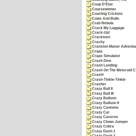
Coup D'Etat
Coursewinner
Courting Crickets
Cows And Bulls
Crab Nebula
Crack My Luggage
Crack-Up!
Crackmen
Cracky
Cranston Manor Adventu
Craps
Craps Simulator
Crash Dive
Crash Landing
Crash On The Meteroid C
Crash!
Crash-Tinkle-Tinkle
Crasher
Crazy Ball II
Crazy Ball III
Crazy Balloon
Crazy Balloon II
Crazy Cannons
Crazy Cat
Crazy Caverns
Crazy Clown Jumper
Crazy Cobra
Crazy Dash 1
Crazy Dash 2