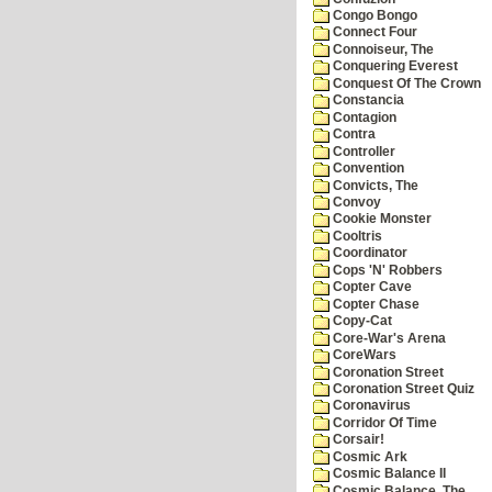
Congo Bongo
Connect Four
Connoiseur, The
Conquering Everest
Conquest Of The Crown
Constancia
Contagion
Contra
Controller
Convention
Convicts, The
Convoy
Cookie Monster
Cooltris
Coordinator
Cops 'N' Robbers
Copter Cave
Copter Chase
Copy-Cat
Core-War's Arena
CoreWars
Coronation Street
Coronation Street Quiz
Coronavirus
Corridor Of Time
Corsair!
Cosmic Ark
Cosmic Balance II
Cosmic Balance, The