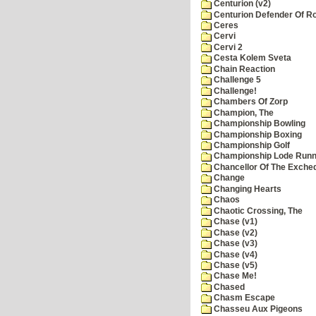
Centurion (v2)
Centurion Defender Of 
Ceres
Cervi
Cervi 2
Cesta Kolem Sveta
Chain Reaction
Challenge 5
Challenge!
Chambers Of Zorp
Champion, The
Championship Bowling
Championship Boxing
Championship Golf
Championship Lode Runn
Chancellor Of The Exche
Change
Changing Hearts
Chaos
Chaotic Crossing, The
Chase (v1)
Chase (v2)
Chase (v3)
Chase (v4)
Chase (v5)
Chase Me!
Chased
Chasm Escape
Chasseu Aux Pigeons