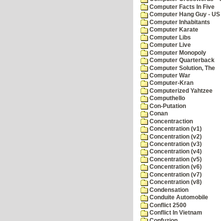
Computer Facts In Five
Computer Hang Guy - US 
Computer Inhabitants
Computer Karate
Computer Libs
Computer Live
Computer Monopoly
Computer Quarterback
Computer Solution, The
Computer War
Computer-Kran
Computerized Yahtzee
Computhello
Con-Putation
Conan
Concentraction
Concentration (v1)
Concentration (v2)
Concentration (v3)
Concentration (v4)
Concentration (v5)
Concentration (v6)
Concentration (v7)
Concentration (v8)
Condensation
Conduite Automobile
Conflict 2500
Conflict In Vietnam
Confuzion