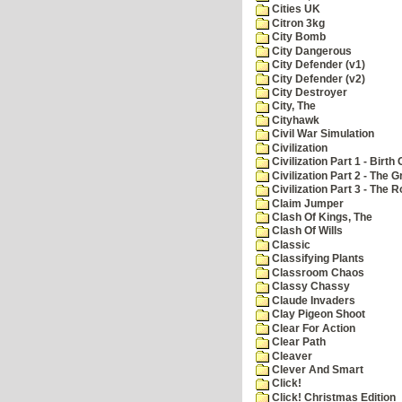
Cities UK
Citron 3kg
City Bomb
City Dangerous
City Defender (v1)
City Defender (v2)
City Destroyer
City, The
Cityhawk
Civil War Simulation
Civilization
Civilization Part 1 - Birth 
Civilization Part 2 - The 
Civilization Part 3 - The
Claim Jumper
Clash Of Kings, The
Clash Of Wills
Classic
Classifying Plants
Classroom Chaos
Classy Chassy
Claude Invaders
Clay Pigeon Shoot
Clear For Action
Clear Path
Cleaver
Clever And Smart
Click!
Click! Christmas Edition