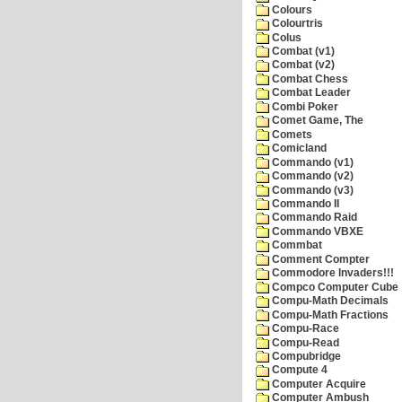
Colours
Colourtris
Colus
Combat (v1)
Combat (v2)
Combat Chess
Combat Leader
Combi Poker
Comet Game, The
Comets
Comicland
Commando (v1)
Commando (v2)
Commando (v3)
Commando II
Commando Raid
Commando VBXE
Commbat
Comment Compter
Commodore Invaders!!!
Compco Computer Cube
Compu-Math Decimals
Compu-Math Fractions
Compu-Race
Compu-Read
Compubridge
Compute 4
Computer Acquire
Computer Ambush