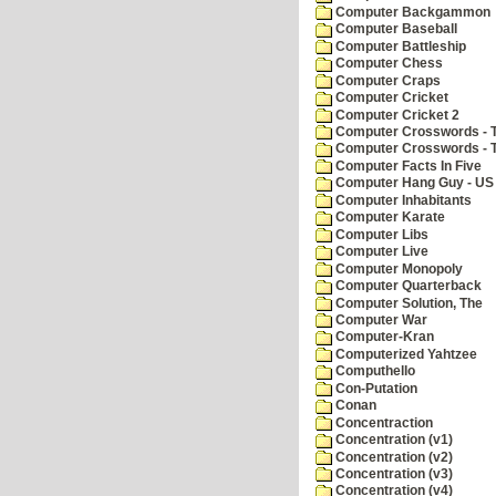
Computer Backgammon
Computer Baseball
Computer Battleship
Computer Chess
Computer Craps
Computer Cricket
Computer Cricket 2
Computer Crosswords - T
Computer Crosswords - 
Computer Facts In Five
Computer Hang Guy - US 
Computer Inhabitants
Computer Karate
Computer Libs
Computer Live
Computer Monopoly
Computer Quarterback
Computer Solution, The
Computer War
Computer-Kran
Computerized Yahtzee
Computhello
Con-Putation
Conan
Concentraction
Concentration (v1)
Concentration (v2)
Concentration (v3)
Concentration (v4)