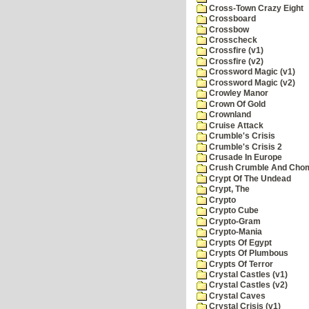
Cross-Town Crazy Eight
Crossboard
Crossbow
Crosscheck
Crossfire (v1)
Crossfire (v2)
Crossword Magic (v1)
Crossword Magic (v2)
Crowley Manor
Crown Of Gold
Crownland
Cruise Attack
Crumble's Crisis
Crumble's Crisis 2
Crusade In Europe
Crush Crumble And Cho
Crypt Of The Undead
Crypt, The
Crypto
Crypto Cube
Crypto-Gram
Crypto-Mania
Crypts Of Egypt
Crypts Of Plumbous
Crypts Of Terror
Crystal Castles (v1)
Crystal Castles (v2)
Crystal Caves
Crystal Crisis (v1)