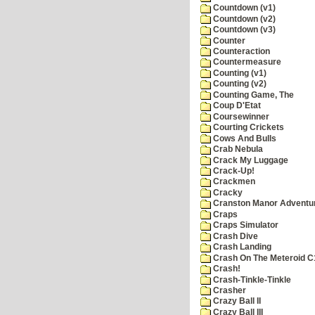
Countdown (v1)
Countdown (v2)
Countdown (v3)
Counter
Counteraction
Countermeasure
Counting (v1)
Counting (v2)
Counting Game, The
Coup D'Etat
Coursewinner
Courting Crickets
Cows And Bulls
Crab Nebula
Crack My Luggage
Crack-Up!
Crackmen
Cracky
Cranston Manor Adventu
Craps
Craps Simulator
Crash Dive
Crash Landing
Crash On The Meteroid C
Crash!
Crash-Tinkle-Tinkle
Crasher
Crazy Ball II
Crazy Ball III