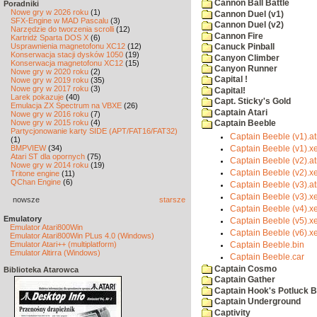
Cannon Ball Battle
Poradniki
Nowe gry w 2026 roku
(1)
Cannon Duel (v1)
SFX-Engine w MAD Pascalu
(3)
Cannon Duel (v2)
Narzędzie do tworzenia scrolli
(12)
Cannon Fire
Kartridż Sparta DOS X
(6)
Usprawnienia magnetofonu XC12
(12)
Canuck Pinball
Konserwacja stacji dysków 1050
(19)
Canyon Climber
Konserwacja magnetofonu XC12
(15)
Canyon Runner
Nowe gry w 2020 roku
(2)
Capital !
Nowe gry w 2019 roku
(35)
Nowe gry w 2017 roku
(3)
Capital!
Larek pokazuje
(40)
Capt. Sticky's Gold
Emulacja ZX Spectrum na VBXE
(26)
Captain Atari
Nowe gry w 2016 roku
(7)
Nowe gry w 2015 roku
(4)
Captain Beeble
Partycjonowanie karty SIDE (APT/FAT16/FAT32)
Captain Beeble (v1).at
(1)
BMPVIEW
(34)
Captain Beeble (v1).x
Atari ST dla opornych
(75)
Captain Beeble (v2).at
Nowe gry w 2014 roku
(19)
Captain Beeble (v2).x
Tritone engine
(11)
QChan Engine
(6)
Captain Beeble (v3).at
Captain Beeble (v3).x
nowsze
starsze
Captain Beeble (v4).x
Emulatory
Captain Beeble (v5).x
Emulator Atari800Win
Captain Beeble (v6).x
Emulator Atari800Win PLus 4.0 (Windows)
Emulator Atari++ (multiplatform)
Captain Beeble.bin
Emulator Altirra (Windows)
Captain Beeble.car
Captain Cosmo
Biblioteka Atarowca
Captain Gather
Captain Hook's Potluck B
Captain Underground
Captivity