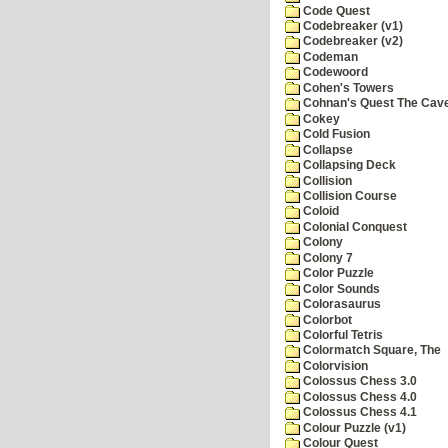
Code Quest
Codebreaker (v1)
Codebreaker (v2)
Codeman
Codewoord
Cohen's Towers
Cohnan's Quest The Cave
Cokey
Cold Fusion
Collapse
Collapsing Deck
Collision
Collision Course
Coloid
Colonial Conquest
Colony
Colony 7
Color Puzzle
Color Sounds
Colorasaurus
Colorbot
Colorful Tetris
Colormatch Square, The
Colorvision
Colossus Chess 3.0
Colossus Chess 4.0
Colossus Chess 4.1
Colour Puzzle (v1)
Colour Quest