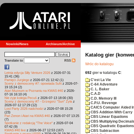
Nowinki/News
Archiwum/Archive
Katalog gier (konwe
Translate to
RSS
Wróc do katalogu
692
gier w katalogu
C
:
Letnia edycja Silly Venture 2026
z 2026-07-31
15:41 (36)
C'est La Vie
Pamięci Jurgiego
z 2026-07-21 12:42 (1)
Sceny z demosceny #7: opowiada SuN
z 2026-07-
C-64 Adventure
19 15:24 (2)
C. L. Baker
Atari Muzeum w Poznaniu na KWAS #40
z 2026-
C.A.D
07-16 16:10 (4)
Nie żyje kolega Pecuś
z 2026-07-13 18:00 (30)
C.D. Memory III
Sceny z demosceny #7 - Grzegorz "Sun" Żyła
z
C.P.U. Revenge
2026-07-12 17:29 (12)
CAICS Computer Aided Ins
Lost Party 2026 nadchodzi
z 2026-07-08 15:28
CBS Addition With Carry
(23)
Pan Zenon i Atari na KWAS #40
z 2026-07-07 13:25
CBS Linear Equations
(7)
CBS Multiplying Decimals
Spotkanie z redakcją "The Voice"
z 2026-07-04
CBS Quadratic Equations
07:42 (9)
KWAS #40 live
z 2026-06-27 12:53 (167)
CBS Subtraction
Spotkanie z grupą USSR
z 2026-06-26 19:36 (11)