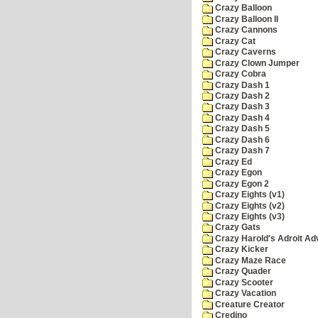
Crazy Balloon
Crazy Balloon II
Crazy Cannons
Crazy Cat
Crazy Caverns
Crazy Clown Jumper
Crazy Cobra
Crazy Dash 1
Crazy Dash 2
Crazy Dash 3
Crazy Dash 4
Crazy Dash 5
Crazy Dash 6
Crazy Dash 7
Crazy Ed
Crazy Egon
Crazy Egon 2
Crazy Eights (v1)
Crazy Eights (v2)
Crazy Eights (v3)
Crazy Gats
Crazy Harold's Adroit Ad
Crazy Kicker
Crazy Maze Race
Crazy Quader
Crazy Scooter
Crazy Vacation
Creature Creator
Credino