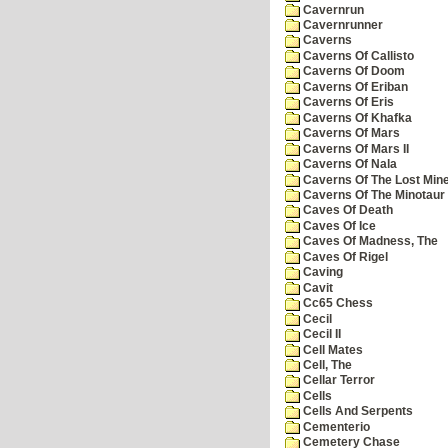
Cavernrun
Cavernrunner
Caverns
Caverns Of Callisto
Caverns Of Doom
Caverns Of Eriban
Caverns Of Eris
Caverns Of Khafka
Caverns Of Mars
Caverns Of Mars II
Caverns Of Nala
Caverns Of The Lost Min
Caverns Of The Minotaur
Caves Of Death
Caves Of Ice
Caves Of Madness, The
Caves Of Rigel
Caving
Cavit
Cc65 Chess
Cecil
Cecil II
Cell Mates
Cell, The
Cellar Terror
Cells
Cells And Serpents
Cementerio
Cemetery Chase