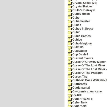
Crystal Crisis (v2)
Crystal Raider
Ctulhi's Betrayal
Cubby Holes
Cube
Cubemeister
Cubes
Cubes In Space
Cubic
Cubic Games
Cubico
Cubo Magique
Culmins
Cultivation
Cup Dash 4
Current Events
Curse Of Crowley Manor
Curse Of The Lost Miner
Curse Of The Lost Miner
Curse Of The Pharaoh
Curse, The
Cuthbert Goes Walkabou
Cutthroats
Cuttlemania!
Cwiczenia chemiczne
Cy-Kill
Cyber Puzzle II
CyberTank
Cybernoid