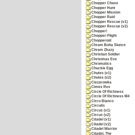
Chopper Chase
Chopper Hunt
Chopper Mission
Chopper Raid
Chopper Rescue (v1)
Chopper Rescue (v2)
Chopper!
Chopper-Flight
Chopperoid
Chram Boha Slunce
Chram Zkazy
Christian Soldier
Christmas Eve
Chromatics
Chuckie Egg
Chutes (v1)
Chutes (v2)
Ciezarowka
Cimex Rex
Circle Of Richness
Circle Of Richness M4
Circo Bianco
Circuits
Circus (v1)
Circus (v2)
Citadel (v1)
Citadel (v2)
Citadel Warrior
Citadel, The