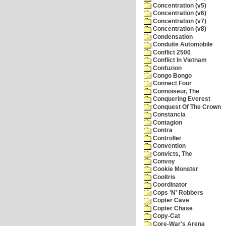
Concentration (v5)
Concentration (v6)
Concentration (v7)
Concentration (v8)
Condensation
Conduite Automobile
Conflict 2500
Conflict In Vietnam
Confuzion
Congo Bongo
Connect Four
Connoiseur, The
Conquering Everest
Conquest Of The Crown
Constancia
Contagion
Contra
Controller
Convention
Convicts, The
Convoy
Cookie Monster
Cooltris
Coordinator
Cops 'N' Robbers
Copter Cave
Copter Chase
Copy-Cat
Core-War's Arena