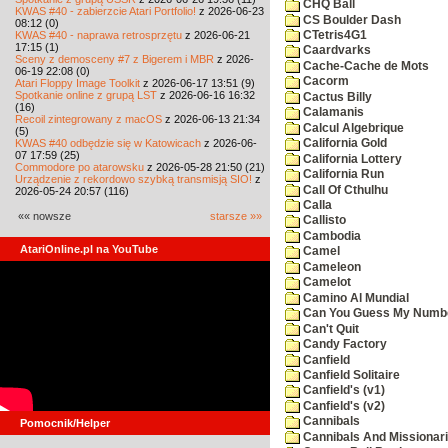
CHQ Ball
KWAS #40 - zabierzcie Atari Portfolio!
z 2026-06-23
CS Boulder Dash
08:12 (0)
KWAS #40 - naprawa retrosprzętu
z 2026-06-21
CTetris4G1
17:15 (1)
Caardvarks
Sceny z demosceny #7 z Bigerem i MBR
z 2026-
Cache-Cache de Mots
06-19 22:08 (0)
Cacorm
Atari Floppy Image Toolkit
z 2026-06-17 13:51 (9)
Spotkanie online z grupą LST
z 2026-06-16 16:32
Cactus Billy
(16)
Calamanis
Recoil zintegrowany z macOS
z 2026-06-13 21:34
Calcul Algebrique
(5)
KWAS #40 odbędzie się w Katowicach
z 2026-06-
California Gold
07 17:59 (25)
California Lottery
Commodore po atarowsku
z 2026-05-28 21:50 (21)
California Run
Urządzenie z rekordowo szybką transmisją SIO!
z
Call Of Cthulhu
2026-05-24 20:57 (116)
Calla
«« nowsze
starsze »»
Callisto
Cambodia
AtariOnline.pl na YouTube
Camel
Cameleon
Camelot
Camino Al Mundial
Can You Guess My Numb
Can't Quit
Candy Factory
Canfield
Canfield Solitaire
Canfield's (v1)
Canfield's (v2)
Cannibals
Pomocnik/Helper
Cannibals And Missionar