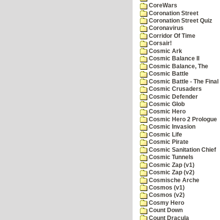
CoreWars
Coronation Street
Coronation Street Quiz
Coronavirus
Corridor Of Time
Corsair!
Cosmic Ark
Cosmic Balance II
Cosmic Balance, The
Cosmic Battle
Cosmic Battle - The Final 
Cosmic Crusaders
Cosmic Defender
Cosmic Glob
Cosmic Hero
Cosmic Hero 2 Prologue
Cosmic Invasion
Cosmic Life
Cosmic Pirate
Cosmic Sanitation Chief
Cosmic Tunnels
Cosmic Zap (v1)
Cosmic Zap (v2)
Cosmische Arche
Cosmos (v1)
Cosmos (v2)
Cosmy Hero
Count Down
Count Dracula