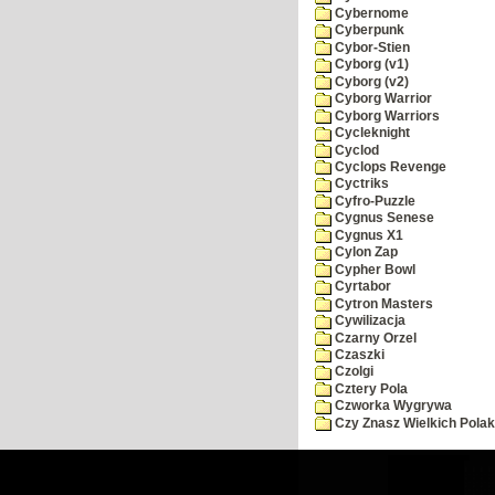
Cybernome
Cyberpunk
Cybor-Stien
Cyborg (v1)
Cyborg (v2)
Cyborg Warrior
Cyborg Warriors
Cycleknight
Cyclod
Cyclops Revenge
Cyctriks
Cyfro-Puzzle
Cygnus Senese
Cygnus X1
Cylon Zap
Cypher Bowl
Cyrtabor
Cytron Masters
Cywilizacja
Czarny Orzel
Czaszki
Czolgi
Cztery Pola
Czworka Wygrywa
Czy Znasz Wielkich Pola