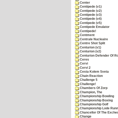
Center
Centipede (v1)
Centipede (v2)
Centipede (v3)
Centipede (v4)
Centipede (v5)
Centipede Emulator
Centipede!
Centment
Centrale Nucleaire
Centre Shot Split
Centurion (v1)
Centurion (v2)
Centurion Defender Of 
Ceres
Cervi
Cervi 2
Cesta Kolem Sveta
Chain Reaction
Challenge 5
Challenge!
Chambers Of Zorp
Champion, The
Championship Bowling
Championship Boxing
Championship Golf
Championship Lode Runn
Chancellor Of The Exche
Change