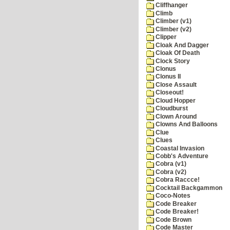
Cliffhanger
Climb
Climber (v1)
Climber (v2)
Clipper
Cloak And Dagger
Cloak Of Death
Clock Story
Clonus
Clonus II
Close Assault
Closeout!
Cloud Hopper
Cloudburst
Clown Around
Clowns And Balloons
Clue
Clues
Coastal Invasion
Cobb's Adventure
Cobra (v1)
Cobra (v2)
Cobra Raccce!
Cocktail Backgammon
Coco-Notes
Code Breaker
Code Breaker!
Code Brown
Code Master