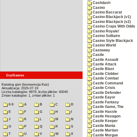
Cashdash
Casino
Casino Baccarat
Casino Blackjack (v1)
Casino Blackjack (v2)
Casino Craps With Odds
Casino Royale!
Casino Solitaire
Casino Style Blackjack
Casino World
Castaway
Castle
Castle Assault
Castle Attack
Castle Blast
Castle Clobber
Gry/Games
Castle Combat
Castle Command
Katalog gier (konwencja Kaz)
Castle Crisis
Aktualizacja: 2026-07-19
Liczba katalogów: 8878, liczba plików: 40040
Castle Defender
Zmian katalogów: 1, zmian plików: 1
Castle Eayor
Castle Fantasy
0-9
A
B
C
D
Castle Game, The
Castle Hassle
E
F
G
H
I
Castle Hexagon
J
K
L
M
N
Castle Keeper
Castle Mania
O
P
Q
R
S
Castle Martian
T
U
V
W
X
Castle Morgue