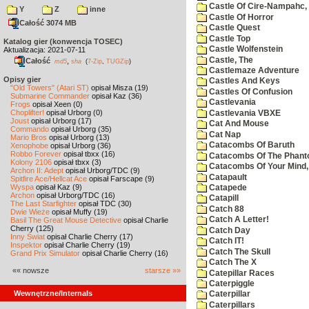
Castle Of Cire-Nampahc,
Y
Z
inne
Castle Of Horror
Całość 3074 MB
Castle Quest
Castle Top
Katalog gier (konwencja TOSEC)
Castle Wolfenstein
Aktualizacja: 2021-07-11
Castle, The
Całość
,
md5
sha
(
7-Zip
,
TUGZip
)
Castlemaze Adventure
Opisy gier
Castles And Keys
"Old Towers" (Atari ST)
opisał Misza (19)
Castles Of Confusion
Submarine Commander
opisał Kaz (36)
Castlevania
Frogs
opisał Xeen (0)
Choplifter!
opisał Urborg (0)
Castlevania VBXE
Joust
opisał Urborg (17)
Cat And Mouse
Commando
opisał Urborg (35)
Cat Nap
Mario Bros
opisał Urborg (13)
Catacombs Of Baruth
Xenophobe
opisał Urborg (36)
Robbo Forever
opisał tbxx (16)
Catacombs Of The Phan
Kolony 2106
opisał tbxx (3)
Catacombs Of Your Mind,
Archon II: Adept
opisał Urborg/TDC (9)
Catapault
Spitfire Ace/Hellcat Ace
opisał Farscape (9)
Wyspa
opisał Kaz (9)
Catapede
Archon
opisał Urborg/TDC (16)
Catapill
The Last Starfighter
opisał TDC (30)
Catch 88
Dwie Wieże
opisał Muffy (19)
Catch A Letter!
Basil The Great Mouse Detective
opisał Charlie
Cherry (125)
Catch Day
Inny Świat
opisał Charlie Cherry (17)
Catch IT!
Inspektor
opisał Charlie Cherry (19)
Catch The Skull
Grand Prix Simulator
opisał Charlie Cherry (16)
Catch The X
«« nowsze
starsze »»
Catepillar Races
Caterpiggle
Wewnętrzne/Internals
Caterpillar
Caterpillars