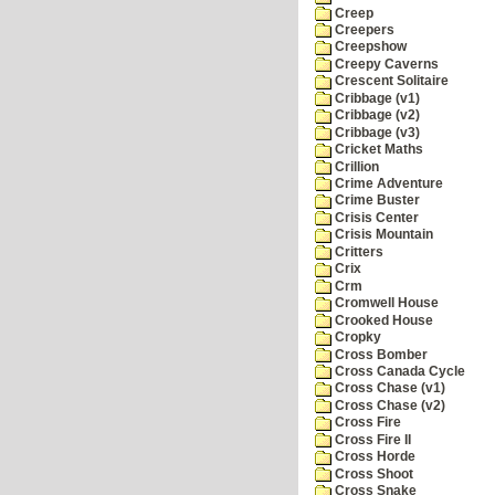
Creep
Creepers
Creepshow
Creepy Caverns
Crescent Solitaire
Cribbage (v1)
Cribbage (v2)
Cribbage (v3)
Cricket Maths
Crillion
Crime Adventure
Crime Buster
Crisis Center
Crisis Mountain
Critters
Crix
Crm
Cromwell House
Crooked House
Cropky
Cross Bomber
Cross Canada Cycle
Cross Chase (v1)
Cross Chase (v2)
Cross Fire
Cross Fire II
Cross Horde
Cross Shoot
Cross Snake