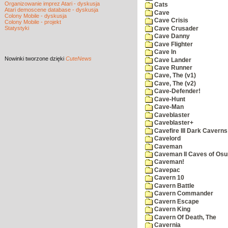
Organizowanie imprez Atari - dyskusja
Cats
Atari demoscene database - dyskusja
Cave
Colony Mobile - dyskusja
Cave Crisis
Colony Mobile - projekt
Statystyki
Cave Crusader
Cave Danny
Cave Flighter
Cave In
Nowinki
tworzone dzięki
CuteNews
Cave Lander
Cave Runner
Cave, The (v1)
Cave, The (v2)
Cave-Defender!
Cave-Hunt
Cave-Man
Caveblaster
Caveblaster+
Cavefire III Dark Caverns
Cavelord
Caveman
Caveman II Caves of Os
Caveman!
Cavepac
Cavern 10
Cavern Battle
Cavern Commander
Cavern Escape
Cavern King
Cavern Of Death, The
Cavernia