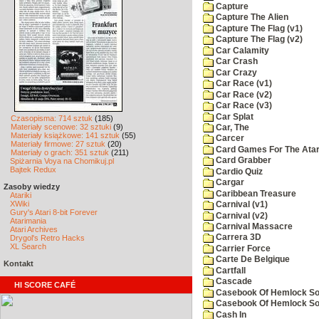
Capture
Capture The Alien
Capture The Flag (v1)
Capture The Flag (v2)
Car Calamity
Car Crash
Car Crazy
Car Race (v1)
Car Race (v2)
Car Race (v3)
Car Splat
Czasopisma: 714 sztuk
(185)
Materiały scenowe: 32 sztuki
(9)
Car, The
Materiały książkowe: 141 sztuk
(55)
Carcer
Materiały firmowe: 27 sztuk
(20)
Card Games For The Atar
Materiały o grach: 351 sztuk
(211)
Card Grabber
Spiżarnia Voya na Chomikuj.pl
Bajtek Redux
Cardio Quiz
Cargar
Zasoby wiedzy
Caribbean Treasure
Atariki
XWiki
Carnival (v1)
Gury's Atari 8-bit Forever
Carnival (v2)
Atarimania
Carnival Massacre
Atari Archives
Carrera 3D
Drygol's Retro Hacks
XL Search
Carrier Force
Carte De Belgique
Kontakt
Cartfall
Cascade
HI SCORE CAFÉ
Casebook Of Hemlock Soa
Casebook Of Hemlock Soa
Cash In