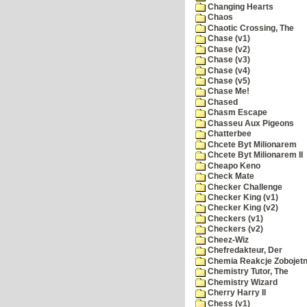
Changing Hearts
Chaos
Chaotic Crossing, The
Chase (v1)
Chase (v2)
Chase (v3)
Chase (v4)
Chase (v5)
Chase Me!
Chased
Chasm Escape
Chasseu Aux Pigeons
Chatterbee
Chcete Byt Milionarem
Chcete Byt Milionarem II
Cheapo Keno
Check Mate
Checker Challenge
Checker King (v1)
Checker King (v2)
Checkers (v1)
Checkers (v2)
Cheez-Wiz
Chefredakteur, Der
Chemia Reakcje Zobojetn
Chemistry Tutor, The
Chemistry Wizard
Cherry Harry II
Chess (v1)