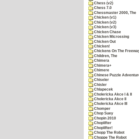
Chess (v2)
Chess 7.0
Chessmaster 2000, The
Chicken (v1)
Chicken (v2)
Chicken (v3)
Chicken Chase
Chicken Microssing
Chicken Out
Chicken!
Chickens On The Freewa
Children, The
Chimera
Chimera+
Chimere
Chinese Puzzle Adventur
Chiseler
Chisler
Chlapecek
Cholericka Akce I & II
Cholericka Akce II
Cholericka Akce III
Chomper
Chop Suey
Chopin 2010
Choplifter
Choplifter!
Chopp The Robot
Choppe The Robot