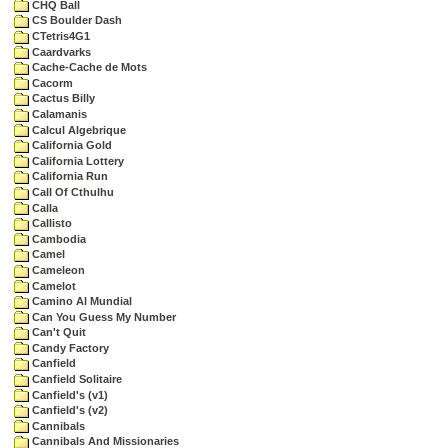
CHQ Ball
CS Boulder Dash
CTetris4G1
Caardvarks
Cache-Cache de Mots
Cacorm
Cactus Billy
Calamanis
Calcul Algebrique
California Gold
California Lottery
California Run
Call Of Cthulhu
Calla
Callisto
Cambodia
Camel
Cameleon
Camelot
Camino Al Mundial
Can You Guess My Number
Can't Quit
Candy Factory
Canfield
Canfield Solitaire
Canfield's (v1)
Canfield's (v2)
Cannibals
Cannibals And Missionaries