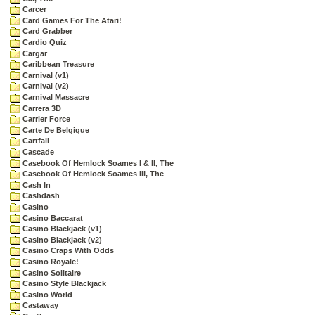
Carcer
Card Games For The Atari!
Card Grabber
Cardio Quiz
Cargar
Caribbean Treasure
Carnival (v1)
Carnival (v2)
Carnival Massacre
Carrera 3D
Carrier Force
Carte De Belgique
Cartfall
Cascade
Casebook Of Hemlock Soames I & II, The
Casebook Of Hemlock Soames III, The
Cash In
Cashdash
Casino
Casino Baccarat
Casino Blackjack (v1)
Casino Blackjack (v2)
Casino Craps With Odds
Casino Royale!
Casino Solitaire
Casino Style Blackjack
Casino World
Castaway