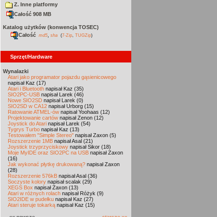
Z. Inne platformy
Całość 908 MB
Katalog użytków (konwencja TOSEC)
Całość
,
md5
sha
(
7-Zip
,
TUGZip
)
Sprzęt/Hardware
Wynalazki
Atari jako programator pojazdu gąsienicowego
napisał Kaz (17)
Atari i Bluetooth
napisał Kaz (35)
SIO2PC-USB
napisał Larek (46)
Nowe SIO2SD
napisał Larek (0)
SIO2SD w CA12
napisał Urborg (15)
Ratowanie ATMEL-ów
napisał Yoohaas (12)
Projektowanie cartów
napisał Zenon (12)
Joystick do Atari
napisał Larek (54)
Tygrys Turbo
napisał Kaz (13)
Testowałem "Simple Stereo"
napisał Zaxon (5)
Rozszerzenie 1MB
napisał Asal (21)
Joystick trzyprzyciskowy
napisał Sikor (18)
Moje MyIDE oraz SIO2PC na USB
napisał Zaxon
(16)
Jak wykonać płytkę drukowaną?
napisał Zaxon
(28)
Rozszerzenie 576kB
napisał Asal (36)
Soczyste kolory
napisał scalak (29)
XEGS Box
napisał Zaxon (13)
Atari w różnych rolach
napisał Różyk (9)
SIO2IDE w pudełku
napisał Kaz (27)
Atari steruje tokarką
napisał Kaz (15)