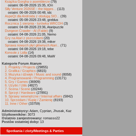
Książka Gorgha o asemblerze
(79)
ostatni: 06-08-2026 15:35, tOri
Silly Venture 2026SE - the bigges...
(113)
ostatni: 06-08-2026 00:48, tdc
AspeQt dla Androida z obsługą SIO...
(39)
ostatni: 05-08-2026 23:48, greblus
Rocznica 1 sierpnia - turówka WRCOH
(3)
ostatni: 04-08-2026 23:36, Ataripuzzle
Dungeon Crawler - AI (Fable)
(9)
ostatni: 04-08-2026 21:05, Nemo
Gry na Atari z pszczołami
(20)
ostatni: 04-08-2026 19:38, miker
Sprawa nowych płyt głównych Atari...
(71)
ostatni: 04-08-2026 19:18, tebe
Konsole z Lidla
(14)
ostatni: 04-08-2026 09:48, MaW
Kategorie Forum Atarum
1. Projekty / Projects
(29855)
2. Grafika / Graphics
(6815)
3. Muzyka i dźwięk / Music and sound
(8058)
4. Programowanie / Programming
(13171)
5. Gry / Games
(36909)
6. Użytki / Utils
(4827)
7. Scena / Scene
(20244)
8. Sprzęt / Hardware
(27891)
9. Sprawy wewnętrzne / Internal affairs
(5842)
10. Sprzedam / Kupię / Zamienię
(8193)
11. Inne / Other
(33759)
Administratorzy:
Adam, Cyprian, Jhusak, Kaz
Użytkowników:
3073
Ostatnio zarejestrowany:
romasso22
Postów ostatniej doby:
13
Spotkania i zloty/Meetings & Parties