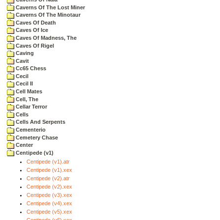
Caverns Of The Lost Miner
Caverns Of The Minotaur
Caves Of Death
Caves Of Ice
Caves Of Madness, The
Caves Of Rigel
Caving
Cavit
Cc65 Chess
Cecil
Cecil II
Cell Mates
Cell, The
Cellar Terror
Cells
Cells And Serpents
Cementerio
Cemetery Chase
Center
Centipede (v1)
Centipede (v1).atr
Centipede (v1).xex
Centipede (v2).atr
Centipede (v2).xex
Centipede (v3).xex
Centipede (v4).xex
Centipede (v5).xex