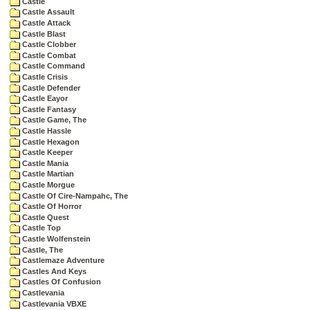
Castle
Castle Assault
Castle Attack
Castle Blast
Castle Clobber
Castle Combat
Castle Command
Castle Crisis
Castle Defender
Castle Eayor
Castle Fantasy
Castle Game, The
Castle Hassle
Castle Hexagon
Castle Keeper
Castle Mania
Castle Martian
Castle Morgue
Castle Of Cire-Nampahc, The
Castle Of Horror
Castle Quest
Castle Top
Castle Wolfenstein
Castle, The
Castlemaze Adventure
Castles And Keys
Castles Of Confusion
Castlevania
Castlevania VBXE