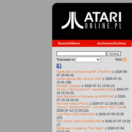
Nowinki/News
Archiwum/Archive
Translate to
RSS
Spotkanie z demosceną #9: STeel/Tori
z 2026-08-
07 20:49 (0)
Letnia edycja Silly Venture 2026
z 2026-07-31
15:41 (38)
Pamięci Jurgiego
z 2026-07-21 12:42 (1)
Sceny z demosceny #7: opowiada SuN
z 2026-07-
19 15:24 (2)
Atari Muzeum w Poznaniu na KWAS #40
z 2026-
07-16 16:10 (4)
Nie żyje kolega Pecuś
z 2026-07-13 18:00 (30)
Sceny z demosceny #7 - Grzegorz "Sun" Żyła
z
2026-07-12 17:29 (12)
Lost Party 2026 nadchodzi
z 2026-07-08 15:28
(23)
Pan Zenon i Atari na KWAS #40
z 2026-07-07 13:25
(7)
Spotkanie z redakcją "The Voice"
z 2026-07-04
07:42 (9)