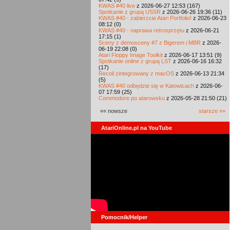
KWAS #40 live
z 2026-06-27 12:53 (167)
Spotkanie z grupą USSR
z 2026-06-26 19:36 (11)
KWAS #40 - zabierzcie Atari Portfolio!
z 2026-06-23
08:12 (0)
KWAS #40 - naprawa retrosprzętu
z 2026-06-21
17:15 (1)
Sceny z demosceny #7 z Bigerem i MBR
z 2026-
06-19 22:08 (0)
Atari Floppy Image Toolkit
z 2026-06-17 13:51 (9)
Spotkanie online z grupą LST
z 2026-06-16 16:32
(17)
Recoil zintegrowany z macOS
z 2026-06-13 21:34
(5)
KWAS #40 odbędzie się w Katowicach
z 2026-06-
07 17:59 (25)
Commodore po atarowsku
z 2026-05-28 21:50 (21)
«« nowsze
starsze »»
AtariOnline.pl na YouTube
Pomocnik/Helper