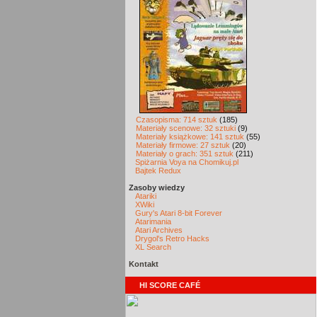
Czasopisma: 714 sztuk
(185)
Materiały scenowe: 32 sztuki
(9)
Materiały książkowe: 141 sztuk
(55)
Materiały firmowe: 27 sztuk
(20)
Materiały o grach: 351 sztuk
(211)
Spiżarnia Voya na Chomikuj.pl
Bajtek Redux
Zasoby wiedzy
Atariki
XWiki
Gury's Atari 8-bit Forever
Atarimania
Atari Archives
Drygol's Retro Hacks
XL Search
Kontakt
HI SCORE CAFÉ