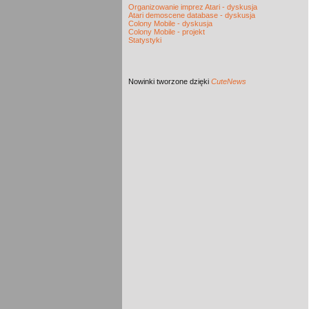
Organizowanie imprez Atari - dyskusja
Atari demoscene database - dyskusja
Colony Mobile - dyskusja
Colony Mobile - projekt
Statystyki
Nowinki
tworzone dzięki
CuteNews