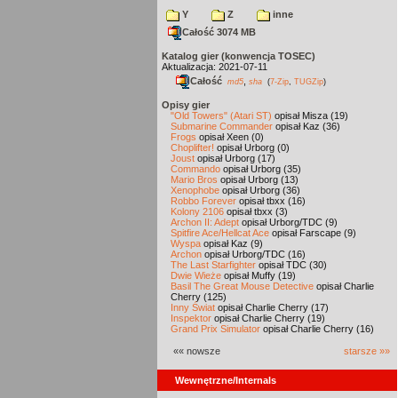
Y
Z
inne
Całość 3074 MB
Katalog gier (konwencja TOSEC)
Aktualizacja: 2021-07-11
Całość
,
md5
sha
(
7-Zip
,
TUGZip
)
Opisy gier
"Old Towers" (Atari ST)
opisał Misza (19)
Submarine Commander
opisał Kaz (36)
Frogs
opisał Xeen (0)
Choplifter!
opisał Urborg (0)
Joust
opisał Urborg (17)
Commando
opisał Urborg (35)
Mario Bros
opisał Urborg (13)
Xenophobe
opisał Urborg (36)
Robbo Forever
opisał tbxx (16)
Kolony 2106
opisał tbxx (3)
Archon II: Adept
opisał Urborg/TDC (9)
Spitfire Ace/Hellcat Ace
opisał Farscape (9)
Wyspa
opisał Kaz (9)
Archon
opisał Urborg/TDC (16)
The Last Starfighter
opisał TDC (30)
Dwie Wieże
opisał Muffy (19)
Basil The Great Mouse Detective
opisał Charlie
Cherry (125)
Inny Świat
opisał Charlie Cherry (17)
Inspektor
opisał Charlie Cherry (19)
Grand Prix Simulator
opisał Charlie Cherry (16)
«« nowsze
starsze »»
Wewnętrzne/Internals