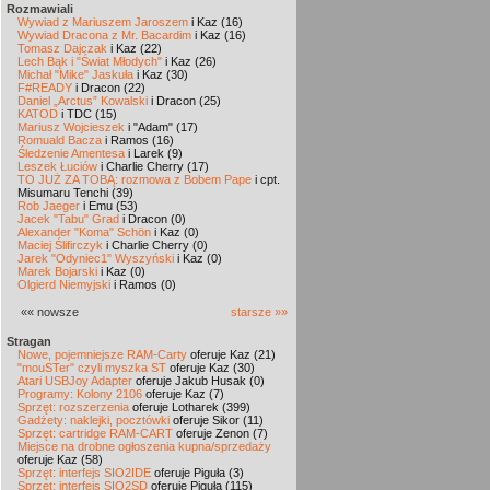
Rozmawiali
Wywiad z Mariuszem Jaroszem
i Kaz (16)
Wywiad Dracona z Mr. Bacardim
i Kaz (16)
Tomasz Dajczak
i Kaz (22)
Lech Bąk i "Świat Młodych"
i Kaz (26)
Michał "Mike" Jaskuła
i Kaz (30)
F#READY
i Dracon (22)
Daniel „Arctus” Kowalski
i Dracon (25)
KATOD
i TDC (15)
Mariusz Wojcieszek
i "Adam" (17)
Romuald Bacza
i Ramos (16)
Śledzenie Amentesa
i Larek (9)
Leszek Łuciów
i Charlie Cherry (17)
TO JUŻ ZA TOBĄ: rozmowa z Bobem Pape
i cpt.
Misumaru Tenchi (39)
Rob Jaeger
i Emu (53)
Jacek "Tabu" Grad
i Dracon (0)
Alexander "Koma" Schön
i Kaz (0)
Maciej Ślifirczyk
i Charlie Cherry (0)
Jarek "Odyniec1" Wyszyński
i Kaz (0)
Marek Bojarski
i Kaz (0)
Olgierd Niemyjski
i Ramos (0)
«« nowsze
starsze »»
Stragan
Nowe, pojemniejsze RAM-Carty
oferuje Kaz (21)
"mouSTer" czyli myszka ST
oferuje Kaz (30)
Atari USBJoy Adapter
oferuje Jakub Husak (0)
Programy: Kolony 2106
oferuje Kaz (7)
Sprzęt: rozszerzenia
oferuje Lotharek (399)
Gadżety: naklejki, pocztówki
oferuje Sikor (11)
Sprzęt: cartridge RAM-CART
oferuje Zenon (7)
Miejsce na drobne ogłoszenia kupna/sprzedaży
oferuje Kaz (58)
Sprzęt: interfejs SIO2IDE
oferuje Piguła (3)
Sprzęt: interfejs SIO2SD
oferuje Piguła (115)