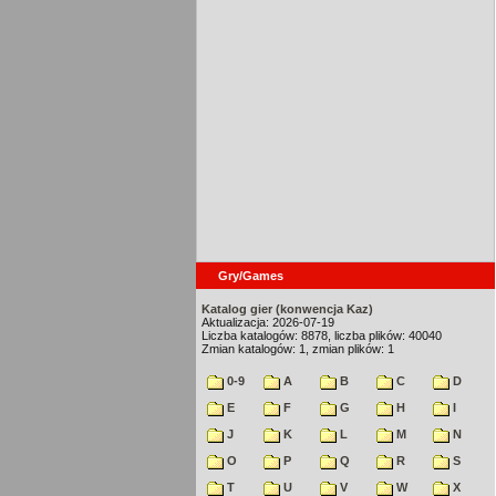
Gry/Games
Katalog gier (konwencja Kaz)
Aktualizacja: 2026-07-19
Liczba katalogów: 8878, liczba plików: 40040
Zmian katalogów: 1, zmian plików: 1
0-9
A
B
C
D
E
F
G
H
I
J
K
L
M
N
O
P
Q
R
S
T
U
V
W
X