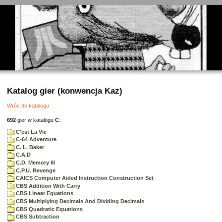
Katalog gier (konwencja Kaz)
Wróc do katalogu
692
gier w katalogu
C
:
C'est La Vie
C-64 Adventure
C. L. Baker
C.A.D
C.D. Memory III
C.P.U. Revenge
CAICS Computer Aided Instruction Construction Set
CBS Addition With Carry
CBS Linear Equations
CBS Multiplying Decimals And Dividing Decimals
CBS Quadratic Equations
CBS Subtraction