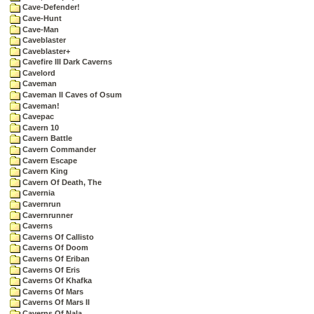
Cave-Defender!
Cave-Hunt
Cave-Man
Caveblaster
Caveblaster+
Cavefire III Dark Caverns
Cavelord
Caveman
Caveman II Caves of Osum
Caveman!
Cavepac
Cavern 10
Cavern Battle
Cavern Commander
Cavern Escape
Cavern King
Cavern Of Death, The
Cavernia
Cavernrun
Cavernrunner
Caverns
Caverns Of Callisto
Caverns Of Doom
Caverns Of Eriban
Caverns Of Eris
Caverns Of Khafka
Caverns Of Mars
Caverns Of Mars II
Caverns Of Nala