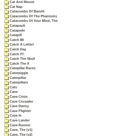
Cat And Mouse
Cat Nap
Catacombs Of Baruth
Catacombs Of The Phantoms
Catacombs Of Your Mind, The
Catapault
Catapede
Catapill
Catch 88
Catch A Letter!
Catch Day
Catch IT!
Catch The Skull
Catch The X
Catepillar Races
Caterpiggle
Caterpillar
Caterpillars
Cats
Cave
Cave Crisis
Cave Crusader
Cave Danny
Cave Flighter
Cave In
Cave Lander
Cave Runner
Cave, The (v1)
Cave, The (v2)