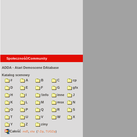
Społeczność/Community
ADDA - Atari Demoscene DAtabase
Katalog scenowy
#
A
B
C
cp
D
E
F
G
gfx
H
I
!info
inne
J
K
L
M
msx
N
O
P
Q
R
S
T
U
V
W
X
Y
Z
ziny
Całość
,
md5
sha
(
7-Zip
,
TUGZip
)