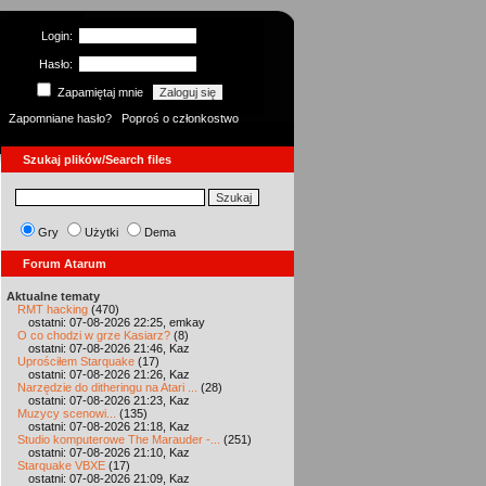
Login:
Hasło:
Zapamiętaj mnie
Zapomniane hasło?
Poproś o członkostwo
Szukaj plików/Search files
Gry
Użytki
Dema
Forum Atarum
Aktualne tematy
RMT hacking
(470)
ostatni: 07-08-2026 22:25, emkay
O co chodzi w grze Kasiarz?
(8)
ostatni: 07-08-2026 21:46, Kaz
Uprościłem Starquake
(17)
ostatni: 07-08-2026 21:26, Kaz
Narzędzie do ditheringu na Atari ...
(28)
ostatni: 07-08-2026 21:23, Kaz
Muzycy scenowi...
(135)
ostatni: 07-08-2026 21:18, Kaz
Studio komputerowe The Marauder -...
(251)
ostatni: 07-08-2026 21:10, Kaz
Starquake VBXE
(17)
ostatni: 07-08-2026 21:09, Kaz