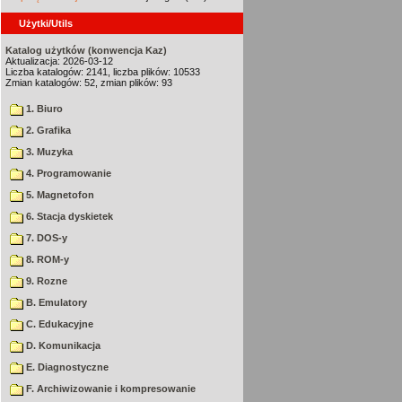
Użytki/Utils
Katalog użytków (konwencja Kaz)
Aktualizacja: 2026-03-12
Liczba katalogów: 2141, liczba plików: 10533
Zmian katalogów: 52, zmian plików: 93
1. Biuro
2. Grafika
3. Muzyka
4. Programowanie
5. Magnetofon
6. Stacja dyskietek
7. DOS-y
8. ROM-y
9. Rozne
B. Emulatory
C. Edukacyjne
D. Komunikacja
E. Diagnostyczne
F. Archiwizowanie i kompresowanie