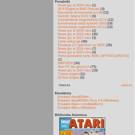
Poradniki
Nowe gry w 2026 roku
(1)
SFX-Engine w MAD Pascalu
(3)
Narzędzie do tworzenia scrolli
(12)
Kartridż Sparta DOS X
(6)
Usprawnienia magnetofonu XC12
(12)
Konserwacja stacji dysków 1050
(19)
Konserwacja magnetofonu XC12
(15)
Nowe gry w 2020 roku
(2)
Nowe gry w 2019 roku
(35)
Nowe gry w 2017 roku
(3)
Larek pokazuje
(40)
Emulacja ZX Spectrum na VBXE
(26)
Nowe gry w 2016 roku
(7)
Nowe gry w 2015 roku
(4)
Partycjonowanie karty SIDE (APT/FAT16/FAT32)
(1)
BMPVIEW
(34)
Atari ST dla opornych
(75)
Nowe gry w 2014 roku
(19)
Tritone engine
(11)
QChan Engine
(6)
nowsze
starsze
Emulatory
Emulator Atari800Win
Emulator Atari800Win PLus 4.0 (Windows)
Emulator Atari++ (multiplatform)
Emulator Altirra (Windows)
Biblioteka Atarowca