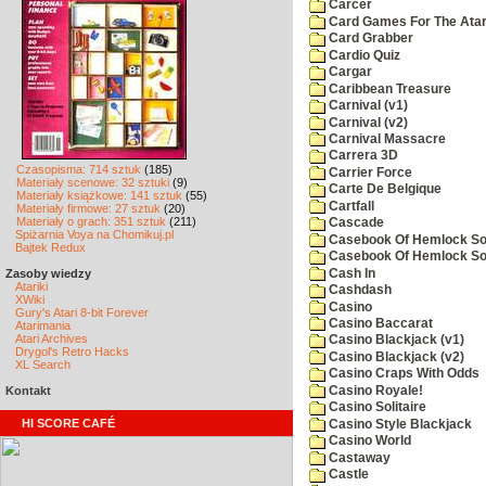
Carcer
Card Games For The Atar
Card Grabber
Cardio Quiz
Cargar
Caribbean Treasure
Carnival (v1)
Carnival (v2)
Carnival Massacre
Carrera 3D
Czasopisma: 714 sztuk
(185)
Carrier Force
Materiały scenowe: 32 sztuki
(9)
Carte De Belgique
Materiały książkowe: 141 sztuk
(55)
Cartfall
Materiały firmowe: 27 sztuk
(20)
Materiały o grach: 351 sztuk
(211)
Cascade
Spiżarnia Voya na Chomikuj.pl
Casebook Of Hemlock Soa
Bajtek Redux
Casebook Of Hemlock Soa
Cash In
Zasoby wiedzy
Atariki
Cashdash
XWiki
Casino
Gury's Atari 8-bit Forever
Casino Baccarat
Atarimania
Atari Archives
Casino Blackjack (v1)
Drygol's Retro Hacks
Casino Blackjack (v2)
XL Search
Casino Craps With Odds
Casino Royale!
Kontakt
Casino Solitaire
HI SCORE CAFÉ
Casino Style Blackjack
Casino World
Castaway
Castle