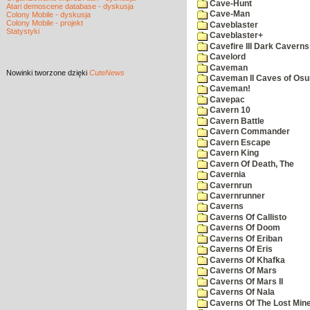
Cave-Hunt
Atari demoscene database - dyskusja
Cave-Man
Colony Mobile - dyskusja
Colony Mobile - projekt
Caveblaster
Statystyki
Caveblaster+
Cavefire III Dark Caverns
Cavelord
Caveman
Nowinki
tworzone dzięki
CuteNews
Caveman II Caves of Os
Caveman!
Cavepac
Cavern 10
Cavern Battle
Cavern Commander
Cavern Escape
Cavern King
Cavern Of Death, The
Cavernia
Cavernrun
Cavernrunner
Caverns
Caverns Of Callisto
Caverns Of Doom
Caverns Of Eriban
Caverns Of Eris
Caverns Of Khafka
Caverns Of Mars
Caverns Of Mars II
Caverns Of Nala
Caverns Of The Lost Min