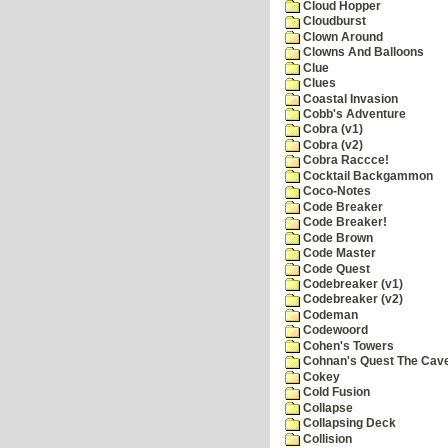
Cloud Hopper
Cloudburst
Clown Around
Clowns And Balloons
Clue
Clues
Coastal Invasion
Cobb's Adventure
Cobra (v1)
Cobra (v2)
Cobra Raccce!
Cocktail Backgammon
Coco-Notes
Code Breaker
Code Breaker!
Code Brown
Code Master
Code Quest
Codebreaker (v1)
Codebreaker (v2)
Codeman
Codewoord
Cohen's Towers
Cohnan's Quest The Cave
Cokey
Cold Fusion
Collapse
Collapsing Deck
Collision