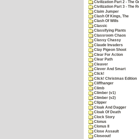
Civilization Part 2 - The 
Civilization Part 3 - The
Claim Jumper
Clash Of Kings, The
Clash Of Wills
Classic
Classifying Plants
Classroom Chaos
Classy Chassy
Claude Invaders
Clay Pigeon Shoot
Clear For Action
Clear Path
Cleaver
Clever And Smart
Click!
Click! Christmas Edition
Cliffhanger
Climb
Climber (v1)
Climber (v2)
Clipper
Cloak And Dagger
Cloak Of Death
Clock Story
Clonus
Clonus II
Close Assault
Closeout!