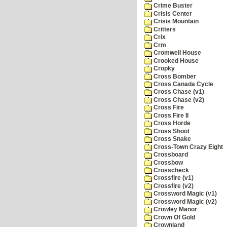
Crime Buster
Crisis Center
Crisis Mountain
Critters
Crix
Crm
Cromwell House
Crooked House
Cropky
Cross Bomber
Cross Canada Cycle
Cross Chase (v1)
Cross Chase (v2)
Cross Fire
Cross Fire II
Cross Horde
Cross Shoot
Cross Snake
Cross-Town Crazy Eight
Crossboard
Crossbow
Crosscheck
Crossfire (v1)
Crossfire (v2)
Crossword Magic (v1)
Crossword Magic (v2)
Crowley Manor
Crown Of Gold
Crownland