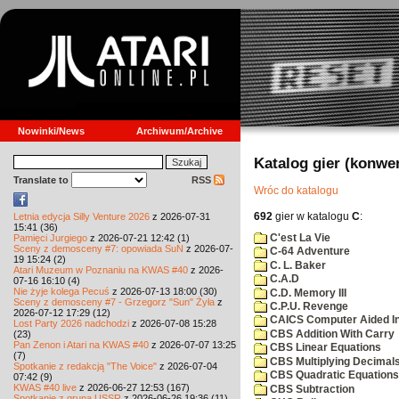
Nowinki/News
Archiwum/Archive
Katalog gier (konwe
Translate to
RSS
Wróc do katalogu
692
gier w katalogu
C
:
Letnia edycja Silly Venture 2026
z 2026-07-31
15:41 (36)
C'est La Vie
Pamięci Jurgiego
z 2026-07-21 12:42 (1)
Sceny z demosceny #7: opowiada SuN
z 2026-07-
C-64 Adventure
19 15:24 (2)
C. L. Baker
Atari Muzeum w Poznaniu na KWAS #40
z 2026-
C.A.D
07-16 16:10 (4)
Nie żyje kolega Pecuś
z 2026-07-13 18:00 (30)
C.D. Memory III
Sceny z demosceny #7 - Grzegorz "Sun" Żyła
z
C.P.U. Revenge
2026-07-12 17:29 (12)
CAICS Computer Aided Ins
Lost Party 2026 nadchodzi
z 2026-07-08 15:28
CBS Addition With Carry
(23)
Pan Zenon i Atari na KWAS #40
z 2026-07-07 13:25
CBS Linear Equations
(7)
CBS Multiplying Decimals
Spotkanie z redakcją "The Voice"
z 2026-07-04
CBS Quadratic Equations
07:42 (9)
KWAS #40 live
z 2026-06-27 12:53 (167)
CBS Subtraction
Spotkanie z grupą USSR
z 2026-06-26 19:36 (11)