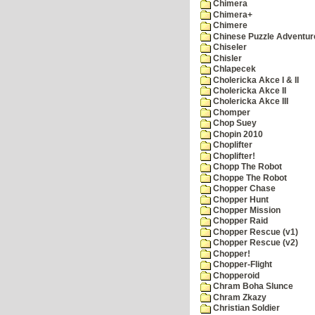
Chimera
Chimera+
Chimere
Chinese Puzzle Adventur
Chiseler
Chisler
Chlapecek
Cholericka Akce I & II
Cholericka Akce II
Cholericka Akce III
Chomper
Chop Suey
Chopin 2010
Choplifter
Choplifter!
Chopp The Robot
Choppe The Robot
Chopper Chase
Chopper Hunt
Chopper Mission
Chopper Raid
Chopper Rescue (v1)
Chopper Rescue (v2)
Chopper!
Chopper-Flight
Chopperoid
Chram Boha Slunce
Chram Zkazy
Christian Soldier