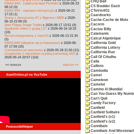
CHQ Ball
KWAS #40 - zabierzcie Atari Portfolio!
z 2026-06-23
CS Boulder Dash
08:12 (0)
KWAS #40 - naprawa retrosprzętu
z 2026-06-21
CTetris4G1
17:15 (1)
Caardvarks
Sceny z demosceny #7 z Bigerem i MBR
z 2026-
Cache-Cache de Mots
06-19 22:08 (0)
Cacorm
Atari Floppy Image Toolkit
z 2026-06-17 13:51 (9)
Spotkanie online z grupą LST
z 2026-06-16 16:32
Cactus Billy
(16)
Calamanis
Recoil zintegrowany z macOS
z 2026-06-13 21:34
Calcul Algebrique
(5)
KWAS #40 odbędzie się w Katowicach
z 2026-06-
California Gold
07 17:59 (25)
California Lottery
Commodore po atarowsku
z 2026-05-28 21:50 (21)
California Run
Urządzenie z rekordowo szybką transmisją SIO!
z
Call Of Cthulhu
2026-05-24 20:57 (116)
Calla
«« nowsze
starsze »»
Callisto
Cambodia
AtariOnline.pl na YouTube
Camel
Cameleon
Camelot
Camino Al Mundial
Can You Guess My Numb
Can't Quit
Candy Factory
Canfield
Canfield Solitaire
Canfield's (v1)
Canfield's (v2)
Cannibals
Pomocnik/Helper
Cannibals And Missionar