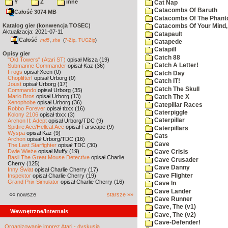
Y
Z
inne
Cat Nap
Catacombs Of Baruth
Całość 3074 MB
Catacombs Of The Phan
Katalog gier (konwencja TOSEC)
Catacombs Of Your Mind,
Aktualizacja: 2021-07-11
Catapault
Całość
,
md5
sha
(
7-Zip
,
TUGZip
)
Catapede
Catapill
Opisy gier
Catch 88
"Old Towers" (Atari ST)
opisał Misza (19)
Catch A Letter!
Submarine Commander
opisał Kaz (36)
Frogs
opisał Xeen (0)
Catch Day
Choplifter!
opisał Urborg (0)
Catch IT!
Joust
opisał Urborg (17)
Catch The Skull
Commando
opisał Urborg (35)
Mario Bros
opisał Urborg (13)
Catch The X
Xenophobe
opisał Urborg (36)
Catepillar Races
Robbo Forever
opisał tbxx (16)
Caterpiggle
Kolony 2106
opisał tbxx (3)
Caterpillar
Archon II: Adept
opisał Urborg/TDC (9)
Spitfire Ace/Hellcat Ace
opisał Farscape (9)
Caterpillars
Wyspa
opisał Kaz (9)
Cats
Archon
opisał Urborg/TDC (16)
Cave
The Last Starfighter
opisał TDC (30)
Dwie Wieże
opisał Muffy (19)
Cave Crisis
Basil The Great Mouse Detective
opisał Charlie
Cave Crusader
Cherry (125)
Cave Danny
Inny Świat
opisał Charlie Cherry (17)
Cave Flighter
Inspektor
opisał Charlie Cherry (19)
Grand Prix Simulator
opisał Charlie Cherry (16)
Cave In
Cave Lander
«« nowsze
starsze »»
Cave Runner
Cave, The (v1)
Wewnętrzne/Internals
Cave, The (v2)
Cave-Defender!
Organizowanie imprez Atari - dyskusja