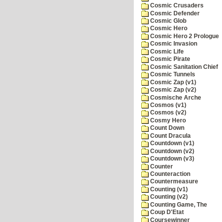
Cosmic Crusaders
Cosmic Defender
Cosmic Glob
Cosmic Hero
Cosmic Hero 2 Prologue
Cosmic Invasion
Cosmic Life
Cosmic Pirate
Cosmic Sanitation Chief
Cosmic Tunnels
Cosmic Zap (v1)
Cosmic Zap (v2)
Cosmische Arche
Cosmos (v1)
Cosmos (v2)
Cosmy Hero
Count Down
Count Dracula
Countdown (v1)
Countdown (v2)
Countdown (v3)
Counter
Counteraction
Countermeasure
Counting (v1)
Counting (v2)
Counting Game, The
Coup D'Etat
Coursewinner