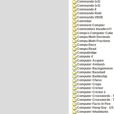
Commando (v2)
Commando (v3)
Commando II
Commando Raid
Commando VBXE
Commbat
Comment Compter
Commodore Invaders!!!
Compco Computer Cube
Compu-Math Decimals
Compu-Math Fractions
Compu-Race
Compu-Read
Compubridge
Compute 4
Computer Acquire
Computer Ambush
Computer Backgammon
Computer Baseball
Computer Battleship
Computer Chess
Computer Craps
Computer Cricket
Computer Cricket 2
Computer Crosswords - T
Computer Crosswords - 
Computer Facts In Five
Computer Hang Guy - US 
Computer Inhabitants