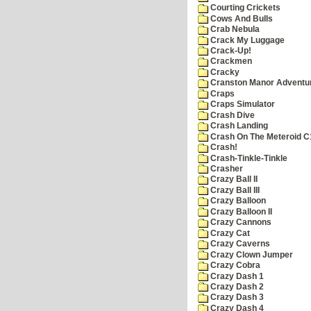
Courting Crickets
Cows And Bulls
Crab Nebula
Crack My Luggage
Crack-Up!
Crackmen
Cracky
Cranston Manor Adventu
Craps
Craps Simulator
Crash Dive
Crash Landing
Crash On The Meteroid C
Crash!
Crash-Tinkle-Tinkle
Crasher
Crazy Ball II
Crazy Ball III
Crazy Balloon
Crazy Balloon II
Crazy Cannons
Crazy Cat
Crazy Caverns
Crazy Clown Jumper
Crazy Cobra
Crazy Dash 1
Crazy Dash 2
Crazy Dash 3
Crazy Dash 4