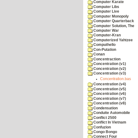
Computer Karate
Computer Libs
Computer Live
Computer Monopoly
Computer Quarterback
Computer Solution, The
Computer War
Computer-Kran
Computerized Yahtzee
Computhello
Con-Putation
Conan
Concentraction
Concentration (v1)
Concentration (v2)
Concentration (v3)
Concentration.bas
Concentration (v4)
Concentration (v5)
Concentration (v6)
Concentration (v7)
Concentration (v8)
Condensation
Conduite Automobile
Conflict 2500
Conflict In Vietnam
Confuzion
Congo Bongo
Connect Four