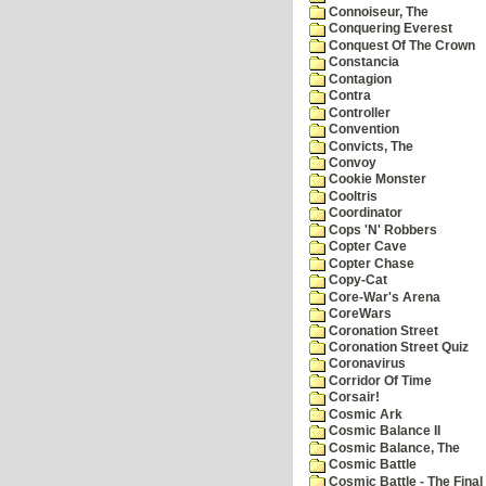
Connoiseur, The
Conquering Everest
Conquest Of The Crown
Constancia
Contagion
Contra
Controller
Convention
Convicts, The
Convoy
Cookie Monster
Cooltris
Coordinator
Cops 'N' Robbers
Copter Cave
Copter Chase
Copy-Cat
Core-War's Arena
CoreWars
Coronation Street
Coronation Street Quiz
Coronavirus
Corridor Of Time
Corsair!
Cosmic Ark
Cosmic Balance II
Cosmic Balance, The
Cosmic Battle
Cosmic Battle - The Final 