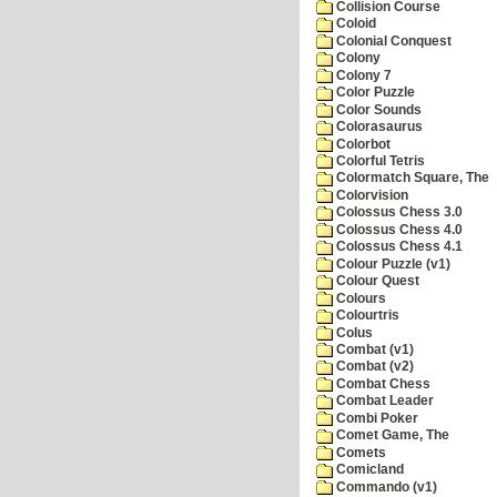
Collision Course
Coloid
Colonial Conquest
Colony
Colony 7
Color Puzzle
Color Sounds
Colorasaurus
Colorbot
Colorful Tetris
Colormatch Square, The
Colorvision
Colossus Chess 3.0
Colossus Chess 4.0
Colossus Chess 4.1
Colour Puzzle (v1)
Colour Quest
Colours
Colourtris
Colus
Combat (v1)
Combat (v2)
Combat Chess
Combat Leader
Combi Poker
Comet Game, The
Comets
Comicland
Commando (v1)