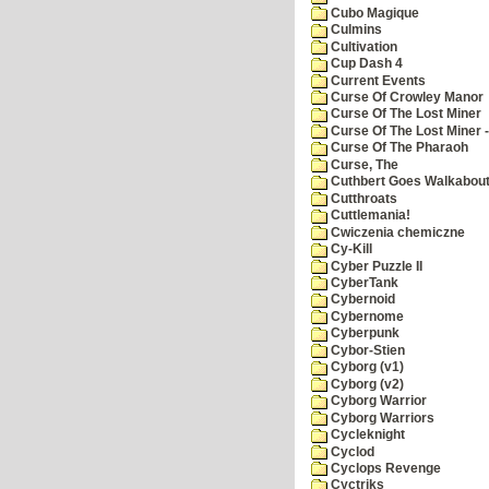
Cubo Magique
Culmins
Cultivation
Cup Dash 4
Current Events
Curse Of Crowley Manor
Curse Of The Lost Miner
Curse Of The Lost Miner
Curse Of The Pharaoh
Curse, The
Cuthbert Goes Walkabou
Cutthroats
Cuttlemania!
Cwiczenia chemiczne
Cy-Kill
Cyber Puzzle II
CyberTank
Cybernoid
Cybernome
Cyberpunk
Cybor-Stien
Cyborg (v1)
Cyborg (v2)
Cyborg Warrior
Cyborg Warriors
Cycleknight
Cyclod
Cyclops Revenge
Cyctriks