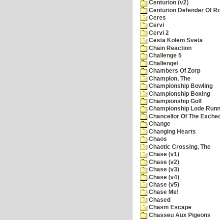
Centurion (v2)
Centurion Defender Of 
Ceres
Cervi
Cervi 2
Cesta Kolem Sveta
Chain Reaction
Challenge 5
Challenge!
Chambers Of Zorp
Champion, The
Championship Bowling
Championship Boxing
Championship Golf
Championship Lode Runn
Chancellor Of The Exche
Change
Changing Hearts
Chaos
Chaotic Crossing, The
Chase (v1)
Chase (v2)
Chase (v3)
Chase (v4)
Chase (v5)
Chase Me!
Chased
Chasm Escape
Chasseu Aux Pigeons