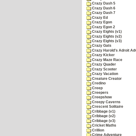
Crazy Dash 5
Crazy Dash 6
Crazy Dash 7
Crazy Ed
Crazy Egon
Crazy Egon 2
Crazy Eights (v1)
Crazy Eights (v2)
Crazy Eights (v3)
Crazy Gats
Crazy Harold's Adroit Ad
Crazy Kicker
Crazy Maze Race
Crazy Quader
Crazy Scooter
Crazy Vacation
Creature Creator
Credino
Creep
Creepers
Creepshow
Creepy Caverns
Crescent Solitaire
Cribbage (v1)
Cribbage (v2)
Cribbage (v3)
Cricket Maths
Crillion
Crime Adventure