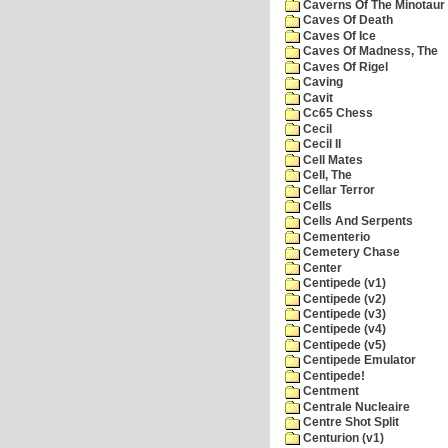
Caverns Of The Minotaur
Caves Of Death
Caves Of Ice
Caves Of Madness, The
Caves Of Rigel
Caving
Cavit
Cc65 Chess
Cecil
Cecil II
Cell Mates
Cell, The
Cellar Terror
Cells
Cells And Serpents
Cementerio
Cemetery Chase
Center
Centipede (v1)
Centipede (v2)
Centipede (v3)
Centipede (v4)
Centipede (v5)
Centipede Emulator
Centipede!
Centment
Centrale Nucleaire
Centre Shot Split
Centurion (v1)