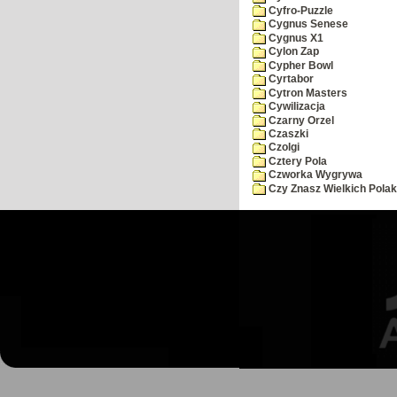
Cyfro-Puzzle
Cygnus Senese
Cygnus X1
Cylon Zap
Cypher Bowl
Cyrtabor
Cytron Masters
Cywilizacja
Czarny Orzel
Czaszki
Czolgi
Cztery Pola
Czworka Wygrywa
Czy Znasz Wielkich Pola