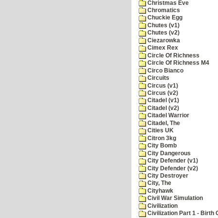
Christmas Eve
Chromatics
Chuckie Egg
Chutes (v1)
Chutes (v2)
Ciezarowka
Cimex Rex
Circle Of Richness
Circle Of Richness M4
Circo Bianco
Circuits
Circus (v1)
Circus (v2)
Citadel (v1)
Citadel (v2)
Citadel Warrior
Citadel, The
Cities UK
Citron 3kg
City Bomb
City Dangerous
City Defender (v1)
City Defender (v2)
City Destroyer
City, The
Cityhawk
Civil War Simulation
Civilization
Civilization Part 1 - Birth 