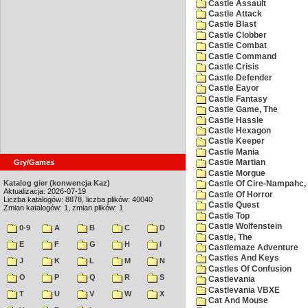
Castle Assault
Castle Attack
Castle Blast
Castle Clobber
Castle Combat
Castle Command
Castle Crisis
Castle Defender
Castle Eayor
Castle Fantasy
Castle Game, The
Castle Hassle
Castle Hexagon
Castle Keeper
Castle Mania
Gry/Games
Castle Martian
Castle Morgue
Katalog gier (konwencja Kaz)
Castle Of Cire-Nampahc,
Aktualizacja: 2026-07-19
Castle Of Horror
Liczba katalogów: 8878, liczba plików: 40040
Castle Quest
Zmian katalogów: 1, zmian plików: 1
Castle Top
Castle Wolfenstein
0-9
A
B
C
D
Castle, The
E
F
G
H
I
Castlemaze Adventure
Castles And Keys
J
K
L
M
N
Castles Of Confusion
O
P
Q
R
S
Castlevania
Castlevania VBXE
T
U
V
W
X
Cat And Mouse