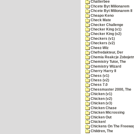
Chatterbee
Chcete Byt Milionarem
Chcete Byt Milionarem II
Cheapo Keno
Check Mate
Checker Challenge
Checker King (v1)
Checker King (v2)
Checkers (v1)
Checkers (v2)
Cheez-Wiz
Chefredakteur, Der
Chemia Reakcje Zobojetn
Chemistry Tutor, The
Chemistry Wizard
Cherry Harry II
Chess (v1)
Chess (v2)
Chess 7.0
Chessmaster 2000, The
Chicken (v1)
Chicken (v2)
Chicken (v3)
Chicken Chase
Chicken Microssing
Chicken Out
Chicken!
Chickens On The Freewa
Children, The