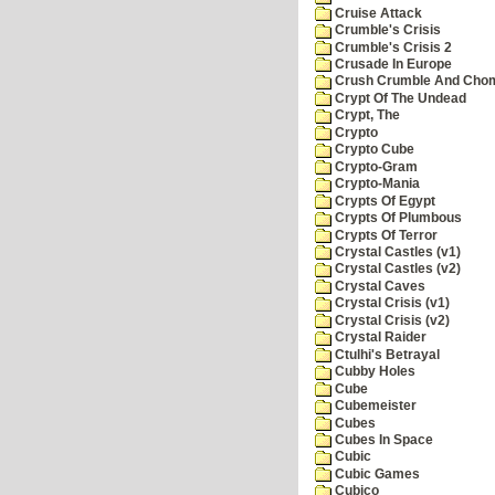
Cruise Attack
Crumble's Crisis
Crumble's Crisis 2
Crusade In Europe
Crush Crumble And Cho
Crypt Of The Undead
Crypt, The
Crypto
Crypto Cube
Crypto-Gram
Crypto-Mania
Crypts Of Egypt
Crypts Of Plumbous
Crypts Of Terror
Crystal Castles (v1)
Crystal Castles (v2)
Crystal Caves
Crystal Crisis (v1)
Crystal Crisis (v2)
Crystal Raider
Ctulhi's Betrayal
Cubby Holes
Cube
Cubemeister
Cubes
Cubes In Space
Cubic
Cubic Games
Cubico