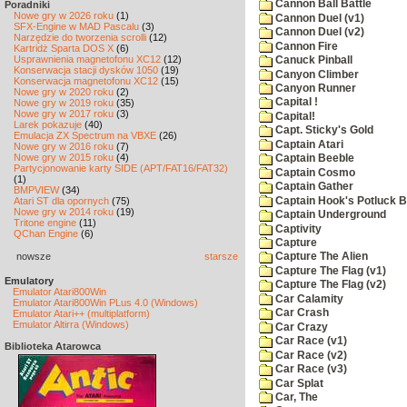
Cannon Ball Battle
Poradniki
Nowe gry w 2026 roku
(1)
Cannon Duel (v1)
SFX-Engine w MAD Pascalu
(3)
Cannon Duel (v2)
Narzędzie do tworzenia scrolli
(12)
Cannon Fire
Kartridż Sparta DOS X
(6)
Usprawnienia magnetofonu XC12
(12)
Canuck Pinball
Konserwacja stacji dysków 1050
(19)
Canyon Climber
Konserwacja magnetofonu XC12
(15)
Canyon Runner
Nowe gry w 2020 roku
(2)
Capital !
Nowe gry w 2019 roku
(35)
Nowe gry w 2017 roku
(3)
Capital!
Larek pokazuje
(40)
Capt. Sticky's Gold
Emulacja ZX Spectrum na VBXE
(26)
Captain Atari
Nowe gry w 2016 roku
(7)
Nowe gry w 2015 roku
(4)
Captain Beeble
Partycjonowanie karty SIDE (APT/FAT16/FAT32)
Captain Cosmo
(1)
Captain Gather
BMPVIEW
(34)
Captain Hook's Potluck B
Atari ST dla opornych
(75)
Nowe gry w 2014 roku
(19)
Captain Underground
Tritone engine
(11)
Captivity
QChan Engine
(6)
Capture
nowsze
starsze
Capture The Alien
Capture The Flag (v1)
Emulatory
Capture The Flag (v2)
Emulator Atari800Win
Car Calamity
Emulator Atari800Win PLus 4.0 (Windows)
Car Crash
Emulator Atari++ (multiplatform)
Emulator Altirra (Windows)
Car Crazy
Car Race (v1)
Biblioteka Atarowca
Car Race (v2)
Car Race (v3)
Car Splat
Car, The