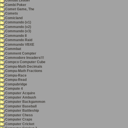
Combat Leader
Combi Poker
Comet Game, The
Comets
Comicland
Commando (v1)
Commando (v2)
Commando (v3)
Commando II
Commando Raid
Commando VBXE
Commbat
Comment Compter
Commodore Invaders!!!
Compco Computer Cube
Compu-Math Decimals
Compu-Math Fractions
Compu-Race
Compu-Read
Compubridge
Compute 4
Computer Acquire
Computer Ambush
Computer Backgammon
Computer Baseball
Computer Battleship
Computer Chess
Computer Craps
Computer Cricket