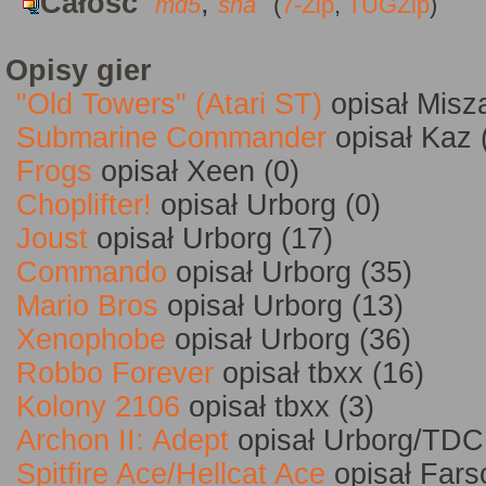
Całość
,
md5
sha
(
7-Zip
,
TUGZip
)
Opisy gier
"Old Towers" (Atari ST)
opisał Misz
Submarine Commander
opisał Kaz 
Frogs
opisał Xeen (0)
Choplifter!
opisał Urborg (0)
Joust
opisał Urborg (17)
Commando
opisał Urborg (35)
Mario Bros
opisał Urborg (13)
Xenophobe
opisał Urborg (36)
Robbo Forever
opisał tbxx (16)
Kolony 2106
opisał tbxx (3)
Archon II: Adept
opisał Urborg/TDC
Spitfire Ace/Hellcat Ace
opisał Fars