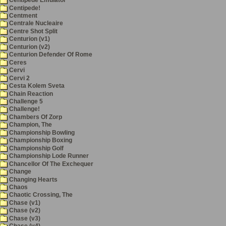
Centipede Emulator
Centipede!
Centment
Centrale Nucleaire
Centre Shot Split
Centurion (v1)
Centurion (v2)
Centurion Defender Of Rome
Ceres
Cervi
Cervi 2
Cesta Kolem Sveta
Chain Reaction
Challenge 5
Challenge!
Chambers Of Zorp
Champion, The
Championship Bowling
Championship Boxing
Championship Golf
Championship Lode Runner
Chancellor Of The Exchequer
Change
Changing Hearts
Chaos
Chaotic Crossing, The
Chase (v1)
Chase (v2)
Chase (v3)