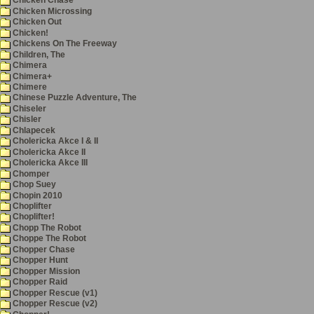
Chicken Chase
Chicken Microssing
Chicken Out
Chicken!
Chickens On The Freeway
Children, The
Chimera
Chimera+
Chimere
Chinese Puzzle Adventure, The
Chiseler
Chisler
Chlapecek
Cholericka Akce I & II
Cholericka Akce II
Cholericka Akce III
Chomper
Chop Suey
Chopin 2010
Choplifter
Choplifter!
Chopp The Robot
Choppe The Robot
Chopper Chase
Chopper Hunt
Chopper Mission
Chopper Raid
Chopper Rescue (v1)
Chopper Rescue (v2)