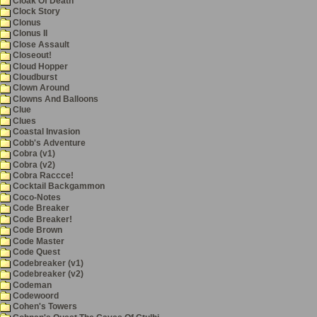
Cloak Of Death
Clock Story
Clonus
Clonus II
Close Assault
Closeout!
Cloud Hopper
Cloudburst
Clown Around
Clowns And Balloons
Clue
Clues
Coastal Invasion
Cobb's Adventure
Cobra (v1)
Cobra (v2)
Cobra Raccce!
Cocktail Backgammon
Coco-Notes
Code Breaker
Code Breaker!
Code Brown
Code Master
Code Quest
Codebreaker (v1)
Codebreaker (v2)
Codeman
Codewoord
Cohen's Towers