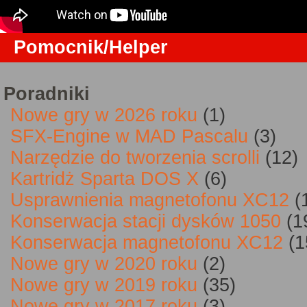
Pomocnik/Helper
Poradniki
Nowe gry w 2026 roku
(1)
SFX-Engine w MAD Pascalu
(3)
Narzędzie do tworzenia scrolli
(12)
Kartridż Sparta DOS X
(6)
Usprawnienia magnetofonu XC12
(
Konserwacja stacji dysków 1050
(1
Konserwacja magnetofonu XC12
(1
Nowe gry w 2020 roku
(2)
Nowe gry w 2019 roku
(35)
Nowe gry w 2017 roku
(3)