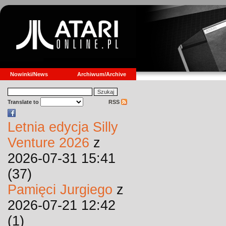
Nowinki/News
Archiwum/Archive
Translate to
RSS
Letnia edycja Silly
Venture 2026
z
2026-07-31 15:41
(37)
Pamięci Jurgiego
z
2026-07-21 12:42
(1)