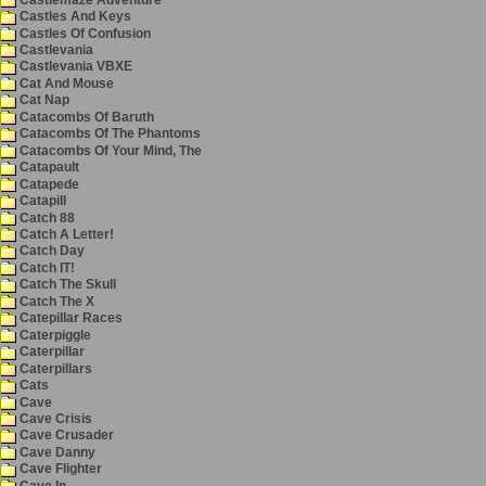
Castles And Keys
Castles Of Confusion
Castlevania
Castlevania VBXE
Cat And Mouse
Cat Nap
Catacombs Of Baruth
Catacombs Of The Phantoms
Catacombs Of Your Mind, The
Catapault
Catapede
Catapill
Catch 88
Catch A Letter!
Catch Day
Catch IT!
Catch The Skull
Catch The X
Catepillar Races
Caterpiggle
Caterpillar
Caterpillars
Cats
Cave
Cave Crisis
Cave Crusader
Cave Danny
Cave Flighter
Cave In