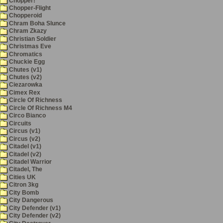
Chopper!
Chopper-Flight
Chopperoid
Chram Boha Slunce
Chram Zkazy
Christian Soldier
Christmas Eve
Chromatics
Chuckie Egg
Chutes (v1)
Chutes (v2)
Ciezarowka
Cimex Rex
Circle Of Richness
Circle Of Richness M4
Circo Bianco
Circuits
Circus (v1)
Circus (v2)
Citadel (v1)
Citadel (v2)
Citadel Warrior
Citadel, The
Cities UK
Citron 3kg
City Bomb
City Dangerous
City Defender (v1)
City Defender (v2)