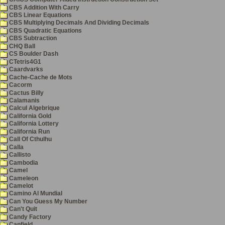
CBS Addition With Carry
CBS Linear Equations
CBS Multiplying Decimals And Dividing Decimals
CBS Quadratic Equations
CBS Subtraction
CHQ Ball
CS Boulder Dash
CTetris4G1
Caardvarks
Cache-Cache de Mots
Cacorm
Cactus Billy
Calamanis
Calcul Algebrique
California Gold
California Lottery
California Run
Call Of Cthulhu
Calla
Callisto
Cambodia
Camel
Cameleon
Camelot
Camino Al Mundial
Can You Guess My Number
Can't Quit
Candy Factory
Canfield