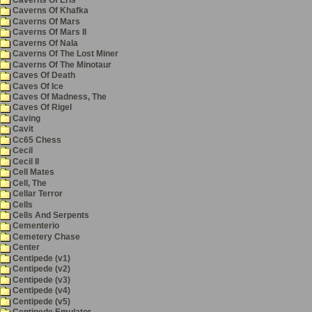
Caverns Of Khafka
Caverns Of Mars
Caverns Of Mars II
Caverns Of Nala
Caverns Of The Lost Miner
Caverns Of The Minotaur
Caves Of Death
Caves Of Ice
Caves Of Madness, The
Caves Of Rigel
Caving
Cavit
Cc65 Chess
Cecil
Cecil II
Cell Mates
Cell, The
Cellar Terror
Cells
Cells And Serpents
Cementerio
Cemetery Chase
Center
Centipede (v1)
Centipede (v2)
Centipede (v3)
Centipede (v4)
Centipede (v5)