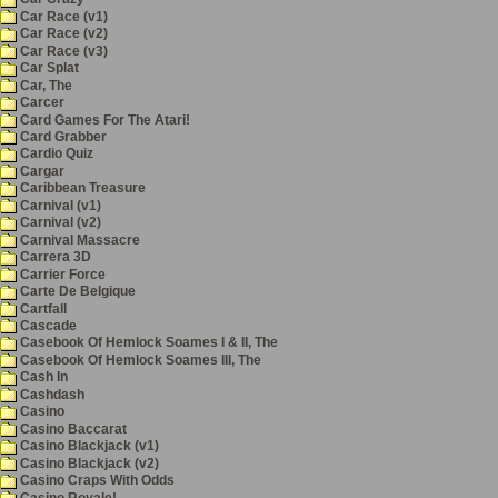
Car Race (v1)
Car Race (v2)
Car Race (v3)
Car Splat
Car, The
Carcer
Card Games For The Atari!
Card Grabber
Cardio Quiz
Cargar
Caribbean Treasure
Carnival (v1)
Carnival (v2)
Carnival Massacre
Carrera 3D
Carrier Force
Carte De Belgique
Cartfall
Cascade
Casebook Of Hemlock Soames I & II, The
Casebook Of Hemlock Soames III, The
Cash In
Cashdash
Casino
Casino Baccarat
Casino Blackjack (v1)
Casino Blackjack (v2)
Casino Craps With Odds
Casino Royale!