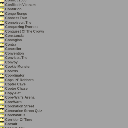
Conflict 2500
Conflict In Vietnam
Confuzion
Congo Bongo
Connect Four
Connoiseur, The
Conquering Everest
Conquest Of The Crown
Constancia
Contagion
Contra
Controller
Convention
Convicts, The
Convoy
Cookie Monster
Cooltris
Coordinator
Cops 'N' Robbers
Copter Cave
Copter Chase
Copy-Cat
Core-War's Arena
CoreWars
Coronation Street
Coronation Street Quiz
Coronavirus
Corridor Of Time
Corsair!