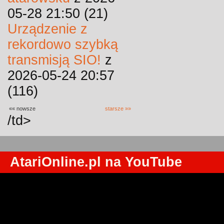
05-28 21:50 (21)
Urządzenie z
rekordowo szybką
transmisją SIO!
z
2026-05-24 20:57
(116)
«« nowsze
starsze »»
/td>
AtariOnline.pl na YouTube