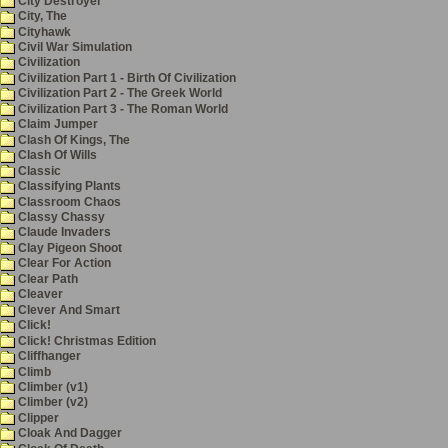
City Destroyer
City, The
Cityhawk
Civil War Simulation
Civilization
Civilization Part 1 - Birth Of Civilization
Civilization Part 2 - The Greek World
Civilization Part 3 - The Roman World
Claim Jumper
Clash Of Kings, The
Clash Of Wills
Classic
Classifying Plants
Classroom Chaos
Classy Chassy
Claude Invaders
Clay Pigeon Shoot
Clear For Action
Clear Path
Cleaver
Clever And Smart
Click!
Click! Christmas Edition
Cliffhanger
Climb
Climber (v1)
Climber (v2)
Clipper
Cloak And Dagger