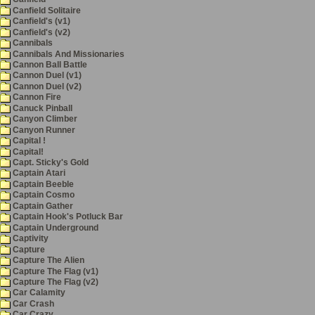
Canfield Solitaire
Canfield's (v1)
Canfield's (v2)
Cannibals
Cannibals And Missionaries
Cannon Ball Battle
Cannon Duel (v1)
Cannon Duel (v2)
Cannon Fire
Canuck Pinball
Canyon Climber
Canyon Runner
Capital !
Capital!
Capt. Sticky's Gold
Captain Atari
Captain Beeble
Captain Cosmo
Captain Gather
Captain Hook's Potluck Bar
Captain Underground
Captivity
Capture
Capture The Alien
Capture The Flag (v1)
Capture The Flag (v2)
Car Calamity
Car Crash
Car Crazy