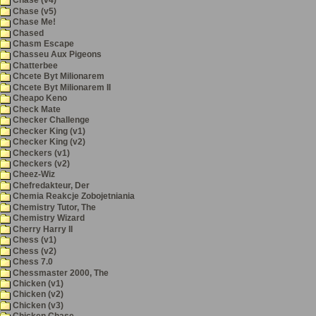
Chase (v4)
Chase (v5)
Chase Me!
Chased
Chasm Escape
Chasseu Aux Pigeons
Chatterbee
Chcete Byt Milionarem
Chcete Byt Milionarem II
Cheapo Keno
Check Mate
Checker Challenge
Checker King (v1)
Checker King (v2)
Checkers (v1)
Checkers (v2)
Cheez-Wiz
Chefredakteur, Der
Chemia Reakcje Zobojetniania
Chemistry Tutor, The
Chemistry Wizard
Cherry Harry II
Chess (v1)
Chess (v2)
Chess 7.0
Chessmaster 2000, The
Chicken (v1)
Chicken (v2)
Chicken (v3)