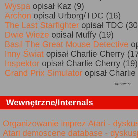
Wyspa
opisał Kaz (9)
Archon
opisał Urborg/TDC (16)
The Last Starfighter
opisał TDC (30
Dwie Wieże
opisał Muffy (19)
Basil The Great Mouse Detective
op
Inny Świat
opisał Charlie Cherry (1
Inspektor
opisał Charlie Cherry (19)
Grand Prix Simulator
opisał Charlie
«« nowsze
Wewnętrzne/Internals
Organizowanie imprez Atari - dysku
Atari demoscene database - dyskus