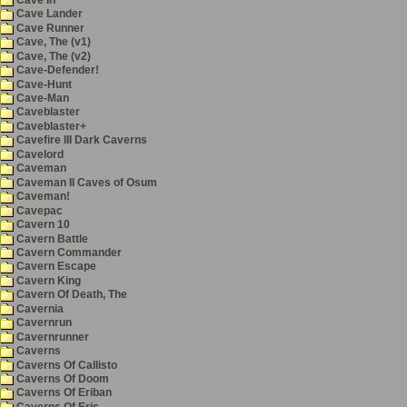
Cave Lander
Cave Runner
Cave, The (v1)
Cave, The (v2)
Cave-Defender!
Cave-Hunt
Cave-Man
Caveblaster
Caveblaster+
Cavefire III Dark Caverns
Cavelord
Caveman
Caveman II Caves of Osum
Caveman!
Cavepac
Cavern 10
Cavern Battle
Cavern Commander
Cavern Escape
Cavern King
Cavern Of Death, The
Cavernia
Cavernrun
Cavernrunner
Caverns
Caverns Of Callisto
Caverns Of Doom
Caverns Of Eriban
Caverns Of Eris