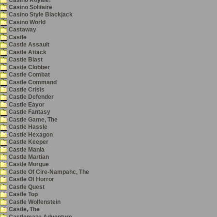
Casino Solitaire
Casino Style Blackjack
Casino World
Castaway
Castle
Castle Assault
Castle Attack
Castle Blast
Castle Clobber
Castle Combat
Castle Command
Castle Crisis
Castle Defender
Castle Eayor
Castle Fantasy
Castle Game, The
Castle Hassle
Castle Hexagon
Castle Keeper
Castle Mania
Castle Martian
Castle Morgue
Castle Of Cire-Nampahc, The
Castle Of Horror
Castle Quest
Castle Top
Castle Wolfenstein
Castle, The
Castlemaze Adventure