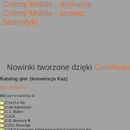
Colony Mobile - dyskusja
Colony Mobile - projekt
Statystyki
Nowinki
tworzone dzięki
CuteNew
Katalog gier (konwencja Kaz)
Wróc do katalogu
692
gier w katalogu
C
:
C'est La Vie
C-64 Adventure
C. L. Baker
C.A.D
C.D. Memory III
C.P.U. Revenge
CAICS Computer Aided Instruction Construction Set