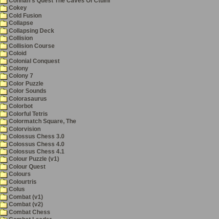
Cohnan's Quest The Caves Of Ctulhi
Cokey
Cold Fusion
Collapse
Collapsing Deck
Collision
Collision Course
Coloid
Colonial Conquest
Colony
Colony 7
Color Puzzle
Color Sounds
Colorasaurus
Colorbot
Colorful Tetris
Colormatch Square, The
Colorvision
Colossus Chess 3.0
Colossus Chess 4.0
Colossus Chess 4.1
Colour Puzzle (v1)
Colour Quest
Colours
Colourtris
Colus
Combat (v1)
Combat (v2)
Combat Chess