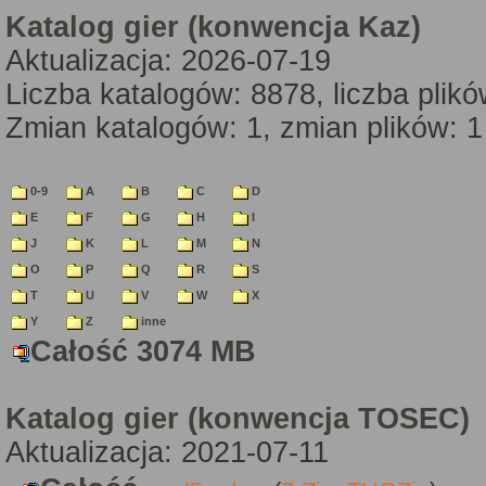
Katalog gier (konwencja Kaz)
Aktualizacja: 2026-07-19
Liczba katalogów: 8878, liczba plik
Zmian katalogów: 1, zmian plików: 1
0-9
A
B
C
D
E
F
G
H
I
J
K
L
M
N
O
P
Q
R
S
T
U
V
W
X
Y
Z
inne
Całość 3074 MB
Katalog gier (konwencja TOSEC)
Aktualizacja: 2021-07-11