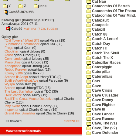
Cat Nap
Y
Z
inne
Catacombs Of Baruth
Catacombs Of The Phan
Całość 3074 MB
Catacombs Of Your Mind,
Katalog gier (konwencja TOSEC)
Catapault
Aktualizacja: 2021-07-11
Catapede
Całość
,
md5
sha
(
7-Zip
,
TUGZip
)
Catapill
Catch 88
Opisy gier
Catch A Letter!
"Old Towers" (Atari ST)
opisał Misza (19)
Catch Day
Submarine Commander
opisał Kaz (36)
Frogs
opisał Xeen (0)
Catch IT!
Choplifter!
opisał Urborg (0)
Catch The Skull
Joust
opisał Urborg (17)
Catch The X
Commando
opisał Urborg (35)
Mario Bros
opisał Urborg (13)
Catepillar Races
Xenophobe
opisał Urborg (36)
Caterpiggle
Robbo Forever
opisał tbxx (16)
Caterpillar
Kolony 2106
opisał tbxx (3)
Caterpillars
Archon II: Adept
opisał Urborg/TDC (9)
Spitfire Ace/Hellcat Ace
opisał Farscape (9)
Cats
Wyspa
opisał Kaz (9)
Cave
Archon
opisał Urborg/TDC (16)
Cave Crisis
The Last Starfighter
opisał TDC (30)
Dwie Wieże
opisał Muffy (19)
Cave Crusader
Basil The Great Mouse Detective
opisał Charlie
Cave Danny
Cherry (125)
Cave Flighter
Inny Świat
opisał Charlie Cherry (17)
Cave In
Inspektor
opisał Charlie Cherry (19)
Grand Prix Simulator
opisał Charlie Cherry (16)
Cave Lander
Cave Runner
«« nowsze
starsze »»
Cave, The (v1)
Cave, The (v2)
Wewnętrzne/Internals
Cave-Defender!