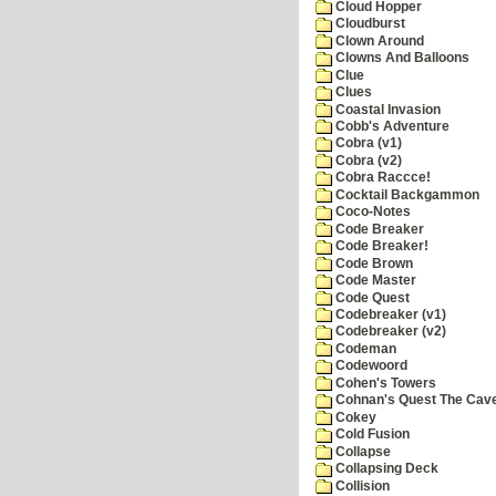
Cloud Hopper
Cloudburst
Clown Around
Clowns And Balloons
Clue
Clues
Coastal Invasion
Cobb's Adventure
Cobra (v1)
Cobra (v2)
Cobra Raccce!
Cocktail Backgammon
Coco-Notes
Code Breaker
Code Breaker!
Code Brown
Code Master
Code Quest
Codebreaker (v1)
Codebreaker (v2)
Codeman
Codewoord
Cohen's Towers
Cohnan's Quest The Cave
Cokey
Cold Fusion
Collapse
Collapsing Deck
Collision