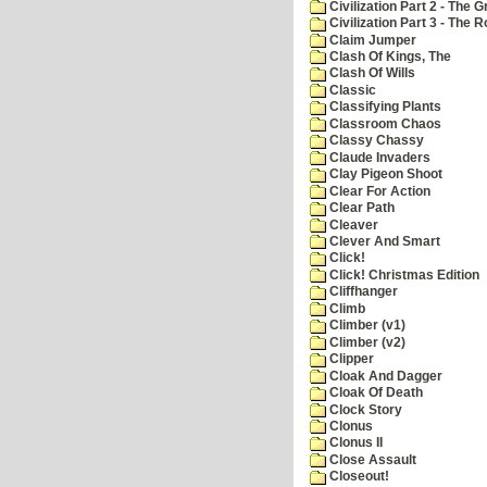
Civilization Part 2 - The 
Civilization Part 3 - The
Claim Jumper
Clash Of Kings, The
Clash Of Wills
Classic
Classifying Plants
Classroom Chaos
Classy Chassy
Claude Invaders
Clay Pigeon Shoot
Clear For Action
Clear Path
Cleaver
Clever And Smart
Click!
Click! Christmas Edition
Cliffhanger
Climb
Climber (v1)
Climber (v2)
Clipper
Cloak And Dagger
Cloak Of Death
Clock Story
Clonus
Clonus II
Close Assault
Closeout!