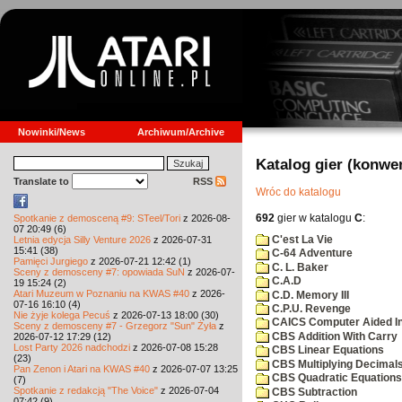
Nowinki/News
Archiwum/Archive
Katalog gier (konwe
Translate to
RSS
Wróc do katalogu
692
gier w katalogu
C
:
Spotkanie z demosceną #9: STeel/Tori
z 2026-08-
07 20:49 (6)
C'est La Vie
Letnia edycja Silly Venture 2026
z 2026-07-31
15:41 (38)
C-64 Adventure
Pamięci Jurgiego
z 2026-07-21 12:42 (1)
C. L. Baker
Sceny z demosceny #7: opowiada SuN
z 2026-07-
C.A.D
19 15:24 (2)
Atari Muzeum w Poznaniu na KWAS #40
z 2026-
C.D. Memory III
07-16 16:10 (4)
C.P.U. Revenge
Nie żyje kolega Pecuś
z 2026-07-13 18:00 (30)
CAICS Computer Aided Ins
Sceny z demosceny #7 - Grzegorz "Sun" Żyła
z
CBS Addition With Carry
2026-07-12 17:29 (12)
Lost Party 2026 nadchodzi
z 2026-07-08 15:28
CBS Linear Equations
(23)
CBS Multiplying Decimals
Pan Zenon i Atari na KWAS #40
z 2026-07-07 13:25
CBS Quadratic Equations
(7)
Spotkanie z redakcją "The Voice"
z 2026-07-04
CBS Subtraction
07:42 (9)