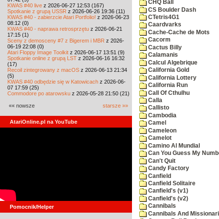
CHQ Ball
KWAS #40 live
z 2026-06-27 12:53 (167)
CS Boulder Dash
Spotkanie z grupą USSR
z 2026-06-26 19:36 (11)
KWAS #40 - zabierzcie Atari Portfolio!
z 2026-06-23
CTetris4G1
08:12 (0)
Caardvarks
KWAS #40 - naprawa retrosprzętu
z 2026-06-21
Cache-Cache de Mots
17:15 (1)
Cacorm
Sceny z demosceny #7 z Bigerem i MBR
z 2026-
06-19 22:08 (0)
Cactus Billy
Atari Floppy Image Toolkit
z 2026-06-17 13:51 (9)
Calamanis
Spotkanie online z grupą LST
z 2026-06-16 16:32
Calcul Algebrique
(17)
Recoil zintegrowany z macOS
z 2026-06-13 21:34
California Gold
(5)
California Lottery
KWAS #40 odbędzie się w Katowicach
z 2026-06-
California Run
07 17:59 (25)
Call Of Cthulhu
Commodore po atarowsku
z 2026-05-28 21:50 (21)
Calla
«« nowsze
starsze »»
Callisto
Cambodia
AtariOnline.pl na YouTube
Camel
Cameleon
Camelot
Camino Al Mundial
Can You Guess My Numb
Can't Quit
Candy Factory
Canfield
Canfield Solitaire
Canfield's (v1)
Canfield's (v2)
Cannibals
Pomocnik/Helper
Cannibals And Missionar