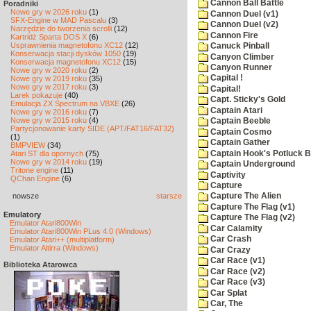
Cannon Ball Battle
Poradniki
Nowe gry w 2026 roku
(1)
Cannon Duel (v1)
SFX-Engine w MAD Pascalu
(3)
Cannon Duel (v2)
Narzędzie do tworzenia scrolli
(12)
Cannon Fire
Kartridż Sparta DOS X
(6)
Usprawnienia magnetofonu XC12
(12)
Canuck Pinball
Konserwacja stacji dysków 1050
(19)
Canyon Climber
Konserwacja magnetofonu XC12
(15)
Canyon Runner
Nowe gry w 2020 roku
(2)
Capital !
Nowe gry w 2019 roku
(35)
Nowe gry w 2017 roku
(3)
Capital!
Larek pokazuje
(40)
Capt. Sticky's Gold
Emulacja ZX Spectrum na VBXE
(26)
Captain Atari
Nowe gry w 2016 roku
(7)
Nowe gry w 2015 roku
(4)
Captain Beeble
Partycjonowanie karty SIDE (APT/FAT16/FAT32)
Captain Cosmo
(1)
Captain Gather
BMPVIEW
(34)
Captain Hook's Potluck B
Atari ST dla opornych
(75)
Nowe gry w 2014 roku
(19)
Captain Underground
Tritone engine
(11)
Captivity
QChan Engine
(6)
Capture
nowsze
starsze
Capture The Alien
Capture The Flag (v1)
Emulatory
Capture The Flag (v2)
Emulator Atari800Win
Car Calamity
Emulator Atari800Win PLus 4.0 (Windows)
Car Crash
Emulator Atari++ (multiplatform)
Emulator Altirra (Windows)
Car Crazy
Car Race (v1)
Biblioteka Atarowca
Car Race (v2)
Car Race (v3)
Car Splat
Car, The