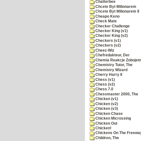
Chatterbee
Chcete Byt Milionarem
Chcete Byt Milionarem II
Cheapo Keno
Check Mate
Checker Challenge
Checker King (v1)
Checker King (v2)
Checkers (v1)
Checkers (v2)
Cheez-Wiz
Chefredakteur, Der
Chemia Reakcje Zobojetn
Chemistry Tutor, The
Chemistry Wizard
Cherry Harry II
Chess (v1)
Chess (v2)
Chess 7.0
Chessmaster 2000, The
Chicken (v1)
Chicken (v2)
Chicken (v3)
Chicken Chase
Chicken Microssing
Chicken Out
Chicken!
Chickens On The Freewa
Children, The