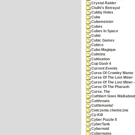
Crystal Raider
Ctulhi's Betrayal
Cubby Holes
Cube
Cubemeister
Cubes
Cubes In Space
Cubic
Cubic Games
Cubico
Cubo Magique
Culmins
Cultivation
Cup Dash 4
Current Events
Curse Of Crowley Manor
Curse Of The Lost Miner
Curse Of The Lost Miner
Curse Of The Pharaoh
Curse, The
Cuthbert Goes Walkabou
Cutthroats
Cuttlemania!
Cwiczenia chemiczne
Cy-Kill
Cyber Puzzle II
CyberTank
Cybernoid
Cybernome