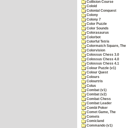
Collision Course
Coloid
Colonial Conquest
Colony
Colony 7
Color Puzzle
Color Sounds
Colorasaurus
Colorbot
Colorful Tetris
Colormatch Square, The
Colorvision
Colossus Chess 3.0
Colossus Chess 4.0
Colossus Chess 4.1
Colour Puzzle (v1)
Colour Quest
Colours
Colourtris
Colus
Combat (v1)
Combat (v2)
Combat Chess
Combat Leader
Combi Poker
Comet Game, The
Comets
Comicland
Commando (v1)