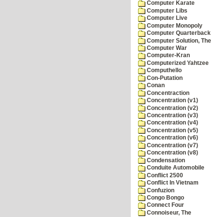
Computer Karate
Computer Libs
Computer Live
Computer Monopoly
Computer Quarterback
Computer Solution, The
Computer War
Computer-Kran
Computerized Yahtzee
Computhello
Con-Putation
Conan
Concentraction
Concentration (v1)
Concentration (v2)
Concentration (v3)
Concentration (v4)
Concentration (v5)
Concentration (v6)
Concentration (v7)
Concentration (v8)
Condensation
Conduite Automobile
Conflict 2500
Conflict In Vietnam
Confuzion
Congo Bongo
Connect Four
Connoiseur, The