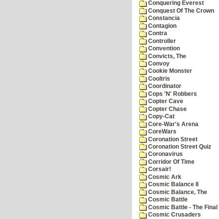
Conquering Everest
Conquest Of The Crown
Constancia
Contagion
Contra
Controller
Convention
Convicts, The
Convoy
Cookie Monster
Cooltris
Coordinator
Cops 'N' Robbers
Copter Cave
Copter Chase
Copy-Cat
Core-War's Arena
CoreWars
Coronation Street
Coronation Street Quiz
Coronavirus
Corridor Of Time
Corsair!
Cosmic Ark
Cosmic Balance II
Cosmic Balance, The
Cosmic Battle
Cosmic Battle - The Final 
Cosmic Crusaders