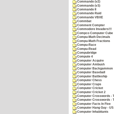
Commando (v2)
Commando (v3)
Commando II
Commando Raid
Commando VBXE
Commbat
Comment Compter
Commodore Invaders!!!
Compco Computer Cube
Compu-Math Decimals
Compu-Math Fractions
Compu-Race
Compu-Read
Compubridge
Compute 4
Computer Acquire
Computer Ambush
Computer Backgammon
Computer Baseball
Computer Battleship
Computer Chess
Computer Craps
Computer Cricket
Computer Cricket 2
Computer Crosswords - T
Computer Crosswords - 
Computer Facts In Five
Computer Hang Guy - US 
Computer Inhabitants