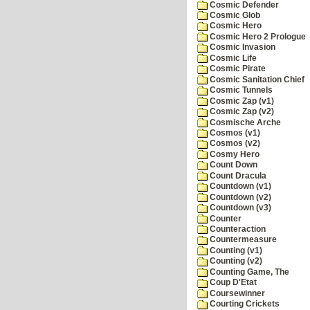
Cosmic Defender
Cosmic Glob
Cosmic Hero
Cosmic Hero 2 Prologue
Cosmic Invasion
Cosmic Life
Cosmic Pirate
Cosmic Sanitation Chief
Cosmic Tunnels
Cosmic Zap (v1)
Cosmic Zap (v2)
Cosmische Arche
Cosmos (v1)
Cosmos (v2)
Cosmy Hero
Count Down
Count Dracula
Countdown (v1)
Countdown (v2)
Countdown (v3)
Counter
Counteraction
Countermeasure
Counting (v1)
Counting (v2)
Counting Game, The
Coup D'Etat
Coursewinner
Courting Crickets