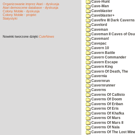
Cave-Hunt
Organizowanie imprez Atari - dyskusja
Cave-Man
Atari demoscene database - dyskusja
Caveblaster
Colony Mobile - dyskusja
Colony Mobile - projekt
Caveblaster+
Statystyki
Cavefire III Dark Caverns
Cavelord
Caveman
Caveman II Caves of Os
Nowinki
tworzone dzięki
CuteNews
Caveman!
Cavepac
Cavern 10
Cavern Battle
Cavern Commander
Cavern Escape
Cavern King
Cavern Of Death, The
Cavernia
Cavernrun
Cavernrunner
Caverns
Caverns Of Callisto
Caverns Of Doom
Caverns Of Eriban
Caverns Of Eris
Caverns Of Khafka
Caverns Of Mars
Caverns Of Mars II
Caverns Of Nala
Caverns Of The Lost Min