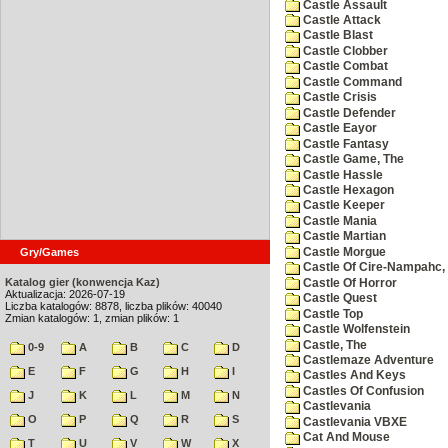
Castle Assault
Castle Attack
Castle Blast
Castle Clobber
Castle Combat
Castle Command
Castle Crisis
Castle Defender
Castle Eayor
Castle Fantasy
Castle Game, The
Castle Hassle
Castle Hexagon
Castle Keeper
Castle Mania
Castle Martian
Castle Morgue
Gry/Games
Castle Of Cire-Nampahc,
Katalog gier (konwencja Kaz)
Castle Of Horror
Aktualizacja: 2026-07-19
Castle Quest
Liczba katalogów: 8878, liczba plików: 40040
Castle Top
Zmian katalogów: 1, zmian plików: 1
Castle Wolfenstein
Castle, The
0-9
A
B
C
D
Castlemaze Adventure
E
F
G
H
I
Castles And Keys
Castles Of Confusion
J
K
L
M
N
Castlevania
O
P
Q
R
S
Castlevania VBXE
Cat And Mouse
T
U
V
W
X