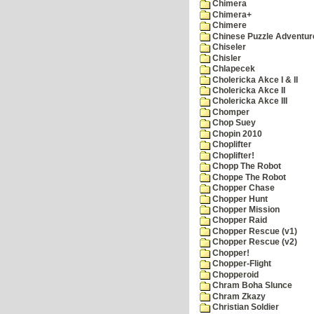
Chimera
Chimera+
Chimere
Chinese Puzzle Adventur
Chiseler
Chisler
Chlapecek
Cholericka Akce I & II
Cholericka Akce II
Cholericka Akce III
Chomper
Chop Suey
Chopin 2010
Choplifter
Choplifter!
Chopp The Robot
Choppe The Robot
Chopper Chase
Chopper Hunt
Chopper Mission
Chopper Raid
Chopper Rescue (v1)
Chopper Rescue (v2)
Chopper!
Chopper-Flight
Chopperoid
Chram Boha Slunce
Chram Zkazy
Christian Soldier