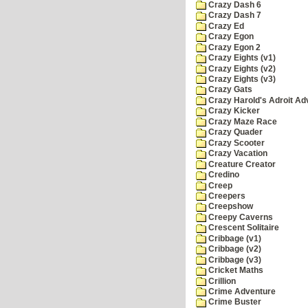
Crazy Dash 6
Crazy Dash 7
Crazy Ed
Crazy Egon
Crazy Egon 2
Crazy Eights (v1)
Crazy Eights (v2)
Crazy Eights (v3)
Crazy Gats
Crazy Harold's Adroit Ad
Crazy Kicker
Crazy Maze Race
Crazy Quader
Crazy Scooter
Crazy Vacation
Creature Creator
Credino
Creep
Creepers
Creepshow
Creepy Caverns
Crescent Solitaire
Cribbage (v1)
Cribbage (v2)
Cribbage (v3)
Cricket Maths
Crillion
Crime Adventure
Crime Buster