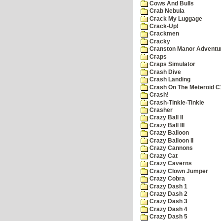
Cows And Bulls
Crab Nebula
Crack My Luggage
Crack-Up!
Crackmen
Cracky
Cranston Manor Adventu
Craps
Craps Simulator
Crash Dive
Crash Landing
Crash On The Meteroid C
Crash!
Crash-Tinkle-Tinkle
Crasher
Crazy Ball II
Crazy Ball III
Crazy Balloon
Crazy Balloon II
Crazy Cannons
Crazy Cat
Crazy Caverns
Crazy Clown Jumper
Crazy Cobra
Crazy Dash 1
Crazy Dash 2
Crazy Dash 3
Crazy Dash 4
Crazy Dash 5