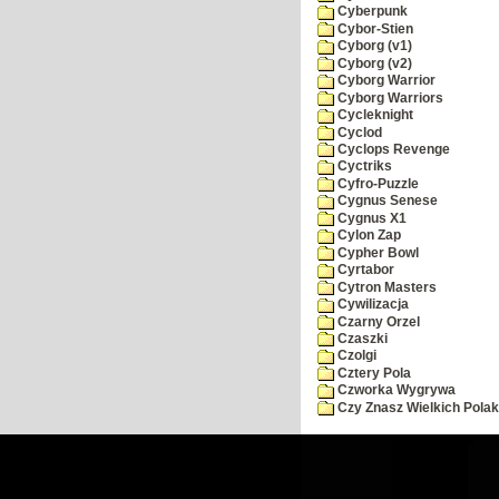
Cyberpunk
Cybor-Stien
Cyborg (v1)
Cyborg (v2)
Cyborg Warrior
Cyborg Warriors
Cycleknight
Cyclod
Cyclops Revenge
Cyctriks
Cyfro-Puzzle
Cygnus Senese
Cygnus X1
Cylon Zap
Cypher Bowl
Cyrtabor
Cytron Masters
Cywilizacja
Czarny Orzel
Czaszki
Czolgi
Cztery Pola
Czworka Wygrywa
Czy Znasz Wielkich Pola