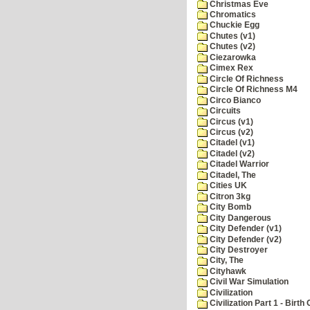
Christmas Eve
Chromatics
Chuckie Egg
Chutes (v1)
Chutes (v2)
Ciezarowka
Cimex Rex
Circle Of Richness
Circle Of Richness M4
Circo Bianco
Circuits
Circus (v1)
Circus (v2)
Citadel (v1)
Citadel (v2)
Citadel Warrior
Citadel, The
Cities UK
Citron 3kg
City Bomb
City Dangerous
City Defender (v1)
City Defender (v2)
City Destroyer
City, The
Cityhawk
Civil War Simulation
Civilization
Civilization Part 1 - Birth 