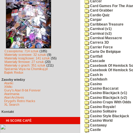
Carcer
Card Games For The Atar
Card Grabber
Cardio Quiz
Cargar
Caribbean Treasure
Carnival (v1)
Carnival (v2)
Carnival Massacre
Carrera 3D
Carrier Force
Czasopisma: 714 sztuk
(185)
Carte De Belgique
Materiały scenowe: 32 sztuki
(9)
Cartfall
Materiały książkowe: 141 sztuk
(55)
Cascade
Materiały firmowe: 27 sztuk
(20)
Materiały o grach: 351 sztuk
(211)
Casebook Of Hemlock Soa
Spiżarnia Voya na Chomikuj.pl
Casebook Of Hemlock Soa
Bajtek Redux
Cash In
Cashdash
Zasoby wiedzy
Atariki
Casino
XWiki
Casino Baccarat
Gury's Atari 8-bit Forever
Casino Blackjack (v1)
Atarimania
Atari Archives
Casino Blackjack (v2)
Drygol's Retro Hacks
Casino Craps With Odds
XL Search
Casino Royale!
Casino Solitaire
Kontakt
Casino Style Blackjack
HI SCORE CAFÉ
Casino World
Castaway
Castle