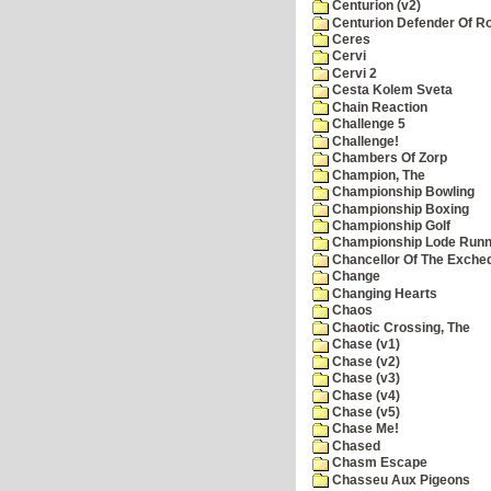
Centurion (v2)
Centurion Defender Of 
Ceres
Cervi
Cervi 2
Cesta Kolem Sveta
Chain Reaction
Challenge 5
Challenge!
Chambers Of Zorp
Champion, The
Championship Bowling
Championship Boxing
Championship Golf
Championship Lode Runn
Chancellor Of The Exche
Change
Changing Hearts
Chaos
Chaotic Crossing, The
Chase (v1)
Chase (v2)
Chase (v3)
Chase (v4)
Chase (v5)
Chase Me!
Chased
Chasm Escape
Chasseu Aux Pigeons