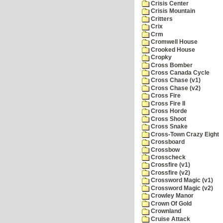
Crisis Center
Crisis Mountain
Critters
Crix
Crm
Cromwell House
Crooked House
Cropky
Cross Bomber
Cross Canada Cycle
Cross Chase (v1)
Cross Chase (v2)
Cross Fire
Cross Fire II
Cross Horde
Cross Shoot
Cross Snake
Cross-Town Crazy Eight
Crossboard
Crossbow
Crosscheck
Crossfire (v1)
Crossfire (v2)
Crossword Magic (v1)
Crossword Magic (v2)
Crowley Manor
Crown Of Gold
Crownland
Cruise Attack