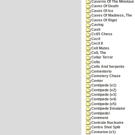
Caverns Of The Minotaur
Caves Of Death
Caves Of Ice
Caves Of Madness, The
Caves Of Rigel
Caving
Cavit
Cc65 Chess
Cecil
Cecil II
Cell Mates
Cell, The
Cellar Terror
Cells
Cells And Serpents
Cementerio
Cemetery Chase
Center
Centipede (v1)
Centipede (v2)
Centipede (v3)
Centipede (v4)
Centipede (v5)
Centipede Emulator
Centipede!
Centment
Centrale Nucleaire
Centre Shot Split
Centurion (v1)