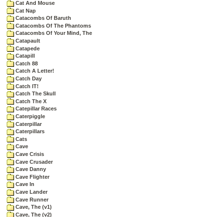
Cat And Mouse
Cat Nap
Catacombs Of Baruth
Catacombs Of The Phantoms
Catacombs Of Your Mind, The
Catapault
Catapede
Catapill
Catch 88
Catch A Letter!
Catch Day
Catch IT!
Catch The Skull
Catch The X
Catepillar Races
Caterpiggle
Caterpillar
Caterpillars
Cats
Cave
Cave Crisis
Cave Crusader
Cave Danny
Cave Flighter
Cave In
Cave Lander
Cave Runner
Cave, The (v1)
Cave, The (v2)