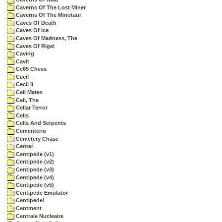
Caverns Of The Lost Miner
Caverns Of The Minotaur
Caves Of Death
Caves Of Ice
Caves Of Madness, The
Caves Of Rigel
Caving
Cavit
Cc65 Chess
Cecil
Cecil II
Cell Mates
Cell, The
Cellar Terror
Cells
Cells And Serpents
Cementerio
Cemetery Chase
Center
Centipede (v1)
Centipede (v2)
Centipede (v3)
Centipede (v4)
Centipede (v5)
Centipede Emulator
Centipede!
Centment
Centrale Nucleaire