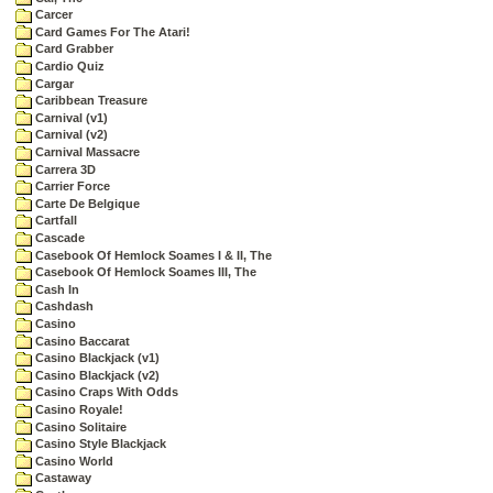
Carcer
Card Games For The Atari!
Card Grabber
Cardio Quiz
Cargar
Caribbean Treasure
Carnival (v1)
Carnival (v2)
Carnival Massacre
Carrera 3D
Carrier Force
Carte De Belgique
Cartfall
Cascade
Casebook Of Hemlock Soames I & II, The
Casebook Of Hemlock Soames III, The
Cash In
Cashdash
Casino
Casino Baccarat
Casino Blackjack (v1)
Casino Blackjack (v2)
Casino Craps With Odds
Casino Royale!
Casino Solitaire
Casino Style Blackjack
Casino World
Castaway