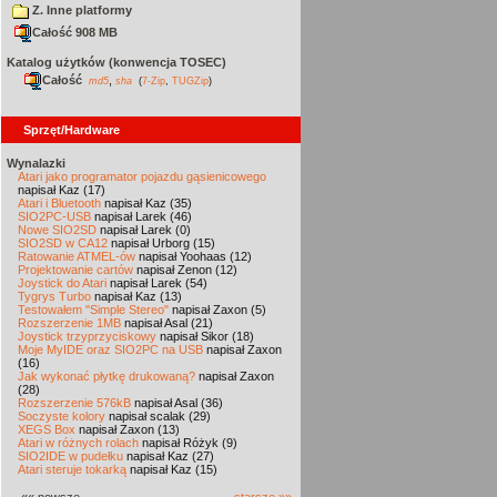
Z. Inne platformy
Całość 908 MB
Katalog użytków (konwencja TOSEC)
Całość
,
md5
sha
(
7-Zip
,
TUGZip
)
Sprzęt/Hardware
Wynalazki
Atari jako programator pojazdu gąsienicowego
napisał Kaz (17)
Atari i Bluetooth
napisał Kaz (35)
SIO2PC-USB
napisał Larek (46)
Nowe SIO2SD
napisał Larek (0)
SIO2SD w CA12
napisał Urborg (15)
Ratowanie ATMEL-ów
napisał Yoohaas (12)
Projektowanie cartów
napisał Zenon (12)
Joystick do Atari
napisał Larek (54)
Tygrys Turbo
napisał Kaz (13)
Testowałem "Simple Stereo"
napisał Zaxon (5)
Rozszerzenie 1MB
napisał Asal (21)
Joystick trzyprzyciskowy
napisał Sikor (18)
Moje MyIDE oraz SIO2PC na USB
napisał Zaxon
(16)
Jak wykonać płytkę drukowaną?
napisał Zaxon
(28)
Rozszerzenie 576kB
napisał Asal (36)
Soczyste kolory
napisał scalak (29)
XEGS Box
napisał Zaxon (13)
Atari w różnych rolach
napisał Różyk (9)
SIO2IDE w pudełku
napisał Kaz (27)
Atari steruje tokarką
napisał Kaz (15)