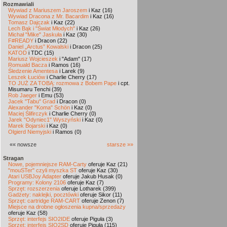
Rozmawiali
Wywiad z Mariuszem Jaroszem
i Kaz (16)
Wywiad Dracona z Mr. Bacardim
i Kaz (16)
Tomasz Dajczak
i Kaz (22)
Lech Bąk i "Świat Młodych"
i Kaz (26)
Michał "Mike" Jaskuła
i Kaz (30)
F#READY
i Dracon (22)
Daniel „Arctus” Kowalski
i Dracon (25)
KATOD
i TDC (15)
Mariusz Wojcieszek
i "Adam" (17)
Romuald Bacza
i Ramos (16)
Śledzenie Amentesa
i Larek (9)
Leszek Łuciów
i Charlie Cherry (17)
TO JUŻ ZA TOBĄ: rozmowa z Bobem Pape
i cpt.
Misumaru Tenchi (39)
Rob Jaeger
i Emu (53)
Jacek "Tabu" Grad
i Dracon (0)
Alexander "Koma" Schön
i Kaz (0)
Maciej Ślifirczyk
i Charlie Cherry (0)
Jarek "Odyniec1" Wyszyński
i Kaz (0)
Marek Bojarski
i Kaz (0)
Olgierd Niemyjski
i Ramos (0)
«« nowsze
starsze »»
Stragan
Nowe, pojemniejsze RAM-Carty
oferuje Kaz (21)
"mouSTer" czyli myszka ST
oferuje Kaz (30)
Atari USBJoy Adapter
oferuje Jakub Husak (0)
Programy: Kolony 2106
oferuje Kaz (7)
Sprzęt: rozszerzenia
oferuje Lotharek (399)
Gadżety: naklejki, pocztówki
oferuje Sikor (11)
Sprzęt: cartridge RAM-CART
oferuje Zenon (7)
Miejsce na drobne ogłoszenia kupna/sprzedaży
oferuje Kaz (58)
Sprzęt: interfejs SIO2IDE
oferuje Piguła (3)
Sprzęt: interfejs SIO2SD
oferuje Piguła (115)