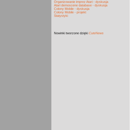
Organizowanie imprez Atari - dyskusja
Atari demoscene database - dyskusja
Colony Mobile - dyskusja
Colony Mobile - projekt
Statystyki
Nowinki
tworzone dzięki
CuteNews