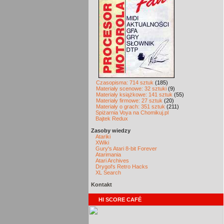
Czasopisma: 714 sztuk
(185)
Materiały scenowe: 32 sztuki
(9)
Materiały książkowe: 141 sztuk
(55)
Materiały firmowe: 27 sztuk
(20)
Materiały o grach: 351 sztuk
(211)
Spiżarnia Voya na Chomikuj.pl
Bajtek Redux
Zasoby wiedzy
Atariki
XWiki
Gury's Atari 8-bit Forever
Atarimania
Atari Archives
Drygol's Retro Hacks
XL Search
Kontakt
HI SCORE CAFÉ