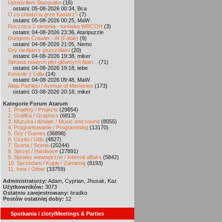
Uprościłem Starquake
(16)
ostatni: 05-08-2026 00:34, Bca
O co chodzi w grze Kasiarz?
(7)
ostatni: 05-08-2026 00:25, MaW
Rocznica 1 sierpnia - turówka WRCOH
(3)
ostatni: 04-08-2026 23:36, Ataripuzzle
Dungeon Crawler - AI (Fable)
(9)
ostatni: 04-08-2026 21:05, Nemo
Gry na Atari z pszczołami
(20)
ostatni: 04-08-2026 19:38, miker
Sprawa nowych płyt głównych Atari...
(71)
ostatni: 04-08-2026 19:18, tebe
Konsole z Lidla
(14)
ostatni: 04-08-2026 09:48, MaW
Aleja Pamięci / Avenue of Memories
(173)
ostatni: 03-08-2026 20:18, miker
Kategorie Forum Atarum
1. Projekty / Projects
(29854)
2. Grafika / Graphics
(6813)
3. Muzyka i dźwięk / Music and sound
(8055)
4. Programowanie / Programming
(13170)
5. Gry / Games
(36898)
6. Użytki / Utils
(4827)
7. Scena / Scene
(20244)
8. Sprzęt / Hardware
(27891)
9. Sprawy wewnętrzne / Internal affairs
(5842)
10. Sprzedam / Kupię / Zamienię
(8193)
11. Inne / Other
(33759)
Administratorzy:
Adam, Cyprian, Jhusak, Kaz
Użytkowników:
3073
Ostatnio zarejestrowany:
bradko
Postów ostatniej doby:
12
Spotkania i zloty/Meetings & Parties