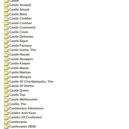
Castle
Castle Assault
Castle Attack
Castle Blast
Castle Clobber
Castle Combat
Castle Command
Castle Crisis
Castle Defender
Castle Eayor
Castle Fantasy
Castle Game, The
Castle Hassle
Castle Hexagon
Castle Keeper
Castle Mania
Castle Martian
Castle Morgue
Castle Of Cire-Nampahc, The
Castle Of Horror
Castle Quest
Castle Top
Castle Wolfenstein
Castle, The
Castlemaze Adventure
Castles And Keys
Castles Of Confusion
Castlevania
Castlevania VBXE