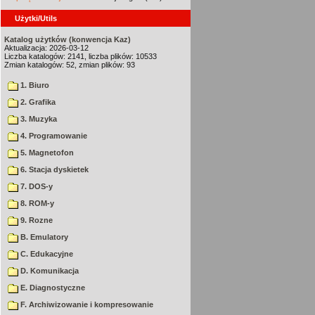
Użytki/Utils
Katalog użytków (konwencja Kaz)
Aktualizacja: 2026-03-12
Liczba katalogów: 2141, liczba plików: 10533
Zmian katalogów: 52, zmian plików: 93
1. Biuro
2. Grafika
3. Muzyka
4. Programowanie
5. Magnetofon
6. Stacja dyskietek
7. DOS-y
8. ROM-y
9. Rozne
B. Emulatory
C. Edukacyjne
D. Komunikacja
E. Diagnostyczne
F. Archiwizowanie i kompresowanie