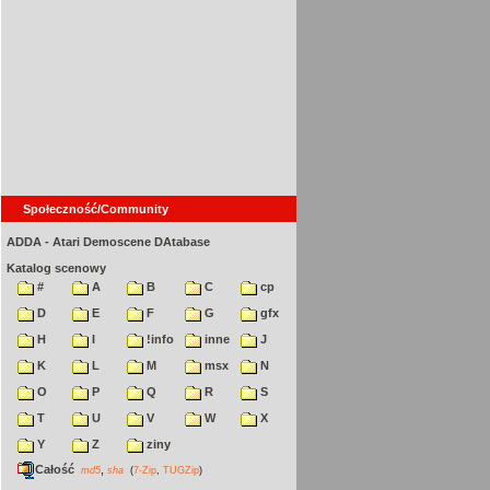
Społeczność/Community
ADDA - Atari Demoscene DAtabase
Katalog scenowy
#
A
B
C
cp
D
E
F
G
gfx
H
I
!info
inne
J
K
L
M
msx
N
O
P
Q
R
S
T
U
V
W
X
Y
Z
ziny
Całość
,
md5
sha
(
7-Zip
,
TUGZip
)