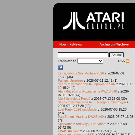
Nowinki/News
Archiwum/Archive
Translate to
RSS
Letnia edycja Silly Venture 2026
z 2026-07-31
15:41 (36)
Pamięci Jurgiego
z 2026-07-21 12:42 (1)
Sceny z demosceny #7: opowiada SuN
z 2026-07-
19 15:24 (2)
Atari Muzeum w Poznaniu na KWAS #40
z 2026-
07-16 16:10 (4)
Nie żyje kolega Pecuś
z 2026-07-13 18:00 (30)
Sceny z demosceny #7 - Grzegorz "Sun" Żyła
z
2026-07-12 17:29 (12)
Lost Party 2026 nadchodzi
z 2026-07-08 15:28
(23)
Pan Zenon i Atari na KWAS #40
z 2026-07-07 13:25
(7)
Spotkanie z redakcją "The Voice"
z 2026-07-04
07:42 (9)
KWAS #40 live
z 2026-06-27 12:53 (167)
Spotkanie z grupą USSR
z 2026-06-26 19:36 (11)