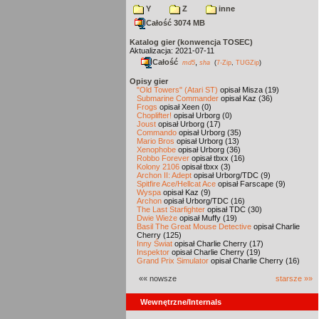
Y
Z
inne
Całość 3074 MB
Katalog gier (konwencja TOSEC)
Aktualizacja: 2021-07-11
Całość
,
md5
sha
(
7-Zip
,
TUGZip
)
Opisy gier
"Old Towers" (Atari ST)
opisał Misza (19)
Submarine Commander
opisał Kaz (36)
Frogs
opisał Xeen (0)
Choplifter!
opisał Urborg (0)
Joust
opisał Urborg (17)
Commando
opisał Urborg (35)
Mario Bros
opisał Urborg (13)
Xenophobe
opisał Urborg (36)
Robbo Forever
opisał tbxx (16)
Kolony 2106
opisał tbxx (3)
Archon II: Adept
opisał Urborg/TDC (9)
Spitfire Ace/Hellcat Ace
opisał Farscape (9)
Wyspa
opisał Kaz (9)
Archon
opisał Urborg/TDC (16)
The Last Starfighter
opisał TDC (30)
Dwie Wieże
opisał Muffy (19)
Basil The Great Mouse Detective
opisał Charlie
Cherry (125)
Inny Świat
opisał Charlie Cherry (17)
Inspektor
opisał Charlie Cherry (19)
Grand Prix Simulator
opisał Charlie Cherry (16)
«« nowsze
starsze »»
Wewnętrzne/Internals