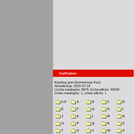
Gry/Games
Katalog gier (konwencja Kaz)
Aktualizacja: 2026-07-19
Liczba katalogów: 8878, liczba plików: 40040
Zmian katalogów: 1, zmian plików: 1
0-9
A
B
C
D
E
F
G
H
I
J
K
L
M
N
O
P
Q
R
S
T
U
V
W
X