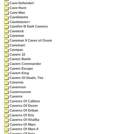
Cave-Defender!
Cave-Hunt
Cave-Man
Caveblaster
Caveblaster+
Cavefire III Dark Caverns
Cavelord
Caveman
Caveman II Caves of Osum
Caveman!
Cavepac
Cavern 10
Cavern Battle
Cavern Commander
Cavern Escape
Cavern King
Cavern Of Death, The
Cavernia
Cavernrun
Cavernrunner
Caverns
Caverns Of Callisto
Caverns Of Doom
Caverns Of Eriban
Caverns Of Eris
Caverns Of Khafka
Caverns Of Mars
Caverns Of Mars II
Caverns Of Nala