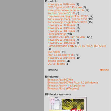
Poradniki
Nowe gry w 2026 roku
(1)
SFX-Engine w MAD Pascalu
(3)
Narzędzie do tworzenia scrolli
(12)
Kartridż Sparta DOS X
(6)
Usprawnienia magnetofonu XC12
(12)
Konserwacja stacji dysków 1050
(19)
Konserwacja magnetofonu XC12
(15)
Nowe gry w 2020 roku
(2)
Nowe gry w 2019 roku
(35)
Nowe gry w 2017 roku
(3)
Larek pokazuje
(40)
Emulacja ZX Spectrum na VBXE
(26)
Nowe gry w 2016 roku
(7)
Nowe gry w 2015 roku
(4)
Partycjonowanie karty SIDE (APT/FAT16/FAT32)
(1)
BMPVIEW
(34)
Atari ST dla opornych
(75)
Nowe gry w 2014 roku
(19)
Tritone engine
(11)
QChan Engine
(6)
nowsze
starsze
Emulatory
Emulator Atari800Win
Emulator Atari800Win PLus 4.0 (Windows)
Emulator Atari++ (multiplatform)
Emulator Altirra (Windows)
Biblioteka Atarowca