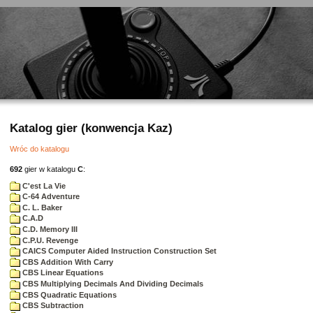
Katalog gier (konwencja Kaz)
Wróc do katalogu
692
gier w katalogu
C
:
C'est La Vie
C-64 Adventure
C. L. Baker
C.A.D
C.D. Memory III
C.P.U. Revenge
CAICS Computer Aided Instruction Construction Set
CBS Addition With Carry
CBS Linear Equations
CBS Multiplying Decimals And Dividing Decimals
CBS Quadratic Equations
CBS Subtraction