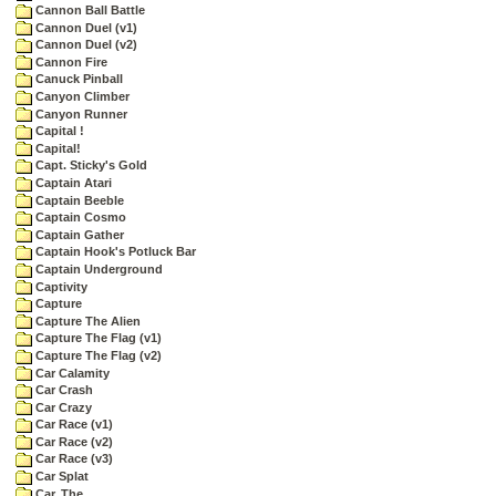
Cannon Ball Battle
Cannon Duel (v1)
Cannon Duel (v2)
Cannon Fire
Canuck Pinball
Canyon Climber
Canyon Runner
Capital !
Capital!
Capt. Sticky's Gold
Captain Atari
Captain Beeble
Captain Cosmo
Captain Gather
Captain Hook's Potluck Bar
Captain Underground
Captivity
Capture
Capture The Alien
Capture The Flag (v1)
Capture The Flag (v2)
Car Calamity
Car Crash
Car Crazy
Car Race (v1)
Car Race (v2)
Car Race (v3)
Car Splat
Car, The