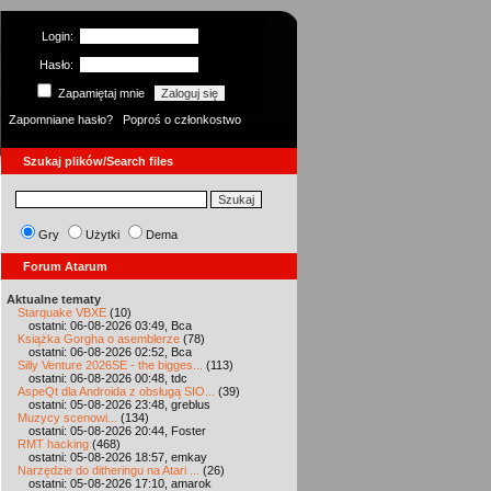
Login:
Hasło:
Zapamiętaj mnie
Zapomniane hasło?
Poproś o członkostwo
Szukaj plików/Search files
Gry
Użytki
Dema
Forum Atarum
Aktualne tematy
Starquake VBXE
(10)
ostatni: 06-08-2026 03:49, Bca
Książka Gorgha o asemblerze
(78)
ostatni: 06-08-2026 02:52, Bca
Silly Venture 2026SE - the bigges...
(113)
ostatni: 06-08-2026 00:48, tdc
AspeQt dla Androida z obsługą SIO...
(39)
ostatni: 05-08-2026 23:48, greblus
Muzycy scenowi...
(134)
ostatni: 05-08-2026 20:44, Foster
RMT hacking
(468)
ostatni: 05-08-2026 18:57, emkay
Narzędzie do ditheringu na Atari ...
(26)
ostatni: 05-08-2026 17:10, amarok