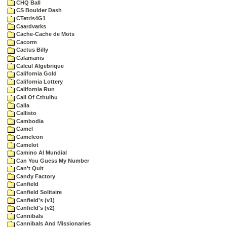
CHQ Ball
CS Boulder Dash
CTetris4G1
Caardvarks
Cache-Cache de Mots
Cacorm
Cactus Billy
Calamanis
Calcul Algebrique
California Gold
California Lottery
California Run
Call Of Cthulhu
Calla
Callisto
Cambodia
Camel
Cameleon
Camelot
Camino Al Mundial
Can You Guess My Number
Can't Quit
Candy Factory
Canfield
Canfield Solitaire
Canfield's (v1)
Canfield's (v2)
Cannibals
Cannibals And Missionaries