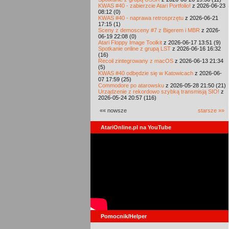
KWAS #40 - zabierzcie Atari Portfolio!
z 2026-06-23
08:12 (0)
KWAS #40 - naprawa retrosprzętu
z 2026-06-21
17:15 (1)
Sceny z demosceny #7 z Bigerem i MBR
z 2026-
06-19 22:08 (0)
Atari Floppy Image Toolkit
z 2026-06-17 13:51 (9)
Spotkanie online z grupą LST
z 2026-06-16 16:32
(16)
Recoil zintegrowany z macOS
z 2026-06-13 21:34
(5)
KWAS #40 odbędzie się w Katowicach
z 2026-06-
07 17:59 (25)
Commodore po atarowsku
z 2026-05-28 21:50 (21)
Urządzenie z rekordowo szybką transmisją SIO!
z
2026-05-24 20:57 (116)
«« nowsze
starsze »»
AtariOnline.pl na YouTube
Pomocnik/Helper