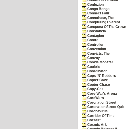
Conflict In Vietnam
Confuzion
Congo Bongo
Connect Four
Connoiseur, The
Conquering Everest
Conquest Of The Crown
Constancia
Contagion
Contra
Controller
Convention
Convicts, The
Convoy
Cookie Monster
Cooltris
Coordinator
Cops 'N' Robbers
Copter Cave
Copter Chase
Copy-Cat
Core-War's Arena
CoreWars
Coronation Street
Coronation Street Quiz
Coronavirus
Corridor Of Time
Corsair!
Cosmic Ark