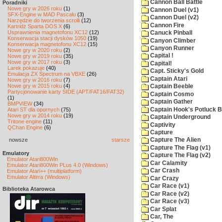
Cannon Ball Battle
Poradniki
Nowe gry w 2026 roku
(1)
Cannon Duel (v1)
SFX-Engine w MAD Pascalu
(3)
Cannon Duel (v2)
Narzędzie do tworzenia scrolli
(12)
Cannon Fire
Kartridż Sparta DOS X
(6)
Usprawnienia magnetofonu XC12
(12)
Canuck Pinball
Konserwacja stacji dysków 1050
(19)
Canyon Climber
Konserwacja magnetofonu XC12
(15)
Canyon Runner
Nowe gry w 2020 roku
(2)
Capital !
Nowe gry w 2019 roku
(35)
Nowe gry w 2017 roku
(3)
Capital!
Larek pokazuje
(40)
Capt. Sticky's Gold
Emulacja ZX Spectrum na VBXE
(26)
Captain Atari
Nowe gry w 2016 roku
(7)
Nowe gry w 2015 roku
(4)
Captain Beeble
Partycjonowanie karty SIDE (APT/FAT16/FAT32)
Captain Cosmo
(1)
Captain Gather
BMPVIEW
(34)
Captain Hook's Potluck B
Atari ST dla opornych
(75)
Nowe gry w 2014 roku
(19)
Captain Underground
Tritone engine
(11)
Captivity
QChan Engine
(6)
Capture
nowsze
starsze
Capture The Alien
Capture The Flag (v1)
Emulatory
Capture The Flag (v2)
Emulator Atari800Win
Car Calamity
Emulator Atari800Win PLus 4.0 (Windows)
Car Crash
Emulator Atari++ (multiplatform)
Emulator Altirra (Windows)
Car Crazy
Car Race (v1)
Biblioteka Atarowca
Car Race (v2)
Car Race (v3)
Car Splat
Car, The