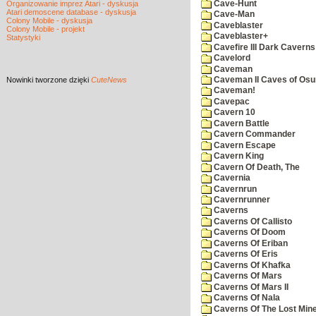
Cave-Hunt
Organizowanie imprez Atari - dyskusja
Atari demoscene database - dyskusja
Cave-Man
Colony Mobile - dyskusja
Caveblaster
Colony Mobile - projekt
Caveblaster+
Statystyki
Cavefire III Dark Caverns
Cavelord
Caveman
Nowinki
tworzone dzięki
CuteNews
Caveman II Caves of Os
Caveman!
Cavepac
Cavern 10
Cavern Battle
Cavern Commander
Cavern Escape
Cavern King
Cavern Of Death, The
Cavernia
Cavernrun
Cavernrunner
Caverns
Caverns Of Callisto
Caverns Of Doom
Caverns Of Eriban
Caverns Of Eris
Caverns Of Khafka
Caverns Of Mars
Caverns Of Mars II
Caverns Of Nala
Caverns Of The Lost Min