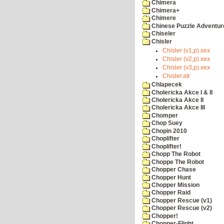
Chimera
Chimera+
Chimere
Chinese Puzzle Adventur
Chiseler
Chisler
Chisler (v1,p).xex
Chisler (v2,p).xex
Chisler (v3,p).xex
Chisler.atr
Chlapecek
Cholericka Akce I & II
Cholericka Akce II
Cholericka Akce III
Chomper
Chop Suey
Chopin 2010
Choplifter
Choplifter!
Chopp The Robot
Choppe The Robot
Chopper Chase
Chopper Hunt
Chopper Mission
Chopper Raid
Chopper Rescue (v1)
Chopper Rescue (v2)
Chopper!
Chopper-Flight