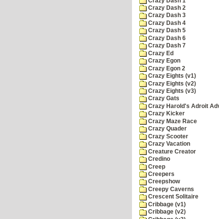
Crazy Dash 1
Crazy Dash 2
Crazy Dash 3
Crazy Dash 4
Crazy Dash 5
Crazy Dash 6
Crazy Dash 7
Crazy Ed
Crazy Egon
Crazy Egon 2
Crazy Eights (v1)
Crazy Eights (v2)
Crazy Eights (v3)
Crazy Gats
Crazy Harold's Adroit Ad
Crazy Kicker
Crazy Maze Race
Crazy Quader
Crazy Scooter
Crazy Vacation
Creature Creator
Credino
Creep
Creepers
Creepshow
Creepy Caverns
Crescent Solitaire
Cribbage (v1)
Cribbage (v2)