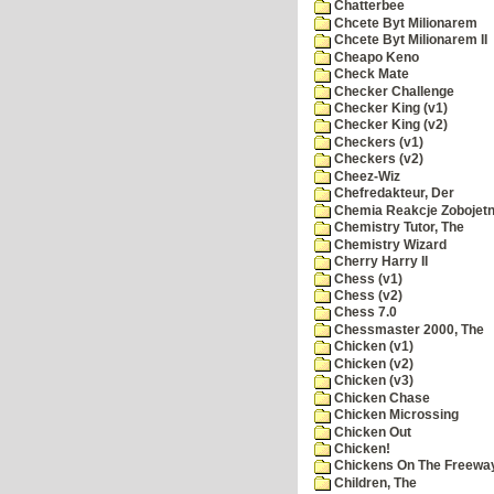
Chatterbee
Chcete Byt Milionarem
Chcete Byt Milionarem II
Cheapo Keno
Check Mate
Checker Challenge
Checker King (v1)
Checker King (v2)
Checkers (v1)
Checkers (v2)
Cheez-Wiz
Chefredakteur, Der
Chemia Reakcje Zobojetn
Chemistry Tutor, The
Chemistry Wizard
Cherry Harry II
Chess (v1)
Chess (v2)
Chess 7.0
Chessmaster 2000, The
Chicken (v1)
Chicken (v2)
Chicken (v3)
Chicken Chase
Chicken Microssing
Chicken Out
Chicken!
Chickens On The Freewa
Children, The