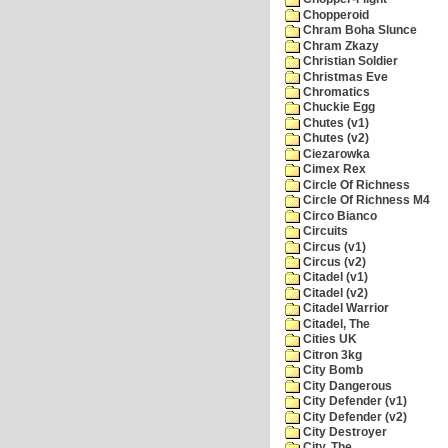
Chopperoid
Chram Boha Slunce
Chram Zkazy
Christian Soldier
Christmas Eve
Chromatics
Chuckie Egg
Chutes (v1)
Chutes (v2)
Ciezarowka
Cimex Rex
Circle Of Richness
Circle Of Richness M4
Circo Bianco
Circuits
Circus (v1)
Circus (v2)
Citadel (v1)
Citadel (v2)
Citadel Warrior
Citadel, The
Cities UK
Citron 3kg
City Bomb
City Dangerous
City Defender (v1)
City Defender (v2)
City Destroyer
City, The