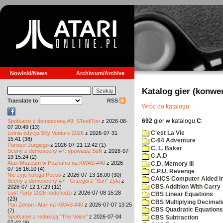
Nowinki/News
Archiwum/Archive
Katalog gier (konwe
Translate to
RSS
Wróc do katalogu
692
gier w katalogu
C
:
Spotkanie z demosceną #9: STeel/Tori
z 2026-08-
07 20:49 (13)
C'est La Vie
Letnia edycja Silly Venture 2026
z 2026-07-31
15:41 (38)
C-64 Adventure
Pamięci Jurgiego
z 2026-07-21 12:42 (1)
C. L. Baker
Sceny z demosceny #7: opowiada SuN
z 2026-07-
C.A.D
19 15:24 (2)
Atari Muzeum w Poznaniu na KWAS #40
z 2026-
C.D. Memory III
07-16 16:10 (4)
C.P.U. Revenge
Nie żyje kolega Pecuś
z 2026-07-13 18:00 (30)
CAICS Computer Aided Ins
Sceny z demosceny #7 - Grzegorz "Sun" Żyła
z
CBS Addition With Carry
2026-07-12 17:29 (12)
Lost Party 2026 nadchodzi
z 2026-07-08 15:28
CBS Linear Equations
(23)
CBS Multiplying Decimals
Pan Zenon i Atari na KWAS #40
z 2026-07-07 13:25
CBS Quadratic Equations
(7)
Spotkanie z redakcją "The Voice"
z 2026-07-04
CBS Subtraction
07:42 (9)