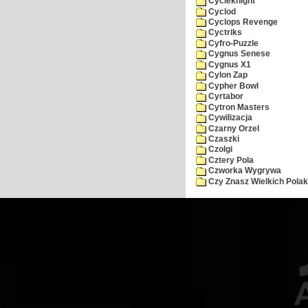
Cycleknight
Cyclod
Cyclops Revenge
Cyctriks
Cyfro-Puzzle
Cygnus Senese
Cygnus X1
Cylon Zap
Cypher Bowl
Cyrtabor
Cytron Masters
Cywilizacja
Czarny Orzel
Czaszki
Czolgi
Cztery Pola
Czworka Wygrywa
Czy Znasz Wielkich Pola