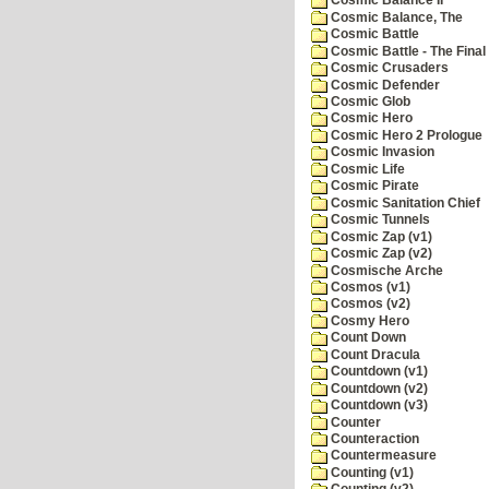
Cosmic Balance II
Cosmic Balance, The
Cosmic Battle
Cosmic Battle - The Final 
Cosmic Crusaders
Cosmic Defender
Cosmic Glob
Cosmic Hero
Cosmic Hero 2 Prologue
Cosmic Invasion
Cosmic Life
Cosmic Pirate
Cosmic Sanitation Chief
Cosmic Tunnels
Cosmic Zap (v1)
Cosmic Zap (v2)
Cosmische Arche
Cosmos (v1)
Cosmos (v2)
Cosmy Hero
Count Down
Count Dracula
Countdown (v1)
Countdown (v2)
Countdown (v3)
Counter
Counteraction
Countermeasure
Counting (v1)