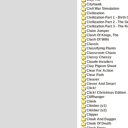
Cityhawk
Civil War Simulation
Civilization
Civilization Part 1 - Birth 
Civilization Part 2 - The 
Civilization Part 3 - The
Claim Jumper
Clash Of Kings, The
Clash Of Wills
Classic
Classifying Plants
Classroom Chaos
Classy Chassy
Claude Invaders
Clay Pigeon Shoot
Clear For Action
Clear Path
Cleaver
Clever And Smart
Click!
Click! Christmas Edition
Cliffhanger
Climb
Climber (v1)
Climber (v2)
Clipper
Cloak And Dagger
Cloak Of Death
Clock Story