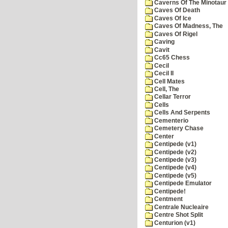
Caverns Of The Minotaur
Caves Of Death
Caves Of Ice
Caves Of Madness, The
Caves Of Rigel
Caving
Cavit
Cc65 Chess
Cecil
Cecil II
Cell Mates
Cell, The
Cellar Terror
Cells
Cells And Serpents
Cementerio
Cemetery Chase
Center
Centipede (v1)
Centipede (v2)
Centipede (v3)
Centipede (v4)
Centipede (v5)
Centipede Emulator
Centipede!
Centment
Centrale Nucleaire
Centre Shot Split
Centurion (v1)