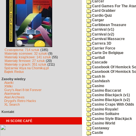
Carcer
Card Games For The Atar
Card Grabber
Cardio Quiz
Cargar
Caribbean Treasure
Carnival (v1)
Carnival (v2)
Carnival Massacre
Carrera 3D
Carrier Force
Czasopisma: 714 sztuk
(185)
Carte De Belgique
Materiały scenowe: 32 sztuki
(9)
Materiały książkowe: 141 sztuk
(55)
Cartfall
Materiały firmowe: 27 sztuk
(20)
Cascade
Materiały o grach: 351 sztuk
(211)
Casebook Of Hemlock Soa
Spiżarnia Voya na Chomikuj.pl
Bajtek Redux
Casebook Of Hemlock Soa
Cash In
Zasoby wiedzy
Cashdash
Atariki
Casino
XWiki
Gury's Atari 8-bit Forever
Casino Baccarat
Atarimania
Casino Blackjack (v1)
Atari Archives
Casino Blackjack (v2)
Drygol's Retro Hacks
XL Search
Casino Craps With Odds
Casino Royale!
Kontakt
Casino Solitaire
Casino Style Blackjack
HI SCORE CAFÉ
Casino World
Castaway
Castle