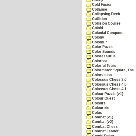
Cold Fusion
Collapse
Collapsing Deck
Collision
Collision Course
Coloid
Colonial Conquest
Colony
Colony 7
Color Puzzle
Color Sounds
Colorasaurus
Colorbot
Colorful Tetris
Colormatch Square, The
Colorvision
Colossus Chess 3.0
Colossus Chess 4.0
Colossus Chess 4.1
Colour Puzzle (v1)
Colour Quest
Colours
Colourtris
Colus
Combat (v1)
Combat (v2)
Combat Chess
Combat Leader
Combi Poker