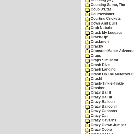
Counting (v2)
Counting Game, The
Coup D'Etat
Coursewinner
Courting Crickets
Cows And Bulls
Crab Nebula
Crack My Luggage
Crack-Up!
Crackmen
Cracky
Cranston Manor Adventu
Craps
Craps Simulator
Crash Dive
Crash Landing
Crash On The Meteroid C
Crash!
Crash-Tinkle-Tinkle
Crasher
Crazy Ball II
Crazy Ball III
Crazy Balloon
Crazy Balloon II
Crazy Cannons
Crazy Cat
Crazy Caverns
Crazy Clown Jumper
Crazy Cobra