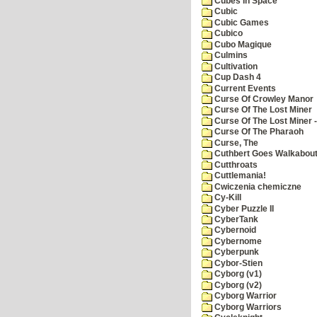
Cubes In Space
Cubic
Cubic Games
Cubico
Cubo Magique
Culmins
Cultivation
Cup Dash 4
Current Events
Curse Of Crowley Manor
Curse Of The Lost Miner
Curse Of The Lost Miner
Curse Of The Pharaoh
Curse, The
Cuthbert Goes Walkabou
Cutthroats
Cuttlemania!
Cwiczenia chemiczne
Cy-Kill
Cyber Puzzle II
CyberTank
Cybernoid
Cybernome
Cyberpunk
Cybor-Stien
Cyborg (v1)
Cyborg (v2)
Cyborg Warrior
Cyborg Warriors