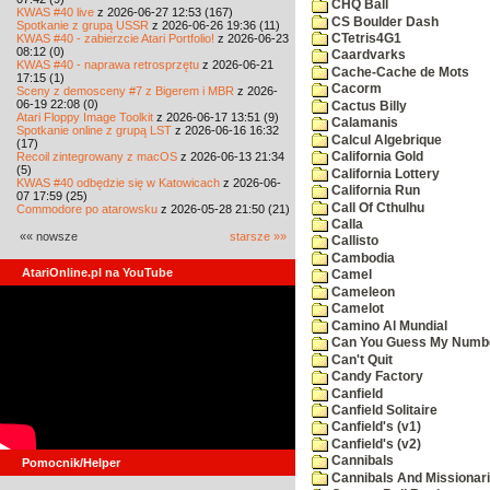
CHQ Ball
KWAS #40 live
z 2026-06-27 12:53 (167)
CS Boulder Dash
Spotkanie z grupą USSR
z 2026-06-26 19:36 (11)
KWAS #40 - zabierzcie Atari Portfolio!
z 2026-06-23
CTetris4G1
08:12 (0)
Caardvarks
KWAS #40 - naprawa retrosprzętu
z 2026-06-21
Cache-Cache de Mots
17:15 (1)
Cacorm
Sceny z demosceny #7 z Bigerem i MBR
z 2026-
06-19 22:08 (0)
Cactus Billy
Atari Floppy Image Toolkit
z 2026-06-17 13:51 (9)
Calamanis
Spotkanie online z grupą LST
z 2026-06-16 16:32
Calcul Algebrique
(17)
Recoil zintegrowany z macOS
z 2026-06-13 21:34
California Gold
(5)
California Lottery
KWAS #40 odbędzie się w Katowicach
z 2026-06-
California Run
07 17:59 (25)
Call Of Cthulhu
Commodore po atarowsku
z 2026-05-28 21:50 (21)
Calla
«« nowsze
starsze »»
Callisto
Cambodia
AtariOnline.pl na YouTube
Camel
Cameleon
Camelot
Camino Al Mundial
Can You Guess My Numb
Can't Quit
Candy Factory
Canfield
Canfield Solitaire
Canfield's (v1)
Canfield's (v2)
Cannibals
Pomocnik/Helper
Cannibals And Missionar