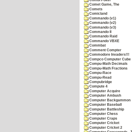
Comet Game, The
Comets
Comicland
Commando (v1)
Commando (v2)
Commando (v3)
Commando II
Commando Raid
Commando VBXE
Commbat
Comment Compter
Commodore Invaders!!!
Compco Computer Cube
Compu-Math Decimals
Compu-Math Fractions
Compu-Race
Compu-Read
Compubridge
Compute 4
Computer Acquire
Computer Ambush
Computer Backgammon
Computer Baseball
Computer Battleship
Computer Chess
Computer Craps
Computer Cricket
Computer Cricket 2
Computer Crosswords - T