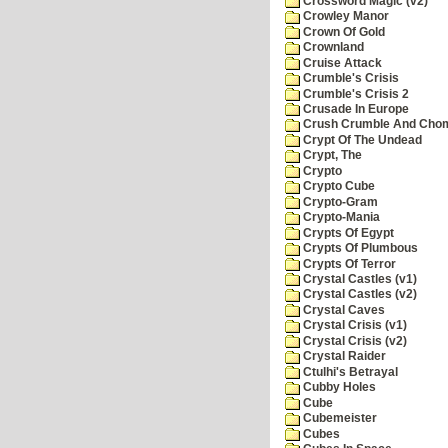
Crossword Magic (v2)
Crowley Manor
Crown Of Gold
Crownland
Cruise Attack
Crumble's Crisis
Crumble's Crisis 2
Crusade In Europe
Crush Crumble And Cho
Crypt Of The Undead
Crypt, The
Crypto
Crypto Cube
Crypto-Gram
Crypto-Mania
Crypts Of Egypt
Crypts Of Plumbous
Crypts Of Terror
Crystal Castles (v1)
Crystal Castles (v2)
Crystal Caves
Crystal Crisis (v1)
Crystal Crisis (v2)
Crystal Raider
Ctulhi's Betrayal
Cubby Holes
Cube
Cubemeister
Cubes