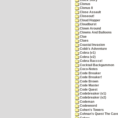
Clonus
Clonus II
Close Assault
Closeout!
Cloud Hopper
Cloudburst
Clown Around
Clowns And Balloons
Clue
Clues
Coastal Invasion
Cobb's Adventure
Cobra (v1)
Cobra (v2)
Cobra Raccce!
Cocktail Backgammon
Coco-Notes
Code Breaker
Code Breaker!
Code Brown
Code Master
Code Quest
Codebreaker (v1)
Codebreaker (v2)
Codeman
Codewoord
Cohen's Towers
Cohnan's Quest The Cave
Cokey