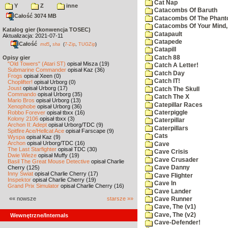
Cat Nap
Y
Z
inne
Catacombs Of Baruth
Całość 3074 MB
Catacombs Of The Phan
Catacombs Of Your Mind,
Katalog gier (konwencja TOSEC)
Catapault
Aktualizacja: 2021-07-11
Catapede
Całość
,
md5
sha
(
7-Zip
,
TUGZip
)
Catapill
Catch 88
Opisy gier
"Old Towers" (Atari ST)
opisał Misza (19)
Catch A Letter!
Submarine Commander
opisał Kaz (36)
Catch Day
Frogs
opisał Xeen (0)
Catch IT!
Choplifter!
opisał Urborg (0)
Joust
opisał Urborg (17)
Catch The Skull
Commando
opisał Urborg (35)
Catch The X
Mario Bros
opisał Urborg (13)
Catepillar Races
Xenophobe
opisał Urborg (36)
Robbo Forever
opisał tbxx (16)
Caterpiggle
Kolony 2106
opisał tbxx (3)
Caterpillar
Archon II: Adept
opisał Urborg/TDC (9)
Caterpillars
Spitfire Ace/Hellcat Ace
opisał Farscape (9)
Cats
Wyspa
opisał Kaz (9)
Archon
opisał Urborg/TDC (16)
Cave
The Last Starfighter
opisał TDC (30)
Cave Crisis
Dwie Wieże
opisał Muffy (19)
Cave Crusader
Basil The Great Mouse Detective
opisał Charlie
Cherry (125)
Cave Danny
Inny Świat
opisał Charlie Cherry (17)
Cave Flighter
Inspektor
opisał Charlie Cherry (19)
Cave In
Grand Prix Simulator
opisał Charlie Cherry (16)
Cave Lander
«« nowsze
starsze »»
Cave Runner
Cave, The (v1)
Cave, The (v2)
Wewnętrzne/Internals
Cave-Defender!