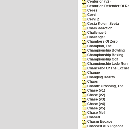
Centurion (v2)
Centurion Defender Of 
Ceres
Cervi
Cervi 2
Cesta Kolem Sveta
Chain Reaction
Challenge 5
Challenge!
Chambers Of Zorp
Champion, The
Championship Bowling
Championship Boxing
Championship Golf
Championship Lode Runn
Chancellor Of The Exche
Change
Changing Hearts
Chaos
Chaotic Crossing, The
Chase (v1)
Chase (v2)
Chase (v3)
Chase (v4)
Chase (v5)
Chase Me!
Chased
Chasm Escape
Chasseu Aux Pigeons