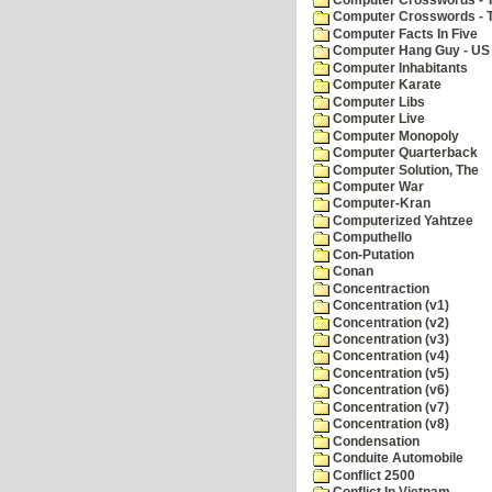
Computer Crosswords - 
Computer Facts In Five
Computer Hang Guy - US 
Computer Inhabitants
Computer Karate
Computer Libs
Computer Live
Computer Monopoly
Computer Quarterback
Computer Solution, The
Computer War
Computer-Kran
Computerized Yahtzee
Computhello
Con-Putation
Conan
Concentraction
Concentration (v1)
Concentration (v2)
Concentration (v3)
Concentration (v4)
Concentration (v5)
Concentration (v6)
Concentration (v7)
Concentration (v8)
Condensation
Conduite Automobile
Conflict 2500