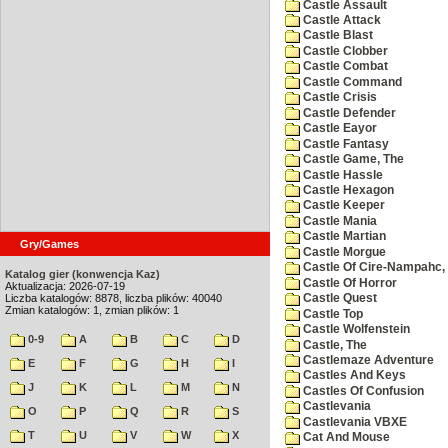
Castle Assault
Castle Attack
Castle Blast
Castle Clobber
Castle Combat
Castle Command
Castle Crisis
Castle Defender
Castle Eayor
Castle Fantasy
Castle Game, The
Castle Hassle
Castle Hexagon
Castle Keeper
Castle Mania
Castle Martian
Gry/Games
Castle Morgue
Castle Of Cire-Nampahc,
Katalog gier (konwencja Kaz)
Castle Of Horror
Aktualizacja: 2026-07-19
Liczba katalogów: 8878, liczba plików: 40040
Castle Quest
Zmian katalogów: 1, zmian plików: 1
Castle Top
Castle Wolfenstein
0-9
A
B
C
D
Castle, The
Castlemaze Adventure
E
F
G
H
I
Castles And Keys
J
K
L
M
N
Castles Of Confusion
Castlevania
O
P
Q
R
S
Castlevania VBXE
T
U
V
W
X
Cat And Mouse