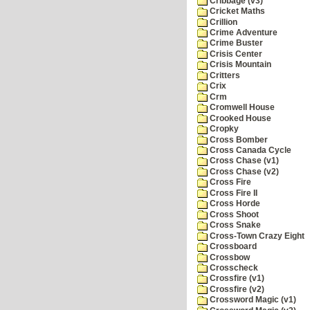
Cribbage (v3)
Cricket Maths
Crillion
Crime Adventure
Crime Buster
Crisis Center
Crisis Mountain
Critters
Crix
Crm
Cromwell House
Crooked House
Cropky
Cross Bomber
Cross Canada Cycle
Cross Chase (v1)
Cross Chase (v2)
Cross Fire
Cross Fire II
Cross Horde
Cross Shoot
Cross Snake
Cross-Town Crazy Eight
Crossboard
Crossbow
Crosscheck
Crossfire (v1)
Crossfire (v2)
Crossword Magic (v1)