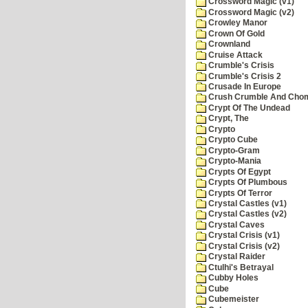
Crossword Magic (v1)
Crossword Magic (v2)
Crowley Manor
Crown Of Gold
Crownland
Cruise Attack
Crumble's Crisis
Crumble's Crisis 2
Crusade In Europe
Crush Crumble And Cho
Crypt Of The Undead
Crypt, The
Crypto
Crypto Cube
Crypto-Gram
Crypto-Mania
Crypts Of Egypt
Crypts Of Plumbous
Crypts Of Terror
Crystal Castles (v1)
Crystal Castles (v2)
Crystal Caves
Crystal Crisis (v1)
Crystal Crisis (v2)
Crystal Raider
Ctulhi's Betrayal
Cubby Holes
Cube
Cubemeister