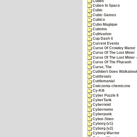
Cubes
Cubes In Space
Cubic
Cubic Games
Cubico
Cubo Magique
Culmins
Cultivation
Cup Dash 4
Current Events
Curse Of Crowley Manor
Curse Of The Lost Miner
Curse Of The Lost Miner
Curse Of The Pharaoh
Curse, The
Cuthbert Goes Walkabou
Cutthroats
Cuttlemania!
Cwiczenia chemiczne
Cy-Kill
Cyber Puzzle II
CyberTank
Cybernoid
Cybernome
Cyberpunk
Cybor-Stien
Cyborg (v1)
Cyborg (v2)
Cyborg Warrior