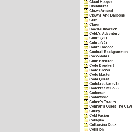
Cloud Hopper
Cloudburst
Clown Around
Clowns And Balloons
Clue
Clues
Coastal Invasion
Cobb's Adventure
Cobra (v1)
Cobra (v2)
Cobra Raccce!
Cocktail Backgammon
Coco-Notes
Code Breaker
Code Breaker!
Code Brown
Code Master
Code Quest
Codebreaker (v1)
Codebreaker (v2)
Codeman
Codewoord
Cohen's Towers
Cohnan's Quest The Cave
Cokey
Cold Fusion
Collapse
Collapsing Deck
Collision