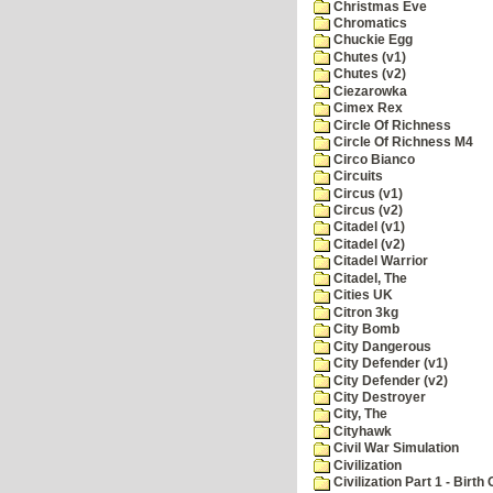
Christmas Eve
Chromatics
Chuckie Egg
Chutes (v1)
Chutes (v2)
Ciezarowka
Cimex Rex
Circle Of Richness
Circle Of Richness M4
Circo Bianco
Circuits
Circus (v1)
Circus (v2)
Citadel (v1)
Citadel (v2)
Citadel Warrior
Citadel, The
Cities UK
Citron 3kg
City Bomb
City Dangerous
City Defender (v1)
City Defender (v2)
City Destroyer
City, The
Cityhawk
Civil War Simulation
Civilization
Civilization Part 1 - Birth 