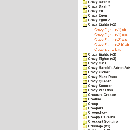
Crazy Dash 6
Crazy Dash 7
Crazy Ed
Crazy Egon
Crazy Egon 2
Crazy Eights (v1)
Crazy Eights (v1).atr
Crazy Eights (v1).xex
Crazy Eights (v2).xex
Crazy Eights (v2,b).atr
Crazy Eights.bas
Crazy Eights (v2)
Crazy Eights (v3)
Crazy Gats
Crazy Harold's Adroit Ad
Crazy Kicker
Crazy Maze Race
Crazy Quader
Crazy Scooter
Crazy Vacation
Creature Creator
Credino
Creep
Creepers
Creepshow
Creepy Caverns
Crescent Solitaire
Cribbage (v1)