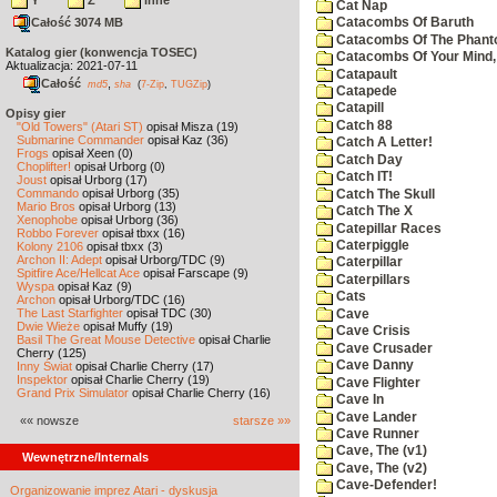
Y
Z
inne
Cat Nap
Całość 3074 MB
Catacombs Of Baruth
Catacombs Of The Phan
Katalog gier (konwencja TOSEC)
Catacombs Of Your Mind,
Aktualizacja: 2021-07-11
Catapault
Całość
,
md5
sha
(
7-Zip
,
TUGZip
)
Catapede
Catapill
Opisy gier
Catch 88
"Old Towers" (Atari ST)
opisał Misza (19)
Submarine Commander
opisał Kaz (36)
Catch A Letter!
Frogs
opisał Xeen (0)
Catch Day
Choplifter!
opisał Urborg (0)
Catch IT!
Joust
opisał Urborg (17)
Commando
opisał Urborg (35)
Catch The Skull
Mario Bros
opisał Urborg (13)
Catch The X
Xenophobe
opisał Urborg (36)
Catepillar Races
Robbo Forever
opisał tbxx (16)
Caterpiggle
Kolony 2106
opisał tbxx (3)
Archon II: Adept
opisał Urborg/TDC (9)
Caterpillar
Spitfire Ace/Hellcat Ace
opisał Farscape (9)
Caterpillars
Wyspa
opisał Kaz (9)
Cats
Archon
opisał Urborg/TDC (16)
The Last Starfighter
opisał TDC (30)
Cave
Dwie Wieże
opisał Muffy (19)
Cave Crisis
Basil The Great Mouse Detective
opisał Charlie
Cave Crusader
Cherry (125)
Cave Danny
Inny Świat
opisał Charlie Cherry (17)
Inspektor
opisał Charlie Cherry (19)
Cave Flighter
Grand Prix Simulator
opisał Charlie Cherry (16)
Cave In
Cave Lander
«« nowsze
starsze »»
Cave Runner
Cave, The (v1)
Wewnętrzne/Internals
Cave, The (v2)
Cave-Defender!
Organizowanie imprez Atari - dyskusja