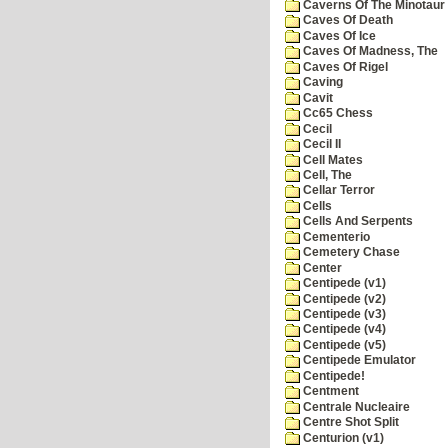
Caverns Of The Minotaur
Caves Of Death
Caves Of Ice
Caves Of Madness, The
Caves Of Rigel
Caving
Cavit
Cc65 Chess
Cecil
Cecil II
Cell Mates
Cell, The
Cellar Terror
Cells
Cells And Serpents
Cementerio
Cemetery Chase
Center
Centipede (v1)
Centipede (v2)
Centipede (v3)
Centipede (v4)
Centipede (v5)
Centipede Emulator
Centipede!
Centment
Centrale Nucleaire
Centre Shot Split
Centurion (v1)