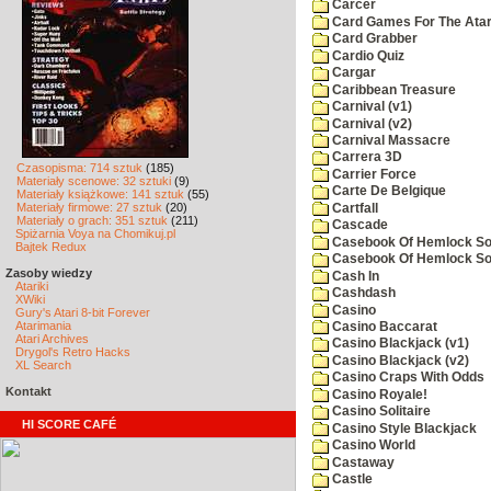
Carcer
Card Games For The Atar
Card Grabber
Cardio Quiz
Cargar
Caribbean Treasure
Carnival (v1)
Carnival (v2)
Carnival Massacre
Carrera 3D
Czasopisma: 714 sztuk
(185)
Carrier Force
Materiały scenowe: 32 sztuki
(9)
Carte De Belgique
Materiały książkowe: 141 sztuk
(55)
Materiały firmowe: 27 sztuk
(20)
Cartfall
Materiały o grach: 351 sztuk
(211)
Cascade
Spiżarnia Voya na Chomikuj.pl
Casebook Of Hemlock Soa
Bajtek Redux
Casebook Of Hemlock Soa
Zasoby wiedzy
Cash In
Atariki
Cashdash
XWiki
Casino
Gury's Atari 8-bit Forever
Atarimania
Casino Baccarat
Atari Archives
Casino Blackjack (v1)
Drygol's Retro Hacks
Casino Blackjack (v2)
XL Search
Casino Craps With Odds
Kontakt
Casino Royale!
Casino Solitaire
HI SCORE CAFÉ
Casino Style Blackjack
Casino World
Castaway
Castle