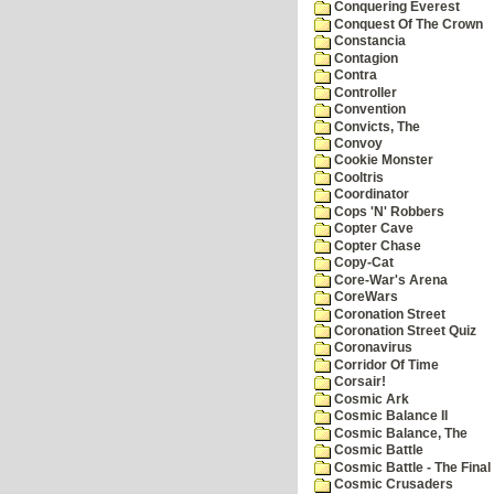
Conquering Everest
Conquest Of The Crown
Constancia
Contagion
Contra
Controller
Convention
Convicts, The
Convoy
Cookie Monster
Cooltris
Coordinator
Cops 'N' Robbers
Copter Cave
Copter Chase
Copy-Cat
Core-War's Arena
CoreWars
Coronation Street
Coronation Street Quiz
Coronavirus
Corridor Of Time
Corsair!
Cosmic Ark
Cosmic Balance II
Cosmic Balance, The
Cosmic Battle
Cosmic Battle - The Final 
Cosmic Crusaders