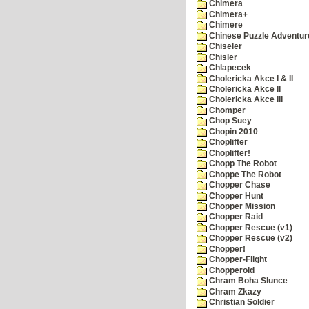
Chimera
Chimera+
Chimere
Chinese Puzzle Adventur
Chiseler
Chisler
Chlapecek
Cholericka Akce I & II
Cholericka Akce II
Cholericka Akce III
Chomper
Chop Suey
Chopin 2010
Choplifter
Choplifter!
Chopp The Robot
Choppe The Robot
Chopper Chase
Chopper Hunt
Chopper Mission
Chopper Raid
Chopper Rescue (v1)
Chopper Rescue (v2)
Chopper!
Chopper-Flight
Chopperoid
Chram Boha Slunce
Chram Zkazy
Christian Soldier