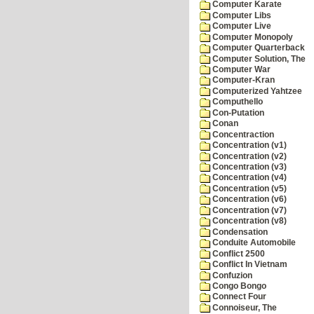
Computer Karate
Computer Libs
Computer Live
Computer Monopoly
Computer Quarterback
Computer Solution, The
Computer War
Computer-Kran
Computerized Yahtzee
Computhello
Con-Putation
Conan
Concentraction
Concentration (v1)
Concentration (v2)
Concentration (v3)
Concentration (v4)
Concentration (v5)
Concentration (v6)
Concentration (v7)
Concentration (v8)
Condensation
Conduite Automobile
Conflict 2500
Conflict In Vietnam
Confuzion
Congo Bongo
Connect Four
Connoiseur, The