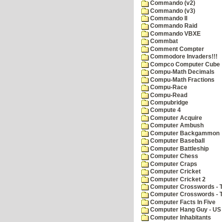
Commando (v2)
Commando (v3)
Commando II
Commando Raid
Commando VBXE
Commbat
Comment Compter
Commodore Invaders!!!
Compco Computer Cube
Compu-Math Decimals
Compu-Math Fractions
Compu-Race
Compu-Read
Compubridge
Compute 4
Computer Acquire
Computer Ambush
Computer Backgammon
Computer Baseball
Computer Battleship
Computer Chess
Computer Craps
Computer Cricket
Computer Cricket 2
Computer Crosswords - T
Computer Crosswords - 
Computer Facts In Five
Computer Hang Guy - US 
Computer Inhabitants