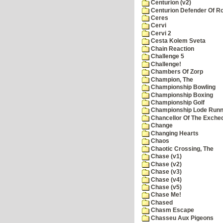
Centurion (v2)
Centurion Defender Of 
Ceres
Cervi
Cervi 2
Cesta Kolem Sveta
Chain Reaction
Challenge 5
Challenge!
Chambers Of Zorp
Champion, The
Championship Bowling
Championship Boxing
Championship Golf
Championship Lode Runn
Chancellor Of The Exche
Change
Changing Hearts
Chaos
Chaotic Crossing, The
Chase (v1)
Chase (v2)
Chase (v3)
Chase (v4)
Chase (v5)
Chase Me!
Chased
Chasm Escape
Chasseu Aux Pigeons