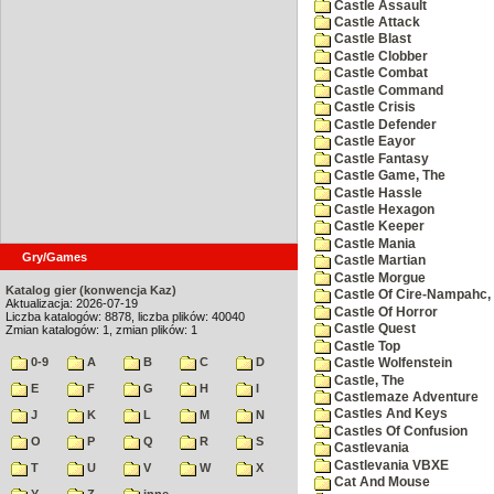
Castle Assault
Castle Attack
Castle Blast
Castle Clobber
Castle Combat
Castle Command
Castle Crisis
Castle Defender
Castle Eayor
Castle Fantasy
Castle Game, The
Castle Hassle
Castle Hexagon
Castle Keeper
Castle Mania
Gry/Games
Castle Martian
Castle Morgue
Katalog gier (konwencja Kaz)
Castle Of Cire-Nampahc,
Aktualizacja: 2026-07-19
Castle Of Horror
Liczba katalogów: 8878, liczba plików: 40040
Castle Quest
Zmian katalogów: 1, zmian plików: 1
Castle Top
0-9
A
B
C
D
Castle Wolfenstein
Castle, The
E
F
G
H
I
Castlemaze Adventure
Castles And Keys
J
K
L
M
N
Castles Of Confusion
O
P
Q
R
S
Castlevania
Castlevania VBXE
T
U
V
W
X
Cat And Mouse