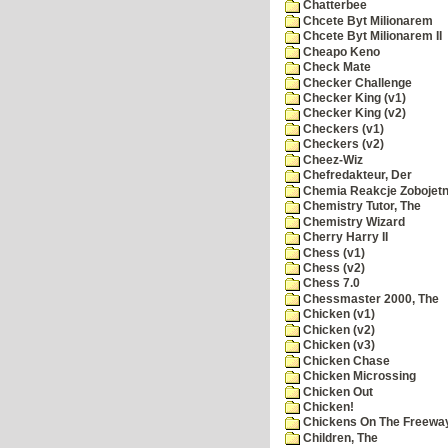
Chatterbee
Chcete Byt Milionarem
Chcete Byt Milionarem II
Cheapo Keno
Check Mate
Checker Challenge
Checker King (v1)
Checker King (v2)
Checkers (v1)
Checkers (v2)
Cheez-Wiz
Chefredakteur, Der
Chemia Reakcje Zobojetn
Chemistry Tutor, The
Chemistry Wizard
Cherry Harry II
Chess (v1)
Chess (v2)
Chess 7.0
Chessmaster 2000, The
Chicken (v1)
Chicken (v2)
Chicken (v3)
Chicken Chase
Chicken Microssing
Chicken Out
Chicken!
Chickens On The Freewa
Children, The