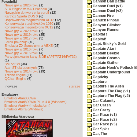
Cannon Ball Battle
Poradniki
Nowe gry w 2026 roku
(1)
Cannon Duel (v1)
SFX-Engine w MAD Pascalu
(3)
Cannon Duel (v2)
Narzędzie do tworzenia scrolli
(12)
Cannon Fire
Kartridż Sparta DOS X
(6)
Usprawnienia magnetofonu XC12
(12)
Canuck Pinball
Konserwacja stacji dysków 1050
(19)
Canyon Climber
Konserwacja magnetofonu XC12
(15)
Canyon Runner
Nowe gry w 2020 roku
(2)
Capital !
Nowe gry w 2019 roku
(35)
Nowe gry w 2017 roku
(3)
Capital!
Larek pokazuje
(40)
Capt. Sticky's Gold
Emulacja ZX Spectrum na VBXE
(26)
Captain Atari
Nowe gry w 2016 roku
(7)
Nowe gry w 2015 roku
(4)
Captain Beeble
Partycjonowanie karty SIDE (APT/FAT16/FAT32)
Captain Cosmo
(1)
Captain Gather
BMPVIEW
(34)
Captain Hook's Potluck B
Atari ST dla opornych
(75)
Nowe gry w 2014 roku
(19)
Captain Underground
Tritone engine
(11)
Captivity
QChan Engine
(6)
Capture
nowsze
starsze
Capture The Alien
Capture The Flag (v1)
Emulatory
Capture The Flag (v2)
Emulator Atari800Win
Car Calamity
Emulator Atari800Win PLus 4.0 (Windows)
Car Crash
Emulator Atari++ (multiplatform)
Emulator Altirra (Windows)
Car Crazy
Car Race (v1)
Biblioteka Atarowca
Car Race (v2)
Car Race (v3)
Car Splat
Car, The