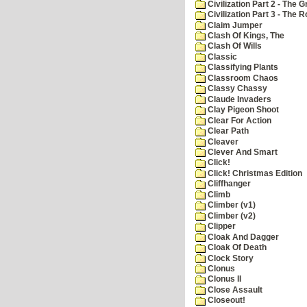
Civilization Part 2 - The 
Civilization Part 3 - The
Claim Jumper
Clash Of Kings, The
Clash Of Wills
Classic
Classifying Plants
Classroom Chaos
Classy Chassy
Claude Invaders
Clay Pigeon Shoot
Clear For Action
Clear Path
Cleaver
Clever And Smart
Click!
Click! Christmas Edition
Cliffhanger
Climb
Climber (v1)
Climber (v2)
Clipper
Cloak And Dagger
Cloak Of Death
Clock Story
Clonus
Clonus II
Close Assault
Closeout!