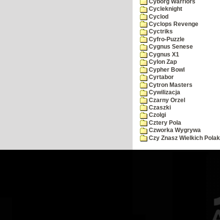
Cyborg Warriors
Cycleknight
Cyclod
Cyclops Revenge
Cyctriks
Cyfro-Puzzle
Cygnus Senese
Cygnus X1
Cylon Zap
Cypher Bowl
Cyrtabor
Cytron Masters
Cywilizacja
Czarny Orzel
Czaszki
Czolgi
Cztery Pola
Czworka Wygrywa
Czy Znasz Wielkich Pola