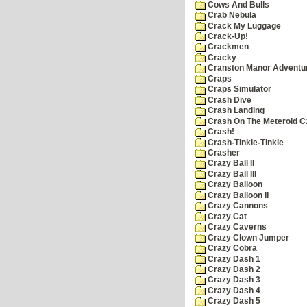
Cows And Bulls
Crab Nebula
Crack My Luggage
Crack-Up!
Crackmen
Cracky
Cranston Manor Adventu
Craps
Craps Simulator
Crash Dive
Crash Landing
Crash On The Meteroid C
Crash!
Crash-Tinkle-Tinkle
Crasher
Crazy Ball II
Crazy Ball III
Crazy Balloon
Crazy Balloon II
Crazy Cannons
Crazy Cat
Crazy Caverns
Crazy Clown Jumper
Crazy Cobra
Crazy Dash 1
Crazy Dash 2
Crazy Dash 3
Crazy Dash 4
Crazy Dash 5