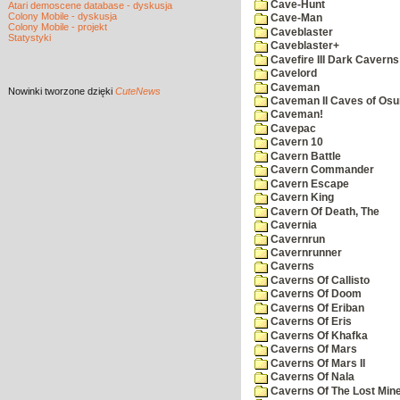
Cave-Hunt
Atari demoscene database - dyskusja
Colony Mobile - dyskusja
Cave-Man
Colony Mobile - projekt
Caveblaster
Statystyki
Caveblaster+
Cavefire III Dark Caverns
Cavelord
Caveman
Nowinki
tworzone dzięki
CuteNews
Caveman II Caves of Os
Caveman!
Cavepac
Cavern 10
Cavern Battle
Cavern Commander
Cavern Escape
Cavern King
Cavern Of Death, The
Cavernia
Cavernrun
Cavernrunner
Caverns
Caverns Of Callisto
Caverns Of Doom
Caverns Of Eriban
Caverns Of Eris
Caverns Of Khafka
Caverns Of Mars
Caverns Of Mars II
Caverns Of Nala
Caverns Of The Lost Min