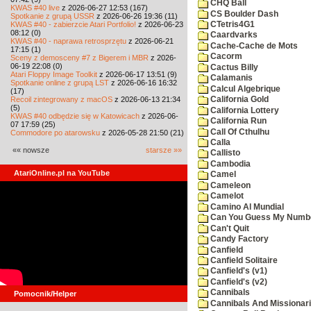
CHQ Ball
KWAS #40 live
z 2026-06-27 12:53 (167)
CS Boulder Dash
Spotkanie z grupą USSR
z 2026-06-26 19:36 (11)
KWAS #40 - zabierzcie Atari Portfolio!
z 2026-06-23
CTetris4G1
08:12 (0)
Caardvarks
KWAS #40 - naprawa retrosprzętu
z 2026-06-21
Cache-Cache de Mots
17:15 (1)
Cacorm
Sceny z demosceny #7 z Bigerem i MBR
z 2026-
06-19 22:08 (0)
Cactus Billy
Atari Floppy Image Toolkit
z 2026-06-17 13:51 (9)
Calamanis
Spotkanie online z grupą LST
z 2026-06-16 16:32
Calcul Algebrique
(17)
Recoil zintegrowany z macOS
z 2026-06-13 21:34
California Gold
(5)
California Lottery
KWAS #40 odbędzie się w Katowicach
z 2026-06-
California Run
07 17:59 (25)
Call Of Cthulhu
Commodore po atarowsku
z 2026-05-28 21:50 (21)
Calla
«« nowsze
starsze »»
Callisto
Cambodia
AtariOnline.pl na YouTube
Camel
Cameleon
Camelot
Camino Al Mundial
Can You Guess My Numb
Can't Quit
Candy Factory
Canfield
Canfield Solitaire
Canfield's (v1)
Canfield's (v2)
Cannibals
Pomocnik/Helper
Cannibals And Missionar