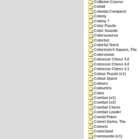
Collision Course
Coloid
Colonial Conquest
Colony
Colony 7
Color Puzzle
Color Sounds
Colorasaurus
Colorbot
Colorful Tetris
Colormatch Square, The
Colorvision
Colossus Chess 3.0
Colossus Chess 4.0
Colossus Chess 4.1
Colour Puzzle (v1)
Colour Quest
Colours
Colourtris
Colus
Combat (v1)
Combat (v2)
Combat Chess
Combat Leader
Combi Poker
Comet Game, The
Comets
Comicland
Commando (v1)