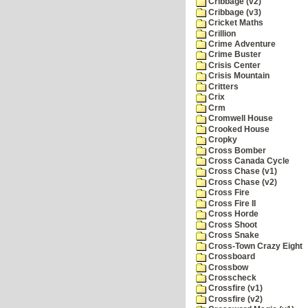
Cribbage (v2)
Cribbage (v3)
Cricket Maths
Crillion
Crime Adventure
Crime Buster
Crisis Center
Crisis Mountain
Critters
Crix
Crm
Cromwell House
Crooked House
Cropky
Cross Bomber
Cross Canada Cycle
Cross Chase (v1)
Cross Chase (v2)
Cross Fire
Cross Fire II
Cross Horde
Cross Shoot
Cross Snake
Cross-Town Crazy Eight
Crossboard
Crossbow
Crosscheck
Crossfire (v1)
Crossfire (v2)