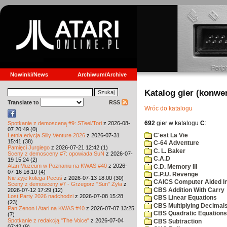
Nowinki/News
Archiwum/Archive
Katalog gier (konwe
Translate to
RSS
Wróc do katalogu
692
gier w katalogu
C
:
Spotkanie z demosceną #9: STeel/Tori
z 2026-08-
07 20:49 (0)
C'est La Vie
Letnia edycja Silly Venture 2026
z 2026-07-31
15:41 (38)
C-64 Adventure
Pamięci Jurgiego
z 2026-07-21 12:42 (1)
C. L. Baker
Sceny z demosceny #7: opowiada SuN
z 2026-07-
C.A.D
19 15:24 (2)
Atari Muzeum w Poznaniu na KWAS #40
z 2026-
C.D. Memory III
07-16 16:10 (4)
C.P.U. Revenge
Nie żyje kolega Pecuś
z 2026-07-13 18:00 (30)
CAICS Computer Aided Ins
Sceny z demosceny #7 - Grzegorz "Sun" Żyła
z
CBS Addition With Carry
2026-07-12 17:29 (12)
Lost Party 2026 nadchodzi
z 2026-07-08 15:28
CBS Linear Equations
(23)
CBS Multiplying Decimals
Pan Zenon i Atari na KWAS #40
z 2026-07-07 13:25
CBS Quadratic Equations
(7)
Spotkanie z redakcją "The Voice"
z 2026-07-04
CBS Subtraction
07:42 (9)