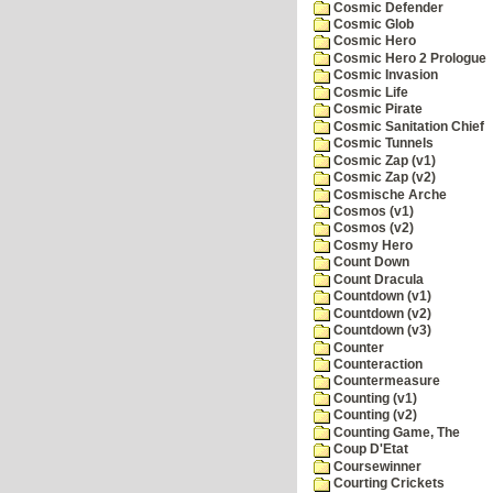
Cosmic Defender
Cosmic Glob
Cosmic Hero
Cosmic Hero 2 Prologue
Cosmic Invasion
Cosmic Life
Cosmic Pirate
Cosmic Sanitation Chief
Cosmic Tunnels
Cosmic Zap (v1)
Cosmic Zap (v2)
Cosmische Arche
Cosmos (v1)
Cosmos (v2)
Cosmy Hero
Count Down
Count Dracula
Countdown (v1)
Countdown (v2)
Countdown (v3)
Counter
Counteraction
Countermeasure
Counting (v1)
Counting (v2)
Counting Game, The
Coup D'Etat
Coursewinner
Courting Crickets