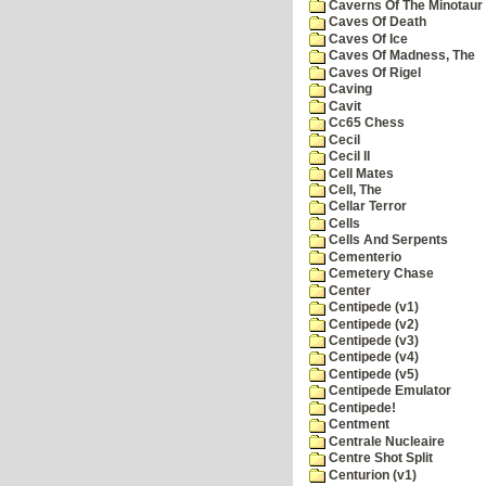
Caverns Of The Minotaur
Caves Of Death
Caves Of Ice
Caves Of Madness, The
Caves Of Rigel
Caving
Cavit
Cc65 Chess
Cecil
Cecil II
Cell Mates
Cell, The
Cellar Terror
Cells
Cells And Serpents
Cementerio
Cemetery Chase
Center
Centipede (v1)
Centipede (v2)
Centipede (v3)
Centipede (v4)
Centipede (v5)
Centipede Emulator
Centipede!
Centment
Centrale Nucleaire
Centre Shot Split
Centurion (v1)