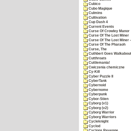
Cubico
Cubo Magique
Culmins
Cultivation
Cup Dash 4
Current Events
Curse Of Crowley Manor
Curse Of The Lost Miner
Curse Of The Lost Miner
Curse Of The Pharaoh
Curse, The
Cuthbert Goes Walkabou
Cutthroats
Cuttlemania!
Cwiczenia chemiczne
Cy-Kill
Cyber Puzzle II
CyberTank
Cybernoid
Cybernome
Cyberpunk
Cybor-Stien
Cyborg (v1)
Cyborg (v2)
Cyborg Warrior
Cyborg Warriors
Cycleknight
Cyclod
Cyclops Revenge