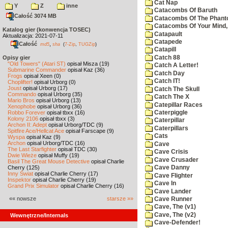
Cat Nap
Y
Z
inne
Catacombs Of Baruth
Całość 3074 MB
Catacombs Of The Phan
Catacombs Of Your Mind,
Katalog gier (konwencja TOSEC)
Catapault
Aktualizacja: 2021-07-11
Catapede
Całość
,
md5
sha
(
7-Zip
,
TUGZip
)
Catapill
Catch 88
Opisy gier
"Old Towers" (Atari ST)
opisał Misza (19)
Catch A Letter!
Submarine Commander
opisał Kaz (36)
Catch Day
Frogs
opisał Xeen (0)
Catch IT!
Choplifter!
opisał Urborg (0)
Joust
opisał Urborg (17)
Catch The Skull
Commando
opisał Urborg (35)
Catch The X
Mario Bros
opisał Urborg (13)
Catepillar Races
Xenophobe
opisał Urborg (36)
Robbo Forever
opisał tbxx (16)
Caterpiggle
Kolony 2106
opisał tbxx (3)
Caterpillar
Archon II: Adept
opisał Urborg/TDC (9)
Caterpillars
Spitfire Ace/Hellcat Ace
opisał Farscape (9)
Cats
Wyspa
opisał Kaz (9)
Archon
opisał Urborg/TDC (16)
Cave
The Last Starfighter
opisał TDC (30)
Cave Crisis
Dwie Wieże
opisał Muffy (19)
Cave Crusader
Basil The Great Mouse Detective
opisał Charlie
Cherry (125)
Cave Danny
Inny Świat
opisał Charlie Cherry (17)
Cave Flighter
Inspektor
opisał Charlie Cherry (19)
Cave In
Grand Prix Simulator
opisał Charlie Cherry (16)
Cave Lander
«« nowsze
starsze »»
Cave Runner
Cave, The (v1)
Cave, The (v2)
Wewnętrzne/Internals
Cave-Defender!