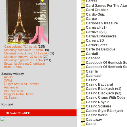
Carcer
Card Games For The Atar
Card Grabber
Cardio Quiz
Cargar
Caribbean Treasure
Carnival (v1)
Carnival (v2)
Carnival Massacre
Carrera 3D
Carrier Force
Czasopisma: 714 sztuk
(185)
Carte De Belgique
Materiały scenowe: 32 sztuki
(9)
Materiały książkowe: 141 sztuk
(55)
Cartfall
Materiały firmowe: 27 sztuk
(20)
Cascade
Materiały o grach: 351 sztuk
(211)
Casebook Of Hemlock Soa
Spiżarnia Voya na Chomikuj.pl
Bajtek Redux
Casebook Of Hemlock Soa
Cash In
Zasoby wiedzy
Cashdash
Atariki
Casino
XWiki
Gury's Atari 8-bit Forever
Casino Baccarat
Atarimania
Casino Blackjack (v1)
Atari Archives
Casino Blackjack (v2)
Drygol's Retro Hacks
XL Search
Casino Craps With Odds
Casino Royale!
Kontakt
Casino Solitaire
Casino Style Blackjack
HI SCORE CAFÉ
Casino World
Castaway
Castle