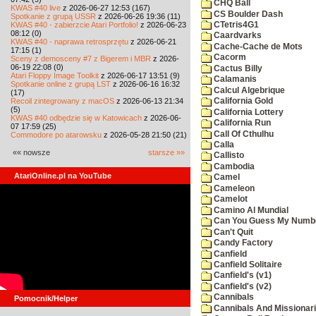
CHQ Ball
KWAS #40 live
z 2026-06-27 12:53 (167)
CS Boulder Dash
Spotkanie z grupą USSR
z 2026-06-26 19:36 (11)
KWAS #40 - zabierzcie Atari Portfolio!
z 2026-06-23
CTetris4G1
08:12 (0)
Caardvarks
KWAS #40 - naprawa retrosprzętu
z 2026-06-21
Cache-Cache de Mots
17:15 (1)
Cacorm
Sceny z demosceny #7 z Bigerem i MBR
z 2026-
06-19 22:08 (0)
Cactus Billy
Atari Floppy Image Toolkit
z 2026-06-17 13:51 (9)
Calamanis
Spotkanie online z grupą LST
z 2026-06-16 16:32
Calcul Algebrique
(17)
Recoil zintegrowany z macOS
z 2026-06-13 21:34
California Gold
(5)
California Lottery
KWAS #40 odbędzie się w Katowicach
z 2026-06-
California Run
07 17:59 (25)
Call Of Cthulhu
Commodore po atarowsku
z 2026-05-28 21:50 (21)
Calla
«« nowsze
starsze »»
Callisto
Cambodia
AtariOnline.pl na YouTube
Camel
Cameleon
Camelot
Camino Al Mundial
Can You Guess My Numb
Can't Quit
Candy Factory
Canfield
Canfield Solitaire
Canfield's (v1)
Canfield's (v2)
Cannibals
Pomocnik/Helper
Cannibals And Missionar