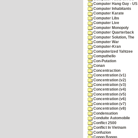
Computer Hang Guy - US 
Computer Inhabitants
Computer Karate
Computer Libs
Computer Live
Computer Monopoly
Computer Quarterback
Computer Solution, The
Computer War
Computer-Kran
Computerized Yahtzee
Computhello
Con-Putation
Conan
Concentraction
Concentration (v1)
Concentration (v2)
Concentration (v3)
Concentration (v4)
Concentration (v5)
Concentration (v6)
Concentration (v7)
Concentration (v8)
Condensation
Conduite Automobile
Conflict 2500
Conflict In Vietnam
Confuzion
Congo Bongo