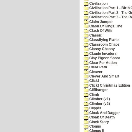
Civilization
Civilization Part 1 - Birth 
Civilization Part 2 - The 
Civilization Part 3 - The
Claim Jumper
Clash Of Kings, The
Clash Of Wills
Classic
Classifying Plants
Classroom Chaos
Classy Chassy
Claude Invaders
Clay Pigeon Shoot
Clear For Action
Clear Path
Cleaver
Clever And Smart
Click!
Click! Christmas Edition
Cliffhanger
Climb
Climber (v1)
Climber (v2)
Clipper
Cloak And Dagger
Cloak Of Death
Clock Story
Clonus
Clonus II