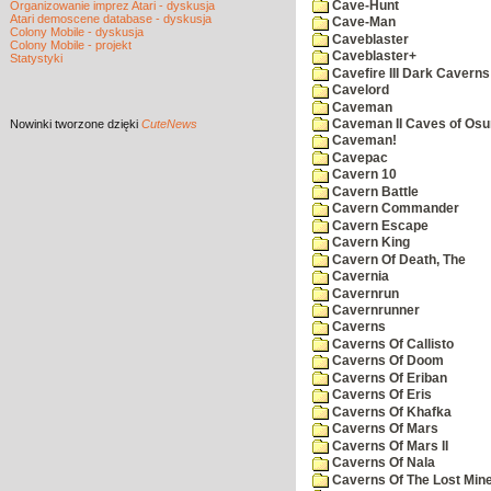
Cave-Hunt
Organizowanie imprez Atari - dyskusja
Atari demoscene database - dyskusja
Cave-Man
Colony Mobile - dyskusja
Caveblaster
Colony Mobile - projekt
Caveblaster+
Statystyki
Cavefire III Dark Caverns
Cavelord
Caveman
Nowinki
tworzone dzięki
CuteNews
Caveman II Caves of Os
Caveman!
Cavepac
Cavern 10
Cavern Battle
Cavern Commander
Cavern Escape
Cavern King
Cavern Of Death, The
Cavernia
Cavernrun
Cavernrunner
Caverns
Caverns Of Callisto
Caverns Of Doom
Caverns Of Eriban
Caverns Of Eris
Caverns Of Khafka
Caverns Of Mars
Caverns Of Mars II
Caverns Of Nala
Caverns Of The Lost Min