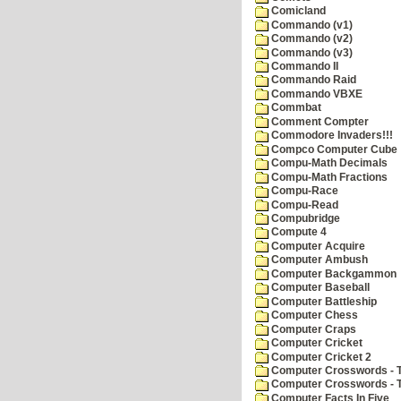
Comicland
Commando (v1)
Commando (v2)
Commando (v3)
Commando II
Commando Raid
Commando VBXE
Commbat
Comment Compter
Commodore Invaders!!!
Compco Computer Cube
Compu-Math Decimals
Compu-Math Fractions
Compu-Race
Compu-Read
Compubridge
Compute 4
Computer Acquire
Computer Ambush
Computer Backgammon
Computer Baseball
Computer Battleship
Computer Chess
Computer Craps
Computer Cricket
Computer Cricket 2
Computer Crosswords - T
Computer Crosswords - 
Computer Facts In Five