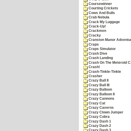
Coursewinner
Courting Crickets
Cows And Bulls
Crab Nebula
Crack My Luggage
Crack-Up!
Crackmen
Cracky
Cranston Manor Adventu
Craps
Craps Simulator
Crash Dive
Crash Landing
Crash On The Meteroid C
Crash!
Crash-Tinkle-Tinkle
Crasher
Crazy Ball II
Crazy Ball III
Crazy Balloon
Crazy Balloon II
Crazy Cannons
Crazy Cat
Crazy Caverns
Crazy Clown Jumper
Crazy Cobra
Crazy Dash 1
Crazy Dash 2
Crazy Dash 3