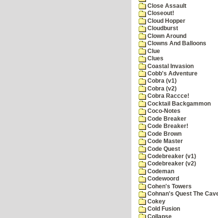
Close Assault
Closeout!
Cloud Hopper
Cloudburst
Clown Around
Clowns And Balloons
Clue
Clues
Coastal Invasion
Cobb's Adventure
Cobra (v1)
Cobra (v2)
Cobra Raccce!
Cocktail Backgammon
Coco-Notes
Code Breaker
Code Breaker!
Code Brown
Code Master
Code Quest
Codebreaker (v1)
Codebreaker (v2)
Codeman
Codewoord
Cohen's Towers
Cohnan's Quest The Cave
Cokey
Cold Fusion
Collapse