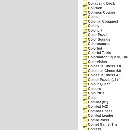
Collapsing Deck
Collision
Collision Course
Coloid
Colonial Conquest
Colony
Colony 7
Color Puzzle
Color Sounds
Colorasaurus
Colorbot
Colorful Tetris
Colormatch Square, The
Colorvision
Colossus Chess 3.0
Colossus Chess 4.0
Colossus Chess 4.1
Colour Puzzle (v1)
Colour Quest
Colours
Colourtris
Colus
Combat (v1)
Combat (v2)
Combat Chess
Combat Leader
Combi Poker
Comet Game, The
Comets