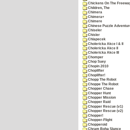
Chickens On The Freewa
Children, The
Chimera
Chimera+
Chimere
Chinese Puzzle Adventur
Chiseler
Chisler
Chlapecek
Cholericka Akce I & II
Cholericka Akce II
Cholericka Akce III
Chomper
Chop Suey
Chopin 2010
Choplifter
Choplifter!
Chopp The Robot
Choppe The Robot
Chopper Chase
Chopper Hunt
Chopper Mission
Chopper Raid
Chopper Rescue (v1)
Chopper Rescue (v2)
Chopper!
Chopper-Flight
Chopperoid
Chram Boha Slunce