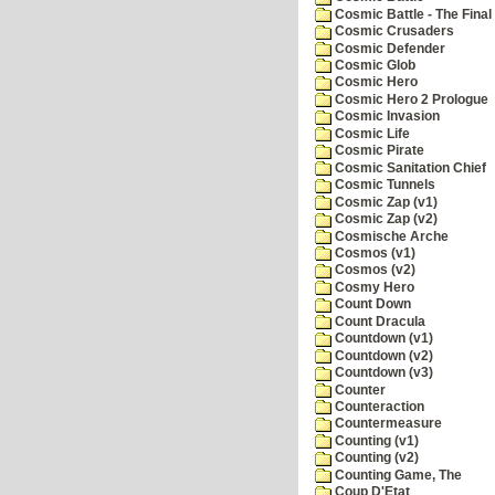
Cosmic Battle - The Final 
Cosmic Crusaders
Cosmic Defender
Cosmic Glob
Cosmic Hero
Cosmic Hero 2 Prologue
Cosmic Invasion
Cosmic Life
Cosmic Pirate
Cosmic Sanitation Chief
Cosmic Tunnels
Cosmic Zap (v1)
Cosmic Zap (v2)
Cosmische Arche
Cosmos (v1)
Cosmos (v2)
Cosmy Hero
Count Down
Count Dracula
Countdown (v1)
Countdown (v2)
Countdown (v3)
Counter
Counteraction
Countermeasure
Counting (v1)
Counting (v2)
Counting Game, The
Coup D'Etat