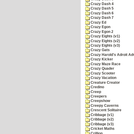
Crazy Dash 4
Crazy Dash 5
Crazy Dash 6
Crazy Dash 7
Crazy Ed
Crazy Egon
Crazy Egon 2
Crazy Eights (v1)
Crazy Eights (v2)
Crazy Eights (v3)
Crazy Gats
Crazy Harold's Adroit Ad
Crazy Kicker
Crazy Maze Race
Crazy Quader
Crazy Scooter
Crazy Vacation
Creature Creator
Credino
Creep
Creepers
Creepshow
Creepy Caverns
Crescent Solitaire
Cribbage (v1)
Cribbage (v2)
Cribbage (v3)
Cricket Maths
Crillion