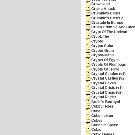
Crownland
Cruise Attack
Crumble's Crisis
Crumble's Crisis 2
Crusade In Europe
Crush Crumble And Cho
Crypt Of The Undead
Crypt, The
Crypto
Crypto Cube
Crypto-Gram
Crypto-Mania
Crypts Of Egypt
Crypts Of Plumbous
Crypts Of Terror
Crystal Castles (v1)
Crystal Castles (v2)
Crystal Caves
Crystal Crisis (v1)
Crystal Crisis (v2)
Crystal Raider
Ctulhi's Betrayal
Cubby Holes
Cube
Cubemeister
Cubes
Cubes In Space
Cubic
Cubic Games