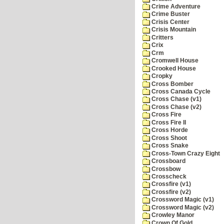
Crime Adventure
Crime Buster
Crisis Center
Crisis Mountain
Critters
Crix
Crm
Cromwell House
Crooked House
Cropky
Cross Bomber
Cross Canada Cycle
Cross Chase (v1)
Cross Chase (v2)
Cross Fire
Cross Fire II
Cross Horde
Cross Shoot
Cross Snake
Cross-Town Crazy Eight
Crossboard
Crossbow
Crosscheck
Crossfire (v1)
Crossfire (v2)
Crossword Magic (v1)
Crossword Magic (v2)
Crowley Manor
Crown Of Gold