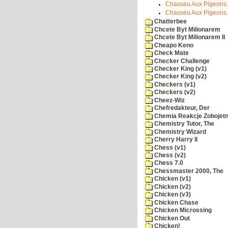
Chasseu Aux Pigeons
Chasseu Aux Pigeons.
Chatterbee
Chcete Byt Milionarem
Chcete Byt Milionarem II
Cheapo Keno
Check Mate
Checker Challenge
Checker King (v1)
Checker King (v2)
Checkers (v1)
Checkers (v2)
Cheez-Wiz
Chefredakteur, Der
Chemia Reakcje Zobojetn
Chemistry Tutor, The
Chemistry Wizard
Cherry Harry II
Chess (v1)
Chess (v2)
Chess 7.0
Chessmaster 2000, The
Chicken (v1)
Chicken (v2)
Chicken (v3)
Chicken Chase
Chicken Microssing
Chicken Out
Chicken!