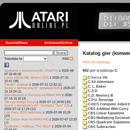
Nowinki/News
Archiwum/Archive
Katalog gier (konwe
Translate to
RSS
Wróc do katalogu
692
gier w katalogu
C
:
Spotkanie z demosceną #9: STeel/Tori
z 2026-08-
07 20:49 (8)
C'est La Vie
Letnia edycja Silly Venture 2026
z 2026-07-31
15:41 (38)
C-64 Adventure
Pamięci Jurgiego
z 2026-07-21 12:42 (1)
C. L. Baker
Sceny z demosceny #7: opowiada SuN
z 2026-07-
C.A.D
19 15:24 (2)
Atari Muzeum w Poznaniu na KWAS #40
z 2026-
C.D. Memory III
07-16 16:10 (4)
C.P.U. Revenge
Nie żyje kolega Pecuś
z 2026-07-13 18:00 (30)
CAICS Computer Aided Ins
Sceny z demosceny #7 - Grzegorz "Sun" Żyła
z
CBS Addition With Carry
2026-07-12 17:29 (12)
Lost Party 2026 nadchodzi
z 2026-07-08 15:28
CBS Linear Equations
(23)
CBS Multiplying Decimals
Pan Zenon i Atari na KWAS #40
z 2026-07-07 13:25
CBS Quadratic Equations
(7)
Spotkanie z redakcją "The Voice"
z 2026-07-04
CBS Subtraction
07:42 (9)