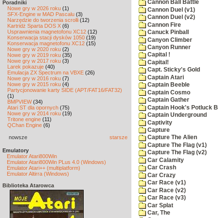
Cannon Ball Battle
Poradniki
Nowe gry w 2026 roku
(1)
Cannon Duel (v1)
SFX-Engine w MAD Pascalu
(3)
Cannon Duel (v2)
Narzędzie do tworzenia scrolli
(12)
Cannon Fire
Kartridż Sparta DOS X
(6)
Usprawnienia magnetofonu XC12
(12)
Canuck Pinball
Konserwacja stacji dysków 1050
(19)
Canyon Climber
Konserwacja magnetofonu XC12
(15)
Canyon Runner
Nowe gry w 2020 roku
(2)
Capital !
Nowe gry w 2019 roku
(35)
Nowe gry w 2017 roku
(3)
Capital!
Larek pokazuje
(40)
Capt. Sticky's Gold
Emulacja ZX Spectrum na VBXE
(26)
Captain Atari
Nowe gry w 2016 roku
(7)
Nowe gry w 2015 roku
(4)
Captain Beeble
Partycjonowanie karty SIDE (APT/FAT16/FAT32)
Captain Cosmo
(1)
Captain Gather
BMPVIEW
(34)
Captain Hook's Potluck B
Atari ST dla opornych
(75)
Nowe gry w 2014 roku
(19)
Captain Underground
Tritone engine
(11)
Captivity
QChan Engine
(6)
Capture
nowsze
starsze
Capture The Alien
Capture The Flag (v1)
Emulatory
Capture The Flag (v2)
Emulator Atari800Win
Car Calamity
Emulator Atari800Win PLus 4.0 (Windows)
Car Crash
Emulator Atari++ (multiplatform)
Emulator Altirra (Windows)
Car Crazy
Car Race (v1)
Biblioteka Atarowca
Car Race (v2)
Car Race (v3)
Car Splat
Car, The