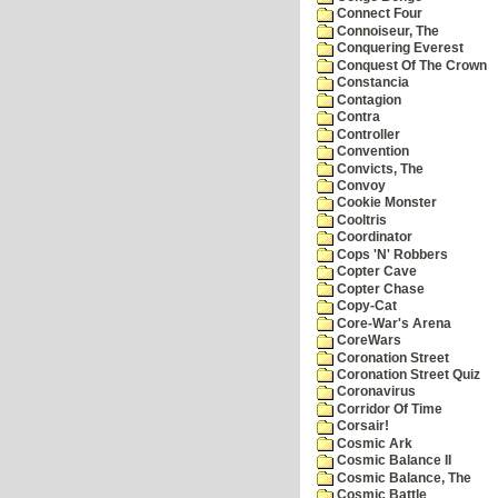
Connect Four
Connoiseur, The
Conquering Everest
Conquest Of The Crown
Constancia
Contagion
Contra
Controller
Convention
Convicts, The
Convoy
Cookie Monster
Cooltris
Coordinator
Cops 'N' Robbers
Copter Cave
Copter Chase
Copy-Cat
Core-War's Arena
CoreWars
Coronation Street
Coronation Street Quiz
Coronavirus
Corridor Of Time
Corsair!
Cosmic Ark
Cosmic Balance II
Cosmic Balance, The
Cosmic Battle