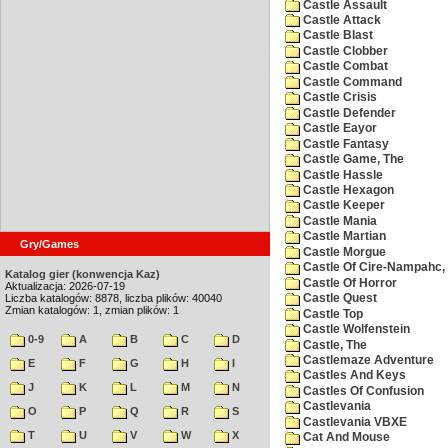
Castle Assault
Castle Attack
Castle Blast
Castle Clobber
Castle Combat
Castle Command
Castle Crisis
Castle Defender
Castle Eayor
Castle Fantasy
Castle Game, The
Castle Hassle
Castle Hexagon
Castle Keeper
Castle Mania
Castle Martian
Gry/Games
Castle Morgue
Castle Of Cire-Nampahc,
Katalog gier (konwencja Kaz)
Castle Of Horror
Aktualizacja: 2026-07-19
Liczba katalogów: 8878, liczba plików: 40040
Castle Quest
Zmian katalogów: 1, zmian plików: 1
Castle Top
Castle Wolfenstein
0-9
A
B
C
D
Castle, The
Castlemaze Adventure
E
F
G
H
I
Castles And Keys
J
K
L
M
N
Castles Of Confusion
Castlevania
O
P
Q
R
S
Castlevania VBXE
T
U
V
W
X
Cat And Mouse