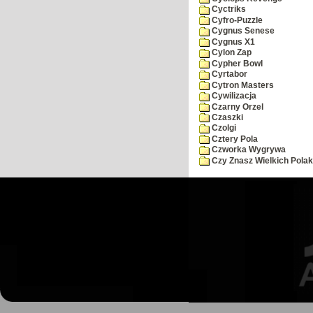
Cyctriks
Cyfro-Puzzle
Cygnus Senese
Cygnus X1
Cylon Zap
Cypher Bowl
Cyrtabor
Cytron Masters
Cywilizacja
Czarny Orzel
Czaszki
Czolgi
Cztery Pola
Czworka Wygrywa
Czy Znasz Wielkich Pola