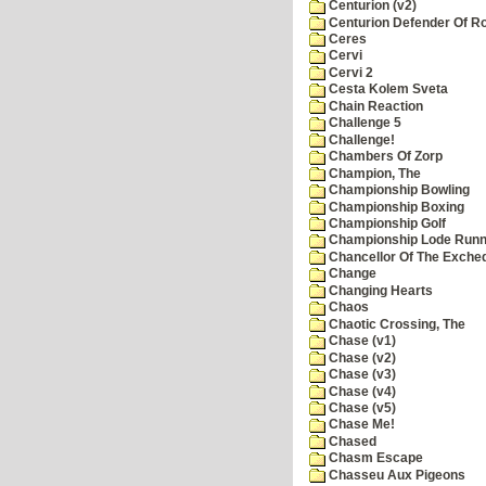
Centurion (v2)
Centurion Defender Of 
Ceres
Cervi
Cervi 2
Cesta Kolem Sveta
Chain Reaction
Challenge 5
Challenge!
Chambers Of Zorp
Champion, The
Championship Bowling
Championship Boxing
Championship Golf
Championship Lode Runn
Chancellor Of The Exche
Change
Changing Hearts
Chaos
Chaotic Crossing, The
Chase (v1)
Chase (v2)
Chase (v3)
Chase (v4)
Chase (v5)
Chase Me!
Chased
Chasm Escape
Chasseu Aux Pigeons