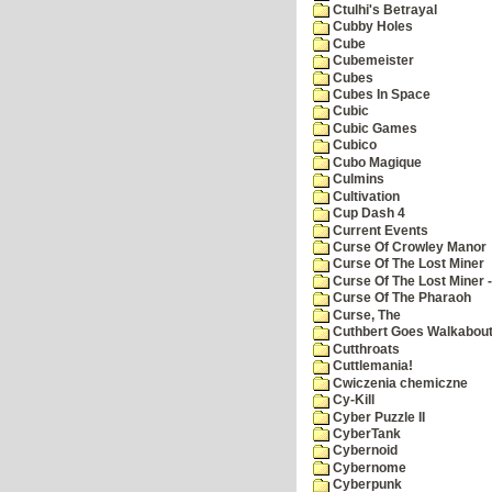
Ctulhi's Betrayal
Cubby Holes
Cube
Cubemeister
Cubes
Cubes In Space
Cubic
Cubic Games
Cubico
Cubo Magique
Culmins
Cultivation
Cup Dash 4
Current Events
Curse Of Crowley Manor
Curse Of The Lost Miner
Curse Of The Lost Miner
Curse Of The Pharaoh
Curse, The
Cuthbert Goes Walkabou
Cutthroats
Cuttlemania!
Cwiczenia chemiczne
Cy-Kill
Cyber Puzzle II
CyberTank
Cybernoid
Cybernome
Cyberpunk