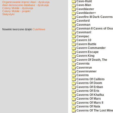
Cave-Hunt
Organizowanie imprez Atari - dyskusja
Atari demoscene database - dyskusja
Cave-Man
Colony Mobile - dyskusja
Caveblaster
Colony Mobile - projekt
Caveblaster+
Statystyki
Cavefire III Dark Caverns
Cavelord
Caveman
Caveman II Caves of Os
Nowinki
tworzone dzięki
CuteNews
Caveman!
Cavepac
Cavern 10
Cavern Battle
Cavern Commander
Cavern Escape
Cavern King
Cavern Of Death, The
Cavernia
Cavernrun
Cavernrunner
Caverns
Caverns Of Callisto
Caverns Of Doom
Caverns Of Eriban
Caverns Of Eris
Caverns Of Khafka
Caverns Of Mars
Caverns Of Mars II
Caverns Of Nala
Caverns Of The Lost Min