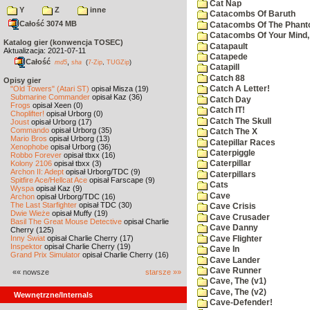
Cat Nap
Y
Z
inne
Catacombs Of Baruth
Całość 3074 MB
Catacombs Of The Phan
Catacombs Of Your Mind,
Katalog gier (konwencja TOSEC)
Catapault
Aktualizacja: 2021-07-11
Catapede
Całość
,
md5
sha
(
7-Zip
,
TUGZip
)
Catapill
Catch 88
Opisy gier
"Old Towers" (Atari ST)
opisał Misza (19)
Catch A Letter!
Submarine Commander
opisał Kaz (36)
Catch Day
Frogs
opisał Xeen (0)
Catch IT!
Choplifter!
opisał Urborg (0)
Catch The Skull
Joust
opisał Urborg (17)
Commando
opisał Urborg (35)
Catch The X
Mario Bros
opisał Urborg (13)
Catepillar Races
Xenophobe
opisał Urborg (36)
Caterpiggle
Robbo Forever
opisał tbxx (16)
Kolony 2106
opisał tbxx (3)
Caterpillar
Archon II: Adept
opisał Urborg/TDC (9)
Caterpillars
Spitfire Ace/Hellcat Ace
opisał Farscape (9)
Cats
Wyspa
opisał Kaz (9)
Cave
Archon
opisał Urborg/TDC (16)
The Last Starfighter
opisał TDC (30)
Cave Crisis
Dwie Wieże
opisał Muffy (19)
Cave Crusader
Basil The Great Mouse Detective
opisał Charlie
Cave Danny
Cherry (125)
Inny Świat
opisał Charlie Cherry (17)
Cave Flighter
Inspektor
opisał Charlie Cherry (19)
Cave In
Grand Prix Simulator
opisał Charlie Cherry (16)
Cave Lander
Cave Runner
«« nowsze
starsze »»
Cave, The (v1)
Cave, The (v2)
Wewnętrzne/Internals
Cave-Defender!