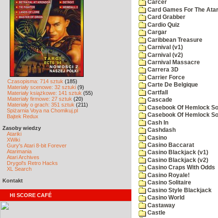
Carcer
Card Games For The Atar
Card Grabber
Cardio Quiz
Cargar
Caribbean Treasure
Carnival (v1)
Carnival (v2)
Carnival Massacre
Carrera 3D
Carrier Force
Czasopisma: 714 sztuk
(185)
Carte De Belgique
Materiały scenowe: 32 sztuki
(9)
Cartfall
Materiały książkowe: 141 sztuk
(55)
Materiały firmowe: 27 sztuk
(20)
Cascade
Materiały o grach: 351 sztuk
(211)
Casebook Of Hemlock Soa
Spiżarnia Voya na Chomikuj.pl
Casebook Of Hemlock Soa
Bajtek Redux
Cash In
Zasoby wiedzy
Cashdash
Atariki
Casino
XWiki
Casino Baccarat
Gury's Atari 8-bit Forever
Atarimania
Casino Blackjack (v1)
Atari Archives
Casino Blackjack (v2)
Drygol's Retro Hacks
Casino Craps With Odds
XL Search
Casino Royale!
Kontakt
Casino Solitaire
Casino Style Blackjack
HI SCORE CAFÉ
Casino World
Castaway
Castle