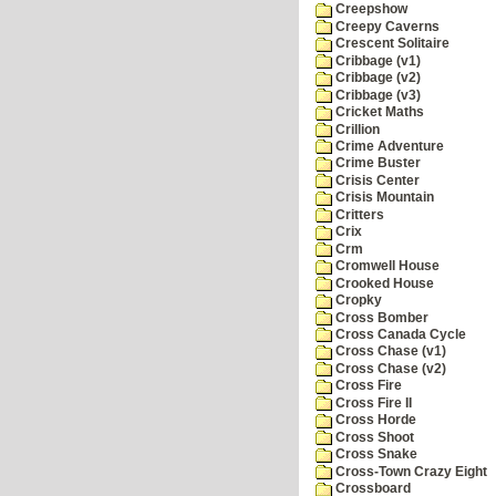
Creepshow
Creepy Caverns
Crescent Solitaire
Cribbage (v1)
Cribbage (v2)
Cribbage (v3)
Cricket Maths
Crillion
Crime Adventure
Crime Buster
Crisis Center
Crisis Mountain
Critters
Crix
Crm
Cromwell House
Crooked House
Cropky
Cross Bomber
Cross Canada Cycle
Cross Chase (v1)
Cross Chase (v2)
Cross Fire
Cross Fire II
Cross Horde
Cross Shoot
Cross Snake
Cross-Town Crazy Eight
Crossboard