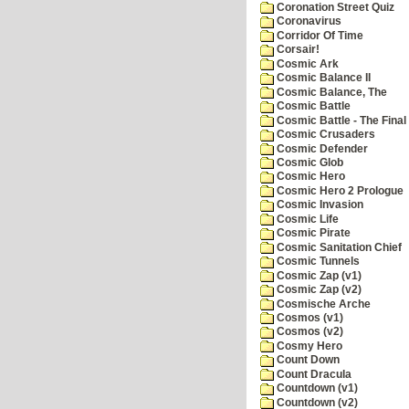
Coronation Street Quiz
Coronavirus
Corridor Of Time
Corsair!
Cosmic Ark
Cosmic Balance II
Cosmic Balance, The
Cosmic Battle
Cosmic Battle - The Final 
Cosmic Crusaders
Cosmic Defender
Cosmic Glob
Cosmic Hero
Cosmic Hero 2 Prologue
Cosmic Invasion
Cosmic Life
Cosmic Pirate
Cosmic Sanitation Chief
Cosmic Tunnels
Cosmic Zap (v1)
Cosmic Zap (v2)
Cosmische Arche
Cosmos (v1)
Cosmos (v2)
Cosmy Hero
Count Down
Count Dracula
Countdown (v1)
Countdown (v2)