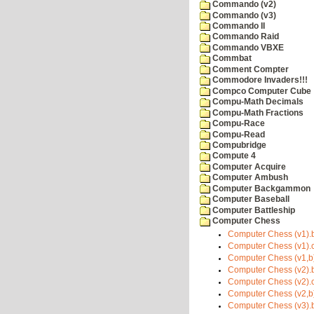
Commando (v2)
Commando (v3)
Commando II
Commando Raid
Commando VBXE
Commbat
Comment Compter
Commodore Invaders!!!
Compco Computer Cube
Compu-Math Decimals
Compu-Math Fractions
Compu-Race
Compu-Read
Compubridge
Compute 4
Computer Acquire
Computer Ambush
Computer Backgammon
Computer Baseball
Computer Battleship
Computer Chess
Computer Chess (v1).
Computer Chess (v1).
Computer Chess (v1,b)
Computer Chess (v2).
Computer Chess (v2).
Computer Chess (v2,b)
Computer Chess (v3).