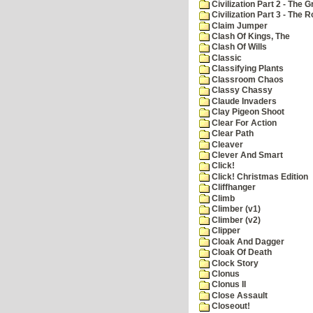
Civilization Part 2 - The 
Civilization Part 3 - The
Claim Jumper
Clash Of Kings, The
Clash Of Wills
Classic
Classifying Plants
Classroom Chaos
Classy Chassy
Claude Invaders
Clay Pigeon Shoot
Clear For Action
Clear Path
Cleaver
Clever And Smart
Click!
Click! Christmas Edition
Cliffhanger
Climb
Climber (v1)
Climber (v2)
Clipper
Cloak And Dagger
Cloak Of Death
Clock Story
Clonus
Clonus II
Close Assault
Closeout!