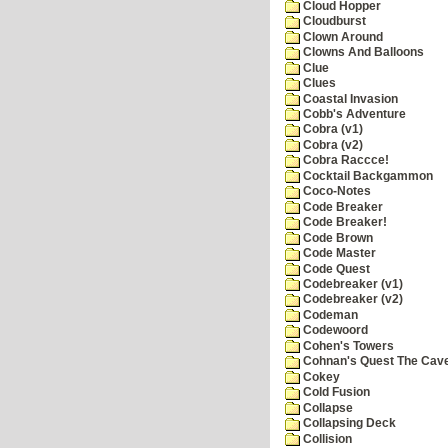
Cloud Hopper
Cloudburst
Clown Around
Clowns And Balloons
Clue
Clues
Coastal Invasion
Cobb's Adventure
Cobra (v1)
Cobra (v2)
Cobra Raccce!
Cocktail Backgammon
Coco-Notes
Code Breaker
Code Breaker!
Code Brown
Code Master
Code Quest
Codebreaker (v1)
Codebreaker (v2)
Codeman
Codewoord
Cohen's Towers
Cohnan's Quest The Cave
Cokey
Cold Fusion
Collapse
Collapsing Deck
Collision