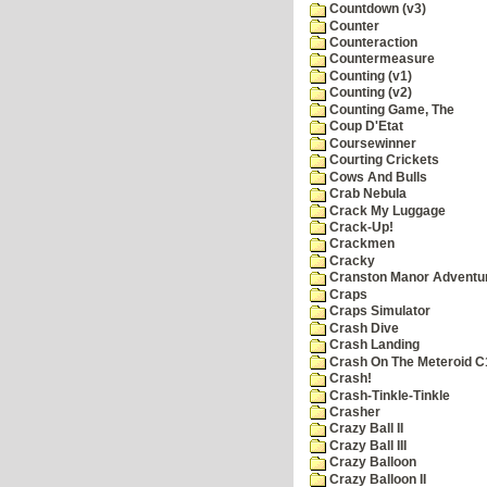
Countdown (v3)
Counter
Counteraction
Countermeasure
Counting (v1)
Counting (v2)
Counting Game, The
Coup D'Etat
Coursewinner
Courting Crickets
Cows And Bulls
Crab Nebula
Crack My Luggage
Crack-Up!
Crackmen
Cracky
Cranston Manor Adventu
Craps
Craps Simulator
Crash Dive
Crash Landing
Crash On The Meteroid C
Crash!
Crash-Tinkle-Tinkle
Crasher
Crazy Ball II
Crazy Ball III
Crazy Balloon
Crazy Balloon II