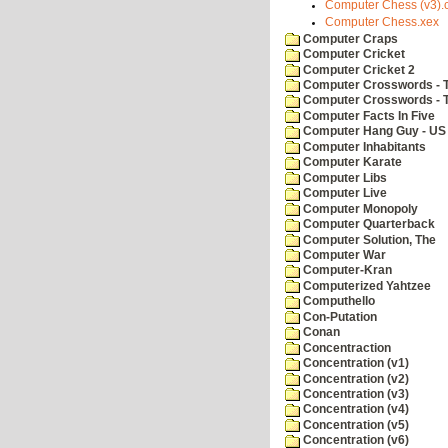
Computer Chess (v3).
Computer Chess.xex
Computer Craps
Computer Cricket
Computer Cricket 2
Computer Crosswords - T
Computer Crosswords - 
Computer Facts In Five
Computer Hang Guy - US 
Computer Inhabitants
Computer Karate
Computer Libs
Computer Live
Computer Monopoly
Computer Quarterback
Computer Solution, The
Computer War
Computer-Kran
Computerized Yahtzee
Computhello
Con-Putation
Conan
Concentraction
Concentration (v1)
Concentration (v2)
Concentration (v3)
Concentration (v4)
Concentration (v5)
Concentration (v6)