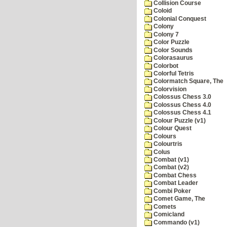
Collision Course
Coloid
Colonial Conquest
Colony
Colony 7
Color Puzzle
Color Sounds
Colorasaurus
Colorbot
Colorful Tetris
Colormatch Square, The
Colorvision
Colossus Chess 3.0
Colossus Chess 4.0
Colossus Chess 4.1
Colour Puzzle (v1)
Colour Quest
Colours
Colourtris
Colus
Combat (v1)
Combat (v2)
Combat Chess
Combat Leader
Combi Poker
Comet Game, The
Comets
Comicland
Commando (v1)