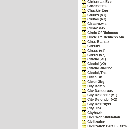
Christmas Eve
Chromatics
Chuckie Egg
Chutes (v1)
Chutes (v2)
Ciezarowka
Cimex Rex
Circle Of Richness
Circle Of Richness M4
Circo Bianco
Circuits
Circus (v1)
Circus (v2)
Citadel (v1)
Citadel (v2)
Citadel Warrior
Citadel, The
Cities UK
Citron 3kg
City Bomb
City Dangerous
City Defender (v1)
City Defender (v2)
City Destroyer
City, The
Cityhawk
Civil War Simulation
Civilization
Civilization Part 1 - Birth 