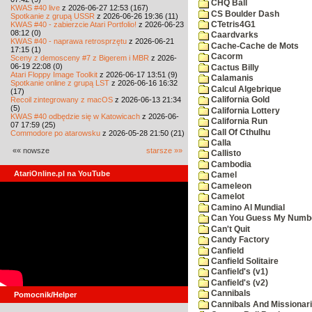
CHQ Ball
KWAS #40 live
z 2026-06-27 12:53 (167)
CS Boulder Dash
Spotkanie z grupą USSR
z 2026-06-26 19:36 (11)
KWAS #40 - zabierzcie Atari Portfolio!
z 2026-06-23
CTetris4G1
08:12 (0)
Caardvarks
KWAS #40 - naprawa retrosprzętu
z 2026-06-21
Cache-Cache de Mots
17:15 (1)
Cacorm
Sceny z demosceny #7 z Bigerem i MBR
z 2026-
06-19 22:08 (0)
Cactus Billy
Atari Floppy Image Toolkit
z 2026-06-17 13:51 (9)
Calamanis
Spotkanie online z grupą LST
z 2026-06-16 16:32
Calcul Algebrique
(17)
Recoil zintegrowany z macOS
z 2026-06-13 21:34
California Gold
(5)
California Lottery
KWAS #40 odbędzie się w Katowicach
z 2026-06-
California Run
07 17:59 (25)
Call Of Cthulhu
Commodore po atarowsku
z 2026-05-28 21:50 (21)
Calla
«« nowsze
starsze »»
Callisto
Cambodia
AtariOnline.pl na YouTube
Camel
Cameleon
Camelot
Camino Al Mundial
Can You Guess My Numb
Can't Quit
Candy Factory
Canfield
Canfield Solitaire
Canfield's (v1)
Canfield's (v2)
Cannibals
Pomocnik/Helper
Cannibals And Missionar