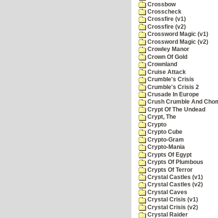
Crossbow
Crosscheck
Crossfire (v1)
Crossfire (v2)
Crossword Magic (v1)
Crossword Magic (v2)
Crowley Manor
Crown Of Gold
Crownland
Cruise Attack
Crumble's Crisis
Crumble's Crisis 2
Crusade In Europe
Crush Crumble And Cho
Crypt Of The Undead
Crypt, The
Crypto
Crypto Cube
Crypto-Gram
Crypto-Mania
Crypts Of Egypt
Crypts Of Plumbous
Crypts Of Terror
Crystal Castles (v1)
Crystal Castles (v2)
Crystal Caves
Crystal Crisis (v1)
Crystal Crisis (v2)
Crystal Raider