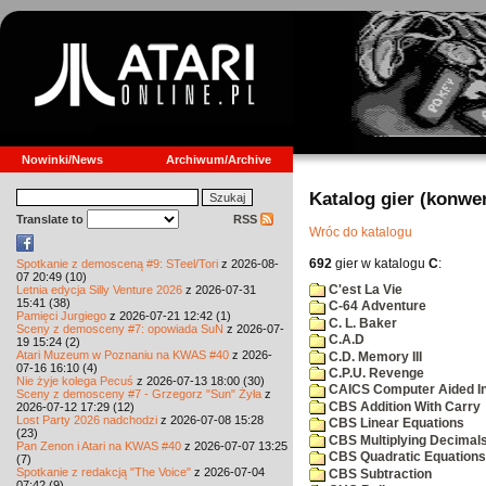
Nowinki/News
Archiwum/Archive
Katalog gier (konwe
Translate to
RSS
Wróc do katalogu
692
gier w katalogu
C
:
Spotkanie z demosceną #9: STeel/Tori
z 2026-08-
07 20:49 (10)
C'est La Vie
Letnia edycja Silly Venture 2026
z 2026-07-31
15:41 (38)
C-64 Adventure
Pamięci Jurgiego
z 2026-07-21 12:42 (1)
C. L. Baker
Sceny z demosceny #7: opowiada SuN
z 2026-07-
C.A.D
19 15:24 (2)
Atari Muzeum w Poznaniu na KWAS #40
z 2026-
C.D. Memory III
07-16 16:10 (4)
C.P.U. Revenge
Nie żyje kolega Pecuś
z 2026-07-13 18:00 (30)
CAICS Computer Aided Ins
Sceny z demosceny #7 - Grzegorz "Sun" Żyła
z
CBS Addition With Carry
2026-07-12 17:29 (12)
Lost Party 2026 nadchodzi
z 2026-07-08 15:28
CBS Linear Equations
(23)
CBS Multiplying Decimals
Pan Zenon i Atari na KWAS #40
z 2026-07-07 13:25
CBS Quadratic Equations
(7)
Spotkanie z redakcją "The Voice"
z 2026-07-04
CBS Subtraction
07:42 (9)