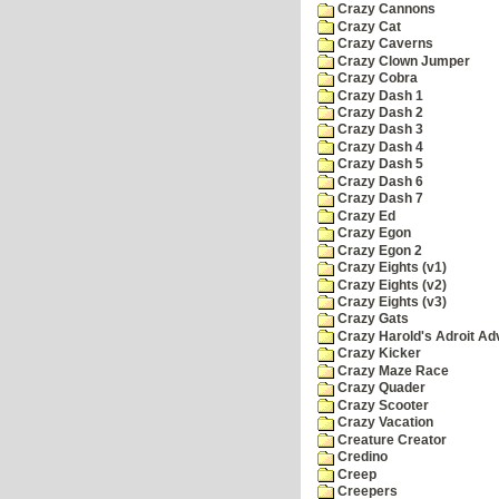
Crazy Cannons
Crazy Cat
Crazy Caverns
Crazy Clown Jumper
Crazy Cobra
Crazy Dash 1
Crazy Dash 2
Crazy Dash 3
Crazy Dash 4
Crazy Dash 5
Crazy Dash 6
Crazy Dash 7
Crazy Ed
Crazy Egon
Crazy Egon 2
Crazy Eights (v1)
Crazy Eights (v2)
Crazy Eights (v3)
Crazy Gats
Crazy Harold's Adroit Ad
Crazy Kicker
Crazy Maze Race
Crazy Quader
Crazy Scooter
Crazy Vacation
Creature Creator
Credino
Creep
Creepers