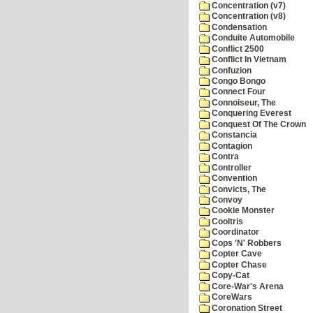
Concentration (v7)
Concentration (v8)
Condensation
Conduite Automobile
Conflict 2500
Conflict In Vietnam
Confuzion
Congo Bongo
Connect Four
Connoiseur, The
Conquering Everest
Conquest Of The Crown
Constancia
Contagion
Contra
Controller
Convention
Convicts, The
Convoy
Cookie Monster
Cooltris
Coordinator
Cops 'N' Robbers
Copter Cave
Copter Chase
Copy-Cat
Core-War's Arena
CoreWars
Coronation Street