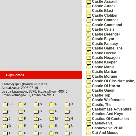
Castle Assault
Castle Attack
Castle Blast
Castle Clobber
Castle Combat
Castle Command
Castle Crisis
Castle Defender
Castle Eayor
Castle Fantasy
Castle Game, The
Castle Hassle
Castle Hexagon
Castle Keeper
Castle Mania
Castle Martian
Gry/Games
Castle Morgue
Castle Of Cire-Nampahc,
Katalog gier (konwencja Kaz)
Castle Of Horror
Aktualizacja: 2026-07-19
Castle Quest
Liczba katalogów: 8878, liczba plików: 40040
Zmian katalogów: 1, zmian plików: 1
Castle Top
Castle Wolfenstein
0-9
A
B
C
D
Castle, The
Castlemaze Adventure
E
F
G
H
I
Castles And Keys
J
K
L
M
N
Castles Of Confusion
Castlevania
O
P
Q
R
S
Castlevania VBXE
Cat And Mouse
T
U
V
W
X