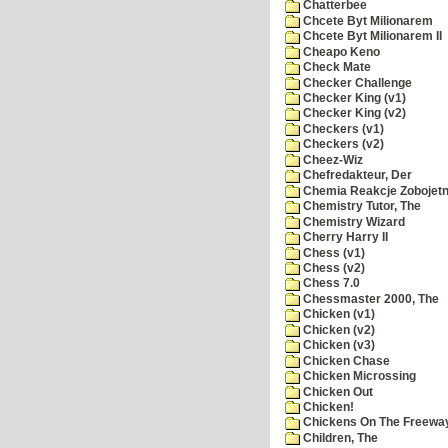
Chatterbee
Chcete Byt Milionarem
Chcete Byt Milionarem II
Cheapo Keno
Check Mate
Checker Challenge
Checker King (v1)
Checker King (v2)
Checkers (v1)
Checkers (v2)
Cheez-Wiz
Chefredakteur, Der
Chemia Reakcje Zobojetn
Chemistry Tutor, The
Chemistry Wizard
Cherry Harry II
Chess (v1)
Chess (v2)
Chess 7.0
Chessmaster 2000, The
Chicken (v1)
Chicken (v2)
Chicken (v3)
Chicken Chase
Chicken Microssing
Chicken Out
Chicken!
Chickens On The Freewa
Children, The