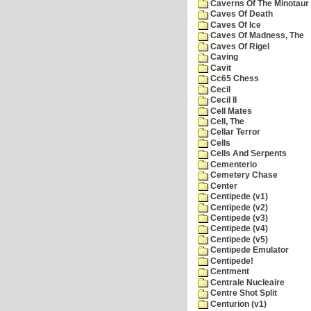
Caverns Of The Minotaur
Caves Of Death
Caves Of Ice
Caves Of Madness, The
Caves Of Rigel
Caving
Cavit
Cc65 Chess
Cecil
Cecil II
Cell Mates
Cell, The
Cellar Terror
Cells
Cells And Serpents
Cementerio
Cemetery Chase
Center
Centipede (v1)
Centipede (v2)
Centipede (v3)
Centipede (v4)
Centipede (v5)
Centipede Emulator
Centipede!
Centment
Centrale Nucleaire
Centre Shot Split
Centurion (v1)