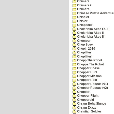
Chimera
Chimera+
Chimere
Chinese Puzzle Adventur
Chiseler
Chisler
Chlapecek
Cholericka Akce I & II
Cholericka Akce II
Cholericka Akce III
Chomper
Chop Suey
Chopin 2010
Choplifter
Choplifter!
Chopp The Robot
Choppe The Robot
Chopper Chase
Chopper Hunt
Chopper Mission
Chopper Raid
Chopper Rescue (v1)
Chopper Rescue (v2)
Chopper!
Chopper-Flight
Chopperoid
Chram Boha Slunce
Chram Zkazy
Christian Soldier