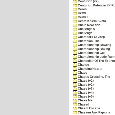
Centurion (v2)
Centurion Defender Of 
Ceres
Cervi
Cervi 2
Cesta Kolem Sveta
Chain Reaction
Challenge 5
Challenge!
Chambers Of Zorp
Champion, The
Championship Bowling
Championship Boxing
Championship Golf
Championship Lode Runn
Chancellor Of The Exche
Change
Changing Hearts
Chaos
Chaotic Crossing, The
Chase (v1)
Chase (v2)
Chase (v3)
Chase (v4)
Chase (v5)
Chase Me!
Chased
Chasm Escape
Chasseu Aux Pigeons