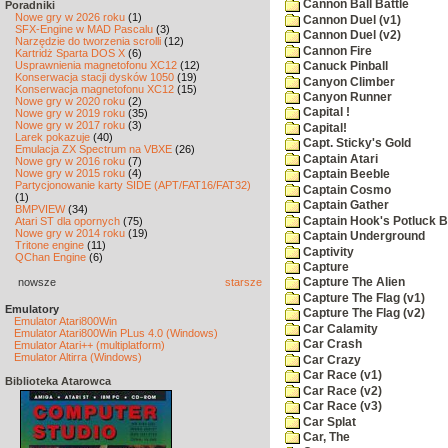
Cannon Ball Battle
Poradniki
Nowe gry w 2026 roku
(1)
Cannon Duel (v1)
SFX-Engine w MAD Pascalu
(3)
Cannon Duel (v2)
Narzędzie do tworzenia scrolli
(12)
Cannon Fire
Kartridż Sparta DOS X
(6)
Usprawnienia magnetofonu XC12
(12)
Canuck Pinball
Konserwacja stacji dysków 1050
(19)
Canyon Climber
Konserwacja magnetofonu XC12
(15)
Canyon Runner
Nowe gry w 2020 roku
(2)
Capital !
Nowe gry w 2019 roku
(35)
Nowe gry w 2017 roku
(3)
Capital!
Larek pokazuje
(40)
Capt. Sticky's Gold
Emulacja ZX Spectrum na VBXE
(26)
Captain Atari
Nowe gry w 2016 roku
(7)
Nowe gry w 2015 roku
(4)
Captain Beeble
Partycjonowanie karty SIDE (APT/FAT16/FAT32)
Captain Cosmo
(1)
Captain Gather
BMPVIEW
(34)
Captain Hook's Potluck B
Atari ST dla opornych
(75)
Nowe gry w 2014 roku
(19)
Captain Underground
Tritone engine
(11)
Captivity
QChan Engine
(6)
Capture
nowsze
starsze
Capture The Alien
Capture The Flag (v1)
Emulatory
Capture The Flag (v2)
Emulator Atari800Win
Car Calamity
Emulator Atari800Win PLus 4.0 (Windows)
Car Crash
Emulator Atari++ (multiplatform)
Emulator Altirra (Windows)
Car Crazy
Car Race (v1)
Biblioteka Atarowca
Car Race (v2)
Car Race (v3)
Car Splat
Car, The