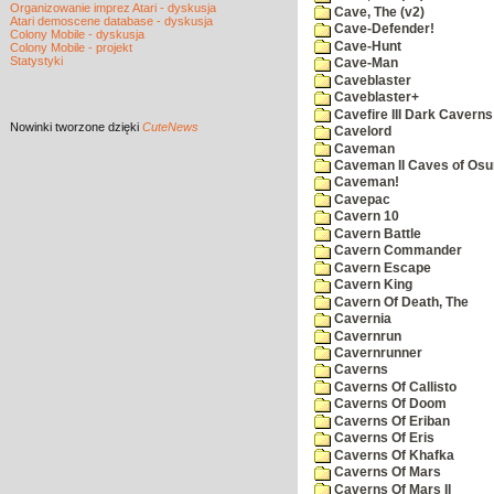
Organizowanie imprez Atari - dyskusja
Cave, The (v2)
Atari demoscene database - dyskusja
Cave-Defender!
Colony Mobile - dyskusja
Cave-Hunt
Colony Mobile - projekt
Statystyki
Cave-Man
Caveblaster
Caveblaster+
Cavefire III Dark Caverns
Nowinki
tworzone dzięki
CuteNews
Cavelord
Caveman
Caveman II Caves of Os
Caveman!
Cavepac
Cavern 10
Cavern Battle
Cavern Commander
Cavern Escape
Cavern King
Cavern Of Death, The
Cavernia
Cavernrun
Cavernrunner
Caverns
Caverns Of Callisto
Caverns Of Doom
Caverns Of Eriban
Caverns Of Eris
Caverns Of Khafka
Caverns Of Mars
Caverns Of Mars II