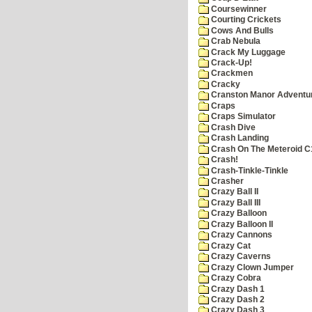
Coursewinner
Courting Crickets
Cows And Bulls
Crab Nebula
Crack My Luggage
Crack-Up!
Crackmen
Cracky
Cranston Manor Adventu
Craps
Craps Simulator
Crash Dive
Crash Landing
Crash On The Meteroid C
Crash!
Crash-Tinkle-Tinkle
Crasher
Crazy Ball II
Crazy Ball III
Crazy Balloon
Crazy Balloon II
Crazy Cannons
Crazy Cat
Crazy Caverns
Crazy Clown Jumper
Crazy Cobra
Crazy Dash 1
Crazy Dash 2
Crazy Dash 3