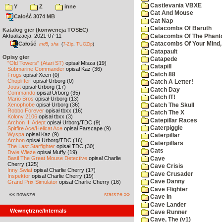
Castlevania VBXE
Y
Z
inne
Cat And Mouse
Całość 3074 MB
Cat Nap
Catacombs Of Baruth
Katalog gier (konwencja TOSEC)
Aktualizacja: 2021-07-11
Catacombs Of The Phan
Całość
,
Catacombs Of Your Mind,
md5
sha
(
7-Zip
,
TUGZip
)
Catapault
Opisy gier
Catapede
"Old Towers" (Atari ST)
opisał Misza (19)
Catapill
Submarine Commander
opisał Kaz (36)
Catch 88
Frogs
opisał Xeen (0)
Choplifter!
opisał Urborg (0)
Catch A Letter!
Joust
opisał Urborg (17)
Catch Day
Commando
opisał Urborg (35)
Catch IT!
Mario Bros
opisał Urborg (13)
Xenophobe
opisał Urborg (36)
Catch The Skull
Robbo Forever
opisał tbxx (16)
Catch The X
Kolony 2106
opisał tbxx (3)
Catepillar Races
Archon II: Adept
opisał Urborg/TDC (9)
Caterpiggle
Spitfire Ace/Hellcat Ace
opisał Farscape (9)
Wyspa
opisał Kaz (9)
Caterpillar
Archon
opisał Urborg/TDC (16)
Caterpillars
The Last Starfighter
opisał TDC (30)
Cats
Dwie Wieże
opisał Muffy (19)
Basil The Great Mouse Detective
opisał Charlie
Cave
Cherry (125)
Cave Crisis
Inny Świat
opisał Charlie Cherry (17)
Cave Crusader
Inspektor
opisał Charlie Cherry (19)
Cave Danny
Grand Prix Simulator
opisał Charlie Cherry (16)
Cave Flighter
«« nowsze
starsze »»
Cave In
Cave Lander
Wewnętrzne/Internals
Cave Runner
Cave, The (v1)