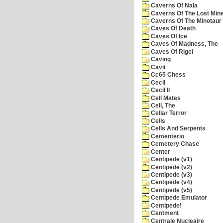
Caverns Of Nala
Caverns Of The Lost Min
Caverns Of The Minotaur
Caves Of Death
Caves Of Ice
Caves Of Madness, The
Caves Of Rigel
Caving
Cavit
Cc65 Chess
Cecil
Cecil II
Cell Mates
Cell, The
Cellar Terror
Cells
Cells And Serpents
Cementerio
Cemetery Chase
Center
Centipede (v1)
Centipede (v2)
Centipede (v3)
Centipede (v4)
Centipede (v5)
Centipede Emulator
Centipede!
Centment
Centrale Nucleaire