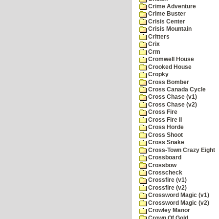
Crime Adventure
Crime Buster
Crisis Center
Crisis Mountain
Critters
Crix
Crm
Cromwell House
Crooked House
Cropky
Cross Bomber
Cross Canada Cycle
Cross Chase (v1)
Cross Chase (v2)
Cross Fire
Cross Fire II
Cross Horde
Cross Shoot
Cross Snake
Cross-Town Crazy Eight
Crossboard
Crossbow
Crosscheck
Crossfire (v1)
Crossfire (v2)
Crossword Magic (v1)
Crossword Magic (v2)
Crowley Manor
Crown Of Gold