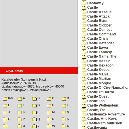
Castaway
Castle
Castle Assault
Castle Attack
Castle Blast
Castle Clobber
Castle Combat
Castle Command
Castle Crisis
Castle Defender
Castle Eayor
Castle Fantasy
Castle Game, The
Castle Hassle
Castle Hexagon
Castle Keeper
Gry/Games
Castle Mania
Castle Martian
Katalog gier (konwencja Kaz)
Aktualizacja: 2026-07-19
Castle Morgue
Liczba katalogów: 8878, liczba plików: 40040
Castle Of Cire-Nampahc,
Zmian katalogów: 1, zmian plików: 1
Castle Of Horror
Castle Quest
0-9
A
B
C
D
Castle Top
E
F
G
H
I
Castle Wolfenstein
Castle, The
J
K
L
M
N
Castlemaze Adventure
Castles And Keys
O
P
Q
R
S
Castles Of Confusion
T
U
V
W
X
Castlevania