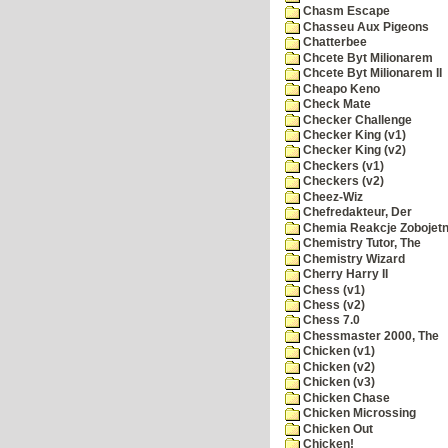
Chasm Escape
Chasseu Aux Pigeons
Chatterbee
Chcete Byt Milionarem
Chcete Byt Milionarem II
Cheapo Keno
Check Mate
Checker Challenge
Checker King (v1)
Checker King (v2)
Checkers (v1)
Checkers (v2)
Cheez-Wiz
Chefredakteur, Der
Chemia Reakcje Zobojetn
Chemistry Tutor, The
Chemistry Wizard
Cherry Harry II
Chess (v1)
Chess (v2)
Chess 7.0
Chessmaster 2000, The
Chicken (v1)
Chicken (v2)
Chicken (v3)
Chicken Chase
Chicken Microssing
Chicken Out
Chicken!