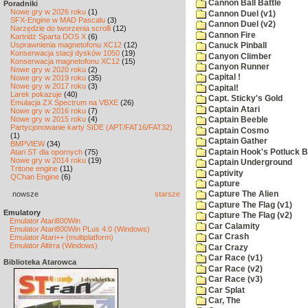
Cannon Ball Battle
Poradniki
Nowe gry w 2026 roku
(1)
Cannon Duel (v1)
SFX-Engine w MAD Pascalu
(3)
Cannon Duel (v2)
Narzędzie do tworzenia scrolli
(12)
Cannon Fire
Kartridż Sparta DOS X
(6)
Usprawnienia magnetofonu XC12
(12)
Canuck Pinball
Konserwacja stacji dysków 1050
(19)
Canyon Climber
Konserwacja magnetofonu XC12
(15)
Canyon Runner
Nowe gry w 2020 roku
(2)
Capital !
Nowe gry w 2019 roku
(35)
Nowe gry w 2017 roku
(3)
Capital!
Larek pokazuje
(40)
Capt. Sticky's Gold
Emulacja ZX Spectrum na VBXE
(26)
Captain Atari
Nowe gry w 2016 roku
(7)
Nowe gry w 2015 roku
(4)
Captain Beeble
Partycjonowanie karty SIDE (APT/FAT16/FAT32)
Captain Cosmo
(1)
Captain Gather
BMPVIEW
(34)
Captain Hook's Potluck B
Atari ST dla opornych
(75)
Nowe gry w 2014 roku
(19)
Captain Underground
Tritone engine
(11)
Captivity
QChan Engine
(6)
Capture
nowsze
starsze
Capture The Alien
Capture The Flag (v1)
Emulatory
Capture The Flag (v2)
Emulator Atari800Win
Car Calamity
Emulator Atari800Win PLus 4.0 (Windows)
Car Crash
Emulator Atari++ (multiplatform)
Emulator Altirra (Windows)
Car Crazy
Car Race (v1)
Biblioteka Atarowca
Car Race (v2)
Car Race (v3)
Car Splat
Car, The