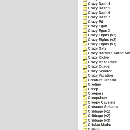
Crazy Dash 4
Crazy Dash 5
Crazy Dash 6
Crazy Dash 7
Crazy Ed
Crazy Egon
Crazy Egon 2
Crazy Eights (v1)
Crazy Eights (v2)
Crazy Eights (v3)
Crazy Gats
Crazy Harold's Adroit Ad
Crazy Kicker
Crazy Maze Race
Crazy Quader
Crazy Scooter
Crazy Vacation
Creature Creator
Credino
Creep
Creepers
Creepshow
Creepy Caverns
Crescent Solitaire
Cribbage (v1)
Cribbage (v2)
Cribbage (v3)
Cricket Maths
Crillion