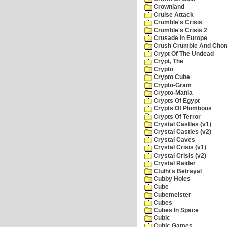
Crownland
Cruise Attack
Crumble's Crisis
Crumble's Crisis 2
Crusade In Europe
Crush Crumble And Cho
Crypt Of The Undead
Crypt, The
Crypto
Crypto Cube
Crypto-Gram
Crypto-Mania
Crypts Of Egypt
Crypts Of Plumbous
Crypts Of Terror
Crystal Castles (v1)
Crystal Castles (v2)
Crystal Caves
Crystal Crisis (v1)
Crystal Crisis (v2)
Crystal Raider
Ctulhi's Betrayal
Cubby Holes
Cube
Cubemeister
Cubes
Cubes In Space
Cubic
Cubic Games