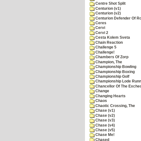
Centre Shot Split
Centurion (v1)
Centurion (v2)
Centurion Defender Of 
Ceres
Cervi
Cervi 2
Cesta Kolem Sveta
Chain Reaction
Challenge 5
Challenge!
Chambers Of Zorp
Champion, The
Championship Bowling
Championship Boxing
Championship Golf
Championship Lode Runn
Chancellor Of The Exche
Change
Changing Hearts
Chaos
Chaotic Crossing, The
Chase (v1)
Chase (v2)
Chase (v3)
Chase (v4)
Chase (v5)
Chase Me!
Chased