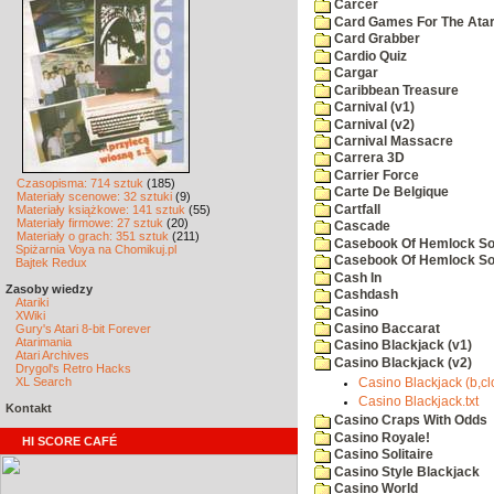
Carcer
Card Games For The Atar
Card Grabber
Cardio Quiz
Cargar
Caribbean Treasure
Carnival (v1)
Carnival (v2)
Carnival Massacre
Carrera 3D
Carrier Force
Czasopisma: 714 sztuk
(185)
Carte De Belgique
Materiały scenowe: 32 sztuki
(9)
Cartfall
Materiały książkowe: 141 sztuk
(55)
Materiały firmowe: 27 sztuk
(20)
Cascade
Materiały o grach: 351 sztuk
(211)
Casebook Of Hemlock Soa
Spiżarnia Voya na Chomikuj.pl
Casebook Of Hemlock Soa
Bajtek Redux
Cash In
Zasoby wiedzy
Cashdash
Atariki
Casino
XWiki
Gury's Atari 8-bit Forever
Casino Baccarat
Atarimania
Casino Blackjack (v1)
Atari Archives
Casino Blackjack (v2)
Drygol's Retro Hacks
XL Search
Casino Blackjack (b,cl
Casino Blackjack.txt
Kontakt
Casino Craps With Odds
Casino Royale!
HI SCORE CAFÉ
Casino Solitaire
Casino Style Blackjack
Casino World