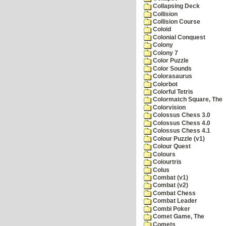
Collapsing Deck
Collision
Collision Course
Coloid
Colonial Conquest
Colony
Colony 7
Color Puzzle
Color Sounds
Colorasaurus
Colorbot
Colorful Tetris
Colormatch Square, The
Colorvision
Colossus Chess 3.0
Colossus Chess 4.0
Colossus Chess 4.1
Colour Puzzle (v1)
Colour Quest
Colours
Colourtris
Colus
Combat (v1)
Combat (v2)
Combat Chess
Combat Leader
Combi Poker
Comet Game, The
Comets