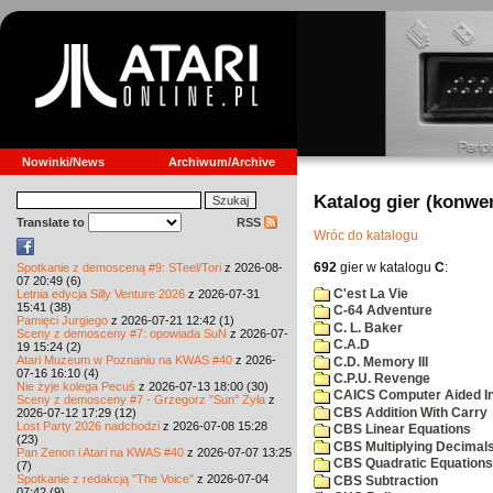
Nowinki/News
Archiwum/Archive
Katalog gier (konwe
Translate to
RSS
Wróc do katalogu
692
gier w katalogu
C
:
Spotkanie z demosceną #9: STeel/Tori
z 2026-08-
07 20:49 (6)
C'est La Vie
Letnia edycja Silly Venture 2026
z 2026-07-31
15:41 (38)
C-64 Adventure
Pamięci Jurgiego
z 2026-07-21 12:42 (1)
C. L. Baker
Sceny z demosceny #7: opowiada SuN
z 2026-07-
C.A.D
19 15:24 (2)
Atari Muzeum w Poznaniu na KWAS #40
z 2026-
C.D. Memory III
07-16 16:10 (4)
C.P.U. Revenge
Nie żyje kolega Pecuś
z 2026-07-13 18:00 (30)
CAICS Computer Aided Ins
Sceny z demosceny #7 - Grzegorz "Sun" Żyła
z
CBS Addition With Carry
2026-07-12 17:29 (12)
Lost Party 2026 nadchodzi
z 2026-07-08 15:28
CBS Linear Equations
(23)
CBS Multiplying Decimals
Pan Zenon i Atari na KWAS #40
z 2026-07-07 13:25
CBS Quadratic Equations
(7)
Spotkanie z redakcją "The Voice"
z 2026-07-04
CBS Subtraction
07:42 (9)