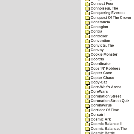
Connect Four
Connoiseur, The
Conquering Everest
Conquest Of The Crown
Constancia
Contagion
Contra
Controller
Convention
Convicts, The
Convoy
Cookie Monster
Cooltris
Coordinator
Cops 'N' Robbers
Copter Cave
Copter Chase
Copy-Cat
Core-War's Arena
CoreWars
Coronation Street
Coronation Street Quiz
Coronavirus
Corridor Of Time
Corsair!
Cosmic Ark
Cosmic Balance II
Cosmic Balance, The
Cosmic Battle