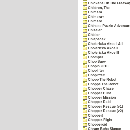
Chickens On The Freewa
Children, The
Chimera
Chimera+
Chimere
Chinese Puzzle Adventur
Chiseler
Chisler
Chlapecek
Cholericka Akce I & II
Cholericka Akce II
Cholericka Akce III
Chomper
Chop Suey
Chopin 2010
Choplifter
Choplifter!
Chopp The Robot
Choppe The Robot
Chopper Chase
Chopper Hunt
Chopper Mission
Chopper Raid
Chopper Rescue (v1)
Chopper Rescue (v2)
Chopper!
Chopper-Flight
Chopperoid
Chram Boha Slunce