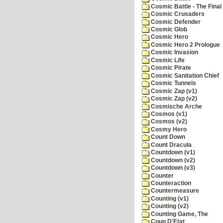
Cosmic Battle - The Final 
Cosmic Crusaders
Cosmic Defender
Cosmic Glob
Cosmic Hero
Cosmic Hero 2 Prologue
Cosmic Invasion
Cosmic Life
Cosmic Pirate
Cosmic Sanitation Chief
Cosmic Tunnels
Cosmic Zap (v1)
Cosmic Zap (v2)
Cosmische Arche
Cosmos (v1)
Cosmos (v2)
Cosmy Hero
Count Down
Count Dracula
Countdown (v1)
Countdown (v2)
Countdown (v3)
Counter
Counteraction
Countermeasure
Counting (v1)
Counting (v2)
Counting Game, The
Coup D'Etat