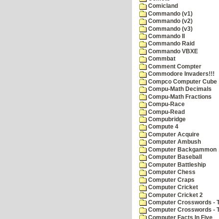
Comicland
Commando (v1)
Commando (v2)
Commando (v3)
Commando II
Commando Raid
Commando VBXE
Commbat
Comment Compter
Commodore Invaders!!!
Compco Computer Cube
Compu-Math Decimals
Compu-Math Fractions
Compu-Race
Compu-Read
Compubridge
Compute 4
Computer Acquire
Computer Ambush
Computer Backgammon
Computer Baseball
Computer Battleship
Computer Chess
Computer Craps
Computer Cricket
Computer Cricket 2
Computer Crosswords - T
Computer Crosswords - 
Computer Facts In Five