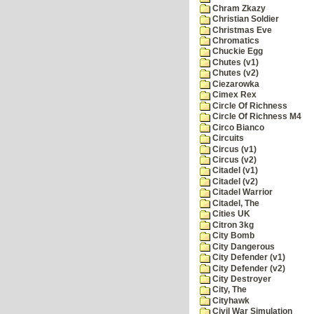
Chram Zkazy
Christian Soldier
Christmas Eve
Chromatics
Chuckie Egg
Chutes (v1)
Chutes (v2)
Ciezarowka
Cimex Rex
Circle Of Richness
Circle Of Richness M4
Circo Bianco
Circuits
Circus (v1)
Circus (v2)
Citadel (v1)
Citadel (v2)
Citadel Warrior
Citadel, The
Cities UK
Citron 3kg
City Bomb
City Dangerous
City Defender (v1)
City Defender (v2)
City Destroyer
City, The
Cityhawk
Civil War Simulation