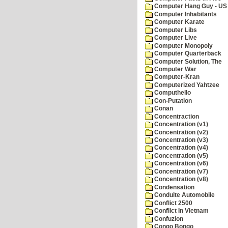
Computer Hang Guy - US 
Computer Inhabitants
Computer Karate
Computer Libs
Computer Live
Computer Monopoly
Computer Quarterback
Computer Solution, The
Computer War
Computer-Kran
Computerized Yahtzee
Computhello
Con-Putation
Conan
Concentraction
Concentration (v1)
Concentration (v2)
Concentration (v3)
Concentration (v4)
Concentration (v5)
Concentration (v6)
Concentration (v7)
Concentration (v8)
Condensation
Conduite Automobile
Conflict 2500
Conflict In Vietnam
Confuzion
Congo Bongo