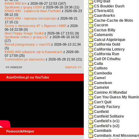
CHQ Ball
KWAS #40 live
z 2026-06-27 12:53 (167)
CS Boulder Dash
Spotkanie z grupą USSR
z 2026-06-26 19:36 (11)
KWAS #40 - zabierzcie Atari Portfolio!
z 2026-06-23
CTetris4G1
08:12 (0)
Caardvarks
KWAS #40 - naprawa retrosprzętu
z 2026-06-21
Cache-Cache de Mots
17:15 (1)
Cacorm
Sceny z demosceny #7 z Bigerem i MBR
z 2026-
06-19 22:08 (0)
Cactus Billy
Atari Floppy Image Toolkit
z 2026-06-17 13:51 (9)
Calamanis
Spotkanie online z grupą LST
z 2026-06-16 16:32
Calcul Algebrique
(17)
Recoil zintegrowany z macOS
z 2026-06-13 21:34
California Gold
(5)
California Lottery
KWAS #40 odbędzie się w Katowicach
z 2026-06-
California Run
07 17:59 (25)
Call Of Cthulhu
Commodore po atarowsku
z 2026-05-28 21:50 (21)
Calla
«« nowsze
starsze »»
Callisto
Cambodia
AtariOnline.pl na YouTube
Camel
Cameleon
Camelot
Camino Al Mundial
Can You Guess My Numb
Can't Quit
Candy Factory
Canfield
Canfield Solitaire
Canfield's (v1)
Canfield's (v2)
Cannibals
Pomocnik/Helper
Cannibals And Missionar