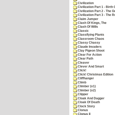
Civilization
Civilization Part 1 - Birth 
Civilization Part 2 - The 
Civilization Part 3 - The
Claim Jumper
Clash Of Kings, The
Clash Of Wills
Classic
Classifying Plants
Classroom Chaos
Classy Chassy
Claude Invaders
Clay Pigeon Shoot
Clear For Action
Clear Path
Cleaver
Clever And Smart
Click!
Click! Christmas Edition
Cliffhanger
Climb
Climber (v1)
Climber (v2)
Clipper
Cloak And Dagger
Cloak Of Death
Clock Story
Clonus
Clonus II