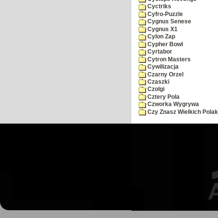
Cyctriks
Cyfro-Puzzle
Cygnus Senese
Cygnus X1
Cylon Zap
Cypher Bowl
Cyrtabor
Cytron Masters
Cywilizacja
Czarny Orzel
Czaszki
Czolgi
Cztery Pola
Czworka Wygrywa
Czy Znasz Wielkich Pola