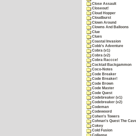
Close Assault
Closeout!
Cloud Hopper
Cloudburst
Clown Around
Clowns And Balloons
Clue
Clues
Coastal Invasion
Cobb's Adventure
Cobra (v1)
Cobra (v2)
Cobra Raccce!
Cocktail Backgammon
Coco-Notes
Code Breaker
Code Breaker!
Code Brown
Code Master
Code Quest
Codebreaker (v1)
Codebreaker (v2)
Codeman
Codewoord
Cohen's Towers
Cohnan's Quest The Cave
Cokey
Cold Fusion
Collapse