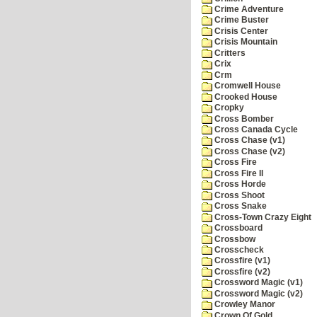
Crime Adventure
Crime Buster
Crisis Center
Crisis Mountain
Critters
Crix
Crm
Cromwell House
Crooked House
Cropky
Cross Bomber
Cross Canada Cycle
Cross Chase (v1)
Cross Chase (v2)
Cross Fire
Cross Fire II
Cross Horde
Cross Shoot
Cross Snake
Cross-Town Crazy Eight
Crossboard
Crossbow
Crosscheck
Crossfire (v1)
Crossfire (v2)
Crossword Magic (v1)
Crossword Magic (v2)
Crowley Manor
Crown Of Gold