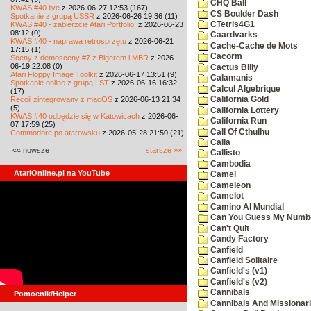
CHQ Ball
KWAS #40 live
z 2026-06-27 12:53 (167)
CS Boulder Dash
Spotkanie z grupą USSR
z 2026-06-26 19:36 (11)
KWAS #40 - zabierzcie Atari Portfolio!
z 2026-06-23
CTetris4G1
08:12 (0)
Caardvarks
KWAS #40 - naprawa retrosprzętu
z 2026-06-21
Cache-Cache de Mots
17:15 (1)
Cacorm
Sceny z demosceny #7 z Bigerem i MBR
z 2026-
06-19 22:08 (0)
Cactus Billy
Atari Floppy Image Toolkit
z 2026-06-17 13:51 (9)
Calamanis
Spotkanie online z grupą LST
z 2026-06-16 16:32
Calcul Algebrique
(17)
Recoil zintegrowany z macOS
z 2026-06-13 21:34
California Gold
(5)
California Lottery
KWAS #40 odbędzie się w Katowicach
z 2026-06-
California Run
07 17:59 (25)
Call Of Cthulhu
Commodore po atarowsku
z 2026-05-28 21:50 (21)
Calla
«« nowsze
starsze »»
Callisto
Cambodia
AtariOnline.pl na YouTube
Camel
Cameleon
Camelot
Camino Al Mundial
Can You Guess My Numb
Can't Quit
Candy Factory
Canfield
Canfield Solitaire
Canfield's (v1)
Canfield's (v2)
Cannibals
Pomocnik/Helper
Cannibals And Missionar