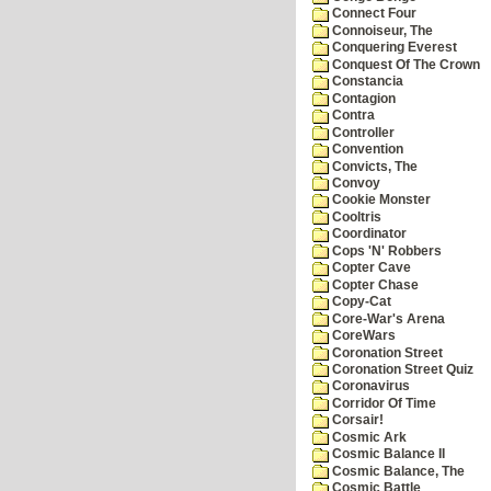
Connect Four
Connoiseur, The
Conquering Everest
Conquest Of The Crown
Constancia
Contagion
Contra
Controller
Convention
Convicts, The
Convoy
Cookie Monster
Cooltris
Coordinator
Cops 'N' Robbers
Copter Cave
Copter Chase
Copy-Cat
Core-War's Arena
CoreWars
Coronation Street
Coronation Street Quiz
Coronavirus
Corridor Of Time
Corsair!
Cosmic Ark
Cosmic Balance II
Cosmic Balance, The
Cosmic Battle