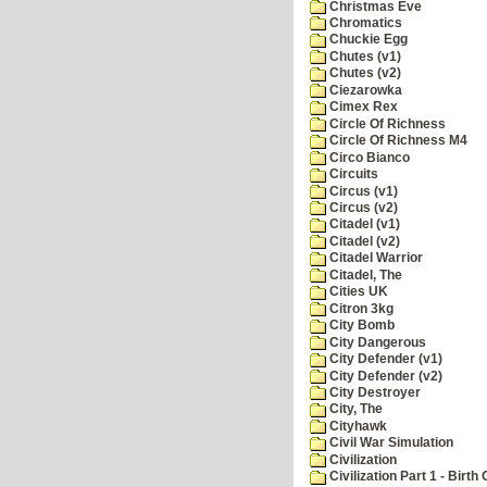
Christmas Eve
Chromatics
Chuckie Egg
Chutes (v1)
Chutes (v2)
Ciezarowka
Cimex Rex
Circle Of Richness
Circle Of Richness M4
Circo Bianco
Circuits
Circus (v1)
Circus (v2)
Citadel (v1)
Citadel (v2)
Citadel Warrior
Citadel, The
Cities UK
Citron 3kg
City Bomb
City Dangerous
City Defender (v1)
City Defender (v2)
City Destroyer
City, The
Cityhawk
Civil War Simulation
Civilization
Civilization Part 1 - Birth 