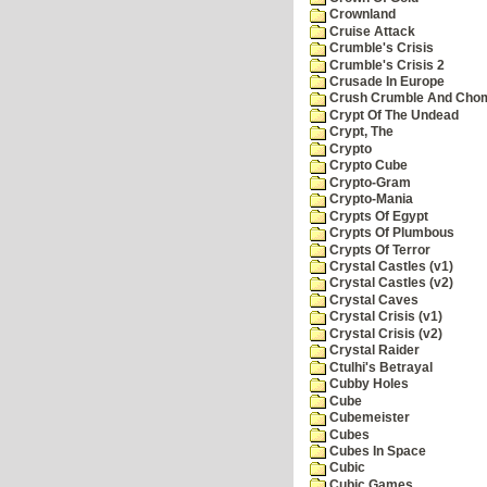
Crownland
Cruise Attack
Crumble's Crisis
Crumble's Crisis 2
Crusade In Europe
Crush Crumble And Cho
Crypt Of The Undead
Crypt, The
Crypto
Crypto Cube
Crypto-Gram
Crypto-Mania
Crypts Of Egypt
Crypts Of Plumbous
Crypts Of Terror
Crystal Castles (v1)
Crystal Castles (v2)
Crystal Caves
Crystal Crisis (v1)
Crystal Crisis (v2)
Crystal Raider
Ctulhi's Betrayal
Cubby Holes
Cube
Cubemeister
Cubes
Cubes In Space
Cubic
Cubic Games