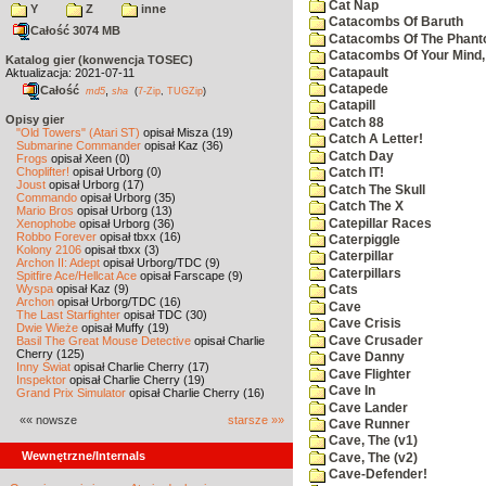
Cat Nap
Y
Z
inne
Catacombs Of Baruth
Całość 3074 MB
Catacombs Of The Phan
Catacombs Of Your Mind,
Katalog gier (konwencja TOSEC)
Catapault
Aktualizacja: 2021-07-11
Catapede
Całość
,
md5
sha
(
7-Zip
,
TUGZip
)
Catapill
Opisy gier
Catch 88
"Old Towers" (Atari ST)
opisał Misza (19)
Catch A Letter!
Submarine Commander
opisał Kaz (36)
Catch Day
Frogs
opisał Xeen (0)
Choplifter!
opisał Urborg (0)
Catch IT!
Joust
opisał Urborg (17)
Catch The Skull
Commando
opisał Urborg (35)
Catch The X
Mario Bros
opisał Urborg (13)
Catepillar Races
Xenophobe
opisał Urborg (36)
Robbo Forever
opisał tbxx (16)
Caterpiggle
Kolony 2106
opisał tbxx (3)
Caterpillar
Archon II: Adept
opisał Urborg/TDC (9)
Caterpillars
Spitfire Ace/Hellcat Ace
opisał Farscape (9)
Wyspa
opisał Kaz (9)
Cats
Archon
opisał Urborg/TDC (16)
Cave
The Last Starfighter
opisał TDC (30)
Cave Crisis
Dwie Wieże
opisał Muffy (19)
Cave Crusader
Basil The Great Mouse Detective
opisał Charlie
Cherry (125)
Cave Danny
Inny Świat
opisał Charlie Cherry (17)
Cave Flighter
Inspektor
opisał Charlie Cherry (19)
Cave In
Grand Prix Simulator
opisał Charlie Cherry (16)
Cave Lander
«« nowsze
starsze »»
Cave Runner
Cave, The (v1)
Wewnętrzne/Internals
Cave, The (v2)
Cave-Defender!