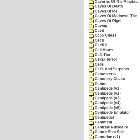
Caverns Of The Minotaur
Caves Of Death
Caves Of Ice
Caves Of Madness, The
Caves Of Rigel
Caving
Cavit
Cc65 Chess
Cecil
Cecil II
Cell Mates
Cell, The
Cellar Terror
Cells
Cells And Serpents
Cementerio
Cemetery Chase
Center
Centipede (v1)
Centipede (v2)
Centipede (v3)
Centipede (v4)
Centipede (v5)
Centipede Emulator
Centipede!
Centment
Centrale Nucleaire
Centre Shot Split
Centurion (v1)