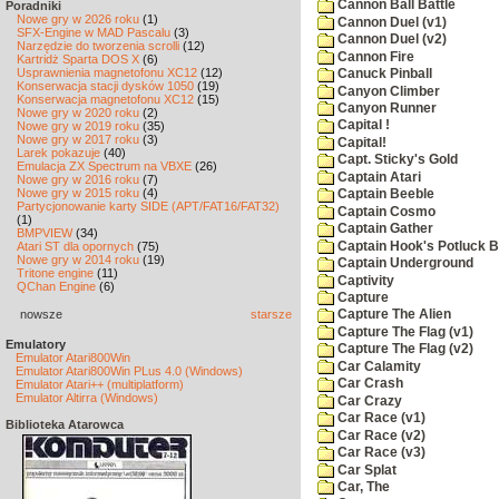
Cannon Ball Battle
Poradniki
Nowe gry w 2026 roku
(1)
Cannon Duel (v1)
SFX-Engine w MAD Pascalu
(3)
Cannon Duel (v2)
Narzędzie do tworzenia scrolli
(12)
Cannon Fire
Kartridż Sparta DOS X
(6)
Usprawnienia magnetofonu XC12
(12)
Canuck Pinball
Konserwacja stacji dysków 1050
(19)
Canyon Climber
Konserwacja magnetofonu XC12
(15)
Canyon Runner
Nowe gry w 2020 roku
(2)
Capital !
Nowe gry w 2019 roku
(35)
Nowe gry w 2017 roku
(3)
Capital!
Larek pokazuje
(40)
Capt. Sticky's Gold
Emulacja ZX Spectrum na VBXE
(26)
Captain Atari
Nowe gry w 2016 roku
(7)
Nowe gry w 2015 roku
(4)
Captain Beeble
Partycjonowanie karty SIDE (APT/FAT16/FAT32)
Captain Cosmo
(1)
Captain Gather
BMPVIEW
(34)
Captain Hook's Potluck B
Atari ST dla opornych
(75)
Nowe gry w 2014 roku
(19)
Captain Underground
Tritone engine
(11)
Captivity
QChan Engine
(6)
Capture
nowsze
starsze
Capture The Alien
Capture The Flag (v1)
Emulatory
Capture The Flag (v2)
Emulator Atari800Win
Car Calamity
Emulator Atari800Win PLus 4.0 (Windows)
Car Crash
Emulator Atari++ (multiplatform)
Emulator Altirra (Windows)
Car Crazy
Car Race (v1)
Biblioteka Atarowca
Car Race (v2)
Car Race (v3)
Car Splat
Car, The