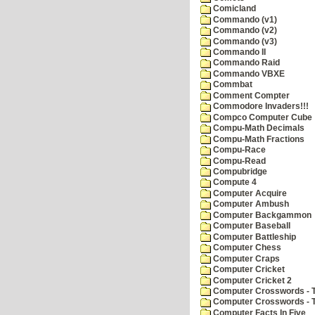
Comicland
Commando (v1)
Commando (v2)
Commando (v3)
Commando II
Commando Raid
Commando VBXE
Commbat
Comment Compter
Commodore Invaders!!!
Compco Computer Cube
Compu-Math Decimals
Compu-Math Fractions
Compu-Race
Compu-Read
Compubridge
Compute 4
Computer Acquire
Computer Ambush
Computer Backgammon
Computer Baseball
Computer Battleship
Computer Chess
Computer Craps
Computer Cricket
Computer Cricket 2
Computer Crosswords - T
Computer Crosswords - 
Computer Facts In Five