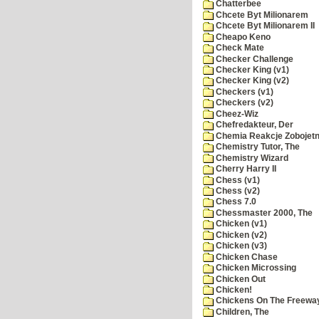
Chatterbee
Chcete Byt Milionarem
Chcete Byt Milionarem II
Cheapo Keno
Check Mate
Checker Challenge
Checker King (v1)
Checker King (v2)
Checkers (v1)
Checkers (v2)
Cheez-Wiz
Chefredakteur, Der
Chemia Reakcje Zobojetn
Chemistry Tutor, The
Chemistry Wizard
Cherry Harry II
Chess (v1)
Chess (v2)
Chess 7.0
Chessmaster 2000, The
Chicken (v1)
Chicken (v2)
Chicken (v3)
Chicken Chase
Chicken Microssing
Chicken Out
Chicken!
Chickens On The Freewa
Children, The