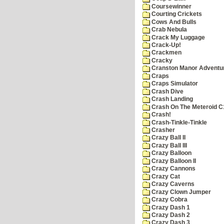
Coursewinner
Courting Crickets
Cows And Bulls
Crab Nebula
Crack My Luggage
Crack-Up!
Crackmen
Cracky
Cranston Manor Adventu
Craps
Craps Simulator
Crash Dive
Crash Landing
Crash On The Meteroid C
Crash!
Crash-Tinkle-Tinkle
Crasher
Crazy Ball II
Crazy Ball III
Crazy Balloon
Crazy Balloon II
Crazy Cannons
Crazy Cat
Crazy Caverns
Crazy Clown Jumper
Crazy Cobra
Crazy Dash 1
Crazy Dash 2
Crazy Dash 3