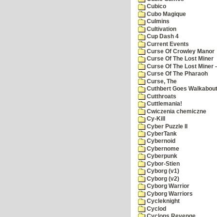
Cubico
Cubo Magique
Culmins
Cultivation
Cup Dash 4
Current Events
Curse Of Crowley Manor
Curse Of The Lost Miner
Curse Of The Lost Miner
Curse Of The Pharaoh
Curse, The
Cuthbert Goes Walkabou
Cutthroats
Cuttlemania!
Cwiczenia chemiczne
Cy-Kill
Cyber Puzzle II
CyberTank
Cybernoid
Cybernome
Cyberpunk
Cybor-Stien
Cyborg (v1)
Cyborg (v2)
Cyborg Warrior
Cyborg Warriors
Cycleknight
Cyclod
Cyclops Revenge