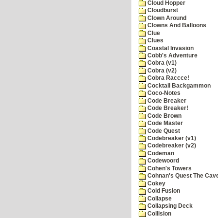
Cloud Hopper
Cloudburst
Clown Around
Clowns And Balloons
Clue
Clues
Coastal Invasion
Cobb's Adventure
Cobra (v1)
Cobra (v2)
Cobra Raccce!
Cocktail Backgammon
Coco-Notes
Code Breaker
Code Breaker!
Code Brown
Code Master
Code Quest
Codebreaker (v1)
Codebreaker (v2)
Codeman
Codewoord
Cohen's Towers
Cohnan's Quest The Cave
Cokey
Cold Fusion
Collapse
Collapsing Deck
Collision