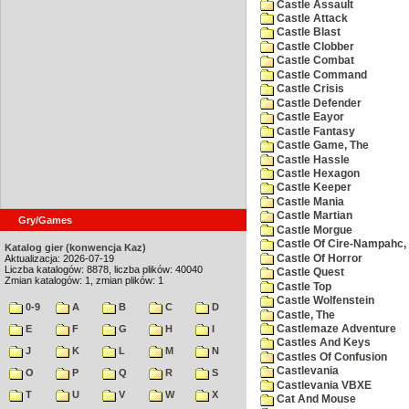
Castle Assault
Castle Attack
Castle Blast
Castle Clobber
Castle Combat
Castle Command
Castle Crisis
Castle Defender
Castle Eayor
Castle Fantasy
Castle Game, The
Castle Hassle
Castle Hexagon
Castle Keeper
Castle Mania
Castle Martian
Gry/Games
Castle Morgue
Castle Of Cire-Nampahc,
Katalog gier (konwencja Kaz)
Castle Of Horror
Aktualizacja: 2026-07-19
Liczba katalogów: 8878, liczba plików: 40040
Castle Quest
Zmian katalogów: 1, zmian plików: 1
Castle Top
Castle Wolfenstein
0-9
A
B
C
D
Castle, The
Castlemaze Adventure
E
F
G
H
I
Castles And Keys
J
K
L
M
N
Castles Of Confusion
Castlevania
O
P
Q
R
S
Castlevania VBXE
T
U
V
W
X
Cat And Mouse