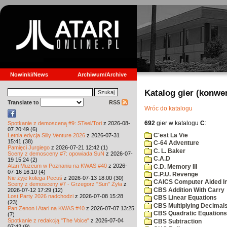
Nowinki/News
Archiwum/Archive
Katalog gier (konwe
Translate to
RSS
Wróc do katalogu
692
gier w katalogu
C
:
Spotkanie z demosceną #9: STeel/Tori
z 2026-08-
07 20:49 (6)
C'est La Vie
Letnia edycja Silly Venture 2026
z 2026-07-31
15:41 (38)
C-64 Adventure
Pamięci Jurgiego
z 2026-07-21 12:42 (1)
C. L. Baker
Sceny z demosceny #7: opowiada SuN
z 2026-07-
C.A.D
19 15:24 (2)
Atari Muzeum w Poznaniu na KWAS #40
z 2026-
C.D. Memory III
07-16 16:10 (4)
C.P.U. Revenge
Nie żyje kolega Pecuś
z 2026-07-13 18:00 (30)
CAICS Computer Aided Ins
Sceny z demosceny #7 - Grzegorz "Sun" Żyła
z
CBS Addition With Carry
2026-07-12 17:29 (12)
Lost Party 2026 nadchodzi
z 2026-07-08 15:28
CBS Linear Equations
(23)
CBS Multiplying Decimals
Pan Zenon i Atari na KWAS #40
z 2026-07-07 13:25
CBS Quadratic Equations
(7)
Spotkanie z redakcją "The Voice"
z 2026-07-04
CBS Subtraction
07:42 (9)