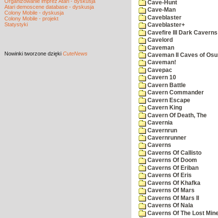
Organizowanie imprez Atari - dyskusja
Cave-Hunt
Atari demoscene database - dyskusja
Cave-Man
Colony Mobile - dyskusja
Caveblaster
Colony Mobile - projekt
Statystyki
Caveblaster+
Cavefire III Dark Caverns
Cavelord
Caveman
Nowinki
tworzone dzięki
CuteNews
Caveman II Caves of Os
Caveman!
Cavepac
Cavern 10
Cavern Battle
Cavern Commander
Cavern Escape
Cavern King
Cavern Of Death, The
Cavernia
Cavernrun
Cavernrunner
Caverns
Caverns Of Callisto
Caverns Of Doom
Caverns Of Eriban
Caverns Of Eris
Caverns Of Khafka
Caverns Of Mars
Caverns Of Mars II
Caverns Of Nala
Caverns Of The Lost Min