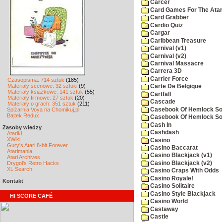
Carcer
Card Games For The Atar
Card Grabber
Cardio Quiz
Cargar
Caribbean Treasure
Carnival (v1)
Carnival (v2)
Carnival Massacre
Carrera 3D
Carrier Force
Czasopisma: 714 sztuk
(185)
Materiały scenowe: 32 sztuki
(9)
Carte De Belgique
Materiały książkowe: 141 sztuk
(55)
Cartfall
Materiały firmowe: 27 sztuk
(20)
Cascade
Materiały o grach: 351 sztuk
(211)
Casebook Of Hemlock Soa
Spiżarnia Voya na Chomikuj.pl
Bajtek Redux
Casebook Of Hemlock Soa
Cash In
Zasoby wiedzy
Cashdash
Atariki
XWiki
Casino
Gury's Atari 8-bit Forever
Casino Baccarat
Atarimania
Casino Blackjack (v1)
Atari Archives
Casino Blackjack (v2)
Drygol's Retro Hacks
XL Search
Casino Craps With Odds
Casino Royale!
Kontakt
Casino Solitaire
Casino Style Blackjack
HI SCORE CAFÉ
Casino World
Castaway
Castle