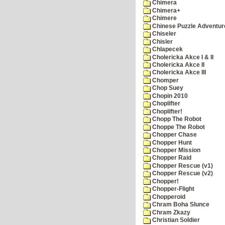
Chimera
Chimera+
Chimere
Chinese Puzzle Adventur
Chiseler
Chisler
Chlapecek
Cholericka Akce I & II
Cholericka Akce II
Cholericka Akce III
Chomper
Chop Suey
Chopin 2010
Choplifter
Choplifter!
Chopp The Robot
Choppe The Robot
Chopper Chase
Chopper Hunt
Chopper Mission
Chopper Raid
Chopper Rescue (v1)
Chopper Rescue (v2)
Chopper!
Chopper-Flight
Chopperoid
Chram Boha Slunce
Chram Zkazy
Christian Soldier