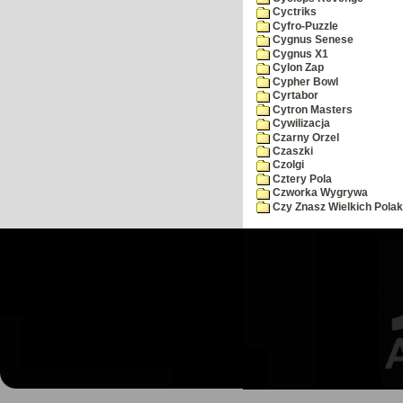
Cyctriks
Cyfro-Puzzle
Cygnus Senese
Cygnus X1
Cylon Zap
Cypher Bowl
Cyrtabor
Cytron Masters
Cywilizacja
Czarny Orzel
Czaszki
Czolgi
Cztery Pola
Czworka Wygrywa
Czy Znasz Wielkich Pola