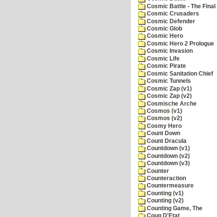
Cosmic Battle - The Final 
Cosmic Crusaders
Cosmic Defender
Cosmic Glob
Cosmic Hero
Cosmic Hero 2 Prologue
Cosmic Invasion
Cosmic Life
Cosmic Pirate
Cosmic Sanitation Chief
Cosmic Tunnels
Cosmic Zap (v1)
Cosmic Zap (v2)
Cosmische Arche
Cosmos (v1)
Cosmos (v2)
Cosmy Hero
Count Down
Count Dracula
Countdown (v1)
Countdown (v2)
Countdown (v3)
Counter
Counteraction
Countermeasure
Counting (v1)
Counting (v2)
Counting Game, The
Coup D'Etat