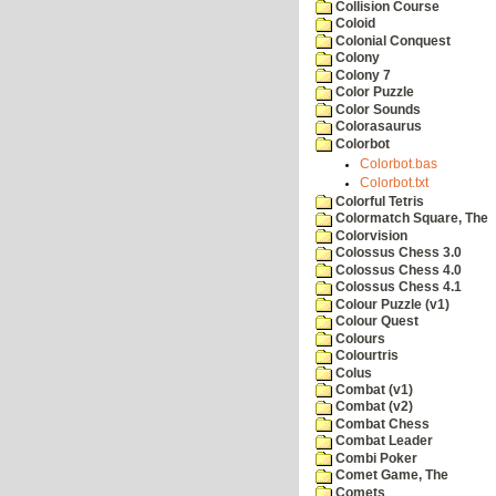
Collision Course
Coloid
Colonial Conquest
Colony
Colony 7
Color Puzzle
Color Sounds
Colorasaurus
Colorbot
Colorbot.bas
Colorbot.txt
Colorful Tetris
Colormatch Square, The
Colorvision
Colossus Chess 3.0
Colossus Chess 4.0
Colossus Chess 4.1
Colour Puzzle (v1)
Colour Quest
Colours
Colourtris
Colus
Combat (v1)
Combat (v2)
Combat Chess
Combat Leader
Combi Poker
Comet Game, The
Comets