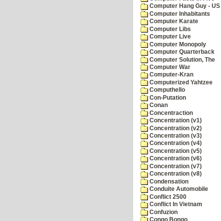
Computer Hang Guy - US 
Computer Inhabitants
Computer Karate
Computer Libs
Computer Live
Computer Monopoly
Computer Quarterback
Computer Solution, The
Computer War
Computer-Kran
Computerized Yahtzee
Computhello
Con-Putation
Conan
Concentraction
Concentration (v1)
Concentration (v2)
Concentration (v3)
Concentration (v4)
Concentration (v5)
Concentration (v6)
Concentration (v7)
Concentration (v8)
Condensation
Conduite Automobile
Conflict 2500
Conflict In Vietnam
Confuzion
Congo Bongo