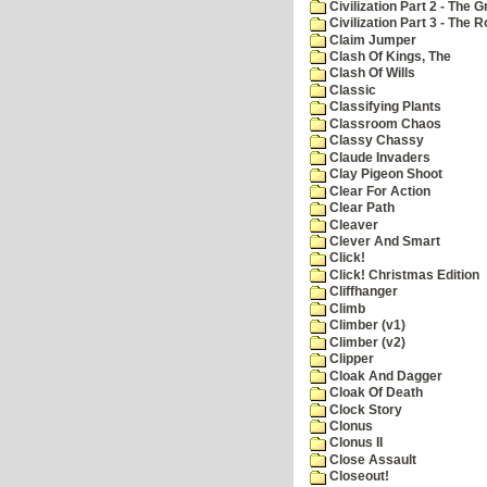
Civilization Part 2 - The 
Civilization Part 3 - The
Claim Jumper
Clash Of Kings, The
Clash Of Wills
Classic
Classifying Plants
Classroom Chaos
Classy Chassy
Claude Invaders
Clay Pigeon Shoot
Clear For Action
Clear Path
Cleaver
Clever And Smart
Click!
Click! Christmas Edition
Cliffhanger
Climb
Climber (v1)
Climber (v2)
Clipper
Cloak And Dagger
Cloak Of Death
Clock Story
Clonus
Clonus II
Close Assault
Closeout!