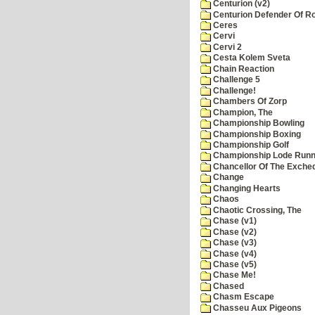
Centurion (v2)
Centurion Defender Of 
Ceres
Cervi
Cervi 2
Cesta Kolem Sveta
Chain Reaction
Challenge 5
Challenge!
Chambers Of Zorp
Champion, The
Championship Bowling
Championship Boxing
Championship Golf
Championship Lode Runn
Chancellor Of The Exche
Change
Changing Hearts
Chaos
Chaotic Crossing, The
Chase (v1)
Chase (v2)
Chase (v3)
Chase (v4)
Chase (v5)
Chase Me!
Chased
Chasm Escape
Chasseu Aux Pigeons