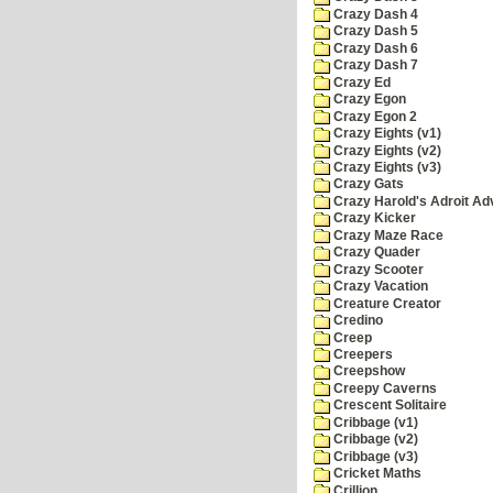
Crazy Dash 4
Crazy Dash 5
Crazy Dash 6
Crazy Dash 7
Crazy Ed
Crazy Egon
Crazy Egon 2
Crazy Eights (v1)
Crazy Eights (v2)
Crazy Eights (v3)
Crazy Gats
Crazy Harold's Adroit Ad
Crazy Kicker
Crazy Maze Race
Crazy Quader
Crazy Scooter
Crazy Vacation
Creature Creator
Credino
Creep
Creepers
Creepshow
Creepy Caverns
Crescent Solitaire
Cribbage (v1)
Cribbage (v2)
Cribbage (v3)
Cricket Maths
Crillion