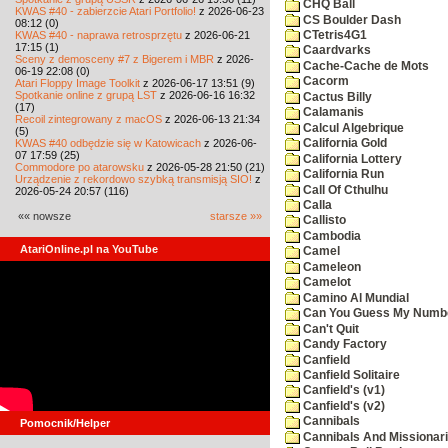
CHQ Ball
KWAS #40 - zabierzcie Atari Portfolio!
z 2026-06-23
CS Boulder Dash
08:12 (0)
KWAS #40 - naprawa retrosprzętu
z 2026-06-21
CTetris4G1
17:15 (1)
Caardvarks
Sceny z demosceny #7 z Bigerem i MBR
z 2026-
Cache-Cache de Mots
06-19 22:08 (0)
Cacorm
Atari Floppy Image Toolkit
z 2026-06-17 13:51 (9)
Spotkanie online z grupą LST
z 2026-06-16 16:32
Cactus Billy
(17)
Calamanis
Recoil zintegrowany z macOS
z 2026-06-13 21:34
Calcul Algebrique
(5)
KWAS #40 odbędzie się w Katowicach
z 2026-06-
California Gold
07 17:59 (25)
California Lottery
Commodore po atarowsku
z 2026-05-28 21:50 (21)
California Run
Urządzenie z rekordowo szybką transmisją SIO!
z
Call Of Cthulhu
2026-05-24 20:57 (116)
Calla
«« nowsze
starsze »»
Callisto
Cambodia
AtariOnline.pl na YouTube
Camel
Cameleon
Camelot
Camino Al Mundial
Can You Guess My Numb
Can't Quit
Candy Factory
Canfield
Canfield Solitaire
Canfield's (v1)
Canfield's (v2)
Cannibals
Pomocnik/Helper
Cannibals And Missionar