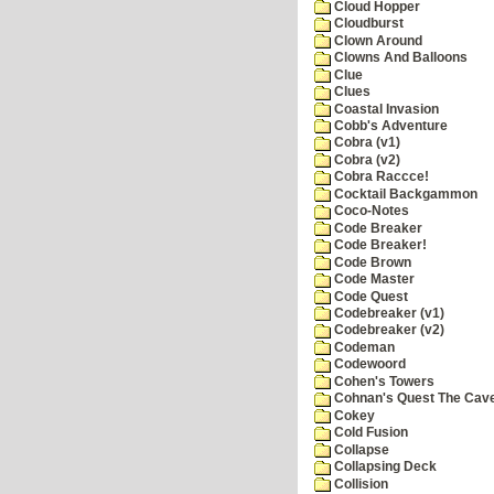
Cloud Hopper
Cloudburst
Clown Around
Clowns And Balloons
Clue
Clues
Coastal Invasion
Cobb's Adventure
Cobra (v1)
Cobra (v2)
Cobra Raccce!
Cocktail Backgammon
Coco-Notes
Code Breaker
Code Breaker!
Code Brown
Code Master
Code Quest
Codebreaker (v1)
Codebreaker (v2)
Codeman
Codewoord
Cohen's Towers
Cohnan's Quest The Cave
Cokey
Cold Fusion
Collapse
Collapsing Deck
Collision