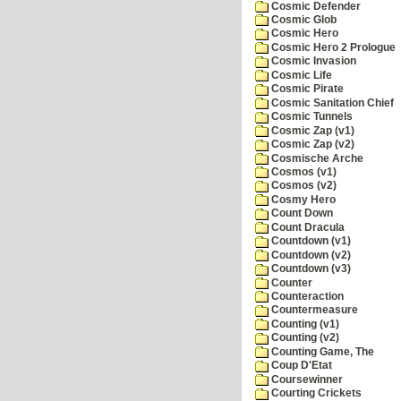
Cosmic Defender
Cosmic Glob
Cosmic Hero
Cosmic Hero 2 Prologue
Cosmic Invasion
Cosmic Life
Cosmic Pirate
Cosmic Sanitation Chief
Cosmic Tunnels
Cosmic Zap (v1)
Cosmic Zap (v2)
Cosmische Arche
Cosmos (v1)
Cosmos (v2)
Cosmy Hero
Count Down
Count Dracula
Countdown (v1)
Countdown (v2)
Countdown (v3)
Counter
Counteraction
Countermeasure
Counting (v1)
Counting (v2)
Counting Game, The
Coup D'Etat
Coursewinner
Courting Crickets