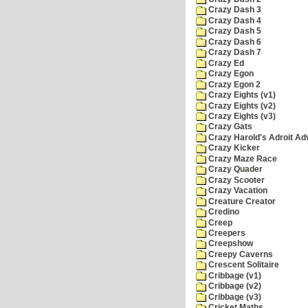
Crazy Dash 3
Crazy Dash 4
Crazy Dash 5
Crazy Dash 6
Crazy Dash 7
Crazy Ed
Crazy Egon
Crazy Egon 2
Crazy Eights (v1)
Crazy Eights (v2)
Crazy Eights (v3)
Crazy Gats
Crazy Harold's Adroit Ad
Crazy Kicker
Crazy Maze Race
Crazy Quader
Crazy Scooter
Crazy Vacation
Creature Creator
Credino
Creep
Creepers
Creepshow
Creepy Caverns
Crescent Solitaire
Cribbage (v1)
Cribbage (v2)
Cribbage (v3)
Cricket Maths