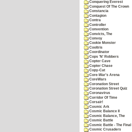
Conquering Everest
Conquest Of The Crown
Constancia
Contagion
Contra
Controller
Convention
Convicts, The
Convoy
Cookie Monster
Cooltris
Coordinator
Cops 'N' Robbers
Copter Cave
Copter Chase
Copy-Cat
Core-War's Arena
CoreWars
Coronation Street
Coronation Street Quiz
Coronavirus
Corridor Of Time
Corsair!
Cosmic Ark
Cosmic Balance II
Cosmic Balance, The
Cosmic Battle
Cosmic Battle - The Final 
Cosmic Crusaders