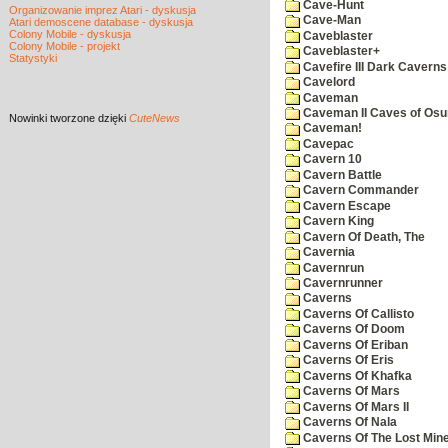
Cave-Hunt
Organizowanie imprez Atari - dyskusja
Cave-Man
Atari demoscene database - dyskusja
Colony Mobile - dyskusja
Caveblaster
Colony Mobile - projekt
Caveblaster+
Statystyki
Cavefire III Dark Caverns
Cavelord
Caveman
Caveman II Caves of Os
Nowinki
tworzone dzięki
CuteNews
Caveman!
Cavepac
Cavern 10
Cavern Battle
Cavern Commander
Cavern Escape
Cavern King
Cavern Of Death, The
Cavernia
Cavernrun
Cavernrunner
Caverns
Caverns Of Callisto
Caverns Of Doom
Caverns Of Eriban
Caverns Of Eris
Caverns Of Khafka
Caverns Of Mars
Caverns Of Mars II
Caverns Of Nala
Caverns Of The Lost Min