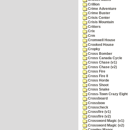
Crillion
Crime Adventure
Crime Buster
Crisis Center
Crisis Mountain
Critters
Crix
Crm
Cromwell House
Crooked House
Cropky
Cross Bomber
Cross Canada Cycle
Cross Chase (v1)
Cross Chase (v2)
Cross Fire
Cross Fire II
Cross Horde
Cross Shoot
Cross Snake
Cross-Town Crazy Eight
Crossboard
Crossbow
Crosscheck
Crossfire (v1)
Crossfire (v2)
Crossword Magic (v1)
Crossword Magic (v2)
Crowley Manor