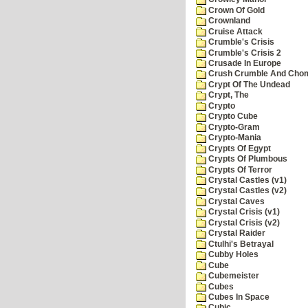
Crown Of Gold
Crownland
Cruise Attack
Crumble's Crisis
Crumble's Crisis 2
Crusade In Europe
Crush Crumble And Cho
Crypt Of The Undead
Crypt, The
Crypto
Crypto Cube
Crypto-Gram
Crypto-Mania
Crypts Of Egypt
Crypts Of Plumbous
Crypts Of Terror
Crystal Castles (v1)
Crystal Castles (v2)
Crystal Caves
Crystal Crisis (v1)
Crystal Crisis (v2)
Crystal Raider
Ctulhi's Betrayal
Cubby Holes
Cube
Cubemeister
Cubes
Cubes In Space
Cubic