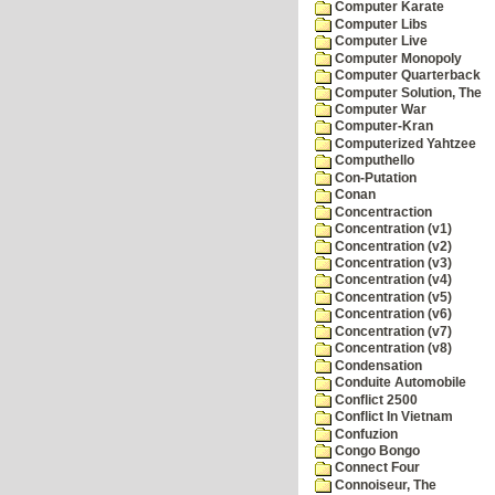
Computer Karate
Computer Libs
Computer Live
Computer Monopoly
Computer Quarterback
Computer Solution, The
Computer War
Computer-Kran
Computerized Yahtzee
Computhello
Con-Putation
Conan
Concentraction
Concentration (v1)
Concentration (v2)
Concentration (v3)
Concentration (v4)
Concentration (v5)
Concentration (v6)
Concentration (v7)
Concentration (v8)
Condensation
Conduite Automobile
Conflict 2500
Conflict In Vietnam
Confuzion
Congo Bongo
Connect Four
Connoiseur, The