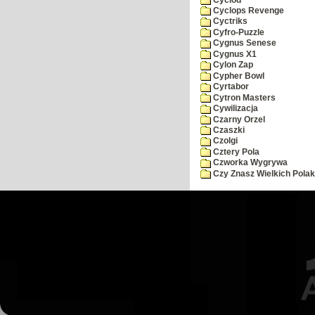
Cyclops Revenge
Cyctriks
Cyfro-Puzzle
Cygnus Senese
Cygnus X1
Cylon Zap
Cypher Bowl
Cyrtabor
Cytron Masters
Cywilizacja
Czarny Orzel
Czaszki
Czolgi
Cztery Pola
Czworka Wygrywa
Czy Znasz Wielkich Pola