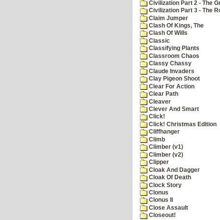
Civilization Part 2 - The 
Civilization Part 3 - The
Claim Jumper
Clash Of Kings, The
Clash Of Wills
Classic
Classifying Plants
Classroom Chaos
Classy Chassy
Claude Invaders
Clay Pigeon Shoot
Clear For Action
Clear Path
Cleaver
Clever And Smart
Click!
Click! Christmas Edition
Cliffhanger
Climb
Climber (v1)
Climber (v2)
Clipper
Cloak And Dagger
Cloak Of Death
Clock Story
Clonus
Clonus II
Close Assault
Closeout!