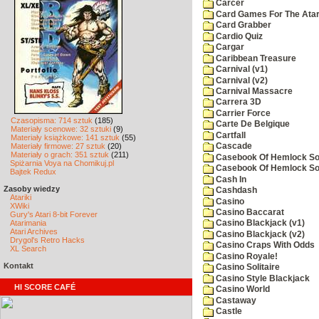
Carcer
Card Games For The Atar
Card Grabber
Cardio Quiz
Cargar
Caribbean Treasure
Carnival (v1)
Carnival (v2)
Carnival Massacre
Carrera 3D
Carrier Force
Czasopisma: 714 sztuk
(185)
Carte De Belgique
Materiały scenowe: 32 sztuki
(9)
Cartfall
Materiały książkowe: 141 sztuk
(55)
Materiały firmowe: 27 sztuk
(20)
Cascade
Materiały o grach: 351 sztuk
(211)
Casebook Of Hemlock Soa
Spiżarnia Voya na Chomikuj.pl
Casebook Of Hemlock Soa
Bajtek Redux
Cash In
Zasoby wiedzy
Cashdash
Atariki
Casino
XWiki
Casino Baccarat
Gury's Atari 8-bit Forever
Atarimania
Casino Blackjack (v1)
Atari Archives
Casino Blackjack (v2)
Drygol's Retro Hacks
Casino Craps With Odds
XL Search
Casino Royale!
Kontakt
Casino Solitaire
Casino Style Blackjack
HI SCORE CAFÉ
Casino World
Castaway
Castle