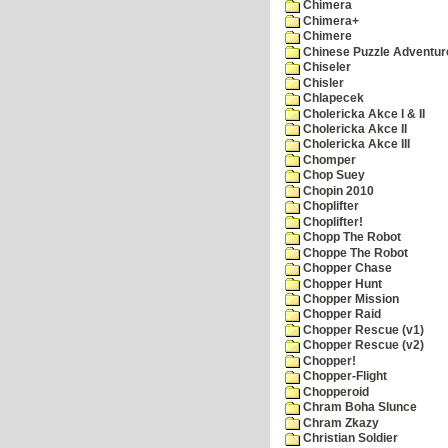
Chimera
Chimera+
Chimere
Chinese Puzzle Adventur
Chiseler
Chisler
Chlapecek
Cholericka Akce I & II
Cholericka Akce II
Cholericka Akce III
Chomper
Chop Suey
Chopin 2010
Choplifter
Choplifter!
Chopp The Robot
Choppe The Robot
Chopper Chase
Chopper Hunt
Chopper Mission
Chopper Raid
Chopper Rescue (v1)
Chopper Rescue (v2)
Chopper!
Chopper-Flight
Chopperoid
Chram Boha Slunce
Chram Zkazy
Christian Soldier