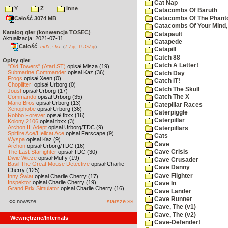
Cat Nap
Y
Z
inne
Catacombs Of Baruth
Catacombs Of The Phan
Całość 3074 MB
Catacombs Of Your Mind,
Katalog gier (konwencja TOSEC)
Catapault
Aktualizacja: 2021-07-11
Catapede
Całość
,
md5
sha
(
7-Zip
,
TUGZip
)
Catapill
Catch 88
Opisy gier
Catch A Letter!
"Old Towers" (Atari ST)
opisał Misza (19)
Submarine Commander
opisał Kaz (36)
Catch Day
Frogs
opisał Xeen (0)
Catch IT!
Choplifter!
opisał Urborg (0)
Catch The Skull
Joust
opisał Urborg (17)
Commando
opisał Urborg (35)
Catch The X
Mario Bros
opisał Urborg (13)
Catepillar Races
Xenophobe
opisał Urborg (36)
Caterpiggle
Robbo Forever
opisał tbxx (16)
Caterpillar
Kolony 2106
opisał tbxx (3)
Archon II: Adept
opisał Urborg/TDC (9)
Caterpillars
Spitfire Ace/Hellcat Ace
opisał Farscape (9)
Cats
Wyspa
opisał Kaz (9)
Cave
Archon
opisał Urborg/TDC (16)
The Last Starfighter
opisał TDC (30)
Cave Crisis
Dwie Wieże
opisał Muffy (19)
Cave Crusader
Basil The Great Mouse Detective
opisał Charlie
Cave Danny
Cherry (125)
Cave Flighter
Inny Świat
opisał Charlie Cherry (17)
Inspektor
opisał Charlie Cherry (19)
Cave In
Grand Prix Simulator
opisał Charlie Cherry (16)
Cave Lander
Cave Runner
«« nowsze
starsze »»
Cave, The (v1)
Cave, The (v2)
Wewnętrzne/Internals
Cave-Defender!