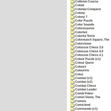
Collision Course
Coloid
Colonial Conquest
Colony
Colony 7
Color Puzzle
Color Sounds
Colorasaurus
Colorbot
Colorful Tetris
Colormatch Square, The
Colorvision
Colossus Chess 3.0
Colossus Chess 4.0
Colossus Chess 4.1
Colour Puzzle (v1)
Colour Quest
Colours
Colourtris
Colus
Combat (v1)
Combat (v2)
Combat Chess
Combat Leader
Combi Poker
Comet Game, The
Comets
Comicland
Commando (v1)