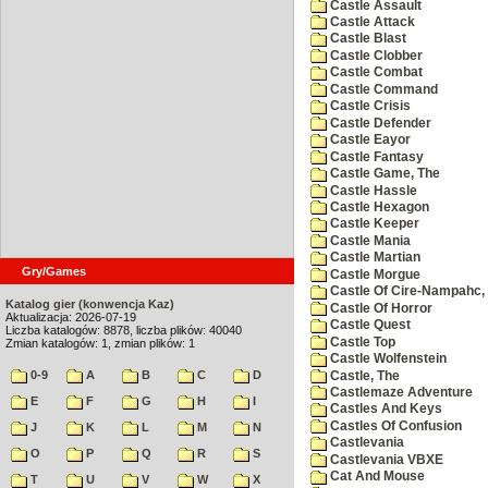
Castle Assault
Castle Attack
Castle Blast
Castle Clobber
Castle Combat
Castle Command
Castle Crisis
Castle Defender
Castle Eayor
Castle Fantasy
Castle Game, The
Castle Hassle
Castle Hexagon
Castle Keeper
Castle Mania
Castle Martian
Gry/Games
Castle Morgue
Castle Of Cire-Nampahc,
Katalog gier (konwencja Kaz)
Castle Of Horror
Aktualizacja: 2026-07-19
Castle Quest
Liczba katalogów: 8878, liczba plików: 40040
Castle Top
Zmian katalogów: 1, zmian plików: 1
Castle Wolfenstein
0-9
A
B
C
D
Castle, The
Castlemaze Adventure
E
F
G
H
I
Castles And Keys
Castles Of Confusion
J
K
L
M
N
Castlevania
O
P
Q
R
S
Castlevania VBXE
Cat And Mouse
T
U
V
W
X