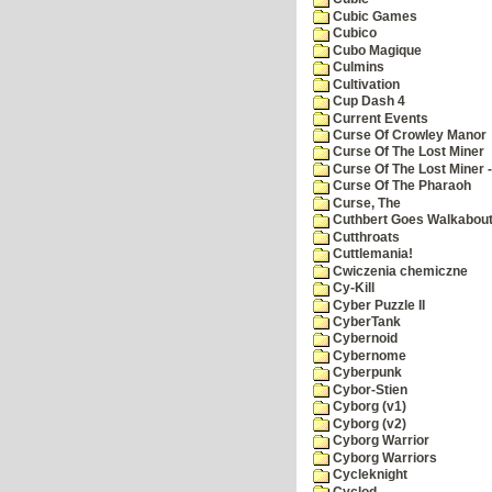
Cubic Games
Cubico
Cubo Magique
Culmins
Cultivation
Cup Dash 4
Current Events
Curse Of Crowley Manor
Curse Of The Lost Miner
Curse Of The Lost Miner
Curse Of The Pharaoh
Curse, The
Cuthbert Goes Walkabou
Cutthroats
Cuttlemania!
Cwiczenia chemiczne
Cy-Kill
Cyber Puzzle II
CyberTank
Cybernoid
Cybernome
Cyberpunk
Cybor-Stien
Cyborg (v1)
Cyborg (v2)
Cyborg Warrior
Cyborg Warriors
Cycleknight
Cyclod