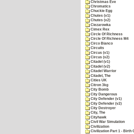
Christmas Eve
Chromatics
Chuckie Egg
Chutes (v1)
Chutes (v2)
Ciezarowka
Cimex Rex
Circle Of Richness
Circle Of Richness M4
Circo Bianco
Circuits
Circus (v1)
Circus (v2)
Citadel (v1)
Citadel (v2)
Citadel Warrior
Citadel, The
Cities UK
Citron 3kg
City Bomb
City Dangerous
City Defender (v1)
City Defender (v2)
City Destroyer
City, The
Cityhawk
Civil War Simulation
Civilization
Civilization Part 1 - Birth 