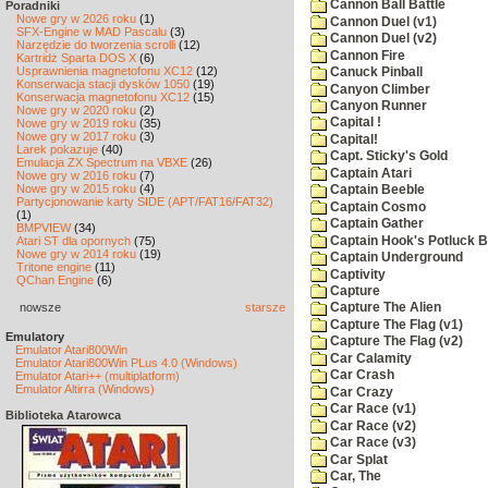
Cannon Ball Battle
Poradniki
Nowe gry w 2026 roku
(1)
Cannon Duel (v1)
SFX-Engine w MAD Pascalu
(3)
Cannon Duel (v2)
Narzędzie do tworzenia scrolli
(12)
Cannon Fire
Kartridż Sparta DOS X
(6)
Usprawnienia magnetofonu XC12
(12)
Canuck Pinball
Konserwacja stacji dysków 1050
(19)
Canyon Climber
Konserwacja magnetofonu XC12
(15)
Canyon Runner
Nowe gry w 2020 roku
(2)
Capital !
Nowe gry w 2019 roku
(35)
Nowe gry w 2017 roku
(3)
Capital!
Larek pokazuje
(40)
Capt. Sticky's Gold
Emulacja ZX Spectrum na VBXE
(26)
Captain Atari
Nowe gry w 2016 roku
(7)
Nowe gry w 2015 roku
(4)
Captain Beeble
Partycjonowanie karty SIDE (APT/FAT16/FAT32)
Captain Cosmo
(1)
Captain Gather
BMPVIEW
(34)
Captain Hook's Potluck B
Atari ST dla opornych
(75)
Nowe gry w 2014 roku
(19)
Captain Underground
Tritone engine
(11)
Captivity
QChan Engine
(6)
Capture
nowsze
starsze
Capture The Alien
Capture The Flag (v1)
Emulatory
Capture The Flag (v2)
Emulator Atari800Win
Car Calamity
Emulator Atari800Win PLus 4.0 (Windows)
Car Crash
Emulator Atari++ (multiplatform)
Emulator Altirra (Windows)
Car Crazy
Car Race (v1)
Biblioteka Atarowca
Car Race (v2)
Car Race (v3)
Car Splat
Car, The