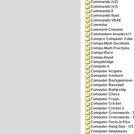
Commando (v2)
Commando (v3)
Commando II
Commando Raid
Commando VBXE
Commbat
Comment Compter
Commodore Invaders!!!
Compco Computer Cube
Compu-Math Decimals
Compu-Math Fractions
Compu-Race
Compu-Read
Compubridge
Compute 4
Computer Acquire
Computer Ambush
Computer Backgammon
Computer Baseball
Computer Battleship
Computer Chess
Computer Craps
Computer Cricket
Computer Cricket 2
Computer Crosswords - T
Computer Crosswords - 
Computer Facts In Five
Computer Hang Guy - US 
Computer Inhabitants