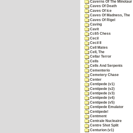
Caverns Of The Minotaur
Caves Of Death
Caves Of Ice
Caves Of Madness, The
Caves Of Rigel
Caving
Cavit
Cc65 Chess
Cecil
Cecil II
Cell Mates
Cell, The
Cellar Terror
Cells
Cells And Serpents
Cementerio
Cemetery Chase
Center
Centipede (v1)
Centipede (v2)
Centipede (v3)
Centipede (v4)
Centipede (v5)
Centipede Emulator
Centipede!
Centment
Centrale Nucleaire
Centre Shot Split
Centurion (v1)