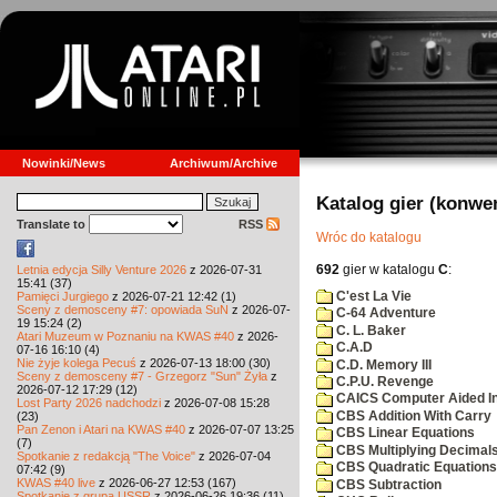
Nowinki/News
Archiwum/Archive
Katalog gier (konwe
Translate to
RSS
Wróc do katalogu
692
gier w katalogu
C
:
Letnia edycja Silly Venture 2026
z 2026-07-31
15:41 (37)
C'est La Vie
Pamięci Jurgiego
z 2026-07-21 12:42 (1)
Sceny z demosceny #7: opowiada SuN
z 2026-07-
C-64 Adventure
19 15:24 (2)
C. L. Baker
Atari Muzeum w Poznaniu na KWAS #40
z 2026-
C.A.D
07-16 16:10 (4)
Nie żyje kolega Pecuś
z 2026-07-13 18:00 (30)
C.D. Memory III
Sceny z demosceny #7 - Grzegorz "Sun" Żyła
z
C.P.U. Revenge
2026-07-12 17:29 (12)
CAICS Computer Aided Ins
Lost Party 2026 nadchodzi
z 2026-07-08 15:28
CBS Addition With Carry
(23)
Pan Zenon i Atari na KWAS #40
z 2026-07-07 13:25
CBS Linear Equations
(7)
CBS Multiplying Decimals
Spotkanie z redakcją "The Voice"
z 2026-07-04
CBS Quadratic Equations
07:42 (9)
KWAS #40 live
z 2026-06-27 12:53 (167)
CBS Subtraction
Spotkanie z grupą USSR
z 2026-06-26 19:36 (11)