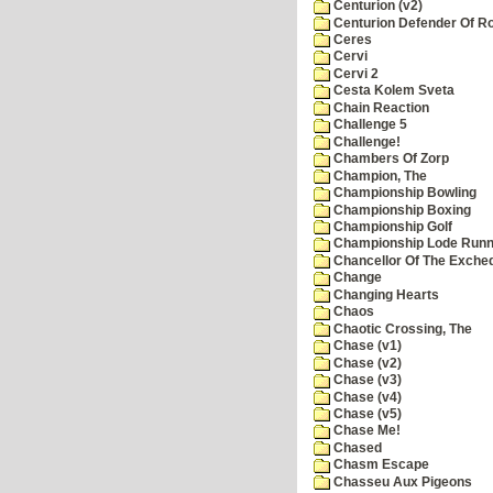
Centurion (v2)
Centurion Defender Of 
Ceres
Cervi
Cervi 2
Cesta Kolem Sveta
Chain Reaction
Challenge 5
Challenge!
Chambers Of Zorp
Champion, The
Championship Bowling
Championship Boxing
Championship Golf
Championship Lode Runn
Chancellor Of The Exche
Change
Changing Hearts
Chaos
Chaotic Crossing, The
Chase (v1)
Chase (v2)
Chase (v3)
Chase (v4)
Chase (v5)
Chase Me!
Chased
Chasm Escape
Chasseu Aux Pigeons