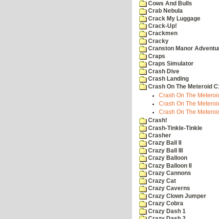
Cows And Bulls
Crab Nebula
Crack My Luggage
Crack-Up!
Crackmen
Cracky
Cranston Manor Adventu
Craps
Craps Simulator
Crash Dive
Crash Landing
Crash On The Meteroid C
Crash On The Meteroid
Crash On The Meteroid
Crash On The Meteroi
Crash!
Crash-Tinkle-Tinkle
Crasher
Crazy Ball II
Crazy Ball III
Crazy Balloon
Crazy Balloon II
Crazy Cannons
Crazy Cat
Crazy Caverns
Crazy Clown Jumper
Crazy Cobra
Crazy Dash 1
Crazy Dash 2