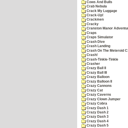
Cows And Bulls
Crab Nebula
Crack My Luggage
Crack-Up!
Crackmen
Cracky
Cranston Manor Adventu
Craps
Craps Simulator
Crash Dive
Crash Landing
Crash On The Meteroid C
Crash!
Crash-Tinkle-Tinkle
Crasher
Crazy Ball II
Crazy Ball III
Crazy Balloon
Crazy Balloon II
Crazy Cannons
Crazy Cat
Crazy Caverns
Crazy Clown Jumper
Crazy Cobra
Crazy Dash 1
Crazy Dash 2
Crazy Dash 3
Crazy Dash 4
Crazy Dash 5