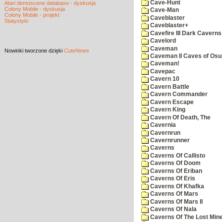
Cave-Hunt
Atari demoscene database - dyskusja
Colony Mobile - dyskusja
Cave-Man
Colony Mobile - projekt
Caveblaster
Statystyki
Caveblaster+
Cavefire III Dark Caverns
Cavelord
Caveman
Nowinki
tworzone dzięki
CuteNews
Caveman II Caves of Os
Caveman!
Cavepac
Cavern 10
Cavern Battle
Cavern Commander
Cavern Escape
Cavern King
Cavern Of Death, The
Cavernia
Cavernrun
Cavernrunner
Caverns
Caverns Of Callisto
Caverns Of Doom
Caverns Of Eriban
Caverns Of Eris
Caverns Of Khafka
Caverns Of Mars
Caverns Of Mars II
Caverns Of Nala
Caverns Of The Lost Min