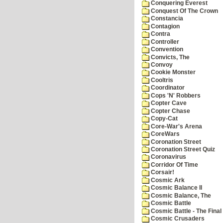
Conquering Everest
Conquest Of The Crown
Constancia
Contagion
Contra
Controller
Convention
Convicts, The
Convoy
Cookie Monster
Cooltris
Coordinator
Cops 'N' Robbers
Copter Cave
Copter Chase
Copy-Cat
Core-War's Arena
CoreWars
Coronation Street
Coronation Street Quiz
Coronavirus
Corridor Of Time
Corsair!
Cosmic Ark
Cosmic Balance II
Cosmic Balance, The
Cosmic Battle
Cosmic Battle - The Final 
Cosmic Crusaders