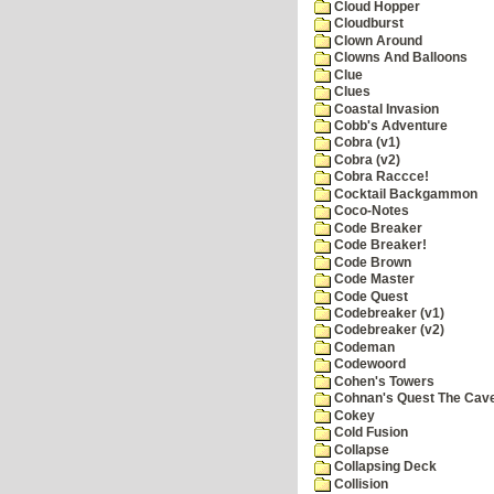
Cloud Hopper
Cloudburst
Clown Around
Clowns And Balloons
Clue
Clues
Coastal Invasion
Cobb's Adventure
Cobra (v1)
Cobra (v2)
Cobra Raccce!
Cocktail Backgammon
Coco-Notes
Code Breaker
Code Breaker!
Code Brown
Code Master
Code Quest
Codebreaker (v1)
Codebreaker (v2)
Codeman
Codewoord
Cohen's Towers
Cohnan's Quest The Cave
Cokey
Cold Fusion
Collapse
Collapsing Deck
Collision