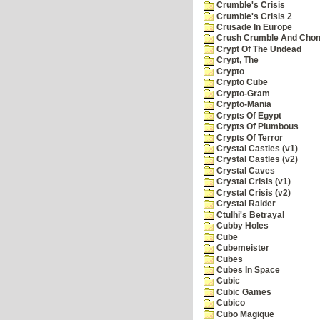
Crumble's Crisis
Crumble's Crisis 2
Crusade In Europe
Crush Crumble And Cho
Crypt Of The Undead
Crypt, The
Crypto
Crypto Cube
Crypto-Gram
Crypto-Mania
Crypts Of Egypt
Crypts Of Plumbous
Crypts Of Terror
Crystal Castles (v1)
Crystal Castles (v2)
Crystal Caves
Crystal Crisis (v1)
Crystal Crisis (v2)
Crystal Raider
Ctulhi's Betrayal
Cubby Holes
Cube
Cubemeister
Cubes
Cubes In Space
Cubic
Cubic Games
Cubico
Cubo Magique