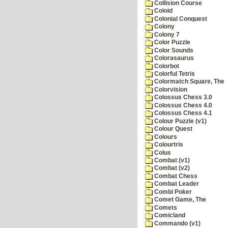
Collision Course
Coloid
Colonial Conquest
Colony
Colony 7
Color Puzzle
Color Sounds
Colorasaurus
Colorbot
Colorful Tetris
Colormatch Square, The
Colorvision
Colossus Chess 3.0
Colossus Chess 4.0
Colossus Chess 4.1
Colour Puzzle (v1)
Colour Quest
Colours
Colourtris
Colus
Combat (v1)
Combat (v2)
Combat Chess
Combat Leader
Combi Poker
Comet Game, The
Comets
Comicland
Commando (v1)