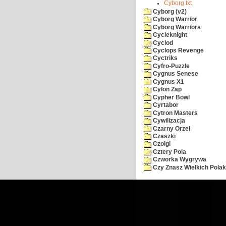
Cyborg.txt
Cyborg (v2)
Cyborg Warrior
Cyborg Warriors
Cycleknight
Cyclod
Cyclops Revenge
Cyctriks
Cyfro-Puzzle
Cygnus Senese
Cygnus X1
Cylon Zap
Cypher Bowl
Cyrtabor
Cytron Masters
Cywilizacja
Czarny Orzel
Czaszki
Czolgi
Cztery Pola
Czworka Wygrywa
Czy Znasz Wielkich Pola