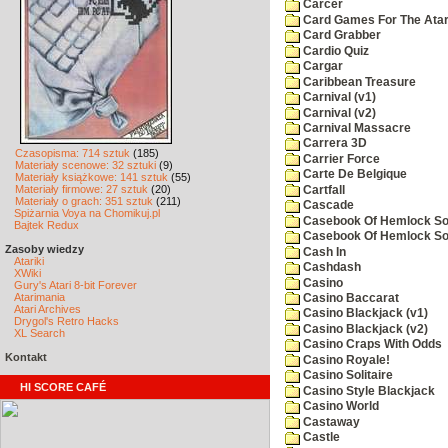
Carcer
Card Games For The Atar
Card Grabber
Cardio Quiz
Cargar
Caribbean Treasure
Carnival (v1)
Carnival (v2)
Carnival Massacre
Carrera 3D
Czasopisma: 714 sztuk
(185)
Carrier Force
Materiały scenowe: 32 sztuki
(9)
Carte De Belgique
Materiały książkowe: 141 sztuk
(55)
Materiały firmowe: 27 sztuk
(20)
Cartfall
Materiały o grach: 351 sztuk
(211)
Cascade
Spiżarnia Voya na Chomikuj.pl
Casebook Of Hemlock Soa
Bajtek Redux
Casebook Of Hemlock Soa
Zasoby wiedzy
Cash In
Atariki
Cashdash
XWiki
Casino
Gury's Atari 8-bit Forever
Atarimania
Casino Baccarat
Atari Archives
Casino Blackjack (v1)
Drygol's Retro Hacks
Casino Blackjack (v2)
XL Search
Casino Craps With Odds
Kontakt
Casino Royale!
Casino Solitaire
HI SCORE CAFÉ
Casino Style Blackjack
Casino World
Castaway
Castle