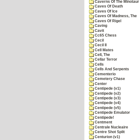
Caverns Of The Minotaur
Caves Of Death
Caves Of Ice
Caves Of Madness, The
Caves Of Rigel
Caving
Cavit
Cc65 Chess
Cecil
Cecil II
Cell Mates
Cell, The
Cellar Terror
Cells
Cells And Serpents
Cementerio
Cemetery Chase
Center
Centipede (v1)
Centipede (v2)
Centipede (v3)
Centipede (v4)
Centipede (v5)
Centipede Emulator
Centipede!
Centment
Centrale Nucleaire
Centre Shot Split
Centurion (v1)