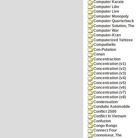
Computer Karate
Computer Libs
Computer Live
Computer Monopoly
Computer Quarterback
Computer Solution, The
Computer War
Computer-Kran
Computerized Yahtzee
Computhello
Con-Putation
Conan
Concentraction
Concentration (v1)
Concentration (v2)
Concentration (v3)
Concentration (v4)
Concentration (v5)
Concentration (v6)
Concentration (v7)
Concentration (v8)
Condensation
Conduite Automobile
Conflict 2500
Conflict In Vietnam
Confuzion
Congo Bongo
Connect Four
Connoiseur, The