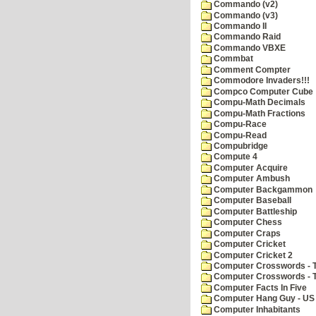
Commando (v2)
Commando (v3)
Commando II
Commando Raid
Commando VBXE
Commbat
Comment Compter
Commodore Invaders!!!
Compco Computer Cube
Compu-Math Decimals
Compu-Math Fractions
Compu-Race
Compu-Read
Compubridge
Compute 4
Computer Acquire
Computer Ambush
Computer Backgammon
Computer Baseball
Computer Battleship
Computer Chess
Computer Craps
Computer Cricket
Computer Cricket 2
Computer Crosswords - T
Computer Crosswords - 
Computer Facts In Five
Computer Hang Guy - US 
Computer Inhabitants