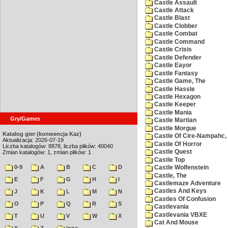
Castle Assault
Castle Attack
Castle Blast
Castle Clobber
Castle Combat
Castle Command
Castle Crisis
Castle Defender
Castle Eayor
Castle Fantasy
Castle Game, The
Castle Hassle
Castle Hexagon
Castle Keeper
Castle Mania
Gry/Games
Castle Martian
Castle Morgue
Katalog gier (konwencja Kaz)
Castle Of Cire-Nampahc,
Aktualizacja: 2026-07-19
Castle Of Horror
Liczba katalogów: 8878, liczba plików: 40040
Castle Quest
Zmian katalogów: 1, zmian plików: 1
Castle Top
0-9
A
B
C
D
Castle Wolfenstein
Castle, The
E
F
G
H
I
Castlemaze Adventure
Castles And Keys
J
K
L
M
N
Castles Of Confusion
O
P
Q
R
S
Castlevania
Castlevania VBXE
T
U
V
W
X
Cat And Mouse