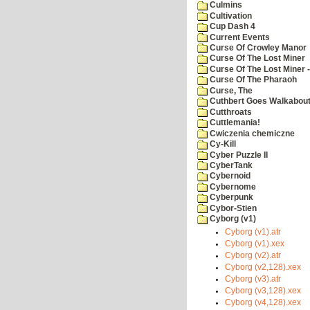
Culmins
Cultivation
Cup Dash 4
Current Events
Curse Of Crowley Manor
Curse Of The Lost Miner
Curse Of The Lost Miner
Curse Of The Pharaoh
Curse, The
Cuthbert Goes Walkabou
Cutthroats
Cuttlemania!
Cwiczenia chemiczne
Cy-Kill
Cyber Puzzle II
CyberTank
Cybernoid
Cybernome
Cyberpunk
Cybor-Stien
Cyborg (v1)
Cyborg (v1).atr
Cyborg (v1).xex
Cyborg (v2).atr
Cyborg (v2,128).xex
Cyborg (v3).atr
Cyborg (v3,128).xex
Cyborg (v4,128).xex