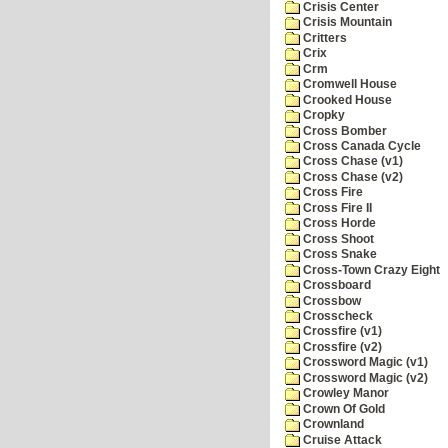
Crisis Center
Crisis Mountain
Critters
Crix
Crm
Cromwell House
Crooked House
Cropky
Cross Bomber
Cross Canada Cycle
Cross Chase (v1)
Cross Chase (v2)
Cross Fire
Cross Fire II
Cross Horde
Cross Shoot
Cross Snake
Cross-Town Crazy Eight
Crossboard
Crossbow
Crosscheck
Crossfire (v1)
Crossfire (v2)
Crossword Magic (v1)
Crossword Magic (v2)
Crowley Manor
Crown Of Gold
Crownland
Cruise Attack