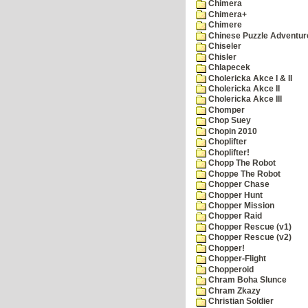
Chimera
Chimera+
Chimere
Chinese Puzzle Adventur
Chiseler
Chisler
Chlapecek
Cholericka Akce I & II
Cholericka Akce II
Cholericka Akce III
Chomper
Chop Suey
Chopin 2010
Choplifter
Choplifter!
Chopp The Robot
Choppe The Robot
Chopper Chase
Chopper Hunt
Chopper Mission
Chopper Raid
Chopper Rescue (v1)
Chopper Rescue (v2)
Chopper!
Chopper-Flight
Chopperoid
Chram Boha Slunce
Chram Zkazy
Christian Soldier