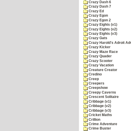
Crazy Dash 6
Crazy Dash 7
Crazy Ed
Crazy Egon
Crazy Egon 2
Crazy Eights (v1)
Crazy Eights (v2)
Crazy Eights (v3)
Crazy Gats
Crazy Harold's Adroit Ad
Crazy Kicker
Crazy Maze Race
Crazy Quader
Crazy Scooter
Crazy Vacation
Creature Creator
Credino
Creep
Creepers
Creepshow
Creepy Caverns
Crescent Solitaire
Cribbage (v1)
Cribbage (v2)
Cribbage (v3)
Cricket Maths
Crillion
Crime Adventure
Crime Buster