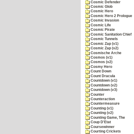
Cosmic Defender
Cosmic Glob
Cosmic Hero
Cosmic Hero 2 Prologue
Cosmic Invasion
Cosmic Life
Cosmic Pirate
Cosmic Sanitation Chief
Cosmic Tunnels
Cosmic Zap (v1)
Cosmic Zap (v2)
Cosmische Arche
Cosmos (v1)
Cosmos (v2)
Cosmy Hero
Count Down
Count Dracula
Countdown (v1)
Countdown (v2)
Countdown (v3)
Counter
Counteraction
Countermeasure
Counting (v1)
Counting (v2)
Counting Game, The
Coup D'Etat
Coursewinner
Courting Crickets