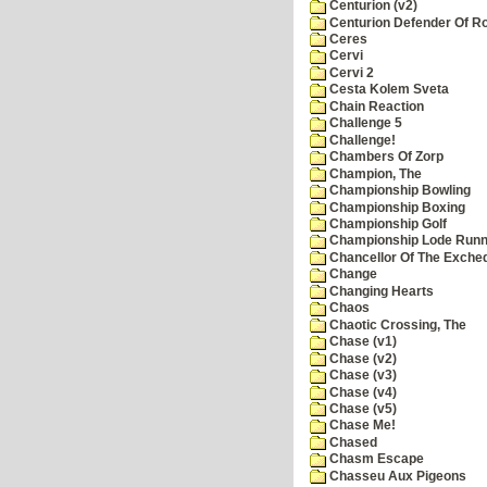
Centurion (v2)
Centurion Defender Of 
Ceres
Cervi
Cervi 2
Cesta Kolem Sveta
Chain Reaction
Challenge 5
Challenge!
Chambers Of Zorp
Champion, The
Championship Bowling
Championship Boxing
Championship Golf
Championship Lode Runn
Chancellor Of The Exche
Change
Changing Hearts
Chaos
Chaotic Crossing, The
Chase (v1)
Chase (v2)
Chase (v3)
Chase (v4)
Chase (v5)
Chase Me!
Chased
Chasm Escape
Chasseu Aux Pigeons