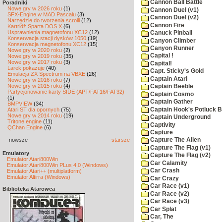
Cannon Ball Battle
Poradniki
Nowe gry w 2026 roku
(1)
Cannon Duel (v1)
SFX-Engine w MAD Pascalu
(3)
Cannon Duel (v2)
Narzędzie do tworzenia scrolli
(12)
Cannon Fire
Kartridż Sparta DOS X
(6)
Usprawnienia magnetofonu XC12
(12)
Canuck Pinball
Konserwacja stacji dysków 1050
(19)
Canyon Climber
Konserwacja magnetofonu XC12
(15)
Canyon Runner
Nowe gry w 2020 roku
(2)
Capital !
Nowe gry w 2019 roku
(35)
Nowe gry w 2017 roku
(3)
Capital!
Larek pokazuje
(40)
Capt. Sticky's Gold
Emulacja ZX Spectrum na VBXE
(26)
Captain Atari
Nowe gry w 2016 roku
(7)
Nowe gry w 2015 roku
(4)
Captain Beeble
Partycjonowanie karty SIDE (APT/FAT16/FAT32)
Captain Cosmo
(1)
Captain Gather
BMPVIEW
(34)
Captain Hook's Potluck B
Atari ST dla opornych
(75)
Nowe gry w 2014 roku
(19)
Captain Underground
Tritone engine
(11)
Captivity
QChan Engine
(6)
Capture
nowsze
starsze
Capture The Alien
Capture The Flag (v1)
Emulatory
Capture The Flag (v2)
Emulator Atari800Win
Car Calamity
Emulator Atari800Win PLus 4.0 (Windows)
Car Crash
Emulator Atari++ (multiplatform)
Emulator Altirra (Windows)
Car Crazy
Car Race (v1)
Biblioteka Atarowca
Car Race (v2)
Car Race (v3)
Car Splat
Car, The