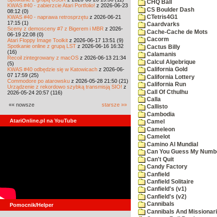
CHQ Ball
KWAS #40 - zabierzcie Atari Portfolio!
z 2026-06-23
CS Boulder Dash
08:12 (0)
KWAS #40 - naprawa retrosprzętu
z 2026-06-21
CTetris4G1
17:15 (1)
Caardvarks
Sceny z demosceny #7 z Bigerem i MBR
z 2026-
Cache-Cache de Mots
06-19 22:08 (0)
Cacorm
Atari Floppy Image Toolkit
z 2026-06-17 13:51 (9)
Spotkanie online z grupą LST
z 2026-06-16 16:32
Cactus Billy
(16)
Calamanis
Recoil zintegrowany z macOS
z 2026-06-13 21:34
Calcul Algebrique
(5)
KWAS #40 odbędzie się w Katowicach
z 2026-06-
California Gold
07 17:59 (25)
California Lottery
Commodore po atarowsku
z 2026-05-28 21:50 (21)
California Run
Urządzenie z rekordowo szybką transmisją SIO!
z
Call Of Cthulhu
2026-05-24 20:57 (116)
Calla
«« nowsze
starsze »»
Callisto
Cambodia
AtariOnline.pl na YouTube
Camel
Cameleon
Camelot
Camino Al Mundial
Can You Guess My Numb
Can't Quit
Candy Factory
Canfield
Canfield Solitaire
Canfield's (v1)
Canfield's (v2)
Cannibals
Pomocnik/Helper
Cannibals And Missionar