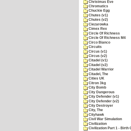
Christmas Eve
Chromatics
Chuckie Egg
Chutes (v1)
Chutes (v2)
Ciezarowka
Cimex Rex
Circle Of Richness
Circle Of Richness M4
Circo Bianco
Circuits
Circus (v1)
Circus (v2)
Citadel (v1)
Citadel (v2)
Citadel Warrior
Citadel, The
Cities UK
Citron 3kg
City Bomb
City Dangerous
City Defender (v1)
City Defender (v2)
City Destroyer
City, The
Cityhawk
Civil War Simulation
Civilization
Civilization Part 1 - Birth 