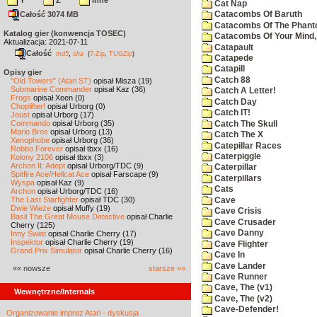
Y
Z
inne
Cat Nap
Całość 3074 MB
Catacombs Of Baruth
Catacombs Of The Phan
Katalog gier (konwencja TOSEC)
Catacombs Of Your Mind,
Aktualizacja: 2021-07-11
Catapault
Całość
,
md5
sha
(
7-Zip
,
TUGZip
)
Catapede
Catapill
Opisy gier
Catch 88
"Old Towers" (Atari ST)
opisał Misza (19)
Submarine Commander
opisał Kaz (36)
Catch A Letter!
Frogs
opisał Xeen (0)
Catch Day
Choplifter!
opisał Urborg (0)
Catch IT!
Joust
opisał Urborg (17)
Commando
opisał Urborg (35)
Catch The Skull
Mario Bros
opisał Urborg (13)
Catch The X
Xenophobe
opisał Urborg (36)
Catepillar Races
Robbo Forever
opisał tbxx (16)
Caterpiggle
Kolony 2106
opisał tbxx (3)
Archon II: Adept
opisał Urborg/TDC (9)
Caterpillar
Spitfire Ace/Hellcat Ace
opisał Farscape (9)
Caterpillars
Wyspa
opisał Kaz (9)
Cats
Archon
opisał Urborg/TDC (16)
The Last Starfighter
opisał TDC (30)
Cave
Dwie Wieże
opisał Muffy (19)
Cave Crisis
Basil The Great Mouse Detective
opisał Charlie
Cave Crusader
Cherry (125)
Cave Danny
Inny Świat
opisał Charlie Cherry (17)
Inspektor
opisał Charlie Cherry (19)
Cave Flighter
Grand Prix Simulator
opisał Charlie Cherry (16)
Cave In
Cave Lander
«« nowsze
starsze »»
Cave Runner
Cave, The (v1)
Wewnętrzne/Internals
Cave, The (v2)
Cave-Defender!
Organizowanie imprez Atari - dyskusja