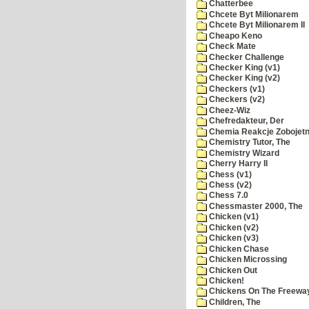
Chatterbee
Chcete Byt Milionarem
Chcete Byt Milionarem II
Cheapo Keno
Check Mate
Checker Challenge
Checker King (v1)
Checker King (v2)
Checkers (v1)
Checkers (v2)
Cheez-Wiz
Chefredakteur, Der
Chemia Reakcje Zobojetn
Chemistry Tutor, The
Chemistry Wizard
Cherry Harry II
Chess (v1)
Chess (v2)
Chess 7.0
Chessmaster 2000, The
Chicken (v1)
Chicken (v2)
Chicken (v3)
Chicken Chase
Chicken Microssing
Chicken Out
Chicken!
Chickens On The Freewa
Children, The