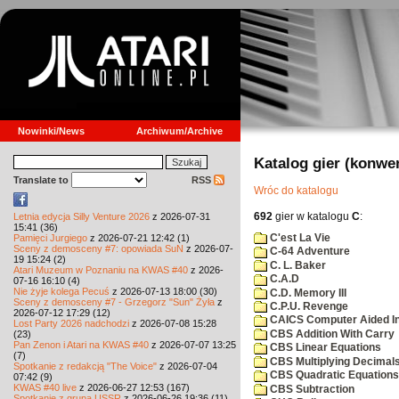
Nowinki/News
Archiwum/Archive
Katalog gier (konwe
Translate to
RSS
Wróc do katalogu
692
gier w katalogu
C
:
Letnia edycja Silly Venture 2026
z 2026-07-31
15:41 (36)
C'est La Vie
Pamięci Jurgiego
z 2026-07-21 12:42 (1)
Sceny z demosceny #7: opowiada SuN
z 2026-07-
C-64 Adventure
19 15:24 (2)
C. L. Baker
Atari Muzeum w Poznaniu na KWAS #40
z 2026-
C.A.D
07-16 16:10 (4)
Nie żyje kolega Pecuś
z 2026-07-13 18:00 (30)
C.D. Memory III
Sceny z demosceny #7 - Grzegorz "Sun" Żyła
z
C.P.U. Revenge
2026-07-12 17:29 (12)
CAICS Computer Aided Ins
Lost Party 2026 nadchodzi
z 2026-07-08 15:28
CBS Addition With Carry
(23)
Pan Zenon i Atari na KWAS #40
z 2026-07-07 13:25
CBS Linear Equations
(7)
CBS Multiplying Decimals
Spotkanie z redakcją "The Voice"
z 2026-07-04
CBS Quadratic Equations
07:42 (9)
KWAS #40 live
z 2026-06-27 12:53 (167)
CBS Subtraction
Spotkanie z grupą USSR
z 2026-06-26 19:36 (11)