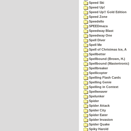
Speed Ski
Speed Up!
Speed Up!! Gold Edition
Speed Zone
Speedello
SPEEDmaza
Speedway Blast
Speedway One
Spell Diver
Spell Me
Spell of Christmas Ice, A
Spellbetter
Spellbound (Brown, H.)
Spellbound (Mastertronic)
Spellbreaker
Spellicopter
Spelling Flash Cards
Spelling Genie
Spelling in Context
Spellweaver
Spelunker
Spider
Spider Attack
Spider City
Spider Eater
Spider Invasion
Spider Quake
Spiky Harold