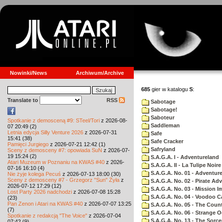
Nowinki/News
Archiwum/Archive
685
gier w katalogu
S
:
Translate to
RSS
Sabotage
Sabotage!
Saboteur
Spotkanie z demosceną #9: STeel/Tori
z 2026-08-
Saddleman
07 20:49 (2)
Letnia edycja Silly Venture 2026
z 2026-07-31
Safe
15:41 (38)
Safe Cracker
Pamięci Jurgiego
z 2026-07-21 12:42 (1)
Safryland
Sceny z demosceny #7: opowiada SuN
z 2026-07-
19 15:24 (2)
S.A.G.A. I - Adventureland
Atari Muzeum w Poznaniu na KWAS #40
z 2026-
S.A.G.A. II - La Tulipe Noire
07-16 16:10 (4)
S.A.G.A. No. 01 - Adventur
Nie żyje kolega Pecuś
z 2026-07-13 18:00 (30)
Sceny z demosceny #7 - Grzegorz "Sun" Żyła
z
S.A.G.A. No. 02 - Pirate Ad
2026-07-12 17:29 (12)
S.A.G.A. No. 03 - Mission I
Lost Party 2026 nadchodzi
z 2026-07-08 15:28
S.A.G.A. No. 04 - Voodoo C
(23)
Pan Zenon i Atari na KWAS #40
z 2026-07-07 13:25
S.A.G.A. No. 05 - The Coun
(7)
S.A.G.A. No. 06 - Strange 
Spotkanie z redakcją "The Voice"
z 2026-07-04
S.A.G.A. No. 13 - The Sorce
07:42 (9)