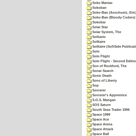
Soko Maniac
Sokoban
Soko-Ban (Anschuetz, Eric
Soko-Ban (Bloody Coders)
Sokobar
Solar Star
Solar System, The
Solitario
Solltaire
Solltaire (SoftSide Publicat
Solo
Solo Flight
Solo Flight - Second Editio
Son of Rockford, The
Sonar Search
Sonic Death
Sons of Liberty
Sop
Sorcerer
Sorcerer's Apprentice
S.O.S. Mangan
SOS Saturn
South Seas Trader 1906
Space 1999
Space Ace
Space Arena
Space Attack
Space Ball