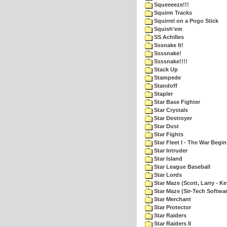
Squeeeeze!!!
Squirm Tracks
Squirrel on a Pogo Stick
Squish'em
SS Achilles
Sssnake It!
Ssssnake!
Ssssnake!!!!
Stack Up
Stampede
Standoff
Stapler
Star Base Fighter
Star Crystals
Star Destroyer
Star Dust
Star Fights
Star Fleet I - The War Begin
Star Intruder
Star Island
Star League Baseball
Star Lords
Star Maze (Scott, Larry - Ke
Star Maze (Sir-Tech Softwa
Star Merchant
Star Protector
Star Raiders
Star Raiders II