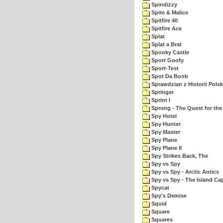
Spindizzy
Spite & Malice
Spitfire 40
Spitfire Ace
Splat
Splat a Brat
Spooky Castle
Sport Goofy
Sport-Test
Spot Da Boob
Sprawdzian z Historii Polsk
Springer
Sprint I
Sprong - The Quest for the
Spy Hotel
Spy Hunter
Spy Master
Spy Plane
Spy Plane II
Spy Strikes Back, The
Spy vs Spy
Spy vs Spy - Arctic Antics
Spy vs Spy - The Island Ca
Spycat
Spy's Demise
Sqoid
Square
Squares