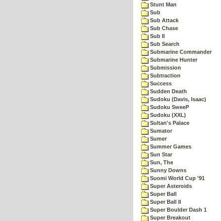
Stunt Man
Sub
Sub Attack
Sub Chase
Sub II
Sub Search
Submarine Commander
Submarine Hunter
Submission
Subtraction
Success
Sudden Death
Sudoku (Davis, Isaac)
Sudoku SweeP
Sudoku (XXL)
Sultan's Palace
Sumator
Sumer
Summer Games
Sun Star
Sun, The
Sunny Downs
Suomi World Cup '91
Super Asteroids
Super Ball
Super Ball II
Super Boulder Dash 1
Super Breakout