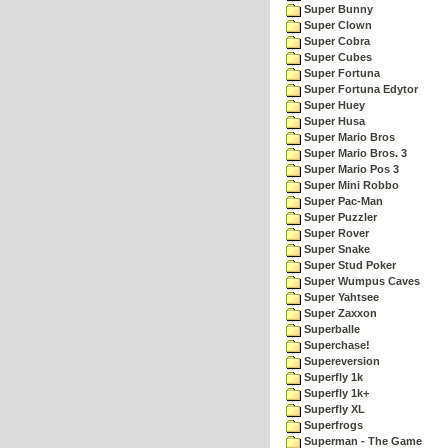
Super Bunny
Super Clown
Super Cobra
Super Cubes
Super Fortuna
Super Fortuna Edytor
Super Huey
Super Husa
Super Mario Bros
Super Mario Bros. 3
Super Mario Pos 3
Super Mini Robbo
Super Pac-Man
Super Puzzler
Super Rover
Super Snake
Super Stud Poker
Super Wumpus Caves
Super Yahtsee
Super Zaxxon
Superballe
Superchase!
Supereversion
Superfly 1k
Superfly 1k+
Superfly XL
Superfrogs
Superman - The Game