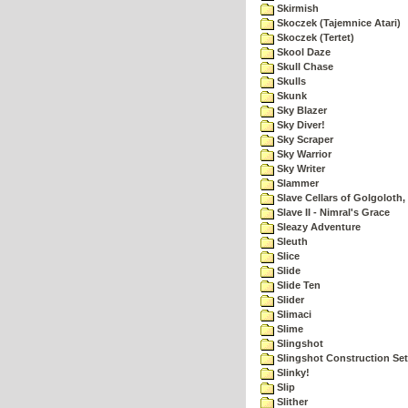
Skirmish
Skoczek (Tajemnice Atari)
Skoczek (Tertet)
Skool Daze
Skull Chase
Skulls
Skunk
Sky Blazer
Sky Diver!
Sky Scraper
Sky Warrior
Sky Writer
Slammer
Slave Cellars of Golgoloth,
Slave II - Nimral's Grace
Sleazy Adventure
Sleuth
Slice
Slide
Slide Ten
Slider
Slimaci
Slime
Slingshot
Slingshot Construction Set
Slinky!
Slip
Slither