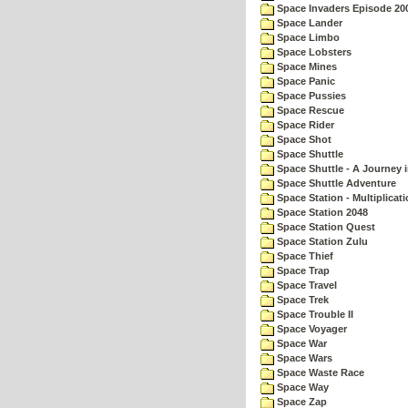
Space Invaders Episode 20
Space Lander
Space Limbo
Space Lobsters
Space Mines
Space Panic
Space Pussies
Space Rescue
Space Rider
Space Shot
Space Shuttle
Space Shuttle - A Journey 
Space Shuttle Adventure
Space Station - Multiplicat
Space Station 2048
Space Station Quest
Space Station Zulu
Space Thief
Space Trap
Space Travel
Space Trek
Space Trouble II
Space Voyager
Space War
Space Wars
Space Waste Race
Space Way
Space Zap