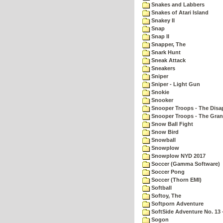
Snakes and Labbers
Snakes of Atari Island
Snakey II
Snap
Snap II
Snapper, The
Snark Hunt
Sneak Attack
Sneakers
Sniper
Sniper - Light Gun
Snokie
Snooker
Snooper Troops - The Disa
Snooper Troops - The Gran
Snow Ball Fight
Snow Bird
Snowball
Snowplow
Snowplow NYD 2017
Soccer (Gamma Software)
Soccer Pong
Soccer (Thorn EMI)
Softball
Softoy, The
Softporn Adventure
SoftSide Adventure No. 13 
Sogon