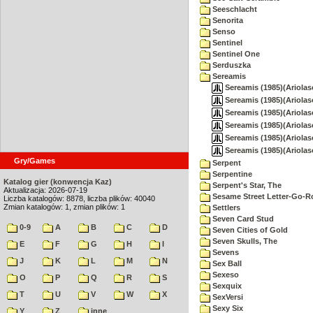
Seeschlacht
Senorita
Senso
Sentinel
Sentinel One
Serduszka
Sereamis
Sereamis (1985)(Ariolaso
Sereamis (1985)(Ariolaso
Sereamis (1985)(Ariolaso
Sereamis (1985)(Ariolaso
Sereamis (1985)(Ariolaso
Sereamis (1985)(Ariolaso
Gry/Games
Serpent
Serpentine
Katalog gier (konwencja Kaz)
Serpent's Star, The
Aktualizacja: 2026-07-19
Sesame Street Letter-Go-
Liczba katalogów: 8878, liczba plików: 40040
Zmian katalogów: 1, zmian plików: 1
Settlers
Seven Card Stud
0-9
A
B
C
D
Seven Cities of Gold
Seven Skulls, The
E
F
G
H
I
Sevens
J
K
L
M
N
Sex Ball
Sexeso
O
P
Q
R
S
Sexquix
T
U
V
W
X
SexVersi
Sexy Six
Y
Z
inne