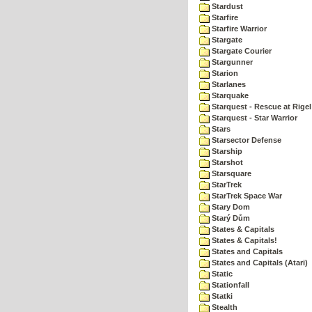
Stardust
Starfire
Starfire Warrior
Stargate
Stargate Courier
Stargunner
Starion
Starlanes
Starquake
Starquest - Rescue at Rigel
Starquest - Star Warrior
Stars
Starsector Defense
Starship
Starshot
Starsquare
StarTrek
StarTrek Space War
Stary Dom
Starý Dům
States & Capitals
States & Capitals!
States and Capitals
States and Capitals (Atari)
Static
Stationfall
Statki
Stealth