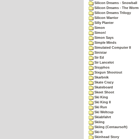
Silicon Dreams - Snowball
Silicon Dreams - The Worm 
Silicon Dreams Trilogy
Silicon Warrior
Silly Planter
Simon
Simon!
Simon Says
Simple Minds
Simulated Computer II
Sinistar
Sir Ed
Sir Lancelot
Sisyphos
Sixgun Shootout
Skarbnik
Skate Crazy
Skateboard
Skeet Shoot
Ski King
Ski King II
Ski Run
Ski Weltcup
Skiabfahrt
Skiing
Skiing (Centaursoft)
Ski-It
Skinhead Story