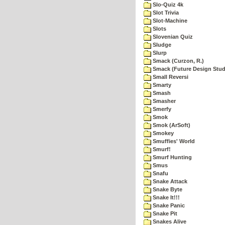
Slo-Quiz 4k
Slot Trivia
Slot-Machine
Slots
Slovenian Quiz
Sludge
Slurp
Smack (Curzon, R.)
Smack (Future Design Stud
Small Reversi
Smarty
Smash
Smasher
Smerfy
Smok
Smok (ArSoft)
Smokey
Smuffies' World
Smurf!
Smurf Hunting
Smus
Snafu
Snake Attack
Snake Byte
Snake It!!!
Snake Panic
Snake Pit
Snakes Alive