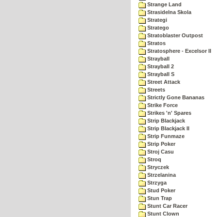
Strange Land
Strasidelna Skola
Strategi
Stratego
Stratoblaster Outpost
Stratos
Stratosphere - Excelsor II
Strayball
Strayball 2
Strayball S
Street Attack
Streets
Strictly Gone Bananas
Strike Force
Strikes 'n' Spares
Strip Blackjack
Strip Blackjack II
Strip Funmaze
Strip Poker
Stroj Casu
Stroq
Stryczek
Strzelanina
Strzyga
Stud Poker
Stun Trap
Stunt Car Racer
Stunt Clown