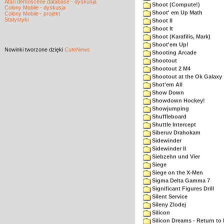
Atari demoscene database - dyskusja
Shoot (Compute!)
Colony Mobile - dyskusja
Shoot' em Up Math
Colony Mobile - projekt
Statystyki
Shoot II
Shoot It
Shoot (Karafilis, Mark)
Shoot'em Up!
Nowinki
tworzone dzięki
CuteNews
Shooting Arcade
Shootout
Shootout 2 M4
Shootout at the Ok Galaxy
Shot'em All
Show Down
Showdown Hockey!
Showjumping
Shuffleboard
Shuttle Intercept
Siberuv Drahokam
Sidewinder
Sidewinder II
Siebzehn und Vier
Siege
Siege on the X-Men
Sigma Delta Gamma 7
Significant Figures Drill
Silent Service
Sileny Zlodej
Silicon
Silicon Dreams - Return to