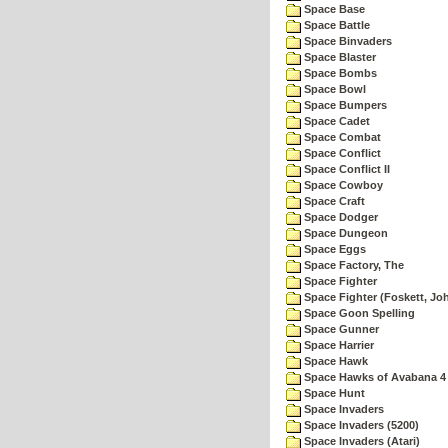
Space Base
Space Battle
Space Binvaders
Space Blaster
Space Bombs
Space Bowl
Space Bumpers
Space Cadet
Space Combat
Space Conflict
Space Conflict II
Space Cowboy
Space Craft
Space Dodger
Space Dungeon
Space Eggs
Space Factory, The
Space Fighter
Space Fighter (Foskett, Jo
Space Goon Spelling
Space Gunner
Space Harrier
Space Hawk
Space Hawks of Avabana 4
Space Hunt
Space Invaders
Space Invaders (5200)
Space Invaders (Atari)