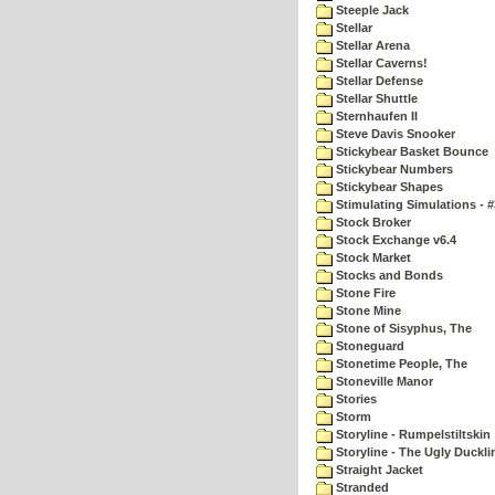
Steeple Jack
Stellar
Stellar Arena
Stellar Caverns!
Stellar Defense
Stellar Shuttle
Sternhaufen II
Steve Davis Snooker
Stickybear Basket Bounce
Stickybear Numbers
Stickybear Shapes
Stimulating Simulations - #
Stock Broker
Stock Exchange v6.4
Stock Market
Stocks and Bonds
Stone Fire
Stone Mine
Stone of Sisyphus, The
Stoneguard
Stonetime People, The
Stoneville Manor
Stories
Storm
Storyline - Rumpelstiltskin
Storyline - The Ugly Duckli
Straight Jacket
Stranded