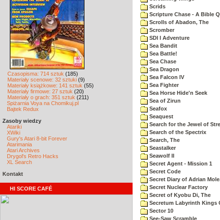
Scrids
Scripture Chase - A Bible Q
Scrolls of Abadon, The
Scromber
SDI I Adventure
Sea Bandit
Sea Battle!
Sea Chase
Sea Dragon
Czasopisma: 714 sztuk
(185)
Sea Falcon IV
Materiały scenowe: 32 sztuki
(9)
Sea Fighter
Materiały książkowe: 141 sztuk
(55)
Materiały firmowe: 27 sztuk
(20)
Sea Horse Hide'n Seek
Materiały o grach: 351 sztuk
(211)
Sea of Zirun
Spiżarnia Voya na Chomikuj.pl
Seafox
Bajtek Redux
Seaquest
Zasoby wiedzy
Search for the Jewel of Str
Atariki
Search of the Spectrix
XWiki
Gury's Atari 8-bit Forever
Search, The
Atarimania
Seastalker
Atari Archives
Seawolf II
Drygol's Retro Hacks
XL Search
Secret Agent - Mission 1
Secret Code
Kontakt
Secret Diary of Adrian Mole
Secret Nuclear Factory
HI SCORE CAFÉ
Secret of Kyobu Di, The
Secretum Labyrinth Kings 
Sector 10
See-Saw Scramble