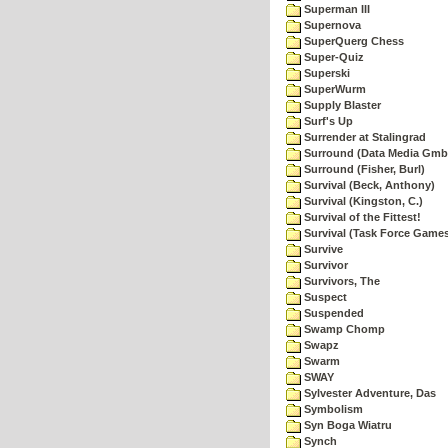
Superman III
Supernova
SuperQuerg Chess
Super-Quiz
Superski
SuperWurm
Supply Blaster
Surf's Up
Surrender at Stalingrad
Surround (Data Media Gmb
Surround (Fisher, Burl)
Survival (Beck, Anthony)
Survival (Kingston, C.)
Survival of the Fittest!
Survival (Task Force Game
Survive
Survivor
Survivors, The
Suspect
Suspended
Swamp Chomp
Swapz
Swarm
SWAY
Sylvester Adventure, Das
Symbolism
Syn Boga Wiatru
Synch