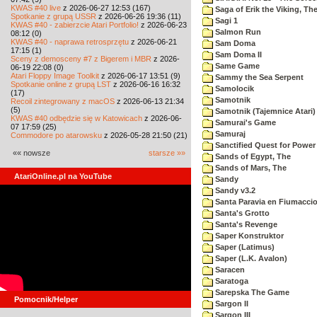
KWAS #40 live
z 2026-06-27 12:53 (167)
Saga of Erik the Viking, Th
Spotkanie z grupą USSR
z 2026-06-26 19:36 (11)
Sagi 1
KWAS #40 - zabierzcie Atari Portfolio!
z 2026-06-23
Salmon Run
08:12 (0)
KWAS #40 - naprawa retrosprzętu
z 2026-06-21
Sam Doma
17:15 (1)
Sam Doma II
Sceny z demosceny #7 z Bigerem i MBR
z 2026-
Same Game
06-19 22:08 (0)
Atari Floppy Image Toolkit
z 2026-06-17 13:51 (9)
Sammy the Sea Serpent
Spotkanie online z grupą LST
z 2026-06-16 16:32
Samolocik
(17)
Samotnik
Recoil zintegrowany z macOS
z 2026-06-13 21:34
(5)
Samotnik (Tajemnice Atari)
KWAS #40 odbędzie się w Katowicach
z 2026-06-
Samurai's Game
07 17:59 (25)
Samuraj
Commodore po atarowsku
z 2026-05-28 21:50 (21)
Sanctified Quest for Power
«« nowsze
starsze »»
Sands of Egypt, The
Sands of Mars, The
AtariOnline.pl na YouTube
Sandy
Sandy v3.2
Santa Paravia en Fiumacci
Santa's Grotto
Santa's Revenge
Saper Konstruktor
Saper (Latimus)
Saper (L.K. Avalon)
Saracen
Saratoga
Sarepska The Game
Pomocnik/Helper
Sargon II
Sargon III