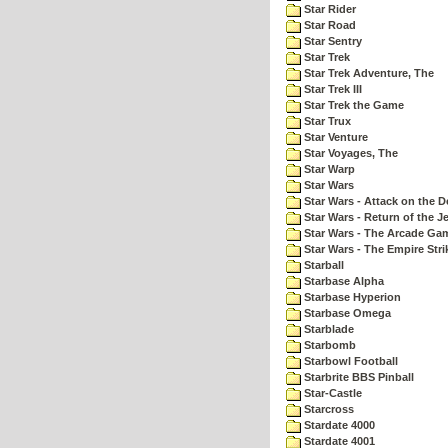
Star Rider
Star Road
Star Sentry
Star Trek
Star Trek Adventure, The
Star Trek III
Star Trek the Game
Star Trux
Star Venture
Star Voyages, The
Star Warp
Star Wars
Star Wars - Attack on the D
Star Wars - Return of the Je
Star Wars - The Arcade Ga
Star Wars - The Empire Str
Starball
Starbase Alpha
Starbase Hyperion
Starbase Omega
Starblade
Starbomb
Starbowl Football
Starbrite BBS Pinball
Star-Castle
Starcross
Stardate 4000
Stardate 4001