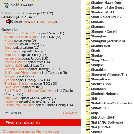
Shadow Hawk One
Całość 3074 MB
Shadow of the Beast
Shadow World
Katalog gier (konwencja TOSEC)
Aktualizacja: 2021-07-11
Shaft Raider rev 2.2
Całość
,
Shamus
md5
sha
(
7-Zip
,
TUGZip
)
Shamus+
Opisy gier
Shamus - Case II
"Old Towers" (Atari ST)
opisał Misza (19)
Shanghai
Submarine Commander
opisał Kaz (36)
Frogs
opisał Xeen (0)
Shanghai (Activision)
Choplifter!
opisał Urborg (0)
Shaolin-Szu
Joust
opisał Urborg (17)
Shark
Commando
opisał Urborg (35)
Mario Bros
opisał Urborg (13)
Sharkie!
Xenophobe
opisał Urborg (36)
Sharp Shooter
Robbo Forever
opisał tbxx (16)
Sharpie
Kolony 2106
opisał tbxx (3)
Archon II: Adept
opisał Urborg/TDC (9)
Shatablast
Spitfire Ace/Hellcat Ace
opisał Farscape (9)
Shattered Alliance, The
Wyspa
opisał Kaz (9)
Sheep-Race
Archon
opisał Urborg/TDC (16)
The Last Starfighter
opisał TDC (30)
Sheriff's Job
Dwie Wieże
opisał Muffy (19)
Sherlock!
Basil The Great Mouse Detective
opisał Charlie
Sherlock Holmes
Cherry (125)
Inny Świat
opisał Charlie Cherry (17)
Shift It
Inspektor
opisał Charlie Cherry (19)
Shiloh - Grant's Trial in th
Grand Prix Simulator
opisał Charlie Cherry (16)
Shiloh 1862
«« nowsze
starsze »»
Ship
Shit Alpin 2005
Wewnętrzne/Internals
Shit (ANG Software)
Shit (KE-Soft)
Organizowanie imprez Atari - dyskusja
Shmup