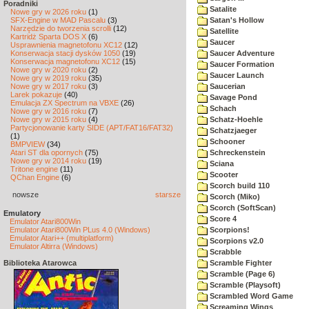
Poradniki
Satalite
Nowe gry w 2026 roku
(1)
SFX-Engine w MAD Pascalu
(3)
Satan's Hollow
Narzędzie do tworzenia scrolli
(12)
Satellite
Kartridż Sparta DOS X
(6)
Saucer
Usprawnienia magnetofonu XC12
(12)
Konserwacja stacji dysków 1050
(19)
Saucer Adventure
Konserwacja magnetofonu XC12
(15)
Saucer Formation
Nowe gry w 2020 roku
(2)
Saucer Launch
Nowe gry w 2019 roku
(35)
Nowe gry w 2017 roku
(3)
Saucerian
Larek pokazuje
(40)
Savage Pond
Emulacja ZX Spectrum na VBXE
(26)
Schach
Nowe gry w 2016 roku
(7)
Nowe gry w 2015 roku
(4)
Schatz-Hoehle
Partycjonowanie karty SIDE (APT/FAT16/FAT32)
Schatzjaeger
(1)
Schooner
BMPVIEW
(34)
Atari ST dla opornych
(75)
Schreckenstein
Nowe gry w 2014 roku
(19)
Sciana
Tritone engine
(11)
Scooter
QChan Engine
(6)
Scorch build 110
nowsze
starsze
Scorch (Miko)
Scorch (SoftScan)
Emulatory
Score 4
Emulator Atari800Win
Emulator Atari800Win PLus 4.0 (Windows)
Scorpions!
Emulator Atari++ (multiplatform)
Scorpions v2.0
Emulator Altirra (Windows)
Scrabble
Biblioteka Atarowca
Scramble Fighter
Scramble (Page 6)
Scramble (Playsoft)
Scrambled Word Game
Screaming Wings