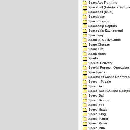
SpaceAce Running
Spaceball (Interface Softwa
Spaceball (Rudi)
Spacebase
Spacemission
Spaceship Captain
Spaceship Excitement!
Spaceway
Spanish Study Guide
Spare Change
Spare Tire
Spark Bugs
Sparkz
Special Delivery
Special Forces - Operation 
Spectipede
Spectre of Castle Doomroc
Speed - Puzzle
Speed Ace
Speed Ace (Callisto Compu
Speed Ball
Speed Demon
Speed Fox
Speed Hawk
Speed King
Speed Matter
Speed Racer
Speed Run