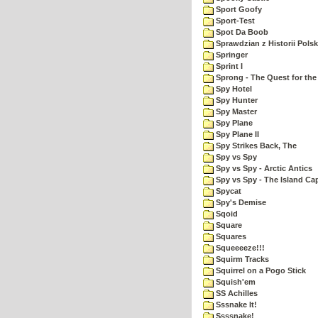
Sport Goofy
Sport-Test
Spot Da Boob
Sprawdzian z Historii Polsk
Springer
Sprint I
Sprong - The Quest for the
Spy Hotel
Spy Hunter
Spy Master
Spy Plane
Spy Plane II
Spy Strikes Back, The
Spy vs Spy
Spy vs Spy - Arctic Antics
Spy vs Spy - The Island Ca
Spycat
Spy's Demise
Sqoid
Square
Squares
Squeeeeze!!!
Squirm Tracks
Squirrel on a Pogo Stick
Squish'em
SS Achilles
Sssnake It!
Ssssnake!