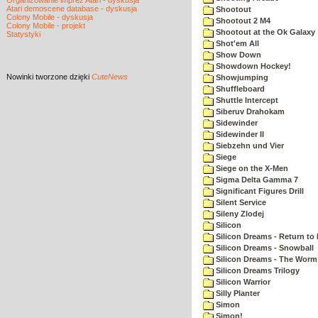
Organizowanie imprez Atari - dyskusja
Atari demoscene database - dyskusja
Shootout
Colony Mobile - dyskusja
Shootout 2 M4
Colony Mobile - projekt
Shootout at the Ok Galaxy
Statystyki
Shot'em All
Show Down
Showdown Hockey!
Nowinki
tworzone dzięki
CuteNews
Showjumping
Shuffleboard
Shuttle Intercept
Siberuv Drahokam
Sidewinder
Sidewinder II
Siebzehn und Vier
Siege
Siege on the X-Men
Sigma Delta Gamma 7
Significant Figures Drill
Silent Service
Sileny Zlodej
Silicon
Silicon Dreams - Return to
Silicon Dreams - Snowball
Silicon Dreams - The Worm 
Silicon Dreams Trilogy
Silicon Warrior
Silly Planter
Simon
Simon!