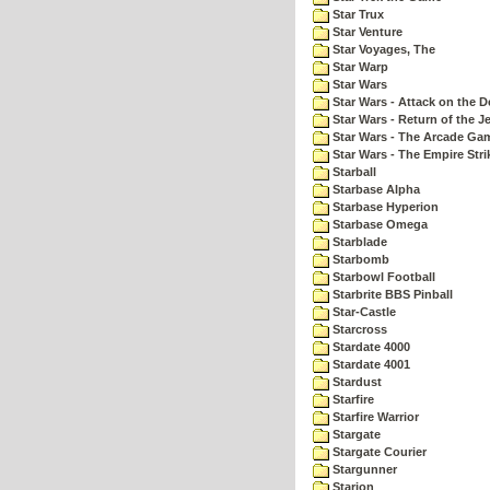
Star Trux
Star Venture
Star Voyages, The
Star Warp
Star Wars
Star Wars - Attack on the D
Star Wars - Return of the Je
Star Wars - The Arcade Ga
Star Wars - The Empire Str
Starball
Starbase Alpha
Starbase Hyperion
Starbase Omega
Starblade
Starbomb
Starbowl Football
Starbrite BBS Pinball
Star-Castle
Starcross
Stardate 4000
Stardate 4001
Stardust
Starfire
Starfire Warrior
Stargate
Stargate Courier
Stargunner
Starion