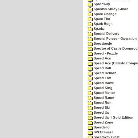
Spaceway
Spanish Study Guide
Spare Change
Spare Tire
Spark Bugs
Sparkz
Special Delivery
Special Forces - Operation 
Spectipede
Spectre of Castle Doomroc
Speed - Puzzle
Speed Ace
Speed Ace (Callisto Compu
Speed Ball
Speed Demon
Speed Fox
Speed Hawk
Speed King
Speed Matter
Speed Racer
Speed Run
Speed Ski
Speed Up!
Speed Up!! Gold Edition
Speed Zone
Speedello
SPEEDmaza
Speedway Blast