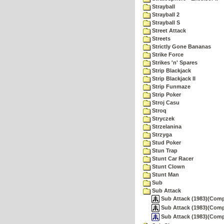
Strayball
Strayball 2
Strayball S
Street Attack
Streets
Strictly Gone Bananas
Strike Force
Strikes 'n' Spares
Strip Blackjack
Strip Blackjack II
Strip Funmaze
Strip Poker
Stroj Casu
Stroq
Stryczek
Strzelanina
Strzyga
Stud Poker
Stun Trap
Stunt Car Racer
Stunt Clown
Stunt Man
Sub
Sub Attack
Sub Attack (1983)(Comp
Sub Attack (1983)(Comput
Sub Attack (1983)(Comp