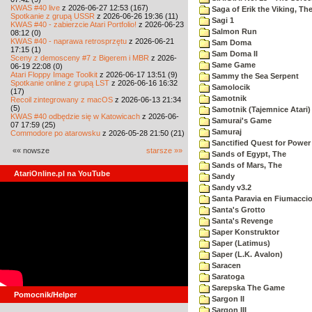
KWAS #40 live
z 2026-06-27 12:53 (167)
Saga of Erik the Viking, Th
Spotkanie z grupą USSR
z 2026-06-26 19:36 (11)
Sagi 1
KWAS #40 - zabierzcie Atari Portfolio!
z 2026-06-23
Salmon Run
08:12 (0)
KWAS #40 - naprawa retrosprzętu
z 2026-06-21
Sam Doma
17:15 (1)
Sam Doma II
Sceny z demosceny #7 z Bigerem i MBR
z 2026-
Same Game
06-19 22:08 (0)
Atari Floppy Image Toolkit
z 2026-06-17 13:51 (9)
Sammy the Sea Serpent
Spotkanie online z grupą LST
z 2026-06-16 16:32
Samolocik
(17)
Samotnik
Recoil zintegrowany z macOS
z 2026-06-13 21:34
(5)
Samotnik (Tajemnice Atari)
KWAS #40 odbędzie się w Katowicach
z 2026-06-
Samurai's Game
07 17:59 (25)
Samuraj
Commodore po atarowsku
z 2026-05-28 21:50 (21)
Sanctified Quest for Power
«« nowsze
starsze »»
Sands of Egypt, The
Sands of Mars, The
AtariOnline.pl na YouTube
Sandy
Sandy v3.2
Santa Paravia en Fiumacci
Santa's Grotto
Santa's Revenge
Saper Konstruktor
Saper (Latimus)
Saper (L.K. Avalon)
Saracen
Saratoga
Sarepska The Game
Pomocnik/Helper
Sargon II
Sargon III