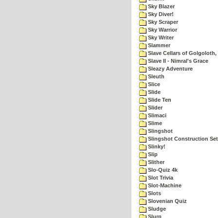
Sky Blazer
Sky Diver!
Sky Scraper
Sky Warrior
Sky Writer
Slammer
Slave Cellars of Golgoloth,
Slave II - Nimral's Grace
Sleazy Adventure
Sleuth
Slice
Slide
Slide Ten
Slider
Slimaci
Slime
Slingshot
Slingshot Construction Set
Slinky!
Slip
Slither
Slo-Quiz 4k
Slot Trivia
Slot-Machine
Slots
Slovenian Quiz
Sludge
Slurp