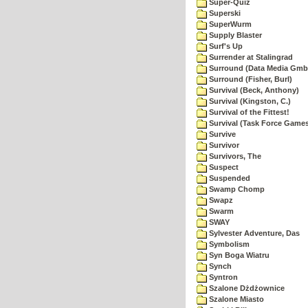
Super-Quiz
Superski
SuperWurm
Supply Blaster
Surf's Up
Surrender at Stalingrad
Surround (Data Media Gmb
Surround (Fisher, Burl)
Survival (Beck, Anthony)
Survival (Kingston, C.)
Survival of the Fittest!
Survival (Task Force Game
Survive
Survivor
Survivors, The
Suspect
Suspended
Swamp Chomp
Swapz
Swarm
SWAY
Sylvester Adventure, Das
Symbolism
Syn Boga Wiatru
Synch
Syntron
Szalone Dżdżownice
Szalone Miasto