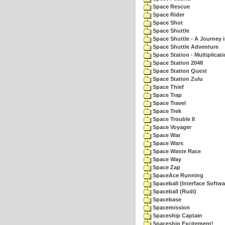
Space Rescue
Space Rider
Space Shot
Space Shuttle
Space Shuttle - A Journey 
Space Shuttle Adventure
Space Station - Multiplicat
Space Station 2048
Space Station Quest
Space Station Zulu
Space Thief
Space Trap
Space Travel
Space Trek
Space Trouble II
Space Voyager
Space War
Space Wars
Space Waste Race
Space Way
Space Zap
SpaceAce Running
Spaceball (Interface Softwa
Spaceball (Rudi)
Spacebase
Spacemission
Spaceship Captain
Spaceship Excitement!