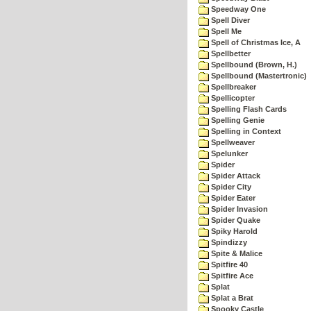
Speedway One
Spell Diver
Spell Me
Spell of Christmas Ice, A
Spellbetter
Spellbound (Brown, H.)
Spellbound (Mastertronic)
Spellbreaker
Spellicopter
Spelling Flash Cards
Spelling Genie
Spelling in Context
Spellweaver
Spelunker
Spider
Spider Attack
Spider City
Spider Eater
Spider Invasion
Spider Quake
Spiky Harold
Spindizzy
Spite & Malice
Spitfire 40
Spitfire Ace
Splat
Splat a Brat
Spooky Castle