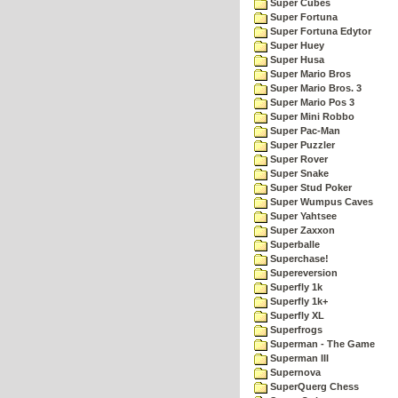
Super Cubes
Super Fortuna
Super Fortuna Edytor
Super Huey
Super Husa
Super Mario Bros
Super Mario Bros. 3
Super Mario Pos 3
Super Mini Robbo
Super Pac-Man
Super Puzzler
Super Rover
Super Snake
Super Stud Poker
Super Wumpus Caves
Super Yahtsee
Super Zaxxon
Superballe
Superchase!
Supereversion
Superfly 1k
Superfly 1k+
Superfly XL
Superfrogs
Superman - The Game
Superman III
Supernova
SuperQuerg Chess