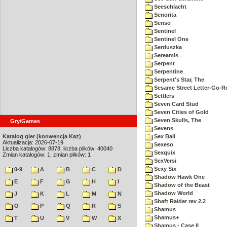
Seeschlacht
Senorita
Senso
Sentinel
Sentinel One
Serduszka
Sereamis
Serpent
Serpentine
Serpent's Star, The
Sesame Street Letter-Go-
Settlers
Seven Card Stud
Seven Cities of Gold
Seven Skulls, The
Gry/Games
Sevens
Katalog gier (konwencja Kaz)
Sex Ball
Aktualizacja: 2026-07-19
Sexeso
Liczba katalogów: 8878, liczba plików: 40040
Sexquix
Zmian katalogów: 1, zmian plików: 1
SexVersi
Sexy Six
0-9
A
B
C
D
Shadow Hawk One
E
F
G
H
I
Shadow of the Beast
Shadow World
J
K
L
M
N
Shaft Raider rev 2.2
O
P
Q
R
S
Shamus
Shamus+
T
U
V
W
X
Shamus - Case II