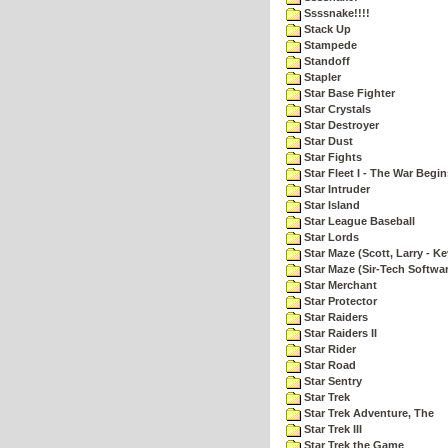
Ssssnake!!!!
Stack Up
Stampede
Standoff
Stapler
Star Base Fighter
Star Crystals
Star Destroyer
Star Dust
Star Fights
Star Fleet I - The War Begin
Star Intruder
Star Island
Star League Baseball
Star Lords
Star Maze (Scott, Larry - Ke
Star Maze (Sir-Tech Softwa
Star Merchant
Star Protector
Star Raiders
Star Raiders II
Star Rider
Star Road
Star Sentry
Star Trek
Star Trek Adventure, The
Star Trek III
Star Trek the Game