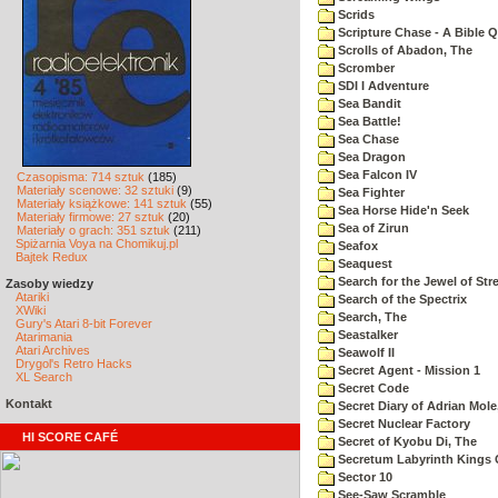
Scrids
Scripture Chase - A Bible Q
Scrolls of Abadon, The
Scromber
SDI I Adventure
Sea Bandit
Sea Battle!
Sea Chase
Sea Dragon
Sea Falcon IV
Czasopisma: 714 sztuk
(185)
Materiały scenowe: 32 sztuki
(9)
Sea Fighter
Materiały książkowe: 141 sztuk
(55)
Sea Horse Hide'n Seek
Materiały firmowe: 27 sztuk
(20)
Sea of Zirun
Materiały o grach: 351 sztuk
(211)
Spiżarnia Voya na Chomikuj.pl
Seafox
Bajtek Redux
Seaquest
Search for the Jewel of Str
Zasoby wiedzy
Atariki
Search of the Spectrix
XWiki
Search, The
Gury's Atari 8-bit Forever
Seastalker
Atarimania
Atari Archives
Seawolf II
Drygol's Retro Hacks
Secret Agent - Mission 1
XL Search
Secret Code
Kontakt
Secret Diary of Adrian Mole
Secret Nuclear Factory
HI SCORE CAFÉ
Secret of Kyobu Di, The
Secretum Labyrinth Kings 
Sector 10
See-Saw Scramble