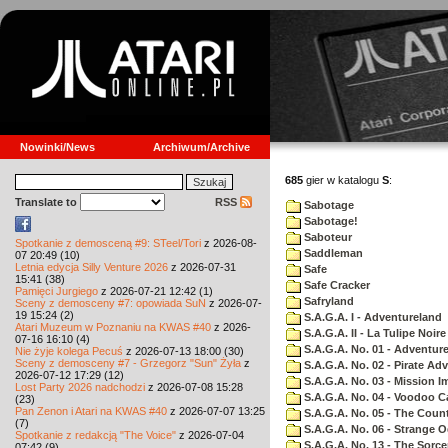
Nowinki/News
Archiwum/Archive
685
gier w katalogu
S
:
Translate to
RSS
Sabotage
Sabotage!
Saboteur
Spotkanie z demosceną #9: STeel/Tori
z 2026-08-
Saddleman
07 20:49 (10)
Letnia edycja Silly Venture 2026
z 2026-07-31
Safe
15:41 (38)
Safe Cracker
Pamięci Jurgiego
z 2026-07-21 12:42 (1)
Safryland
Sceny z demosceny #7: opowiada SuN
z 2026-07-
19 15:24 (2)
S.A.G.A. I - Adventureland
Atari Muzeum w Poznaniu na KWAS #40
z 2026-
S.A.G.A. II - La Tulipe Noire
07-16 16:10 (4)
S.A.G.A. No. 01 - Adventur
Nie żyje kolega Pecuś
z 2026-07-13 18:00 (30)
Sceny z demosceny #7 - Grzegorz "Sun" Żyła
z
S.A.G.A. No. 02 - Pirate Ad
2026-07-12 17:29 (12)
S.A.G.A. No. 03 - Mission I
Lost Party 2026 nadchodzi
z 2026-07-08 15:28
S.A.G.A. No. 04 - Voodoo C
(23)
Pan Zenon i Atari na KWAS #40
z 2026-07-07 13:25
S.A.G.A. No. 05 - The Coun
(7)
S.A.G.A. No. 06 - Strange 
Spotkanie z redakcją "The Voice"
z 2026-07-04
S.A.G.A. No. 13 - The Sorce
07:42 (9)