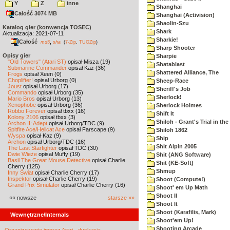
Y
Z
inne
Shanghai
Całość 3074 MB
Shanghai (Activision)
Shaolin-Szu
Katalog gier (konwencja TOSEC)
Shark
Aktualizacja: 2021-07-11
Sharkie!
Całość
,
md5
sha
(
7-Zip
,
TUGZip
)
Sharp Shooter
Opisy gier
Sharpie
"Old Towers" (Atari ST)
opisał Misza (19)
Shatablast
Submarine Commander
opisał Kaz (36)
Shattered Alliance, The
Frogs
opisał Xeen (0)
Choplifter!
opisał Urborg (0)
Sheep-Race
Joust
opisał Urborg (17)
Sheriff's Job
Commando
opisał Urborg (35)
Sherlock!
Mario Bros
opisał Urborg (13)
Xenophobe
opisał Urborg (36)
Sherlock Holmes
Robbo Forever
opisał tbxx (16)
Shift It
Kolony 2106
opisał tbxx (3)
Shiloh - Grant's Trial in th
Archon II: Adept
opisał Urborg/TDC (9)
Spitfire Ace/Hellcat Ace
opisał Farscape (9)
Shiloh 1862
Wyspa
opisał Kaz (9)
Ship
Archon
opisał Urborg/TDC (16)
Shit Alpin 2005
The Last Starfighter
opisał TDC (30)
Dwie Wieże
opisał Muffy (19)
Shit (ANG Software)
Basil The Great Mouse Detective
opisał Charlie
Shit (KE-Soft)
Cherry (125)
Shmup
Inny Świat
opisał Charlie Cherry (17)
Inspektor
opisał Charlie Cherry (19)
Shoot (Compute!)
Grand Prix Simulator
opisał Charlie Cherry (16)
Shoot' em Up Math
Shoot II
«« nowsze
starsze »»
Shoot It
Shoot (Karafilis, Mark)
Wewnętrzne/Internals
Shoot'em Up!
Shooting Arcade