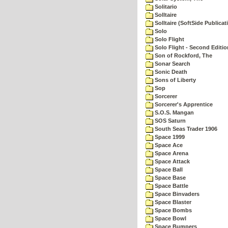
Solitario
Solltaire
Solltaire (SoftSide Publicat
Solo
Solo Flight
Solo Flight - Second Editio
Son of Rockford, The
Sonar Search
Sonic Death
Sons of Liberty
Sop
Sorcerer
Sorcerer's Apprentice
S.O.S. Mangan
SOS Saturn
South Seas Trader 1906
Space 1999
Space Ace
Space Arena
Space Attack
Space Ball
Space Base
Space Battle
Space Binvaders
Space Blaster
Space Bombs
Space Bowl
Space Bumpers