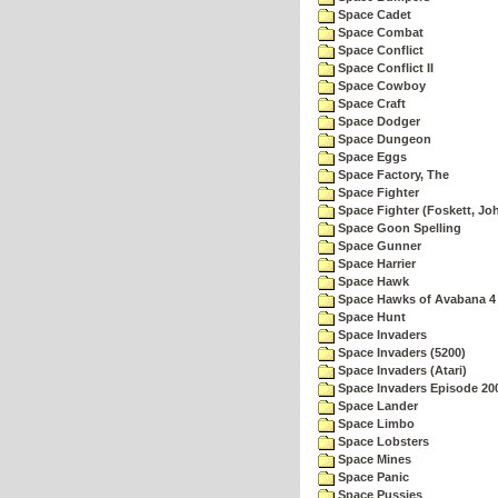
Space Cadet
Space Combat
Space Conflict
Space Conflict II
Space Cowboy
Space Craft
Space Dodger
Space Dungeon
Space Eggs
Space Factory, The
Space Fighter
Space Fighter (Foskett, Jo
Space Goon Spelling
Space Gunner
Space Harrier
Space Hawk
Space Hawks of Avabana 4
Space Hunt
Space Invaders
Space Invaders (5200)
Space Invaders (Atari)
Space Invaders Episode 20
Space Lander
Space Limbo
Space Lobsters
Space Mines
Space Panic
Space Pussies