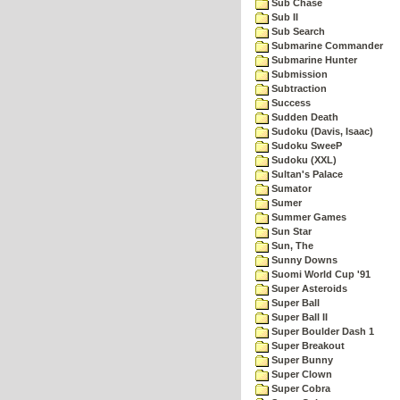
Sub Chase
Sub II
Sub Search
Submarine Commander
Submarine Hunter
Submission
Subtraction
Success
Sudden Death
Sudoku (Davis, Isaac)
Sudoku SweeP
Sudoku (XXL)
Sultan's Palace
Sumator
Sumer
Summer Games
Sun Star
Sun, The
Sunny Downs
Suomi World Cup '91
Super Asteroids
Super Ball
Super Ball II
Super Boulder Dash 1
Super Breakout
Super Bunny
Super Clown
Super Cobra