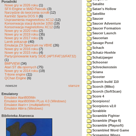
Poradniki
Satalite
Nowe gry w 2026 roku
(1)
SFX-Engine w MAD Pascalu
(3)
Satan's Hollow
Narzędzie do tworzenia scrolli
(12)
Satellite
Kartridż Sparta DOS X
(6)
Saucer
Usprawnienia magnetofonu XC12
(12)
Konserwacja stacji dysków 1050
(19)
Saucer Adventure
Konserwacja magnetofonu XC12
(15)
Saucer Formation
Nowe gry w 2020 roku
(2)
Saucer Launch
Nowe gry w 2019 roku
(35)
Nowe gry w 2017 roku
(3)
Saucerian
Larek pokazuje
(40)
Savage Pond
Emulacja ZX Spectrum na VBXE
(26)
Schach
Nowe gry w 2016 roku
(7)
Nowe gry w 2015 roku
(4)
Schatz-Hoehle
Partycjonowanie karty SIDE (APT/FAT16/FAT32)
Schatzjaeger
(1)
Schooner
BMPVIEW
(34)
Atari ST dla opornych
(75)
Schreckenstein
Nowe gry w 2014 roku
(19)
Sciana
Tritone engine
(11)
Scooter
QChan Engine
(6)
Scorch build 110
nowsze
starsze
Scorch (Miko)
Scorch (SoftScan)
Emulatory
Score 4
Emulator Atari800Win
Emulator Atari800Win PLus 4.0 (Windows)
Scorpions!
Emulator Atari++ (multiplatform)
Scorpions v2.0
Emulator Altirra (Windows)
Scrabble
Biblioteka Atarowca
Scramble Fighter
Scramble (Page 6)
Scramble (Playsoft)
Scrambled Word Game
Screaming Wings