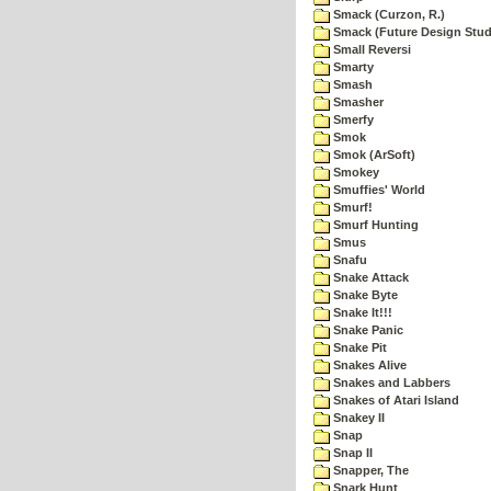
Smack (Curzon, R.)
Smack (Future Design Stud
Small Reversi
Smarty
Smash
Smasher
Smerfy
Smok
Smok (ArSoft)
Smokey
Smuffies' World
Smurf!
Smurf Hunting
Smus
Snafu
Snake Attack
Snake Byte
Snake It!!!
Snake Panic
Snake Pit
Snakes Alive
Snakes and Labbers
Snakes of Atari Island
Snakey II
Snap
Snap II
Snapper, The
Snark Hunt