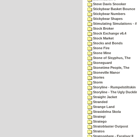
Steve Davis Snooker
Stickybear Basket Bounce
Stickybear Numbers
Stickybear Shapes
Stimulating Simulations - #
Stock Broker
Stock Exchange v6.4
Stock Market
Stocks and Bonds
Stone Fire
Stone Mine
Stone of Sisyphus, The
Stoneguard
Stonetime People, The
Stoneville Manor
Stories
Storm
Storyline - Rumpelstiltskin
Storyline - The Ugly Duckli
Straight Jacket
Stranded
Strange Land
Strasidelna Skola
Strategi
Stratego
Stratoblaster Outpost
Stratos
Stratosphere - Excelsor II