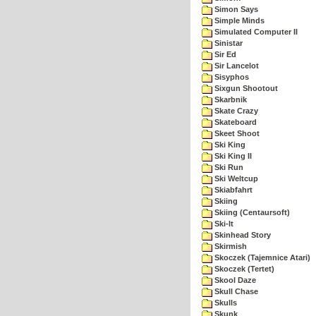
Simon Says
Simple Minds
Simulated Computer II
Sinistar
Sir Ed
Sir Lancelot
Sisyphos
Sixgun Shootout
Skarbnik
Skate Crazy
Skateboard
Skeet Shoot
Ski King
Ski King II
Ski Run
Ski Weltcup
Skiabfahrt
Skiing
Skiing (Centaursoft)
Ski-It
Skinhead Story
Skirmish
Skoczek (Tajemnice Atari)
Skoczek (Tertet)
Skool Daze
Skull Chase
Skulls
Skunk