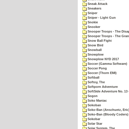
Sneak Attack
Sneakers
Sniper
Sniper - Light Gun
Snokie
Snooker
Snooper Troops - The Disa
Snooper Troops - The Gran
Snow Ball Fight
Snow Bird
Snowball
Snowplow
Snowplow NYD 2017
Soccer (Gamma Software)
Soccer Pong
Soccer (Thorn EMI)
Softball
Softoy, The
Softporn Adventure
SoftSide Adventure No. 13 
Sogon
Soko Maniac
Sokoban
Soko-Ban (Anschuetz, Eric
Soko-Ban (Bloody Coders)
Sokobar
Solar Star
Solar System, The