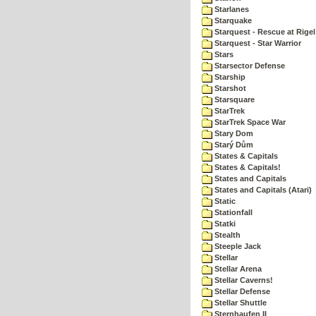
Starlanes
Starquake
Starquest - Rescue at Rigel
Starquest - Star Warrior
Stars
Starsector Defense
Starship
Starshot
Starsquare
StarTrek
StarTrek Space War
Stary Dom
Starý Dům
States & Capitals
States & Capitals!
States and Capitals
States and Capitals (Atari)
Static
Stationfall
Statki
Stealth
Steeple Jack
Stellar
Stellar Arena
Stellar Caverns!
Stellar Defense
Stellar Shuttle
Sternhaufen II