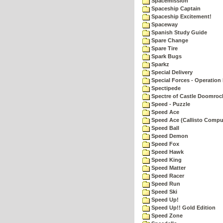
Spacemission
Spaceship Captain
Spaceship Excitement!
Spaceway
Spanish Study Guide
Spare Change
Spare Tire
Spark Bugs
Sparkz
Special Delivery
Special Forces - Operation 
Spectipede
Spectre of Castle Doomroc
Speed - Puzzle
Speed Ace
Speed Ace (Callisto Compu
Speed Ball
Speed Demon
Speed Fox
Speed Hawk
Speed King
Speed Matter
Speed Racer
Speed Run
Speed Ski
Speed Up!
Speed Up!! Gold Edition
Speed Zone