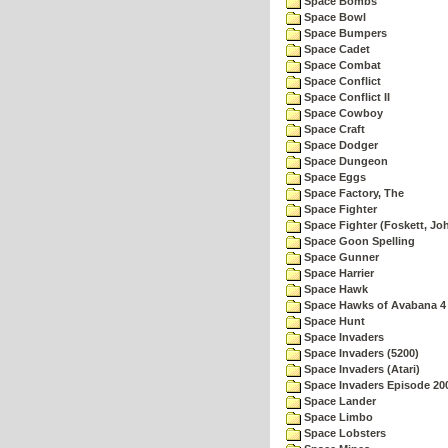
Space Bombs
Space Bowl
Space Bumpers
Space Cadet
Space Combat
Space Conflict
Space Conflict II
Space Cowboy
Space Craft
Space Dodger
Space Dungeon
Space Eggs
Space Factory, The
Space Fighter
Space Fighter (Foskett, Jo
Space Goon Spelling
Space Gunner
Space Harrier
Space Hawk
Space Hawks of Avabana 4
Space Hunt
Space Invaders
Space Invaders (5200)
Space Invaders (Atari)
Space Invaders Episode 20
Space Lander
Space Limbo
Space Lobsters