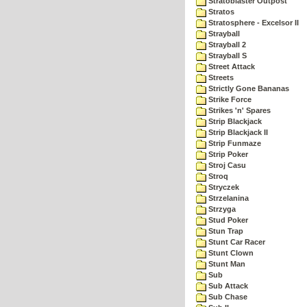
Stratoblaster Outpost
Stratos
Stratosphere - Excelsor II
Strayball
Strayball 2
Strayball S
Street Attack
Streets
Strictly Gone Bananas
Strike Force
Strikes 'n' Spares
Strip Blackjack
Strip Blackjack II
Strip Funmaze
Strip Poker
Stroj Casu
Stroq
Stryczek
Strzelanina
Strzyga
Stud Poker
Stun Trap
Stunt Car Racer
Stunt Clown
Stunt Man
Sub
Sub Attack
Sub Chase