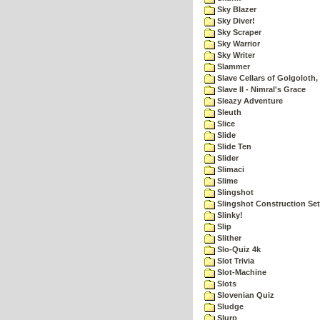
Sky Blazer
Sky Diver!
Sky Scraper
Sky Warrior
Sky Writer
Slammer
Slave Cellars of Golgoloth,
Slave II - Nimral's Grace
Sleazy Adventure
Sleuth
Slice
Slide
Slide Ten
Slider
Slimaci
Slime
Slingshot
Slingshot Construction Set
Slinky!
Slip
Slither
Slo-Quiz 4k
Slot Trivia
Slot-Machine
Slots
Slovenian Quiz
Sludge
Slurp