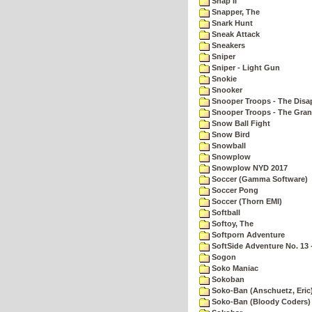
Snap II
Snapper, The
Snark Hunt
Sneak Attack
Sneakers
Sniper
Sniper - Light Gun
Snokie
Snooker
Snooper Troops - The Disa
Snooper Troops - The Gran
Snow Ball Fight
Snow Bird
Snowball
Snowplow
Snowplow NYD 2017
Soccer (Gamma Software)
Soccer Pong
Soccer (Thorn EMI)
Softball
Softoy, The
Softporn Adventure
SoftSide Adventure No. 13 
Sogon
Soko Maniac
Sokoban
Soko-Ban (Anschuetz, Eric
Soko-Ban (Bloody Coders)