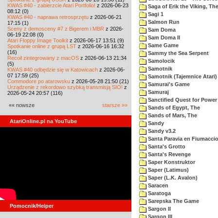
KWAS #40 - zabierzcie Atari Portfolio!
z 2026-06-23
Saga of Erik the Viking, Th
08:12 (0)
Sagi 1
KWAS #40 - naprawa retrosprzętu
z 2026-06-21
Salmon Run
17:15 (1)
Sceny z demosceny #7 z Bigerem i MBR
z 2026-
Sam Doma
06-19 22:08 (0)
Sam Doma II
Atari Floppy Image Toolkit
z 2026-06-17 13:51 (9)
Same Game
Spotkanie online z grupą LST
z 2026-06-16 16:32
(16)
Sammy the Sea Serpent
Recoil zintegrowany z macOS
z 2026-06-13 21:34
Samolocik
(5)
Samotnik
KWAS #40 odbędzie się w Katowicach
z 2026-06-
07 17:59 (25)
Samotnik (Tajemnice Atari)
Commodore po atarowsku
z 2026-05-28 21:50 (21)
Samurai's Game
Urządzenie z rekordowo szybką transmisją SIO!
z
Samuraj
2026-05-24 20:57 (116)
Sanctified Quest for Power
«« nowsze
starsze »»
Sands of Egypt, The
Sands of Mars, The
AtariOnline.pl na YouTube
Sandy
Sandy v3.2
Santa Paravia en Fiumacci
Santa's Grotto
Santa's Revenge
Saper Konstruktor
Saper (Latimus)
Saper (L.K. Avalon)
Saracen
Saratoga
Sarepska The Game
Pomocnik/Helper
Sargon II
Sargon III