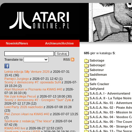
Nowinki/News
Archiwum/Archive
685
gier w katalogu
S
:
Translate to
RSS
Sabotage
Sabotage!
Saboteur
Letnia edycja Silly Venture 2026
z 2026-07-31
Saddleman
15:41 (36)
Pamięci Jurgiego
z 2026-07-21 12:42 (1)
Safe
Sceny z demosceny #7: opowiada SuN
z 2026-07-
Safe Cracker
19 15:24 (2)
Safryland
Atari Muzeum w Poznaniu na KWAS #40
z 2026-
07-16 16:10 (4)
S.A.G.A. I - Adventureland
Nie żyje kolega Pecuś
z 2026-07-13 18:00 (30)
S.A.G.A. II - La Tulipe Noire
Sceny z demosceny #7 - Grzegorz "Sun" Żyła
z
S.A.G.A. No. 01 - Adventur
2026-07-12 17:29 (12)
Lost Party 2026 nadchodzi
z 2026-07-08 15:28
S.A.G.A. No. 02 - Pirate Ad
(23)
S.A.G.A. No. 03 - Mission I
Pan Zenon i Atari na KWAS #40
z 2026-07-07 13:25
S.A.G.A. No. 04 - Voodoo C
(7)
Spotkanie z redakcją "The Voice"
z 2026-07-04
S.A.G.A. No. 05 - The Coun
07:42 (9)
S.A.G.A. No. 06 - Strange 
KWAS #40 live
z 2026-06-27 12:53 (167)
S.A.G.A. No. 13 - The Sorce
Spotkanie z grupą USSR
z 2026-06-26 19:36 (11)