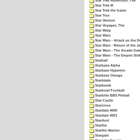
Star Trek Adventure, The
Star Trek III
Star Trek the Game
Star Trux
Star Venture
Star Voyages, The
Star Warp
Star Wars
Star Wars - Attack on the D
Star Wars - Return of the Je
Star Wars - The Arcade Ga
Star Wars - The Empire Str
Starball
Starbase Alpha
Starbase Hyperion
Starbase Omega
Starblade
Starbomb
Starbowl Football
Starbrite BBS Pinball
Star-Castle
Starcross
Stardate 4000
Stardate 4001
Stardust
Starfire
Starfire Warrior
Stargate