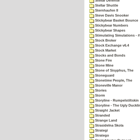
Stellar Defense
Stellar Shuttle
Sternhaufen II
Steve Davis Snooker
Stickybear Basket Bounce
Stickybear Numbers
Stickybear Shapes
Stimulating Simulations - #
Stock Broker
Stock Exchange v6.4
Stock Market
Stocks and Bonds
Stone Fire
Stone Mine
Stone of Sisyphus, The
Stoneguard
Stonetime People, The
Stoneville Manor
Stories
Storm
Storyline - Rumpelstiltskin
Storyline - The Ugly Duckli
Straight Jacket
Stranded
Strange Land
Strasidelna Skola
Strategi
Stratego