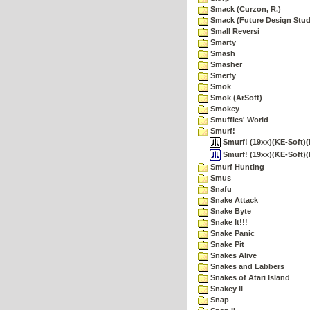
Smack (Curzon, R.)
Smack (Future Design Stud
Small Reversi
Smarty
Smash
Smasher
Smerfy
Smok
Smok (ArSoft)
Smokey
Smuffies' World
Smurf!
Smurf! (19xx)(KE-Soft)
Smurf! (19xx)(KE-Soft)(
Smurf Hunting
Smus
Snafu
Snake Attack
Snake Byte
Snake It!!!
Snake Panic
Snake Pit
Snakes Alive
Snakes and Labbers
Snakes of Atari Island
Snakey II
Snap