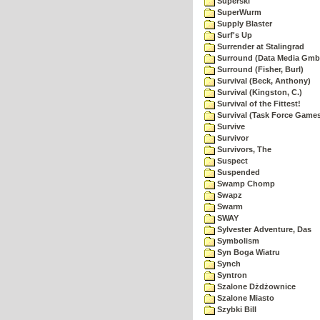
Superski
SuperWurm
Supply Blaster
Surf's Up
Surrender at Stalingrad
Surround (Data Media Gmb
Surround (Fisher, Burl)
Survival (Beck, Anthony)
Survival (Kingston, C.)
Survival of the Fittest!
Survival (Task Force Game
Survive
Survivor
Survivors, The
Suspect
Suspended
Swamp Chomp
Swapz
Swarm
SWAY
Sylvester Adventure, Das
Symbolism
Syn Boga Wiatru
Synch
Syntron
Szalone Dżdżownice
Szalone Miasto
Szybki Bill