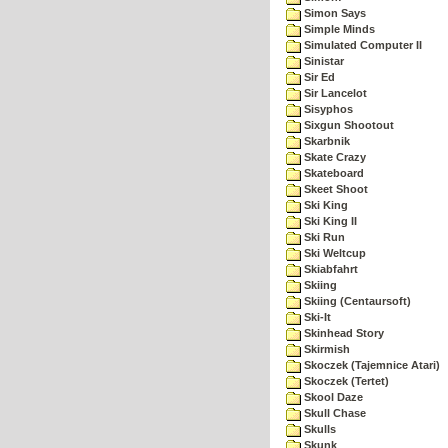
Simon Says
Simple Minds
Simulated Computer II
Sinistar
Sir Ed
Sir Lancelot
Sisyphos
Sixgun Shootout
Skarbnik
Skate Crazy
Skateboard
Skeet Shoot
Ski King
Ski King II
Ski Run
Ski Weltcup
Skiabfahrt
Skiing
Skiing (Centaursoft)
Ski-It
Skinhead Story
Skirmish
Skoczek (Tajemnice Atari)
Skoczek (Tertet)
Skool Daze
Skull Chase
Skulls
Skunk