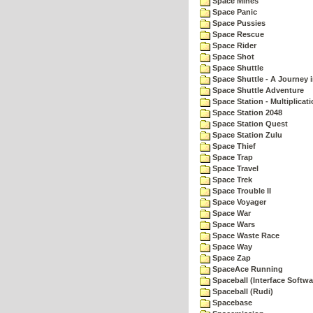
Space Mines
Space Panic
Space Pussies
Space Rescue
Space Rider
Space Shot
Space Shuttle
Space Shuttle - A Journey 
Space Shuttle Adventure
Space Station - Multiplicat
Space Station 2048
Space Station Quest
Space Station Zulu
Space Thief
Space Trap
Space Travel
Space Trek
Space Trouble II
Space Voyager
Space War
Space Wars
Space Waste Race
Space Way
Space Zap
SpaceAce Running
Spaceball (Interface Softwa
Spaceball (Rudi)
Spacebase