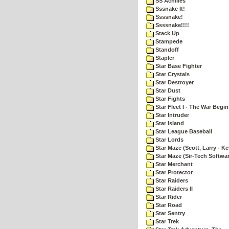
SS Achilles
Sssnake It!
Ssssnake!
Ssssnake!!!!
Stack Up
Stampede
Standoff
Stapler
Star Base Fighter
Star Crystals
Star Destroyer
Star Dust
Star Fights
Star Fleet I - The War Begin
Star Intruder
Star Island
Star League Baseball
Star Lords
Star Maze (Scott, Larry - Ke
Star Maze (Sir-Tech Softwa
Star Merchant
Star Protector
Star Raiders
Star Raiders II
Star Rider
Star Road
Star Sentry
Star Trek