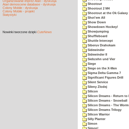
Organizowanie imprez Atari - dyskusja
Shootout
Atari demoscene database - dyskusja
Colony Mobile - dyskusja
Shootout 2 M4
Colony Mobile - projekt
Shootout at the Ok Galaxy
Statystyki
Shot'em All
Show Down
Showdown Hockey!
Showjumping
Nowinki
tworzone dzięki
CuteNews
Shuffleboard
Shuttle Intercept
Siberuv Drahokam
Sidewinder
Sidewinder II
Siebzehn und Vier
Siege
Siege on the X-Men
Sigma Delta Gamma 7
Significant Figures Drill
Silent Service
Sileny Zlodej
Silicon
Silicon Dreams - Return to
Silicon Dreams - Snowball
Silicon Dreams - The Worm 
Silicon Dreams Trilogy
Silicon Warrior
Silly Planter
Simon
Simon!