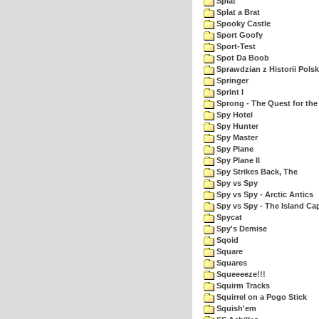
Splat
Splat a Brat
Spooky Castle
Sport Goofy
Sport-Test
Spot Da Boob
Sprawdzian z Historii Polsk
Springer
Sprint I
Sprong - The Quest for the
Spy Hotel
Spy Hunter
Spy Master
Spy Plane
Spy Plane II
Spy Strikes Back, The
Spy vs Spy
Spy vs Spy - Arctic Antics
Spy vs Spy - The Island Ca
Spycat
Spy's Demise
Sqoid
Square
Squares
Squeeeeze!!!
Squirm Tracks
Squirrel on a Pogo Stick
Squish'em