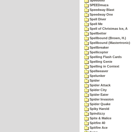
Speedello
SPEEDmaza
Speedway Blast
Speedway One
Spell Diver
Spell Me
Spell of Christmas Ice, A
Spellbetter
Spellbound (Brown, H.)
Spellbound (Mastertronic)
Spellbreaker
Spellicopter
Spelling Flash Cards
Spelling Genie
Spelling in Context
Spellweaver
Spelunker
Spider
Spider Attack
Spider City
Spider Eater
Spider Invasion
Spider Quake
Spiky Harold
Spindizzy
Spite & Malice
Spitfire 40
Spitfire Ace