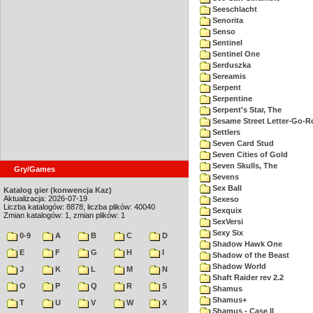
Seeschlacht
Senorita
Senso
Sentinel
Sentinel One
Serduszka
Sereamis
Serpent
Serpentine
Serpent's Star, The
Sesame Street Letter-Go-
Settlers
Seven Card Stud
Seven Cities of Gold
Seven Skulls, The
Gry/Games
Sevens
Sex Ball
Katalog gier (konwencja Kaz)
Aktualizacja: 2026-07-19
Sexeso
Liczba katalogów: 8878, liczba plików: 40040
Sexquix
Zmian katalogów: 1, zmian plików: 1
SexVersi
Sexy Six
0-9
A
B
C
D
Shadow Hawk One
E
F
G
H
I
Shadow of the Beast
Shadow World
J
K
L
M
N
Shaft Raider rev 2.2
O
P
Q
R
S
Shamus
Shamus+
T
U
V
W
X
Shamus - Case II