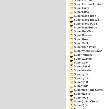
Super Fortuna
Super Fortuna Edytor
Super Huey
Super Husa
Super Mario Bros
Super Mario Bros. 3
Super Mario Pos 3
Super Mini Robbo
Super Pac-Man
Super Puzzler
Super Rover
Super Snake
Super Stud Poker
Super Wumpus Caves
Super Yahtsee
Super Zaxxon
Superballe
Superchase!
Supereversion
Superfly 1k
Superfly 1k+
Superfly XL
Superfrogs
Superman - The Game
Superman III
Supernova
SuperQuerg Chess
Super-Quiz