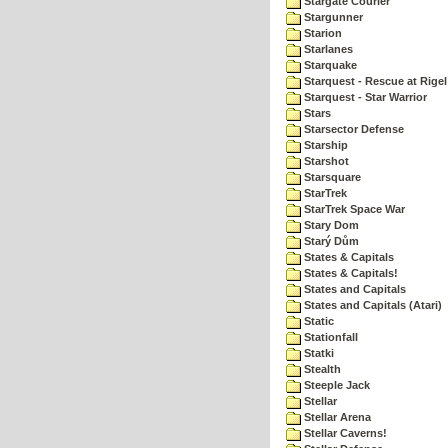
Stargate Courier
Stargunner
Starion
Starlanes
Starquake
Starquest - Rescue at Rigel
Starquest - Star Warrior
Stars
Starsector Defense
Starship
Starshot
Starsquare
StarTrek
StarTrek Space War
Stary Dom
Starý Dům
States & Capitals
States & Capitals!
States and Capitals
States and Capitals (Atari)
Static
Stationfall
Statki
Stealth
Steeple Jack
Stellar
Stellar Arena
Stellar Caverns!