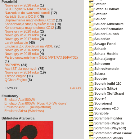
Poradniki
Satalite
Nowe gry w 2026 roku
(1)
SFX-Engine w MAD Pascalu
(3)
Satan's Hollow
Narzędzie do tworzenia scrolli
(12)
Satellite
Kartridż Sparta DOS X
(6)
Saucer
Usprawnienia magnetofonu XC12
(12)
Konserwacja stacji dysków 1050
(19)
Saucer Adventure
Konserwacja magnetofonu XC12
(15)
Saucer Formation
Nowe gry w 2020 roku
(2)
Saucer Launch
Nowe gry w 2019 roku
(35)
Nowe gry w 2017 roku
(3)
Saucerian
Larek pokazuje
(40)
Savage Pond
Emulacja ZX Spectrum na VBXE
(26)
Schach
Nowe gry w 2016 roku
(7)
Nowe gry w 2015 roku
(4)
Schatz-Hoehle
Partycjonowanie karty SIDE (APT/FAT16/FAT32)
Schatzjaeger
(1)
Schooner
BMPVIEW
(34)
Atari ST dla opornych
(75)
Schreckenstein
Nowe gry w 2014 roku
(19)
Sciana
Tritone engine
(11)
Scooter
QChan Engine
(6)
Scorch build 110
nowsze
starsze
Scorch (Miko)
Scorch (SoftScan)
Emulatory
Score 4
Emulator Atari800Win
Emulator Atari800Win PLus 4.0 (Windows)
Scorpions!
Emulator Atari++ (multiplatform)
Scorpions v2.0
Emulator Altirra (Windows)
Scrabble
Biblioteka Atarowca
Scramble Fighter
Scramble (Page 6)
Scramble (Playsoft)
Scrambled Word Game
Screaming Wings