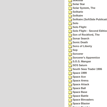
Sokobar
Solar Star
Solar System, The
Solitario
Solltaire
Solltaire (SoftSide Publicat
Solo
Solo Flight
Solo Flight - Second Editio
Son of Rockford, The
Sonar Search
Sonic Death
Sons of Liberty
Sop
Sorcerer
Sorcerer's Apprentice
S.O.S. Mangan
SOS Saturn
South Seas Trader 1906
Space 1999
Space Ace
Space Arena
Space Attack
Space Ball
Space Base
Space Battle
Space Binvaders
Space Blaster