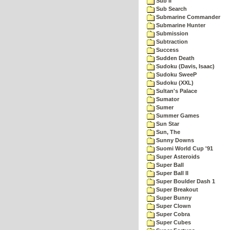
Sub II
Sub Search
Submarine Commander
Submarine Hunter
Submission
Subtraction
Success
Sudden Death
Sudoku (Davis, Isaac)
Sudoku SweeP
Sudoku (XXL)
Sultan's Palace
Sumator
Sumer
Summer Games
Sun Star
Sun, The
Sunny Downs
Suomi World Cup '91
Super Asteroids
Super Ball
Super Ball II
Super Boulder Dash 1
Super Breakout
Super Bunny
Super Clown
Super Cobra
Super Cubes