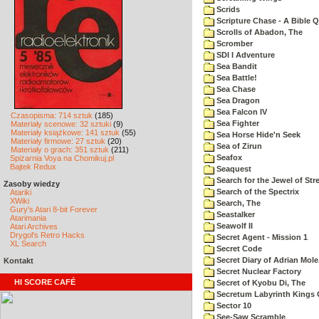
Scrids
Scripture Chase - A Bible Q
Scrolls of Abadon, The
Scromber
SDI I Adventure
Sea Bandit
Sea Battle!
Sea Chase
Sea Dragon
Sea Falcon IV
Czasopisma: 714 sztuk
(185)
Sea Fighter
Materiały scenowe: 32 sztuki
(9)
Materiały książkowe: 141 sztuk
(55)
Sea Horse Hide'n Seek
Materiały firmowe: 27 sztuk
(20)
Sea of Zirun
Materiały o grach: 351 sztuk
(211)
Seafox
Spiżarnia Voya na Chomikuj.pl
Bajtek Redux
Seaquest
Search for the Jewel of Str
Zasoby wiedzy
Search of the Spectrix
Atariki
XWiki
Search, The
Gury's Atari 8-bit Forever
Seastalker
Atarimania
Seawolf II
Atari Archives
Drygol's Retro Hacks
Secret Agent - Mission 1
XL Search
Secret Code
Secret Diary of Adrian Mole
Kontakt
Secret Nuclear Factory
HI SCORE CAFÉ
Secret of Kyobu Di, The
Secretum Labyrinth Kings 
Sector 10
See-Saw Scramble