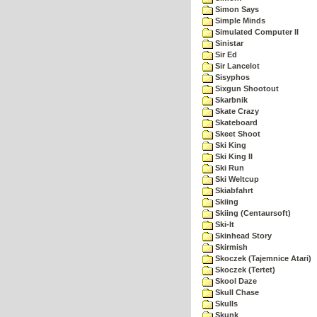
Simon Says
Simple Minds
Simulated Computer II
Sinistar
Sir Ed
Sir Lancelot
Sisyphos
Sixgun Shootout
Skarbnik
Skate Crazy
Skateboard
Skeet Shoot
Ski King
Ski King II
Ski Run
Ski Weltcup
Skiabfahrt
Skiing
Skiing (Centaursoft)
Ski-It
Skinhead Story
Skirmish
Skoczek (Tajemnice Atari)
Skoczek (Tertet)
Skool Daze
Skull Chase
Skulls
Skunk