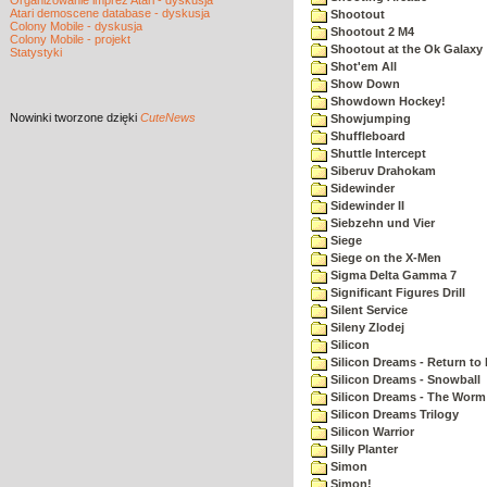
Organizowanie imprez Atari - dyskusja
Atari demoscene database - dyskusja
Shootout
Colony Mobile - dyskusja
Shootout 2 M4
Colony Mobile - projekt
Shootout at the Ok Galaxy
Statystyki
Shot'em All
Show Down
Showdown Hockey!
Nowinki
tworzone dzięki
CuteNews
Showjumping
Shuffleboard
Shuttle Intercept
Siberuv Drahokam
Sidewinder
Sidewinder II
Siebzehn und Vier
Siege
Siege on the X-Men
Sigma Delta Gamma 7
Significant Figures Drill
Silent Service
Sileny Zlodej
Silicon
Silicon Dreams - Return to
Silicon Dreams - Snowball
Silicon Dreams - The Worm 
Silicon Dreams Trilogy
Silicon Warrior
Silly Planter
Simon
Simon!