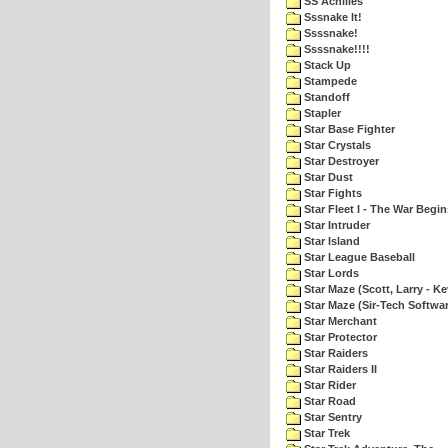
SS Achilles
Sssnake It!
Ssssnake!
Ssssnake!!!!
Stack Up
Stampede
Standoff
Stapler
Star Base Fighter
Star Crystals
Star Destroyer
Star Dust
Star Fights
Star Fleet I - The War Begin
Star Intruder
Star Island
Star League Baseball
Star Lords
Star Maze (Scott, Larry - Ke
Star Maze (Sir-Tech Softwa
Star Merchant
Star Protector
Star Raiders
Star Raiders II
Star Rider
Star Road
Star Sentry
Star Trek