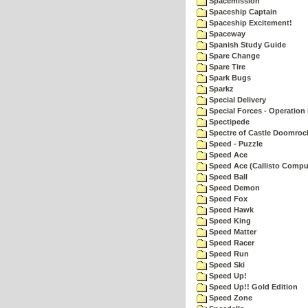
Spacemission
Spaceship Captain
Spaceship Excitement!
Spaceway
Spanish Study Guide
Spare Change
Spare Tire
Spark Bugs
Sparkz
Special Delivery
Special Forces - Operation 
Spectipede
Spectre of Castle Doomroc
Speed - Puzzle
Speed Ace
Speed Ace (Callisto Compu
Speed Ball
Speed Demon
Speed Fox
Speed Hawk
Speed King
Speed Matter
Speed Racer
Speed Run
Speed Ski
Speed Up!
Speed Up!! Gold Edition
Speed Zone