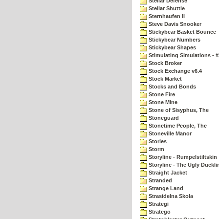
Stellar Defense
Stellar Shuttle
Sternhaufen II
Steve Davis Snooker
Stickybear Basket Bounce
Stickybear Numbers
Stickybear Shapes
Stimulating Simulations - #
Stock Broker
Stock Exchange v6.4
Stock Market
Stocks and Bonds
Stone Fire
Stone Mine
Stone of Sisyphus, The
Stoneguard
Stonetime People, The
Stoneville Manor
Stories
Storm
Storyline - Rumpelstiltskin
Storyline - The Ugly Duckli
Straight Jacket
Stranded
Strange Land
Strasidelna Skola
Strategi
Stratego