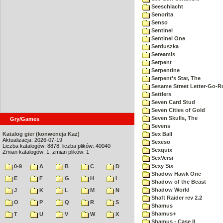
Seeschlacht
Senorita
Senso
Sentinel
Sentinel One
Serduszka
Sereamis
Serpent
Serpentine
Serpent's Star, The
Sesame Street Letter-Go-
Settlers
Seven Card Stud
Seven Cities of Gold
Seven Skulls, The
Gry/Games
Sevens
Katalog gier (konwencja Kaz)
Sex Ball
Aktualizacja: 2026-07-19
Sexeso
Liczba katalogów: 8878, liczba plików: 40040
Sexquix
Zmian katalogów: 1, zmian plików: 1
SexVersi
Sexy Six
0-9
A
B
C
D
Shadow Hawk One
E
F
G
H
I
Shadow of the Beast
Shadow World
J
K
L
M
N
Shaft Raider rev 2.2
O
P
Q
R
S
Shamus
Shamus+
T
U
V
W
X
Shamus - Case II