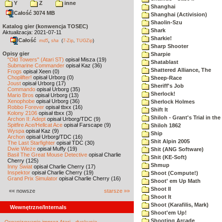
Y
Z
inne
Shanghai
Całość 3074 MB
Shanghai (Activision)
Shaolin-Szu
Katalog gier (konwencja TOSEC)
Shark
Aktualizacja: 2021-07-11
Sharkie!
Całość
,
md5
sha
(
7-Zip
,
TUGZip
)
Sharp Shooter
Opisy gier
Sharpie
"Old Towers" (Atari ST)
opisał Misza (19)
Shatablast
Submarine Commander
opisał Kaz (36)
Shattered Alliance, The
Frogs
opisał Xeen (0)
Choplifter!
opisał Urborg (0)
Sheep-Race
Joust
opisał Urborg (17)
Sheriff's Job
Commando
opisał Urborg (35)
Sherlock!
Mario Bros
opisał Urborg (13)
Xenophobe
opisał Urborg (36)
Sherlock Holmes
Robbo Forever
opisał tbxx (16)
Shift It
Kolony 2106
opisał tbxx (3)
Shiloh - Grant's Trial in th
Archon II: Adept
opisał Urborg/TDC (9)
Spitfire Ace/Hellcat Ace
opisał Farscape (9)
Shiloh 1862
Wyspa
opisał Kaz (9)
Ship
Archon
opisał Urborg/TDC (16)
Shit Alpin 2005
The Last Starfighter
opisał TDC (30)
Dwie Wieże
opisał Muffy (19)
Shit (ANG Software)
Basil The Great Mouse Detective
opisał Charlie
Shit (KE-Soft)
Cherry (125)
Shmup
Inny Świat
opisał Charlie Cherry (17)
Inspektor
opisał Charlie Cherry (19)
Shoot (Compute!)
Grand Prix Simulator
opisał Charlie Cherry (16)
Shoot' em Up Math
Shoot II
«« nowsze
starsze »»
Shoot It
Shoot (Karafilis, Mark)
Wewnętrzne/Internals
Shoot'em Up!
Shooting Arcade