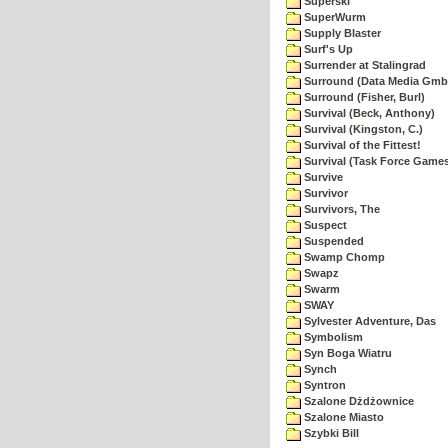
Superski
SuperWurm
Supply Blaster
Surf's Up
Surrender at Stalingrad
Surround (Data Media Gmb
Surround (Fisher, Burl)
Survival (Beck, Anthony)
Survival (Kingston, C.)
Survival of the Fittest!
Survival (Task Force Game
Survive
Survivor
Survivors, The
Suspect
Suspended
Swamp Chomp
Swapz
Swarm
SWAY
Sylvester Adventure, Das
Symbolism
Syn Boga Wiatru
Synch
Syntron
Szalone Dżdżownice
Szalone Miasto
Szybki Bill