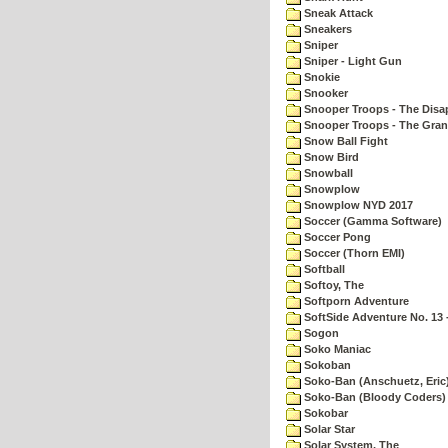
Sneak Attack
Sneakers
Sniper
Sniper - Light Gun
Snokie
Snooker
Snooper Troops - The Disa
Snooper Troops - The Gran
Snow Ball Fight
Snow Bird
Snowball
Snowplow
Snowplow NYD 2017
Soccer (Gamma Software)
Soccer Pong
Soccer (Thorn EMI)
Softball
Softoy, The
Softporn Adventure
SoftSide Adventure No. 13 
Sogon
Soko Maniac
Sokoban
Soko-Ban (Anschuetz, Eric
Soko-Ban (Bloody Coders)
Sokobar
Solar Star
Solar System, The