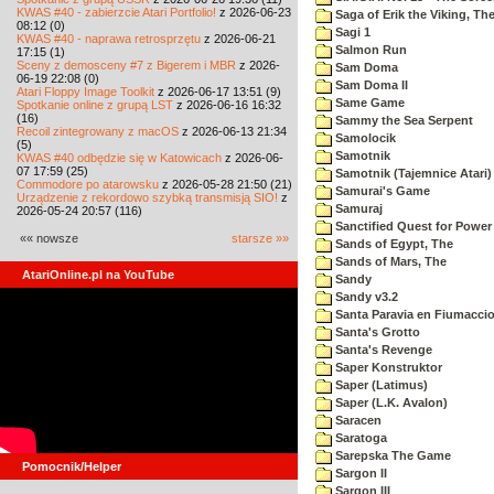
KWAS #40 - zabierzcie Atari Portfolio!
z 2026-06-23
Saga of Erik the Viking, Th
08:12 (0)
Sagi 1
KWAS #40 - naprawa retrosprzętu
z 2026-06-21
Salmon Run
17:15 (1)
Sceny z demosceny #7 z Bigerem i MBR
z 2026-
Sam Doma
06-19 22:08 (0)
Sam Doma II
Atari Floppy Image Toolkit
z 2026-06-17 13:51 (9)
Same Game
Spotkanie online z grupą LST
z 2026-06-16 16:32
(16)
Sammy the Sea Serpent
Recoil zintegrowany z macOS
z 2026-06-13 21:34
Samolocik
(5)
Samotnik
KWAS #40 odbędzie się w Katowicach
z 2026-06-
07 17:59 (25)
Samotnik (Tajemnice Atari)
Commodore po atarowsku
z 2026-05-28 21:50 (21)
Samurai's Game
Urządzenie z rekordowo szybką transmisją SIO!
z
Samuraj
2026-05-24 20:57 (116)
Sanctified Quest for Power
«« nowsze
starsze »»
Sands of Egypt, The
Sands of Mars, The
AtariOnline.pl na YouTube
Sandy
Sandy v3.2
Santa Paravia en Fiumacci
Santa's Grotto
Santa's Revenge
Saper Konstruktor
Saper (Latimus)
Saper (L.K. Avalon)
Saracen
Saratoga
Sarepska The Game
Pomocnik/Helper
Sargon II
Sargon III