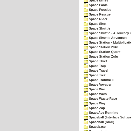
Space Mines
Space Panic
Space Pussies
Space Rescue
Space Rider
Space Shot
Space Shuttle
Space Shuttle - A Journey 
Space Shuttle Adventure
Space Station - Multiplicat
Space Station 2048
Space Station Quest
Space Station Zulu
Space Thief
Space Trap
Space Travel
Space Trek
Space Trouble II
Space Voyager
Space War
Space Wars
Space Waste Race
Space Way
Space Zap
SpaceAce Running
Spaceball (Interface Softwa
Spaceball (Rudi)
Spacebase