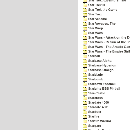
Star Trek Adventure, The
Star Trek III
Star Trek the Game
Star Trux
Star Venture
Star Voyages, The
Star Warp
Star Wars
Star Wars - Attack on the D
Star Wars - Return of the Je
Star Wars - The Arcade Ga
Star Wars - The Empire Str
Starball
Starbase Alpha
Starbase Hyperion
Starbase Omega
Starblade
Starbomb
Starbowl Football
Starbrite BBS Pinball
Star-Castle
Starcross
Stardate 4000
Stardate 4001
Stardust
Starfire
Starfire Warrior
Stargate