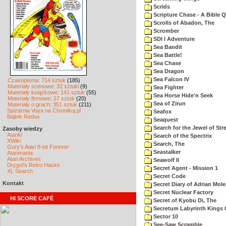
Scrids
Scripture Chase - A Bible Q
Scrolls of Abadon, The
Scromber
SDI I Adventure
Sea Bandit
Sea Battle!
Sea Chase
Sea Dragon
Sea Falcon IV
Czasopisma: 714 sztuk
(185)
Materiały scenowe: 32 sztuki
(9)
Sea Fighter
Materiały książkowe: 141 sztuk
(55)
Sea Horse Hide'n Seek
Materiały firmowe: 27 sztuk
(20)
Sea of Zirun
Materiały o grach: 351 sztuk
(211)
Spiżarnia Voya na Chomikuj.pl
Seafox
Bajtek Redux
Seaquest
Search for the Jewel of Str
Zasoby wiedzy
Atariki
Search of the Spectrix
XWiki
Search, The
Gury's Atari 8-bit Forever
Seastalker
Atarimania
Atari Archives
Seawolf II
Drygol's Retro Hacks
Secret Agent - Mission 1
XL Search
Secret Code
Kontakt
Secret Diary of Adrian Mole
Secret Nuclear Factory
HI SCORE CAFÉ
Secret of Kyobu Di, The
Secretum Labyrinth Kings 
Sector 10
See-Saw Scramble