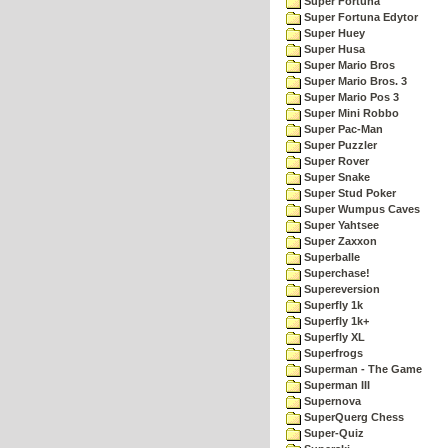
Super Fortuna
Super Fortuna Edytor
Super Huey
Super Husa
Super Mario Bros
Super Mario Bros. 3
Super Mario Pos 3
Super Mini Robbo
Super Pac-Man
Super Puzzler
Super Rover
Super Snake
Super Stud Poker
Super Wumpus Caves
Super Yahtsee
Super Zaxxon
Superballe
Superchase!
Supereversion
Superfly 1k
Superfly 1k+
Superfly XL
Superfrogs
Superman - The Game
Superman III
Supernova
SuperQuerg Chess
Super-Quiz