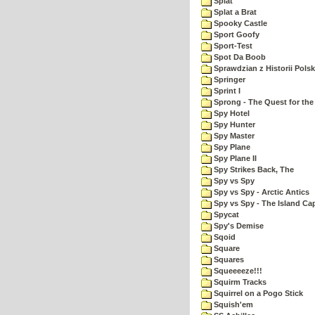
Splat
Splat a Brat
Spooky Castle
Sport Goofy
Sport-Test
Spot Da Boob
Sprawdzian z Historii Polsk
Springer
Sprint I
Sprong - The Quest for the
Spy Hotel
Spy Hunter
Spy Master
Spy Plane
Spy Plane II
Spy Strikes Back, The
Spy vs Spy
Spy vs Spy - Arctic Antics
Spy vs Spy - The Island Ca
Spycat
Spy's Demise
Sqoid
Square
Squares
Squeeeeze!!!
Squirm Tracks
Squirrel on a Pogo Stick
Squish'em