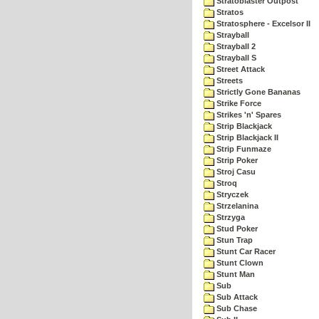
Stratoblaster Outpost
Stratos
Stratosphere - Excelsor II
Strayball
Strayball 2
Strayball S
Street Attack
Streets
Strictly Gone Bananas
Strike Force
Strikes 'n' Spares
Strip Blackjack
Strip Blackjack II
Strip Funmaze
Strip Poker
Stroj Casu
Stroq
Stryczek
Strzelanina
Strzyga
Stud Poker
Stun Trap
Stunt Car Racer
Stunt Clown
Stunt Man
Sub
Sub Attack
Sub Chase