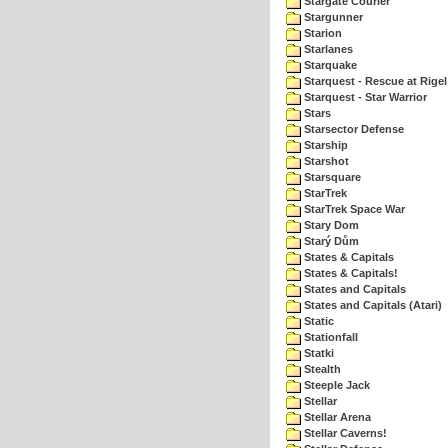
Stargate Courier
Stargunner
Starion
Starlanes
Starquake
Starquest - Rescue at Rigel
Starquest - Star Warrior
Stars
Starsector Defense
Starship
Starshot
Starsquare
StarTrek
StarTrek Space War
Stary Dom
Starý Dům
States & Capitals
States & Capitals!
States and Capitals
States and Capitals (Atari)
Static
Stationfall
Statki
Stealth
Steeple Jack
Stellar
Stellar Arena
Stellar Caverns!