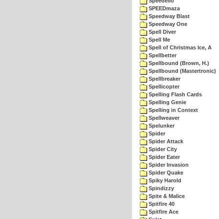
Speedello
SPEEDmaza
Speedway Blast
Speedway One
Spell Diver
Spell Me
Spell of Christmas Ice, A
Spellbetter
Spellbound (Brown, H.)
Spellbound (Mastertronic)
Spellbreaker
Spellicopter
Spelling Flash Cards
Spelling Genie
Spelling in Context
Spellweaver
Spelunker
Spider
Spider Attack
Spider City
Spider Eater
Spider Invasion
Spider Quake
Spiky Harold
Spindizzy
Spite & Malice
Spitfire 40
Spitfire Ace