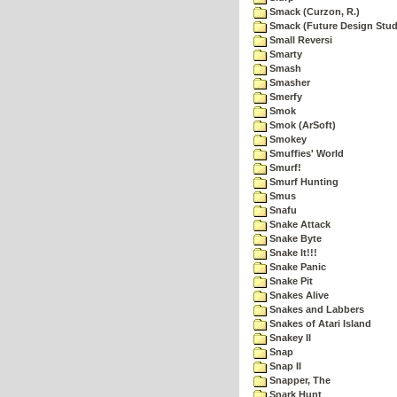
Smack (Curzon, R.)
Smack (Future Design Stud
Small Reversi
Smarty
Smash
Smasher
Smerfy
Smok
Smok (ArSoft)
Smokey
Smuffies' World
Smurf!
Smurf Hunting
Smus
Snafu
Snake Attack
Snake Byte
Snake It!!!
Snake Panic
Snake Pit
Snakes Alive
Snakes and Labbers
Snakes of Atari Island
Snakey II
Snap
Snap II
Snapper, The
Snark Hunt