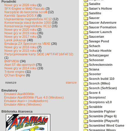
Poradniki
Satalite
Nowe gry w 2026 roku
(1)
SFX-Engine w MAD Pascalu
(3)
Satan's Hollow
Narzędzie do tworzenia scrolli
(12)
Satellite
Kartridż Sparta DOS X
(6)
Saucer
Usprawnienia magnetofonu XC12
(12)
Konserwacja stacji dysków 1050
(19)
Saucer Adventure
Konserwacja magnetofonu XC12
(15)
Saucer Formation
Nowe gry w 2020 roku
(2)
Saucer Launch
Nowe gry w 2019 roku
(35)
Nowe gry w 2017 roku
(3)
Saucerian
Larek pokazuje
(40)
Savage Pond
Emulacja ZX Spectrum na VBXE
(26)
Schach
Nowe gry w 2016 roku
(7)
Nowe gry w 2015 roku
(4)
Schatz-Hoehle
Partycjonowanie karty SIDE (APT/FAT16/FAT32)
Schatzjaeger
(1)
Schooner
BMPVIEW
(34)
Atari ST dla opornych
(75)
Schreckenstein
Nowe gry w 2014 roku
(19)
Sciana
Tritone engine
(11)
Scooter
QChan Engine
(6)
Scorch build 110
nowsze
starsze
Scorch (Miko)
Scorch (SoftScan)
Emulatory
Score 4
Emulator Atari800Win
Emulator Atari800Win PLus 4.0 (Windows)
Scorpions!
Emulator Atari++ (multiplatform)
Scorpions v2.0
Emulator Altirra (Windows)
Scrabble
Biblioteka Atarowca
Scramble Fighter
Scramble (Page 6)
Scramble (Playsoft)
Scrambled Word Game
Screaming Wings