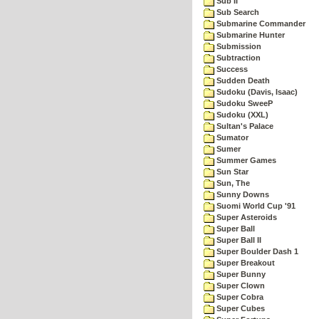
Sub II
Sub Search
Submarine Commander
Submarine Hunter
Submission
Subtraction
Success
Sudden Death
Sudoku (Davis, Isaac)
Sudoku SweeP
Sudoku (XXL)
Sultan's Palace
Sumator
Sumer
Summer Games
Sun Star
Sun, The
Sunny Downs
Suomi World Cup '91
Super Asteroids
Super Ball
Super Ball II
Super Boulder Dash 1
Super Breakout
Super Bunny
Super Clown
Super Cobra
Super Cubes