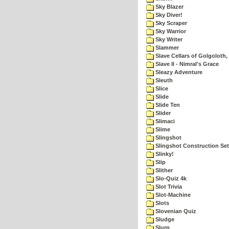
Sky Blazer
Sky Diver!
Sky Scraper
Sky Warrior
Sky Writer
Slammer
Slave Cellars of Golgoloth,
Slave II - Nimral's Grace
Sleazy Adventure
Sleuth
Slice
Slide
Slide Ten
Slider
Slimaci
Slime
Slingshot
Slingshot Construction Set
Slinky!
Slip
Slither
Slo-Quiz 4k
Slot Trivia
Slot-Machine
Slots
Slovenian Quiz
Sludge
Slurp