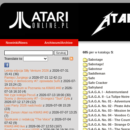
Nowinki/News
Archiwum/Archive
685
gier w katalogu
S
:
Translate to
RSS
Sabotage
Sabotage!
Saboteur
Letnia edycja Silly Venture 2026
z 2026-07-31
Saddleman
15:41 (36)
Pamięci Jurgiego
z 2026-07-21 12:42 (1)
Safe
Sceny z demosceny #7: opowiada SuN
z 2026-07-
Safe Cracker
19 15:24 (2)
Safryland
Atari Muzeum w Poznaniu na KWAS #40
z 2026-
07-16 16:10 (4)
S.A.G.A. I - Adventureland
Nie żyje kolega Pecuś
z 2026-07-13 18:00 (30)
S.A.G.A. II - La Tulipe Noire
Sceny z demosceny #7 - Grzegorz "Sun" Żyła
z
S.A.G.A. No. 01 - Adventur
2026-07-12 17:29 (12)
Lost Party 2026 nadchodzi
z 2026-07-08 15:28
S.A.G.A. No. 02 - Pirate Ad
(23)
S.A.G.A. No. 03 - Mission I
Pan Zenon i Atari na KWAS #40
z 2026-07-07 13:25
S.A.G.A. No. 04 - Voodoo C
(7)
Spotkanie z redakcją "The Voice"
z 2026-07-04
S.A.G.A. No. 05 - The Coun
07:42 (9)
S.A.G.A. No. 06 - Strange 
KWAS #40 live
z 2026-06-27 12:53 (167)
S.A.G.A. No. 13 - The Sorce
Spotkanie z grupą USSR
z 2026-06-26 19:36 (11)