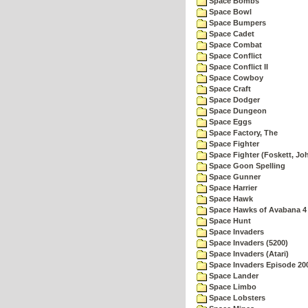
Space Bombs
Space Bowl
Space Bumpers
Space Cadet
Space Combat
Space Conflict
Space Conflict II
Space Cowboy
Space Craft
Space Dodger
Space Dungeon
Space Eggs
Space Factory, The
Space Fighter
Space Fighter (Foskett, Jo
Space Goon Spelling
Space Gunner
Space Harrier
Space Hawk
Space Hawks of Avabana 4
Space Hunt
Space Invaders
Space Invaders (5200)
Space Invaders (Atari)
Space Invaders Episode 20
Space Lander
Space Limbo
Space Lobsters