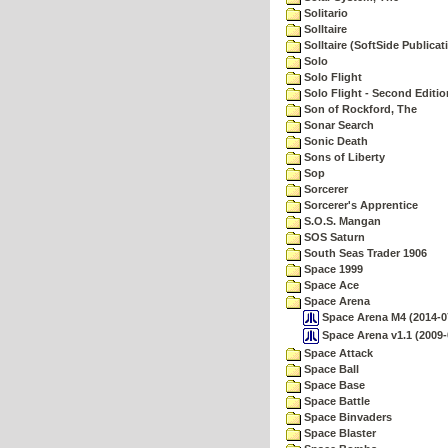
Solitario
Solltaire
Solltaire (SoftSide Publicat
Solo
Solo Flight
Solo Flight - Second Editio
Son of Rockford, The
Sonar Search
Sonic Death
Sons of Liberty
Sop
Sorcerer
Sorcerer's Apprentice
S.O.S. Mangan
SOS Saturn
South Seas Trader 1906
Space 1999
Space Ace
Space Arena
Space Arena M4 (2014-07
Space Arena v1.1 (2009-
Space Attack
Space Ball
Space Base
Space Battle
Space Binvaders
Space Blaster