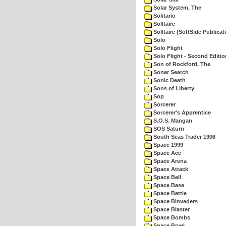
Solar System, The
Solitario
Solltaire
Solltaire (SoftSide Publicat
Solo
Solo Flight
Solo Flight - Second Editio
Son of Rockford, The
Sonar Search
Sonic Death
Sons of Liberty
Sop
Sorcerer
Sorcerer's Apprentice
S.O.S. Mangan
SOS Saturn
South Seas Trader 1906
Space 1999
Space Ace
Space Arena
Space Attack
Space Ball
Space Base
Space Battle
Space Binvaders
Space Blaster
Space Bombs
Space Bowl