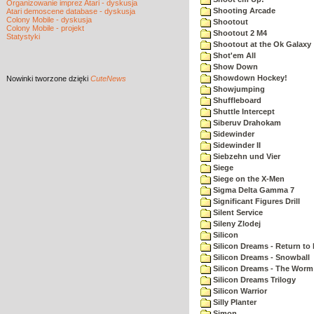
Organizowanie imprez Atari - dyskusja
Shooting Arcade
Atari demoscene database - dyskusja
Colony Mobile - dyskusja
Shootout
Colony Mobile - projekt
Shootout 2 M4
Statystyki
Shootout at the Ok Galaxy
Shot'em All
Show Down
Showdown Hockey!
Nowinki
tworzone dzięki
CuteNews
Showjumping
Shuffleboard
Shuttle Intercept
Siberuv Drahokam
Sidewinder
Sidewinder II
Siebzehn und Vier
Siege
Siege on the X-Men
Sigma Delta Gamma 7
Significant Figures Drill
Silent Service
Sileny Zlodej
Silicon
Silicon Dreams - Return to
Silicon Dreams - Snowball
Silicon Dreams - The Worm 
Silicon Dreams Trilogy
Silicon Warrior
Silly Planter
Simon