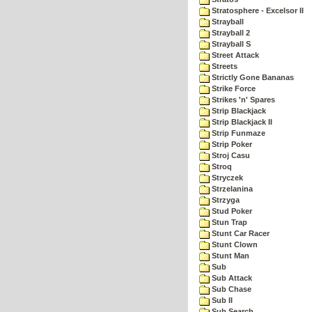
Stratosphere - Excelsor II
Strayball
Strayball 2
Strayball S
Street Attack
Streets
Strictly Gone Bananas
Strike Force
Strikes 'n' Spares
Strip Blackjack
Strip Blackjack II
Strip Funmaze
Strip Poker
Stroj Casu
Stroq
Stryczek
Strzelanina
Strzyga
Stud Poker
Stun Trap
Stunt Car Racer
Stunt Clown
Stunt Man
Sub
Sub Attack
Sub Chase
Sub II
Sub Search