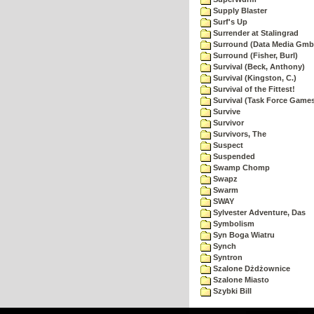
Supply Blaster
Surf's Up
Surrender at Stalingrad
Surround (Data Media Gmb
Surround (Fisher, Burl)
Survival (Beck, Anthony)
Survival (Kingston, C.)
Survival of the Fittest!
Survival (Task Force Game
Survive
Survivor
Survivors, The
Suspect
Suspended
Swamp Chomp
Swapz
Swarm
SWAY
Sylvester Adventure, Das
Symbolism
Syn Boga Wiatru
Synch
Syntron
Szalone Dżdżownice
Szalone Miasto
Szybki Bill