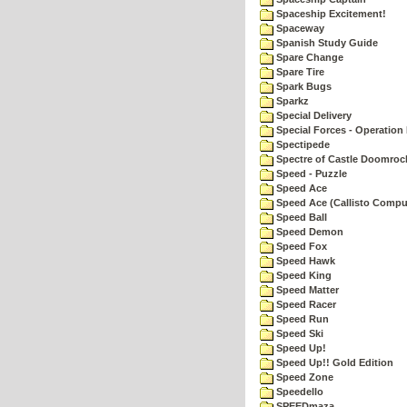
Spaceship Excitement!
Spaceway
Spanish Study Guide
Spare Change
Spare Tire
Spark Bugs
Sparkz
Special Delivery
Special Forces - Operation 
Spectipede
Spectre of Castle Doomroc
Speed - Puzzle
Speed Ace
Speed Ace (Callisto Compu
Speed Ball
Speed Demon
Speed Fox
Speed Hawk
Speed King
Speed Matter
Speed Racer
Speed Run
Speed Ski
Speed Up!
Speed Up!! Gold Edition
Speed Zone
Speedello
SPEEDmaza