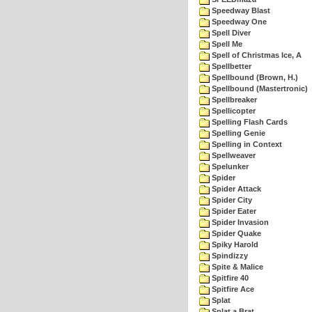
Speedway Blast
Speedway One
Spell Diver
Spell Me
Spell of Christmas Ice, A
Spellbetter
Spellbound (Brown, H.)
Spellbound (Mastertronic)
Spellbreaker
Spellicopter
Spelling Flash Cards
Spelling Genie
Spelling in Context
Spellweaver
Spelunker
Spider
Spider Attack
Spider City
Spider Eater
Spider Invasion
Spider Quake
Spiky Harold
Spindizzy
Spite & Malice
Spitfire 40
Spitfire Ace
Splat
Splat a Brat