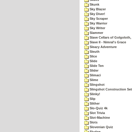
Skunk
Sky Blazer
Sky Diver!
Sky Scraper
Sky Warrior
Sky Writer
Slammer
Slave Cellars of Golgoloth,
Slave II - Nimral's Grace
Sleazy Adventure
Sleuth
Slice
Slide
Slide Ten
Slider
Slimaci
Slime
Slingshot
Slingshot Construction Set
Slinky!
Slip
Slither
Slo-Quiz 4k
Slot Trivia
Slot-Machine
Slots
Slovenian Quiz
Sludge