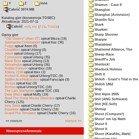
Y
Z
inne
Shamus - Case II
Całość 3074 MB
Shanghai
Shanghai (Activision)
Katalog gier (konwencja TOSEC)
Shaolin-Szu
Aktualizacja: 2021-07-11
Shark
Całość
,
md5
sha
(
7-Zip
,
TUGZip
)
Sharkie!
Sharp Shooter
Opisy gier
"Old Towers" (Atari ST)
opisał Misza (19)
Sharpie
Submarine Commander
opisał Kaz (36)
Shatablast
Frogs
opisał Xeen (0)
Shattered Alliance, The
Choplifter!
opisał Urborg (0)
Joust
opisał Urborg (17)
Sheep-Race
Commando
opisał Urborg (35)
Sheriff's Job
Mario Bros
opisał Urborg (13)
Sherlock!
Xenophobe
opisał Urborg (36)
Robbo Forever
opisał tbxx (16)
Sherlock Holmes
Kolony 2106
opisał tbxx (3)
Shift It
Archon II: Adept
opisał Urborg/TDC (9)
Shiloh - Grant's Trial in th
Spitfire Ace/Hellcat Ace
opisał Farscape (9)
Wyspa
opisał Kaz (9)
Shiloh 1862
Archon
opisał Urborg/TDC (16)
Ship
The Last Starfighter
opisał TDC (30)
Shit Alpin 2005
Dwie Wieże
opisał Muffy (19)
Basil The Great Mouse Detective
opisał Charlie
Shit (ANG Software)
Cherry (125)
Shit (KE-Soft)
Inny Świat
opisał Charlie Cherry (17)
Shmup
Inspektor
opisał Charlie Cherry (19)
Grand Prix Simulator
opisał Charlie Cherry (16)
Shoot (Compute!)
Shoot' em Up Math
«« nowsze
starsze »»
Shoot II
Shoot It
Wewnętrzne/Internals
Shoot (Karafilis, Mark)
Shoot'em Up!