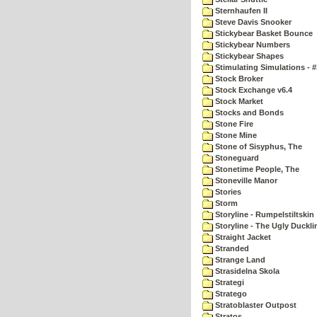
Sternhaufen II
Steve Davis Snooker
Stickybear Basket Bounce
Stickybear Numbers
Stickybear Shapes
Stimulating Simulations - #
Stock Broker
Stock Exchange v6.4
Stock Market
Stocks and Bonds
Stone Fire
Stone Mine
Stone of Sisyphus, The
Stoneguard
Stonetime People, The
Stoneville Manor
Stories
Storm
Storyline - Rumpelstiltskin
Storyline - The Ugly Duckli
Straight Jacket
Stranded
Strange Land
Strasidelna Skola
Strategi
Stratego
Stratoblaster Outpost
Stratos