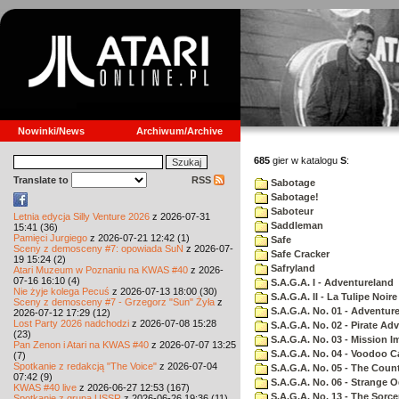
Nowinki/News
Archiwum/Archive
685
gier w katalogu
S
:
Translate to
RSS
Sabotage
Sabotage!
Saboteur
Letnia edycja Silly Venture 2026
z 2026-07-31
Saddleman
15:41 (36)
Pamięci Jurgiego
z 2026-07-21 12:42 (1)
Safe
Sceny z demosceny #7: opowiada SuN
z 2026-07-
Safe Cracker
19 15:24 (2)
Safryland
Atari Muzeum w Poznaniu na KWAS #40
z 2026-
07-16 16:10 (4)
S.A.G.A. I - Adventureland
Nie żyje kolega Pecuś
z 2026-07-13 18:00 (30)
S.A.G.A. II - La Tulipe Noire
Sceny z demosceny #7 - Grzegorz "Sun" Żyła
z
S.A.G.A. No. 01 - Adventur
2026-07-12 17:29 (12)
Lost Party 2026 nadchodzi
z 2026-07-08 15:28
S.A.G.A. No. 02 - Pirate Ad
(23)
S.A.G.A. No. 03 - Mission I
Pan Zenon i Atari na KWAS #40
z 2026-07-07 13:25
S.A.G.A. No. 04 - Voodoo C
(7)
Spotkanie z redakcją "The Voice"
z 2026-07-04
S.A.G.A. No. 05 - The Coun
07:42 (9)
S.A.G.A. No. 06 - Strange 
KWAS #40 live
z 2026-06-27 12:53 (167)
S.A.G.A. No. 13 - The Sorce
Spotkanie z grupą USSR
z 2026-06-26 19:36 (11)