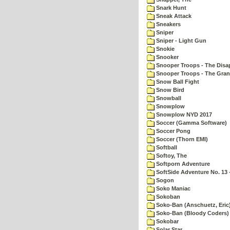
Snark Hunt
Sneak Attack
Sneakers
Sniper
Sniper - Light Gun
Snokie
Snooker
Snooper Troops - The Disa
Snooper Troops - The Gran
Snow Ball Fight
Snow Bird
Snowball
Snowplow
Snowplow NYD 2017
Soccer (Gamma Software)
Soccer Pong
Soccer (Thorn EMI)
Softball
Softoy, The
Softporn Adventure
SoftSide Adventure No. 13 
Sogon
Soko Maniac
Sokoban
Soko-Ban (Anschuetz, Eric
Soko-Ban (Bloody Coders)
Sokobar
Solar Star