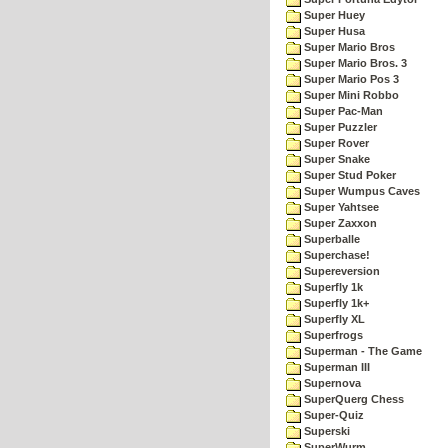
Super Huey
Super Husa
Super Mario Bros
Super Mario Bros. 3
Super Mario Pos 3
Super Mini Robbo
Super Pac-Man
Super Puzzler
Super Rover
Super Snake
Super Stud Poker
Super Wumpus Caves
Super Yahtsee
Super Zaxxon
Superballe
Superchase!
Supereversion
Superfly 1k
Superfly 1k+
Superfly XL
Superfrogs
Superman - The Game
Superman III
Supernova
SuperQuerg Chess
Super-Quiz
Superski
SuperWurm