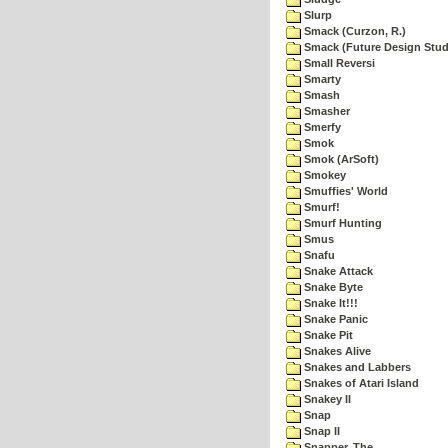
Slurp
Smack (Curzon, R.)
Smack (Future Design Stud
Small Reversi
Smarty
Smash
Smasher
Smerfy
Smok
Smok (ArSoft)
Smokey
Smuffies' World
Smurf!
Smurf Hunting
Smus
Snafu
Snake Attack
Snake Byte
Snake It!!!
Snake Panic
Snake Pit
Snakes Alive
Snakes and Labbers
Snakes of Atari Island
Snakey II
Snap
Snap II
Snapper, The