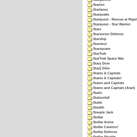
Starion
Starlanes
Starquake
Starquest - Rescue at Rigel
Starquest - Star Warrior
Stars
Starsector Defense
Starship
Starshot
Starsquare
StarTrek
StarTrek Space War
Stary Dom
Starý Dům
States & Capitals
States & Capitals!
States and Capitals
States and Capitals (Atari)
Static
Stationfall
Statki
Stealth
Steeple Jack
Stellar
Stellar Arena
Stellar Caverns!
Stellar Defense
Stellar Shuttle