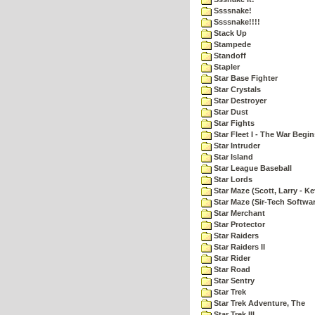
Ssssnake!
Ssssnake!!!!
Stack Up
Stampede
Standoff
Stapler
Star Base Fighter
Star Crystals
Star Destroyer
Star Dust
Star Fights
Star Fleet I - The War Begin
Star Intruder
Star Island
Star League Baseball
Star Lords
Star Maze (Scott, Larry - Ke
Star Maze (Sir-Tech Softwa
Star Merchant
Star Protector
Star Raiders
Star Raiders II
Star Rider
Star Road
Star Sentry
Star Trek
Star Trek Adventure, The
Star Trek III