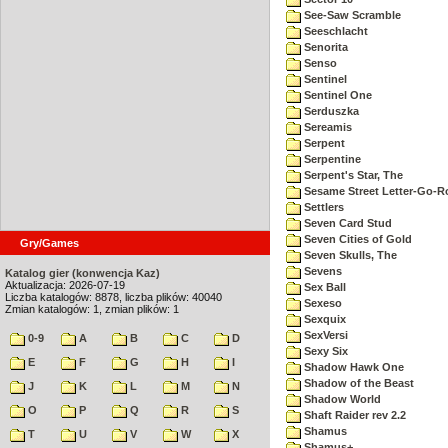
See-Saw Scramble
Seeschlacht
Senorita
Senso
Sentinel
Sentinel One
Serduszka
Sereamis
Serpent
Serpentine
Serpent's Star, The
Sesame Street Letter-Go-
Settlers
Seven Card Stud
Seven Cities of Gold
Gry/Games
Seven Skulls, The
Sevens
Katalog gier (konwencja Kaz)
Aktualizacja: 2026-07-19
Sex Ball
Liczba katalogów: 8878, liczba plików: 40040
Sexeso
Zmian katalogów: 1, zmian plików: 1
Sexquix
SexVersi
0-9
A
B
C
D
Sexy Six
E
F
G
H
I
Shadow Hawk One
Shadow of the Beast
J
K
L
M
N
Shadow World
O
P
Q
R
S
Shaft Raider rev 2.2
Shamus
T
U
V
W
X
Shamus+