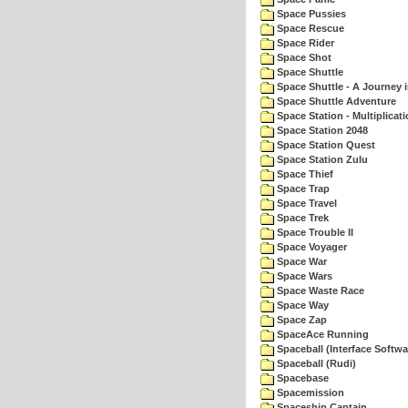
Space Pussies
Space Rescue
Space Rider
Space Shot
Space Shuttle
Space Shuttle - A Journey 
Space Shuttle Adventure
Space Station - Multiplicat
Space Station 2048
Space Station Quest
Space Station Zulu
Space Thief
Space Trap
Space Travel
Space Trek
Space Trouble II
Space Voyager
Space War
Space Wars
Space Waste Race
Space Way
Space Zap
SpaceAce Running
Spaceball (Interface Softwa
Spaceball (Rudi)
Spacebase
Spacemission
Spaceship Captain