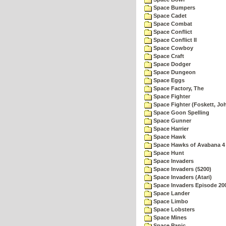
Space Bumpers
Space Cadet
Space Combat
Space Conflict
Space Conflict II
Space Cowboy
Space Craft
Space Dodger
Space Dungeon
Space Eggs
Space Factory, The
Space Fighter
Space Fighter (Foskett, Jo
Space Goon Spelling
Space Gunner
Space Harrier
Space Hawk
Space Hawks of Avabana 4
Space Hunt
Space Invaders
Space Invaders (5200)
Space Invaders (Atari)
Space Invaders Episode 20
Space Lander
Space Limbo
Space Lobsters
Space Mines
Space Panic