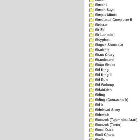
Simon!
Simon Says
Simple Minds
Simulated Computer II
Sinistar
Sir Ed
Sir Lancelot
Sisyphos
Sixgun Shootout
Skarbnik
Skate Crazy
Skateboard
Skeet Shoot
Ski King
Ski King II
Ski Run
Ski Weltcup
Skiabfahrt
Skiing
Skiing (Centaursoft)
Ski-It
Skinhead Story
Skirmish
Skoczek (Tajemnice Atari)
Skoczek (Tertet)
Skool Daze
Skull Chase
Skulls