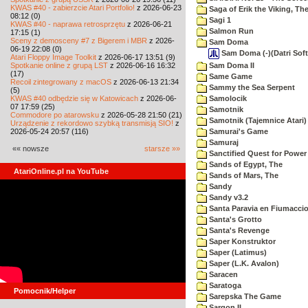
KWAS #40 - zabierzcie Atari Portfolio!
z 2026-06-23
Saga of Erik the Viking, Th
08:12 (0)
Sagi 1
KWAS #40 - naprawa retrosprzętu
z 2026-06-21
Salmon Run
17:15 (1)
Sceny z demosceny #7 z Bigerem i MBR
z 2026-
Sam Doma
06-19 22:08 (0)
Sam Doma (-)(Datri Sof
Atari Floppy Image Toolkit
z 2026-06-17 13:51 (9)
Spotkanie online z grupą LST
z 2026-06-16 16:32
Sam Doma II
(17)
Same Game
Recoil zintegrowany z macOS
z 2026-06-13 21:34
Sammy the Sea Serpent
(5)
KWAS #40 odbędzie się w Katowicach
z 2026-06-
Samolocik
07 17:59 (25)
Samotnik
Commodore po atarowsku
z 2026-05-28 21:50 (21)
Samotnik (Tajemnice Atari)
Urządzenie z rekordowo szybką transmisją SIO!
z
2026-05-24 20:57 (116)
Samurai's Game
Samuraj
«« nowsze
starsze »»
Sanctified Quest for Power
Sands of Egypt, The
AtariOnline.pl na YouTube
Sands of Mars, The
Sandy
Sandy v3.2
Santa Paravia en Fiumacci
Santa's Grotto
Santa's Revenge
Saper Konstruktor
Saper (Latimus)
Saper (L.K. Avalon)
Saracen
Saratoga
Pomocnik/Helper
Sarepska The Game
Sargon II