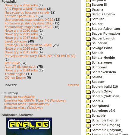
Poradniki
Sargon III
Nowe gry w 2026 roku
(1)
SFX-Engine w MAD Pascalu
(3)
Satalite
Narzędzie do tworzenia scrolli
(12)
Satan's Hollow
Kartridż Sparta DOS X
(6)
Satellite
Usprawnienia magnetofonu XC12
(12)
Konserwacja stacji dysków 1050
(19)
Saucer
Konserwacja magnetofonu XC12
(15)
Saucer Adventure
Nowe gry w 2020 roku
(2)
Saucer Formation
Nowe gry w 2019 roku
(35)
Nowe gry w 2017 roku
(3)
Saucer Launch
Larek pokazuje
(40)
Saucerian
Emulacja ZX Spectrum na VBXE
(26)
Savage Pond
Nowe gry w 2016 roku
(7)
Nowe gry w 2015 roku
(4)
Schach
Partycjonowanie karty SIDE (APT/FAT16/FAT32)
Schatz-Hoehle
(1)
Schatzjaeger
BMPVIEW
(34)
Atari ST dla opornych
(75)
Schooner
Nowe gry w 2014 roku
(19)
Schreckenstein
Tritone engine
(11)
Sciana
QChan Engine
(6)
Scooter
nowsze
starsze
Scorch build 110
Scorch (Miko)
Emulatory
Scorch (SoftScan)
Emulator Atari800Win
Emulator Atari800Win PLus 4.0 (Windows)
Score 4
Emulator Atari++ (multiplatform)
Scorpions!
Emulator Altirra (Windows)
Scorpions v2.0
Biblioteka Atarowca
Scrabble
Scramble Fighter
Scramble (Page 6)
Scramble (Playsoft)
Scrambled Word Game