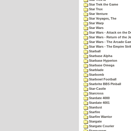
Star Trek the Game
Star Trux
Star Venture
Star Voyages, The
Star Warp
Star Wars
Star Wars - Attack on the D
Star Wars - Return of the Je
Star Wars - The Arcade Ga
Star Wars - The Empire Str
Starball
Starbase Alpha
Starbase Hyperion
Starbase Omega
Starblade
Starbomb
Starbowl Football
Starbrite BBS Pinball
Star-Castle
Starcross
Stardate 4000
Stardate 4001
Stardust
Starfire
Starfire Warrior
Stargate
Stargate Courier
Stargunner