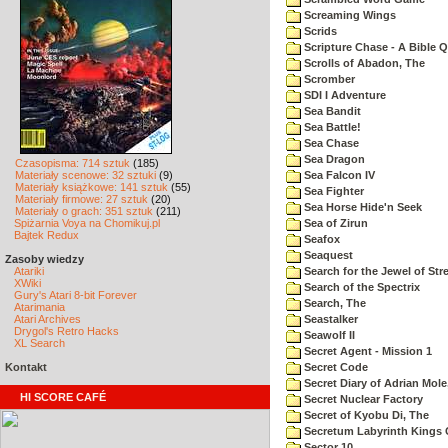
Screaming Wings
Scrids
Scripture Chase - A Bible Q
Scrolls of Abadon, The
Scromber
SDI I Adventure
Sea Bandit
Sea Battle!
Sea Chase
Sea Dragon
Czasopisma: 714 sztuk
(185)
Materiały scenowe: 32 sztuki
(9)
Sea Falcon IV
Materiały książkowe: 141 sztuk
(55)
Sea Fighter
Materiały firmowe: 27 sztuk
(20)
Sea Horse Hide'n Seek
Materiały o grach: 351 sztuk
(211)
Spiżarnia Voya na Chomikuj.pl
Sea of Zirun
Bajtek Redux
Seafox
Seaquest
Zasoby wiedzy
Atariki
Search for the Jewel of Str
XWiki
Search of the Spectrix
Gury's Atari 8-bit Forever
Search, The
Atarimania
Atari Archives
Seastalker
Drygol's Retro Hacks
Seawolf II
XL Search
Secret Agent - Mission 1
Kontakt
Secret Code
Secret Diary of Adrian Mole
HI SCORE CAFÉ
Secret Nuclear Factory
Secret of Kyobu Di, The
Secretum Labyrinth Kings 
Sector 10