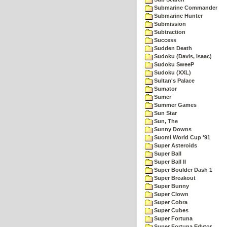
Submarine Commander
Submarine Hunter
Submission
Subtraction
Success
Sudden Death
Sudoku (Davis, Isaac)
Sudoku SweeP
Sudoku (XXL)
Sultan's Palace
Sumator
Sumer
Summer Games
Sun Star
Sun, The
Sunny Downs
Suomi World Cup '91
Super Asteroids
Super Ball
Super Ball II
Super Boulder Dash 1
Super Breakout
Super Bunny
Super Clown
Super Cobra
Super Cubes
Super Fortuna
Super Fortuna Edytor