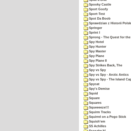
Spooky Castle
Sport Goofy
Sport-Test
Spot Da Boob
Sprawdzian z Historii Polsk
Springer
Sprint I
Sprong - The Quest for the
Spy Hotel
Spy Hunter
Spy Master
Spy Plane
Spy Plane II
Spy Strikes Back, The
Spy vs Spy
Spy vs Spy - Arctic Antics
Spy vs Spy - The Island Ca
Spycat
Spy's Demise
Sqoid
Square
Squares
Squeeeeze!!!
Squirm Tracks
Squirrel on a Pogo Stick
Squish'em
SS Achilles
Sssnake It!