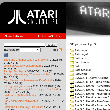
Nowinki/News
Archiwum/Archive
685
gier w katalogu
S
:
Translate to
RSS
Sabotage
Sabotage!
Saboteur
Spotkanie z demosceną #9: STeel/Tori
z 2026-08-
Saddleman
07 20:49 (8)
Letnia edycja Silly Venture 2026
z 2026-07-31
Safe
15:41 (38)
Safe Cracker
Pamięci Jurgiego
z 2026-07-21 12:42 (1)
Safryland
Sceny z demosceny #7: opowiada SuN
z 2026-07-
19 15:24 (2)
S.A.G.A. I - Adventureland
Atari Muzeum w Poznaniu na KWAS #40
z 2026-
S.A.G.A. II - La Tulipe Noire
07-16 16:10 (4)
S.A.G.A. No. 01 - Adventur
Nie żyje kolega Pecuś
z 2026-07-13 18:00 (30)
Sceny z demosceny #7 - Grzegorz "Sun" Żyła
z
S.A.G.A. No. 02 - Pirate Ad
2026-07-12 17:29 (12)
S.A.G.A. No. 03 - Mission I
Lost Party 2026 nadchodzi
z 2026-07-08 15:28
S.A.G.A. No. 04 - Voodoo C
(23)
Pan Zenon i Atari na KWAS #40
z 2026-07-07 13:25
S.A.G.A. No. 05 - The Coun
(7)
S.A.G.A. No. 06 - Strange 
Spotkanie z redakcją "The Voice"
z 2026-07-04
S.A.G.A. No. 13 - The Sorce
07:42 (9)