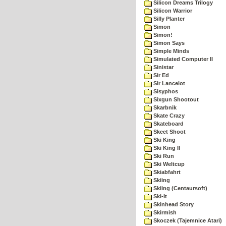
Silicon Dreams Trilogy
Silicon Warrior
Silly Planter
Simon
Simon!
Simon Says
Simple Minds
Simulated Computer II
Sinistar
Sir Ed
Sir Lancelot
Sisyphos
Sixgun Shootout
Skarbnik
Skate Crazy
Skateboard
Skeet Shoot
Ski King
Ski King II
Ski Run
Ski Weltcup
Skiabfahrt
Skiing
Skiing (Centaursoft)
Ski-It
Skinhead Story
Skirmish
Skoczek (Tajemnice Atari)