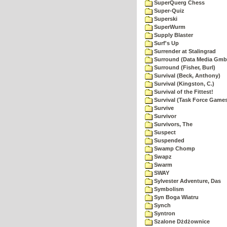
SuperQuerg Chess
Super-Quiz
Superski
SuperWurm
Supply Blaster
Surf's Up
Surrender at Stalingrad
Surround (Data Media Gmb
Surround (Fisher, Burl)
Survival (Beck, Anthony)
Survival (Kingston, C.)
Survival of the Fittest!
Survival (Task Force Game
Survive
Survivor
Survivors, The
Suspect
Suspended
Swamp Chomp
Swapz
Swarm
SWAY
Sylvester Adventure, Das
Symbolism
Syn Boga Wiatru
Synch
Syntron
Szalone Dżdżownice