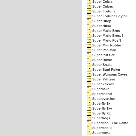
Super Cobra
Super Cubes
Super Fortuna
Super Fortuna Edytor
Super Huey
Super Husa
Super Mario Bros
Super Mario Bros. 3
Super Mario Pos 3
Super Mini Robbo
Super Pac-Man
Super Puzzler
Super Rover
Super Snake
Super Stud Poker
Super Wumpus Caves
Super Yahtsee
Super Zaxxon
Superballe
Superchase!
Supereversion
Superfly 1k
Superfly 1k+
Superfly XL
Superfrogs
Superman - The Game
Superman III
Supernova