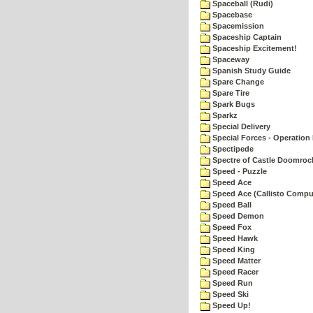
Spaceball (Rudi)
Spacebase
Spacemission
Spaceship Captain
Spaceship Excitement!
Spaceway
Spanish Study Guide
Spare Change
Spare Tire
Spark Bugs
Sparkz
Special Delivery
Special Forces - Operation 
Spectipede
Spectre of Castle Doomroc
Speed - Puzzle
Speed Ace
Speed Ace (Callisto Compu
Speed Ball
Speed Demon
Speed Fox
Speed Hawk
Speed King
Speed Matter
Speed Racer
Speed Run
Speed Ski
Speed Up!