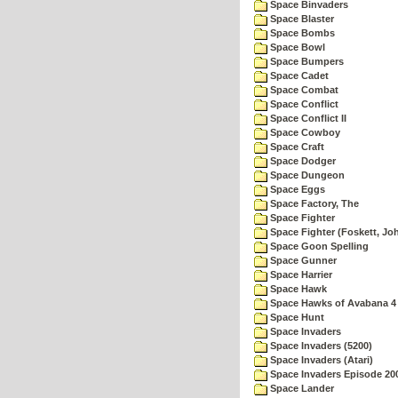
Space Binvaders
Space Blaster
Space Bombs
Space Bowl
Space Bumpers
Space Cadet
Space Combat
Space Conflict
Space Conflict II
Space Cowboy
Space Craft
Space Dodger
Space Dungeon
Space Eggs
Space Factory, The
Space Fighter
Space Fighter (Foskett, Jo
Space Goon Spelling
Space Gunner
Space Harrier
Space Hawk
Space Hawks of Avabana 4
Space Hunt
Space Invaders
Space Invaders (5200)
Space Invaders (Atari)
Space Invaders Episode 20
Space Lander