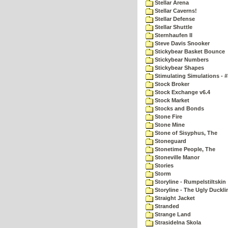
Stellar Arena
Stellar Caverns!
Stellar Defense
Stellar Shuttle
Sternhaufen II
Steve Davis Snooker
Stickybear Basket Bounce
Stickybear Numbers
Stickybear Shapes
Stimulating Simulations - #
Stock Broker
Stock Exchange v6.4
Stock Market
Stocks and Bonds
Stone Fire
Stone Mine
Stone of Sisyphus, The
Stoneguard
Stonetime People, The
Stoneville Manor
Stories
Storm
Storyline - Rumpelstiltskin
Storyline - The Ugly Duckli
Straight Jacket
Stranded
Strange Land
Strasidelna Skola