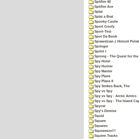
Spitfire 40
Spitfire Ace
Splat
Splat a Brat
Spooky Castle
Sport Goofy
Sport-Test
Spot Da Boob
Sprawdzian z Historii Polsk
Springer
Sprint I
Sprong - The Quest for the
Spy Hotel
Spy Hunter
Spy Master
Spy Plane
Spy Plane II
Spy Strikes Back, The
Spy vs Spy
Spy vs Spy - Arctic Antics
Spy vs Spy - The Island Ca
Spycat
Spy's Demise
Sqoid
Square
Squares
Squeeeeze!!!
Squirm Tracks