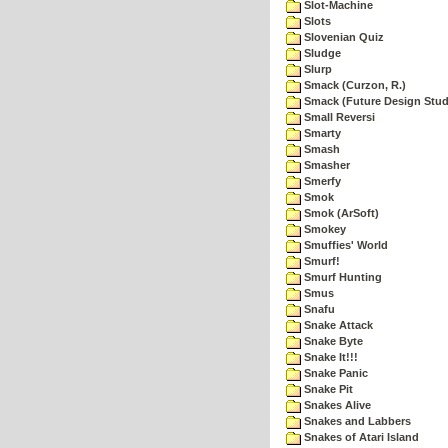
Slot-Machine
Slots
Slovenian Quiz
Sludge
Slurp
Smack (Curzon, R.)
Smack (Future Design Stud
Small Reversi
Smarty
Smash
Smasher
Smerfy
Smok
Smok (ArSoft)
Smokey
Smuffies' World
Smurf!
Smurf Hunting
Smus
Snafu
Snake Attack
Snake Byte
Snake It!!!
Snake Panic
Snake Pit
Snakes Alive
Snakes and Labbers
Snakes of Atari Island