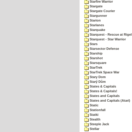
Starfire Warrior
Stargate
Stargate Courier
Stargunner
Starion
Starlanes
Starquake
Starquest - Rescue at Rigel
Starquest - Star Warrior
Stars
Starsector Defense
Starship
Starshot
Starsquare
StarTrek
StarTrek Space War
Stary Dom
Starý Dům
States & Capitals
States & Capitals!
States and Capitals
States and Capitals (Atari)
Static
Stationfall
Statki
Stealth
Steeple Jack
Stellar