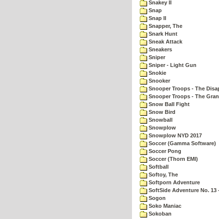
Snakey II
Snap
Snap II
Snapper, The
Snark Hunt
Sneak Attack
Sneakers
Sniper
Sniper - Light Gun
Snokie
Snooker
Snooper Troops - The Disa
Snooper Troops - The Gran
Snow Ball Fight
Snow Bird
Snowball
Snowplow
Snowplow NYD 2017
Soccer (Gamma Software)
Soccer Pong
Soccer (Thorn EMI)
Softball
Softoy, The
Softporn Adventure
SoftSide Adventure No. 13 
Sogon
Soko Maniac
Sokoban