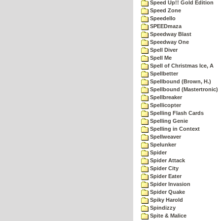
Speed Up!! Gold Edition
Speed Zone
Speedello
SPEEDmaza
Speedway Blast
Speedway One
Spell Diver
Spell Me
Spell of Christmas Ice, A
Spellbetter
Spellbound (Brown, H.)
Spellbound (Mastertronic)
Spellbreaker
Spellicopter
Spelling Flash Cards
Spelling Genie
Spelling in Context
Spellweaver
Spelunker
Spider
Spider Attack
Spider City
Spider Eater
Spider Invasion
Spider Quake
Spiky Harold
Spindizzy
Spite & Malice