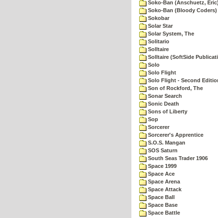
Soko-Ban (Anschuetz, Eric
Soko-Ban (Bloody Coders)
Sokobar
Solar Star
Solar System, The
Solitario
Solltaire
Solltaire (SoftSide Publicat
Solo
Solo Flight
Solo Flight - Second Editio
Son of Rockford, The
Sonar Search
Sonic Death
Sons of Liberty
Sop
Sorcerer
Sorcerer's Apprentice
S.O.S. Mangan
SOS Saturn
South Seas Trader 1906
Space 1999
Space Ace
Space Arena
Space Attack
Space Ball
Space Base
Space Battle