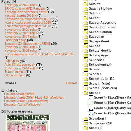
Poradniki
Satalite
Nowe gry w 2026 roku
(1)
SFX-Engine w MAD Pascalu
(3)
Satan's Hollow
Narzędzie do tworzenia scrolli
(12)
Satellite
Kartridż Sparta DOS X
(6)
Saucer
Usprawnienia magnetofonu XC12
(12)
Konserwacja stacji dysków 1050
(19)
Saucer Adventure
Konserwacja magnetofonu XC12
(15)
Saucer Formation
Nowe gry w 2020 roku
(2)
Saucer Launch
Nowe gry w 2019 roku
(35)
Nowe gry w 2017 roku
(3)
Saucerian
Larek pokazuje
(40)
Savage Pond
Emulacja ZX Spectrum na VBXE
(26)
Schach
Nowe gry w 2016 roku
(7)
Nowe gry w 2015 roku
(4)
Schatz-Hoehle
Partycjonowanie karty SIDE (APT/FAT16/FAT32)
Schatzjaeger
(1)
Schooner
BMPVIEW
(34)
Atari ST dla opornych
(75)
Schreckenstein
Nowe gry w 2014 roku
(19)
Sciana
Tritone engine
(11)
Scooter
QChan Engine
(6)
Scorch build 110
nowsze
starsze
Scorch (Miko)
Scorch (SoftScan)
Emulatory
Score 4
Emulator Atari800Win
Score 4 (19xx)(Henry Kat
Emulator Atari800Win PLus 4.0 (Windows)
Emulator Atari++ (multiplatform)
Score 4 (19xx)(Henry Ka
Emulator Altirra (Windows)
Score 4 (19xx)(Henry Kat
Biblioteka Atarowca
Score 4 (19xx)(Henry Ka
Scorpions!
Scorpions v2.0
Scrabble