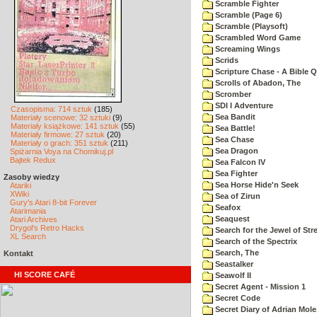
Scramble Fighter
Scramble (Page 6)
Scramble (Playsoft)
Scrambled Word Game
Screaming Wings
Scrids
Scripture Chase - A Bible Q
Scrolls of Abadon, The
Scromber
SDI I Adventure
Czasopisma: 714 sztuk
(185)
Sea Bandit
Materiały scenowe: 32 sztuki
(9)
Materiały książkowe: 141 sztuk
(55)
Sea Battle!
Materiały firmowe: 27 sztuk
(20)
Sea Chase
Materiały o grach: 351 sztuk
(211)
Sea Dragon
Spiżarnia Voya na Chomikuj.pl
Bajtek Redux
Sea Falcon IV
Sea Fighter
Zasoby wiedzy
Sea Horse Hide'n Seek
Atariki
XWiki
Sea of Zirun
Gury's Atari 8-bit Forever
Seafox
Atarimania
Seaquest
Atari Archives
Drygol's Retro Hacks
Search for the Jewel of Str
XL Search
Search of the Spectrix
Search, The
Kontakt
Seastalker
HI SCORE CAFÉ
Seawolf II
Secret Agent - Mission 1
Secret Code
Secret Diary of Adrian Mole