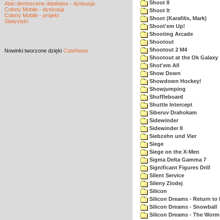
Shoot II
Atari demoscene database - dyskusja
Colony Mobile - dyskusja
Shoot It
Colony Mobile - projekt
Shoot (Karafilis, Mark)
Statystyki
Shoot'em Up!
Shooting Arcade
Shootout
Shootout 2 M4
Nowinki
tworzone dzięki
CuteNews
Shootout at the Ok Galaxy
Shot'em All
Show Down
Showdown Hockey!
Showjumping
Shuffleboard
Shuttle Intercept
Siberuv Drahokam
Sidewinder
Sidewinder II
Siebzehn und Vier
Siege
Siege on the X-Men
Sigma Delta Gamma 7
Significant Figures Drill
Silent Service
Sileny Zlodej
Silicon
Silicon Dreams - Return to
Silicon Dreams - Snowball
Silicon Dreams - The Worm 