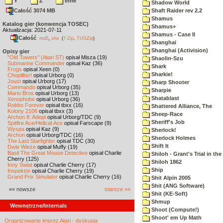
Y
Z
inne
Shadow World
Całość 3074 MB
Shaft Raider rev 2.2
Shamus
Katalog gier (konwencja TOSEC)
Shamus+
Aktualizacja: 2021-07-11
Shamus - Case II
Całość
,
md5
sha
(
7-Zip
,
TUGZip
)
Shanghai
Shanghai (Activision)
Opisy gier
"Old Towers" (Atari ST)
opisał Misza (19)
Shaolin-Szu
Submarine Commander
opisał Kaz (36)
Shark
Frogs
opisał Xeen (0)
Sharkie!
Choplifter!
opisał Urborg (0)
Joust
opisał Urborg (17)
Sharp Shooter
Commando
opisał Urborg (35)
Sharpie
Mario Bros
opisał Urborg (13)
Shatablast
Xenophobe
opisał Urborg (36)
Robbo Forever
opisał tbxx (16)
Shattered Alliance, The
Kolony 2106
opisał tbxx (3)
Sheep-Race
Archon II: Adept
opisał Urborg/TDC (9)
Sheriff's Job
Spitfire Ace/Hellcat Ace
opisał Farscape (9)
Wyspa
opisał Kaz (9)
Sherlock!
Archon
opisał Urborg/TDC (16)
Sherlock Holmes
The Last Starfighter
opisał TDC (30)
Shift It
Dwie Wieże
opisał Muffy (19)
Basil The Great Mouse Detective
opisał Charlie
Shiloh - Grant's Trial in th
Cherry (125)
Shiloh 1862
Inny Świat
opisał Charlie Cherry (17)
Ship
Inspektor
opisał Charlie Cherry (19)
Grand Prix Simulator
opisał Charlie Cherry (16)
Shit Alpin 2005
Shit (ANG Software)
«« nowsze
starsze »»
Shit (KE-Soft)
Shmup
Wewnętrzne/Internals
Shoot (Compute!)
Shoot' em Up Math
Organizowanie imprez Atari - dyskusja