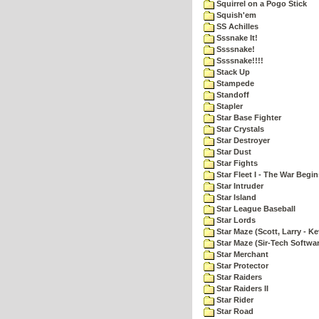
Squirrel on a Pogo Stick
Squish'em
SS Achilles
Sssnake It!
Ssssnake!
Ssssnake!!!!
Stack Up
Stampede
Standoff
Stapler
Star Base Fighter
Star Crystals
Star Destroyer
Star Dust
Star Fights
Star Fleet I - The War Begin
Star Intruder
Star Island
Star League Baseball
Star Lords
Star Maze (Scott, Larry - Ke
Star Maze (Sir-Tech Softwa
Star Merchant
Star Protector
Star Raiders
Star Raiders II
Star Rider
Star Road