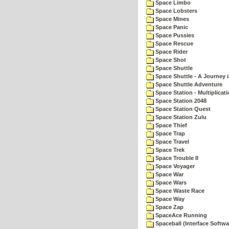
Space Limbo
Space Lobsters
Space Mines
Space Panic
Space Pussies
Space Rescue
Space Rider
Space Shot
Space Shuttle
Space Shuttle - A Journey 
Space Shuttle Adventure
Space Station - Multiplicat
Space Station 2048
Space Station Quest
Space Station Zulu
Space Thief
Space Trap
Space Travel
Space Trek
Space Trouble II
Space Voyager
Space War
Space Wars
Space Waste Race
Space Way
Space Zap
SpaceAce Running
Spaceball (Interface Softwa