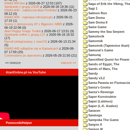
KWAS #40 live
z 2026-06-27 12:53 (167)
Saga of Erik the Viking, Th
Spotkanie z grupą USSR
z 2026-06-26 19:36 (11)
Sagi 1
KWAS #40 - zabierzcie Atari Portfolio!
z 2026-06-23
Salmon Run
08:12 (0)
KWAS #40 - naprawa retrosprzętu
z 2026-06-21
Sam Doma
17:15 (1)
Sam Doma II
Sceny z demosceny #7 z Bigerem i MBR
z 2026-
Same Game
06-19 22:08 (0)
Atari Floppy Image Toolkit
z 2026-06-17 13:51 (9)
Sammy the Sea Serpent
Spotkanie online z grupą LST
z 2026-06-16 16:32
Samolocik
(17)
Samotnik
Recoil zintegrowany z macOS
z 2026-06-13 21:34
(5)
Samotnik (Tajemnice Atari)
KWAS #40 odbędzie się w Katowicach
z 2026-06-
Samurai's Game
07 17:59 (25)
Samuraj
Commodore po atarowsku
z 2026-05-28 21:50 (21)
Sanctified Quest for Power
«« nowsze
starsze »»
Sands of Egypt, The
Sands of Mars, The
AtariOnline.pl na YouTube
Sandy
Sandy v3.2
Santa Paravia en Fiumacci
Santa's Grotto
Santa's Revenge
Saper Konstruktor
Saper (Latimus)
Saper (L.K. Avalon)
Saracen
Saratoga
Sarepska The Game
Pomocnik/Helper
Sargon II
Sargon III