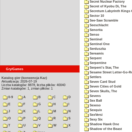
Secret Nuclear Factory
Secret of Kyobu Di, The
Secretum Labyrinth Kings 
Sector 10
See-Saw Scramble
Seeschlacht
Senorita
Senso
Sentinel
Sentinel One
Serduszka
Sereamis
Serpent
Serpentine
Serpent's Star, The
Gry/Games
Sesame Street Letter-Go-
Settlers
Katalog gier (konwencja Kaz)
Aktualizacja: 2026-07-19
Seven Card Stud
Liczba katalogów: 8878, liczba plików: 40040
Seven Cities of Gold
Zmian katalogów: 1, zmian plików: 1
Seven Skulls, The
Sevens
0-9
A
B
C
D
Sex Ball
E
F
G
H
I
Sexeso
Sexquix
J
K
L
M
N
SexVersi
O
P
Q
R
S
Sexy Six
Shadow Hawk One
T
U
V
W
X
Shadow of the Beast