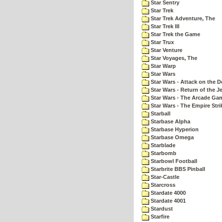
Star Sentry
Star Trek
Star Trek Adventure, The
Star Trek III
Star Trek the Game
Star Trux
Star Venture
Star Voyages, The
Star Warp
Star Wars
Star Wars - Attack on the D
Star Wars - Return of the Je
Star Wars - The Arcade Ga
Star Wars - The Empire Str
Starball
Starbase Alpha
Starbase Hyperion
Starbase Omega
Starblade
Starbomb
Starbowl Football
Starbrite BBS Pinball
Star-Castle
Starcross
Stardate 4000
Stardate 4001
Stardust
Starfire