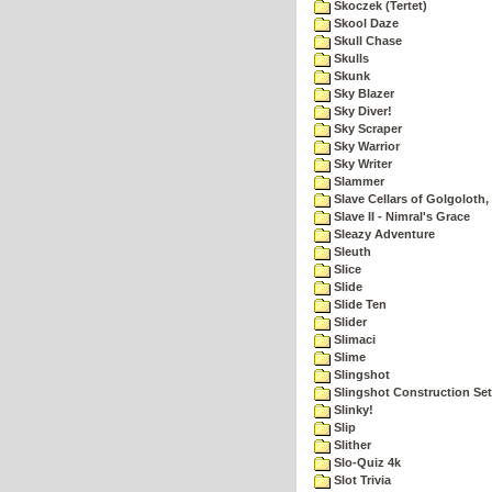
Skoczek (Tertet)
Skool Daze
Skull Chase
Skulls
Skunk
Sky Blazer
Sky Diver!
Sky Scraper
Sky Warrior
Sky Writer
Slammer
Slave Cellars of Golgoloth,
Slave II - Nimral's Grace
Sleazy Adventure
Sleuth
Slice
Slide
Slide Ten
Slider
Slimaci
Slime
Slingshot
Slingshot Construction Set
Slinky!
Slip
Slither
Slo-Quiz 4k
Slot Trivia