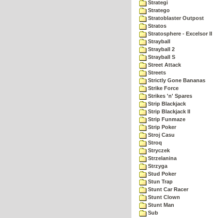
Strategi
Stratego
Stratoblaster Outpost
Stratos
Stratosphere - Excelsor II
Strayball
Strayball 2
Strayball S
Street Attack
Streets
Strictly Gone Bananas
Strike Force
Strikes 'n' Spares
Strip Blackjack
Strip Blackjack II
Strip Funmaze
Strip Poker
Stroj Casu
Stroq
Stryczek
Strzelanina
Strzyga
Stud Poker
Stun Trap
Stunt Car Racer
Stunt Clown
Stunt Man
Sub