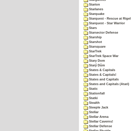
Starion
Starlanes
Starquake
Starquest - Rescue at Rigel
Starquest - Star Warrior
Stars
Starsector Defense
Starship
Starshot
Starsquare
StarTrek
StarTrek Space War
Stary Dom
Starý Dům
States & Capitals
States & Capitals!
States and Capitals
States and Capitals (Atari)
Static
Stationfall
Statki
Stealth
Steeple Jack
Stellar
Stellar Arena
Stellar Caverns!
Stellar Defense
Stellar Shuttle