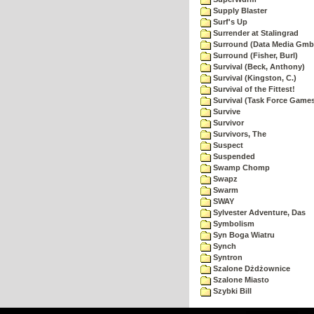
Supply Blaster
Surf's Up
Surrender at Stalingrad
Surround (Data Media Gmb
Surround (Fisher, Burl)
Survival (Beck, Anthony)
Survival (Kingston, C.)
Survival of the Fittest!
Survival (Task Force Game
Survive
Survivor
Survivors, The
Suspect
Suspended
Swamp Chomp
Swapz
Swarm
SWAY
Sylvester Adventure, Das
Symbolism
Syn Boga Wiatru
Synch
Syntron
Szalone Dżdżownice
Szalone Miasto
Szybki Bill