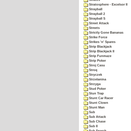
Stratosphere - Excelsor II
Strayball
Strayball 2
Strayball S
Street Attack
Streets
Strictly Gone Bananas
Strike Force
Strikes 'n' Spares
Strip Blackjack
Strip Blackjack II
Strip Funmaze
Strip Poker
Stroj Casu
Stroq
Stryczek
Strzelanina
Strzyga
Stud Poker
Stun Trap
Stunt Car Racer
Stunt Clown
Stunt Man
Sub
Sub Attack
Sub Chase
Sub II
Sub Search