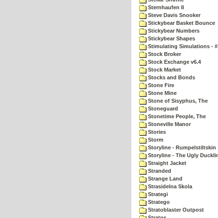
Sternhaufen II
Steve Davis Snooker
Stickybear Basket Bounce
Stickybear Numbers
Stickybear Shapes
Stimulating Simulations - #
Stock Broker
Stock Exchange v6.4
Stock Market
Stocks and Bonds
Stone Fire
Stone Mine
Stone of Sisyphus, The
Stoneguard
Stonetime People, The
Stoneville Manor
Stories
Storm
Storyline - Rumpelstiltskin
Storyline - The Ugly Duckli
Straight Jacket
Stranded
Strange Land
Strasidelna Skola
Strategi
Stratego
Stratoblaster Outpost
Stratos