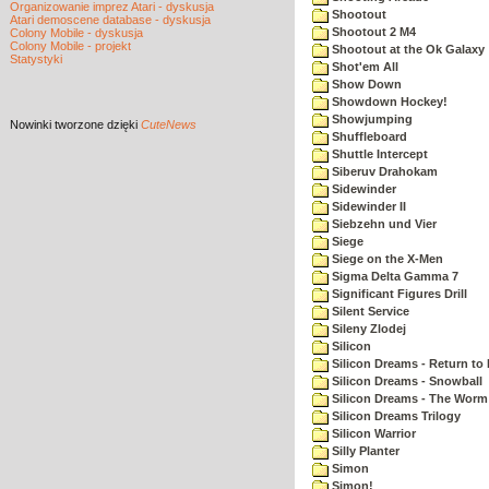
Organizowanie imprez Atari - dyskusja
Shootout
Atari demoscene database - dyskusja
Shootout 2 M4
Colony Mobile - dyskusja
Colony Mobile - projekt
Shootout at the Ok Galaxy
Statystyki
Shot'em All
Show Down
Showdown Hockey!
Showjumping
Nowinki
tworzone dzięki
CuteNews
Shuffleboard
Shuttle Intercept
Siberuv Drahokam
Sidewinder
Sidewinder II
Siebzehn und Vier
Siege
Siege on the X-Men
Sigma Delta Gamma 7
Significant Figures Drill
Silent Service
Sileny Zlodej
Silicon
Silicon Dreams - Return to
Silicon Dreams - Snowball
Silicon Dreams - The Worm 
Silicon Dreams Trilogy
Silicon Warrior
Silly Planter
Simon
Simon!