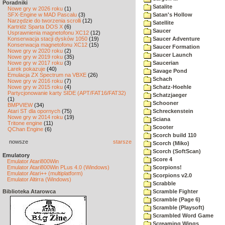
Poradniki
Satalite
Nowe gry w 2026 roku
(1)
SFX-Engine w MAD Pascalu
(3)
Satan's Hollow
Narzędzie do tworzenia scrolli
(12)
Satellite
Kartridż Sparta DOS X
(6)
Saucer
Usprawnienia magnetofonu XC12
(12)
Konserwacja stacji dysków 1050
(19)
Saucer Adventure
Konserwacja magnetofonu XC12
(15)
Saucer Formation
Nowe gry w 2020 roku
(2)
Saucer Launch
Nowe gry w 2019 roku
(35)
Nowe gry w 2017 roku
(3)
Saucerian
Larek pokazuje
(40)
Savage Pond
Emulacja ZX Spectrum na VBXE
(26)
Schach
Nowe gry w 2016 roku
(7)
Nowe gry w 2015 roku
(4)
Schatz-Hoehle
Partycjonowanie karty SIDE (APT/FAT16/FAT32)
Schatzjaeger
(1)
Schooner
BMPVIEW
(34)
Atari ST dla opornych
(75)
Schreckenstein
Nowe gry w 2014 roku
(19)
Sciana
Tritone engine
(11)
Scooter
QChan Engine
(6)
Scorch build 110
nowsze
starsze
Scorch (Miko)
Scorch (SoftScan)
Emulatory
Score 4
Emulator Atari800Win
Emulator Atari800Win PLus 4.0 (Windows)
Scorpions!
Emulator Atari++ (multiplatform)
Scorpions v2.0
Emulator Altirra (Windows)
Scrabble
Biblioteka Atarowca
Scramble Fighter
Scramble (Page 6)
Scramble (Playsoft)
Scrambled Word Game
Screaming Wings