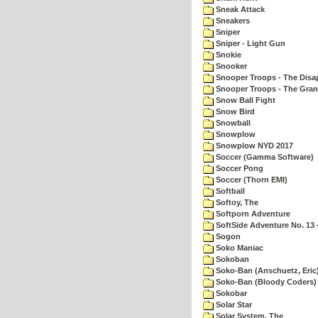
Sneak Attack
Sneakers
Sniper
Sniper - Light Gun
Snokie
Snooker
Snooper Troops - The Disa
Snooper Troops - The Gran
Snow Ball Fight
Snow Bird
Snowball
Snowplow
Snowplow NYD 2017
Soccer (Gamma Software)
Soccer Pong
Soccer (Thorn EMI)
Softball
Softoy, The
Softporn Adventure
SoftSide Adventure No. 13 
Sogon
Soko Maniac
Sokoban
Soko-Ban (Anschuetz, Eric
Soko-Ban (Bloody Coders)
Sokobar
Solar Star
Solar System, The