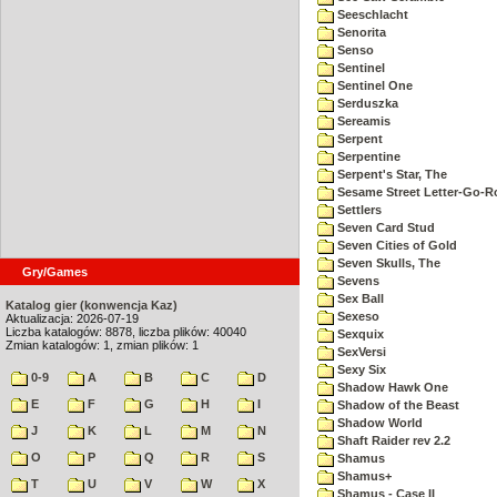
Seeschlacht
Senorita
Senso
Sentinel
Sentinel One
Serduszka
Sereamis
Serpent
Serpentine
Serpent's Star, The
Sesame Street Letter-Go-
Settlers
Seven Card Stud
Seven Cities of Gold
Seven Skulls, The
Gry/Games
Sevens
Sex Ball
Katalog gier (konwencja Kaz)
Sexeso
Aktualizacja: 2026-07-19
Liczba katalogów: 8878, liczba plików: 40040
Sexquix
Zmian katalogów: 1, zmian plików: 1
SexVersi
Sexy Six
0-9
A
B
C
D
Shadow Hawk One
E
F
G
H
I
Shadow of the Beast
Shadow World
J
K
L
M
N
Shaft Raider rev 2.2
O
P
Q
R
S
Shamus
Shamus+
T
U
V
W
X
Shamus - Case II