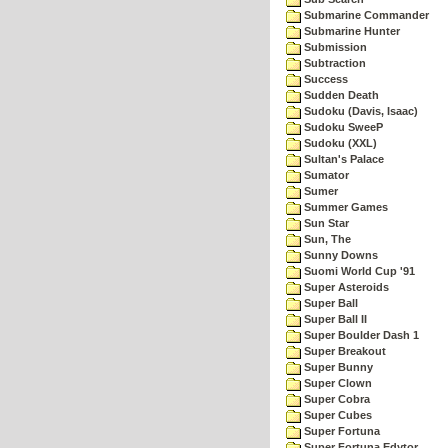
Submarine Commander
Submarine Hunter
Submission
Subtraction
Success
Sudden Death
Sudoku (Davis, Isaac)
Sudoku SweeP
Sudoku (XXL)
Sultan's Palace
Sumator
Sumer
Summer Games
Sun Star
Sun, The
Sunny Downs
Suomi World Cup '91
Super Asteroids
Super Ball
Super Ball II
Super Boulder Dash 1
Super Breakout
Super Bunny
Super Clown
Super Cobra
Super Cubes
Super Fortuna
Super Fortuna Edytor