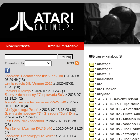
Nowinki/News
Archiwum/Archive
685
gier w katalogu
S
:
Translate to
RSS
Sabotage
Sabotage!
Saboteur
Spotkanie z demosceną #9: STeel/Tori
z 2026-08-
Saddleman
07 20:49 (13)
Letnia edycja Silly Venture 2026
z 2026-07-31
Safe
15:41 (38)
Safe Cracker
Pamięci Jurgiego
z 2026-07-21 12:42 (1)
Safryland
Sceny z demosceny #7: opowiada SuN
z 2026-07-
19 15:24 (2)
S.A.G.A. I - Adventureland
Atari Muzeum w Poznaniu na KWAS #40
z 2026-
S.A.G.A. II - La Tulipe Noire
07-16 16:10 (4)
S.A.G.A. No. 01 - Adventur
Nie żyje kolega Pecuś
z 2026-07-13 18:00 (30)
Sceny z demosceny #7 - Grzegorz "Sun" Żyła
z
S.A.G.A. No. 02 - Pirate Ad
2026-07-12 17:29 (12)
S.A.G.A. No. 03 - Mission I
Lost Party 2026 nadchodzi
z 2026-07-08 15:28
S.A.G.A. No. 04 - Voodoo C
(23)
Pan Zenon i Atari na KWAS #40
z 2026-07-07 13:25
S.A.G.A. No. 05 - The Coun
(7)
S.A.G.A. No. 06 - Strange 
Spotkanie z redakcją "The Voice"
z 2026-07-04
S.A.G.A. No. 13 - The Sorce
07:42 (9)