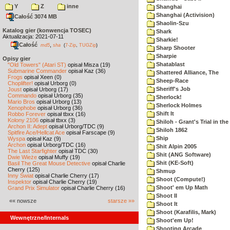
Y
Z
inne
Shanghai
Shanghai (Activision)
Całość 3074 MB
Shaolin-Szu
Katalog gier (konwencja TOSEC)
Shark
Aktualizacja: 2021-07-11
Sharkie!
Całość
,
md5
sha
(
7-Zip
,
TUGZip
)
Sharp Shooter
Sharpie
Opisy gier
Shatablast
"Old Towers" (Atari ST)
opisał Misza (19)
Submarine Commander
opisał Kaz (36)
Shattered Alliance, The
Frogs
opisał Xeen (0)
Sheep-Race
Choplifter!
opisał Urborg (0)
Sheriff's Job
Joust
opisał Urborg (17)
Commando
opisał Urborg (35)
Sherlock!
Mario Bros
opisał Urborg (13)
Sherlock Holmes
Xenophobe
opisał Urborg (36)
Shift It
Robbo Forever
opisał tbxx (16)
Kolony 2106
opisał tbxx (3)
Shiloh - Grant's Trial in th
Archon II: Adept
opisał Urborg/TDC (9)
Shiloh 1862
Spitfire Ace/Hellcat Ace
opisał Farscape (9)
Ship
Wyspa
opisał Kaz (9)
Archon
opisał Urborg/TDC (16)
Shit Alpin 2005
The Last Starfighter
opisał TDC (30)
Shit (ANG Software)
Dwie Wieże
opisał Muffy (19)
Shit (KE-Soft)
Basil The Great Mouse Detective
opisał Charlie
Cherry (125)
Shmup
Inny Świat
opisał Charlie Cherry (17)
Shoot (Compute!)
Inspektor
opisał Charlie Cherry (19)
Shoot' em Up Math
Grand Prix Simulator
opisał Charlie Cherry (16)
Shoot II
«« nowsze
starsze »»
Shoot It
Shoot (Karafilis, Mark)
Wewnętrzne/Internals
Shoot'em Up!
Shooting Arcade