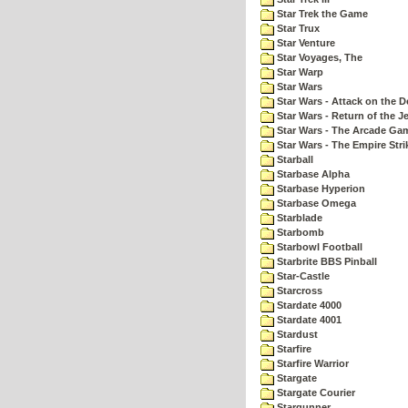
Star Trek the Game
Star Trux
Star Venture
Star Voyages, The
Star Warp
Star Wars
Star Wars - Attack on the D
Star Wars - Return of the Je
Star Wars - The Arcade Ga
Star Wars - The Empire Str
Starball
Starbase Alpha
Starbase Hyperion
Starbase Omega
Starblade
Starbomb
Starbowl Football
Starbrite BBS Pinball
Star-Castle
Starcross
Stardate 4000
Stardate 4001
Stardust
Starfire
Starfire Warrior
Stargate
Stargate Courier
Stargunner