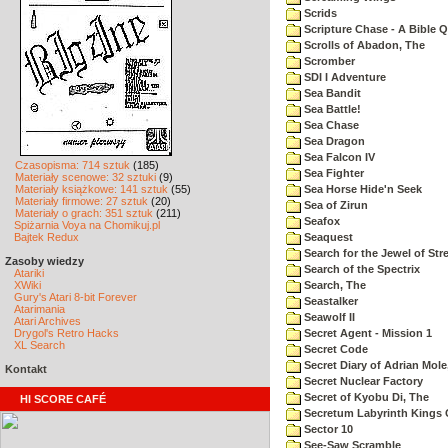
Scrids
Scripture Chase - A Bible Q
Scrolls of Abadon, The
Scromber
SDI I Adventure
Sea Bandit
Sea Battle!
Sea Chase
Sea Dragon
Sea Falcon IV
Czasopisma: 714 sztuk
(185)
Sea Fighter
Materiały scenowe: 32 sztuki
(9)
Materiały książkowe: 141 sztuk
(55)
Sea Horse Hide'n Seek
Materiały firmowe: 27 sztuk
(20)
Sea of Zirun
Materiały o grach: 351 sztuk
(211)
Seafox
Spiżarnia Voya na Chomikuj.pl
Bajtek Redux
Seaquest
Search for the Jewel of Str
Zasoby wiedzy
Search of the Spectrix
Atariki
XWiki
Search, The
Gury's Atari 8-bit Forever
Seastalker
Atarimania
Seawolf II
Atari Archives
Drygol's Retro Hacks
Secret Agent - Mission 1
XL Search
Secret Code
Secret Diary of Adrian Mole
Kontakt
Secret Nuclear Factory
Secret of Kyobu Di, The
HI SCORE CAFÉ
Secretum Labyrinth Kings 
Sector 10
See-Saw Scramble