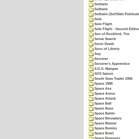
Solitario
Solltaire
Solltaire (SoftSide Publicat
Solo
Solo Flight
Solo Flight - Second Editio
Son of Rockford, The
Sonar Search
Sonic Death
Sons of Liberty
Sop
Sorcerer
Sorcerer's Apprentice
S.O.S. Mangan
SOS Saturn
South Seas Trader 1906
Space 1999
Space Ace
Space Arena
Space Attack
Space Ball
Space Base
Space Battle
Space Binvaders
Space Blaster
Space Bombs
Space Bowl
Space Bumpers