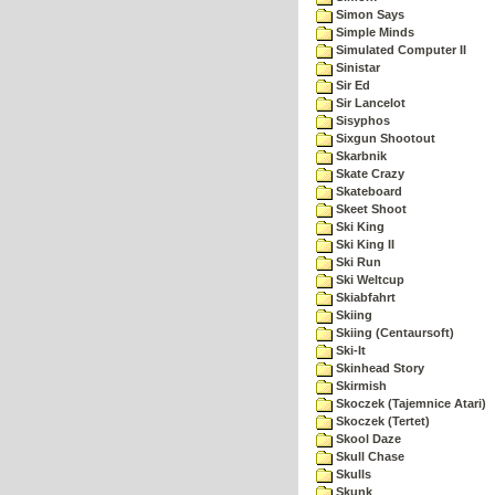
Simon Says
Simple Minds
Simulated Computer II
Sinistar
Sir Ed
Sir Lancelot
Sisyphos
Sixgun Shootout
Skarbnik
Skate Crazy
Skateboard
Skeet Shoot
Ski King
Ski King II
Ski Run
Ski Weltcup
Skiabfahrt
Skiing
Skiing (Centaursoft)
Ski-It
Skinhead Story
Skirmish
Skoczek (Tajemnice Atari)
Skoczek (Tertet)
Skool Daze
Skull Chase
Skulls
Skunk