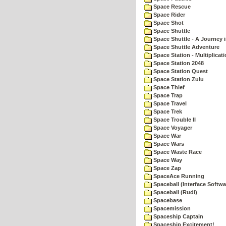
Space Rescue
Space Rider
Space Shot
Space Shuttle
Space Shuttle - A Journey 
Space Shuttle Adventure
Space Station - Multiplicat
Space Station 2048
Space Station Quest
Space Station Zulu
Space Thief
Space Trap
Space Travel
Space Trek
Space Trouble II
Space Voyager
Space War
Space Wars
Space Waste Race
Space Way
Space Zap
SpaceAce Running
Spaceball (Interface Softwa
Spaceball (Rudi)
Spacebase
Spacemission
Spaceship Captain
Spaceship Excitement!