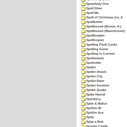
Speedway One
Spell Diver
Spell Me
Spell of Christmas Ice, A
Spellbetter
Spellbound (Brown, H.)
Spellbound (Mastertronic)
Spellbreaker
Spellicopter
Spelling Flash Cards
Spelling Genie
Spelling in Context
Spellweaver
Spelunker
Spider
Spider Attack
Spider City
Spider Eater
Spider Invasion
Spider Quake
Spiky Harold
Spindizzy
Spite & Malice
Spitfire 40
Spitfire Ace
Splat
Splat a Brat
Spooky Castle