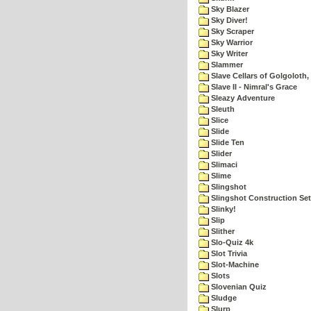
Sky Blazer
Sky Diver!
Sky Scraper
Sky Warrior
Sky Writer
Slammer
Slave Cellars of Golgoloth,
Slave II - Nimral's Grace
Sleazy Adventure
Sleuth
Slice
Slide
Slide Ten
Slider
Slimaci
Slime
Slingshot
Slingshot Construction Set
Slinky!
Slip
Slither
Slo-Quiz 4k
Slot Trivia
Slot-Machine
Slots
Slovenian Quiz
Sludge
Slurp