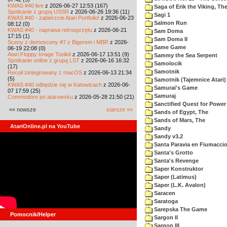
KWAS #40 live
z 2026-06-27 12:53 (167)
Saga of Erik the Viking, Th
Spotkanie z grupą USSR
z 2026-06-26 19:36 (11)
Sagi 1
KWAS #40 - zabierzcie Atari Portfolio!
z 2026-06-23
Salmon Run
08:12 (0)
KWAS #40 - naprawa retrosprzętu
z 2026-06-21
Sam Doma
17:15 (1)
Sam Doma II
Sceny z demosceny #7 z Bigerem i MBR
z 2026-
Same Game
06-19 22:08 (0)
Atari Floppy Image Toolkit
z 2026-06-17 13:51 (9)
Sammy the Sea Serpent
Spotkanie online z grupą LST
z 2026-06-16 16:32
Samolocik
(17)
Samotnik
Recoil zintegrowany z macOS
z 2026-06-13 21:34
(5)
Samotnik (Tajemnice Atari)
KWAS #40 odbędzie się w Katowicach
z 2026-06-
Samurai's Game
07 17:59 (25)
Samuraj
Commodore po atarowsku
z 2026-05-28 21:50 (21)
Sanctified Quest for Power
«« nowsze
starsze »»
Sands of Egypt, The
Sands of Mars, The
AtariOnline.pl na YouTube
Sandy
Sandy v3.2
Santa Paravia en Fiumacci
Santa's Grotto
Santa's Revenge
Saper Konstruktor
Saper (Latimus)
Saper (L.K. Avalon)
Saracen
Saratoga
Sarepska The Game
Pomocnik/Helper
Sargon II
Sargon III