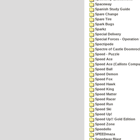
Spaceway
Spanish Study Guide
Spare Change
Spare Tire
Spark Bugs
Sparkz
Special Delivery
Special Forces - Operation 
Spectipede
Spectre of Castle Doomroc
Speed - Puzzle
Speed Ace
Speed Ace (Callisto Compu
Speed Ball
Speed Demon
Speed Fox
Speed Hawk
Speed King
Speed Matter
Speed Racer
Speed Run
Speed Ski
Speed Up!
Speed Up!! Gold Edition
Speed Zone
Speedello
SPEEDmaza
Speedway Blast