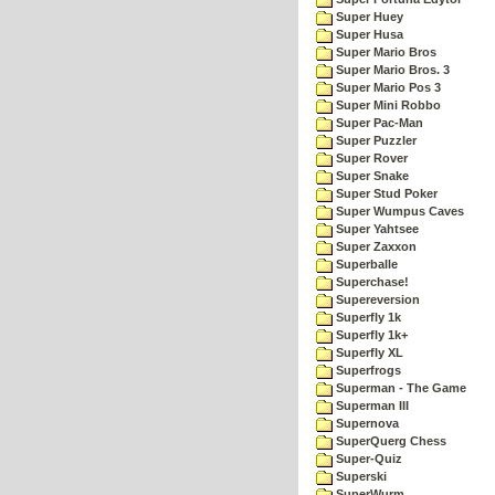
Super Huey
Super Husa
Super Mario Bros
Super Mario Bros. 3
Super Mario Pos 3
Super Mini Robbo
Super Pac-Man
Super Puzzler
Super Rover
Super Snake
Super Stud Poker
Super Wumpus Caves
Super Yahtsee
Super Zaxxon
Superballe
Superchase!
Supereversion
Superfly 1k
Superfly 1k+
Superfly XL
Superfrogs
Superman - The Game
Superman III
Supernova
SuperQuerg Chess
Super-Quiz
Superski
SuperWurm