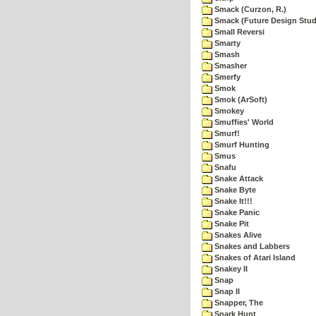
Smack (Curzon, R.)
Smack (Future Design Stud
Small Reversi
Smarty
Smash
Smasher
Smerfy
Smok
Smok (ArSoft)
Smokey
Smuffies' World
Smurf!
Smurf Hunting
Smus
Snafu
Snake Attack
Snake Byte
Snake It!!!
Snake Panic
Snake Pit
Snakes Alive
Snakes and Labbers
Snakes of Atari Island
Snakey II
Snap
Snap II
Snapper, The
Snark Hunt