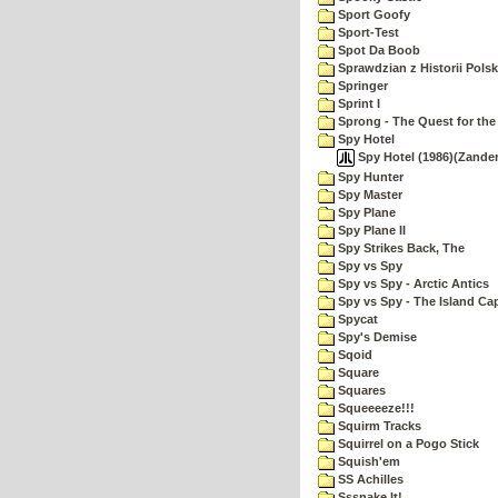
Sport Goofy
Sport-Test
Spot Da Boob
Sprawdzian z Historii Polsk
Springer
Sprint I
Sprong - The Quest for the
Spy Hotel
Spy Hotel (1986)(Zander
Spy Hunter
Spy Master
Spy Plane
Spy Plane II
Spy Strikes Back, The
Spy vs Spy
Spy vs Spy - Arctic Antics
Spy vs Spy - The Island Ca
Spycat
Spy's Demise
Sqoid
Square
Squares
Squeeeeze!!!
Squirm Tracks
Squirrel on a Pogo Stick
Squish'em
SS Achilles
Sssnake It!