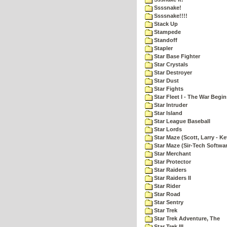
Ssssnake!
Ssssnake!!!!
Stack Up
Stampede
Standoff
Stapler
Star Base Fighter
Star Crystals
Star Destroyer
Star Dust
Star Fights
Star Fleet I - The War Begin
Star Intruder
Star Island
Star League Baseball
Star Lords
Star Maze (Scott, Larry - Ke
Star Maze (Sir-Tech Softwa
Star Merchant
Star Protector
Star Raiders
Star Raiders II
Star Rider
Star Road
Star Sentry
Star Trek
Star Trek Adventure, The
Star Trek III