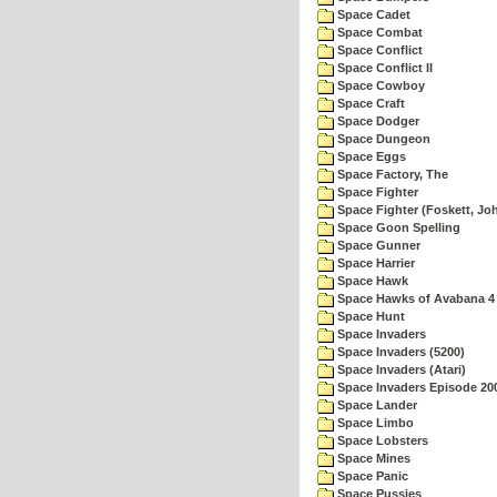
Space Cadet
Space Combat
Space Conflict
Space Conflict II
Space Cowboy
Space Craft
Space Dodger
Space Dungeon
Space Eggs
Space Factory, The
Space Fighter
Space Fighter (Foskett, Jo
Space Goon Spelling
Space Gunner
Space Harrier
Space Hawk
Space Hawks of Avabana 4
Space Hunt
Space Invaders
Space Invaders (5200)
Space Invaders (Atari)
Space Invaders Episode 20
Space Lander
Space Limbo
Space Lobsters
Space Mines
Space Panic
Space Pussies