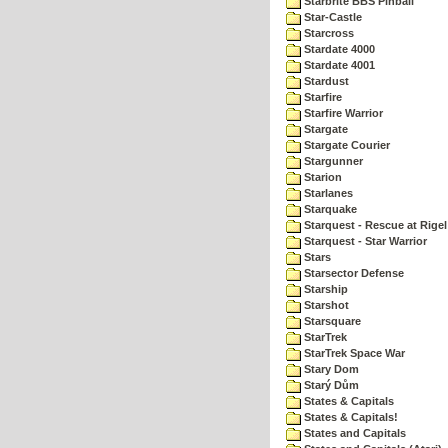
Starbrite BBS Pinball
Star-Castle
Starcross
Stardate 4000
Stardate 4001
Stardust
Starfire
Starfire Warrior
Stargate
Stargate Courier
Stargunner
Starion
Starlanes
Starquake
Starquest - Rescue at Rigel
Starquest - Star Warrior
Stars
Starsector Defense
Starship
Starshot
Starsquare
StarTrek
StarTrek Space War
Stary Dom
Starý Dům
States & Capitals
States & Capitals!
States and Capitals