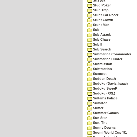
Strzyga
Stud Poker
Stun Trap
Stunt Car Racer
Stunt Clown
Stunt Man
Sub
Sub Attack
Sub Chase
Sub II
Sub Search
Submarine Commander
Submarine Hunter
Submission
Subtraction
Success
Sudden Death
Sudoku (Davis, Isaac)
Sudoku SweeP
Sudoku (XXL)
Sultan's Palace
Sumator
Sumer
Summer Games
Sun Star
Sun, The
Sunny Downs
Suomi World Cup '91