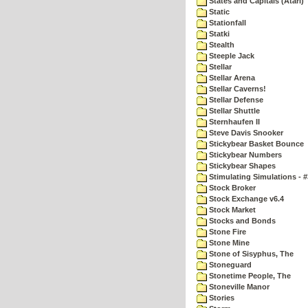
States and Capitals (Atari)
Static
Stationfall
Statki
Stealth
Steeple Jack
Stellar
Stellar Arena
Stellar Caverns!
Stellar Defense
Stellar Shuttle
Sternhaufen II
Steve Davis Snooker
Stickybear Basket Bounce
Stickybear Numbers
Stickybear Shapes
Stimulating Simulations - #
Stock Broker
Stock Exchange v6.4
Stock Market
Stocks and Bonds
Stone Fire
Stone Mine
Stone of Sisyphus, The
Stoneguard
Stonetime People, The
Stoneville Manor
Stories