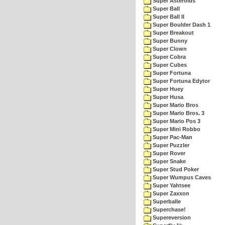
Super Asteroids
Super Ball
Super Ball II
Super Boulder Dash 1
Super Breakout
Super Bunny
Super Clown
Super Cobra
Super Cubes
Super Fortuna
Super Fortuna Edytor
Super Huey
Super Husa
Super Mario Bros
Super Mario Bros. 3
Super Mario Pos 3
Super Mini Robbo
Super Pac-Man
Super Puzzler
Super Rover
Super Snake
Super Stud Poker
Super Wumpus Caves
Super Yahtsee
Super Zaxxon
Superballe
Superchase!
Supereversion