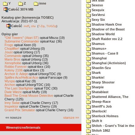
Sex Ball
Y
Z
inne
Sexeso
Całość 3074 MB
Sexquix
SexVersi
Katalog gier (konwencja TOSEC)
Sexy Six
Aktualizacja: 2021-07-11
Shadow Hawk One
Całość
,
md5
sha
(
7-Zip
,
TUGZip
)
Shadow of the Beast
Opisy gier
Shadow World
"Old Towers" (Atari ST)
opisał Misza (19)
Shaft Raider rev 2.2
Submarine Commander
opisał Kaz (36)
Shamus
Frogs
opisał Xeen (0)
Choplifter!
opisał Urborg (0)
Shamus+
Joust
opisał Urborg (17)
Shamus - Case II
Commando
opisał Urborg (35)
Shanghai
Mario Bros
opisał Urborg (13)
Xenophobe
opisał Urborg (36)
Shanghai (Activision)
Robbo Forever
opisał tbxx (16)
Shaolin-Szu
Kolony 2106
opisał tbxx (3)
Shark
Archon II: Adept
opisał Urborg/TDC (9)
Spitfire Ace/Hellcat Ace
opisał Farscape (9)
Sharkie!
Wyspa
opisał Kaz (9)
Sharp Shooter
Archon
opisał Urborg/TDC (16)
Sharpie
The Last Starfighter
opisał TDC (30)
Dwie Wieże
opisał Muffy (19)
Shatablast
Basil The Great Mouse Detective
opisał Charlie
Shattered Alliance, The
Cherry (125)
Sheep-Race
Inny Świat
opisał Charlie Cherry (17)
Inspektor
opisał Charlie Cherry (19)
Sheriff's Job
Grand Prix Simulator
opisał Charlie Cherry (16)
Sherlock!
Sherlock Holmes
«« nowsze
starsze »»
Shift It
Shiloh - Grant's Trial in th
Wewnętrzne/Internals
Shiloh 1862