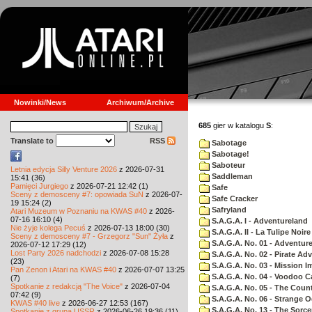
Nowinki/News
Archiwum/Archive
685
gier w katalogu
S
:
Translate to
RSS
Sabotage
Sabotage!
Saboteur
Letnia edycja Silly Venture 2026
z 2026-07-31
Saddleman
15:41 (36)
Pamięci Jurgiego
z 2026-07-21 12:42 (1)
Safe
Sceny z demosceny #7: opowiada SuN
z 2026-07-
Safe Cracker
19 15:24 (2)
Safryland
Atari Muzeum w Poznaniu na KWAS #40
z 2026-
07-16 16:10 (4)
S.A.G.A. I - Adventureland
Nie żyje kolega Pecuś
z 2026-07-13 18:00 (30)
S.A.G.A. II - La Tulipe Noire
Sceny z demosceny #7 - Grzegorz "Sun" Żyła
z
S.A.G.A. No. 01 - Adventur
2026-07-12 17:29 (12)
Lost Party 2026 nadchodzi
z 2026-07-08 15:28
S.A.G.A. No. 02 - Pirate Ad
(23)
S.A.G.A. No. 03 - Mission I
Pan Zenon i Atari na KWAS #40
z 2026-07-07 13:25
S.A.G.A. No. 04 - Voodoo C
(7)
Spotkanie z redakcją "The Voice"
z 2026-07-04
S.A.G.A. No. 05 - The Coun
07:42 (9)
S.A.G.A. No. 06 - Strange 
KWAS #40 live
z 2026-06-27 12:53 (167)
S.A.G.A. No. 13 - The Sorce
Spotkanie z grupą USSR
z 2026-06-26 19:36 (11)