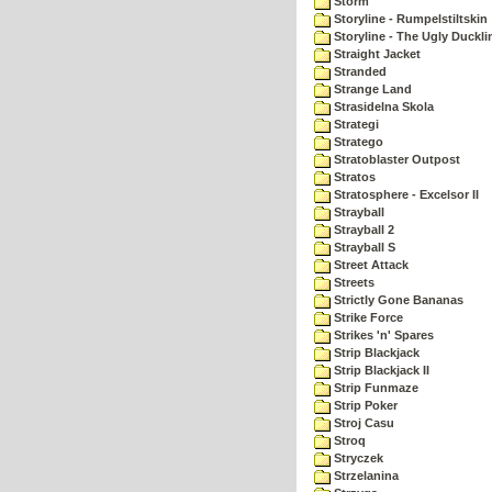
Storm
Storyline - Rumpelstiltskin
Storyline - The Ugly Duckli
Straight Jacket
Stranded
Strange Land
Strasidelna Skola
Strategi
Stratego
Stratoblaster Outpost
Stratos
Stratosphere - Excelsor II
Strayball
Strayball 2
Strayball S
Street Attack
Streets
Strictly Gone Bananas
Strike Force
Strikes 'n' Spares
Strip Blackjack
Strip Blackjack II
Strip Funmaze
Strip Poker
Stroj Casu
Stroq
Stryczek
Strzelanina