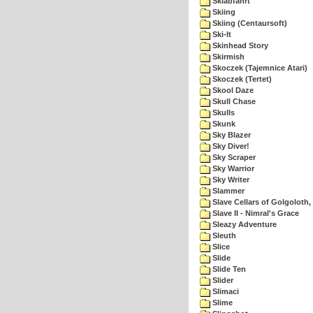
Skiabfahrt
Skiing
Skiing (Centaursoft)
Ski-It
Skinhead Story
Skirmish
Skoczek (Tajemnice Atari)
Skoczek (Tertet)
Skool Daze
Skull Chase
Skulls
Skunk
Sky Blazer
Sky Diver!
Sky Scraper
Sky Warrior
Sky Writer
Slammer
Slave Cellars of Golgoloth,
Slave II - Nimral's Grace
Sleazy Adventure
Sleuth
Slice
Slide
Slide Ten
Slider
Slimaci
Slime