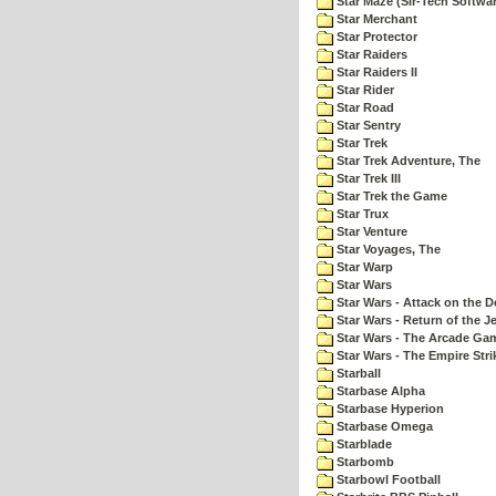
Star Maze (Sir-Tech Softwa
Star Merchant
Star Protector
Star Raiders
Star Raiders II
Star Rider
Star Road
Star Sentry
Star Trek
Star Trek Adventure, The
Star Trek III
Star Trek the Game
Star Trux
Star Venture
Star Voyages, The
Star Warp
Star Wars
Star Wars - Attack on the D
Star Wars - Return of the Je
Star Wars - The Arcade Ga
Star Wars - The Empire Str
Starball
Starbase Alpha
Starbase Hyperion
Starbase Omega
Starblade
Starbomb
Starbowl Football