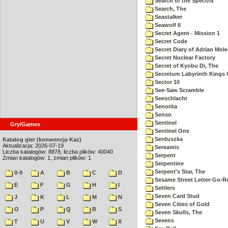
Search of the Spectrix
Search, The
Seastalker
Seawolf II
Secret Agent - Mission 1
Secret Code
Secret Diary of Adrian Mole
Secret Nuclear Factory
Secret of Kyobu Di, The
Secretum Labyrinth Kings 
Sector 10
See-Saw Scramble
Seeschlacht
Senorita
Senso
Sentinel
Gry/Games
Sentinel One
Serduszka
Katalog gier (konwencja Kaz)
Aktualizacja: 2026-07-19
Sereamis
Liczba katalogów: 8878, liczba plików: 40040
Serpent
Zmian katalogów: 1, zmian plików: 1
Serpentine
Serpent's Star, The
0-9
A
B
C
D
Sesame Street Letter-Go-
E
F
G
H
I
Settlers
Seven Card Stud
J
K
L
M
N
Seven Cities of Gold
O
P
Q
R
S
Seven Skulls, The
Sevens
T
U
V
W
X