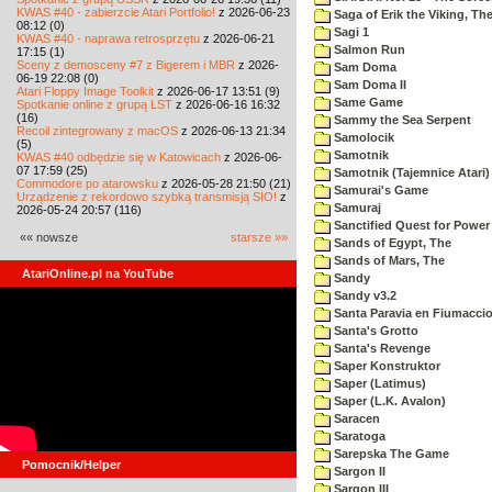
KWAS #40 - zabierzcie Atari Portfolio!
z 2026-06-23
Saga of Erik the Viking, Th
08:12 (0)
Sagi 1
KWAS #40 - naprawa retrosprzętu
z 2026-06-21
Salmon Run
17:15 (1)
Sceny z demosceny #7 z Bigerem i MBR
z 2026-
Sam Doma
06-19 22:08 (0)
Sam Doma II
Atari Floppy Image Toolkit
z 2026-06-17 13:51 (9)
Same Game
Spotkanie online z grupą LST
z 2026-06-16 16:32
(16)
Sammy the Sea Serpent
Recoil zintegrowany z macOS
z 2026-06-13 21:34
Samolocik
(5)
Samotnik
KWAS #40 odbędzie się w Katowicach
z 2026-06-
07 17:59 (25)
Samotnik (Tajemnice Atari)
Commodore po atarowsku
z 2026-05-28 21:50 (21)
Samurai's Game
Urządzenie z rekordowo szybką transmisją SIO!
z
Samuraj
2026-05-24 20:57 (116)
Sanctified Quest for Power
«« nowsze
starsze »»
Sands of Egypt, The
Sands of Mars, The
AtariOnline.pl na YouTube
Sandy
Sandy v3.2
Santa Paravia en Fiumacci
Santa's Grotto
Santa's Revenge
Saper Konstruktor
Saper (Latimus)
Saper (L.K. Avalon)
Saracen
Saratoga
Sarepska The Game
Pomocnik/Helper
Sargon II
Sargon III