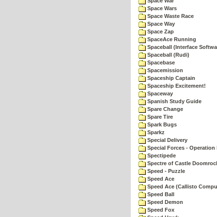
Space War
Space Wars
Space Waste Race
Space Way
Space Zap
SpaceAce Running
Spaceball (Interface Softwa
Spaceball (Rudi)
Spacebase
Spacemission
Spaceship Captain
Spaceship Excitement!
Spaceway
Spanish Study Guide
Spare Change
Spare Tire
Spark Bugs
Sparkz
Special Delivery
Special Forces - Operation 
Spectipede
Spectre of Castle Doomroc
Speed - Puzzle
Speed Ace
Speed Ace (Callisto Compu
Speed Ball
Speed Demon
Speed Fox