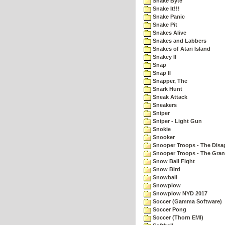
Snake Byte
Snake It!!!
Snake Panic
Snake Pit
Snakes Alive
Snakes and Labbers
Snakes of Atari Island
Snakey II
Snap
Snap II
Snapper, The
Snark Hunt
Sneak Attack
Sneakers
Sniper
Sniper - Light Gun
Snokie
Snooker
Snooper Troops - The Disa
Snooper Troops - The Gran
Snow Ball Fight
Snow Bird
Snowball
Snowplow
Snowplow NYD 2017
Soccer (Gamma Software)
Soccer Pong
Soccer (Thorn EMI)