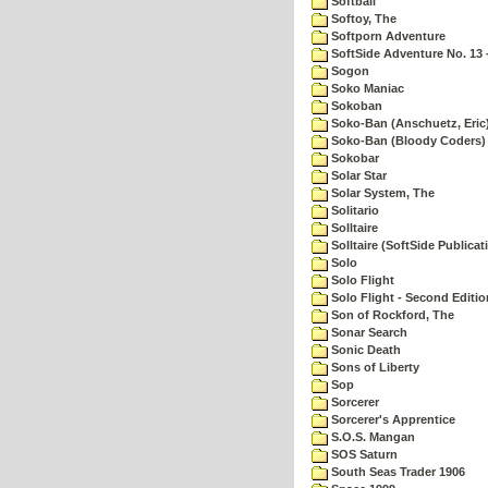
Softball
Softoy, The
Softporn Adventure
SoftSide Adventure No. 13 
Sogon
Soko Maniac
Sokoban
Soko-Ban (Anschuetz, Eric
Soko-Ban (Bloody Coders)
Sokobar
Solar Star
Solar System, The
Solitario
Solltaire
Solltaire (SoftSide Publicat
Solo
Solo Flight
Solo Flight - Second Editio
Son of Rockford, The
Sonar Search
Sonic Death
Sons of Liberty
Sop
Sorcerer
Sorcerer's Apprentice
S.O.S. Mangan
SOS Saturn
South Seas Trader 1906