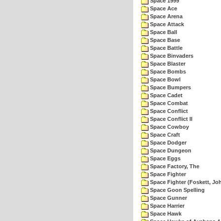
Space 1999
Space Ace
Space Arena
Space Attack
Space Ball
Space Base
Space Battle
Space Binvaders
Space Blaster
Space Bombs
Space Bowl
Space Bumpers
Space Cadet
Space Combat
Space Conflict
Space Conflict II
Space Cowboy
Space Craft
Space Dodger
Space Dungeon
Space Eggs
Space Factory, The
Space Fighter
Space Fighter (Foskett, Jo
Space Goon Spelling
Space Gunner
Space Harrier
Space Hawk