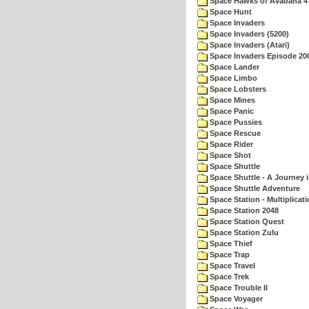
Space Hawks of Avabana 4
Space Hunt
Space Invaders
Space Invaders (5200)
Space Invaders (Atari)
Space Invaders Episode 20
Space Lander
Space Limbo
Space Lobsters
Space Mines
Space Panic
Space Pussies
Space Rescue
Space Rider
Space Shot
Space Shuttle
Space Shuttle - A Journey 
Space Shuttle Adventure
Space Station - Multiplicat
Space Station 2048
Space Station Quest
Space Station Zulu
Space Thief
Space Trap
Space Travel
Space Trek
Space Trouble II
Space Voyager