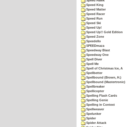
Speed Hawk
Speed King
Speed Matter
Speed Racer
Speed Run
Speed Ski
Speed Up!
Speed Up!! Gold Edition
Speed Zone
Speedello
SPEEDmaza
Speedway Blast
Speedway One
Spell Diver
Spell Me
Spell of Christmas Ice, A
Spellbetter
Spellbound (Brown, H.)
Spellbound (Mastertronic)
Spellbreaker
Spellicopter
Spelling Flash Cards
Spelling Genie
Spelling in Context
Spellweaver
Spelunker
Spider
Spider Attack