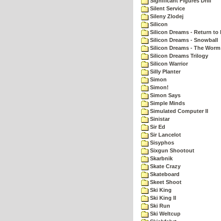
Significant Figures Drill
Silent Service
Sileny Zlodej
Silicon
Silicon Dreams - Return to
Silicon Dreams - Snowball
Silicon Dreams - The Worm 
Silicon Dreams Trilogy
Silicon Warrior
Silly Planter
Simon
Simon!
Simon Says
Simple Minds
Simulated Computer II
Sinistar
Sir Ed
Sir Lancelot
Sisyphos
Sixgun Shootout
Skarbnik
Skate Crazy
Skateboard
Skeet Shoot
Ski King
Ski King II
Ski Run
Ski Weltcup