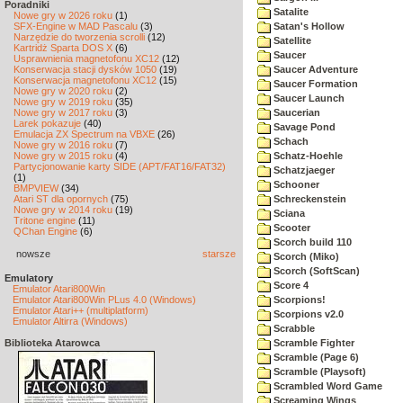
Poradniki
Satalite
Nowe gry w 2026 roku
(1)
SFX-Engine w MAD Pascalu
(3)
Satan's Hollow
Narzędzie do tworzenia scrolli
(12)
Satellite
Kartridż Sparta DOS X
(6)
Saucer
Usprawnienia magnetofonu XC12
(12)
Konserwacja stacji dysków 1050
(19)
Saucer Adventure
Konserwacja magnetofonu XC12
(15)
Saucer Formation
Nowe gry w 2020 roku
(2)
Saucer Launch
Nowe gry w 2019 roku
(35)
Nowe gry w 2017 roku
(3)
Saucerian
Larek pokazuje
(40)
Savage Pond
Emulacja ZX Spectrum na VBXE
(26)
Schach
Nowe gry w 2016 roku
(7)
Nowe gry w 2015 roku
(4)
Schatz-Hoehle
Partycjonowanie karty SIDE (APT/FAT16/FAT32)
Schatzjaeger
(1)
Schooner
BMPVIEW
(34)
Atari ST dla opornych
(75)
Schreckenstein
Nowe gry w 2014 roku
(19)
Sciana
Tritone engine
(11)
Scooter
QChan Engine
(6)
Scorch build 110
nowsze
starsze
Scorch (Miko)
Scorch (SoftScan)
Emulatory
Score 4
Emulator Atari800Win
Emulator Atari800Win PLus 4.0 (Windows)
Scorpions!
Emulator Atari++ (multiplatform)
Scorpions v2.0
Emulator Altirra (Windows)
Scrabble
Biblioteka Atarowca
Scramble Fighter
Scramble (Page 6)
Scramble (Playsoft)
Scrambled Word Game
Screaming Wings