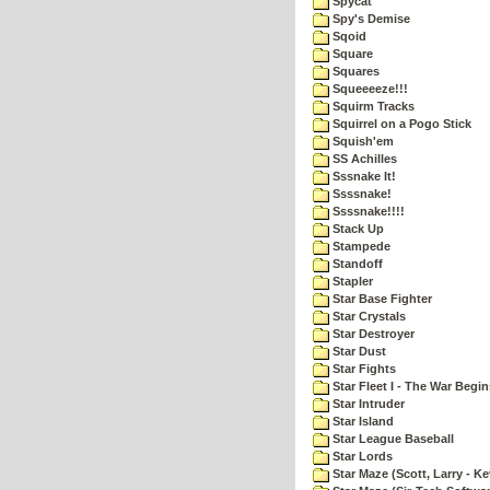
Spycat
Spy's Demise
Sqoid
Square
Squares
Squeeeeze!!!
Squirm Tracks
Squirrel on a Pogo Stick
Squish'em
SS Achilles
Sssnake It!
Ssssnake!
Ssssnake!!!!
Stack Up
Stampede
Standoff
Stapler
Star Base Fighter
Star Crystals
Star Destroyer
Star Dust
Star Fights
Star Fleet I - The War Begin
Star Intruder
Star Island
Star League Baseball
Star Lords
Star Maze (Scott, Larry - Ke