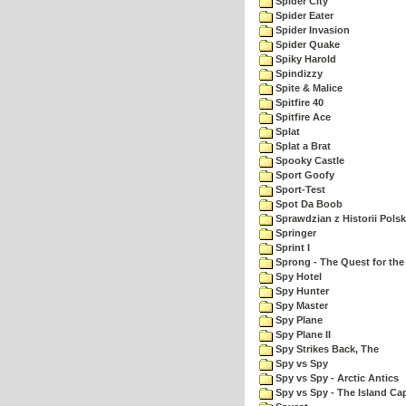
Spider City
Spider Eater
Spider Invasion
Spider Quake
Spiky Harold
Spindizzy
Spite & Malice
Spitfire 40
Spitfire Ace
Splat
Splat a Brat
Spooky Castle
Sport Goofy
Sport-Test
Spot Da Boob
Sprawdzian z Historii Polsk
Springer
Sprint I
Sprong - The Quest for the
Spy Hotel
Spy Hunter
Spy Master
Spy Plane
Spy Plane II
Spy Strikes Back, The
Spy vs Spy
Spy vs Spy - Arctic Antics
Spy vs Spy - The Island Ca