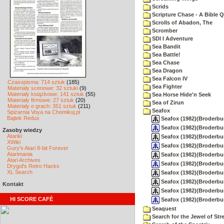
Scrids
Scripture Chase - A Bible Q
Scrolls of Abadon, The
Scromber
SDI I Adventure
Sea Bandit
Sea Battle!
Sea Chase
Sea Dragon
Sea Falcon IV
Czasopisma: 714 sztuk
(185)
Sea Fighter
Materiały scenowe: 32 sztuki
(9)
Materiały książkowe: 141 sztuk
(55)
Sea Horse Hide'n Seek
Materiały firmowe: 27 sztuk
(20)
Sea of Zirun
Materiały o grach: 351 sztuk
(211)
Seafox
Spiżarnia Voya na Chomikuj.pl
Bajtek Redux
Seafox (1982)(Broderbund
Seafox (1982)(Broderbu
Zasoby wiedzy
Atariki
Seafox (1982)(Broderbund
XWiki
Seafox (1982)(Broderbu
Gury's Atari 8-bit Forever
Atarimania
Seafox (1982)(Broderbund
Atari Archives
Seafox (1982)(Broderbu
Drygol's Retro Hacks
XL Search
Seafox (1982)(Broderbun
Seafox (1982)(Broderbun
Kontakt
Seafox (1982)(Broderbun
HI SCORE CAFÉ
Seafox (1982)(Broderbu
Seaquest
Search for the Jewel of Str