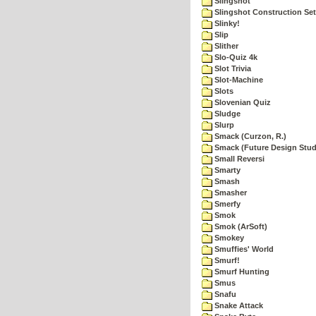
Slingshot
Slingshot Construction Set
Slinky!
Slip
Slither
Slo-Quiz 4k
Slot Trivia
Slot-Machine
Slots
Slovenian Quiz
Sludge
Slurp
Smack (Curzon, R.)
Smack (Future Design Stud
Small Reversi
Smarty
Smash
Smasher
Smerfy
Smok
Smok (ArSoft)
Smokey
Smuffies' World
Smurf!
Smurf Hunting
Smus
Snafu
Snake Attack