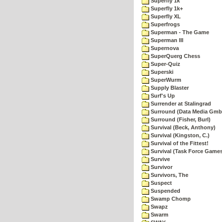
Superfly 1k
Superfly 1k+
Superfly XL
Superfrogs
Superman - The Game
Superman III
Supernova
SuperQuerg Chess
Super-Quiz
Superski
SuperWurm
Supply Blaster
Surf's Up
Surrender at Stalingrad
Surround (Data Media Gmb
Surround (Fisher, Burl)
Survival (Beck, Anthony)
Survival (Kingston, C.)
Survival of the Fittest!
Survival (Task Force Game
Survive
Survivor
Survivors, The
Suspect
Suspended
Swamp Chomp
Swapz
Swarm