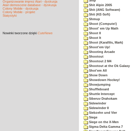
Ship
Organizowanie imprez Atari - dyskusja
Atari demoscene database - dyskusja
Shit Alpin 2005
Colony Mobile - dyskusja
Shit (ANG Software)
Colony Mobile - projekt
Shit (KE-Soft)
Statystyki
Shmup
Shoot (Compute!)
Shoot' em Up Math
Nowinki
tworzone dzięki
CuteNews
Shoot II
Shoot It
Shoot (Karafilis, Mark)
Shoot'em Up!
Shooting Arcade
Shootout
Shootout 2 M4
Shootout at the Ok Galaxy
Shot'em All
Show Down
Showdown Hockey!
Showjumping
Shuffleboard
Shuttle Intercept
Siberuv Drahokam
Sidewinder
Sidewinder II
Siebzehn und Vier
Siege
Siege on the X-Men
Sigma Delta Gamma 7