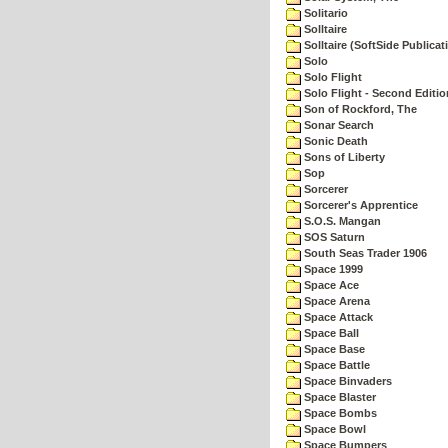
Solitario
Solltaire
Solltaire (SoftSide Publicat
Solo
Solo Flight
Solo Flight - Second Editio
Son of Rockford, The
Sonar Search
Sonic Death
Sons of Liberty
Sop
Sorcerer
Sorcerer's Apprentice
S.O.S. Mangan
SOS Saturn
South Seas Trader 1906
Space 1999
Space Ace
Space Arena
Space Attack
Space Ball
Space Base
Space Battle
Space Binvaders
Space Blaster
Space Bombs
Space Bowl
Space Bumpers