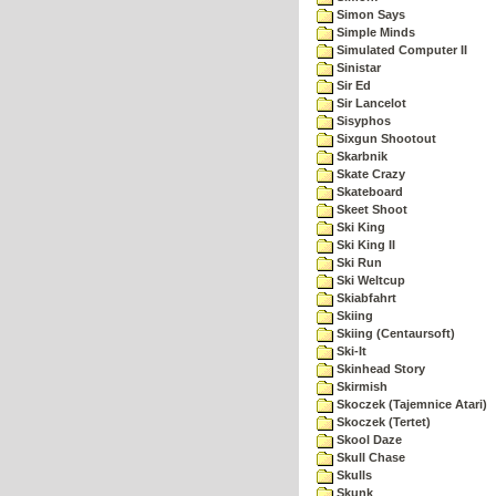
Simon Says
Simple Minds
Simulated Computer II
Sinistar
Sir Ed
Sir Lancelot
Sisyphos
Sixgun Shootout
Skarbnik
Skate Crazy
Skateboard
Skeet Shoot
Ski King
Ski King II
Ski Run
Ski Weltcup
Skiabfahrt
Skiing
Skiing (Centaursoft)
Ski-It
Skinhead Story
Skirmish
Skoczek (Tajemnice Atari)
Skoczek (Tertet)
Skool Daze
Skull Chase
Skulls
Skunk