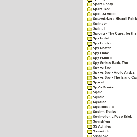
Sport Goofy
Sport-Test
Spot Da Boob
Sprawdzian z Historii Polsk
Springer
Sprint I
Sprong - The Quest for the
Spy Hotel
Spy Hunter
Spy Master
Spy Plane
Spy Plane II
Spy Strikes Back, The
Spy vs Spy
Spy vs Spy - Arctic Antics
Spy vs Spy - The Island Ca
Spycat
Spy's Demise
Sqoid
Square
Squares
Squeeeeze!!!
Squirm Tracks
Squirrel on a Pogo Stick
Squish'em
SS Achilles
Sssnake It!
Ssssnake!