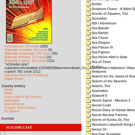
Scrids
Scripture Chase - A Bible Q
Scrolls of Abadon, The
Scromber
SDI I Adventure
Sea Bandit
Sea Battle!
Sea Chase
Sea Dragon
Czasopisma: 714 sztuk
(185)
Sea Falcon IV
Materiały scenowe: 32 sztuki
(9)
Sea Fighter
Materiały książkowe: 141 sztuk
(55)
Materiały firmowe: 27 sztuk
(20)
Sea Horse Hide'n Seek
Materiały o grach: 351 sztuk
(211)
Sea of Zirun
"/v01/index.php?
Seafox
subaction=showfull&id=1203469338&archive=&start_from=0&ucat=8&ct=biblioteka">Mater
o grach: 351 sztuk (211)
Seaquest
Spiżarnia Voya na Chomikuj.pl
Search for the Jewel of Str
Bajtek Redux
Search of the Spectrix
Zasoby wiedzy
Search, The
Atariki
Seastalker
XWiki
Seawolf II
Gury's Atari 8-bit Forever
Atarimania
Secret Agent - Mission 1
Atari Archives
Secret Code
Drygol's Retro Hacks
Secret Diary of Adrian Mole
XL Search
Secret Nuclear Factory
Kontakt
Secret of Kyobu Di, The
Secretum Labyrinth Kings 
HI SCORE CAFÉ
Sector 10
See-Saw Scramble