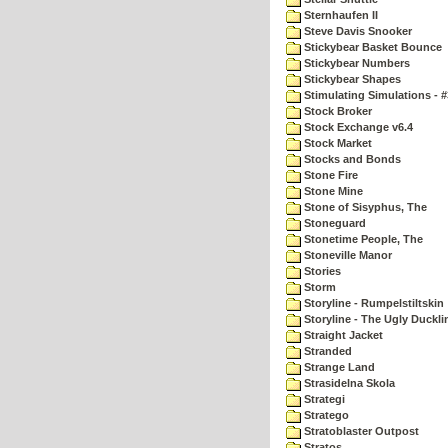
Sternhaufen II
Steve Davis Snooker
Stickybear Basket Bounce
Stickybear Numbers
Stickybear Shapes
Stimulating Simulations - #
Stock Broker
Stock Exchange v6.4
Stock Market
Stocks and Bonds
Stone Fire
Stone Mine
Stone of Sisyphus, The
Stoneguard
Stonetime People, The
Stoneville Manor
Stories
Storm
Storyline - Rumpelstiltskin
Storyline - The Ugly Duckli
Straight Jacket
Stranded
Strange Land
Strasidelna Skola
Strategi
Stratego
Stratoblaster Outpost
Stratos