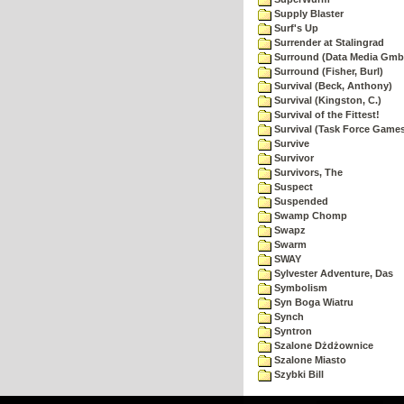
Supply Blaster
Surf's Up
Surrender at Stalingrad
Surround (Data Media Gmb
Surround (Fisher, Burl)
Survival (Beck, Anthony)
Survival (Kingston, C.)
Survival of the Fittest!
Survival (Task Force Game
Survive
Survivor
Survivors, The
Suspect
Suspended
Swamp Chomp
Swapz
Swarm
SWAY
Sylvester Adventure, Das
Symbolism
Syn Boga Wiatru
Synch
Syntron
Szalone Dżdżownice
Szalone Miasto
Szybki Bill