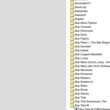
Ssssnake!!!!
Stack Up
Stampede
Standoff
Stapler
Star Base Fighter
Star Crystals
Star Destroyer
Star Dust
Star Fights
Star Fleet I - The War Begin
Star Intruder
Star Island
Star League Baseball
Star Lords
Star Maze (Scott, Larry - Ke
Star Maze (Sir-Tech Softwa
Star Merchant
Star Protector
Star Raiders
Star Raiders II
Star Rider
Star Road
Star Sentry
Star Trek
Star Trek Adventure, The
Star Trek III
Star Trek III (1981)(Adv