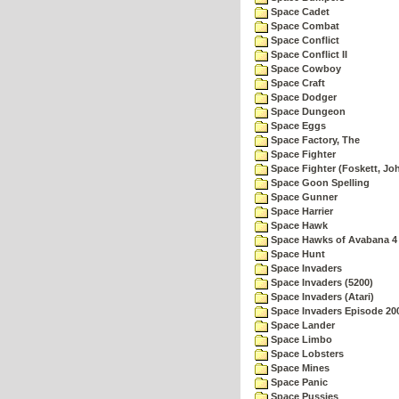
Space Cadet
Space Combat
Space Conflict
Space Conflict II
Space Cowboy
Space Craft
Space Dodger
Space Dungeon
Space Eggs
Space Factory, The
Space Fighter
Space Fighter (Foskett, Jo
Space Goon Spelling
Space Gunner
Space Harrier
Space Hawk
Space Hawks of Avabana 4
Space Hunt
Space Invaders
Space Invaders (5200)
Space Invaders (Atari)
Space Invaders Episode 20
Space Lander
Space Limbo
Space Lobsters
Space Mines
Space Panic
Space Pussies