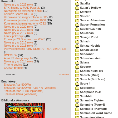
Poradniki
Satalite
Nowe gry w 2026 roku
(1)
SFX-Engine w MAD Pascalu
(3)
Satan's Hollow
Narzędzie do tworzenia scrolli
(12)
Satellite
Kartridż Sparta DOS X
(6)
Saucer
Usprawnienia magnetofonu XC12
(12)
Konserwacja stacji dysków 1050
(19)
Saucer Adventure
Konserwacja magnetofonu XC12
(15)
Saucer Formation
Nowe gry w 2020 roku
(2)
Saucer Launch
Nowe gry w 2019 roku
(35)
Nowe gry w 2017 roku
(3)
Saucerian
Larek pokazuje
(40)
Savage Pond
Emulacja ZX Spectrum na VBXE
(26)
Schach
Nowe gry w 2016 roku
(7)
Nowe gry w 2015 roku
(4)
Schatz-Hoehle
Partycjonowanie karty SIDE (APT/FAT16/FAT32)
Schatzjaeger
(1)
Schooner
BMPVIEW
(34)
Atari ST dla opornych
(75)
Schreckenstein
Nowe gry w 2014 roku
(19)
Sciana
Tritone engine
(11)
Scooter
QChan Engine
(6)
Scorch build 110
nowsze
starsze
Scorch (Miko)
Scorch (SoftScan)
Emulatory
Score 4
Emulator Atari800Win
Emulator Atari800Win PLus 4.0 (Windows)
Scorpions!
Emulator Atari++ (multiplatform)
Scorpions v2.0
Emulator Altirra (Windows)
Scrabble
Biblioteka Atarowca
Scramble Fighter
Scramble (Page 6)
Scramble (Playsoft)
Scrambled Word Game
Screaming Wings