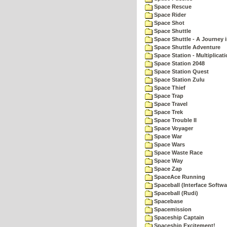
Space Rescue
Space Rider
Space Shot
Space Shuttle
Space Shuttle - A Journey 
Space Shuttle Adventure
Space Station - Multiplicat
Space Station 2048
Space Station Quest
Space Station Zulu
Space Thief
Space Trap
Space Travel
Space Trek
Space Trouble II
Space Voyager
Space War
Space Wars
Space Waste Race
Space Way
Space Zap
SpaceAce Running
Spaceball (Interface Softwa
Spaceball (Rudi)
Spacebase
Spacemission
Spaceship Captain
Spaceship Excitement!