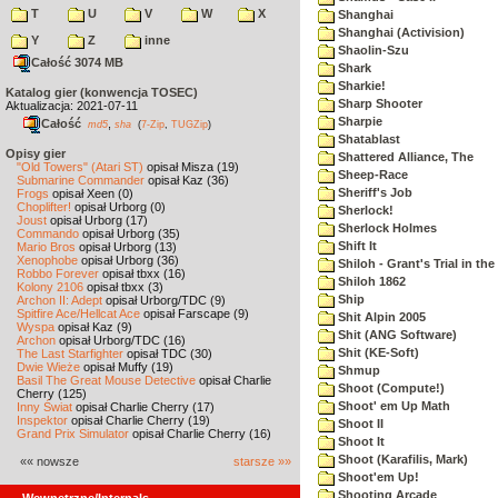
T
U
V
W
X
Shanghai
Shanghai (Activision)
Y
Z
inne
Shaolin-Szu
Całość 3074 MB
Shark
Sharkie!
Katalog gier (konwencja TOSEC)
Sharp Shooter
Aktualizacja: 2021-07-11
Sharpie
Całość
,
md5
sha
(
7-Zip
,
TUGZip
)
Shatablast
Opisy gier
Shattered Alliance, The
"Old Towers" (Atari ST)
opisał Misza (19)
Sheep-Race
Submarine Commander
opisał Kaz (36)
Sheriff's Job
Frogs
opisał Xeen (0)
Choplifter!
opisał Urborg (0)
Sherlock!
Joust
opisał Urborg (17)
Sherlock Holmes
Commando
opisał Urborg (35)
Shift It
Mario Bros
opisał Urborg (13)
Xenophobe
opisał Urborg (36)
Shiloh - Grant's Trial in th
Robbo Forever
opisał tbxx (16)
Shiloh 1862
Kolony 2106
opisał tbxx (3)
Ship
Archon II: Adept
opisał Urborg/TDC (9)
Spitfire Ace/Hellcat Ace
opisał Farscape (9)
Shit Alpin 2005
Wyspa
opisał Kaz (9)
Shit (ANG Software)
Archon
opisał Urborg/TDC (16)
Shit (KE-Soft)
The Last Starfighter
opisał TDC (30)
Dwie Wieże
opisał Muffy (19)
Shmup
Basil The Great Mouse Detective
opisał Charlie
Shoot (Compute!)
Cherry (125)
Shoot' em Up Math
Inny Świat
opisał Charlie Cherry (17)
Inspektor
opisał Charlie Cherry (19)
Shoot II
Grand Prix Simulator
opisał Charlie Cherry (16)
Shoot It
Shoot (Karafilis, Mark)
«« nowsze
starsze »»
Shoot'em Up!
Shooting Arcade