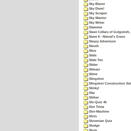
Sky Blazer
Sky Diver!
Sky Scraper
Sky Warrior
Sky Writer
Slammer
Slave Cellars of Golgoloth,
Slave II - Nimral's Grace
Sleazy Adventure
Sleuth
Slice
Slide
Slide Ten
Slider
Slimaci
Slime
Slingshot
Slingshot Construction Set
Slinky!
Slip
Slither
Slo-Quiz 4k
Slot Trivia
Slot-Machine
Slots
Slovenian Quiz
Sludge
Slurp