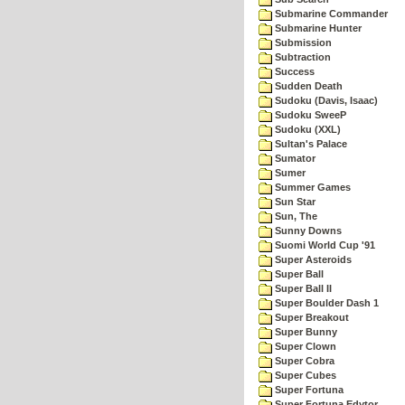
Submarine Commander
Submarine Hunter
Submission
Subtraction
Success
Sudden Death
Sudoku (Davis, Isaac)
Sudoku SweeP
Sudoku (XXL)
Sultan's Palace
Sumator
Sumer
Summer Games
Sun Star
Sun, The
Sunny Downs
Suomi World Cup '91
Super Asteroids
Super Ball
Super Ball II
Super Boulder Dash 1
Super Breakout
Super Bunny
Super Clown
Super Cobra
Super Cubes
Super Fortuna
Super Fortuna Edytor