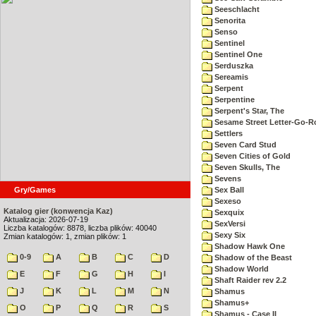
Seeschlacht
Senorita
Senso
Sentinel
Sentinel One
Serduszka
Sereamis
Serpent
Serpentine
Serpent's Star, The
Sesame Street Letter-Go-
Settlers
Seven Card Stud
Seven Cities of Gold
Seven Skulls, The
Sevens
Gry/Games
Sex Ball
Sexeso
Katalog gier (konwencja Kaz)
Sexquix
Aktualizacja: 2026-07-19
SexVersi
Liczba katalogów: 8878, liczba plików: 40040
Sexy Six
Zmian katalogów: 1, zmian plików: 1
Shadow Hawk One
0-9
A
B
C
D
Shadow of the Beast
Shadow World
E
F
G
H
I
Shaft Raider rev 2.2
J
K
L
M
N
Shamus
Shamus+
O
P
Q
R
S
Shamus - Case II