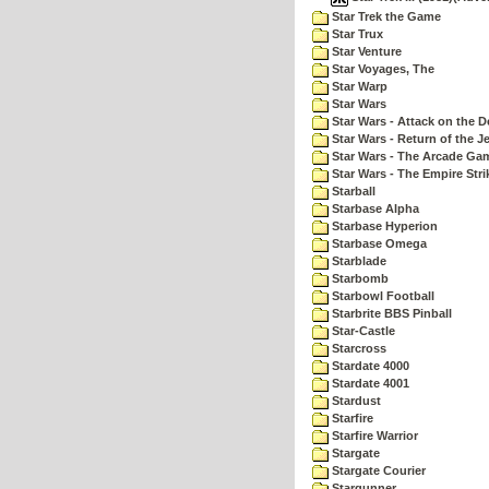
Star Trek the Game
Star Trux
Star Venture
Star Voyages, The
Star Warp
Star Wars
Star Wars - Attack on the D
Star Wars - Return of the Je
Star Wars - The Arcade Ga
Star Wars - The Empire Str
Starball
Starbase Alpha
Starbase Hyperion
Starbase Omega
Starblade
Starbomb
Starbowl Football
Starbrite BBS Pinball
Star-Castle
Starcross
Stardate 4000
Stardate 4001
Stardust
Starfire
Starfire Warrior
Stargate
Stargate Courier
Stargunner