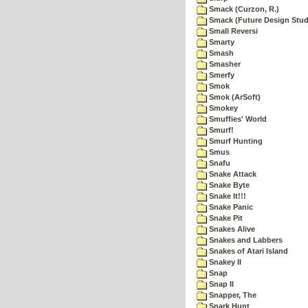
Smack (Curzon, R.)
Smack (Future Design Stud
Small Reversi
Smarty
Smash
Smasher
Smerfy
Smok
Smok (ArSoft)
Smokey
Smuffies' World
Smurf!
Smurf Hunting
Smus
Snafu
Snake Attack
Snake Byte
Snake It!!!
Snake Panic
Snake Pit
Snakes Alive
Snakes and Labbers
Snakes of Atari Island
Snakey II
Snap
Snap II
Snapper, The
Snark Hunt