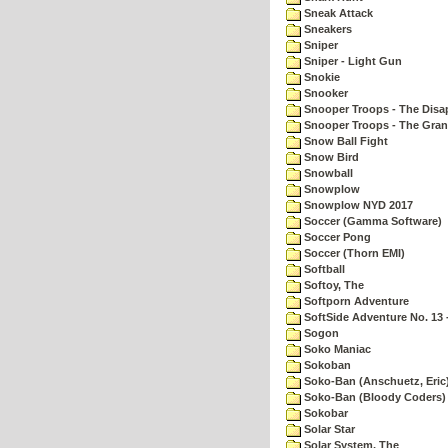
Sneak Attack
Sneakers
Sniper
Sniper - Light Gun
Snokie
Snooker
Snooper Troops - The Disa
Snooper Troops - The Gran
Snow Ball Fight
Snow Bird
Snowball
Snowplow
Snowplow NYD 2017
Soccer (Gamma Software)
Soccer Pong
Soccer (Thorn EMI)
Softball
Softoy, The
Softporn Adventure
SoftSide Adventure No. 13 
Sogon
Soko Maniac
Sokoban
Soko-Ban (Anschuetz, Eric
Soko-Ban (Bloody Coders)
Sokobar
Solar Star
Solar System, The