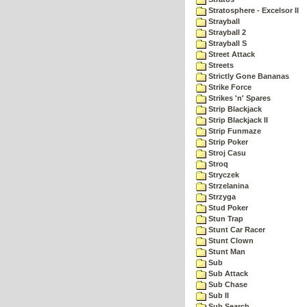
Stratosphere - Excelsor II
Strayball
Strayball 2
Strayball S
Street Attack
Streets
Strictly Gone Bananas
Strike Force
Strikes 'n' Spares
Strip Blackjack
Strip Blackjack II
Strip Funmaze
Strip Poker
Stroj Casu
Stroq
Stryczek
Strzelanina
Strzyga
Stud Poker
Stun Trap
Stunt Car Racer
Stunt Clown
Stunt Man
Sub
Sub Attack
Sub Chase
Sub II
Sub Search