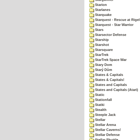
Starion
Starlanes
Starquake
Starquest - Rescue at Rigel
Starquest - Star Warrior
Stars
Starsector Defense
Starship
Starshot
Starsquare
StarTrek
StarTrek Space War
Stary Dom
Starý Dům
States & Capitals
States & Capitals!
States and Capitals
States and Capitals (Atari)
Static
Stationfall
Statki
Stealth
Steeple Jack
Stellar
Stellar Arena
Stellar Caverns!
Stellar Defense
Stellar Shuttle