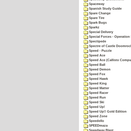
Spaceway
Spanish Study Guide
Spare Change
Spare Tire
Spark Bugs
Sparkz
Special Delivery
Special Forces - Operation 
Spectipede
Spectre of Castle Doomroc
Speed - Puzzle
Speed Ace
Speed Ace (Callisto Compu
Speed Ball
Speed Demon
Speed Fox
Speed Hawk
Speed King
Speed Matter
Speed Racer
Speed Run
Speed Ski
Speed Up!
Speed Up!! Gold Edition
Speed Zone
Speedello
SPEEDmaza
Speedway Blast