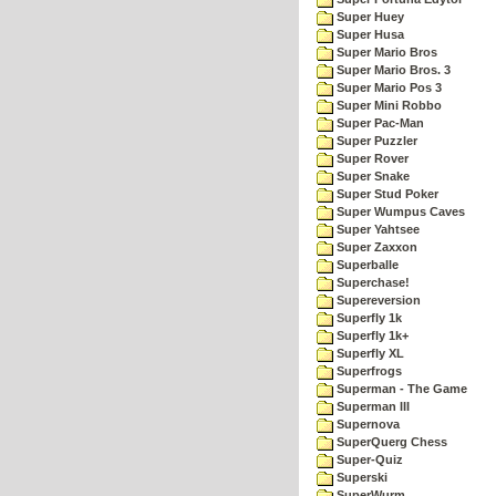
Super Huey
Super Husa
Super Mario Bros
Super Mario Bros. 3
Super Mario Pos 3
Super Mini Robbo
Super Pac-Man
Super Puzzler
Super Rover
Super Snake
Super Stud Poker
Super Wumpus Caves
Super Yahtsee
Super Zaxxon
Superballe
Superchase!
Supereversion
Superfly 1k
Superfly 1k+
Superfly XL
Superfrogs
Superman - The Game
Superman III
Supernova
SuperQuerg Chess
Super-Quiz
Superski
SuperWurm