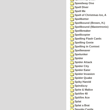
Speedway One
Spell Diver
Spell Me
Spell of Christmas Ice, A
Spellbetter
Spellbound (Brown, H.)
Spellbound (Mastertronic)
Spellbreaker
Spellicopter
Spelling Flash Cards
Spelling Genie
Spelling in Context
Spellweaver
Spelunker
Spider
Spider Attack
Spider City
Spider Eater
Spider Invasion
Spider Quake
Spiky Harold
Spindizzy
Spite & Malice
Spitfire 40
Spitfire Ace
Splat
Splat a Brat
Spooky Castle