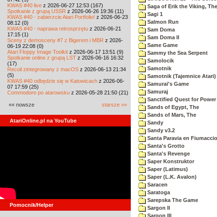
KWAS #40 live
z 2026-06-27 12:53 (167)
Saga of Erik the Viking, Th
Spotkanie z grupą USSR
z 2026-06-26 19:36 (11)
Sagi 1
KWAS #40 - zabierzcie Atari Portfolio!
z 2026-06-23
Salmon Run
08:12 (0)
KWAS #40 - naprawa retrosprzętu
z 2026-06-21
Sam Doma
17:15 (1)
Sam Doma II
Sceny z demosceny #7 z Bigerem i MBR
z 2026-
Same Game
06-19 22:08 (0)
Atari Floppy Image Toolkit
z 2026-06-17 13:51 (9)
Sammy the Sea Serpent
Spotkanie online z grupą LST
z 2026-06-16 16:32
Samolocik
(17)
Samotnik
Recoil zintegrowany z macOS
z 2026-06-13 21:34
(5)
Samotnik (Tajemnice Atari)
KWAS #40 odbędzie się w Katowicach
z 2026-06-
Samurai's Game
07 17:59 (25)
Samuraj
Commodore po atarowsku
z 2026-05-28 21:50 (21)
Sanctified Quest for Power
«« nowsze
starsze »»
Sands of Egypt, The
Sands of Mars, The
AtariOnline.pl na YouTube
Sandy
Sandy v3.2
Santa Paravia en Fiumacci
Santa's Grotto
Santa's Revenge
Saper Konstruktor
Saper (Latimus)
Saper (L.K. Avalon)
Saracen
Saratoga
Sarepska The Game
Pomocnik/Helper
Sargon II
Sargon III