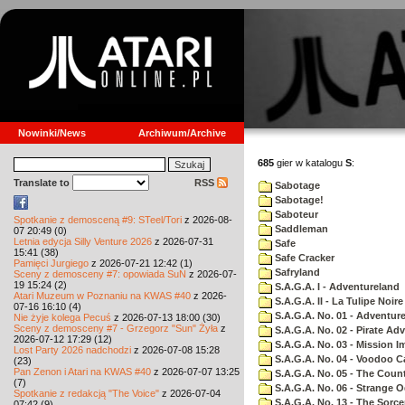
Nowinki/News
Archiwum/Archive
685
gier w katalogu
S
:
Translate to
RSS
Sabotage
Sabotage!
Saboteur
Spotkanie z demosceną #9: STeel/Tori
z 2026-08-
Saddleman
07 20:49 (0)
Letnia edycja Silly Venture 2026
z 2026-07-31
Safe
15:41 (38)
Safe Cracker
Pamięci Jurgiego
z 2026-07-21 12:42 (1)
Safryland
Sceny z demosceny #7: opowiada SuN
z 2026-07-
19 15:24 (2)
S.A.G.A. I - Adventureland
Atari Muzeum w Poznaniu na KWAS #40
z 2026-
S.A.G.A. II - La Tulipe Noire
07-16 16:10 (4)
S.A.G.A. No. 01 - Adventur
Nie żyje kolega Pecuś
z 2026-07-13 18:00 (30)
Sceny z demosceny #7 - Grzegorz "Sun" Żyła
z
S.A.G.A. No. 02 - Pirate Ad
2026-07-12 17:29 (12)
S.A.G.A. No. 03 - Mission I
Lost Party 2026 nadchodzi
z 2026-07-08 15:28
S.A.G.A. No. 04 - Voodoo C
(23)
Pan Zenon i Atari na KWAS #40
z 2026-07-07 13:25
S.A.G.A. No. 05 - The Coun
(7)
S.A.G.A. No. 06 - Strange 
Spotkanie z redakcją "The Voice"
z 2026-07-04
S.A.G.A. No. 13 - The Sorce
07:42 (9)