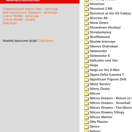
Wewnętrzne/Internals
Shootout
Shootout 2 M4
Organizowanie imprez Atari - dyskusja
Atari demoscene database - dyskusja
Shootout at the Ok Galaxy
Colony Mobile - dyskusja
Shot'em All
Colony Mobile - projekt
Show Down
Statystyki
Showdown Hockey!
Showjumping
Shuffleboard
Nowinki
tworzone dzięki
CuteNews
Shuttle Intercept
Siberuv Drahokam
Sidewinder
Sidewinder II
Siebzehn und Vier
Siege
Siege on the X-Men
Sigma Delta Gamma 7
Significant Figures Drill
Silent Service
Sileny Zlodej
Silicon
Silicon Dreams - Return to
Silicon Dreams - Snowball
Silicon Dreams - The Worm 
Silicon Dreams Trilogy
Silicon Warrior
Silly Planter
Simon
Simon!